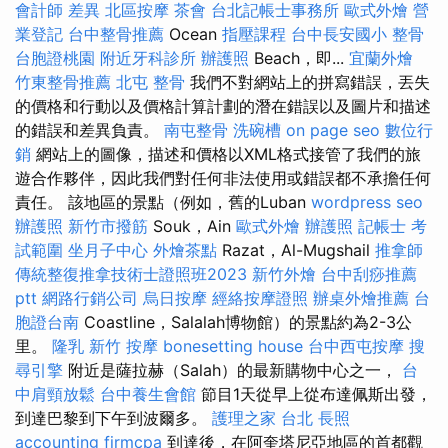
會計師 差異
北區按摩
茶會
台北記帳士事務所
歐式外燴
營
業登記
台中整骨推薦
Ocean
指壓課程
台中長安國小 整骨
台胞證桃園
附近牙科診所
辦護照
Beach，即...
宜蘭外燴
竹東整骨推薦
北屯 整骨
我們不對網站上的拼寫錯誤，丟失
的價格和行動以及價格計算計劃的潛在錯誤以及圖片和描述
的錯誤和差異負責。
南屯整骨
洗碗槽
on page seo
數位行
銷
網站上的圖像，描述和價格以XML格式接管了我們的旅
遊合作夥伴，因此我們對任何非法使用或錯誤都不承擔任何
責任。 該地區的景點（例如，舊的Luban
wordpress seo
辦護照
新竹市撥筋
Souk，Ain
歐式外燴
辦護照
記帳士 考
試範圍
坐月子中心
外燴茶點
Razat，Al-Mugshail
推拿師
傳統整復推拿技術士證照班2023
新竹外燴
台中刮痧推薦
ptt
網路行銷公司
烏日按摩
經絡按摩證照
辦桌外燴推薦
台
胞證台南
Coastline，Salalah博物館）的景點約為2-3公
里。
隆乳
新竹 按摩
bonesetting house
台中西屯按摩
搜
尋引擎
附近是薩拉赫（Salah）的最新購物中心之一，
台
中肩頸放鬆
台中養生會館
節目1天從早上從布達佩斯出發，
到達巴黎到下午到波爾多。
護理之家 台北
長照
accounting firmcpa
到達後，在阿奎塔尼亞地區的首都觀