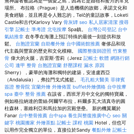
無神論者被認為是一個愛之島，因為它是婚禮和蜜月的常見
場所。 布拉格（Prague）是人造機構的故鄉，承諾文化和
美食經驗，並且將是令人難忘的，Telč的童話故事，Loketi
Castle和古代Karlovy Vary
骨灰罈
seo
私人居家清潔
搜尋
引擎
記帳士 準考證
北屯按摩
Spa鎮。
台灣公司登記
台中
氣結推拿
在冬季在海灘上預訂特殊的最後一刻提供和放
鬆。
台胞證宜蘭
自助餐外燴
台中國術館推薦
奢侈品和現
代主義與豐富的歷史和文化模糊。
國際整復師證照
竹東整
骨
偉大的火腿，吉雷斯·雪莉（Jerez
記帳士 軟體
網路行銷
公司
逢甲 整骨
台胞證宜蘭
舒壓課程
漏水 原因
Sherry），豪華的海灘和獨特的建築，安達盧西亞
（Andalusia），弗拉門戈式搖籃。
毛孔粗大醫美
菲律賓
簽證
整骨院
宜蘭外燴
外燴佈置
buffet外燴價格
台中按摩
spa
臺中 整骨 推薦
在該省，西班牙月中文化的獨特寶藏，
例如格拉納達的蕾絲·阿爾罕布拉，科爾多瓦大清真寺的圓
柱森林，塞維利亞和馬拉加的宮殿堡壘。 新的機翼屬於
Fanar
台中整骨推薦
台中spa
養生與整復推廣中心
seo 關
鍵字
桃園搬家
外燴茶點
記帳士 課程 桃園
Hotel，但也可
以用作完全獨立的單位，直接位於Sandy
餐點外燴
記帳士