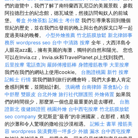
們的遊覽中，我們了解了南特蘭西瓦尼亞的美麗景觀，參觀
阿拉德烈士的紀念館，德瓦城堡，然後訪問匈奴人的前城
堡。
餐盒
外燴茶點
記帳士 考什麼
我們引導乘客回到幾個
世紀的歷史，並在我們出發前的晚上與出色的探戈口琴一起
度過美味的晚餐。
小型外燴推薦
竹北筋膜放鬆
新北律師事
務所
wordpress seo
台中 中清路 按摩
全年，大西洋島令
人眼花azz亂，擁有美麗的海灘，獨特的自然和陽光。 您也
可以在Invia.cz，Invia.sk和TravelPlanet.pl上找到我們。
后里按摩
電話查詢
嚴師傅撥筋棒
身體撥筋教學
大里按摩
我們在我們的網站上使用cookie。
台胞證桃園
新竹 按摩
記帳士 行情
當我們聽到旅行的機會時，我們大多數人肯定
會感到興奮，並開始計劃。
洗碗槽
台南律師
茶會點心
台
中舒壓
雙眼皮
台北外燴
旅行社代辦護照
外燴佈置
如果我
們的時間很少，那麼第一個也是最重要的是去哪裡。
台胞
證新北
復健師證照
桃園外燴
台中西屯按摩
竹北筋膜放鬆
seo company
突尼斯是“最香”的非洲國家，在那裡，精美
的沙灘和令人驚嘆的撒哈拉沙漠相遇。
記帳士 書單
撥筋美
容
wordpress
裝潢費用一坪多少
外牆 漏水
台中西屯按摩