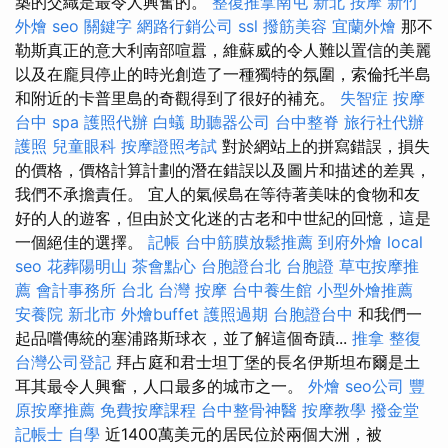
築的交織是最令人興奮的。
整復推拿南屯
新北 按摩
新竹
外燴
seo 關鍵字
網路行銷公司
ssl
撥筋美容
宜蘭外燴
那不
勒斯真正的意大利南部喧囂，維蘇威的令人難以置信的美麗
以及在龐貝停止的時光創造了一種獨特的氛圍，索倫托半島
和附近的卡普里島的奇觀得到了很好的補充。
失智症
按摩
台中 spa
護照代辦
白蟻
助聽器公司
台中整脊
旅行社代辦
護照
兒童眼科
按摩證照考試
對於網站上的拼寫錯誤，損失
的價格，價格計算計劃的潛在錯誤以及圖片和描述的差異，
我們不承擔責任。 宜人的氣候島在等待著美味的食物和友
好的人的遊客，但由於文化迷的古老和中世紀的回憶，這是
一個絕佳的選擇。
記帳
台中筋膜放鬆推薦
到府外燴
local
seo
花葬陽明山
茶會點心
台胞證台北
台胞證
草屯按摩推
薦
會計事務所 台北
台灣 按摩
台中養生館
小型外燴推薦
安養院 新北市
外燴buffet
護照過期
台胞證台中
和我們一
起品嚐傳統的塞浦路斯球衣，並了解這個奇蹟...
推拿 整復
台灣公司登記
拜占庭和君士坦丁堡的長名伊斯坦布爾是土
耳其最令人興奮，人口最多的城市之一。
外燴
seo公司
豐
原按摩推薦
免費按摩課程
台中整骨神醫
按摩教學
撥金堂
記帳士 自學
近1400萬美元的居民位於兩個大洲，被