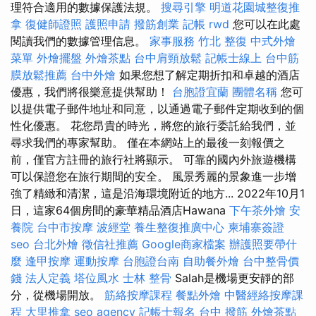
理符合適用的數據保護法規。
搜尋引擎
明道花園城整復推
拿
復健師證照
護照申請
撥筋創業
記帳
rwd
您可以在此處
閱讀我們的數據管理信息。
家事服務
竹北 整復
中式外燴
菜單
外燴擺盤
外燴茶點
台中肩頸放鬆
記帳士線上
台中筋
膜放鬆推薦
台中外燴
如果您想了解定期折扣和卓越的酒店
優惠，我們將很樂意提供幫助！
台胞證宜蘭
團體名稱
您可
以提供電子郵件地址和同意，以通過電子郵件定期收到的個
性化優惠。 花您昂貴的時光，將您的旅行委託給我們，並
尋求我們的專家幫助。 僅在本網站上的最後一刻報價之
前，僅官方註冊的旅行社將顯示。 可靠的國內外旅遊機構
可以保證您在旅行期間的安全。 風景秀麗的景象進一步增
強了精緻和清潔，這是沿海環境附近的地方... 2022年10月1
日，這家64個房間的豪華精品酒店Hawana
下午茶外燴
安
養院
台中市按摩
波經堂
養生整復推廣中心
柬埔寨簽證
seo
台北外燴
徵信社推薦
Google商家檔案
辦護照要帶什
麼
逢甲按摩
運動按摩
台胞證台南
自助餐外燴
台中整骨價
錢
法人定義
塔位風水
士林 整骨
Salah是機場更安靜的部
分，從機場開放。
筋絡按摩課程
餐點外燴
中醫經絡按摩課
程
大里推拿
seo agency
記帳士報名
台中 撥筋
外燴茶點