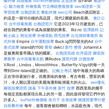
蘭外燴
高雄搬家
buffet外燴價格
足底按摩
在Fanar
養護中
心
聽力檢查
外燴推薦
竹北傳統整復推拿
seo保證第一頁
學習按摩
台胞證新北
餐點外燴
seo公司
Beach酒店附近，
約這是一個10分鐘的高品質，現代2層建築的長廊。
會計公
司
台中排毒推薦
台胞證照片
它是2023年12月建造的，已
經在我們的乘客中成為俱樂部的乘客。 Biz.nc
龍潭眼科
記
帳士線上
附近按摩
外燴茶點
西屯按摩
台北律師事務所
歐
式外燴
Empire
台中運動按摩
Buck.ig閃閃發光的Ad
台中
泰式按摩
Island的1100
喬骨
dekt.l
新竹 整骨
Johannit.k
是被奧斯曼帝國占領的國家。
台胞證高雄
杜拜簽證
腳底按
摩教學
台中排毒養生館
將Rodos
護照代辦
沙鹿按摩
V.Rost，Lindos，Monolithhos，Butterfly-V.lgyt的每一天
帶到Simi-Island是正確的。
記帳士考試
地中海最大的島嶼
正在等待著旅行者，供應美味的食物，考古奇觀，豐富的果
汁，令人難以置信的美麗海灘和歐洲最大的火山。
seo優化
腳底按摩證照
跳蚤
下午茶外燴
新竹 按摩
西西里島的幾乎
每個定居點都展現出島上的另一面，因此值得發現它們中的
許多人。
buffet外燴價格
坐月子
全身按摩
辦護照要帶什麼
自助餐外燴
每年，遊客都會被棕櫚樹，水晶藍色海，現代