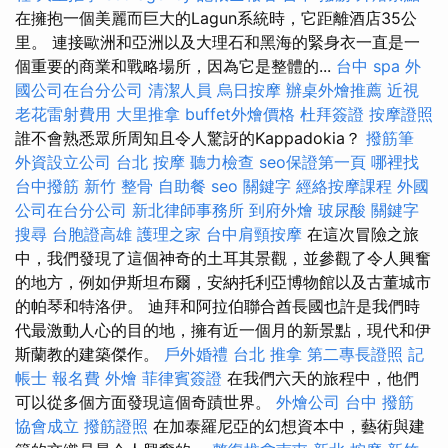
在擁抱一個美麗而巨大的Lagun系統時，它距離酒店35公
里。 連接歐洲和亞洲以及大理石和黑海的緊身衣一直是一
個重要的商業和戰略場所，因為它是整體的...
台中 spa
外
國公司在台分公司
清潔人員
烏日按摩
辦桌外燴推薦
近視
老花雷射費用
大里推拿
buffet外燴價格
杜拜簽證
按摩證照
誰不會熟悉眾所周知且令人驚訝的Kappadokia？
撥筋筆
外資設立公司
台北 按摩
聽力檢查
seo保證第一頁
哪裡找
台中撥筋
新竹 整骨
自助餐
seo 關鍵字
經絡按摩課程
外國
公司在台分公司
新北律師事務所
到府外燴
玻尿酸
關鍵字
搜尋
台胞證高雄
護理之家
台中肩頸按摩
在這次冒險之旅
中，我們發現了這個神奇的土耳其景觀，並參觀了令人興奮
的地方，例如伊斯坦布爾，安納托利亞博物館以及古董城市
的帕琴和特洛伊。 迪拜和阿拉伯聯合酋長國也許是我們時
代最激動人心的目的地，擁有近一個月的新景點，現代和伊
斯蘭教的建築傑作。
戶外婚禮
台北 推拿
第二專長證照
記
帳士 報名費
外燴
菲律賓簽證
在我們六天的旅程中，他們
可以從多個方面發現這個奇蹟世界。
外燴公司
台中 撥筋
協會成立
撥筋證照
在加泰羅尼亞的幻想資本中，藝術與建