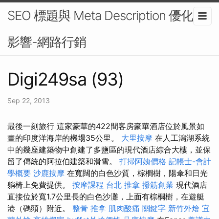
SEO 標題與 Meta Description 優化的
影響-網路行銷
Digi249sa (93)
Sep 22, 2013
最後一刻旅行 這家豪華的422間客房豪華酒店位於風景如
畫的印度洋海岸的機場35公里。
大里按摩
在人工潟湖系統
中的幾座建築物中創建了多鹽區的現代酒店綜合大樓，並保
留了傳統的阿拉伯建築和滑雪。
打掃阿姨價格
記帳士-會計
學概要
沙鹿按摩
在寬闊的白色沙質，棕櫚樹，陽傘和日光
躺椅上免費提供。
按摩課程
台北 推拿
撥筋創業
現代酒店
直接位於寬1.7公里長的白色沙灘，上面有棕櫚樹，在遊艇
港（碼頭）附近。
整骨 推拿
肌肉酸痛
關鍵字
新竹外燴
宜