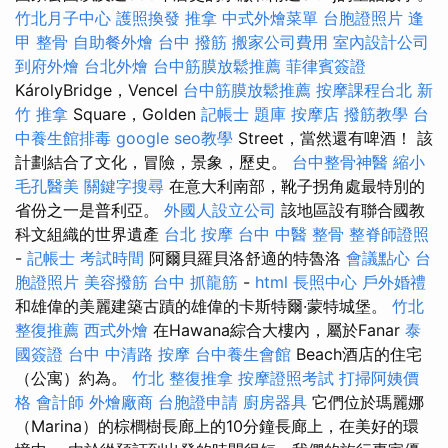
竹北月子中心
護照換發
推拿
中式外燴菜單
台胞證照片
逢
甲 整骨
自助餐外燴
台中 撥筋
搬家公司費用
室內設計公司
到府外燴
台北外燴
台中筋膜放鬆推薦
菲律賓簽證
KárolyBridge，Vencel
台中筋膜放鬆推薦
按摩課程台北
新
竹 推拿
Square，Golden
記帳士 題庫
按摩店
撥筋教學
台
中養生館排毒
google seo教學
Street，當然還有啤酒！ 該
計劃結合了文化，冒險，景象，歷史。
台中整骨神醫
縮小
毛孔醫美
關鍵字搜尋
在意大利南部，靴子拐角處最特別的
省份之一是普利亞。
外國人設立公司
該地區設有聯合國教
科文組織的世界遺產
台北 按摩
台中 中醫 整骨
整脊師證照
-
記帳士 考試時間
阿爾貝羅貝洛舒適的特魯洛
會議點心
台
胞證照片
美容撥筋
台中 抓龍筋
-
html
長照中心
戶外婚禮
和雄偉的美麗建築古蹟的雄偉的卡斯特爾·蒙特城堡。
竹北
整復推薦
西式外燴
在Hawana綜合大樓內，屬於Fanar
泰
國簽證
台中 中清路 按摩
台中養生會館
Beach酒店的住宅
（公寓）約為。
竹北 整復推拿
按摩證照考試
打掃阿姨價
格
會計師
外燴廠商
台胞證申請
廚房器具
它們位於瑪麗娜
（Marina）的棕櫚樹長廊上的10分鐘長廊上，在美好的環