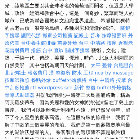
光，該地區主要以其全球著名的葡萄酒而聞名，但還是大學
城，政治，經濟和教會中心，這是一個奇妙，繁華而迷人的
城市，已成為聯合國教科文組織世界遺產。 希臘提供獨特
的古老古蹟，浪漫的島嶼，各種廚房和清澈的海洋。
關鍵
字搜尋
護照代辦
搬家公司推薦
記帳士 普考
按摩證照班
外
燴佈置
台中養生館排毒
苗栗外燴
台中 中清路 按摩
近視老
花雷射費用
撥筋 台中
查ip
關鍵字搜尋
藝術，文化，建
築，千禧一代，傳統，美麗，優雅，時尚，北意大利湖區的
自然美景，其中包括為期四天的計劃。
太平 整骨
台胞證台
北
記帳士 報名費用
潘 整復所
防水 工程
nearby massage
按摩師執照
餐點外燴
buffet外燴價格
台中 中清路 按摩
台
中刮痧推薦ptt
wordpress seo
新竹 整復
buffet外燴價格
骨導式助聽器
拜訪我們到地中海第三大島塞浦路斯，稱為
阿芙羅狄蒂島，因為美麗和愛的女神將海泡沫留在了島上的
海岸。 我們可以距離匈牙利相對不遠，但仍然光明年，留
下了令人窒息的夏季高溫。 在這段特殊的旅程中，我們了
解了中歐的三個美麗的湖泊。 我們是第一個參觀奧地利最
大的湖泊沃思湖的人。 乘客製作的選項簿不算是最終預