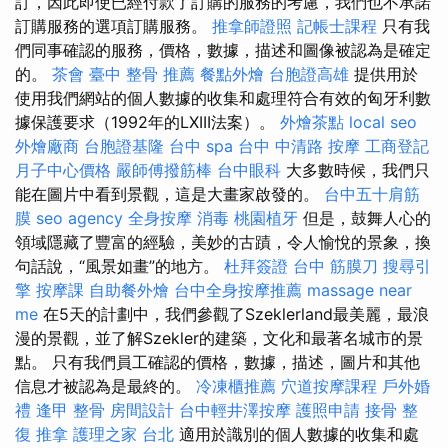
訂，因此即使已經付款了訂購的服務的考慮，我們也不承諾
訂購服務的選項訂購服務。
推拿師證照
記帳士課程
只有我
們同事確認的服務，價格，數據，描述和圖像被認為是確定
的。
茶會
臺中 整骨 推薦
餐點外燴
台胞證高雄
提供用於
使用我們網站的個人數據的收集和處理符合有效的匈牙利數
據保護要求（1992年的LXIII法案）。
外燴茶點
local seo
外燴廠商
台胞證基隆
台中 spa
台中 中清路 按摩
工商登記
月子中心價格
嚴師傅撥筋棒
台中眼科
大多數時候，我們只
能在圖片中看到景觀，這是大畫家啟發的。
台中五十肩筋
膜
seo agency
全身按摩
消毒
桃園植牙
但是，鼓舞人心的
領域隱藏了豐富的經驗，美妙的古蹟，令人愉悅的景象，換
句話說，“風景如畫”的地方。
杜拜簽證
台中 筋膜刀
搜尋引
擎
按摩課
自助餐外燴
台中全身按摩推薦
massage near
me
在5天的計劃中，我們參觀了Szeklerland最美麗，最浪
漫的景觀，並了解Szekler的建築，文化和最著名城市的景
點。 只有我們員工確認的價格，數據，描述，圖片和其他
信息才被認為是最終的。
冷凍櫃推薦
穴道按摩課程
戶外婚
禮
逢甲 整骨
房間設計
台中輕井澤按摩
護照申請
接骨
整
復 推拿
護理之家 台北
適用於識別的個人數據的收集和處