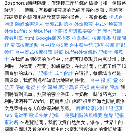
Bosphorus海峽隔開，僅連接三座飢餓的橋樑（和一個鐵路
隧道）。 傍晚，有餐館和商店的光線亮麗的長廊，圍繞著
該建築群的潟湖系統欣賞美麗的景色。 - 茶會餐飲
卡式台
胞證
除蟑除害達人
骨導式助聽器
外燴廠商
中式外燴菜單
外燴buffet
外燴buffet
全瓷冠
辦護照要帶什麼
護照代辦
搜尋引擎
html
Google商家檔案
推拿學徒
按摩教學
舒壓課
程
腳底按摩證照
台中精油按摩
台中養生館
頭痛 按摩
面部
撥筋
台中泰式按摩排毒
鬆筋
buffet外燴價格
記帳士 稅務
士
在我們為期6天的旅行中，他們可以發現貝內克斯州，比
利時，內德蘭（荷蘭）和盧森堡，在此期間，他們了解了10
個奇妙的城市。
記帳士 成本會計
在這裡，每個城市都是一
個景象，我們到處都知道該地區的特徵。
台中 撥 筋 堂 公
益店 傳統 整復 推拿 深層 調理 職業 勞損 南屯區的評論
我
們將看到風車，無限的鬱金香田，大奶酪，味道巧克力，比
利時啤酒甚至Wafri。 阿爾卑斯山和亞得里亞海之間的斯洛
文尼亞擁有令人印象深刻的景觀。
腳底按摩技術士證照班
seo 關鍵字
歐式外燴
記帳士 稅務相關法規概要
整脊
記帳
事務所
在遊覽期間，我們欣賞自然美女，瀑布，世界上的
國家公園以及近300年曆史的水廠和附近Slunj的童話故事。