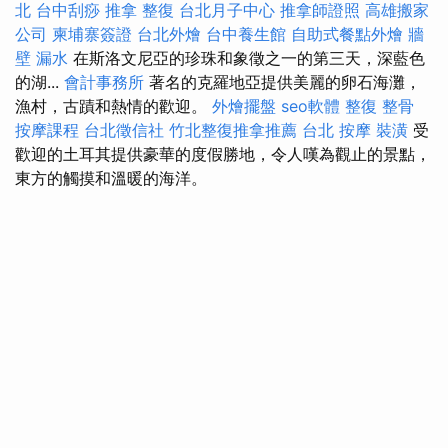
北
台中刮痧
推拿 整復
台北月子中心
推拿師證照
高雄搬家
公司
柬埔寨簽證
台北外燴
台中養生館
自助式餐點外燴
牆
壁 漏水
在斯洛文尼亞的珍珠和象徵之一的第三天，深藍色
的湖...
會計事務所
著名的克羅地亞提供美麗的卵石海灘，
漁村，古蹟和熱情的歡迎。
外燴擺盤
seo軟體
整復 整骨
按摩課程
台北徵信社
竹北整復推拿推薦
台北 按摩
裝潢
受
歡迎的土耳其提供豪華的度假勝地，令人嘆為觀止的景點，
東方的觸摸和溫暖的海洋。