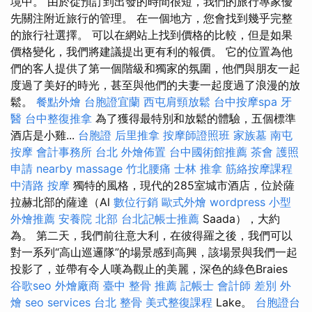
境中。 由於從預訂到出發的時間很短，我們的旅行專家優
先關注附近旅行的管理。 在一個地方，您會找到幾乎完整
的旅行社選擇。 可以在網站上找到價格的比較，但是如果
價格變化，我們將建議提出更有利的報價。 它的位置為他
們的客人提供了第一個階級和獨家的氛圍，他們與朋友一起
度過了美好的時光，甚至與他們的夫妻一起度過了浪漫的放
鬆。
餐點外燴
台胞證宜蘭
西屯肩頸放鬆
台中按摩spa
牙
醫
台中整復推拿
為了獲得最特別和放鬆的體驗，五個標準
酒店是小雞...
台胞證
后里推拿
按摩師證照班
家族墓
南屯
按摩
會計事務所 台北
外燴佈置
台中國術館推薦
茶會
護照
申請
nearby massage
竹北腰痛
士林 推拿
筋絡按摩課程
中清路 按摩
獨特的風格，現代的285室城市酒店，位於薩
拉赫北部的薩達（Al
數位行銷
歐式外燴
wordpress
小型
外燴推薦
安養院 北部
台北記帳士推薦
Saada），大約
為。 第二天，我們前往意大利，在彼得羅之後，我們可以
對一系列“高山巡邏隊”的場景感到高興，該場景與我們一起
投影了，並帶有令人嘆為觀止的美麗，深色的綠色Braies
谷歌seo
外燴廠商
臺中 整骨 推薦
記帳士 會計師 差別
外
燴
seo services
台北 整骨
美式整復課程
Lake。
台胞證台