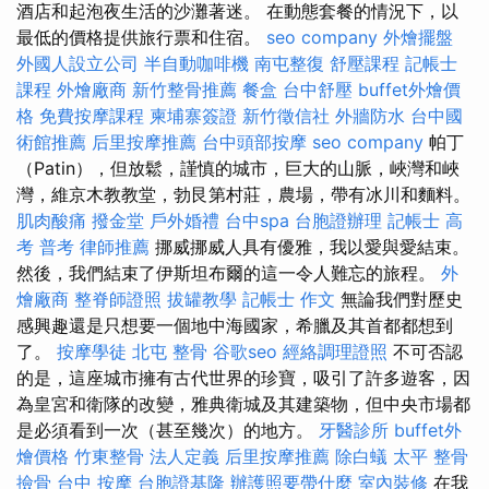
酒店和起泡夜生活的沙灘著迷。 在動態套餐的情況下，以
最低的價格提供旅行票和住宿。
seo company
外燴擺盤
外國人設立公司
半自動咖啡機
南屯整復
舒壓課程
記帳士
課程
外燴廠商
新竹整骨推薦
餐盒
台中舒壓
buffet外燴價
格
免費按摩課程
柬埔寨簽證
新竹徵信社
外牆防水
台中國
術館推薦
后里按摩推薦
台中頭部按摩
seo company
帕丁
（Patin），但放鬆，謹慎的城市，巨大的山脈，峽灣和峽
灣，維京木教教堂，勃艮第村莊，農場，帶有冰川和麵料。
肌肉酸痛
撥金堂
戶外婚禮
台中spa
台胞證辦理
記帳士 高
考 普考
律師推薦
挪威挪威人具有優雅，我以愛與愛結束。
然後，我們結束了伊斯坦布爾的這一令人難忘的旅程。
外
燴廠商
整脊師證照
拔罐教學
記帳士 作文
無論我們對歷史
感興趣還是只想要一個地中海國家，希臘及其首都都想到
了。
按摩學徒
北屯 整骨
谷歌seo
經絡調理證照
不可否認
的是，這座城市擁有古代世界的珍寶，吸引了許多遊客，因
為皇宮和衛隊的改變，雅典衛城及其建築物，但中央市場都
是必須看到一次（甚至幾次）的地方。
牙醫診所
buffet外
燴價格
竹東整骨
法人定義
后里按摩推薦
除白蟻
太平 整骨
撿骨
台中 按摩
台胞證基隆
辦護照要帶什麼
室內裝修
在我