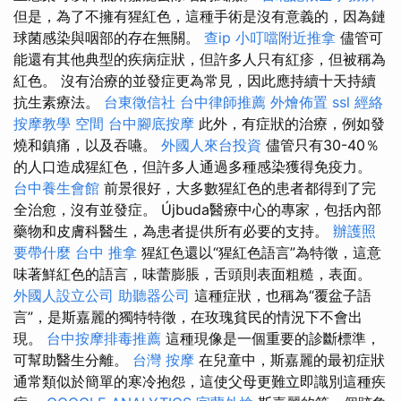
但是，為了不擁有猩紅色，這種手術是沒有意義的，因為鏈
球菌感染與咽部的存在無關。
查ip
小叮噹附近推拿
儘管可
能還有其他典型的疾病症狀，但許多人只有紅疹，但被稱為
紅色。 沒有治療的並發症更為常見，因此應持續十天持續
抗生素療法。
台東徵信社
台中律師推薦
外燴佈置
ssl
經絡
按摩教學
空間
台中腳底按摩
此外，有症狀的治療，例如發
燒和鎮痛，以及吞嚥。
外國人來台投資
儘管只有30-40％
的人口造成猩紅色，但許多人通過多種感染獲得免疫力。
台中養生會館
前景很好，大多數猩紅色的患者都得到了完
全治愈，沒有並發症。 Újbuda醫療中心的專家，​​包括內部
藥物和皮膚科醫生，為患者提供所有必要的支持。
辦護照
要帶什麼
台中 推拿
猩紅色還以“猩紅色語言”為特徵，這意
味著鮮紅色的語言，味蕾膨脹，舌頭則表面粗糙，表面。
外國人設立公司
助聽器公司
這種症狀，也稱為“覆盆子語
言”，是斯嘉麗的獨特特徵，在玫瑰貧民的情況下不會出
現。
台中按摩排毒推薦
這種現像是一個重要的診斷標準，
可幫助醫生分離。
台灣 按摩
在兒童中，斯嘉麗的最初症狀
通常類似於簡單的寒冷抱怨，這使父母更難立即識別這種疾