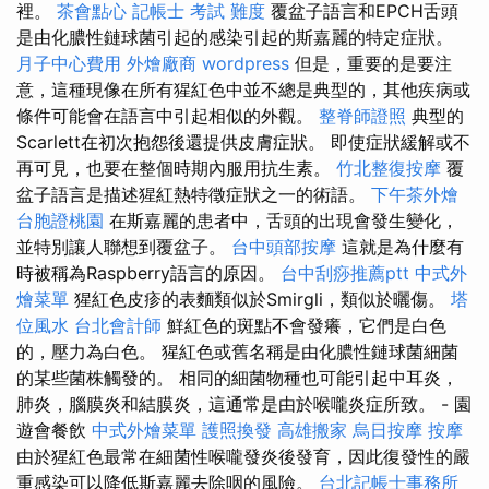
裡。
茶會點心
記帳士 考試 難度
覆盆子語言和EPCH舌頭
是由化膿性鏈球菌引起的感染引起的斯嘉麗的特定症狀。
月子中心費用
外燴廠商
wordpress
但是，重要的是要注
意，這種現像在所有猩紅色中並不總是典型的，其他疾病或
條件可能會在語言中引起相似的外觀。
整脊師證照
典型的
Scarlett在初次抱怨後還提供皮膚症狀。 即使症狀緩解或不
再可見，也要在整個時期內服用抗生素。
竹北整復按摩
覆
盆子語言是描述猩紅熱特徵症狀之一的術語。
下午茶外燴
台胞證桃園
在斯嘉麗的患者中，舌頭的出現會發生變化，
並特別讓人聯想到覆盆子。
台中頭部按摩
這就是為什麼有
時被稱為Raspberry語言的原因。
台中刮痧推薦ptt
中式外
燴菜單
猩紅色皮疹的表麵類似於Smirgli，類似於曬傷。
塔
位風水
台北會計師
鮮紅色的斑點不會發癢，它們是白色
的，壓力為白色。 猩紅色或舊名稱是由化膿性鏈球菌細菌
的某些菌株觸發的。 相同的細菌物種也可能引起中耳炎，
肺炎，腦膜炎和結膜炎，這通常是由於喉嚨炎症所致。 - 園
遊會餐飲
中式外燴菜單
護照換發
高雄搬家
烏日按摩
按摩
由於猩紅色最常在細菌性喉嚨發炎後發育，因此復發性的嚴
重感染可以降低斯嘉麗去除咽的風險。
台北記帳士事務所