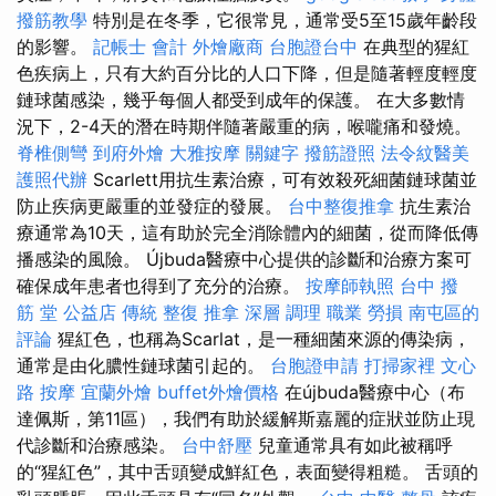
撥筋教學
特別是在冬季，它很常見，通常受5至15歲年齡段
的影響。
記帳士 會計
外燴廠商
台胞證台中
在典型的猩紅
色疾病上，只有大約百分比的人口下降，但是隨著輕度輕度
鏈球菌感染，幾乎每個人都受到成年的保護。 在大多數情
況下，2-4天的潛在時期伴隨著嚴重的病，喉嚨痛和發燒。
脊椎側彎
到府外燴
大雅按摩
關鍵字
撥筋證照
法令紋醫美
護照代辦
Scarlett用抗生素治療，可有效殺死細菌鏈球菌並
防止疾病更嚴重的並發症的發展。
台中整復推拿
抗生素治
療通常為10天，這有助於完全消除體內的細菌，從而降低傳
播感染的風險。 Újbuda醫療中心提供的診斷和治療方案可
確保成年患者也得到了充分的治療。
按摩師執照
台中 撥
筋 堂 公益店 傳統 整復 推拿 深層 調理 職業 勞損 南屯區的
評論
猩紅色，也稱為Scarlat，是一種細菌來源的傳染病，
通常是由化膿性鏈球菌引起的。
台胞證申請
打掃家裡
文心
路 按摩
宜蘭外燴
buffet外燴價格
在újbuda醫療中心（布
達佩斯，第11區），我們有助於緩解斯嘉麗的症狀並防止現
代診斷和治療感染。
台中舒壓
兒童通常具有如此被稱呼
的“猩紅色”，其中舌頭變成鮮紅色，表面變得粗糙。 舌頭的