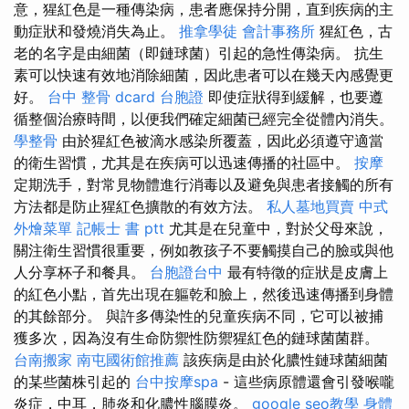
意，猩紅色是一種傳染病，患者應保持分開，直到疾病的主
動症狀和發燒消失為止。
推拿學徒
會計事務所
猩紅色，古
老的名字是由細菌（即鏈球菌）引起的急性傳染病。 抗生
素可以快速有效地消除細菌，因此患者可以在幾天內感覺更
好。
台中 整骨 dcard
台胞證
即使症狀得到緩解，也要遵
循整個治療時間，以便我們確定細菌已經完全從體內消失。
學整骨
由於猩紅色被滴水感染所覆蓋，因此必須遵守適當
的衛生習慣，尤其是在疾病可以迅速傳播的社區中。
按摩
定期洗手，對常見物體進行消毒以及避免與患者接觸的所有
方法都是防止猩紅色擴散的有效方法。
私人墓地買賣
中式
外燴菜單
記帳士 書 ptt
尤其是在兒童中，對於父母來說，
關注衛生習慣很重要，例如教孩子不要觸摸自己的臉或與他
人分享杯子和餐具。
台胞證台中
最有特徵的症狀是皮膚上
的紅色小點，首先出現在軀乾和臉上，然後迅速傳播到身體
的其餘部分。 與許多傳染性的兒童疾病不同，它可以被捕
獲多次，因為沒有生命防禦性防禦猩紅色的鏈球菌菌群。
台南搬家
南屯國術館推薦
該疾病是由於化膿性鏈球菌細菌
的某些菌株引起的
台中按摩spa
- 這些病原體還會引發喉嚨
炎症，中耳，肺炎和化膿性腦膜炎。
google seo教學
身體