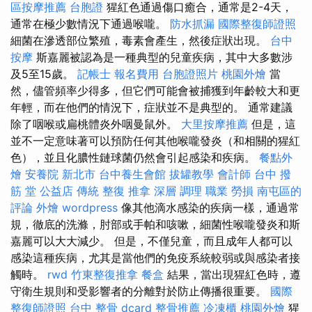
區按摩推薦
台胞證
猩紅色通過傷口癒合，通常是2-4天，
通常在極少數情況下通過喉嚨。
防水抓漏
國際整復師證照
細菌在滲透部位繁殖，毒素會產生，然後症狀出現。
台中
按摩
斯嘉麗被認為是一種典型的兒童疾病，其中大多數涉
及5至15歲。
記帳士 報名費用
台胞證照片
桃園外燴
當
然，儘管頻率少得多，但它們可能會被捕獲到年齡較大和更
年輕，而在他們的情況下，症狀並不是典型的。 通常建議
除了咽喉或扁桃體炎外咽曼鼠外。
大里按摩推薦
但是，這
並不一定意味著可以預防任何其他喉嚨發炎（和相關的猩紅
色），並且化膿性鏈球菌仍然會引起感染和疾病。
餐點外
燴
安養院 新北市
台中養生會館
拔罐教學
會計師
台中 撥
筋 堂 公益店 傳統 整復 推拿 深層 調理 職業 勞損 南屯區的
評論
外燴
wordpress
像其他滴水感染的疾病一樣，通過常
規，徹底的洗滌，肘部或手帕和咳嗽，細菌性喉嚨發炎和斯
嘉麗可以大大減少。 但是，不僅兒童，而且成年人都可以
感染這種疾病，尤其是當他們的免疫系統較弱或與感染者接
觸時。
rwd
竹東整復推拿
餐盒
結果，當出現猩紅色時，遵
守衛生規則和受影響者的分離對於防止傳播很重要。
國際
整復師證照
台中 整骨 dcard
整骨推薦
冷凍櫃
桃園外燴
猩