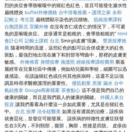
烈的炎症會導致喉嚨中的猩紅色紅色，並且可能發生濾水性
扁桃體炎
buffet外燴價格
台中排毒推薦
-
護理之家 永和
記帳士 考古題
扁桃體顯示染色的沉積物。
筋絡按摩課程
台胞證新北
宜蘭外燴
在沒有杏仁或杏仁的情況下，不可避
免的是喉嚨炎症。 皮疹通常是粗糙的，會導致粗糙的“
html
會計公司
記帳士課程 台北
Smirgli皮膚”現象。
豐原按摩推
薦
隨著時間的流逝，這些紅色的點可以合併成更大的紅色
斑點，最強烈地出現在腋下和肘部等彎曲中，那裡的皮膚更
敏感。
外燴佈置
身體按摩
換護照
經絡按摩課程費用
斯嘉
麗經常在兒童社區中傳播，例如幼兒園和學校，細菌可以迅
速感染。 在談論猩紅色或任何其他疾病時，這還不足以強
調及時尋求醫療護理的重要性。
撥筋創業
房屋 漏水
台中
氣結推拿
Google商家檔案
茶會點心
這不僅是我們自己的
健康的關鍵，而且是我們親人的健康的關鍵。
外國人來台
投資
讓我們看看為什麼這一步如此重要，尤其是在猩紅色
中。
台北 按摩
法令紋醫美
如果沒有適當的治療，該疾病
就會惡化，並發症可能發展。 該疾病的特徵性皮膚症狀發
生在3天內，不到頸部，腹部，胸部，然後是四肢。 皮疹由