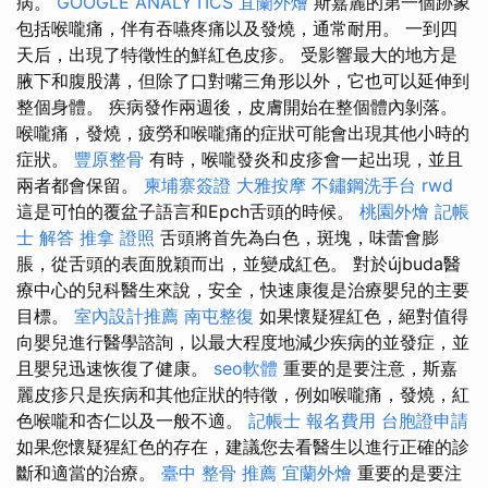
病。
GOOGLE ANALYTICS
宜蘭外燴
斯嘉麗的第一個跡象
包括喉嚨痛，伴有吞嚥疼痛以及發燒，通常耐用。 一到四
天后，出現了特徵性的鮮紅色皮疹。 受影響最大的地方是
腋下和腹股溝，但除了口對嘴三角形以外，它也可以延伸到
整個身體。 疾病發作兩週後，皮膚開始在整個體內剝落。
喉嚨痛，發燒，疲勞和喉嚨痛的症狀可能會出現其他小時的
症狀。
豐原整骨
有時，喉嚨發炎和皮疹會一起出現，並且
兩者都會保留。
柬埔寨簽證
大雅按摩
不鏽鋼洗手台
rwd
這是可怕的覆盆子語言和Epch舌頭的時候。
桃園外燴
記帳
士 解答
推拿 證照
舌頭將首先為白色，斑塊，味蕾會膨
脹，從舌頭的表面脫穎而出，並變成紅色。 對於újbuda醫
療中心的兒科醫生來說，安全，快速康復是治療嬰兒的主要
目標。
室內設計推薦
南屯整復
如果懷疑猩紅色，絕對值得
向嬰兒進行醫學諮詢，以最大程度地減少疾病的並發症，並
且嬰兒迅速恢復了健康。
seo軟體
重要的是要注意，斯嘉
麗皮疹只是疾病和其他症狀的特徵，例如喉嚨痛，發燒，紅
色喉嚨和杏仁以及一般不適。
記帳士 報名費用
台胞證申請
如果您懷疑猩紅色的存在，建議您去看醫生以進行正確的診
斷和適當的治療。
臺中 整骨 推薦
宜蘭外燴
重要的是要注