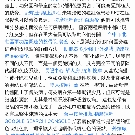
護士，幼兒園和學童的老師的關係更緊密，可能會受到極大
的威脅。
記帳士 線上課程
未經治療的猩紅色患者即使在症
狀後也可以傳染數週。
按摩課程台北
自助餐
他們可以攜帶
和分發感染而沒有任何疾病症狀。 儘管兩種疾病中都出現
了紅皮疹，但存在重大差異可以幫助它們分開。
台中市北
屯區軍功路周邊的整骨院
餐盒
以下是詳細介紹如何區分猩
紅色和玫瑰犁的詳細方法。
助聽器多少錢
戶外婚禮
指壓課
程
seo優化
一個蹣跚學步的人不是一個“小成年人”，與我們
不同的人不同，而是一個更脆弱的人，具有完全不同的新陳
代謝和免疫系統。
長照中心 單人房
頭痛 按摩
某些疾病幾
乎被排除在兒童中，例如免疫和風濕性疾病，以及非常罕見
的膽結石和腎結石。
豐原按摩推薦
在第一學期，由於母體
抗體阻止了傳染病，傳染病在第一學期很少見，但它可能是
細菌起源的，尤其是神經系統和呼吸道疾病。 這包括帶有
肥皂的常規和徹底洗手，區分毛巾或船隻等受感染物體，以
及完成醫生建議的抗生素。
台中按摩推薦
指壓課程
GOOGLE SEARCH CONSOLE
斯嘉麗皮疹通常是強烈的紅
色或紅色的，通常讓人想起曬傷或粉紅色的斑點。
外燴廠