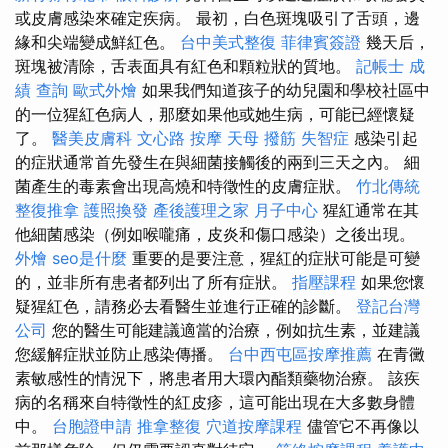
或皮膚感染來確定疾病。 最初，白色斑塊吸引了舌頭，邊
緣和尖端變成鮮紅色。
台中美式整復
菲律賓簽證
幾天后，
斑塊被清除，舌表面具有紅色和顆粒狀的質地。
記帳士 成
績 查詢
歐式外燴
如果我們知道孩子的幼兒園和學校社區中
的一位猩紅色病人，那麼如果他或她生病，可能已經懷疑
了。
醫美皮膚科
文心路 按摩
天母 撥筋
失智症
感染引起
的症狀通常首先發生在與細菌接觸後的兩到三天之內。 細
菌產生的毒素會出現高燒和特徵性的皮膚症狀。
竹北傳統
整復推拿
護照換發
產後護理之家 月子中心
猩紅通常在其
他細菌感染（例如喉嚨痛，皮炎和傷口感染）之後出現。
外燴
seo是什麼
重要的是要注意，猩紅的症狀可能是可變
的，並非所有患者都列出了所有症狀。
指壓課程
如果您懷
疑猩紅色，請務必去看醫生並進行正確的診斷。
登記台灣
公司
您的醫生可能建議適當的治療，例如抗生素，並建議
您緩解症狀並防止感染傳播。
台中西屯區按摩推薦
在青黴
素敏感性的情況下，將患者用大環內酯類藥物治療。 該疾
病的名稱來自特徵性的紅皮疹，這可能出現在大多數身體
中。
台胞證申請
推拿整復
穴道按摩課程
儘管它不再像以