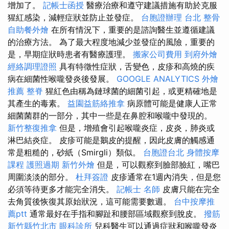
增加了。
記帳士函授
醫療治療和遵守建議措施有助於克服
猩紅感染，減輕症狀並防止並發症。
台胞證辦理
台北 整骨
自助餐外燴
在所有情況下，重要的是諮詢醫生並遵循建議
的治療方法。 為了最大程度地減少並發症的風險，重要的
是，早期症狀時患者有醫療護理。
搬家公司費用
到府外燴
經絡調理證照
具有特徵性症狀，舌變色，皮疹和高燒的疾
病在細菌性喉嚨發炎後發展。
GOOGLE ANALYTICS
外燴
推薦
整脊
猩紅色由稱為鏈球菌的細菌引起，或更精確地是
其產生的毒素。
益園益筋絡推拿
病原體可能是健康人正常
細菌菌群的一部分，其中一些是在鼻腔和喉嚨中發現的。
新竹整復推拿
但是，增殖會引起喉嚨炎症，皮炎，肺炎或
淋巴結炎症。 皮疹可能是鵝皮的提醒，因此皮膚的觸感通
常是粗糙的，砂紙（Smirgli）類似。
台胞證台北
身體按摩
課程
護照過期
新竹外燴
但是，可以觀察到臉部臉紅，嘴巴
周圍淡淡的部分。
杜拜簽證
皮疹通常在1週內消失，但是您
必須等待更多才能完全消失。
記帳士 名師
皮膚只能在完全
去角質後恢復其原始狀況，這可能需要數週。
台中按摩推
薦ptt
通常最好在手指和腳趾和腰部區域觀察到脫皮。
撥筋
新竹縣竹北市
眼科診所
兒科醫生可以通過症狀和喉嚨發炎