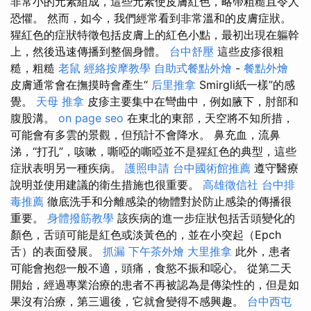
非常小的元素組成，這些元素使皮膚紅色，略帶粗糙且令人
恐懼。 然而，如今，我們經常看到非常溫和的皮膚症狀。
猩紅色的症狀特徵包括皮膚上的紅色小點，最初出現在軀幹
上，然後迅速傳播到整個身體。
台中舒壓
這些皮疹很粗
糙，粗糙
老鼠
經絡按摩教學
自助式餐點外燴
-
餐點外燴
皮膚通常會在撫摸時會產生“
后里推拿
Smirgli紙一樣”的感
覺。
天母 推拿
皮疹主要集中在彎曲中，例如腋下，肘部和
腹股溝。
on page seo
在東北的東部，天空將不知所措，
可能會有多雲的景觀，但預計不會降水。 鼻充血，流鼻
涕，“打孔”，咳嗽，嘶啞的嘶啞並不是猩紅色的典型，這些
症狀表明另一種疾病。
護照申請
台中國術館推薦
遵守醫療
說明並使用建議的衛生措施也很重要。
高雄徵信社
台中排
毒推薦
徹底洗手和分離感染的物體對於防止感染的傳播很
重要。
身體撥筋教學
該疾病的進一步症狀包括舌頭變化的
顏色，舌頭可能是紅色或淡黃色的，並在小突起（Epch
舌）的表面發展。
抓漏
下午茶外燴
大里推拿
此外，患者
可能會抱怨一般不適，頭痛，食慾不振和噁心。 從第二天
開始，經過專業治療的患者不再被認為是傳染性的，但是如
果沒有治療，第三週後，它就會變得不感興趣。
台中西屯