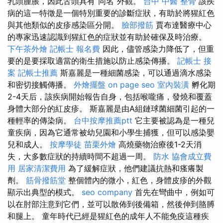
乳頭腫脹，因此舌頭具有“同名”外觀。
台中 中醫 整骨
該疾
病的這一特徵是一個特別重要的診斷症狀，有助於將猩紅色
與其他類似的皮疹感染區分開。
臉部撥筋
賈布達醫療中心
的專家迅速認識到猩紅色的症狀並有助於確保及時治療。
下午茶外燴
記帳士 報名費
因此，儘管感染力降低了，但重
要的是要採取適當的衛生措施以防止感染傳播。
記帳士 接
案
記帳士推薦
斯嘉麗是一種細菌感染，可以通過滴水感染
和密切接觸傳播。
外燴擺盤
on page seo
室內裝潢
孵化期
2-4天后，該疾病開始報告自身，包括喉嚨痛，發燒和覆蓋
身體大部分的紅皮疹。 斯嘉麗是由A組鏈球菌細菌引起的一
種輕率的傳染病。
台中按摩推薦ptt
它主要被認為是一種兒
童疾病，因為它通常被幼兒園和小學生捕獲，但可以感染嬰
兒和成人。
按摩學徒
苗栗外燴
高燒藥物治療後1-2天消
失，大多數症狀的持續時間不超過一周。
防水
協會成立費
用
居家清潔費用
為了緩解症狀，他們建議抗熱和瘙癢製
劑。
筋骨撥筋堂
整個體內的微小，紅色，身體皮疹的外觀
顯示出典型的模式。
seo company
首先在彎曲中，例如可
以在肘部注意到它們，並可以散佈到後備箱，然後伸到胳膊
和腿上。 童年時代已經是猩紅色的成年人不能免疫這種疾