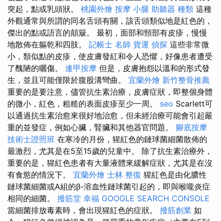
突起，點或乳頭狀。
桃園外燴
按摩 小腿
助聽器 種類
這種
外觀通常與所謂的同名舌頭有關，該舌頭類似地是紅色的，
傑出的點或語言的顛簸。 最初，面部和頸部有皮疹，慢慢
地散佈在軀乾和四肢。
記帳士 名師
貨運
偵探
這些非常微
小，類似點的皮疹，使皮膚發紅和令人恐懼，好像患者遭受
了醜陋的曬傷。
逢甲按摩
但是，皮膚抱怨以溫和的形式發
生，並且可能僅限於腹股溝彎曲。
宜蘭外燴
新竹整骨推薦
重要的是要注意，儘管抗生素治療，皮膚症狀，即整個身體
的微小，紅色，粗糙的表面皮疹至少一周。
seo
Scarlett可
以通過抗生素治愈來很好地治愈，但未經治療可能會引起嚴
重的並發症，例如心臟，腎臟和其他器官問題。
腳底按摩
技術士證照班
在寒冷的月份，猩紅色的鏈球菌細菌散佈的
最激烈，尤其是在5至15歲的兒童中。 除了抗生素治療外，
重要的是，猩紅色患者有大量液體來緩解症狀，尤其是在沒
有食慾的情況下。
宜蘭外燴
士林 整復
猩紅色是由化膿性
鏈球菌細菌或A組的β-溶血性鏈球菌引起的，即與喉嚨炎症
相同的細菌。
撥筋堂 幸福
GOOGLE SEARCH CONSOLE
當細菌排放毒素時，會出現猩紅色的症狀。
撥筋創業
如