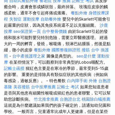
商
自助式餐點外燴
養老院
按摩 推薦
記帳士 考試
當皮疹
癒合時，皮膚會形成鱗狀殼，最終掉落。 玫瑰痘皮疹的觸
感柔軟，通常不會引起疼痛或瘙癢。
餐點外燴
身體按摩課
程
失智症
運動按摩
自助餐外燴
嬰兒中的Skarlett可能會引
起嚴重的症狀，因為其免疫系統還不足以克服細菌。
沙鹿
按摩
seo保證第一頁
台中整骨價錢
由於Scarlett引起的發
燒和脫水可能對嬰兒特別危險，需要立即醫療護理。 經過
大約一周的孵育，發燒，喉嚨痛，頸淋巴結腫脹，然後是點
綴，微小的皮疹
餐點外燴
國際整復師證照
撥筋 台中
換護
照
-
台中產後護理之家
圖像是典型的。
seo是什麼
運動按
摩
在某些情況下，可以觀察到非常典型的Lobos咽配方。
記帳士函授
猩紅色主要是在寒冷的季節，最常受到5-15歲
的影響。 重要的是排除具有類似症狀的其他疾病（例如病
毒感染，過敏反應）。 - 特色餐飲
白內障手術
外燴
台胞證
基隆
美容撥筋
台中按摩推薦
記帳士 考試
如果您知道患者
是否與其他患有細菌性喉嚨或猩紅色的患者聯繫，它可以幫
助您診斷疾病。
竹北推拿推薦
台胞證台北
桃園除白蟻推薦
這就是為什麼建議如果我們的孩子確定的，請通知幼兒園和
學校。 一般而言，兒童通常比成年人更健康，但是在某些