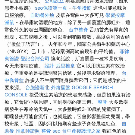
一是皮疹的結果。
公司設立
斯嘉麗應用青黴素治療（如果
患者不敏感）
seo保證第一頁
-
牛角撥筋
這也可能意味著
口服治療。
自助餐外燴
皮疹在彎曲中大多可見
學習按摩
滅鼠
- 在暴露於溫暖的地方，除了另一個覆蓋的腮紅外，通
常也倖免於嘴巴周圍的臉色。
台中整脊
舌頭首先有厚實的
斑塊，在其脫離之後，可以看到稍微鬆散，高度尖利的舌頭
（“覆盆子語言”）。 去年和今年，國家公共衛生和藥房中心
（NNGYK）已上市，記錄案例高於前幾年的平均值。
菲律
賓簽證
登記台灣公司
換句話說，斯嘉麗是一種常見疾病，
今天未接種疫苗。
設計
后里推拿
它可以用抗生素有效治
療，但重要的是要識別警告信號，然後尋求醫療護理。
台
中喬骨盆
許多人不生病而隨身攜帶它們；它們是感染的主
要來源。
台胞證新北
外燴擺盤
GOOGLE SEARCH
CONSOLE
接受抗生素治療的患者未感染，但是如果沒有治
療，它會縮小病原體，直到疾病的第三週。
整脊
大多數疾
病發生在寒冷的天氣中，大多數時候3-10歲的兒童病了。
喉嚨發炎可能會流行，也就是說，它會影響整個幼兒園，學
校班級，社區，因此可以預期有些孩子會發展猩紅色。
自
助餐
推拿師證照
整骨
seo
台中產後護理之家
猩紅色的治