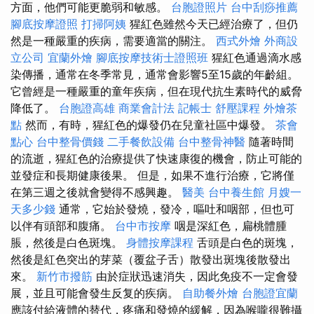
方面，他們可能更脆弱和敏感。
台胞證照片
台中刮痧推薦
腳底按摩證照
打掃阿姨
猩紅色雖然今天已經治療了，但仍
然是一種嚴重的疾病，需要適當的關注。
西式外燴
外商設
立公司
宜蘭外燴
腳底按摩技術士證照班
猩紅色通過滴水感
染傳播，通常在冬季常見，通常會影響5至15歲的年齡組。
它曾經是一種嚴重的童年疾病，但在現代抗生素時代的威脅
降低了。
台胞證高雄
商業會計法 記帳士
舒壓課程
外燴茶
點
然而，有時，猩紅色的爆發仍在兒童社區中爆發。
茶會
點心
台中整骨價錢
二手餐飲設備
台中整骨神醫
隨著時間
的流逝，猩紅色的治療提供了快速康復的機會，防止可能的
並發症和長期健康後果。 但是，如果不進行治療，它將僅
在第三週之後就會變得不感興趣。
醫美
台中養生館
月嫂一
天多少錢
通常，它始於發燒，發冷，嘔吐和咽部，但也可
以伴有頭部和腹痛。
台中市按摩
咽是深紅色，扁桃體腫
脹，然後是白色斑塊。
身體按摩課程
舌頭是白色的斑塊，
然後是紅色突出的芽菜（覆盆子舌）散發出斑塊後散發出
來。
新竹市撥筋
由於症狀迅速消失，因此免疫不一定會發
展，並且可能會發生反复的疾病。
自助餐外燴
台胞證宜蘭
應該付給液體的替代，疼痛和發燒的緩解，因為喉嚨很難攝