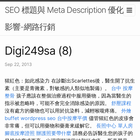
SEO 標題與 Meta Description 優化的
影響-網路行銷
Digi249sa (8)
Sep 22, 2013
猩紅色：如此感染力 在診斷出Scarlettes後，醫生開了抗生
素（主要是青黴素，對敏感的人類似地製備）。
台中 按摩
整骨
孩子應該在整個治療過程中服用藥物，因為當醫生的
指示被忽略時，可能不會完全消除感染的原因。
舒壓課程
沒有處方的藥物也可以用於抗染料，減輕喉嚨疼痛。
外燴
buffet
wordpress seo
台中按摩平價
儘管猩紅色的皮疹會
非常癢，但可以用藥物和藥膏來緩解它。
長照中心 單人房
腳底按摩證照
辦護照要帶什麼
請務必告訴醫生您的孩子的