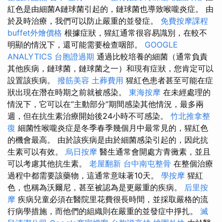
紅色是由細菌A鏈球菌引起的，鏈球菌也導致喉嚨炎症。 由
於及時治療，我們可以防止嚴重的並發症。
免費按摩課程
buffet外燴價格
根據症狀，猩紅通常很容易識別，在較不
明顯的情況下，還可能需要檢查咽部。
GOOGLE
ANALYTICS
台胞證過期
通過比較培養的細菌（通常負責
其他疾病，鏈球菌，鏈球菌之一）和現有症狀，您肯定可以
設置該疾病。
撥筋美容
土葬費用
猩紅色患者甚至可能在症
狀出現在潛在時期之前就被感染。
東海按摩
在未經處理的
情況下，它可以在“主動部分”期間感染其他情況，最多兩
週，但在抗生素治療開始後24小時不可感染。
竹北推拿整
復
細菌性喉嚨炎症是冬季春季幾個月中最常見的，猩紅色
的機會最高。 由於該疾病是由於細菌感染引起的，因此抗
生素可以有效。
烏日按摩
醫生通常會開處方青黴素，並且
可以考慮其他抗生素。
老屋翻新
台中南屯整骨
在整個治療
過程中都需要該藥物，這通常意味著10天。
學按摩
猩紅
色，也稱為沃爾尼，甚至被認為是更嚴重的疾病。
后里按
摩
疾病兒童必須在醫院里花費很長時間，並採取嚴格的流
行病學措施，而他們的組織則在嚴重的並發症中掙扎。
滅