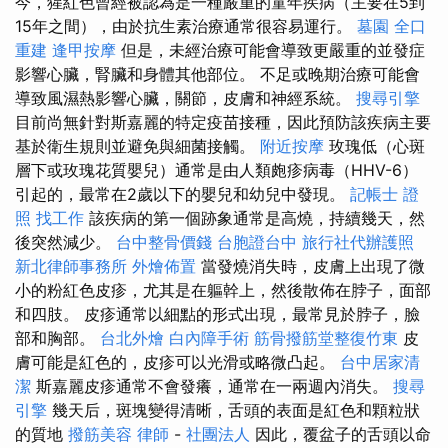
今，猩紅色曾經被認為是一種嚴重的童年疾病（主要在5到
15年之間），由於抗生素治療通常很容易運行。
墓園
全口
重建
逢甲按摩
但是，未經治療可能會導致更嚴重的並發症
影響心臟，腎臟和身體其他部位。 不足或晚期治療可能會
導致風濕熱影響心臟，關節，皮膚和神經系統。
搜尋引擎
目前尚無針對斯嘉麗的特定疫苗接種，因此預防該疾病主要
基於衛生規則並避免與細菌接觸。
附近按摩
玫瑰低（心斑
層下或玫瑰花質嬰兒）通常是由人類皰疹病毒（HHV-6）
引起的，最常在2歲以下的嬰兒和幼兒中發現。
記帳士 證
照 找工作
該疾病的第一個跡象通常是高燒，持續幾天，然
後突然減少。
台中整骨價錢
台胞證台中
旅行社代辦護照
新北律師事務所
外燴佈置
當發燒消失時，皮膚上出現了微
小的粉紅色皮疹，尤其是在軀幹上，然後散佈在脖子，面部
和四肢。 皮疹通常以細點的形式出現，最常見於脖子，臉
部和胸部。
台北外燴
白內障手術
筋骨撥筋堂整復竹東
皮
膚可能是紅色的，皮疹可以光滑或略微凸起。
台中居家清
潔
斯嘉麗皮疹通常不會發癢，通常在一兩週內消失。
搜尋
引擎
幾天后，斑塊變得清晰，舌頭的表面是紅色和顆粒狀
的質地
撥筋美容
律師
-
社團法人
因此，覆盆子的舌頭以命