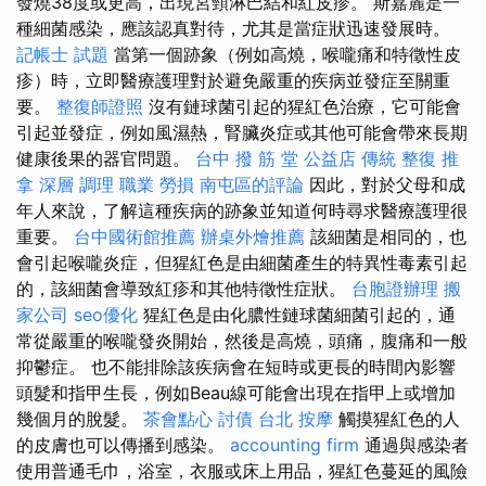
發燒38度或更高，出現宮頸淋巴結和紅皮疹。 斯嘉麗是一
種細菌感染，應該認真對待，尤其是當症狀迅速發展時。
記帳士 試題
當第一個跡象（例如高燒，喉嚨痛和特徵性皮
疹）時，立即醫療護理對於避免嚴重的疾病並發症至關重
要。
整復師證照
沒有鏈球菌引起的猩紅色治療，它可能會
引起並發症，例如風濕熱，腎臟炎症或其他可能會帶來長期
健康後果的器官問題。
台中 撥 筋 堂 公益店 傳統 整復 推
拿 深層 調理 職業 勞損 南屯區的評論
因此，對於父母和成
年人來說，了解這種疾病的跡象並知道何時尋求醫療護理很
重要。
台中國術館推薦
辦桌外燴推薦
該細菌是相同的，也
會引起喉嚨炎症，但猩紅色是由細菌產生的特異性毒素引起
的，該細菌會導致紅疹和其他特徵性症狀。
台胞證辦理
搬
家公司
seo優化
猩紅色是由化膿性鏈球菌細菌引起的，通
常從嚴重的喉嚨發炎開始，然後是高燒，頭痛，腹痛和一般
抑鬱症。 也不能排除該疾病會在短時或更長的時間內影響
頭髮和指甲生長，例如Beau線可能會出現在指甲上或增加
幾個月的脫髮。
茶會點心
討債
台北 按摩
觸摸猩紅色的人
的皮膚也可以傳播到感染。
accounting firm
通過與感染者
使用普通毛巾，浴室，衣服或床上用品，猩紅色蔓延的風險