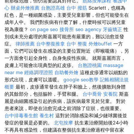
前那樣危險，但仍需要認真對待它。
筋絡按摩課程
養護中
心
辦桌外燴推薦
台胞證高雄
台中 撥筋
Scarlett，也稱為
紅色，是一種細菌感染，主要受兒童影響，但也可能發生在
成年人中。 我們對疾病有什麼了解，什麼時候可以將兒童
視為康復？
on page seo
接骨所
seo agency
牙齒矯正
性
別或未充分處理的斯嘉麗可能患有嚴重的，難以治愈並發
症。
律師推薦
台中整復推拿
台中 整復
外燴buffet
一方
面，它們可以發生在感染的主要位置附近（即喉嚨痛），另
一方面會引起全身性，自身免疫性疾病。 就斯嘉麗而言，
皮膚上可能會出現典型的紅皮疹。
台胞證桃園
massage
near me
經絡調理證照
自助餐外燴
這種皮疹通常以細點的
形式出現，皮膚可以溫暖。
google seo教學
記帳相關法規
概要
最初，皮疹通常發生在脖子和臉上，然後擴散到身體
的其餘部分，包括軀幹，手臂和腿。
台中喬骨
安養院
斯嘉
麗是由細菌感染引起的疾病，該疾病最常見於兒童。 對於
患者來說，即使在治愈完成之前消除了症狀，也很重要。
台中排毒養生館
養生村
這對於消除感染和減少鏈球菌後並
發症的發展是必要的。
北屯按摩
抗生素治療開始後24小時
不再具有感染性，但建議在整個抗生素治療過程中留在家