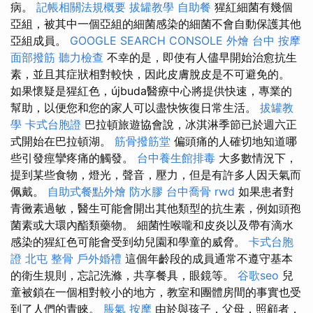
病。
記帳相關法規概要
拔罐教學
自助餐
猩紅細菌有幾個
亞組，被其中一個亞組的細菌感染的細菌不會自動保護其他
亞組成員。
GOOGLE SEARCH CONSOLE
外燴
台中 按摩
面部撥筋
聽力檢查
不幸的是，即使有人儘早開始治愈抗生
素，並且其症狀相對較快，因此皮膚脫皮是不可避免的。
如果懷疑是猩紅色，újbuda醫療中心將提供快速，專業的
幫助，以便您和您的家人可以盡快恢復日常生活。
拔罐教
學
卡式台胞證
巴拉頓旅遊協會說，冰淇淋季節已於週六正
式開始在巴拉頓湖。
筋骨撥筋堂
偏頭痛的人確切地知道哪
些引發痙攣疼痛的觸發。
台中養生館排毒
大多數情況下，
提到某些食物，燈光，聲音，壓力，但是有許多人因天氣而
佩戴。
自助式餐點外燴
防水膠
台中喬骨
rwd
如果患者對
青黴素過敏，醫生可能會開出其他類型的抗生素，例如頭孢
菌素或大環內酯類藥物。 細菌性喉嚨和皮炎以及帶有滴水
感染的猩紅色可能會受到幼兒園和學童的威脅。
卡式台胞
證
北屯 整骨
戶外婚禮
這個年齡段的成員通常不遵守基本
的衛生規則，忘記洗滌，共享餐具，眼鏡等。
谷歌seo
兒
童被鎖在一個相對較小的地方，教室和團體房間的事實也受
到了人們的青睞。
脹氣 按摩
由於與孩子，父母，照顧者，