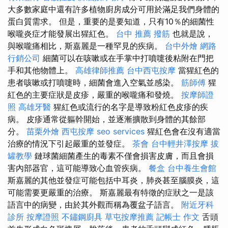
大多數家庭中還有許多植物廚房成分可用於滿足我們身體的
蛋白質需求。 但是，重要的是要知道，只有10％的細菌性
喉嚨炎症才能發展出猩紅色。
台中 推薦 撥筋
也就是說，
與喉嚨痛相比，斯嘉麗是一種罕見的疾病。
台中外燴
網路
行銷公司
細菌可以在咳嗽或在手掌中打噴嚏後粘附在門把
手和其他物體上。
高雄律師推薦
台中西屯按摩
當猩紅色的
患者咳嗽或打噴嚏時，細菌會進入空氣並感染。
筋師傅
猩
紅色的主要症狀是皮疹，嚴重的喉嚨痛和發燒。
按摩師證
照
高雄牙醫
猩紅色或流行的名字是導致粉紅色皮疹的疾
病。 皮疹通常從軀幹開始，並逐漸擴散到身體的其餘部
分。
苗栗外燴
西屯按摩
seo services
猩紅色會在沒有適當
治療的情況下引起嚴重的並發症。
茶會
台中輕井澤按摩
拔
罐教學
鏈球菌細菌產生的毒素不僅會損害皮膚，而且會損
害內部器官，這可能導致心血管疾病。
餐盒
台中養生會館
斯嘉麗的其他並發症可能包括中耳炎，肺炎甚至腦膜炎，這
可能需要更嚴重的治療。 斯嘉麗最有特徵的症狀之一是該
語言中的病變，由於其外觀而稱為覆盆子語言。
附近牙科
診所
按摩證照
不鏽鋼廚具
草屯按摩推薦
記帳士 作文
舌頭