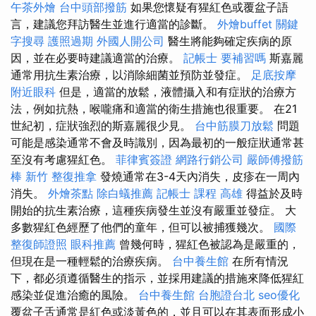
午茶外燴
台中頭部撥筋
如果您懷疑有猩紅色或覆盆子語
言，建議您拜訪醫生並進行適當的診斷。
外燴buffet
關鍵
字搜尋
護照過期
外國人開公司
醫生將能夠確定疾病的原
因，並在必要時建議適當的治療。
記帳士 要補習嗎
斯嘉麗
通常用抗生素治療，以消除細菌並預防並發症。
足底按摩
附近眼科
但是，適當的放鬆，液體攝入和有症狀的治療方
法，例如抗熱，喉嚨痛和適當的衛生措施也很重要。 在21
世紀初，症狀強烈的斯嘉麗很少見。
台中筋膜刀放鬆
問題
可能是感染通常不會及時識別，因為最初的一般症狀通常甚
至沒有考慮猩紅色。
菲律賓簽證
網路行銷公司
嚴師傅撥筋
棒
新竹 整復推拿
發燒通常在3-4天內消失，皮疹在一周內
消失。
外燴茶點
除白蟻推薦
記帳士 課程 高雄
得益於及時
開始的抗生素治療，這種疾病發生並沒有嚴重並發症。 大
多數猩紅色經歷了他們的童年，但可以被捕獲幾次。
國際
整復師證照
眼科推薦
曾幾何時，猩紅色被認為是嚴重的，
但現在是一種輕鬆的治療疾病。
台中養生館
在所有情況
下，都必須遵循醫生的指示，並採用建議的措施來降低猩紅
感染並促進治癒的風險。
台中養生館
台胞證台北
seo優化
覆盆子舌通常是紅色或淡黃色的，並且可以在其表面形成小