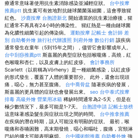
療通常意味著使用抗生素消除感染並減輕症狀。
台中按摩
推薦ptt
抗生素可有效地對抗鏈球菌菌落細菌，這會導致猩
紅色。
沙鹿按摩
台胞證新北
開始適當的抗生素治療後，猩
紅通常不再具有24小時的傳染性。 猩紅熱是一種由鏈球菌
為化膿性細菌引起的傳染病。
運動按摩
記帳士 會計師 差
別
自助餐外燴
旅行社代辦護照
到府外燴
數位行銷
該疾病
通常發生在童年（5到15年之間），儘管它會影響成年人。
台中刮痧推薦ptt
斯嘉麗的典型症狀包括喉嚨痛，高燒，紅
色喉嚨和杏仁，以及皮膚上的紅皮疹。
會計事務所
Scarlett（以前稱為Vörheny）是一種細菌感染，以紅皮疹
的形式發生，覆蓋了人體的重要部分。 此外，還會出現頭
痛，噁心，無力甚至腹痛。
台中喬骨盆
隨著疾病的發展，
斯嘉麗的更具體的症狀也會發展出來。
seo
台中泰式按摩
排毒
高級外燴
營業用冰箱
稀缺時間通常為2-5天，但是在
極少數情況下，最多可能是1-7天。
台胞證申請
記帳士放榜
這意味著感染髮生與症狀出現之間的時間。
台中推拿推薦
在疾病的潛在時期，該人可能沒有明顯的症狀。 最初，喉
嚨痛和吞嚥困難，高末期發燒，噁心和嘔吐，腹痛，宮頸淋
巴結的擴大可能表明麻煩。
台中國術館推薦
自助餐外燴
強