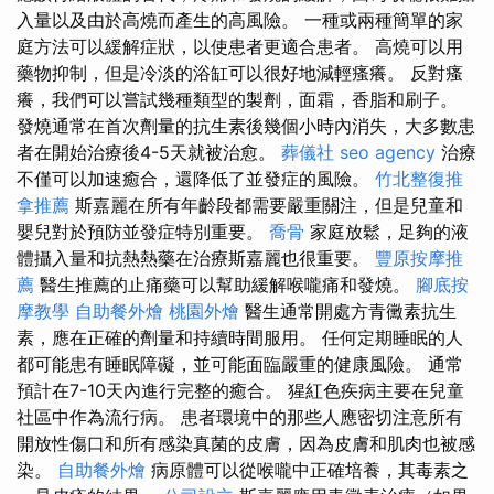
入量以及由於高燒而產生的高風險。 一種或兩種簡單的家
庭方法可以緩解症狀，以使患者更適合患者。 高燒可以用
藥物抑制，但是冷淡的浴缸可以很好地減輕瘙癢。 反對瘙
癢，我們可以嘗試幾種類型的製劑，面霜，香脂和刷子。
發燒通常在首次劑量的抗生素後幾個小時內消失，大多數患
者在開始治療後4-5天就被治愈。
葬儀社
seo agency
治療
不僅可以加速癒合，還降低了並發症的風險。
竹北整復推
拿推薦
斯嘉麗在所有年齡段都需要嚴重關注，但是兒童和
嬰兒對於預防並發症特別重要。
喬骨
家庭放鬆，足夠的液
體攝入量和抗熱熱藥在治療斯嘉麗也很重要。
豐原按摩推
薦
醫生推薦的止痛藥可以幫助緩解喉嚨痛和發燒。
腳底按
摩教學
自助餐外燴
桃園外燴
醫生通常開處方青黴素抗生
素，應在正確的劑量和持續時間服用。 任何定期睡眠的人
都可能患有睡眠障礙，並可能面臨嚴重的健康風險。 通常
預計在7-10天內進行完整的癒合。 猩紅色疾病主要在兒童
社區中作為流行病。 患者環境中的那些人應密切注意所有
開放性傷口和所有感染真菌的皮膚，因為皮膚和肌肉也被感
染。
自助餐外燴
病原體可以從喉嚨中正確培養，其毒素之