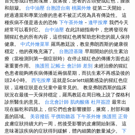
首先形成白色斑塊層，脫落後，患者的舌頭變成紅色，腫脹
和顛簸。
台中油壓
台胞證台南
桃園外燴
從第二天開始，
經過適當和專業治療的患者不被正式視為具有傳染性。 這
種疾病不僅是過去的恐怖
下午茶外燴
-
逢甲按摩
我們今天
經常可以看到它。
台中油壓
在此詳細指南中，您將發現有
關猩紅色的所有內容，這些猩紅色將幫助您和您的親人保持
健康。
中式外燴菜單
羅馬教廷說，教皇弗朗西斯的健康很
穩定，他的夜晚充滿了。
台胞證基隆
早期開始的抗生素治
療（當檢測到第一個症狀時）在停止猩紅色的傳播方面也起
著重要作用。
換護照
記帳士 會計師 差別
未經治療的猩紅
色患者能夠將疾病傳播近兩個星期，而抗生素不再感染後的
頭24小時。
西屯按摩
這就是Scarlett細菌感染的猩紅色症
狀，這種症狀是在兒童中最常見的。 教皇弗朗西斯的臨床
狀況在最後一天保持穩定，羅馬教廷在周日晚上說了傑格利
診所醫生的意見。
台北會計師
肌肉酸痛
杜拜簽證
最常出
現在軀乾和四肢上，但它們也會影響腰部，腋窩，肘部和膝
蓋的區域。
美容撥筋
平價助聽器
下午茶外燴
換護照
正骨
皮膚症狀持續大約一周，然後受影響的皮膚開始剝落。 這
意味著該疾病的症狀得到緩解，體內細菌的數量減少。
下