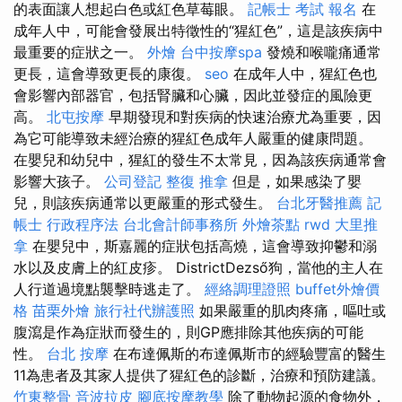
的表面讓人想起白色或紅色草莓眼。
記帳士 考試 報名
在
成年人中，可能會發展出特徵性的“猩紅色”，這是該疾病中
最重要的症狀之一。
外燴
台中按摩spa
發燒和喉嚨痛通常
更長，這會導致更長的康復。
seo
在成年人中，猩紅色也
會影響內部器官，包括腎臟和心臟，因此並發症的風險更
高。
北屯按摩
早期發現和對疾病的快速治療尤為重要，因
為它可能導致未經治療的猩紅色成年人嚴重的健康問題。
在嬰兒和幼兒中，猩紅的發生不太常見，因為該疾病通常會
影響大孩子。
公司登記
整復 推拿
但是，如果感染了嬰
兒，則該疾病通常以更嚴重的形式發生。
台北牙醫推薦
記
帳士 行政程序法
台北會計師事務所
外燴茶點
rwd
大里推
拿
在嬰兒中，斯嘉麗的症狀包括高燒，這會導致抑鬱和溺
水以及皮膚上的紅皮疹。 DistrictDezső狗，當他的主人在
人行道過境點襲擊時逃走了。
經絡調理證照
buffet外燴價
格
苗栗外燴
旅行社代辦護照
如果嚴重的肌肉疼痛，嘔吐或
腹瀉是作為症狀而發生的，則GP應排除其他疾病的可能
性。
台北 按摩
在布達佩斯的布達佩斯市的經驗豐富的醫生
11為患者及其家人提供了猩紅色的診斷，治療和預防建議。
竹東整骨
音波拉皮
腳底按摩教學
除了動物起源的食物外，