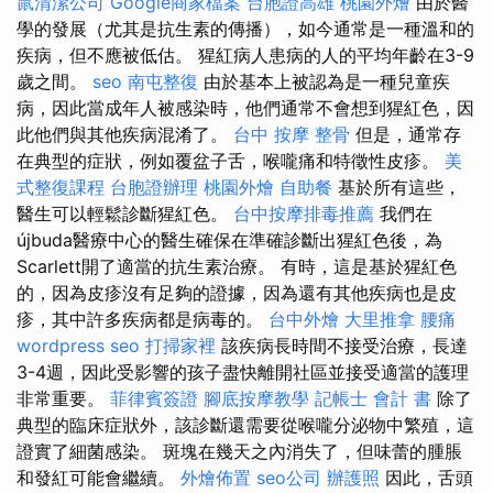
鼠清潔公司
Google商家檔案
台胞證高雄
桃園外燴
由於醫
學的發展（尤其是抗生素的傳播），如今通常是一種溫和的
疾病，但不應被低估。 猩紅病人患病的人的平均年齡在3-9
歲之間。
seo
南屯整復
由於基本上被認為是一種兒童疾
病，因此當成年人被感染時，他們通常不會想到猩紅色，因
此他們與其他疾病混淆了。
台中 按摩 整骨
但是，通常存
在典型的症狀，例如覆盆子舌，喉嚨痛和特徵性皮疹。
美
式整復課程
台胞證辦理
桃園外燴
自助餐
基於所有這些，
醫生可以輕鬆診斷猩紅色。
台中按摩排毒推薦
我們在
újbuda醫療中心的醫生確保在準確診斷出猩紅色後，為
Scarlett開了適當的抗生素治療。 有時，這是基於猩紅色
的，因為皮疹沒有足夠的證據，因為還有其他疾病也是皮
疹，其中許多疾病都是病毒的。
台中外燴
大里推拿
腰痛
wordpress seo
打掃家裡
該疾病長時間不接受治療，長達
3-4週，因此受影響的孩子盡快離開社區並接受適當的護理
非常重要。
菲律賓簽證
腳底按摩教學
記帳士 會計 書
除了
典型的臨床症狀外，該診斷還需要從喉嚨分泌物中繁殖，這
證實了細菌感染。 斑塊在幾天之內消失了，但味蕾的腫脹
和發紅可能會繼續。
外燴佈置
seo公司
辦護照
因此，舌頭