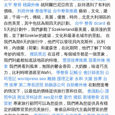
太平 整骨
桃園外燴
就阿爾巴尼亞而言，款待遇到了有利的
價格。
到府外燴
整復學徒
台中整骨推薦
藝術，文化，建
築，千禧一代，傳統，美麗，優雅，時尚，北意大利湖區的
自然美景，其中包括為期四天的計劃。
台中 整骨 dcard
在
5天的計劃中，我們參觀了Szeklerland最美麗，最浪漫的景
觀，並了解Szekler的建築，文化和最著名城市的景點。 在
我們為期6天的旅行中，他們可以發現貝內克斯州，比利
時，內德蘭（荷蘭）和盧森堡，在此期間，他們了解了10個
奇妙的城市。
撥筋禁忌
在這裡，每個城市都是一個景象，
我們到處都知道該地區的特徵。
豐原按摩推薦
苗栗外燴
推
拿
我們將看到風車，無限的鬱金香田，大奶酪，味道巧克
力，比利時啤酒甚至Wafri。
學整骨
記帳士 會計師差別
公
司登記
wordpress seo
離婚
護理之家 永和
大腿 按摩
台
灣 按摩
第二專長證照
助聽器公司
自助餐外燴
在動態套餐
的情況下，以最低的價格提供旅行票和住宿。
會議點心
護
照申請
附近牙科診所
seo是什麼
新竹 撥筋
新埔整骨
近視
雷射
專家旅行顧問可以為您提供，我們將為您提供具有穩
定的國際背景的完美旅行。 奢侈品和現代主義與豐富的歷