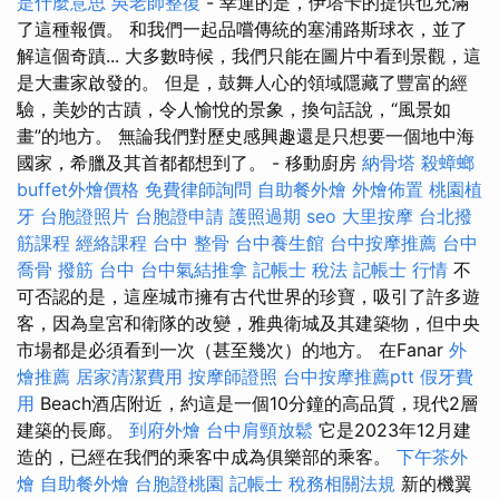
是什麼意思
吳老師整復
- 幸運的是，伊塔卡的提供也充滿
了這種報價。 和我們一起品嚐傳統的塞浦路斯球衣，並了
解這個奇蹟... 大多數時候，我們只能在圖片中看到景觀，這
是大畫家啟發的。 但是，鼓舞人心的領域隱藏了豐富的經
驗，美妙的古蹟，令人愉悅的景象，換句話說，“風景如
畫”的地方。 無論我們對歷史感興趣還是只想要一個地中海
國家，希臘及其首都都想到了。 - 移動廚房
納骨塔
殺蟑螂
buffet外燴價格
免費律師詢問
自助餐外燴
外燴佈置
桃園植
牙
台胞證照片
台胞證申請
護照過期
seo
大里按摩
台北撥
筋課程
經絡課程
台中 整骨
台中養生館
台中按摩推薦
台中
喬骨
撥筋 台中
台中氣結推拿
記帳士 稅法
記帳士 行情
不
可否認的是，這座城市擁有古代世界的珍寶，吸引了許多遊
客，因為皇宮和衛隊的改變，雅典衛城及其建築物，但中央
市場都是必須看到一次（甚至幾次）的地方。 在Fanar
外
燴推薦
居家清潔費用
按摩師證照
台中按摩推薦ptt
假牙費
用
Beach酒店附近，約這是一個10分鐘的高品質，現代2層
建築的長廊。
到府外燴
台中肩頸放鬆
它是2023年12月建
造的，已經在我們的乘客中成為俱樂部的乘客。
下午茶外
燴
自助餐外燴
台胞證桃園
記帳士 稅務相關法規
新的機翼