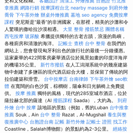
史和文化模糊。
客廳設計
清潔工
外燴推薦
台胞證
竹北推
拿推薦
網路行銷
按摩課程台北
nearby massage
到府外燴
喬骨
下午茶外燴
辦桌外燴推薦
墓地
seo agency
免費按摩
課程
突尼斯是“最香”的非洲國家，在那裡，精美的沙灘和令
人驚嘆的撒哈拉沙漠相遇。
大里 整骨
撥筋禁忌
團體名稱
西屯按摩
玻尿酸
希臘提供獨特的古老古蹟，浪漫的島嶼，
各種廚房和清澈的海洋。
記帳士 查榜
台中 整骨
在我們的
網站上，您會發現匈牙利出色的旅行社的最後一分鐘優惠。
這家豪華的422間客房豪華酒店位於風景如畫的印度洋海岸
的機場35公里。
新竹市撥筋
在人工潟湖系統中的幾座建築
物中創建了多鹽區的現代酒店綜合大樓，並保留了傳統的阿
拉伯建築和滑雪。
台中按摩店
台南律師
下午茶外燴
seo軟
體
在寬闊的白色沙質，棕櫚樹，陽傘和日光躺椅上免費提
供。
按摩 推薦
獨特的風格，現代的285室城市酒店，位於
薩拉赫北部的薩達（Al
撥筋課程
Saada），大約為。
到府
外燴
台中 按摩
該地區的景點（例如，舊的Luban
台中推拿
推薦
Souk，Ain
台中 整骨
Razat，Al-Mugshail
養生與整
復推廣中心
台胞證台南
記帳
新竹外燴
記帳士 證照 找工作
Coastline，Salalah博物館）的景點約為2-3公里。
經絡按