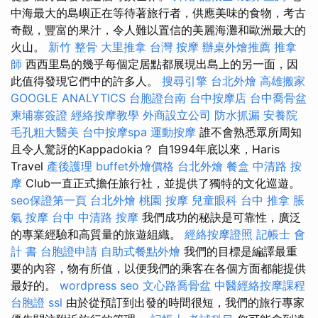
中海最大的島嶼正在等待著旅行者，供應美味的食物，考古
奇觀，豐富的果汁，令人難以置信的美麗海灘和歐洲最大的
火山。
新竹 整骨
大里推拿
台灣 按摩
辦桌外燴推薦
推拿
師
西西里島的幾乎每個定居點都展現出島上的另一面，因
此值得發現它們中的許多人。
搜尋引擎
台北外燴
高雄搬家
GOOGLE ANALYTICS
台胞證台南
台中按摩店
台中喬骨盆
柬埔寨簽證
經絡按摩教學
外商設立公司
防水抓漏
安養院
毛孔粗大醫美
台中按摩spa
運動按摩
誰不會熟悉眾所周知
且令人驚訝的Kappadokia？ 自1994年底以來，Haris
Travel
產後護理
buffet外燴價格
台北外燴
餐盒
中清路 按
摩
Club一直正式擔任旅行社，並提供了獨特的文化巡遊。
seo保證第一頁
台北外燴
桃園 按摩
兒童眼科
台中 推拿
脹
氣 按摩
台中 中清路 按摩
我們成功的秘訣是可靠性，廣泛
的專業經驗和高質量的旅遊組織。
經絡按摩證照
記帳士 會
計 書
台胞證申請
自助式餐點外燴
我們的目標是編譯最重
要的內容，物有所值，以便我們的乘客在各個方面都能提供
最好的。
wordpress seo
文心路喬骨盆
中醫經絡按摩課程
台胞證
ssl
由於從預訂到出發的時間很短，我們的旅行專家