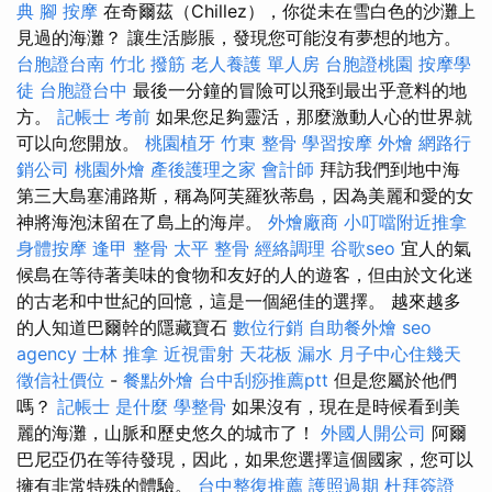
典
腳 按摩
在奇爾茲（Chillez），你從未在雪白色的沙灘上
見過的海灘？ 讓生活膨脹，發現您可能沒有夢想的地方。
台胞證台南
竹北 撥筋
老人養護 單人房
台胞證桃園
按摩學
徒
台胞證台中
最後一分鐘的冒險可以飛到最出乎意料的地
方。
記帳士 考前
如果您足夠靈活，那麼激動人心的世界就
可以向您開放。
桃園植牙
竹東 整骨
學習按摩
外燴
網路行
銷公司
桃園外燴
產後護理之家
會計師
拜訪我們到地中海
第三大島塞浦路斯，稱為阿芙羅狄蒂島，因為美麗和愛的女
神將海泡沫留在了島上的海岸。
外燴廠商
小叮噹附近推拿
身體按摩
逢甲 整骨
太平 整骨
經絡調理
谷歌seo
宜人的氣
候島在等待著美味的食物和友好的人的遊客，但由於文化迷
的古老和中世紀的回憶，這是一個絕佳的選擇。 越來越多
的人知道巴爾幹的隱藏寶石
數位行銷
自助餐外燴
seo
agency
士林 推拿
近視雷射
天花板 漏水
月子中心住幾天
徵信社價位
-
餐點外燴
台中刮痧推薦ptt
但是您屬於他們
嗎？
記帳士 是什麼
學整骨
如果沒有，現在是時候看到美
麗的海灘，山脈和歷史悠久的城市了！
外國人開公司
阿爾
巴尼亞仍在等待發現，因此，如果您選擇這個國家，您可以
擁有非常特殊的體驗。
台中整復推薦
護照過期
杜拜簽證