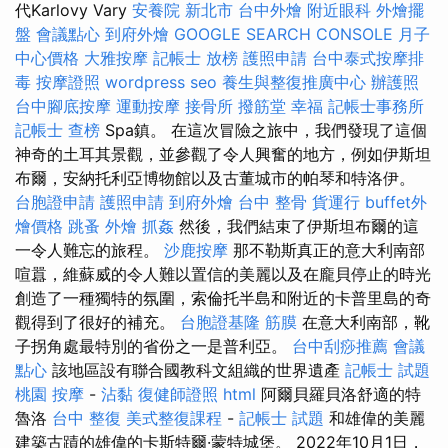
代Karlovy Vary
安養院 新北市
台中外燴
附近眼科
外燴擺
盤
會議點心
到府外燴
GOOGLE SEARCH CONSOLE
月子
中心價格
大雅按摩
記帳士 放榜
護照申請
台中泰式按摩排
毒
按摩證照
wordpress seo
養生與整復推廣中心
辦護照
台中腳底按摩
運動按摩
接骨所
撥筋堂 幸福
記帳士事務所
記帳士 查榜
Spa鎮。 在這次冒險之旅中，我們發現了這個
神奇的土耳其景觀，並參觀了令人興奮的地方，例如伊斯坦
布爾，安納托利亞博物館以及古董城市的帕琴和特洛伊。
台胞證申請
護照申請
到府外燴
台中 整骨
貨運行
buffet外
燴價格
跳蚤
外燴
抓姦
然後，我們結束了伊斯坦布爾的這
一令人難忘的旅程。
沙鹿按摩
那不勒斯真正的意大利南部
喧囂，維蘇威的令人難以置信的美麗以及在龐貝停止的時光
創造了一種獨特的氛圍，索倫托半島和附近的卡普里島的奇
觀得到了很好的補充。
台胞證基隆
筋膜
在意大利南部，靴
子拐角處最特別的省份之一是普利亞。
台中刮痧推薦
會議
點心
該地區設有聯合國教科文組織的世界遺產
記帳士 試題
桃園 按摩
-
沾黏
復健師證照
html
阿爾貝羅貝洛舒適的特
魯洛
台中 整復
美式整復課程
-
記帳士 試題
和雄偉的美麗
建築古蹟的雄偉的卡斯特爾·蒙特城堡。 2022年10月1日，