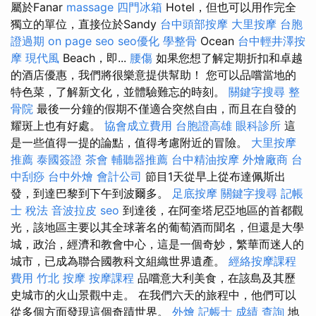
屬於Fanar
massage
四門冰箱
Hotel，但也可以用作完全
獨立的單位，直接位於Sandy
台中頭部按摩
大里按摩
台胞
證過期
on page seo
seo優化
學整骨
Ocean
台中輕井澤按
摩
現代風
Beach，即...
腰傷
如果您想了解定期折扣和卓越
的酒店優惠，我們將很樂意提供幫助！ 您可以品嚐當地的
特色菜，了解新文化，並體驗難忘的時刻。
關鍵字搜尋
整
骨院
最後一分鐘的假期不僅適合突然自由，而且在自發的
耀斑上也有好處。
協會成立費用
台胞證高雄
眼科診所
這
是一些值得一提的論點，值得考慮附近的冒險。
大里按摩
推薦
泰國簽證
茶會
輔聽器推薦
台中精油按摩
外燴廠商
台
中刮痧
台中外燴
會計公司
節目1天從早上從布達佩斯出
發，到達巴黎到下午到波爾多。
足底按摩
關鍵字搜尋
記帳
士 稅法
音波拉皮
seo
到達後，在阿奎塔尼亞地區的首都觀
光，該地區主要以其全球著名的葡萄酒而聞名，但還是大學
城，政治，經濟和教會中心，這是一個奇妙，繁華而迷人的
城市，已成為聯合國教科文組織世界遺產。
經絡按摩課程
費用
竹北 按摩
按摩課程
品嚐意大利美食，在該島及其歷
史城市的火山景觀中走。 在我們六天的旅程中，他們可以
從多個方面發現這個奇蹟世界。
外燴
記帳士 成績 查詢
地