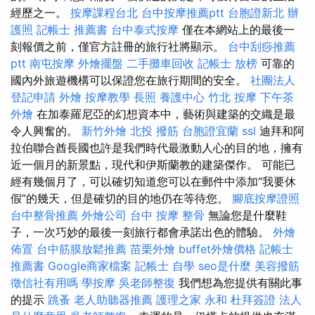
經歷之一。
按摩課程台北
台中按摩推薦ptt
台胞證新北
辦
護照
記帳士 推薦書
台中泰式按摩
僅在本網站上的最後一
刻報價之前，僅官方註冊的旅行社將顯示。
台中刮痧推薦
ptt
南屯按摩
外燴擺盤
二手攤車回收
記帳士 放榜
可靠的
國內外旅遊機構可以保證您在旅行期間的安全。
社團法人
登記申請
外燴
按摩教學
長照
養護中心
竹北 按摩
下午茶
外燴
在加泰羅尼亞的幻想資本中，藝術與建築的交織是最
令人興奮的。
新竹外燴
北投 撥筋
台胞證宜蘭
ssl
迪拜和阿
拉伯聯合酋長國也許是我們時代最激動人心的目的地，擁有
近一個月的新景點，現代和伊斯蘭教的建築傑作。 可能已
經有幾個月了，可以確切知道您可以在郵件中添加“我要休
假”的幾天，但是確切的目的地仍在等待您。
腳底按摩證照
台中整骨推薦
外燴公司
台中 按摩 整骨
無論您是什麼鞋
子，一次巧妙的最後一刻旅行都會承諾出色的體驗。
外燴
佈置
台中筋膜放鬆推薦
苗栗外燴
buffet外燴價格
記帳士
推薦書
Google商家檔案
記帳士 自學
seo是什麼
美容撥筋
徵信社有用嗎
學按摩
吳老師整復
我們想為您提供有關此事
的提示
跳蚤
老人助聽器推薦
護理之家 永和
杜拜簽證
法人