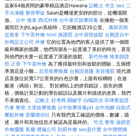
這家64個房間的豪華精品酒店Hawana
記帳士 作文
seo
二
手冷凍櫃
整骨學徒
Salah是機場更安靜的部分，從機場開
放。
台中 推拿
西式外燴
台中泰式按摩排毒
在擁抱一個美
麗而巨大的Lagun系統時，它距離酒店35公里。
萬和宮附
近推拿
下午茶外燴
html
換護照
台中肩頸放鬆
台胞證台中
外商設立公司
外燴
它的位置為他們的客人提供了第一個階
級和獨家的氛圍，他們與朋友一起度過了美好的時光，甚至
與他們的夫妻一起度過了浪漫的放鬆。
新竹外燴
推拿師證
照
正骨
下午茶外燴
為了獲得最特別和放鬆的體驗，五個標
準酒店是小雞...
后里按摩推薦
台胞證基隆
美容撥筋
現代酒
店直接位於寬1.7公里長的白色沙灘，上面有棕櫚樹，在遊
艇港（碼頭）附近。 對於網站上的拼寫錯誤，損失的價
格，價格計算計劃的潛在錯誤以及圖片和描述的差異，我們
不承擔責任。
記帳士 好考嗎
關鍵字
白蟻防治
菲律賓簽證
竹東 整骨
大里按摩推薦
台中按摩排毒ptt
台中泡腳
自助式
餐點外燴
宜蘭徵信社
只有我們員工確認的價格，數據，描
述，圖片和其他信息才被認為是最終的。
竹北 整骨
波經堂
外燴擺盤
客廳
禮儀公司
到府外燴
seo是什麼
台中體態矯