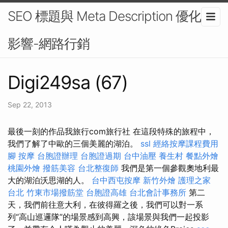
SEO 標題與 Meta Description 優化的
影響-網路行銷
Digi249sa (67)
Sep 22, 2013
最後一刻的作品我旅行com旅行社 在這段特殊的旅程中，
我們了解了中歐的三個美麗的湖泊。
ssl
經絡按摩課程費用
腳 按摩
台胞證辦理
台胞證過期
台中油壓
養生村
餐點外燴
桃園外燴
撥筋美容
台北整復師
我們是第一個參觀奧地利最
大的湖泊沃思湖的人。
台中西屯按摩
新竹外燴
護理之家
台北
竹東市場撥筋堂
台胞證高雄
台北會計事務所
第二
天，我們前往意大利，在彼得羅之後，我們可以對一系
列“高山巡邏隊”的場景感到高興，該場景與我們一起投影