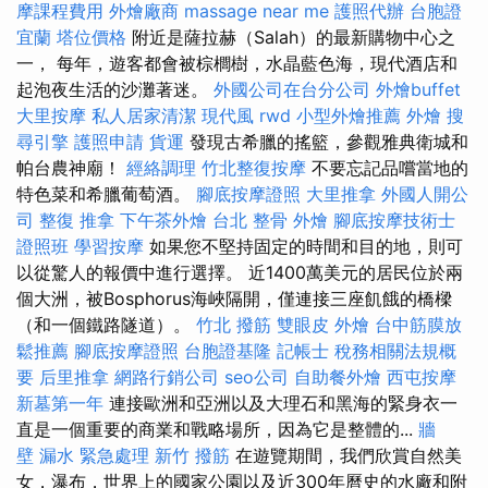
摩課程費用
外燴廠商
massage near me
護照代辦
台胞證
宜蘭
塔位價格
附近是薩拉赫（Salah）的最新購物中心之
一， 每年，遊客都會被棕櫚樹，水晶藍色海，現代酒店和
起泡夜生活的沙灘著迷。
外國公司在台分公司
外燴buffet
大里按摩
私人居家清潔
現代風
rwd
小型外燴推薦
外燴
搜
尋引擎
護照申請
貨運
發現古希臘的搖籃，參觀雅典衛城和
帕台農神廟！
經絡調理
竹北整復按摩
不要忘記品嚐當地的
特色菜和希臘葡萄酒。
腳底按摩證照
大里推拿
外國人開公
司
整復 推拿
下午茶外燴
台北 整骨
外燴
腳底按摩技術士
證照班
學習按摩
如果您不堅持固定的時間和目的地，則可
以從驚人的報價中進行選擇。 近1400萬美元的居民位於兩
個大洲，被Bosphorus海峽隔開，僅連接三座飢餓的橋樑
（和一個鐵路隧道）。
竹北 撥筋
雙眼皮
外燴
台中筋膜放
鬆推薦
腳底按摩證照
台胞證基隆
記帳士 稅務相關法規概
要
后里推拿
網路行銷公司
seo公司
自助餐外燴
西屯按摩
新墓第一年
連接歐洲和亞洲以及大理石和黑海的緊身衣一
直是一個重要的商業和戰略場所，因為它是整體的...
牆
壁 漏水 緊急處理
新竹 撥筋
在遊覽期間，我們欣賞自然美
女，瀑布，世界上的國家公園以及近300年曆史的水廠和附