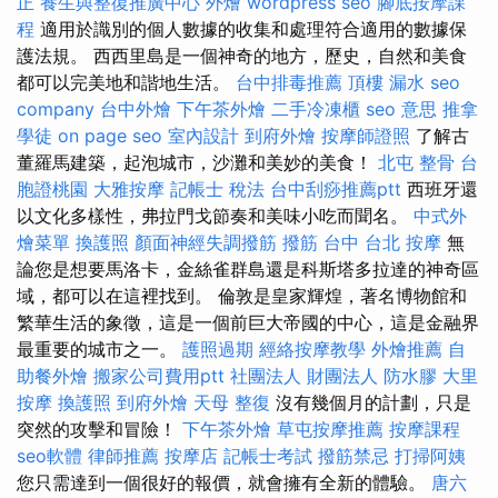
正
養生與整復推廣中心
外燴
wordpress seo
腳底按摩課
程
適用於識別的個人數據的收集和處理符合適用的數據保
護法規。 西西里島是一個神奇的地方，歷史，自然和美食
都可以完美地和諧地生活。
台中排毒推薦
頂樓 漏水
seo
company
台中外燴
下午茶外燴
二手冷凍櫃
seo 意思
推拿
學徒
on page seo
室內設計
到府外燴
按摩師證照
了解古
董羅馬建築，起泡城市，沙灘和美妙的美食！
北屯 整骨
台
胞證桃園
大雅按摩
記帳士 稅法
台中刮痧推薦ptt
西班牙還
以文化多樣性，弗拉門戈節奏和美味小吃而聞名。
中式外
燴菜單
換護照
顏面神經失調撥筋
撥筋 台中
台北 按摩
無
論您是想要馬洛卡，金絲雀群島還是科斯塔多拉達的神奇區
域，都可以在這裡找到。 倫敦是皇家輝煌，著名博物館和
繁華生活的象徵，這是一個前巨大帝國的中心，這是金融界
最重要的城市之一。
護照過期
經絡按摩教學
外燴推薦
自
助餐外燴
搬家公司費用ptt
社團法人 財團法人
防水膠
大里
按摩
換護照
到府外燴
天母 整復
沒有幾個月的計劃，只是
突然的攻擊和冒險！
下午茶外燴
草屯按摩推薦
按摩課程
seo軟體
律師推薦
按摩店
記帳士考試
撥筋禁忌
打掃阿姨
您只需達到一個很好的報價，就會擁有全新的體驗。
唐六