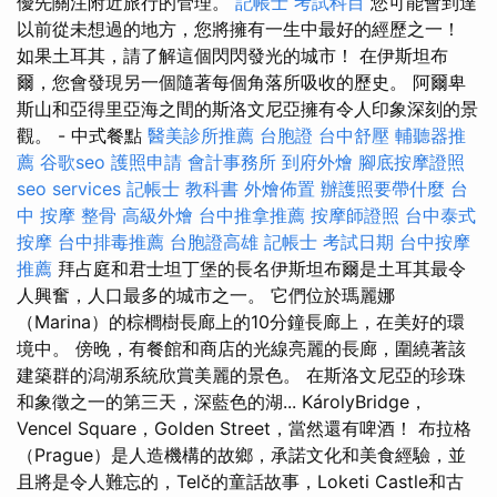
優先關注附近旅行的管理。
記帳士 考試科目
您可能會到達
以前從未想過的地方，您將擁有一生中最好的經歷之一！
如果土耳其，請了解這個閃閃發光的城市！ 在伊斯坦布
爾，您會發現另一個隨著每個角落所吸收的歷史。 阿爾卑
斯山和亞得里亞海之間的斯洛文尼亞擁有令人印象深刻的景
觀。 - 中式餐點
醫美診所推薦
台胞證
台中舒壓
輔聽器推
薦
谷歌seo
護照申請
會計事務所
到府外燴
腳底按摩證照
seo services
記帳士 教科書
外燴佈置
辦護照要帶什麼
台
中 按摩 整骨
高級外燴
台中推拿推薦
按摩師證照
台中泰式
按摩
台中排毒推薦
台胞證高雄
記帳士 考試日期
台中按摩
推薦
拜占庭和君士坦丁堡的長名伊斯坦布爾是土耳其最令
人興奮，人口最多的城市之一。 它們位於瑪麗娜
（Marina）的棕櫚樹長廊上的10分鐘長廊上，在美好的環
境中。 傍晚，有餐館和商店的光線亮麗的長廊，圍繞著該
建築群的潟湖系統欣賞美麗的景色。 在斯洛文尼亞的珍珠
和象徵之一的第三天，深藍色的湖... KárolyBridge，
Vencel Square，Golden Street，當然還有啤酒！ 布拉格
（Prague）是人造機構的故鄉，承諾文化和美食經驗，並
且將是令人難忘的，Telč的童話故事，Loketi Castle和古