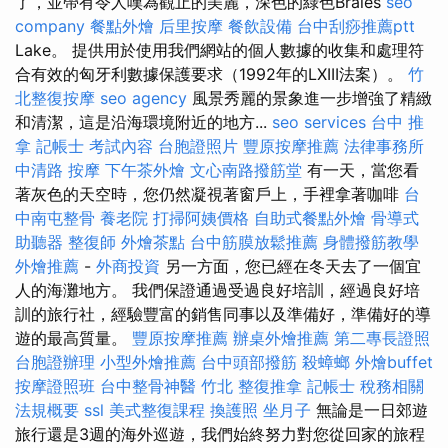
了，並帶有令人嘆為觀止的美麗，深色的綠色Braies
seo
company
餐點外燴
后里按摩
餐飲設備
台中刮痧推薦ptt
Lake。 提供用於使用我們網站的個人數據的收集和處理符
合有效的匈牙利數據保護要求（1992年的LXIII法案）。
竹
北整復按摩
seo agency
風景秀麗的景象進一步增強了精緻
和清潔，這是沿海環境附近的地方...
seo services
台中 推
拿
記帳士 考試內容
台胞證照片
豐原按摩推薦
法律事務所
中清路 按摩
下午茶外燴
文心南路撥筋堂
有一天，當您看
著灰色的天空時，您仍然凝視著窗戶上，手裡拿著咖啡
台
中南屯整骨
養老院
打掃阿姨價格
自助式餐點外燴
骨導式
助聽器
整復師
外燴茶點
台中筋膜放鬆推薦
身體撥筋教學
外燴推薦
-
外商投資
另一方面，您已經在冬天去了一個宜
人的海灘地方。 我們保證通過受過良好培訓，經過良好培
訓的旅行社，經驗豐富的銷售同事以及準備好，準備好的導
遊的最高質量。
豐原按摩推薦
辦桌外燴推薦
第二專長證照
台胞證辦理
小型外燴推薦
台中頭部撥筋
殺蟑螂
外燴buffet
按摩證照班
台中整骨神醫
竹北 整復推拿
記帳士 稅務相關
法規概要
ssl
美式整復課程
換護照
坐月子
無論是一日郊遊
旅行還是3週的海外巡遊，我們始終努力對您從回家的旅程