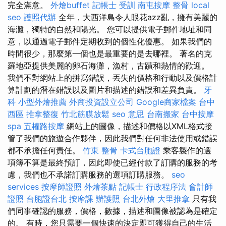
完全滿意。
外燴buffet
記帳士 受訓
南屯按摩
整骨
local
seo
護照代辦
全年，大西洋島令人眼花azz亂，擁有美麗的
海灘，獨特的自然和陽光。 您可以提供電子郵件地址和同
意，以通過電子郵件定期收到的個性化優惠。 如果我們的
時間很少，那麼第一個也是最重要的是去哪裡。 著名的克
羅地亞提供美麗的卵石海灘，漁村，古蹟和熱情的歡迎。
我們不對網站上的拼寫錯誤，丟失的價格和行動以及價格計
算計劃的潛在錯誤以及圖片和描述的錯誤和差異負責。
牙
科
小型外燴推薦
外商投資設立公司
Google商家檔案
台中
西區 推拿整復
竹北筋膜放鬆
seo 意思
台南搬家
台中按摩
spa
五權路按摩
網站上的圖像，描述和價格以XML格式接
管了我們的旅遊合作夥伴，因此我們對任何非法使用或錯誤
都不承擔任何責任。
竹東 整骨
卡式台胞證
乘客製作的選
項簿不算是最終預訂，因此即使已經付款了訂購的服務的考
慮，我們也不承諾訂購服務的選項訂購服務。
seo
services
按摩師證照
外燴茶點
記帳士 行政程序法
會計師
證照
台胞證台北
按摩課
辦護照
台北外燴
大里推拿
只有我
們同事確認的服務，價格，數據，描述和圖像被認為是確定
的。 有時，您只需要一個快速的決定即可獲得自己的生活