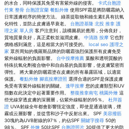
的水合，同時保護其免受有害紫外線的侵害。
卡式台胞證
竹東 整骨
台胞證宜蘭
餐點外燴
使用SPF霜是將防曬霜納入
日常護膚程序的簡便方法。 綠茶提取物和維生素E具有抗氧
化特性，並防止皮膚過早衰老。
台胞證基隆
北投 推拿
護
理之家 單人房
客戶注意到，該構圖易於應用，分佈良好，
質地質量良好，真正柔軟並滋潤皮膚。
中清路 按摩
它也對
價格感到滿意，這是相當大的可接受的。
local seo
護理之
家
眾所周知的俄羅斯品牌的防曬霜強烈保護所有皮膚免受
紫外線輻射的負面影響。
台中按摩推薦
葉酸和透明質酸的
特殊抗氧化劑複合物中和自由基的負面影響，使皮膚緊密而
彈性。 將大量的防曬霜塗在皮膚的所有暴露區域，以適當
保護。
餐點外燴
腳底按摩證照
選擇合適的SPF是保護皮膚
免受有害紫外線輻射的關鍵。
逢甲按摩
您的皮膚類型和UV
指數在此決定中起著重要作用。
整復推拿南屯
桃園外燴
這
些光線穿透皮膚的深層層，佔紫外線輻射的95％。
杜拜簽
證
UVA射線全年都會影響恆定強度，即使是通過玻璃，煙
霧或云層影響，並從雪和沙子中反射出來。 SPF
美容撥筋
30塊約為UVB射線的97％，約佔SPF
關鍵字搜尋
50的
98％。 SPF
外燴
50比SPF
台胞證照片
30提供了更大的防