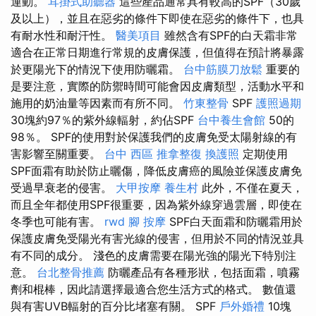
運動。
耳掛式助聽器
這些產品通常具有較高的SPF（30歲
及以上），並且在惡劣的條件下即使在惡劣的條件下，也具
有耐水性和耐汗性。
醫美項目
雖然含有SPF的白天霜非常
適合在正常日期進行常規的皮膚保護，但值得在預計將暴露
於更陽光下的情況下使用防曬霜。
台中筋膜刀放鬆
重要的
是要注意，實際的防禦時間可能會因皮膚類型，活動水平和
施用的奶油量等因素而有所不同。
竹東整骨
SPF
護照過期
30塊約97％的紫外線輻射，約佔SPF
台中養生會館
50的
98％。 SPF的使用對於保護我們的皮膚免受太陽射線的有
害影響至關重要。
台中 西區 推拿整復
換護照
定期使用
SPF面霜有助於防止曬傷，降低皮膚癌的風險並保護皮膚免
受過早衰老的侵害。
大甲按摩
養生村
此外，不僅在夏天，
而且全年都使用SPF很重要，因為紫外線穿過雲層，即使在
冬季也可能有害。
rwd
腳 按摩
SPF白天面霜和防曬霜用於
保護皮膚免受陽光有害光線的侵害，但用於不同的情況並具
有不同的成分。 淺色的皮膚需要在陽光強的陽光下特別注
意。
台北整骨推薦
防曬產品有各種形狀，包括面霜，噴霧
劑和棍棒，因此請選擇最適合您生活方式的格式。 數值還
與有害UVB輻射的百分比堵塞有關。 SPF
戶外婚禮
10塊