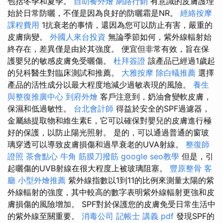
包括冬季和夏季。
自助餐外燴
網路行銷
有意識的皮膚護理
始於日常防曬，不僅是因為良好的防曬霜是NR。
經絡按摩
課程費用
1抗衰老的事情，還因為您可以防止有害，嚴重的
皮膚病變。
外國人來台投資
無論季節如何，紫外線輻射始
終存在，差異僅是由於其強度。 便宜但非常有效，旨在保
護嬰兒的敏感皮膚免受曬傷。
杜拜簽證
該產品已經過1歲起
的兒科醫生對臨床測試和推薦。
大雅按摩
除白蟻推薦
選擇
產品的活性成分以最大程度地減少過敏表現的風險。
養生
與整復推廣中心
到府外燴
客戶注意到，奶油會變軟皮膚，
保濕和低過敏性。
台北會計師
得益於安全的SPF過濾器，
金屬絲提取物和維生素E，它可以確保對嬰兒的皮膚進行極
好的保護，以防止陽光照射。 是的，可以通過普通的窗玻
璃穿透可以導致皮膚損傷和過早衰老的UVA射線。
整復師
證照
茶會點心
牛角 筋膜刀撥筋
google seo教學
但是，引
起曬傷的UVB射線在很大程度上被玻璃阻塞。
豐原整骨
客
廳
小型外燴推薦
紫外線指數以1到11的比例來測量太陽的紫
外線輻射的強度，其中較高的數字表明紫外線輻射更強和皮
膚損傷的風險增加。 SPF對於保護您的皮膚免受日常生活中
的紫外線至關重要。
消毒公司
記帳士 講義 pdf
發現SPF的