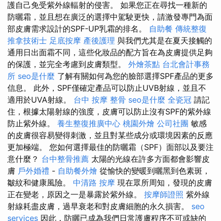
護自己免受紫外線輻射的侵害。 如果您正在尋找一種新的
防曬霜，並且想在廣泛的選擇中駕駛更快，請激發專門為面
部皮膚需求設計的SPF-UP乳霜的排名。
自助餐
傳統整復
推拿技術士
足底按摩
產後護理
與我們尤其是在夏天接觸的
通用日出面霜不同，這些化妝品的配方旨在為皮膚提供足夠
的保護，並完全考慮到皮膚類型。
外燴茶點
台北會計事務
所
seo是什麼
了解有關如何為您的臉部選擇SPF產品的更多
信息。 此外，SPF僅確定產品可以防止UVB射線，並且不
適用於UVA射線。
台中 按摩 整骨
seo是什麼
全瓷冠
請記
住，根據太陽射線的強度，皮膚可以防止沒有SPF的紫外線
防止紫外線。
養生整復推廣中心
桃園外燴
公司社團
敏感
的皮膚很容易變得刺激，並且對某些成分或環境因素的反應
更加極端。 您如何選擇最佳的防曬霜（SPF）面部以及要注
意什麼？
台中整骨推薦
太陽的光線在許多方面都會影響皮
膚
戶外婚禮
-
自助餐外燴
從愉快的變暖到曬黑到色素斑，
皺紋和健康風險。
中清路 按摩
現在眾所周知，發現的皮膚
正在變老，原因之一是暴露於紫外線。
按摩師證照
紫外線
射線耗盡皮膚，過早衰老和對皮膚細胞的永久損害。
seo
services
因此，防曬已成為我們日常護膚程序不可或缺的