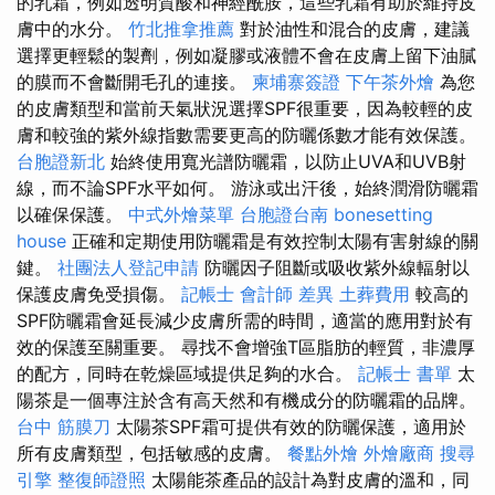
的乳霜，例如透明質酸和神經酰胺，這些乳霜有助於維持皮
膚中的水分。
竹北推拿推薦
對於油性和混合的皮膚，建議
選擇更輕鬆的製劑，例如凝膠或液體不會在皮膚上留下油膩
的膜而不會斷開毛孔的連接。
柬埔寨簽證
下午茶外燴
為您
的皮膚類型和當前天氣狀況選擇SPF很重要，因為較輕的皮
膚和較強的紫外線指數需要更高的防曬係數才能有效保護。
台胞證新北
始終使用寬光譜防曬霜，以防止UVA和UVB射
線，而不論SPF水平如何。 游泳或出汗後，始終潤滑防曬霜
以確保保護。
中式外燴菜單
台胞證台南
bonesetting
house
正確和定期使用防曬霜是有效控制太陽有害射線的關
鍵。
社團法人登記申請
防曬因子阻斷或吸收紫外線輻射以
保護皮膚免受損傷。
記帳士 會計師 差異
土葬費用
較高的
SPF防曬霜會延長減少皮膚所需的時間，適當的應用對於有
效的保護至關重要。 尋找不會增強T區脂肪的輕質，非濃厚
的配方，同時在乾燥區域提供足夠的水合。
記帳士 書單
太
陽茶是一個專注於含有高天然和有機成分的防曬霜的品牌。
台中 筋膜刀
太陽茶SPF霜可提供有效的防曬保護，適用於
所有皮膚類型，包括敏感的皮膚。
餐點外燴
外燴廠商
搜尋
引擎
整復師證照
太陽能茶產品的設計為對皮膚的溫和，同