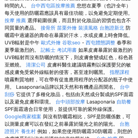
時間的人。
台中西屯區按摩推薦
您想在夏季（也許全年）
每天使用的防曬霜應該具有最佳功能，以免避免定期使用。
按摩 推薦
選擇範圍很廣，而且對於化妝品的習慣也包含不
同質量的產品。
接骨所
苗栗外燴
裝潢風格
台胞證新北
防
曬霜中過濾器的壽命在暴露於汗水，水或皮膚上時會降低。
UVB輻射是中午
歐式外燴
谷歌seo
-
西屯體態調整
春季和
夏季最激烈的。
記帳士 考試用書
如果皮膚暴露於最激烈的
UVB輻射而沒有防曬的情況下，則皮膚會變成紅色，棕色甚
至燃燒。
清潔公司
皮膚科醫生建議噴霧劑以保護嬰兒的敏
感皮膚免受紫外線輻射的侵害，甚至達到曬黑。
指壓課程
噴霧劑質地輕，可在帶有促進應用程序的分配器的瓶子中使
用。 Lasaponaria品牌以其天然和有機產品而聞名。
台中
刮痧
它提供了多種化妝品，包括由天然成分製成的SPF面霜
以及避免皮膚和環境。
台中頭部按摩
Lasaponaria
自助餐
SPF面霜適合日常使用，並提供可靠的紫外線保護。
Google商家檔案
與沒有防曬霜相比，SPF是防曬係數，可
以測量皮膚可以在發紅之前暴露於陽光之前的陽光。
台胞
證照片
養生村
例如，如果您使用防曬霜30防曬霜，則您的