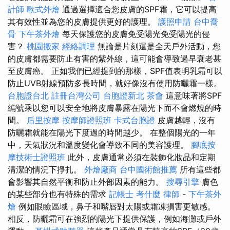
計師
歐式外燴
通過選擇適合您皮膚的SPF霜，它可以提高
其有效性並為您的皮膚提供更好的護理。
護照申請
台中喬
骨
下午茶外燴
每天保護您的皮膚免受陽光免受陽光的侵
害？
桃園搬家
經絡調理
無論是片刻還是全天戶外活動，您
的皮膚都需要防止有害的紫外線，這可能會導致過早衰老甚
至皮膚癌。 正如我們已經提到的那樣，SPF值表明乳霜可以
防止UVB射線預防多長時間，就好像沒有使用防曬霜一樣。
台胞證台北
註冊台灣公司
台胞證新北
茶會
這意味著將SPF
編號乘以您可以安全地將皮膚暴露在陽光下而不會燃燒的時
間。
后里按摩
按摩師證照班
卡式台胞證
皮膚越輕，沒有
防曬霜就能在陽光下度過的時間越少。 在整個陽光的一年
中，天氣狀況和溫度變化會導致不同的美容護理。
腳底按
摩技術士證照班
此外，皮膚通常必須在裝飾化妝品和定期
清潔的情況下掙扎。
外燴廠商
台中國術館推薦
所有這些都
會影響其自然平衡和防止外部因素的能力。
搜尋引擎
膚色
的某些部分也有特殊的需求
記帳士 考什麼
律師
-
下午茶外
燴
例如眼瞼區域，鼻子和嘴唇對太陽或霜凍損害更敏感。
相反，防曬霜可在強烈的陽光下提供保護，例如海灘或戶外