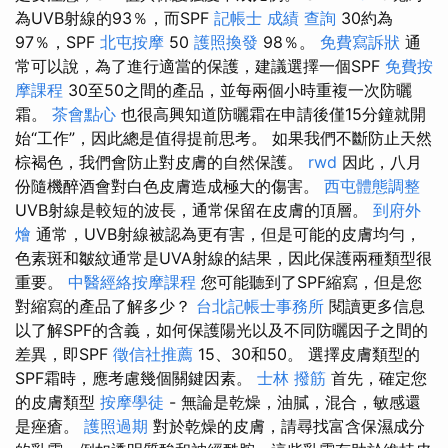
為UVB射線的93％，而SPF
記帳士 成績 查詢
30約為
97％，SPF
北屯按摩
50
護照換發
98％。
免費寫訴狀
通
常可以說，為了進行適當的保護，建議選擇一個SPF
免費按
摩課程
30至50之間的產品，並每兩個小時重複一次防曬
霜。
茶會點心
也很高興知道防曬霜在申請後僅15分鐘就開
始“工作”，因此總是值得提前思考。 如果我們不斷防止天然
棕褐色，我們會防止對皮膚的自然保護。
rwd
因此，八月
份隨機醉酒會對白色皮膚造成極大的傷害。
西屯體態調整
UVB射線是較短的波長，通常保留在皮膚的頂層。
到府外
燴
通常，UVB射線被認為更有害，但是可能的皮膚均勻，
色素斑和皺紋通常是UVA射線的結果，因此保護兩種類型很
重要。
中醫經絡按摩課程
您可能聽到了SPF縮寫，但是您
對縮寫的產品了解多少？
台北記帳士事務所
閱讀更多信息
以了解SPF的含義，如何保護陽光以及不同防曬因子之間的
差異，即SPF
徵信社推薦
15、30和50。 選擇皮膚類型的
SPF霜時，應考慮幾個關鍵因素。
士林 撥筋
首先，確定您
的皮膚類型
按摩學徒
- 無論是乾燥，油膩，混合，敏感還
是痤瘡。
護照過期
對於乾燥的皮膚，請尋找富含保濕成分