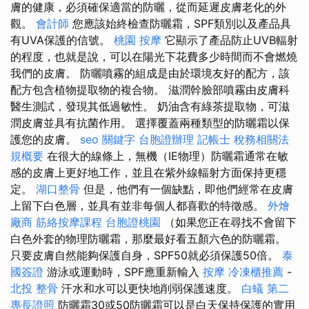
膚的健康，必須確保適當的防曬，從而延遲皮膚老化的外
觀。
會計師
您應該始終檢查防曬霜，SPF類別以及產品具
有UVA保護的信號。
桃園 按摩
它顯示了產品防止UVB輻射
的程度，也就是說，可以在陽光下花費多少時間而不會燃燒
我們的皮膚。 防曬噴霧的組成是由於環境友好的配方，該
配方包含植物提取物的複合物。 滋潤幹臉部噴霧由皮膚科
醫生測試，發現其低過敏性。 奶油含有綠茶提取物，可滋
潤皮膚並具有抗菌作用。 選擇覆蓋兩種類型的防曬霜以保
護您的皮膚。
seo 關鍵字
台胞證辦理
記帳士 稅務相關法
規概要
在很大的線條上，無機（IE物理）防曬霜通常在敏
感的皮膚上更好地工作，並且在紫外線輻射方面保持更穩
定。
湖口整骨
但是，他們有一個缺點，即他們經常在皮膚
上留下白色層，並具有並非每個人都喜歡的特徵感。
外燴
廠商
筋絡按摩課程
台胞證桃園
（如果您正在尋找不會留下
白色外套的物理防曬霜，那麼最好看五顏六色的防曬霜。
只要皮膚自然能夠保護自身，SPF50就必須保護50倍。
泰
國簽證
游泳或運動時，SPF應重新輸入
按摩
冷凍櫃推薦
-
北投 整骨
汗水和水可以更快地削弱保護速度。
白蟻
第二
專長證照
防曬霜30或50防曬霜可以是白天保持保護的實用