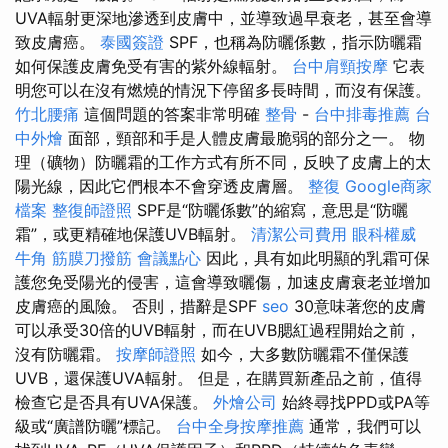
UVA輻射更深地滲透到皮膚中，並導致過早衰老，甚至會導
致皮膚癌。
泰國簽證
SPF，也稱為防曬係數，指示防曬霜
如何保護皮膚免受有害的紫外線輻射。
台中肩頸按摩
它表
明您可以在沒有燃燒的情況下停留多長時間，而沒有保護。
竹北腰痛
這個問題的答案非常明確
整骨
-
台中排毒推薦
台
中外燴
面部，頸部和手是人體皮膚最脆弱的部分之一。 物
理（礦物）防曬霜的工作方式有所不同，反映了皮膚上的太
陽光線，因此它們根本不會穿透皮膚層。
整復
Google商家
檔案
整復師證照
SPF是“防曬係數”的縮寫，意思是“防曬
霜”，或更精確地保護UVB輻射。
清潔公司費用
眼科權威
牛角 筋膜刀撥筋
會議點心
因此，具有如此明顯的乳霜可保
護您免受陽光的侵害，這會導致曬傷，加速皮膚衰老並增加
皮膚癌的風險。 否則，措辭是SPF
seo
30意味著您的皮膚
可以承受30倍的UVB輻射，而在UVB腮紅過程開始之前，
沒有防曬霜。
按摩師證照
如今，大多數防曬霜不僅保護
UVB，還保護UVA輻射。 但是，在購買新產品之前，值得
檢查它是否具有UVA保護。
外燴公司
始終尋找PPD或PA等
級或“廣譜防曬”標記。
台中全身按摩推薦
通常，我們可以