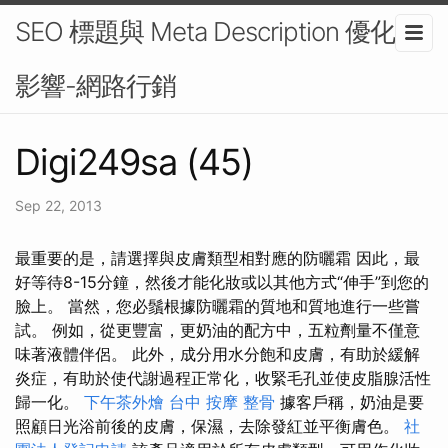
SEO 標題與 Meta Description 優化的
影響-網路行銷
Digi249sa (45)
Sep 22, 2013
最重要的是，請選擇與皮膚類型相對應的防曬霜 因此，最
好等待8-15分鐘，然後才能化妝或以其他方式“伸手”到您的
臉上。 當然，您必鬚根據防曬霜的質地和質地進行一些嘗
試。 例如，從更豐富，更奶油的配方中，五粒劑量不僅意
味著液體伴侶。 此外，成分用水分飽和皮膚，有助於緩解
炎症，有助於使代謝過程正常化，收緊毛孔並使皮脂腺活性
歸一化。
下午茶外燴
台中 按摩 整骨
據客戶稱，奶油是要
照顧日光浴前後的皮膚，保濕，去除發紅並平衡膚色。
社