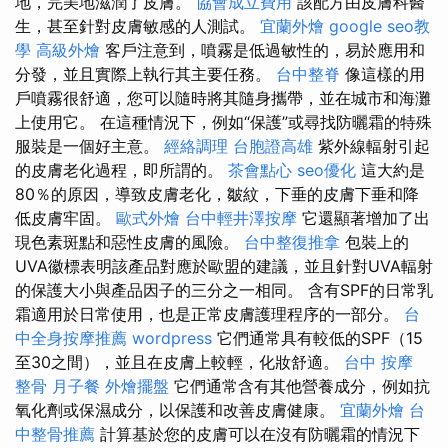
地，完美地滋潤了皮膚。
協會成立費用
該配方由皮膚科醫
生，甚至針對皮膚敏感的人測試。
宜蘭外燴
google seo教
學
高級外燴
客戶注意到，噴霧是低過敏性的，易於應用和
分發，並且實際上執行其主要任務。
台中整脊
像這樣的用
戶噴霧很舒適，您可以隨時將其隨身攜帶，並在城市和海灘
上使用它。 在這種情況下，例如“保護”或尋找防曬霜的特殊
服裝是一個好主意。
經絡調理
台胞證高雄
紫外線輻射引起
的皮膚老化過程，即所謂的。
茶會點心
seo優化
這大約是
80％的原因，導致皮膚老化，皺紋，下垂的皮膚下垂和降
低皮膚牢固。
歐式外燴
台中輕井澤按摩
它還顯著增加了出
現色素斑點和惡性皮膚的風險。
台中整復推拿
包裝上的
UVA徽標表明該產品對應於歐盟的建議，並且針對UVA輻射
的保護大小與產品因子的三分之一相同。 含有SPF的日常乳
霜適用於日常使用，也是正常皮膚護理程序的一部分。
台
中全身按摩推薦
wordpress
它們通常具有較低的SPF（15
至30之間），並且在皮膚上較輕，化妝舒適。
台中 按摩
整骨
月子餐
外燴擺盤
它們通常含有其他營養成分，例如抗
氧化劑或保濕成分，以保護和改善皮膚健康。
宜蘭外燴
台
中整骨推薦
計算基於您的皮膚可以在沒有防曬霜的情況下