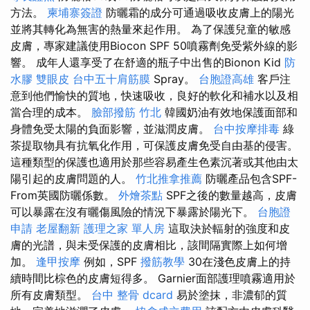
方法。
柬埔寨簽證
防曬霜的成分可通過吸收皮膚上的陽光
並將其轉化為無害的熱量來起作用。 為了保護兒童的敏感
皮膚，專家建議使用Biocon SPF 50噴霧劑免受紫外線的影
響。 成年人還享受了在舒適的瓶子中出售的Bionon Kid
防
水膠
雙眼皮
台中五十肩筋膜
Spray。
台胞證高雄
客戶注
意到他們愉快的質地，快速吸收，良好的軟化和補水以及相
當合理的成本。
臉部撥筋 竹北
韓國奶油有效地保護面部和
身體免受太陽的負面影響，並滋潤皮膚。
台中按摩排毒
綠
茶提取物具有抗氧化作用，可保護皮膚免受自由基的侵害。
這種類型的保護也適用於那些容易產生色素沉著或其他由太
陽引起的皮膚問題的人。
竹北推拿推薦
防曬產品包含SPF-
From英國防曬係數。
外燴茶點
SPF之後的數量越高，皮膚
可以暴露在沒有曬傷風險的情況下暴露於陽光下。
台胞證
申請
老屋翻新
護理之家 單人房
這取決於輻射的強度和皮
膚的光譜，與未受保護的皮膚相比，該間隔實際上如何增
加。
逢甲按摩
例如，SPF
撥筋教學
30在淺色皮膚上的持
續時間比棕色的皮膚短得多。 Garnier面部護理噴霧適用於
所有皮膚類型。
台中 整骨 dcard
易於塗抹，非濃郁的質