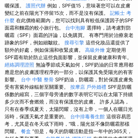
曬保護。
護照代辦
例如，SPF值15，意味著您可以在皮膚
變紅之前在陽光下停留15次，而不是沒有保護。
記帳士 考
什麼
在此價格範圍內，您可以找到具有較低保護因子的SPF
面霜和麵霜的較小旅行包。
台中泡腳
選擇時，請考慮對防
曬霜（SPF）面霜的評論，以免購買。 有專門用於治療衰老
跡象的SPF，例如細皺紋。
搜尋引擎
這些化妝品還提供了
額外的好處，例如保濕和收緊皮膚。
高級外燴
定期使用
SPF霜有助於防止這些負面影響，並保留皮膚健康和青年。
經絡調理證照
無論季節或天氣如何，SPF奶油的日常應用都
應是您的皮膚護理程序的一部分，以保護其免受陽光的有害
影響。
台中 中醫 整骨
SPF奶油，防曬霜，對於保護皮膚免
受有害紫外線輻射至關重要。
按摩店
戶外婚禮
SPF是防曬
係數的縮寫，三個字母旁邊的數字表明它可以在太陽下持續
多少次而不會燃燒，而沒有保護您的皮膚。 許多人認為，
只有在春季或夏天，太陽閃耀，沒有上帝，一個人在曬日光
浴時，保護天氣才是重要的。
台中排毒養生館
這很容易思
考，尤其是在冬天或下雨時，“哦，陽光並不像防曬霜那樣
閃耀。
餐盒
”但是，每天的防曬活動是指一年中的365天，