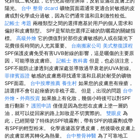
化鋅或二氧化鈦，它們充當物理屏障，反射並灑在皮膚上的
陽光。
台中 整骨 dcard
礦物質面霜通常更適合於敏感的皮
膚或對化學成分過敏，因為它們通常溫和且刺激性較低。
記帳士 考題
兩種類型之間的選擇應基於用戶的個人需求和
偏好和皮膚類型。 SPF是幫助您選擇正確的防曬霜的關鍵指
標。
高級外燴
它的價值對於那些皮膚敏感的人或在陽光下
花費很長時間的人尤其重要。
台南搬家公司
美式整復課程
SPF保護皮膚免受有害UVB射線的影響，這是曬傷的主要原
因，可能導致皮膚癌。
記帳士 教科書
但是，也必須注意，
SPF不能防止滲透到皮膚深處並導致過早衰老的UVA射線。
菲律賓簽證
敏感的皮膚應尋找通常溫和且易於耐受的礦物
SPF面霜。
台中按摩推薦
養生村
如果您的皮膚患有痤瘡，
請選擇不會引起痤瘡的非梳子霜。 但是，出現的問題
台中
外燴
-
外商投資
如果臉上有化妝，幾個小時後可以對SPF
進行翻新？
護照申請
僅僅是因為您想在皮膚上塗一層奶
油，就可以從回家的路上卸妝是不切實際的。
雙眼皮
為
此，已經開發了特殊的SPF噴霧劑，帶有SPF的噴霧劑或帶
有SPF的輕型粉末。 化學過濾器穿透皮膚，然後吸收皮膚上
的皮膚並將其轉化為熱量。
台中整骨神醫
為了可靠地工