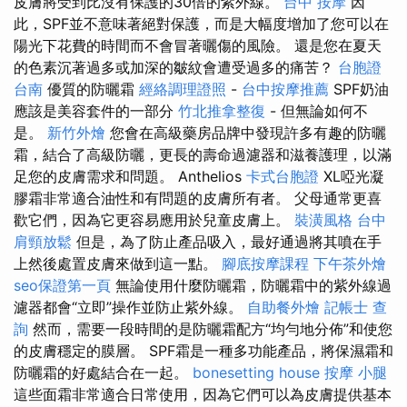
皮膚將受到比沒有保護的30倍的紫外線。
台中 按摩
因
此，SPF並不意味著絕對保護，而是大幅度增加了您可以在
陽光下花費的時間而不會冒著曬傷的風險。 還是您在夏天
的色素沉著過多或加深的皺紋會遭受過多的痛苦？
台胞證
台南
優質的防曬霜
經絡調理證照
-
台中按摩推薦
SPF奶油
應該是美容套件的一部分
竹北推拿整復
- 但無論如何不
是。
新竹外燴
您會在高級藥房品牌中發現許多有趣的防曬
霜，結合了高級防曬，更長的壽命過濾器和滋養護理，以滿
足您的皮膚需求和問題。 Anthelios
卡式台胞證
XL啞光凝
膠霜非常適合油性和有問題的皮膚所有者。 父母通常更喜
歡它們，因為它更容易應用於兒童皮膚上。
裝潢風格
台中
肩頸放鬆
但是，為了防止產品吸入，最好通過將其噴在手
上然後處置皮膚來做到這一點。
腳底按摩課程
下午茶外燴
seo保證第一頁
無論使用什麼防曬霜，防曬霜中的紫外線過
濾器都會“立即”操作並防止紫外線。
自助餐外燴
記帳士 查
詢
然而，需要一段時間的是防曬霜配方“均勻地分佈”和使您
的皮膚穩定的膜層。 SPF霜是一種多功能產品，將保濕霜和
防曬霜的好處結合在一起。
bonesetting house
按摩 小腿
這些面霜非常適合日常使用，因為它們可以為皮膚提供基本