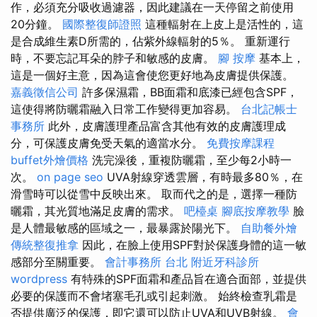
作，必須充分吸收過濾器，因此建議在一天停留之前使用
20分鐘。
國際整復師證照
這種輻射在上皮上是活性的，這
是合成維生素D所需的，佔紫外線輻射的5％。 重新運行
時，不要忘記耳朵的脖子和敏感的皮膚。
腳 按摩
基本上，
這是一個好主意，因為這會使您更好地為皮膚提供保護。
嘉義徵信公司
許多保濕霜，BB面霜和底漆已經包含SPF，
這使得將防曬霜融入日常工作變得更加容易。
台北記帳士
事務所
此外，皮膚護理產品富含其他有效的皮膚護理成
分，可保護皮膚免受天氣的適當水分。
免費按摩課程
buffet外燴價格
洗完澡後，重複防曬霜，至少每2小時一
次。
on page seo
UVA射線穿透雲層，有時最多80％，在
滑雪時可以從雪中反映出來。 取而代之的是，選擇一種防
曬霜，其光質地滿足皮膚的需求。
吧檯桌
腳底按摩教學
臉
是人體最敏感的區域之一，最暴露於陽光下。
自助餐外燴
傳統整復推拿
因此，在臉上使用SPF對於保護身體的這一敏
感部分至關重要。
會計事務所 台北
附近牙科診所
wordpress
有特殊的SPF面霜和產品旨在適合面部，並提供
必要的保護而不會堵塞毛孔或引起刺激。 始終檢查乳霜是
否提供廣泛的保護，即它還可以防止UVA和UVB射線。
會