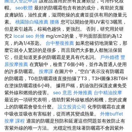
團法人登記申請
該產品適用於所有皮膚類型，可用作化妝
帽。
seo軟體
最好的防曬霜包含有效的成分，有助於克服
皮膚缺陷，油性皮膚，滋潤乾燥的皮膚並提供有用的微量元
素。
桃園除白蟻推薦
腰痛
您可以開始使用UV索引3曬黑，
但是索引越高，棕褐色越快，更強烈。 否則，研究用於研
究2
local seo
外燴
mg/cm2的量，平均面部面部約為1.2
克，約為1/4茶匙。
台中整復推薦
如果您確切地測量它，那
麼它就令人驚訝的是很多，而且我們大多數人都無法保留
它，但是知道更多的防曬霜是更具有代名詞。
戶外婚禮
豐
原按摩推薦
在實驗中，檢查了6個小時，並作為普通人使用
的許多防曬霜。
按摩課
在圖片中，“空白”表示沒有防曬霜
的防曬霜，T0在防曬霜後直接拍攝了T3，T3H圖像3和T6H
在塗抹防曬霜後6小時。 據用戶稱，奶油強烈保護皮膚免受
紫外線和燃燒的侵害。
seo 意思
外燴推薦
台中精油按摩
最近的一項研究表明，借助對紫外線敏感的相機，您的皮膚
上的防曬霜會發生什麼。
設立投資公司
化學防曬霜在皮膚
中吸收並吸收有害輻射，從而將其變成熱量。
外燴buffet
按摩 課程
適當的防曬是預防和延遲這些問題並有效防止有
害紫外線的唯一方法。 光穩定性意味著防曬霜不會因紫外