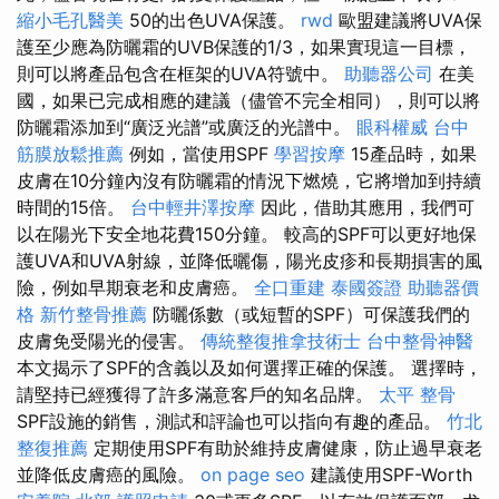
縮小毛孔醫美
50的出色UVA保護。
rwd
歐盟建議將UVA保
護至少應為防曬霜的UVB保護的1/3，如果實現這一目標，
則可以將產品包含在框架的UVA符號中。
助聽器公司
在美
國，如果已完成相應的建議（儘管不完全相同），則可以將
防曬霜添加到“廣泛光譜”或廣泛的光譜中。
眼科權威
台中
筋膜放鬆推薦
例如，當使用SPF
學習按摩
15產品時，如果
皮膚在10分鐘內沒有防曬霜的情況下燃燒，它將增加到持續
時間的15倍。
台中輕井澤按摩
因此，借助其應用，我們可
以在陽光下安全地花費150分鐘。 較高的SPF可以更好地保
護UVA和UVA射線，並降低曬傷，陽光皮疹和長期損害的風
險，例如早期衰老和皮膚癌。
全口重建
泰國簽證
助聽器價
格
新竹整骨推薦
防曬係數（或短暫的SPF）可保護我們的
皮膚免受陽光的侵害。
傳統整復推拿技術士
台中整骨神醫
本文揭示了SPF的含義以及如何選擇正確的保護。 選擇時，
請堅持已經獲得了許多滿意客戶的知名品牌。
太平 整骨
SPF設施的銷售，測試和評論也可以指向有趣的產品。
竹北
整復推薦
定期使用SPF有助於維持皮膚健康，防止過早衰老
並降低皮膚癌的風險。
on page seo
建議使用SPF-Worth