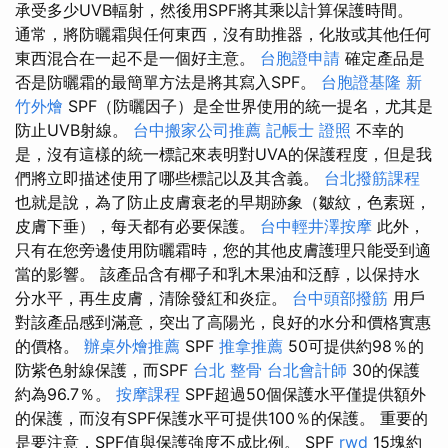
承受多少UVB輻射，然後用SPF將其乘以計算保護時間。
通常，將防曬霜與任何東西，沒有助推器，化妝或其他任何
東西混合在一起不是一個好主意。
台胞證申請
確定產品是
否是防曬霜的最簡單方法是將其寫入SPF。
台胞證基隆
新
竹外燴
SPF（防曬因子）是全世界使用的統一提名，尤其是
防止UVB射線。
台中搬家公司推薦
記帳士 證照
不幸的
是，沒有這樣的統一標記來表明對UVA的保護程度，但是我
們將立即描述使用了哪些標記以及其含義。
台北撥筋課程
也就是說，為了防止皮膚衰老的早期跡象（皺紋，色素斑，
皮膚下垂），每天都有必要保護。
台中輕井澤按摩
此外，
只有在您旁邊使用防曬霜時，您的其他皮膚護理只能受到適
當的影響。 該產品含有椰子和乳木果油和泛醇，以保持水
分水平，再生皮膚，清除發紅和炎症。
台中頭部撥筋
用戶
對該產品感到滿意，突出了高陽光，良好的水分和價格實惠
的價格。
辦桌外燴推薦
SPF
推拿推薦
50可提供約98％的
防紫色射線保護，而SPF
台北 整骨
台北會計師
30的保護
約為96.7％。
按摩課程
SPF超過50個保護水平僅提供額外
的保護，而沒有SPF保護水平可提供100％的保護。 重要的
是要注意，SPF值與保護強度不成比例。 SPF
rwd
15塊約