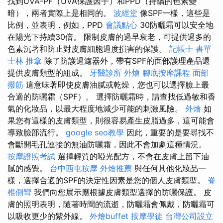
找到UVA-PF（UVA保護因子）和PPD（持續的色素變
暗），兩者實際上是相同的。
波經堂
像SPF一樣，這些是
比例，並表明，例如，PPD
會議點心
30防曬霜可以安全地
在陽光下持續30倍。 限制皮膚的過早衰老，可提供過多的
色素沉著和防止對皮膚細胞過度損害的保護。
記帳士 書單
士林 推拿
除了防護過濾器外，帶有SPF的面部護理產品還
提供皮膚類型的組成。
牙醫診所
外燴
腳底按摩課程
面部
撥筋
這意味著即使皮膚油膩或乾燥，您也可以選擇臉上最
合適的防曬霜（SPF）。 選擇防曬霜時，請查找低過敏和香
氣的化妝品，以最大程度地減少可能的刺激風險。
外燴
如
果您有這樣的皮膚類型，則很容易產生皮脂過多，這可能會
導致臉部流行。
google seo教學
因此，重要的是要尋找不
會斷開毛孔連接的無油防曬霜，因此不會加劇這種情況。
按摩證照考試
選擇輕質的啞光配方，不會在皮膚上留下油
膩的感覺。
台中西屯按摩
外燴推薦
與任何其他化妝品一
樣，選擇合適的SPF的決定性因素是您的個人皮膚類型。
脊
椎側彎
我們向您展示應根據皮膚類型選擇的防曬保護。 皮
膚的照明表明，隨著時間的流逝，防曬霜會佩戴，防曬霜可
以吸收更少的紫外線。
外燴buffet
按摩學徒
台灣公司設立