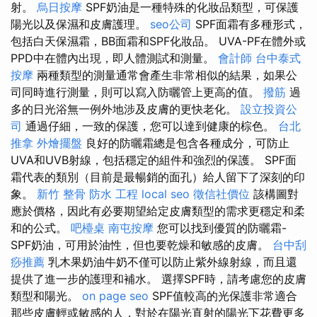
射。
烏日按摩
SPF奶油是一種特殊的化妝品類型，可保護
陽光以及保濕和皮膚護理。
seo公司
SPF面霜有多種形式，
包括白天保濕霜，BB面霜和SPF化妝品。 UVA-PF在體外或
PPD中在體內出現，即​​人體測試和測量。
會計師
台中泰式
按摩
兩種類型的測量通常會產生非常相似的結果，如果公
司同時進行測量，則可以寫入防曬管上更高的值。
撥筋
過
多的日光浴無一例外地涉及皮膚的更快老化。
設立投資公
司
通過仔細，一致的保護，您可以達到健康的棕色。
台北
推拿
外燴擺盤
良好的防曬霜總是包含各種成分，可防止
UVA和UVB射線，包括穩定的組件和強烈的保護。 SPF面
霜代表的類別（目前是最暢銷的面孔）給人留下了深刻的印
象。
新竹 整骨
防水 工程
local seo
徵信社價位
該構圖對
應於價格，因此有必要期望給定皮膚類型的需求更穩定和柔
和的公式。
吧檯桌
南屯按摩
您可以找到優質的防曬霜-
SPF奶油，可用於油性，但也要乾燥和敏感的皮膚。
台中刮
痧推薦
乳木果奶油牛奶不僅可以防止紫外線射線，而且還
提供了進一步的護理和補水。 選擇SPF時，請考慮您的皮膚
類型和陽光。
on page seo
SPF值較高的光保護非常適合
那些皮膚輕或敏感的人，對於在陽光直射的陽光下花費更多