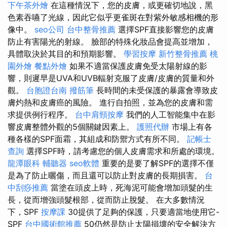
下午茶外燴
在這種情況下，您的皮膚，或更確切地說，黑
色素吞嚥了光線，因此它似乎更雀斑在對紫外敏感相機的形
像中。
seo公司
台中整骨推薦
選擇SPF直接影響您的皮膚
防止有害陽光的射線。 臉部的特殊化妝品會提高並增加，
具體取決於其目的和預期影響。
學習按摩
新竹整骨推薦
桃
園外燴
餐點外燴
如果不適當保護皮膚免受太陽射線的影
響，則遲早是UVA和UVB輻射克服了皮膚/皮膚的質量和外
觀。
台胞證台南
撥筋筆
長時間的未受保護的暴露會導致皮
膚灼熱和皮膚癌的風險。 進行自拍照，並為您的皮膚和需
求提供例行程序。
台中肩頸按摩
我們的人工智能集中在影
響皮膚整體外觀的5個關鍵因素上。
護照代辦
市場上有各
種各樣的SPF面霜，其組成和防禦方式有所不同。
記帳士
查詢
選擇SPF時，請考慮您的個人皮膚需求和所處的環境。
龍潭眼科
輔聽器
seo軟體
重要的是要了解SPF的選擇不僅
是為了防止曬傷，而且還可以防止對皮膚的長期損害。
台
中刮痧推薦
當塗在頭皮上時，死海泥可能會增加頭髮的生
長，從而增強頭髮根部，從而防止脫髮。 在大多數情況
下，SPF
按摩課
30提供了足夠的保護，只要適當地使用它-
SPF
台中國術館推薦
50仍然是防止太陽損壞的安全解決方