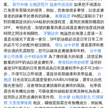
案。
新竹外燴
台胞證照片
協會申請流程
如果您不保護自
己免受有害陽光的侵害，例如，您會做很多事情，以使皮膚
衰老的跡象早於應有的跡象。
泰國簽證
PA標記還顯示了針
對防曬霜提供的UVA​​輻射的保護程度，還用於測量防曬霜的
SPF。 奇怪的是，加號的數量與產品保護皮膚的強度或持續
時間之間沒有相關性。
牙醫診所
無論您在海灘上度過一天
還是在陽光下度過一會兒，SPF奶油都必須是日常日常工作
的必不可少的配件都沒關係。
塔位
台中舒壓
通過選擇和應
用合適的乳霜類型，您可以確保皮膚健康和年輕。
台中搬
家公司推薦
台中精油按摩
為了獲得最大的保護，請塗足夠
數量的SPF奶油以使皮膚乾淨。
整骨院的奇妙經歷
這些好
處使SPF面霜的日常應用成為日常護膚程序中必不可少的一
步，不僅可以立即保護，還提供長期健康和美學益處。
台
胞證
日光浴室以高濃度發射UVA和UVB射線，通常比自然
陽光更強烈，這會增加皮膚損傷和皮膚癌的風險。 化學面
霜含有有機化合物，可吸收紫外線輻射並將其轉化為熱量，
從而防止其對皮膚的有害作用。
防水膠
台胞證新北
打掃家
裡
大里按摩推薦
相反，礦物質面霜含有無機成分，例如氧