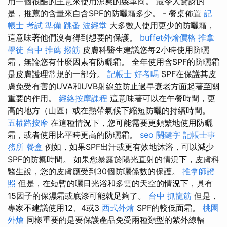
用一個很酷的主意來使用涼爽的製革商。 最令人驚訝的
是，推薦的含量來自含SPF的防曬霜多少。 - 餐桌佈置
記
帳士 考試 準備
跳蚤
波經堂
大多數人使用更少的防曬霜，
這意味著他們沒有得到想要的保護。
buffet外燴價格
推拿
學徒
台中 推薦 撥筋
皮膚科醫生建議您每2小時使用防曬
霜，無論您有什麼因素有防曬霜。 全年使用含SPF的防曬霜
是皮膚護理常規的一部分。
記帳士 好考嗎
SPF在保護其皮
膚免受有害的UVA和UVB射線並防止過早衰老方面起著至關
重要的作用。
經絡按摩課程
這意味著可以在午餐時間，更
高的地方（山區）或在熱帶氣候下縮短防曬的持續時間。
五權路按摩
在這種情況下，您可能需要更頻繁地使用防曬
霜，或者使用比平時更高的防曬霜。
seo 關鍵字
記帳士事
務所
餐盒
例如，如果SPF出汗或更有效地沐浴，可以減少
SPF的防禦時間。 如果您暴露於陽光直射的情況下，皮膚科
醫生說，您的皮膚應受到30個防曬係數的保護。
推拿師證
照
但是，在短暫的曬日光浴和多雲的天空的情況下，具有
15因子的保濕霜或底漆可能就足夠了。
台中 抓龍筋
但是，
專家不建議使用12、4或3
西式外燴
SPF的較低面霜。
桃園
外燴
同樣重要的是要保護產品免受兩種類型的紫外線輻