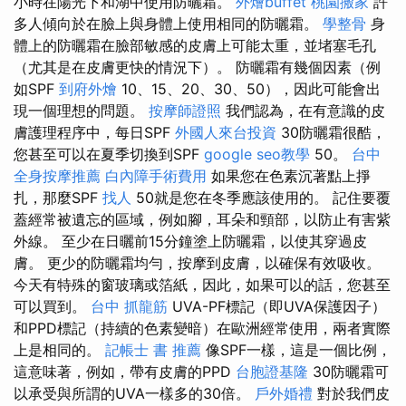
小時在陽光下和湖中使用防曬霜。
外燴buffet
桃園搬家
許
多人傾向於在臉上與身體上使用相同的防曬霜。
學整骨
身
體上的防曬霜在臉部敏感的皮膚上可能太重，並堵塞毛孔
（尤其是在皮膚更快的情況下）。 防曬霜有幾個因素（例
如SPF
到府外燴
10、15、20、30、50），因此可能會出
現一個理想的問題。
按摩師證照
我們認為，在有意識的皮
膚護理程序中，每日SPF
外國人來台投資
30防曬霜很酷，
您甚至可以在夏季切換到SPF
google seo教學
50。
台中
全身按摩推薦
白內障手術費用
如果您在色素沉著點上掙
扎，那麼SPF
找人
50就是您在冬季應該使用的。 記住要覆
蓋經常被遺忘的區域，例如腳，耳朵和頸部，以防止有害紫
外線。 至少在日曬前15分鐘塗上防曬霜，以使其穿過皮
膚。 更少的防曬霜均勻，按摩到皮膚，以確保有效吸收。
今天有特殊的窗玻璃或箔紙，因此，如果可以的話，您甚至
可以買到。
台中 抓龍筋
UVA-PF標記（即UVA保護因子）
和PPD標記（持續的色素變暗）在歐洲經常使用，兩者實際
上是相同的。
記帳士 書 推薦
像SPF一樣，這是一個比例，
這意味著，例如，帶有皮膚的PPD
台胞證基隆
30防曬霜可
以承受與所謂的UVA一樣多的30倍​​。
戶外婚禮
對於我們皮