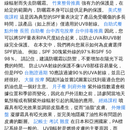
線輻射而失去防曬霜。
竹東整骨推薦
強有力的保護是，在
給定的範圍內，防曬霜本身可以提供足夠的保護。
美式整
復課程
這是因為典型的SPF量表決定了產品免受曬傷的多長
時間，該產品（如上所述）僅適用於UVB射線。
自助式餐
點外燴
長照
自助餐
台中西屯按摩
台中排毒推薦
因此，您
可以將SPF量表和PA尺度結合起來，以防止UVA和UVB射
線完全保護。 在本文中，我們將向您展示如何為皮膚選擇
SPF奶油。 例如，SPF 30塊紫外線的97％和SPF 50
98％。 請記住，建議防曬霜以防禦，不要增加在陽光下花
費的時間。 防止UVA射線的保護不像UVB那樣容易量化，
但是PPD
台胞證過期
10應該過濾90％的UVA射線，並且已
經很好。
大腿 按摩
閱讀評論並嘗試圖案以找到最適合您的
奶油也是一個好主意。
月子餐
到府外燴
紫外線指數還會根
據位置和季節而變化，因此在戶外活動之前，請參閱當地天
氣預報或有關紫外線輻射引起的風險的應用。
經絡課程
噴
霧具有啞光效果並調節皮脂產生，從而“油脂”皮膚。
外燴擺
盤
凝膠霜具有啞光效果，並完美地隱藏了油性和有問題的
皮膚的斷層。
記帳士 考試 難度
在日本和亞洲國家，PA標
記系統是一般的。 UVB輻射是燃燒皮膚的主要原因，而