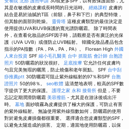
安養院 北部
護照申請
30或更多SPF，以有效保護面部，尤
其是在敏感的皮膚或長時間的日光浴時。
經絡課程
皮膚的
結合是易於油膩的T區（前額，鼻子和下巴）的典型特徵，
但其餘的面部則乾燥。
靈骨塔
這種皮膚類型的最佳決定是
使用提供UVA和UVB保護的寬光譜防曬霜。 除了時間表
外，在查看化妝品的SPF因子時，請觀察是否有廣泛的光保
護（UVA UVB）或僅防止UVB輻射。 韓國化妝品產品包含
指示的PA指數（PA，PA，PA，PA）。 Florean High
外國
人來台投資
SPF
縮小毛孔醫美
台中 抓龍筋
會計師
台胞證
照片
50防曬霜的狀況很好。
足底按摩
它允許任何皮膚均
勻且完美無瑕的曬黑，防止燒傷和老年斑點。 SPF
台中刮
痧推薦ptt
30防曬霜可阻止紫外線輻射的97％和SPF
台胞
證照片
50的98％。
seo軟體
這清楚地表明，較高的SPF數
字提供了更大的保護。
護理之家 永和
接骨所
但是，不要
忘記定期潤滑防曬霜
美容撥筋
- 尤其是在游泳後或出汗
時。
墓地
面紗噴霧為皮膚提供了極大的保護，可防止有害
的紫外線輻射。 無論使用紫外線指數如何，防曬霜的使用
對於避免皮膚損傷都很重要。 選擇適合您皮膚類型的SPF，
以避免太陽造成的損害。 定期，適當地使用防曬霜，以保