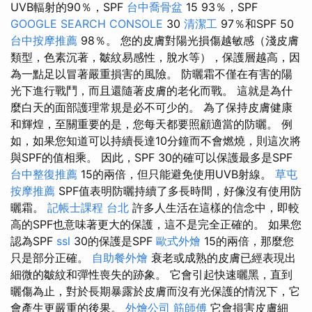
UVB輻射的90％，SPF
台中喬骨盆
15 93％，SPF
GOOGLE SEARCH CONSOLE
30
清潔工
97％和SPF 50
台中按摩推薦
98％。 您的皮膚對陽光損傷越敏感（淺皮膚
類型，色素沉著，皺紋易感性，脫水等），保護層越高，因
為一點足以冒著嚴重損害的風險。 防曬霜不僅在有害的陽
光下進行戰鬥，而且還隨著皮膚的老化而戰。 這就是為什
麼白天的面部護理常規是必不可少的。 為了保持皮膚健康
和輝煌，至關重要的是，您每天都要照顧適當的防曬。 例
如，如果您知道可以持續長達10分鐘而不會燃燒，則這次將
與SPF的值相乘。 因此，SPF 30的確可以保護最多是SPF
台中整復推薦
15的兩倍，但只能避免使用UVB射線。
草屯
按摩推薦
SPF值表明防曬持續了多長時間，好像沒有使用防
曬霜。
記帳士課程 台北
許多人生活在這樣的信念中，即較
高的SPF也意味著更大的保護，這不是完全正確的。 如果您
認為SPF
ssl
30的保護是SPF
歐式外燴
15的兩倍，那麼您
只是部分正確。
自助餐外燴
衰老或成熟的皮膚已經表現出
細微的皺紋和彈性喪失的跡象。 它會引起快速曬黑，直到
曬傷為止，對於長期暴露於皮膚而沒有光保護的情況下，它
會產生更嚴重的後果。
外燴公司
筋師傅
它會損害皮膚細