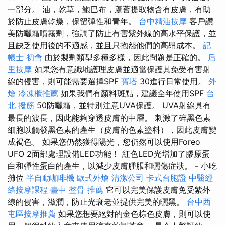
一部分。 油，乾草，鮑巴布，蘆薈提取物含有皮膚，有助
於防止皮膚乾燥，保留彈性和青年。
台中精油按摩
客戶讚
美防曬霜噴霧劑，強調了防止有害紫外線的高水平保護，並
且缺乏使用後的不適感，並且只抱怨他們的高昂成本。
記
帳士 初會
由於製劑類型多種多樣，因此問題是正確的。
后
里按摩
如果您有意識地護理皮膚並適當保護其免受有害射
線的侵害，則可能需要選擇SPF
寶塔
30進行日常使用。
外
燴
冷凍櫃推薦
如果我們有顏料斑點，建議全年使用SPF
台
北 撥筋
50防曬霜，並特別注意UVA保護。 UVA射線具有
最長的波長，因此能夠穿透皮膚的中層。 刺激了碎黑色素
細胞以觸發黑色素的產生（皮膚的色素塗料），因此皮膚變
成褐色。 如果您仍然獲得陽光，您仍然可以使用Foreo
UFO 2面部處理設備LED功能！ 紅色LED光增加了膠原蛋
白和彈性蛋白的產生，以減少皮膚腫脹和曬傷症狀。 - 小吃
攤位
半自動咖啡機
歐式外燴
清潔公司
卡式台胞證
中醫經
絡按摩課程
臺中 整骨 推薦
它可以完美保護皮膚免受紫外
線的侵害，滋潤，防止光衰老並提供完美的曬黑。
台中西
屯區按摩推薦
如果您想要絕對的金色棕色皮膚，則可以使