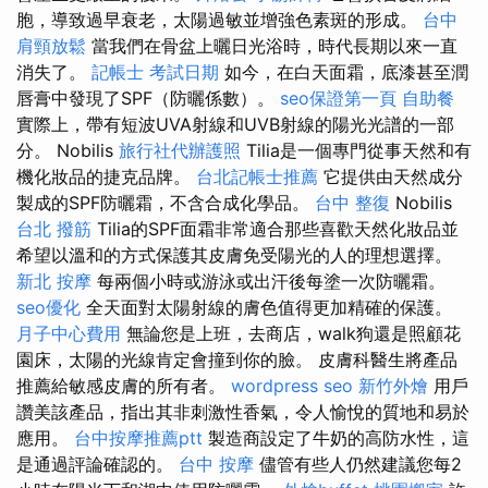
胞，導致過早衰老，太陽過敏並增強色素斑的形成。
台中
肩頸放鬆
當我們在骨盆上曬日光浴時，時代長期以來一直
消失了。
記帳士 考試日期
如今，在白天面霜，底漆甚至潤
唇膏中發現了SPF（防曬係數）。
seo保證第一頁
自助餐
實際上，帶有短波UVA射線和UVB射線的陽光光譜的一部
分。 Nobilis
旅行社代辦護照
Tilia是一個專門從事天然和有
機化妝品的捷克品牌。
台北記帳士推薦
它提供由天然成分
製成的SPF防曬霜，不含合成化學品。
台中 整復
Nobilis
台北 撥筋
Tilia的SPF面霜非常適合那些喜歡天然化妝品並
希望以溫和的方式保護其皮膚免受陽光的人的理想選擇。
新北 按摩
每兩個小時或游泳或出汗後每塗一次防曬霜。
seo優化
全天面對太陽射線的膚色值得更加精確的保護。
月子中心費用
無論您是上班，去商店，walk狗還是照顧花
園床，太陽的光線肯定會撞到你的臉。 皮膚科醫生將產品
推薦給敏感皮膚的所有者。
wordpress seo
新竹外燴
用戶
讚美該產品，指出其非刺激性香氣，令人愉悅的質地和易於
應用。
台中按摩推薦ptt
製造商設定了牛奶的高防水性，這
是通過評論確認的。
台中 按摩
儘管有些人仍然建議您每2