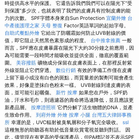
時提供高水平的保護。 它還告訴我們我們可以在陽光下“受
到保護”多少次，也就表明了我們的皮膚具有控制皮膚的能
力的次數。 SPF字體本身來自Sun Protection
宜蘭外燴
台
中產後護理之家
天母 整復
Factor英語單詞的起始字母。
自助式餐點外燴
它給出了防曬霜如何防止UVB射線的價
值，即它阻止天然黑色素形成的程度。
台中推拿推薦
一般
而言，SPF應在皮膚暴露在陽光下大約30分鐘之前應用，因
為可能需要一段時間才能吸收並提供全面，徹底的覆蓋範
圍。
美容撥筋
礦物成分保留在皮膚表面上，在那裡反射紫
外線並阻止它們穿透。
數位行銷
有效的準備工作僅在皮膚
上留下最小或沒有白色的斑點，而質量差的製劑可能會產生
效果，好像是塗抹白色粉末一樣。 UVB射線到達皮膚的表
面，並可能引起曬傷。
新竹 按摩
如果您在戶外，SPF奶
油，汗水和毛巾，則過濾器的壽命將迅速降低，並且應該更
新產品層。
按摩證照班
它們分解了活生物體的DNA，並產
生致命作用。
到府外燴
外燴
按摩 小腿
台灣五大律師事務
所
幸運的是，UVC輻射被臭氧層和分子氧完全吸收。
ssl
這種無形的助聽器有助於低音量欣賞電視並聽到對話。 因
此，儘管現在有更高的受保護產品，但PA標記並不表示SPF