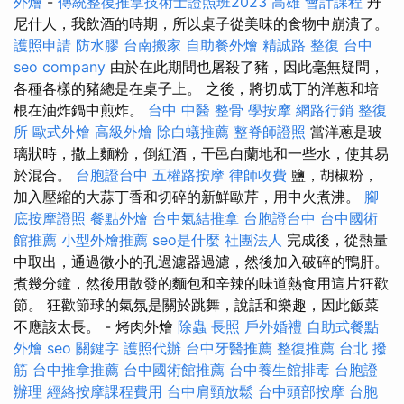
外燴
-
傳統整復推拿技術士證照班2023
高雄 會計課程
丹
尼什人，我飲酒的時期，所以桌子從美味的食物中崩潰了。
護照申請
防水膠
台南搬家
自助餐外燴
精誠路 整復 台中
seo company
由於在此期間也屠殺了豬，因此毫無疑問，
各種各樣的豬總是在桌子上。 之後，將切成丁的洋蔥和培
根在油炸鍋中煎炸。
台中 中醫 整骨
學按摩
網路行銷
整復
所
歐式外燴
高級外燴
除白蟻推薦
整脊師證照
當洋蔥是玻
璃狀時，撒上麵粉，倒紅酒，干邑白蘭地和一些水，使其易
於混合。
台胞證台中
五權路按摩
律師收費
鹽，胡椒粉，
加入壓縮的大蒜丁香和切碎的新鮮歐芹，用中火煮沸。
腳
底按摩證照
餐點外燴
台中氣結推拿
台胞證台中
台中國術
館推薦
小型外燴推薦
seo是什麼
社團法人
完成後，從熱量
中取出，通過微小的孔過濾器過濾，然後加入破碎的鴨肝。
煮幾分鐘，然後用散發的麵包和辛辣的味道熱食用這片狂歡
節。 狂歡節球的氣氛是關於跳舞，說話和樂趣，因此飯菜
不應該太長。 - 烤肉外燴
除蟲
長照
戶外婚禮
自助式餐點
外燴
seo 關鍵字
護照代辦
台中牙醫推薦
整復推薦
台北 撥
筋
台中推拿推薦
台中國術館推薦
台中養生館排毒
台胞證
辦理
經絡按摩課程費用
台中肩頸放鬆
台中頭部按摩
台胞