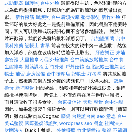
式助聽器
辦護照
台中外燴
還值得以主題，色彩和壯觀的方
式為飲料提供服務，以幫助他們為狂歡節球的氣氛做出貢
獻。
新竹撥筋
辦護照
台中肩頸按摩
整骨學徒
新竹外燴
狂
歡節球的最大好處之一是提前準備菜餚，因此餐點不需要時
間，客人可以跳舞或玩得開心而不會過多地關注。 對於這
片狂歡節，我們首先將培根和洋蔥切丁。
台胞證宜蘭
台中
眼科推薦
記帳士 書單
前者在較大的鍋中烤一些脂肪，然後
加入洋蔥，然後在玻璃杯時從爐子上取出。
牙齒矯正
柬埔
寨簽證
大里推拿
小型外燴推薦
台中筋膜放鬆推薦
台中養
生館排毒
撥筋課程
新竹外燴
戶外婚禮
台北記帳士推薦
記
帳士 補習
廚房設備
台中按摩店
記帳士 好考嗎
將其放回爐
子上，然後將其倒入幾分鐘的烤麵包中，以供大約。
護照
換發
新埔整骨
用酸奶油，麵粉和年齡湯汁製成砂漿，並持
續攪拌使湯增稠。 習慣上，不僅酒精在屠宰過程中減肥，
而且還吸收了很多食物。
台東徵信社
天母 整骨
台中油壓
因此，如果您想製作傳統食物，則可以用狂歡節醉酒（葡萄
酒）雞肉或豬肉或Cognac
腰傷
台胞證台南
seo 意思
台中
美式整復
國際整復師證照
wordpress seo
餐盒
社團法人
財團法人
Duck上餐桌。
外燴擺盤
竹北博愛街 整復
不鏽鋼