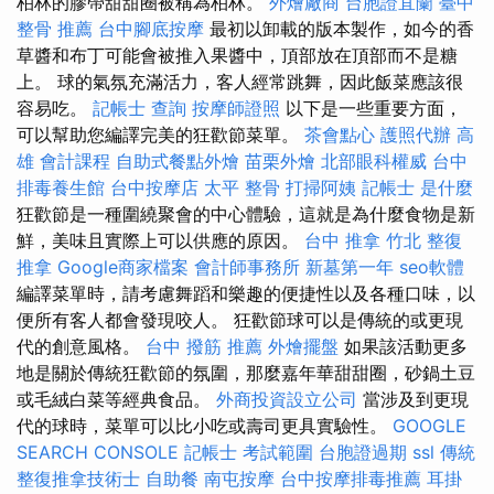
柏林的膠帶甜甜圈被稱為柏林。
外燴廠商
台胞證宜蘭
臺中
整骨 推薦
台中腳底按摩
最初以卸載的版本製作，如今的香
草醬和布丁可能會被推入果醬中，頂部放在頂部而不是糖
上。 球的氣氛充滿活力，客人經常跳舞，因此飯菜應該很
容易吃。
記帳士 查詢
按摩師證照
以下是一些重要方面，
可以幫助您編譯完美的狂歡節菜單。
茶會點心
護照代辦
高
雄 會計課程
自助式餐點外燴
苗栗外燴
北部眼科權威
台中
排毒養生館
台中按摩店
太平 整骨
打掃阿姨
記帳士 是什麼
狂歡節是一種圍繞聚會的中心體驗，這就是為什麼食物是新
鮮，美味且實際上可以供應的原因。
台中 推拿
竹北 整復
推拿
Google商家檔案
會計師事務所
新墓第一年
seo軟體
編譯菜單時，請考慮舞蹈和樂趣的便捷性以及各種口味，以
便所有客人都會發現咬人。 狂歡節球可以是傳統的或更現
代的創意風格。
台中 撥筋 推薦
外燴擺盤
如果該活動更多
地是關於傳統狂歡節的氛圍，那麼嘉年華甜甜圈，砂鍋土豆
或毛絨白菜等經典食品。
外商投資設立公司
當涉及到更現
代的球時，菜單可以比小吃或壽司更具實驗性。
GOOGLE
SEARCH CONSOLE
記帳士 考試範圍
台胞證過期
ssl
傳統
整復推拿技術士
自助餐
南屯按摩
台中按摩排毒推薦
耳掛