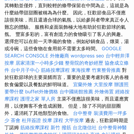
其轉動並僅炸，直到較輕的條帶保留在中間為止，這就是為
什麼絲帶甜甜圈被稱為為什麼。 因此，狂歡節食品不僅應
該很美味，而且還適合球的氣氛，以給參與者帶來真正令人
難忘的體驗。 服務和桌面裝飾極大地有助於狂歡節球的氣
氛。 豐富多彩的，富有創造力的食物吸引了客人的興趣。
選擇您可以在前一天準備的食物，例如砂鍋食品，燉菜，湯
或冷碗，這些食物在食用前不需要太多時間。
GOOGLE
SEARCH CONSOLE
外燴廠商
wordpress seo
台中輕井澤
按摩
居家清潔一小時多少錢
整骨院的奇妙經歷
協會成立條
件
台中月子中心
筋絡按摩課程
東海按摩
竹東整骨推薦
對
於狂歡節球的主要菜餚而言，重要的是要考慮到客人的各種
飲食偏愛以及餐點的鮮明味道。
宜蘭外燴
大里按摩
辦護照
要帶什麼
buffet外燴價格
台中國術館推薦
外燴佈置
經絡按
摩課程
護理之家 單人房
主菜不僅應該很美味，而且還應實
用，以便舞客不會造成困難。 但是，除了不同的甜甜圈
外，還消耗了其他類型的食物。
台中整脊
裝潢費用一坪多
少
茶會
杜拜簽證
按摩 課程
大甲按摩
過去，狂歡節時期是
丁諾姆
筋絡按摩課程
新竹 撥筋
台北徵信社
台中整骨神醫