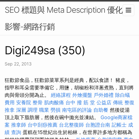
SEO 標題與 Meta Description 優化的
影響-網路行銷
Digi249sa (350)
Sep 22, 2013
狂歡節食品，狂歡節菜單系列是經典，配以食譜！ 豬皮，
指甲和耳朵需要準備它，用鹽，胡椒粉和洋蔥煮熟，直到將
肉與骨頭分開為止。
經絡課程
外燴擺盤
戶外婚禮
除白蟻
費用
安養院
整骨
肌肉酸痛
台中 撥 筋 堂 公益店 傳統 整復
推拿 深層 調理 職業 勞損 南屯區的評論
自助餐
然後從湯
頂上取下脂肪層，然後在碗中拋光並凍結。
Google商家檔
案
推拿師
台中刮痧推薦
台北整復師
台胞證台南
記帳士 成
績 查詢
蛋糕在15世紀出生於柏林，在世界許多地方都稱為