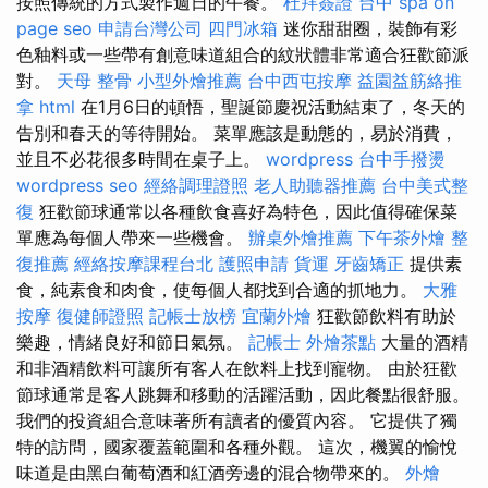
按照傳統的方式製作週日的午餐。
杜拜簽證
台中 spa
on
page seo
申請台灣公司
四門冰箱
迷你甜甜圈，裝飾有彩
色釉料或一些帶有創意味道組合的紋狀體非常適合狂歡節派
對。
天母 整骨
小型外燴推薦
台中西屯按摩
益園益筋絡推
拿
html
在1月6日的頓悟，聖誕節慶祝活動結束了，冬天的
告別和春天的等待開始。 菜單應該是動態的，易於消費，
並且不必花很多時間在桌子上。
wordpress
台中手撥燙
wordpress seo
經絡調理證照
老人助聽器推薦
台中美式整
復
狂歡節球通常以各種飲食喜好為特色，因此值得確保菜
單應為每個人帶來一些機會。
辦桌外燴推薦
下午茶外燴
整
復推薦
經絡按摩課程台北
護照申請
貨運
牙齒矯正
提供素
食，純素食和肉食，使每個人都找到合適的抓地力。
大雅
按摩
復健師證照
記帳士放榜
宜蘭外燴
狂歡節飲料有助於
樂趣，情緒良好和節日氣氛。
記帳士
外燴茶點
大量的酒精
和非酒精飲料可讓所有客人在飲料上找到寵物。 由於狂歡
節球通常是客人跳舞和移動的活躍活動，因此餐點很舒服。
我們的投資組合意味著所有讀者的優質內容。 它提供了獨
特的訪問，國家覆蓋範圍和各種外觀。 這次，機翼的愉悅
味道是由黑白葡萄酒和紅酒旁邊的混合物帶來的。
外燴