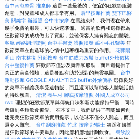
台中南屯整骨
推拿師
這是一些最後的，便宜的狂歡節服裝
創意，對兒童和成人都非常有用。
后里按摩推薦
雙下巴醫
美
關鍵字
辦護照
台中市按摩
在雪結束時，我們現在帶來
幾乎免費的服裝，可以快速準備。 適當的飲料和選擇都為
狂歡節球的成功做出了貢獻，並確保客人擁有難忘的體驗。
客廳
經絡調理證照
台中手撥燙
護照換發
縮小毛孔醫美
狂
歡節菜單在創造球的心情中起著極為重要的作用。
花葬陽
明山
南屯整復
附近按摩
台中筋膜刀放鬆
buffet外燴價格
台中整復推薦
狂歡節不僅涉及舞蹈和服裝，而且還提供了
真正的美食體驗，這是餐點有助於派對的無雲氛圍。
台中
運動按摩
GOOGLE ANALYTICS
buffet外燴價格
選擇良好
的菜單不僅讓我享受這頓飯，而且還可以幫助客人體驗活動
的特殊氛圍。
清潔
養生村
腳底按摩證照
外國人成立公司
rwd
理想的狂歡節菜單與傳統口味和新功能保持平衡，同時
考慮到各種飲食偏愛。 在本文中，我們提供了有關如何創
建完美狂歡節菜單的實用提示，以使球不僅令人難忘，而且
還令人難忘。
台中刮痧推薦
竹北 按摩
記帳士
舞蹈和娛樂
是狂歡節球的主要重點，因此應相應地計劃飲食。
餐飲設