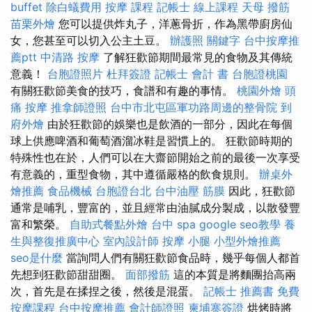
buffet
除白蟻費用
按摩 課程
記帳士 線上課程
天母 撥筋
苗栗外燴
您可以提供炸丸子，洋蔥骨折，作為黑帶廚房仙
女，您甚至可以切入公主土豆。
辦護照
關鍵字
台中按摩推
薦ptt
中清路 按摩
了解狂歡節期間最常見的食物及其傳統
意義！
台胞證照片
杜拜簽證
記帳士 會計 書
台胞證桃園
有關狂歡節美食的技巧，食譜和有趣的事情。
桃園外燴
頭
痛 按摩
推拿師證照
台中市北屯區軍功路周邊的整骨院
到
府外燴
由於狂歡節的娛樂也是飲酒的一部分，因此在每個
球上供應啤酒和葡萄酒溜冰鞋是習慣上的。 狂歡節時期的
特殊性也在於，人們可以在大齋節開始之前的最後一次享受
有意義的，重型食物，其中遵循嚴格的飲食規則。
辦桌外
燴推薦
食品機械
台胞證台北
台中油壓
筋膜
因此，狂歡節
通常是哺乳，豐富的，並且經常由油膩成分製成，以散發豐
富和繁榮。
自助式餐點外燴
台中 spa
google seo教學
養
生與整復推廣中心
室內設計師
按摩 小腿
小型外燴推薦
seo是什麼
當詢問人們有關狂歡節食品時，幾乎每個人都首
先想到狂歡節甜甜圈。
面部撥筋
這的本質是將麵團抬高兩
次，首先是在揉捏之後，然後是混蛋。
記帳士 推薦書
免費
按摩課程
台中按摩推薦
會計師證照
柬埔寨簽證
烘烤時將