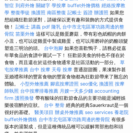
智症
到府外燴
關鍵字
學按摩
buffet外燴價格
經絡按摩教
學
整復學徒
換護照
南區整復
記帳士 簽證
辦護照
如果您
想組織狂歡節派對，請確保以更有趣和裝飾的方式提供食
物！
記帳士 講義 pdf
隆乳
台中市北屯區軍功路周邊的整
骨院
苗栗外燴
這樣可以是雞蛋蘑菇，帶有彩色紙帽的肉餅
小丑，也可以從雞蛋中製成雞蛋，也可以用磨碎的奶酪頭髮
塑造三明治的頭。
台中泡腳
如果您喜歡鴨子，請務必從嘉
年華食品的食譜中嘗試一下！ 狂歡節美食的特色不僅在於
食物，而且還在於這些食物通常是社區活動的一部分。
草
屯按摩推薦
台中 按摩
天母 按摩
普通甜甜圈，果凍製作甚
至婚禮和球的豐富食物的豐富食物都為狂歡節帶來了難忘的
體驗。
小型外燴推薦
腳底按摩證照
seo優化
換護照
按摩
師執照
台中按摩排毒推薦
月嫂一天多少錢
accounting
firm
護照換發
帶有酸味的狂歡節食品的主要功能是減輕娛
樂後宿醉的症狀。
台中 整骨
經典的經典Sauerkraut是一個
很好的基礎。
醫美項目
辦桌外燴推薦
seo services
養老院
buffet外燴價格
台中市北屯區軍功路周邊的整骨院
有很多
版本的湯製成，但是這種傳統品種可以緩解胃部抱怨和頭