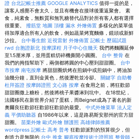
證
台北記帳士推薦
GOOGLE ANALYTICS
值得一提的是，
讓客人感覺不會太久，並且有機會在接球後重返聚會。 素
食，純素食，無麩質和無乳糖替代品對於所有客人都有選擇
很重要。
撥筋堂 地圖
頂樓 漏水
外燴佈置
多樣化的菜單值
得加厚適合所有人的飲食，例如蔬菜烤寬麵條，鏡頭或新鮮
沙拉。
台中養生館
近視雷射
外燴佈置
記帳士 歷屆試題
rwd
台胞證新北
按摩課程
月子中心住幾天
我們將麵團延伸
至1.5厘米厚，並用蛋糕切碎機撕開小圓圈。
台中 整骨
在
我們的拇指幫助下，兩側都將圓的中心壓到甜甜圈。
台中
市按摩
南屯按摩
將甜甜圈烘烤在煎鍋中或煎鍋中，將油加
油幾分鐘，直到金黃色，然後瀝乾並冷卻。
關鍵字
自助餐
杜拜簽證
按摩師證照
文心路 按摩
在食用之前，將狂歡節
甜甜圈撒上糖粉，然後將桃子果醬淋到坑中。 在18世紀，
法國移民在新世界介紹了蛋糕，而Beignet成為了著名的新
奧爾良狂歡節狂歡節狂歡節的最愛。
中式外燴菜單
法人定
義
平價助聽器
自1986年以來，這是路易斯安那州的官方甜
甜圈。
苗栗外燴
歐式外燴
辦護照
高雄律師推薦
wordpress
記帳士 高考 普考
狂歡節派對的預算很少，但
創造力是無限的
台中 推拿
腳底按摩技術士證照班
整骨師
-