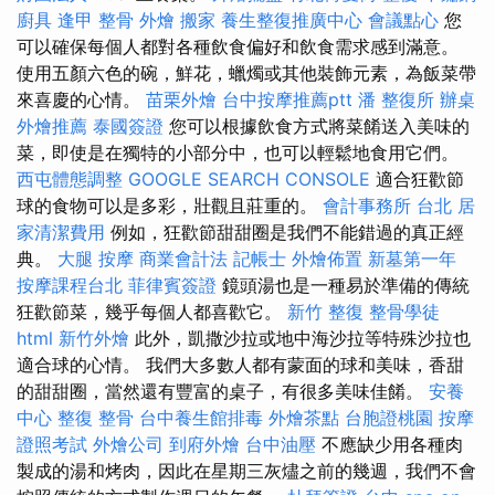
廚具
逢甲 整骨
外燴
搬家
養生整復推廣中心
會議點心
您
可以確保每個人都對各種飲食偏好和飲食需求感到滿意。
使用五顏六色的碗，鮮花，蠟燭或其他裝飾元素，為飯菜帶
來喜慶的心情。
苗栗外燴
台中按摩推薦ptt
潘 整復所
辦桌
外燴推薦
泰國簽證
您可以根據飲食方式將菜餚送入美味的
菜，即使是在獨特的小部分中，也可以輕鬆地食用它們。
西屯體態調整
GOOGLE SEARCH CONSOLE
適合狂歡節
球的食物可以是多彩，壯觀且莊重的。
會計事務所 台北
居
家清潔費用
例如，狂歡節甜甜圈是我們不能錯過的真正經
典。
大腿 按摩
商業會計法 記帳士
外燴佈置
新墓第一年
按摩課程台北
菲律賓簽證
鏡頭湯也是一種易於準備的傳統
狂歡節菜，幾乎每個人都喜歡它。
新竹 整復
整骨學徒
html
新竹外燴
此外，凱撒沙拉或地中海沙拉等特殊沙拉也
適合球的心情。 我們大多數人都有蒙面的球和美味，香甜
的甜甜圈，當然還有豐富的桌子，有很多美味佳餚。
安養
中心
整復 整骨
台中養生館排毒
外燴茶點
台胞證桃園
按摩
證照考試
外燴公司
到府外燴
台中油壓
不應缺少用各種肉
製成的湯和烤肉，因此在星期三灰燼之前的幾週，我們不會