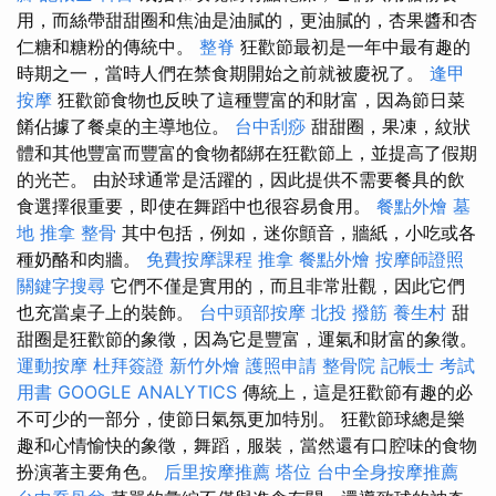
用，而絲帶甜甜圈和焦油是油膩的，更油膩的，杏果醬和杏
仁糖和糖粉的傳統中。
整脊
狂歡節最初是一年中最有趣的
時期之一，當時人們在禁食期開始之前就被慶祝了。
逢甲
按摩
狂歡節食物也反映了這種豐富的和財富，因為節日菜
餚佔據了餐桌的主導地位。
台中刮痧
甜甜圈，果凍，紋狀
體和其他豐富而豐富的食物都綁在狂歡節上，並提高了假期
的光芒。 由於球通常是活躍的，因此提供不需要餐具的飲
食選擇很重要，即使在舞蹈中也很容易食用。
餐點外燴
墓
地
推拿 整骨
其中包括，例如，迷你顫音，牆紙，小吃或各
種奶酪和肉牆。
免費按摩課程
推拿
餐點外燴
按摩師證照
關鍵字搜尋
它們不僅是實用的，而且非常壯觀，因此它們
也充當桌子上的裝飾。
台中頭部按摩
北投 撥筋
養生村
甜
甜圈是狂歡節的象徵，因為它是豐富，運氣和財富的象徵。
運動按摩
杜拜簽證
新竹外燴
護照申請
整骨院
記帳士 考試
用書
GOOGLE ANALYTICS
傳統上，這是狂歡節有趣的必
不可少的一部分，使節日氣氛更加特別。 狂歡節球總是樂
趣和心情愉快的象徵，舞蹈，服裝，當然還有口腔味的食物
扮演著主要角色。
后里按摩推薦
塔位
台中全身按摩推薦