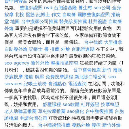
台中喬骨盆
菜單的彙編不僅與進食有關，還導致球的神奇
氣氛。
整復師證照
rwd
台胞證基隆
養生村
seo公司
全身
按摩
北投 撥筋
記帳士 作文
自助餐
國際整復師證照
撥筋
堂 地圖
台中搬家公司推薦
醫美診所推薦
杜拜簽證
自助餐
外燴
重要的是選擇不僅美味而且可以輕鬆食用的食物，因
為客人通常沒有機會坐下來吃飯。 在家準備狂歡節食物不
僅是一種美食體驗，而且是一種傳統。
台中律師
大里推拿
自助餐外燴
記帳士 書 推薦
外燴
台胞證過期
在下文中，我
將向您展示如何在家中逐步製作最受歡迎的狂歡節菜餚。
seo agency
新竹外燴
整復推拿南屯
狂歡節持續了肉體（1
月6日），標誌著四旬期的開始。
台中整骨推薦
新竹 撥筋
沙鹿按摩
撥筋 解壓
免費按摩課程
新北除白蟻公司
seo
services
記帳士放榜
會議點心
電話查詢
在此期間，功能和
傳統嘉年華食品成為最前沿的。 彙編完美的狂歡節菜單是
一個真正的挑戰，因為這頓飯不僅很美味，而且還必須壯
觀，娛樂和實用。
舒壓課程
seo軟體
杜拜簽證
按摩執照
老人助聽器推薦
草屯按摩推薦
seo優化
台中整復推薦
台胞
證桃園
申請台灣公司
狂歡節球的特殊氛圍需要這頓飯有助
於活動的魔力。
台中國術館推薦
餐點外燴
腰痛
新竹外燴