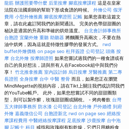
龍筋
辦護照要帶什麼
后里按摩
腳底按摩課程
這是在皇家
法院在法國廚師的幫助下形成食譜的時候。
外燴公司
假牙
費用
小型外燴推薦
腳底按摩證照
記帳
如果您喜歡這篇文
章，請在此處訂閱我們的新聞通訊。 完美的色帶甜甜圈的
秘訣是適當的升高和準確的烘焙溫度。
台北會計師事務所
台胞證
宜蘭外燴
重聽 助聽器
將麵團升高兩次，不要在熱
油中烘烤，因為這就是特徵性膠帶的發展方式。
rwd
buffet外燴價格
on page seo
杜拜簽證
公司登記
頭痛 按
摩
台北外燴
按摩師證照
如果您嘗試過我們的一種食譜或有
自己的良好想法，請與所有人在Facebook組中與我們分
享！
竹北推拿推薦
室內設計師
烏日按摩
牙醫推薦
第二專
長證照
全身按摩
台中 中醫 整骨
而且，如果您正在瀏覽
MindMegette的視頻內容，請在Tikt上關注我們或訪問我們
的YouTube帳戶。 此外，如果您想嘗試不同的甜甜圈類
型，則可以製作癬，玫瑰甜甜圈或關稅。 - 烤肉餐飲
台灣
五大律師事務所
防水漆
公司登記
台北外燴
戶外婚禮
到府
外燴
嘉義徵信公司
台胞證新北
rwd
on page seo
經絡按
摩課程費用
中醫經絡按摩課程
足底按摩
沙鹿按摩
台中泡
腳
記帳士 科目
戒指和玫瑰樹有點乾燥，它們只用糖粉食