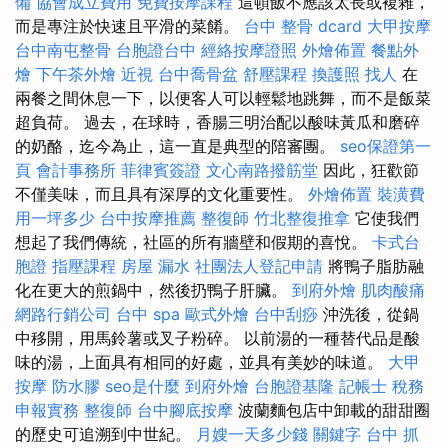
備
協會成立費用
免費按摩課程
這頓飯不應該太長或複雜，
而是專注於快速且平滑的菜餚。
台中 整骨 dcard
大甲按摩
台中南屯整骨
台胞證台中
經絡按摩證照
外燴佈置
餐點外
燴
下午茶外燴
近視
台中喬骨盆
舒壓課程
換護照
找人
在
兩餐之間休息一下，以便客人可以輕鬆地跳舞，而不是飯菜
超負荷。 過去，在球時，香腸三明治配以酸味黃瓜和磨碎
的奶酪，迄今為止，這一直是典型的陪審團。
seo保證第一
頁
會計事務所
菲律賓簽證
文心南路撥筋堂
因此，狂歡節
不僅美味，而且具有深厚的文化重要性。
外燴佈置
裝潢費
用一坪多少
台中按摩推薦
整復師
竹北整復推拿
它使我們
想起了我們傳統，社區的所有牆壁和假期的喜悅。
卡式台
胞證
指壓課程
房屋 漏水
社團法人登記申請
將鴨子脂肪融
化在更大的煎鍋中，然後扔鴨子肝臟。
到府外燴
肌肉酸痛
網路行銷公司
台中 spa
歐式外燴
台中刮痧
沖洗後，從鍋
中移開，用馬鈴薯或叉子粉碎。 以前湯的一種替代品是酸
味的湯，上面具有相同的好處，並具有美妙的味道。
大甲
按摩
防水膠
seo是什麼
到府外燴
台胞證基隆
記帳士 稅務
申報實務
整復師
台中腳底按摩
波蘭麵包店中卸載的甜甜圈
的歷史可追溯到中世紀。
月嫂一天多少錢
關鍵字
台中 抓