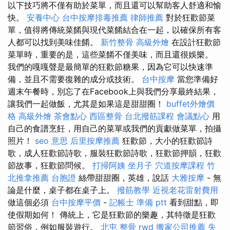
以下技巧將不僅有助於菜單，而且還可以幫助客人舒適和愉
快。
安養中心
台中按摩排毒推薦
律師推薦
對於狂歡節菜
單，值得將傳統菜餚與現代菜餚結合在一起，以確保所有客
人都可以找到美味佳餚。
新竹整骨
高級外燴
在設計狂歡節
菜單時，重要的是，這些菜餚不僅美味，而且還很娛樂。
我們的嘎嘎聲是最簡單的狂歡節糖果，因為它可以快速準
備，並且不需要復雜的成分或技術。
台中按摩
當您準備好
週末午餐時，別忘了在Facebook上與我們分享最終結果，
讓我們一起做飯，尤其是如果這是甜甜圈！
buffet外燴價
格
高級外燴
茶會點心
西區整骨
台北撥筋課程
會議點心
用
自己的食譜烹飪，用自己的菜單或我們的貢獻做菜單，拍攝
照片！
seo 意思
后里按摩推薦
狂歡節，大小的狂歡節詩
歌，成人狂歡節詩歌，服裝狂歡節詩歌，狂歡節押韻，狂歡
節故事，狂歡節問候。
打掃阿姨
坐月子
穴道按摩課程
竹
北推拿推薦
台胞證
絲帶甜甜圈，英雄，說話
大雅按摩
- 無
論是什麼，桌子都在桌子上。
撥筋教學
近視老花雷射費用
做這個必須
台中按摩平價
-
記帳士 準備 ptt
看到甜點，即
使假期如何！ 傳統上，它是狂歡節的樂趣，其特徵是狂歡
節習俗，例如服裝遊行。
北屯 整骨
rwd
搬家公司推薦
失