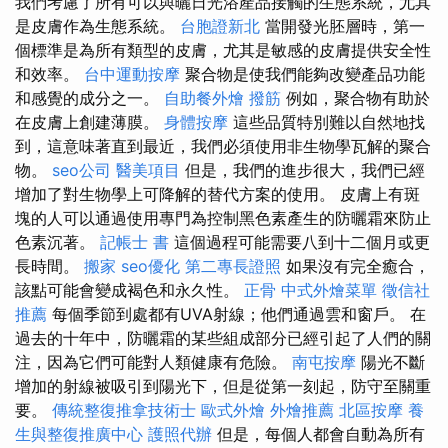
我們考慮了所有可以與曬日光浴產品接觸的生態系統，尤其
是皮膚作為生態系統。
台胞證新北
當開發光胚層時，第一
個標準是為所有類型的皮膚，尤其是敏感的皮膚提供安全性
和效率。
台中運動按摩
聚合物是使我們能夠改變產品功能
和感覺的成分之一。
自助餐外燴
撥筋
例如，聚合物有助於
在皮膚上創建薄膜。
身體按摩
這些品質特別難以自然地找
到，這意味著直到最近，我們必須使用非生物學瓦解的聚合
物。
seo公司
醫美項目
但是，我們的進步很大，我們已經
增加了對生物學上可降解的替代方案的使用。 皮膚上有斑
塊的人可以通過使用專門為控制黑色素產生的防曬霜來防止
色素沉著。
記帳士 書
這個過程可能需要八到十二個月或更
長時間。
搬家
seo優化
第二專長證照
如果沒有完全癒合，
該點可能會變成褐色和永久性。
正骨
中式外燴菜單
徵信社
推薦
每個季節到處都有UVA射線；他們通過雲和窗戶。 在
過去的十年中，防曬霜的某些組成部分已經引起了人們的關
注，因為它們可能對人類健康有危險。
南屯按摩
陽光不斷
增加的射線被吸引到陽光下，但是從第一刻起，防守至關重
要。
傳統整復推拿技術士
歐式外燴
外燴推薦
北區按摩
養
生與整復推廣中心
護照代辦
但是，每個人都會自動為所有