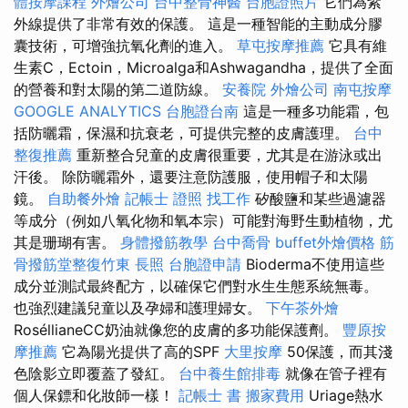
體按摩課程
外燴公司
台中整骨神醫
台胞證照片
它們為紫
外線提供了非常有效的保護。 這是一種智能的主動成分膠
囊技術，可增強抗氧化劑的進入。
草屯按摩推薦
它具有維
生素C，Ectoin，Microalga和Ashwagandha，提供了全面
的營養和對太陽的第二道防線。
安養院
外燴公司
南屯按摩
GOOGLE ANALYTICS
台胞證台南
這是一種多功能霜，包
括防曬霜，保濕和抗衰老，可提供完整的皮膚護理。
台中
整復推薦
重新整合兒童的皮膚很重要，尤其是在游泳或出
汗後。 除防曬霜外，還要注意防護服，使用帽子和太陽
鏡。
自助餐外燴
記帳士 證照 找工作
矽酸鹽和某些過濾器
等成分（例如八氧化物和氧本宗）可能對海野生動植物，尤
其是珊瑚有害。
身體撥筋教學
台中喬骨
buffet外燴價格
筋
骨撥筋堂整復竹東
長照
台胞證申請
Bioderma不使用這些
成分並測試最終配方，以確保它們對水生生態系統無毒。
也強烈建議兒童以及孕婦和護理婦女。
下午茶外燴
RoséllianeCC奶油就像您的皮膚的多功能保護劑。
豐原按
摩推薦
它為陽光提供了高的SPF
大里按摩
50保護，而其淺
色陰影立即覆蓋了發紅。
台中養生館排毒
就像在管子裡有
個人保鏢和化妝師一樣！
記帳士 書
搬家費用
Uriage熱水