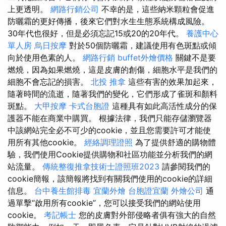
上更透明。
網路行銷公司
不幸的是，這些納米顆粒會促進
防曬霜的更好傳播，後來它們對水生生態系統構成風險。
30年代也很好，但是必須忘記15或20的20年代。
養護中心
單人房
烏日按摩
對於50個防曬霜，建議使用有色斑點或傾
向於使用色素的人。
網路行銷
buffet外燴價格
關鍵不是要
燃燒，因為如果燃燒，這是皮膚的創傷，細胞水平是我們的
細胞不會忘記的損害。
北投 推拿
這些有害的效果加起來，
隨著時間的流逝，隨著我們的變化，它們形成了雀斑和顏料
斑點。
大甲按摩
卡式台胞證
這種具有如此高活性成分的保
護器不能在商業中購買。 根據法律，我們只能存儲瀏覽器
中該網站完全必不可少的cookie，並且您需要許可才能使
用所有其他cookie。
經絡調理證照
為了提供舒適的購物體
驗，我們使用Cookie提供購物和社區功能並分析我們的網
站流量。
傳統整復推拿技術士證照班2023
請參閱我們的
cookie簡報，該簡報將找到有關我們使用的cookie的詳細
信息。
台中養生館排毒
宜蘭外燴
台胞證宜蘭
外燴公司
通
過單擊“啟用所有cookie”，您可以接受我們的網站使用
cookie。
考記帳士
您的皮膚對外部侵略者俱有強大的自然