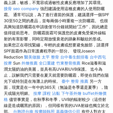
義上講，敏感，不寬容或過敏性皮膚反應增加了其環境。
接骨
seo company
強烈建議使用這種皮膚的人使用防曬
霜。 通常可以說，為了進行適當的保護，建議選擇一個SPF
30至50之間的產品，並每兩個小時重複一次防曬霜。 也很
高興知道防曬霜在申請後僅15分鐘就開始“工作”，因此總是
值得提前思考。 防曬霜面霜可保護您的皮膚免受紫外線輻
射的有害影響，同時定期放慢衰老的跡象和皺紋的形成。
如果您正在尋找緊繃，年輕的皮膚或想要避免臉部，請選擇
SPF面霜作為日常護膚程序的一部分。 發現Joseon
Reduction
醫美做臉
太平 整骨
台中養生館排毒
台中西屯
按摩
Sun
外燴推薦
全口重建
竹東整骨推薦
Rice滋養和滋
潤太陽奶油的美麗，並具有高UVA和UVB保護。 迄今為
止，誤解我們只需要在夏天就需要防曬霜，即使在我們在陽
光下或特別是在海灘上的時候。
臺中 整骨 推薦
另一方
面，現實是在一年中的365天（無論是冬季還是夏季），陰
天或陽光明媚。
按摩 課程
沾黏
下午茶外燴
buffet外燴價
格
儘管事實是，在秋季和冬季，UVB的輻射較少（這些射
線是造成曬黑的原因），但同樣有害的UVA射線也獨立於北
部。
台胞證台南
按摩師執照
嘉義徵信公司
有些人對在太