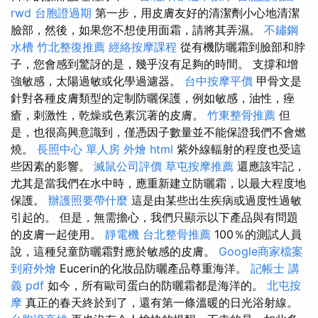
rwd
台胞證過期
第一步，用皮膚友好的清潔劑小心地清潔
臉部，然後，如果您不想使用面霜，請將其弄濕。
不鏽鋼
水槽
竹北整復推薦
經絡按摩課程
從有機防曬霜到臉部和脖
子，您會感到驚訝的是，幾乎沒有足夠的時間。 支撐和增
強敏感，太陽過敏或化學過濾器。
台中按摩平價
甲骨文是
針對各種皮膚類型的定制防曬保護，例如敏感，油性，痤
瘡，刺激性，乾燥或色素沉著的皮膚。
竹東整骨推薦
但
是，也很高興意識到，僅憑因子數量並不能保證我們不會燃
燒。
長照中心 單人房
外燴
html
紫外線輻射的程度也受這
些因素的影響。
滅鼠公司評價
草屯按摩推薦
還應該牢記，
尤其是當我們在水中時，應重新建立防曬霜，以最大程度地
保護。
辦護照要帶什麼
這是由某些出生疾病或過度性過敏
引起的。 但是，無需擔心，我們只顯示以下產品與有問題
的皮膚一起使用。
靜電機
台北整骨推薦
100％的測試人員
說，這種兒童防曬霜對應於敏感的皮膚。
Google商家檔案
到府外燴
Eucerin的化妝品防曬產品尊重海洋。
記帳士 講
義 pdf
如今，所有歐司蛋白的防曬霜都是海洋的。
北屯按
摩
真正的春天終於到了，還有第一條溫暖的日光浴射線。