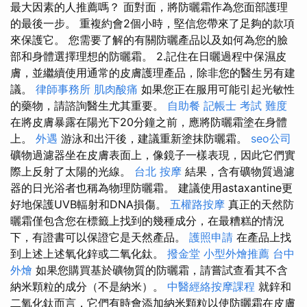
最大因素的人推薦嗎？ 面對面，將防曬霜作為您面部護理
的最後一步。 重複約會2個小時，堅信您帶來了足夠的款項
來保護它。 您需要了解的有關防曬產品以及如何為您的臉
部和身體選擇理想的防曬霜。 2.記住在日曬過程中保濕皮
膚，並繼續使用通常的皮膚護理產品，除非您的醫生另有建
議。
律師事務所
肌肉酸痛
如果您正在服用可能引起光敏性
的藥物，請諮詢醫生尤其重要。
自助餐
記帳士 考試 難度
在將皮膚暴露在陽光下20分鐘之前，應將防曬霜塗在身體
上。
外遇
游泳和出汗後，建議重新塗抹防曬霜。
seo公司
礦物過濾器坐在皮膚表面上，像鏡子一樣表現，因此它們實
際上反射了太陽的光線。
台北 按摩
結果，含有礦物質過濾
器的日光浴者也稱為物理防曬霜。 建議使用astaxantine更
好地保護UVB輻射和DNA損傷。
五權路按摩
真正的天然防
曬霜僅包含您在標籤上找到的幾種成分，在最糟糕的情況
下，有證書可以保證它是天然產品。
護照申請
在產品上找
到上述上述氧化鋅或二氧化鈦。
撥金堂
小型外燴推薦
台中
外燴
如果您購買基於礦物質的防曬霜，請嘗試查看其不含
納米顆粒的成分（不是納米）。
中醫經絡按摩課程
就鋅和
二氧化鈦而言，它們有時會添加納米顆粒以使防曬霜在皮膚