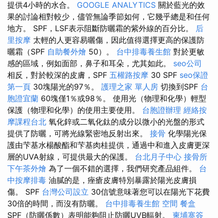
提供4小時的水合。
GOOGLE ANALYTICS
關於藍光的效
果的討論相對較少，儘管無論季節如何，它幾乎總是和任何
地方。 SPF，LSF表示阻斷防曬霜的紫外線的百分比。
后
里按摩
太輕的人更容易曬傷，因此值得選擇更高的保護防
曬霜（SPF
自助餐外燴
50）。
台中排毒養生館
對於更敏
感的區域，例如面部，鼻子和耳朵，尤其如此。
seo公司
相反，對於較深的皮膚，SPF
五權路按摩
30 SPF
seo保證
第一頁
30塊陽光的97％。
護理之家 單人房
切換到SPF
台
胞證宜蘭
60塊僅1％或98％。 使用光（物理和化學）輕型
保護（物理和化學）的使用主要使用。
台胞證辦理
經絡按
摩課程台北
氧化鋅或二氧化鈦的成分以微小的光盤的形式
提供了防曬，可將光線緊密地反射出來。
接骨
化學陽光保
護由芐基水楊酸酯和芐基肉桂提供，通過中和進入皮膚更深
層的UVA射線，可提供最大的保護。
台北月子中心
接骨所
下午茶外燴
為了一個不錯的選擇，我們研究產品組件。
台
中按摩排毒
油膩的是，痤瘡皮膚特別暴露於陽光皮膚損
傷。 SPF
台灣公司設立
30信號意味著您可以在陽光下花費
30倍的時間，而沒有防曬。
台中排毒養生館
空間
餐盒
SPF（防曬係數）表明能夠阻止防曬UVB輻射。
柬埔寨簽