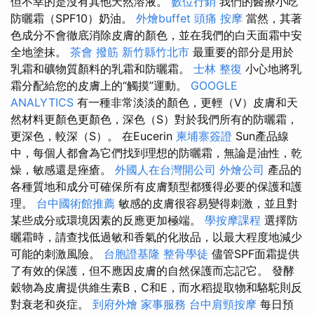
但不幸的是沒有其他天然溶液。
數位行銷
我們的醫療小吃
防曬霜（SPF10）奶油。
外燴buffet
頭痛 按摩
當然，其著
色成分不會徹底消除皮膚的顏色，並在我們的白天面霜中安
全地塗抹。
茶會
撥筋 新竹縣竹北市
最重要的部分是用於
乳霜和礦物質顏料的乳霜和防曬霜。
士林 整復
小心地將乳
霜分配給您的皮膚上的“觸摸”運動。
GOOGLE
ANALYTICS
有一種非常淡淡的顏色，更輕（V）皮膚和天
然材料更顏色更顏色，深色（S）對於我們所有的防曬霜，
更深色，較深（S）。 在Eucerin
柬埔寨簽證
Sun產品線
中，每個人都會為它們找到理想的防曬霜，無論是油性，乾
燥，敏感還是痤瘡。
外國人在台灣開公司
外燴公司
產品的
各種質地和成分可確保所有皮膚類型都獲得必要的保護和護
理。
台中國術館推薦
敏感的皮膚很容易變得刺激，並且對
某些成分或環境因素的反應更加極端。
學按摩課程
選擇防
曬霜時，請查找低過敏和香氣的化妝品，以最大程度地減少
可能的刺激風險。
台胞證基隆
整骨學徒
儘管SPF面霜提供
了有效的保護，但不應因皮膚的自然保護而忘記它。 發酵
穀物為皮膚提供維生素B，C和E，而水稻提取物和駱駝則反
對衰老和炎症。
到府外燴
家事服務
台中肩頸按摩
每日預