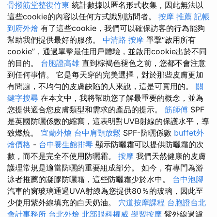
骨撥筋堂整復竹東
統計數據以匿名形式收集，因此無法以
這些cookie的內容以任何方式識別訪問者。
按摩 推薦
記帳
到府外燴
有了這些cookie，我們可以確保訪客的行為能夠
幫助我們提供最好的服務。
中清路 按摩
單擊“啟用所有
cookie”，通過單擊最佳用戶體驗，並啟用cookie出於不同
的目的。
台胞證高雄
直到棕褐色褪色之前，您都不會注意
到任何事情。 它是每天穿的完美選擇，對於那些皮膚更加
有問題，不均勻的皮膚缺陷的人來說，這是可實用的。
關
鍵字搜尋
在本文中，我將幫助您了解最重要的概念，並為
您提供適合您皮膚類型和需求的產品的提示。
筋師傅
SPF
是英國防曬係數的縮寫，這表明對UVB射線的保護水平，導
致燃燒。
宜蘭外燴
台中肩頸放鬆
SPF-防曬係數
buffet外
燴價格
-
台中養生館排毒
顯示防曬霜可以提供防曬霜的次
數，而不是完全不使用防曬霜。
按摩
我們天然健康的皮膚
護理常規是適當防曬的重要組成部分。 如今，有專門為游
泳者推薦的凝膠防曬霜，這些防曬霜少於水中。
台中泡腳
汽車的窗玻璃通過UVA射線為您提供80％的玻璃，因此至
少使用紫外線填充的白天奶油。
穴道按摩課程
台胞證台北
會計事務所
台北外燴
北部眼科權威
學習按摩
紫外線過濾