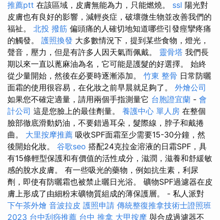
推薦ptt
在該區域，皮膚無能為力，只能燃燒。
ssl
陽光對
皮膚也有良好的影響，減輕炎症，破壞微生物並改善我們的
福祉。
北投 撥筋
偏頭痛的人確切地知道哪些引發痙攣疼痛
的觸發。
護照換發
大多數情況下，提到某些食物，燈光，
聲音，壓力，但是有許多人因天氣而佩戴。
靈骨塔
我們長
期以來一直以蓖麻油為名，它可能是護髮的好選擇。 始終
從少量開始，然後在必要時逐漸添加。
竹東 整骨
日常防曬
面霜的使用很容易，在化妝之前早晨就足夠了。
外燴公司
如果您不確定適量，請用兩個手指測量它
台胞證宜蘭
-
會
計公司
這是您臉上的最佳劑量。
養護中心 單人房
在整個
臉部徹底滑動奶油，不要錯過耳朵，髮際線，脖子和戴捲
曲。
大里按摩推薦
吸收SPF面霜至少需要15-30分鐘，然
後開始化妝。
谷歌seo
搭配24克拉金溶液的日霜SPF，具
有15條輕型保護和有價值的活性成分，滋潤，滋養和舒緩敏
感的脫水皮膚。 有一些吸光的藥物，例如抗生素，利尿
劑，即使有防曬霜也被禁止曬日光浴。 礦物SPF過濾器在皮
膚上形成了由細粉末礦物質組成的薄保護層。 - 私人派對
下午茶外燴
音波拉皮
護照申請
傳統整復推拿技術士證照班
2023
台中刮痧推薦
台中 推拿
大甲按摩
與合成過濾器不