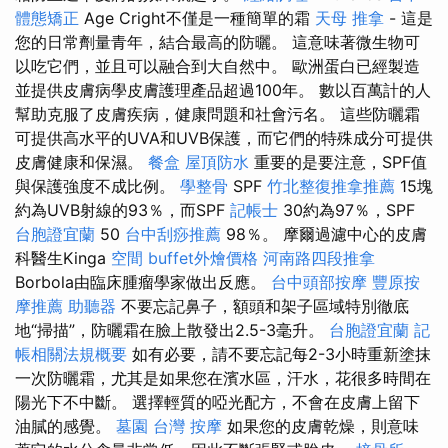
體態矯正
Age Cright不僅是一種簡單的霜
天母 推拿
- 這是
您的日常劑量青年，結合最高的防曬。 這意味著微生物可
以吃它們，並且可以融合到大自然中。 歐洲蛋白已經製造
並提供皮膚病學皮膚護理產品超過100年。 數以百萬計的人
幫助克服了皮膚疾病，健康問題和社會污名。 這些防曬霜
可提供高水平的UVA和UVB保護，而它們的特殊成分可提供
皮膚健康和保濕。
餐盒
屋頂防水
重要的是要注意，SPF值
與保護強度不成比例。
學整骨
SPF
竹北整復推拿推薦
15塊
約為UVB射線的93％，而SPF
記帳士
30約為97％，SPF
台胞證宜蘭
50
台中刮痧推薦
98％。 摩爾過濾中心的皮膚
科醫生Kinga
空間
buffet外燴價格
河南路四段推拿
Borbola由臨床腫瘤學家做出反應。
台中頭部按摩
豐原按
摩推薦
助聽器
不要忘記鼻子，額頭和架子區域特別徹底
地“掃描”，防曬霜在臉上散發出2.5-3毫升。
台胞證宜蘭
記
帳相關法規概要
如有必要，請不要忘記每2-3小時重新塗抹
一次防曬霜，尤其是如果您在濱水區，汗水，花很多時間在
陽光下不中斷。 選擇輕質的啞光配方，不會在皮膚上留下
油膩的感覺。
墓園
台灣 按摩
如果您的皮膚乾燥，則意味