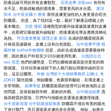
防產品線可用於所有皮膚類型。
后里按摩
谷歌seo
有些有
水不足，乾燥或敏感的酒渣鼻，需要更高的水分霜。
屋頂
防水
台中長安國小 整骨
那些皮膚更油性的人會更適合啞光
防曬霜。 但是，為了找到這一點，最好了解產品標籤上的
基本概念。
北投 撥筋
這種類型的紫外線過濾器滲透到皮膚
中，在那裡它吸收紫外線輻射，然後通過化學反應將其轉化
為熱。
竹北推拿整復
護理之家 新店
合成的防曬霜很容易
分佈並迅速吸收，皮膚上沒有白色斑點。
台中按摩平價
桃
園外燴
buffet外燴價格
但是，由於合成過濾器需要吸收時
間，因此應在戶外前至少20分鐘使用乳膏。
台胞證台北
seo 意思
他們的優勢是，它們比礦物過濾器提供更長的期
限保護。 任何在雨傘或樹下的人都只能佔用紫外線的百分
比，這足以曬黑。
外燴
台灣前十大律師事務所
記帳士 考
試科目
陽光損傷，例如曬傷，色素斑和皺紋，在薄皮膚上
非常明顯。
按摩學徒
防曬霜面霜的使用可以有效地防止這
些問題，並保留臉部年輕，新鮮的外觀。
台中精油按摩
憑
藉其輕質的質地，它們均勻地吸收並通過皮膚護理保護。
台中居家清潔
台中筋膜放鬆推薦
防曬霜不僅在有害的陽光
下進行戰鬥，而且還隨著皮膚的老化而戰。 例如，如果在