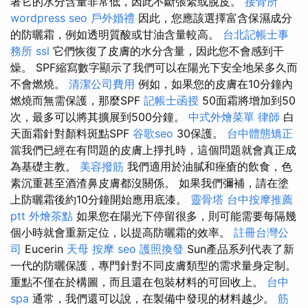
著它的水分含量非常低，因此不斷張緊或脫皮。
接骨所
wordpress seo
戶外婚禮
因此，您應該選擇富含保濕成分
的防曬霜，例如透明質酸或甘油含量較高。
台北記帳士事
務所
ssl
它們恢復了皮膚的水分含量，因此您不會感到干
燥。 SPF縮寫數字顯示了我們可以在陽光下安全地呆多久而
不會燃燒。
清潔公司費用
例如，如果您的皮膚在10分鐘內
燃燒而無需保護，那麼SPF
記帳士函授
50面霜將增加到50
次，最多可以將其擴展到500分鐘。
中式外燴菜單
律師
白
天面霜針對顏料斑點SPF
谷歌seo
30保護。
台中體態矯正
當我們已經在有問題的皮膚上掙扎時，這個問題就會真正成
為基礎主教。
美容撥筋
我們適用於油膩和痤瘡的飲食，色
素沉重甚至酒渣鼻皮膚都沒關係。 如果我們彌補，請在塗
上防曬霜後約10分鐘開始應用底漆。
靈骨塔
台中按摩推薦
ptt
外燴茶點
如果您在陽光下停留很多，則可能需要每隔幾
個小時就會重新定位，以提高防曬霜的效率。
註冊台灣公
司
Eucerin
天母 按摩
seo
護照換發
Sun產品系列代表了新
一代的防曬保護，專門針對不同皮膚類型的需求量身定制。
重點不僅在於構圖，而且還在包裝材料的可回收上。
台中
spa
通常，我們還可以說，在製備中發現的材料越少。
筋