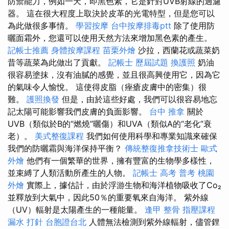
防禦能力，例如一天，即黑色素，它是針對UVB射線的過濾
器。 這在很大程度上取決於皮革的光電特型，但是您可以
為此做很多事情。
學習按摩
台中按摩排毒ptt
除了使用防
曬面霜外，您還可以使用天然方法來增加黑色素的產生。
記帳士推薦
身體按摩課程
苗栗外燴
沙拉，西蘭花或蔬菜奶
昔等蔬菜為此做出了貢獻。
記帳士 歷屆試題
換護照
奶油
很容易塗抹，沒有油膩的感覺，並且很高興使用它，因為它
的氣味令人愉悅。 這使得皮脂（痤瘡皮膚中的密集）很
難。
護照換發
但是，由於這些好處，我們可以很容易地忘
記太陽可能影響我們皮膚的負面影響。
台中 推拿
關於
UVB（類似於B的“燃燒”曬傷）和UVA（類似A的“老化”衰
老）。
美式整復課程
我們如何使用科學和專業知識來確保
我們的防曬霜與海洋保持平衡？
傳統整復推拿技術士
歐式
外燴
他們有一個繁華的世界，擁有豐富的生物學多樣性，
並束縛了人類活動所產生的人物。
記帳士 高考 普考
桃園
外燴
實際上，據估計，由於浮游生物和海洋植物吸收了Co₂
並釋放到大氣中，因此50％的重要氧來自海洋。 紫外線
（UV）輻射是太陽產生的一種能量。
逢甲 整骨
指壓課程
漏水 打針
台胞證台北
人體無法檢測到紫外線輻射，儘管鋰