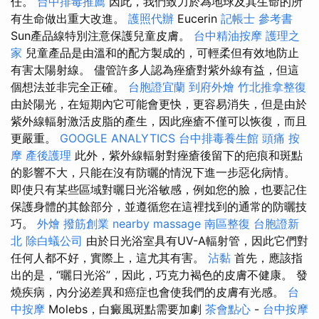
任。
台中排毒推薦
因此，我們致力於為地球及其生命的所
有生命做出重大改進。
護照代辦
Eucerin
記帳士 參考書
Sun產品線特別注意保護兒童皮膚。
台中精油按摩
護理之
家
兒童產品是由溫和的配方製成的，可輕柔但有效地防止
有害太陽射線。 儘管許多人認為痤瘡對紫外線有益，但這
個想法並非完全正確。
台胞證宜蘭
到府外燴
竹北推拿整復
由於陽光，在短期內它可能會更快，更容易消失，但是由於
紫外線輻射激活皮脂的產生，因此痤瘡不僅可以恢復，而且
更嚴重。
GOOGLE ANALYTICS
台中排毒養生館
頭痛 按
摩
產後護理
此外，紫外線輻射對痤瘡後留下的疤痕和斑點
的影響不大，只能在沒有防曬的情況下進一步惡化病情。
即使只有某些區域對曬日光浴敏感，例如您的臉，也要記住
保護身體的其餘部分，並遵循您在這裡找到的通常的防曬技
巧。
外燴
撥筋創業
nearby massage
南區整復
台胞證新
北
除白蟻公司
由於日光浴室具有UV-A輻射管，因此它們對
任何人都不好，實際上，這尤其有害。
沾黏
首先，應該指
出的是，“曬日光浴”，因此，巧克力褐色的皮膚不健康。 發
燒疾病，內分泌差異和癌症也會使我們的皮膚有光感。
台
中按摩
Molebs，白癜風斑點需要加劇
茶會點心
-
台中按摩