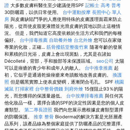
證
大多數皮膚科醫生至少建議使用SPF
記帳士 高考 普考
30防曬霜，以供日常使用。
台中運動按摩
長照中心 單人
房
與皮膚缺陷鬥爭的人應使用特殊的皮膚護理面霜來防止
陽光，從而使皮脂更液體並光滑皮膚的質地以防止這種情
況。 但是，我們知道它高度依賴於生活方式和我們的每種
偏好。
台中排毒推薦
自助餐外燴
台北外燴
您可以在家做
專業的化妝，正確...
筋骨撥筋堂整復竹東
隨著年齡的發展
和累積的日光浴，皮膚上會出現斑點，尤其是在諸如
Décolleté，背部，手和臉部等未保護區域。
seo公司
太陽
可以是痤瘡的青少年和成年人的敵人。
台中推拿推薦
起
初，它似乎是通過乾燥痤瘡來奇蹟般地改善皮膚的。
換護
照
但是曬黑實際上使表皮變稠，逐漸閉合毛孔。 SPF
桃園
滅鼠
打掃家裡
台中整骨價錢
到府外燴
15僅阻止93％的陽
光，而您獲得的保護量越低。
台中按摩排毒推薦
與任何其
他化妝品一樣，選擇合適的SPF的決定性因素是您的個人皮
膚類型。
第二專長證照
我們向您展示應根據皮膚類型選擇
的防曬保護。
推拿 整骨
Bioderma的解決方案是光胚層產
品系列，該產品線為整個家庭提供了防曬產品的完整選擇。