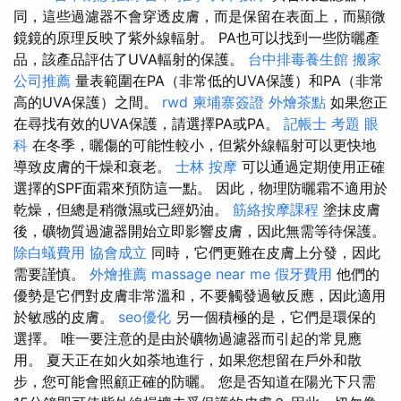
同，這些過濾器不會穿透皮膚，而是保留在表面上，而顯微
鏡鏡的原理反映了紫外線輻射。 PA也可以找到一些防曬產
品，該產品評估了UVA輻射的保護。
台中排毒養生館
搬家
公司推薦
量表範圍在PA（非常低的UVA保護）和PA（非常
高的UVA保護）之間。
rwd
柬埔寨簽證
外燴茶點
如果您正
在尋找有效的UVA保護，請選擇PA或PA。
記帳士 考題
眼
科
在冬季，曬傷的可能性較小，但紫外線輻射可以更快地
導致皮膚的干燥和衰老。
士林 按摩
可以通過定期使用正確
選擇的SPF面霜來預防這一點。 因此，物理防曬霜不適用於
乾燥，但總是稍微濕或已經奶油。
筋絡按摩課程
塗抹皮膚
後，礦物質過濾器開始立即影響皮膚，因此無需等待保護。
除白蟻費用
協會成立
同時，它們更難在皮膚上分發，因此
需要謹慎。
外燴推薦
massage near me
假牙費用
他們的
優勢是它們對皮膚非常溫和，不要觸發過敏反應，因此適用
於敏感的皮膚。
seo優化
另一個積極的是，它們是環保的
選擇。 唯一要注意的是由於礦物過濾器而引起的常見應
用。 夏天正在如火如荼地進行，如果您想留在戶外和散
步，您可能會照顧正確的防曬。 您是否知道在陽光下只需