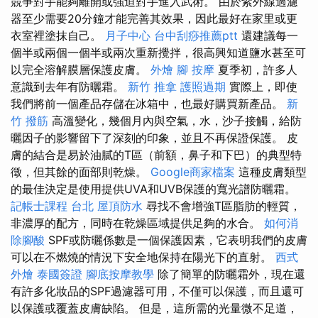
競爭對手能夠離開或強迫對手進入武術。 由於紫外線過濾
器至少需要20分鐘才能完善其效果，因此最好在家里或更
衣室裡塗抹自己。
月子中心
台中刮痧推薦ptt
還建議每一
個半或兩個一個半或兩次重新攪拌，很高興知道鹽水甚至可
以完全溶解膜層保護皮膚。
外燴
腳 按摩
夏季初，許多人
意識到去年有防曬霜。
新竹 推拿
護照過期
實際上，即使
我們將前一個產品存儲在冰箱中，也最好購買新產品。
新
竹 撥筋
高溫變化，幾個月內與空氣，水，沙子接觸，給防
曬因子的影響留下了深刻的印象，並且不再保證保護。 皮
膚的結合是易於油膩的T區（前額，鼻子和下巴）的典型特
徵，但其餘的面部則乾燥。
Google商家檔案
這種皮膚類型
的最佳決定是使用提供UVA和UVB保護的寬光譜防曬霜。
記帳士課程 台北
屋頂防水
尋找不會增強T區脂肪的輕質，
非濃厚的配方，同時在乾燥區域提供足夠的水合。
如何消
除腳酸
SPF或防曬係數是一個保護因素，它表明我們的皮膚
可以在不燃燒的情況下安全地保持在陽光下的直射。
西式
外燴
泰國簽證
腳底按摩教學
除了簡單的防曬霜外，現在還
有許多化妝品的SPF過濾器可用，不僅可以保護，而且還可
以保護或覆蓋皮膚缺陷。 但是，這所需的光量微不足道，