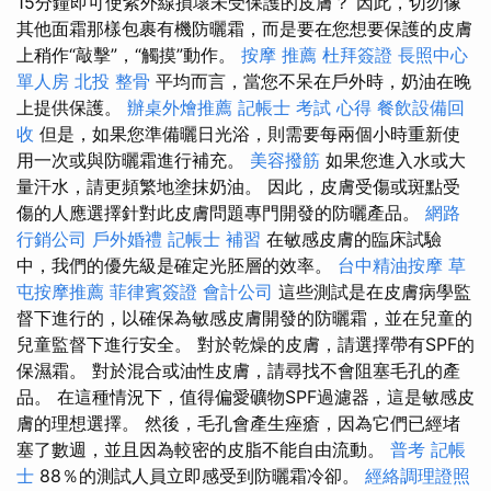
15分鐘即可使紫外線損壞未受保護的皮膚？ 因此，切勿像
其他面霜那樣包裹有機防曬霜，而是要在您想要保護的皮膚
上稍作“敲擊”，“觸摸”動作。
按摩 推薦
杜拜簽證
長照中心
單人房
北投 整骨
平均而言，當您不呆在戶外時，奶油在晚
上提供保護。
辦桌外燴推薦
記帳士 考試 心得
餐飲設備回
收
但是，如果您準備曬日光浴，則需要每兩個小時重新使
用一次或與防曬霜進行補充。
美容撥筋
如果您進入水或大
量汗水，請更頻繁地塗抹奶油。 因此，皮膚受傷或斑點受
傷的人應選擇針對此皮膚問題專門開發的防曬產品。
網路
行銷公司
戶外婚禮
記帳士 補習
在敏感皮膚的臨床試驗
中，我們的優先級是確定光胚層的效率。
台中精油按摩
草
屯按摩推薦
菲律賓簽證
會計公司
這些測試是在皮膚病學監
督下進行的，以確保為敏感皮膚開發的防曬霜，並在兒童的
兒童監督下進行安全。 對於乾燥的皮膚，請選擇帶有SPF的
保濕霜。 對於混合或油性皮膚，請尋找不會阻塞毛孔的產
品。 在這種情況下，值得偏愛礦物SPF過濾器，這是敏感皮
膚的理想選擇。 然後，毛孔會產生痤瘡，因為它們已經堵
塞了數週，並且因為較密的皮脂不能自由流動。
普考 記帳
士
88％的測試人員立即感受到防曬霜冷卻。
經絡調理證照