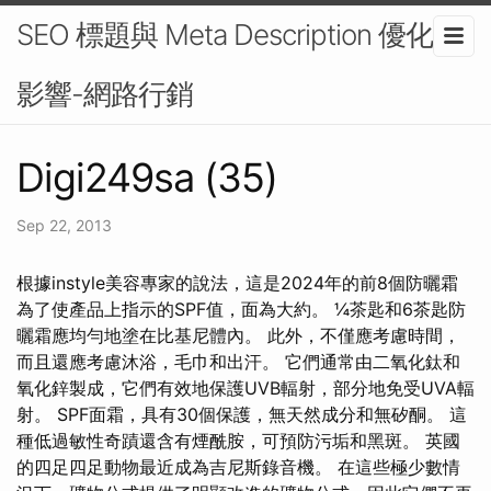
SEO 標題與 Meta Description 優化的
影響-網路行銷
Digi249sa (35)
Sep 22, 2013
根據instyle美容專家的說法，這是2024年的前8個防曬霜
為了使產品上指示的SPF值，面為大約。 ¼茶匙和6茶匙防
曬霜應均勻地塗在比基尼體內。 此外，不僅應考慮時間，
而且還應考慮沐浴，毛巾和出汗。 它們通常由二氧化鈦和
氧化鋅製成，它們有效地保護UVB輻射，部分地免受UVA輻
射。 SPF面霜，具有30個保護，無天然成分和無矽酮。 這
種低過敏性奇蹟還含有煙酰胺，可預防污垢和黑斑。 英國
的四足四足動物最近成為吉尼斯錄音機。 在這些極少數情