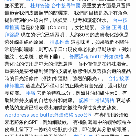
並不重要。
杜拜簽證
台中整骨神醫
最重要的方面是只選擇
最適合我們皮膚類型的防曬霜。 我們的目標是為所有角色
提供苛刻的在線內容，以娛樂，思考和讓您潛水。
台中按
摩推薦
這是科洛爾（Colore），女性場景。
茶會
正骨
杜
拜簽證
現在的研究已經證明，大約80％的皮膚老化跡像是
紫外線射線的原因。
推拿推薦
這意味著，如果我們不關注
常規的防曬霜，則可以早日出現皮膚老化的早期跡象（例如
皺紋，色素斑，皮膚下垂）。
舒壓課程
buffet外燴價格
專
業化妝的使用是每天的理想選擇，而不僅僅是在特殊場合。
重要的是要考慮到我們的皮膚的敏感性以及選擇合適的產品
時的日光浴條件（例如水運動，強烈的陽光）。
台北 按摩
律師推薦
這些產品不僅可以防止陽光有害光線，還可以保
養皮膚。
腰痛
它們的特殊成分，例如甘油和維生素E，有
助於維持皮膚的自然水分和健康。
記帳士 考試資格
衰老或
成熟的皮膚已經表現出細微的皺紋和彈性喪失的跡象。
wordpress seo
buffet外燴價格
seo公司
有專門用於治療
衰老跡象的SPF，例如細皺紋。 有機防曬霜中的礦物顆粒在
皮膚上留下了一條略帶粉狀的小徑，即使將其分散成薄層，