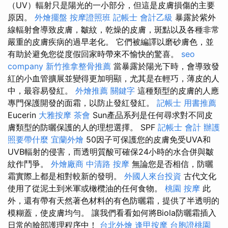
（UV）輻射只是陽光的一小部分，但這是皮膚損傷的主要
原因。
外燴擺盤
按摩證照班
記帳士 會計乙級
暴露於紫外
線輻射會導致皮膚，皺紋，乾燥的皮膚，斑點以及各種非常
嚴重的皮膚疾病的過早老化。 它們被編譯以磨砂膚色，並
有助於避免您從度假回家時帶來不愉快的驚喜。
seo
company
新竹推拿整骨推薦
當暴露於陽光下時，會導致發
紅的小血管擴展並變得更加明顯，尤其是在輕巧，薄皮的人
中，最容易發紅。
外燴推薦
關鍵字
這種類型的皮膚的人應
專門保護開發的面霜，以防止發紅發紅。
記帳士 用書推薦
Eucerin
大雅按摩
茶會
Sun產品系列是任何尋求對不同皮
膚類型的防曬保護的人的理想選擇。 SPF
記帳士 會計
辦護
照要帶什麼
宜蘭外燴
50因子可保護您的皮膚免受UVA和
UVB輻射的侵害，而透明質酸可確保24小時的水合併與皺
紋作鬥爭。
外燴廠商
中清路 按摩
無論您是否相信，防曬
霜實際上都是相對較新的發明。
外國人來台投資
古代文化
使用了從泥土到米軍或橄欖油的任何食物。
桃園 按摩
此
外，還有帶有天然著色材料的有色防曬霜，提供了半透明的
模糊蓋，使皮膚均勻。 讓我們看看如何將Biola防曬霜插入
日常的臉部護理程序中！
台北外燴
逢甲按摩
台胞證桃園