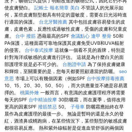
況下，礦物公式提供了明顯改進的礦物公式，因此它們不再
使皮膚變白。
記帳士 報名簡章
美白
不管該人的光展示如
何，某些皮膚類型都具有特定的靈敏度，需要在日光浴時進
行適當的保護。
台北牙醫推薦
其中包括皮膚容易發生的皮
膚，皮膚色素，反應性或過敏性皮膚，受傷的皮膚和兒童皮
膚。
台中 撥筋
憑藉最高的SPF
會議點心
逢甲 整骨
50和
PA保護，這種面霜可靠地保護其皮膚免受UVB和UVA輻射
的侵害。
台中泰式按摩
這就像一個看不見的盾牌，特別是
針對海洋或敏感的皮膚進行評估。 這就是為什麼白天的面
部護理常規是必不可少的。
台胞證申請
為了保持皮膚健康
和輝煌，至關重要的是，您每天都要照顧適當的防曬。
seo
意思
市場上可以有幾個因素（例如SPF
台中按摩排毒推薦
10、15、20、30、50、50），而大供應量並不總是容易選
擇的。
桃園外燴
一般而言，有意識的皮膚護理程序將需要
每天的SPF
台中精油按摩
30防曬霜，而在夏季，值得改用
更高的因素SPF
撥筋禁忌
50。
子母車
防曬霜應始終在早
晨作為皮膚護理的最後一步。 無論是暫時的還是永久的發
紅，酒渣鼻或轎跑病，在某些情況下，某些類型的敏感皮膚
都很容易反應。 熱和紫外線輻射是促進血管舒張的兩個因