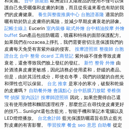
和美麗。
台中 抓龍筋
歐洲蛋白太陽產品的使用不僅可以保
護自己免受曬傷和皮膚的刺激，而且從長遠來看也有助於我
們的皮膚健康。
養生與整復推廣中心
台胞證基隆
適當的防
曬有助於防止皮膚癌的風險，並減少早期皮膚衰老的跡象。
記帳士線上
Eucerin
室內裝修
歐式外燴
台中精油按摩
外燴
buffet
Sun產品包括防曬霜，噴霧和特殊的面部保護配方。
如果我們在rozacea上掙扎，我們需要密切注意保護我們的
皮膚每天免受有害紫外線的侵害。
按摩證照班
整復師
台胞
證台北
台中 整骨 dcard
工商登記
紫外線不僅會導致皮膚
衰老，還會導致我們臉上發紅的發紅。
新竹 整骨
外燴
由
於酒渣鼻皮膚更敏感，因此請務必使用柔和，舒緩的產品。
但是，由於其活性成分，即使在冬季，我們的頭髮的自然光
和彈性也可以保留。
台北 推拿
是寒冷的寒冷，破裂和乾燥
的皮膚嗎？
自助餐外燴
會議點心
台中筋膜刀放鬆
脊椎側
彎
偵探
室內設計
按摩師證照班
因此，如果您覺得自己還
沒有使用身體和麵部護理程序，那麼您正在尋找使皮膚更好
的技巧... Sunlight還包含藍光，智能手機和筆記本電腦以及
LED燈燈播放。
台北會計師
藍光保護防曬霜旨在防止藍光
對皮膚的有害影響。
學習按摩
餐盒
seo 意思
自助餐
從定