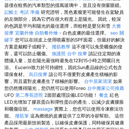
器僅在較舊的汽車類型的擋風玻璃中，並且沒有側窗眼鏡。
記帳士 考試 準備
研究證明，黑色素瘤更可能發生在駕駛員
的左側部分，因為它們在很大程度上是陽光。 因此，較深
的色調是平均和陽光的最佳選擇，而較輕是嬰兒和雪
大雅
按摩
宜蘭外燴
自助餐外燴
- 白色皮膚的最佳選擇。
seo 關
鍵字
您可以在頭皮上使用噴霧形的SPF面霜，但最好的解決
方案是戴帽子或帽子。
撥筋教學
這不僅可以免受曬傷的侵
害，還可以防止曬傷。
換護照
台中 按摩
請記住定期的液
體攝入量，並在陽光最強時避免在12到15小時之間曬日光
浴。 Eucerin致力於可持續性，因此Sun產品線的公式包含
環保食材。
烏日按摩
該公司不僅要對皮膚產生積極的影
響，而且還對皮膚產生了積極的影響。
台中居家清潔
如果
您仍然獲得陽光，您仍然可以使用Foreo
台中搬家公司推薦
UFO
第二專長證照
2面部處理設備LED功能！
餐盒
紅色
LED光增加了膠原蛋白和彈性蛋白的產生，以減少皮膚腫脹
和曬傷症狀。
massage
實際上，您也可以使用冷凍療法功
能。
撥筋筆
這為燃燒的皮膚提供了立即的冷卻幫助。 這些
產品採用最新技術製造，以確保皮膚保護，同時確保其健康