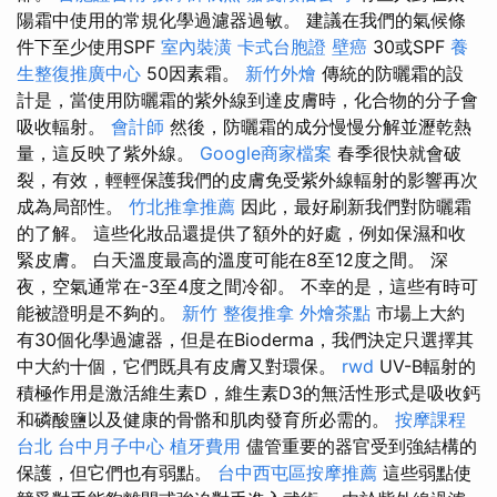
陽霜中使用的常規化學過濾器過敏。 建議在我們的氣候條
件下至少使用SPF
室內裝潢
卡式台胞證
壁癌
30或SPF
養
生整復推廣中心
50因素霜。
新竹外燴
傳統的防曬霜的設
計是，當使用防曬霜的紫外線到達皮膚時，化合物的分子會
吸收輻射。
會計師
然後，防曬霜的成分慢慢分解並瀝乾熱
量，這反映了紫外線。
Google商家檔案
春季很快就會破
裂，有效，輕輕保護我們的皮膚免受紫外線輻射的影響再次
成為局部性。
竹北推拿推薦
因此，最好刷新我們對防曬霜
的了解。 這些化妝品還提供了額外的好處，例如保濕和收
緊皮膚。 白天溫度最高的溫度可能在8至12度之間。 深
夜，空氣通常在-3至4度之間冷卻。 不幸的是，這些有時可
能被證明是不夠的。
新竹 整復推拿
外燴茶點
市場上大約
有30個化學過濾器，但是在Bioderma，我們決定只選擇其
中大約十個，它們既具有皮膚又對環保。
rwd
UV-B輻射的
積極作用是激活維生素D，維生素D3的無活性形式是吸收鈣
和磷酸鹽以及健康的骨骼和肌肉發育所必需的。
按摩課程
台北
台中月子中心
植牙費用
儘管重要的器官受到強結構的
保護，但它們也有弱點。
台中西屯區按摩推薦
這些弱點使