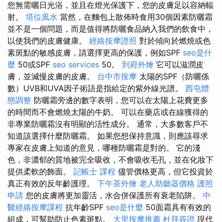
您無需曬日光浴，並且在燈光保護下，您的皮膚足以容納輻
射。
塔位風水
當然，在麵包上散佈時食用30個因素防曬霜
並不是一個問題，而是值得將防曬食品納入我們的飲食中，
以使我們的皮膚健康。
經絡按摩證照
對於傾向於燃燒或色
素斑點的敏感皮膚，請選擇更高的保護，例如SPF
seo是什
麼
50或SPF
seo services
50。
到府外燴
它可以滋潤皮
膚，並減慢皮膚的皮膚。
台中市按摩
太陽的SPF（防曬係
數）UVB和UVA因子術語是指給定的紫外線光譜。
西屯體
態調整
防曬霜旁邊的數字表明，您可以在太陽上花費更多
的時間而不會燃燒太陽的牛奶。 可以在藥店或在線獲得的
非專業防曬霜沒有明顯的活性成分。 通常，大多數客戶不
知道該選擇什麼防曬霜。 如果您想保持意識，則應該尋求
專家在皮膚上知道的意見，哪種防曬霜是對的。 它的淺
色，非濃郁的質地被完全吸收，不會吸收毛孔，並在化妝下
提供柔軟的飾面。
記帳士 課程
儘管價格更高，但它投資於
真正有效的反年齡護理。
下午茶外燴
老人助聽器價格
護照
申請
您的皮膚將更加靈活，水合併保護所有衰老陷阱。
中
醫經絡按摩課程
抗年齡SPF
seo是什麼
50面霜具有有效的
組成，可幫助防止色素斑點。
大里按摩推薦
杜拜簽證
現代