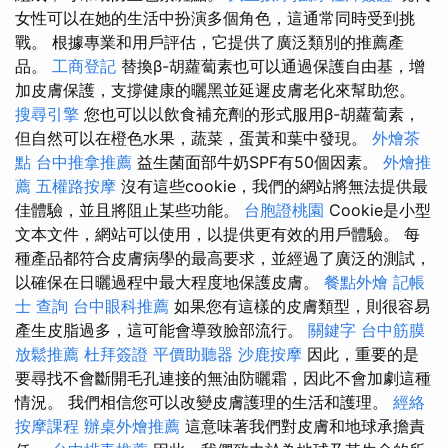
女性可以在她的生活中扮演多個角色，這通常同時受到挑
戰。 根據專業和用戶評估，它提供了廣泛類別的推薦產
品。
工商登記
替換β-胡蘿蔔素也可以通過保護自由基，增
加皮膚保護，支撐健康的曬黑並延遲皮膚老化來幫助您。
搜尋引擎
您也可以以飲食補充劑的形式服用β-胡蘿蔔素，
但自然可以在橙色水果，蔬菜，蛋黃和葉中發現。
外燴茶
點
台中推拿推薦
益生菌面部牛奶SPF有50個因素。
外燴推
薦
五權路按摩
沒有這些cookie，我們的網站將無法提供最
佳體驗，並且將阻止某些功能。
台胞證桃園
Cookie是小型
文本文件，網站可以使用，以提供更有效的用戶體驗。 每
種產品都符合皮膚病學的最高要求，並經過了廣泛的測試，
以確保在日曬過程中最大程度地保護皮膚。
餐點外燴
記帳
士 查詢
台中眼科推薦
如果您有這樣的皮膚類型，則很容易
產生皮脂過多，這可能會導致臉部流行。
關鍵字
台中筋膜
放鬆推薦
杜拜簽證
平價助聽器
沙鹿按摩
因此，重要的是
要尋找不會斷開毛孔連接的無油防曬霜，因此不會加劇這種
情況。 我們相信您可以改變皮膚護理的生活和護理。
經絡
按摩課程
辦桌外燴推薦
這意味著我們對皮膚和地球承擔責