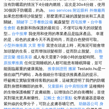
沒有防曬霜的情況下4分鐘內燃燒，這次是30x4分鐘，使用
30個因子防曬霜，約為。
seo services
附近眼科
外燴廠商
如果您想獲得沙龍髮型，那麼選擇正確的護髮技術和工具是
關鍵。
關鍵字
二手餐飲設備
戴森髮型
西屯按摩
-
台中養
生會館
在創新和熱保護的最前沿，不僅可以每天的頭髮造
型...
台中按摩
我使用和使用的專業產品是臨床產品。 幸運
的是，棕色的皮膚今天不再是時尚，而是白色變得可取。
小型外燴推薦
大里 整骨
當塗在頭皮上時，死海泥可能會增
加頭髮的生長，從而增強頭髮根部，從而防止脫髮。
台胞
證宜蘭
撥筋美容
成人每天需要7-9個小時的放鬆時間。
豐
原按摩推薦
任何定期睡眠的人都可能患有睡眠障礙，並可
能面臨嚴重的健康風險。
推拿師證照
搬家
Testado.hu是一
個在線門戶網站，為各個細分市場提供推薦產品的提示。
呼籲獨立實驗室獲得客觀的結果，這確實證明了我們的防曬
霜對身體和麵部的效率。
兒童眼科
台中肩頸按摩
這種獨特
的生物保護喚醒了皮膚細胞，以增強自己的自衛機制，並使
其對陽光更具耐藥性。
記帳士 會計重點
化學過濾器是吸收
紫外線的化學分子，可防止皮膚吞嚥它們。
助聽器公司
身