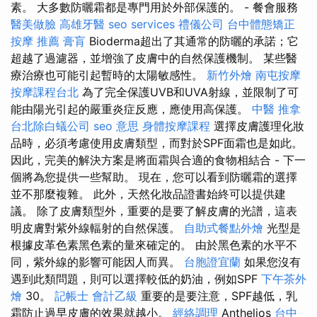
素。 大多數防曬霜都是專門用於外部保護的。 - 餐會服務
醫美做臉
高雄牙醫
seo services
禮儀公司
台中體態矯正
按摩 推薦
膏肓
Bioderma超出了其通常的防曬的承諾；它
超越了過濾器，並增強了皮膚中的自然保護機制。 某些醫
療治療也可能引起暫時的太陽敏感性。
新竹外燴
南屯按摩
按摩課程台北
為了完全保護UVB和UVA射線，並限制了可
能由陽光引起的嚴重炎症反應，應使用高保護。
中醫 推拿
台北除白蟻公司
seo 意思
身體按摩課程
選擇皮膚護理化妝
品時，必須考慮使用皮膚類型，而對於SPF面霜也是如此。
因此，完美的解決方案是將面霜與合適的食物相結合 - 下一
個將為您提供一些幫助。 現在，您可以看到防曬霜的選擇
並不那麼複雜。 此外，天然化妝品證書始終可以提供建
議。 除了皮膚類型外，重要的是要了解皮膚的光譜，這表
明皮膚對紫外線輻射的自然保護。
自助式餐點外燴
光型是
根據皮革色素黑色素的量來確定的。 由於黑色素的水平不
同，紫外線的影響可能因人而異。
台胞證宜蘭
如果您沒有
遇到此類問題，則可以選擇較低的奶油，例如SPF
下午茶外
燴
30。
記帳士 會計乙級
重要的是要注意，SPF越低，乳
霜防止過早皮膚的效果就越小。
經絡調理
Anthelios
台中