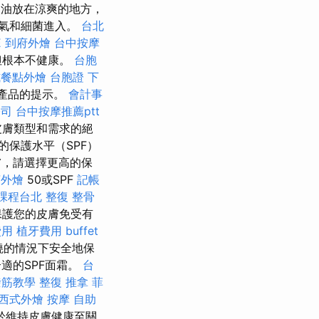
油放在涼爽的地方，
氣和細菌進入。
台北
E
到府外燴
台中按摩
但根本不健康。
台胞
式餐點外燴
台胞證
下
薦產品的提示。
會計事
公司
台中按摩推薦ptt
皮膚類型和需求的絕
保護水平（SPF）
膚，請選擇更高的保
茶外燴
50或SPF
記帳
課程台北
整復 整骨
保護您的皮膚免受有
費用
植牙費用
buffet
燒的情況下安全地保
適的SPF面霜。
台
撥筋教學
整復 推拿
菲
西式外燴
按摩
自助
於維持皮膚健康至關