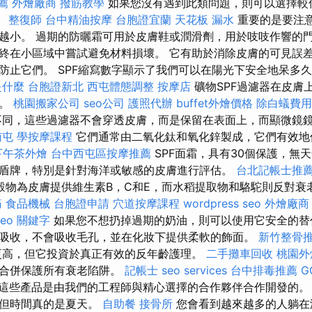
薦
外燴廠商
撥筋教學
如果您沒有遇到此類問題，則可以選擇較低
。
整復師
台中精油按摩
台胞證宜蘭
天花板 漏水
重要的是要注意
越小。 過期的防曬霜可用於皮膚鞋或潤滑劑，用於吱吱作響的門
終在小區域中嘗試避免材料損壞。 它有助於消除皮膚的可見誤
防止它們。 SPF縮寫數字顯示了我們可以在陽光下安全地呆多
是什麼
台胞證新北
西屯體態調整
按摩店
礦物SPF過濾器在皮膚
層。
桃園搬家公司
seo公司
護照代辦
buffet外燴價格
除白蟻費用
同，這些過濾器不會穿透皮膚，而是保留在表面上，而顯微鏡
南屯
學按摩課程
它們通常由二氧化鈦和氧化鋅製成，它們有效地
下午茶外燴
台中西屯區按摩推薦
SPF面霜，具有30個保護，無
盾牌，特別是針對海洋或敏感的皮膚進行評估。
台北記帳士推
穀物為皮膚提供維生素B，C和E，而水稻提取物和駱駝則反對衰
痛
食品機械
台胞證申請
穴道按摩課程
wordpress seo
外燴廠商
seo 關鍵字
如果您不想扔掉過期的奶油，則可以使用它安全的替
吸收，不會吸收毛孔，並在化妝下提供柔軟的飾面。
新竹整骨
更高，但它投資於真正有效的反年齡護理。
二手攤車回收
桃園外
水合併保護所有衰老陷阱。
記帳士
seo services
台中排毒推薦
G
這些產品是由我們的工程師與精心選擇的合作夥伴合作開發的
，但時間真的是夏天。
自助餐
接骨所
您會看到越來越多的人躺在