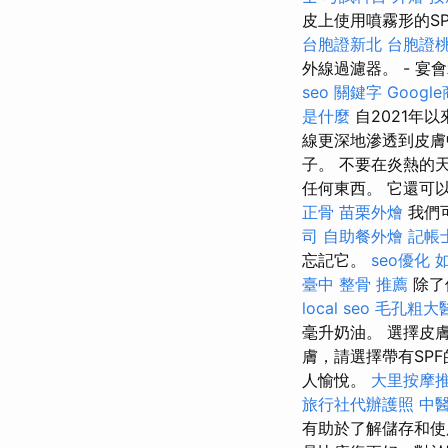
皮上使用噴霧形的S
台胞證新北
台胞證
外線過濾器。 - 宴
seo 關鍵字
Googl
是什麼
自2021年
線更深地滲透到皮膚
子。 不要在炎熱的
任何東西。 它還可
正骨
苗栗外燴
我們
司
自助餐外燴
記帳
忘記它。
seo優化
臺中 整骨 推薦
除了
local seo
毛孔粗大
毫升奶油。 選擇皮
膚，請選擇帶有SP
人愉悅。
大里按摩
旅行社代辦護照
中
有助於了解儲存和