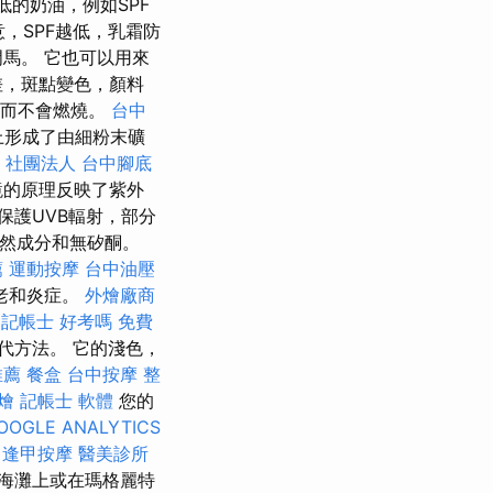
的奶油，例如SPF
，SPF越低，乳霜防
馬。 它也可以用來
差，斑點變色，顏料
久而不會燃燒。
台中
上形成了由細粉末礦
社團法人
台中腳底
鏡的原理反映了紫外
保護UVB輻射，部分
天然成分和無矽酮。
薦
運動按摩
台中油壓
老和炎症。
外燴廠商
記帳士 好考嗎
免費
代方法。 它的淺色，
推薦
餐盒
台中按摩
整
燴
記帳士 軟體
您的
OOGLE ANALYTICS
。
逢甲按摩
醫美診所
海灘上或在瑪格麗特