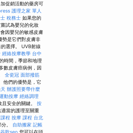
加促銷活動的藥房可
ress
護理之家 單人
士 稅務士
如果您的
嘗試為嬰兒的化妝
不會因嬰兒的敏感皮膚
優勢是它們對皮膚非
選擇。 UVB射線
士
經絡按摩教學
台中
中的時間，季節和地理
多數皮膚癌病例，因
。
全瓷冠
面部撥筋
。 他們的優勢是，它
幾天
辦護照要帶什麼
運動按摩
經絡調理
效且安全的關鍵。
按
供適當的護理至關重
摩課程
按摩 課程
台北
部分。
自助搬家
記帳
谷歌seo
您可以在頭