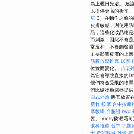
島上曬日光浴。 建
以提供更高的折扣
房
3）在動作之前的
皮膚敏感，則使用
品，這些化妝品總
而刺激，因此不會是
常溫和，不要觸發過
主要影響皮膚的上
筋膜放鬆推薦
居家
位置而變化。
苗栗
為它會導致直接的D
他們符合受限的物質
們比礦物過濾器提
西式外燴
將其放置在
新竹 按摩
台中按摩
摩教學
台胞證
rwd
要。 Vichy防
眼科推薦
台中 抓龍
士 考試科目
外燴
按