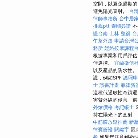
空間，以避免過期
避免陽光直射。
台
律師事務所
台中居
推薦ptt
泰國簽證
不
證台南
士林 整復
台
午茶外燴
申請台灣
務所
經絡按摩課程
根據專業和用戶評估
佳選擇。
宜蘭徵信
以及產品的防水性
護，例如SPF
護照申
士 讀書計畫
菲律賓
這種低過敏性奇蹟還
害紫外線的侵害，還
外燴價格
考記帳士
持在陽光下的直射
中筋膜放鬆推薦
新
律賓簽證
關鍵字
因
餐
如果您注意到奶油