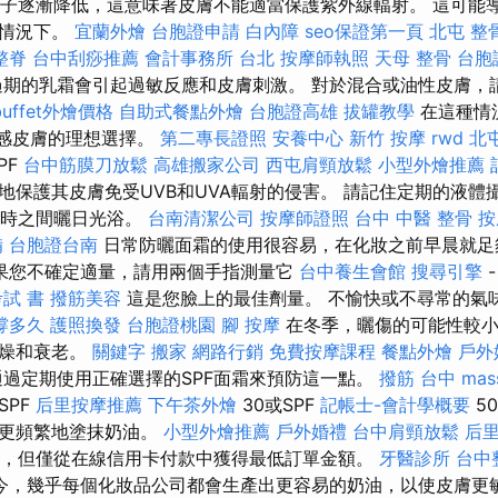
護因子逐漸降低，這意味著皮膚不能適當保護紫外線輻射。 這可能
端情況下。
宜蘭外燴
台胞證申請
白內障
seo保證第一頁
北屯 整
整脊
台中刮痧推薦
會計事務所 台北
按摩師執照
天母 整骨
台胞
期的乳霜會引起過敏反應和皮膚刺激。 對於混合或油性皮膚，
buffet外燴價格
自助式餐點外燴
台胞證高雄
拔罐教學
在這種情
敏感皮膚的理想選擇。
第二專長證照
安養中心
新竹 按摩
rwd
北
PF
台中筋膜刀放鬆
高雄搬家公司
西屯肩頸放鬆
小型外燴推薦
地保護其皮膚免受UVB和UVA輻射的侵害。 請記住定期的液體
5小時之間曬日光浴。
台南清潔公司
按摩師證照
台中 中醫 整骨
按
備
台胞證台南
日常防曬面霜的使用很容易，在化妝之前早晨就
果您不確定適量，請用兩個手指測量它
台中養生會館
搜尋引擎
試 書
撥筋美容
這是您臉上的最佳劑量。 不愉快或不尋常的氣
撐多久
護照換發
台胞證桃園
腳 按摩
在冬季，曬傷的可能性較小
干燥和衰老。
關鍵字
搬家
網路行銷
免費按摩課程
餐點外燴
戶外
過定期使用正確選擇的SPF面霜來預防這一點。
撥筋 台中
mas
SPF
后里按摩推薦
下午茶外燴
30或SPF
記帳士-會計學概要
5
請更頻繁地塗抹奶油。
小型外燴推薦
戶外婚禮
台中肩頸放鬆
后
），但僅從在線信用卡付款中獲得最低訂單金額。
牙醫診所
台中
今，幾乎每個化妝品公司都會生產出更容易的奶油，以使皮膚更