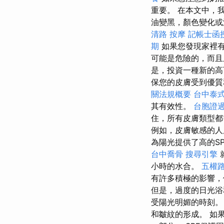
重要。 在本文中，
油變黑，顏色變化或
清路 按摩
記帳士函
期
如果您發現家裡
可能是危險的，而且
是，投資一種新的高
保您的皮膚受到優質
關法規概要
台中泰
其有效性。
台胞證
住，所有皮膚類型都
例如，皮膚敏感的人
為陽光提供了高的S
台中喬骨
搜尋引擎
小時的水合。
五權
有許多積極的影響，
但是，過度的日光浴
受陽光明媚的時刻。
和皺紋的形成。 如