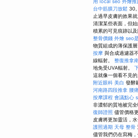
用
local seo
外燴推
台中筋膜刀放鬆
30
止過早皮膚的效果就
清潔某些表面，但始
積累的可見痕跡以及
整骨價錢
外燴
seo
物質組成的薄保護
按摩
與合成過濾器不
線輻射。
整復推拿
地免受UVA輻射。
這就像一個看不見的
附近眼科
美白
發酵
河南路四段推拿
腰
按摩課程
會議點心
非濃郁的質地被完全
復師證照
儘管價格
皮膚將更加靈活，
護照過期
天母 整骨
儘管我們仍在寫梅