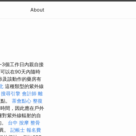
About
-3個工作日內親自接
您可以在90天內隨時
涉及該動作的藥房有
北
這種類型的紫外線
。
搜尋引擎
會計師
離
斑點。
茶會點心
整復
時間，因此應在戶外
膚對紫外線輻射的自
的。
台中 按摩 整骨
而異。
記帳士 報名費