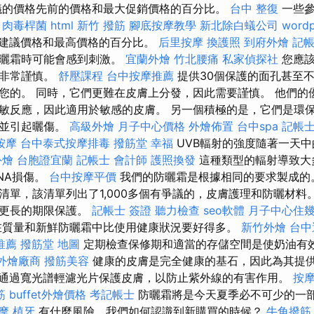
議的價格先前的價格和最大促銷價格的百分比。
台中 整復
一些參
。
肉毒桿菌
html
新竹 撥筋
腳底按摩教學
新北除白蟻公司
wordp
建議價格和最高價格的百分比。
后里按摩
換護照
到府外燴
記帳
防曬霜時可能會感到刺激。
宜蘭外燴
竹北腰痛
私家偵探社
您應該
是非常謹慎。
舒壓課程
台中按摩推薦
提供30個保護的面孔甚至
您的。 同時，它們更難在皮膚上分發，因此需要謹慎。 他們的
敏反應，因此適用於敏感的皮膚。 另一個積極的是，它們是環保的
層並引起曬傷。
高級外燴
月子中心價格
外燴佈置
台中spa
記帳
按摩
台中泰式按摩排毒
撥筋堂 幸福
UVB輻射的強度隨著一天
外燴
台胞證宜蘭
記帳士 會計師
護照換發
這種類型的輻射導致大
NA損傷。
台中按摩平價
我們的防曬霜是根據相同的要求製成的
清單，該清單列出了1,000多個有爭議的，皮膚護理和防曬材料
供更長的期限保護。
記帳士 簽證
聽力檢查
seo軟體
月子中心住
質量和新鮮防曬霜中比使用健康狀況要好得多。
新竹外燴
台中
推薦
撥筋堂 地圖
定期檢查保修期和適當的存儲空間是使奶油有
外燴廠商
撥筋美容
健康的皮膚是完全健康的基石，因此為其提
曬霜可通過寬光譜輕濾光片保護皮膚，以防止紫外線的有害作用。
按
筋
buffet外燴價格
考記帳士
防曬霜將是今天夏季必不可少的一
摩
植牙
有什麼風險，我們如何認識到新購買的時候？
牛角撥筋