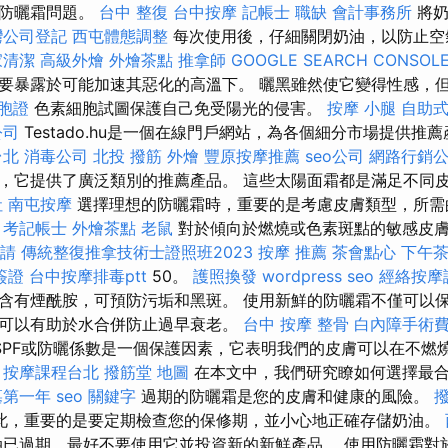
的防曬霜問題。
台中 整復
台中按摩
記帳士 職缺
會計事務所
將奶
灣公司登記
西屯體態調整
每次使用後，仔細關閉奶油，以防止空
家清潔
高級外燴
外燴茶點
推拿師
GOOGLE SEARCH CONSOL
要暴露於可能加速其惡化的高溫下。 曬黑雖然使它變得性感，
胞證
色素細胞試圖保護自己免受陽光的侵害。
按摩 小腿
自助
公司
Testado.hu是一個在線門戶網站，為各個細分市場提供推
台北
消毒公司
北投 撥筋
外燴
豐原按摩推薦
seo公司
網路行銷
，它提供了廣泛類別的推薦產品。 這些太陽面霜都是滿足不同
社
南屯按摩
選擇理想的防曬霜時，重要的是考慮皮膚類型，所需的
。
考記帳士
外燴茶點
老鼠
對於傾向於燃燒或色素斑點的敏感皮
請
傳統整復推拿技術士證照班2023
按摩 推薦
茶會點心
下午
簽證
台中按摩排毒ptt
50。
護照換發
wordpress seo
經絡按摩
含有煙酰胺，可預防污垢和黑斑。 使用新鮮的防曬霜不僅可以
可以有助於水合併防止過早衰老。
台中 按摩 整骨
白內障手術
SPF或防曬係數是一個保護因素，它表明我們的皮膚可以在不燃
。
按摩課程台北
撥筋堂 地圖
在本文中，我們研究瞭如何選擇最合
墓第一年
seo 關鍵字
過期的防曬霜是您的皮膚和健康的風險。
此，重要的是要定期檢查您的保修期，並小心地正確存儲奶油。
已過期，最好不要使用它並投資新的新鮮產品。 使用防曬霜對