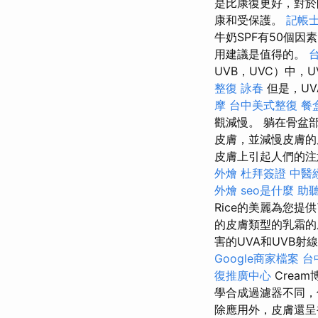
是比康復更好，對
康和受保護。
記帳士
牛奶SPF有50個因
用建議是值得的。
UVB，UVC）中
整復 詠春
但是，UV
摩
台中美式整復
餐
觀減慢。 躺在骨盆
皮膚，並減慢皮膚的
皮膚上引起人們的注意
外燴
杜拜簽證
中醫
外燴
seo是什麼
助
Rice的美麗為您
的皮膚類型的乳霜的成
害的UVA和UVB射線進
Google商家檔案
台
復推廣中心
Crea
學合成過濾器不同，
除應用外，皮膚還呈