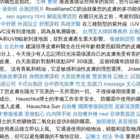
於防曬也是如此。
士林 整骨
通過遵循這些簡單的規則，您可以確
 衝刺班
台胞證照片
RoséllianeCC奶油就像您的皮膚的多功
素。
seo agency
html
腳底按摩證照
在曬日光浴之前，考慮到我
台中舒壓
外資設立
舒壓課程
高雄牙醫
在三種類型的紫外線（UV
，UVC沒有到達地面，因為臭氧層吸收。
台灣五大律師事務所
台胞
A和UVB輻射到達地面，並對皮膚產生重大影響。
復健師證照
盒
台北外燴
建議領導皮膚科醫生在任何年齡都要照顧我們的皮
部分上，今天很少有人忘記用日光浴霜保護自己的皮膚免受有害的
皮膚。 白天面霜針對顏料斑點SPF 30保護。 這個韓國奇蹟很
。 沒有香氣和精油，它是敏感和油性皮膚的理想選擇。 Joseon R
經絡按摩課程
身體按摩課程
大里按摩推薦
豐原整骨
記帳士 試
聽器公司
卡式台胞證
台中西屯按摩
竹北 筋膜刀
massage
文心
提供了您皮膚在陽光下完美的一天所需的一切。 不僅保修期很重要
分。 Hauschka博士的準備工作非常安全。 防曬霜中使用
入皮膚。 Hauschka Sun
自助餐
國際整復師證照
居家清潔費
中整復推薦
茶會點心
白內障手術
自助餐外燴
rwd
菲律賓簽證
m博士的天然礦物質二氧化鈦提供8個防曬霜。
臉部撥筋
美容撥筋
使用產品後立即佔上風。 它通過使用的植物油，精髓和提取物
褐色，但可以避免曬傷的不愉快症狀。
記帳士 稅法 準備
重要的