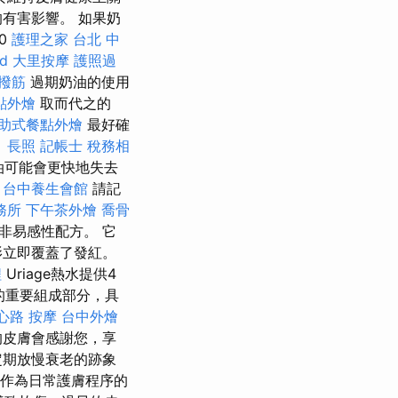
有害影響。 如果奶
0
護理之家 台北
中
d
大里按摩
護照過
 撥筋
過期奶油的使用
點外燴
取而代之的
助式餐點外燴
最好確
。
長照
記帳士 稅務相
油可能會更快地失去
台中養生會館
請記
務所
下午茶外燴
喬骨
非易感性配方。 它
影立即覆蓋了發紅。
程
Uriage熱水提供4
的重要組成部分，具
心路 按摩
台中外燴
的皮膚會感謝您，享
定期放慢衰老的跡象
霜作為日常護膚程序的