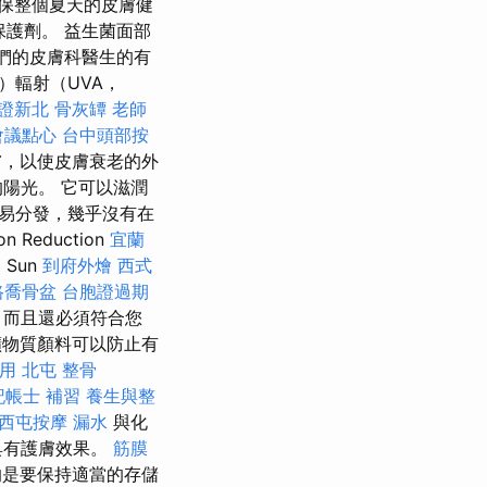
保整個夏天的皮膚健
能保護劑。 益生菌面部
們的皮膚科醫生的有
）輻射（UVA，
證新北
骨灰罈
老師
會議點心
台中頭部按
膚，以使皮膚衰老的外
陽光。 它可以滋潤
容易分發，幾乎沒有在
eduction
宜蘭
題
Sun
到府外燴
西式
路喬骨盆
台胞證過期
，而且還必須符合您
的礦物質顏料可以防止有
用
北屯 整骨
記帳士 補習
養生與整
西屯按摩
漏水
與化
具有護膚效果。
筋膜
是要保持適當的存儲