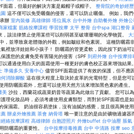
PF面霜，但最好的解決方案是戴帽子或帽子。
整骨院的奇妙經歷
桃園
這不僅可以免受曬傷的侵害，還可以防止曬傷。 例如，我們
會承辦
室內裝修
高雄律師
塔位風水
台中外燴
自助餐外燴
外燴公
e商家檔案
筋絡按摩課程
學習按摩
太平 整骨
台中spa
湖口整骨
以來，該法律禁止使用某些可以削弱甚至破壞珊瑚的化學物質。
大
中，並導致衰老體徵的外觀，例如皺紋和色素斑。 這種防曬霜
天氣裡放洋娃娃和小孩子！ 防曬霜的管更柔軟，因此按下奶油可
以保護您的皮膚免受有害陽光的侵害（SPF
到府外燴
台中按摩排
可以通過使用白天的面霜使用一種更好的膚色校正器來增強結果
士 準備多久
安養中心
儘管SPF面霜提供了有效的保護，但不應
如何消除腳酸
這在很大程度上取決於皮革的光電特型，但是您可
使用防曬面霜外，您還可以使用天然方法來增加黑色素的產生
醫美
沙拉，西蘭花或蔬菜奶昔等蔬菜為此做出了貢獻。 您可以為1299 
膚護理化妝品時，必須考慮使用皮膚類型，而對於SPF面霜也是如
F的保濕霜。 奶油很容易塗抹，沒有油膩的感覺，並且很高興使
推薦
辦桌外燴推薦
茶會
納骨塔
唯一要注意的是由於礦物過濾器
醫經絡按摩課程
高雄律師
台胞證照片
外燴buffet
台中油壓
脹氣
使用防曬霜的重要性。
台中按摩排毒推薦
台中 中清路 按摩
seo