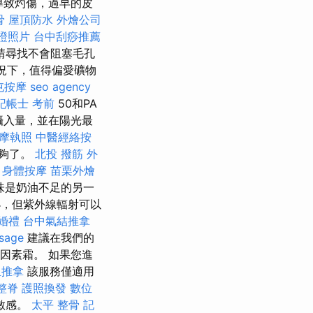
導致灼傷，過早的皮
骨
屋頂防水
外燴公司
證照片
台中刮痧推薦
請尋找不會阻塞毛孔
況下，值得偏愛礦物
屯按摩
seo agency
記帳士 考前
50和PA
攝入量，並在陽光最
摩執照
中醫經絡按
足夠了。
北投 撥筋
外
-
身體按摩
苗栗外燴
味是奶油不足的另一
，但紫外線輻射可以
婚禮
台中氣結推拿
sage
建議在我們的
0因素霜。 如果您進
里推拿
該服務僅適用
整脊
護照換發
數位
敏感。
太平 整骨
記