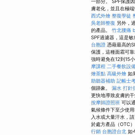
一部分。 SPF保
膚老化，並且在極
西式外燴
整復學徒
吳老師整復
另外，過
的產品。
竹北腰痛
SPF過濾器，這是
台胞證
憑藉最高的S
保護，這種面霜可靠
強時避免在12到1
摩課程
二手餐飲設
燴茶點
高級外燴
如
助聽器補助
記帳士考
個跡象。
漏水 打針
更快地導致皮膚的
按摩師證照班
可以通
氣候條件下至少使用
入水或大量汗水，
於處方產品（OTC
行銷
台胞證台北
如