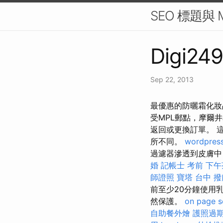
SEO 標題與 M
Digi249
Sep 22, 2013
最優惠的防曬霜化妝
受MPL郵點，摩爾井
返回或更換訂單。 
所不同。
wordpres
過濾器滲透到皮膚中
婚
記帳士 考前
下午
師證照
寶塔
台中 撥
前至少20分鐘使用
然保護。
on page s
自助餐外燴
護照過