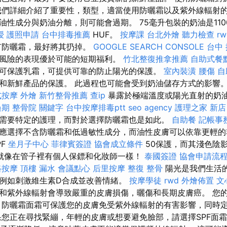
我們詳細介紹了重要性，類型，適當使用防曬霜以及紫外線輻射的
油性成分與奶油分離，則可能會過期。 75毫升包裝的奶油是110
授
護照申請
台中排毒推薦
HUF。
按摩課
台北外燴
聽力檢查
rw
有防曬霜，最好將其扔掉。
GOOGLE SEARCH CONSOLE
台中
風險的表現優於可能的短期福利。
竹北整復推拿推薦
自助式餐
可保護乳霜，可提供可靠的防止陽光的保護。
室內裝潢
腰傷
自
和新鮮產品的保護。 此過程也可能會受到奶油儲存方式的影響
式按摩
外燴
新竹整骨推薦
查ip
暴露於極端溫度或陽光直射的奶
過期
整骨院
關鍵字
台中按摩排毒ptt
seo agency
護理之家 新店
需要特定的護理，而對於選擇防曬霜也是如此。
自助餐
記帳事
應選擇不含防曬霜和低過敏性成分，而油性皮膚可以依靠更輕的
PF
坐月子中心
菲律賓簽證
協會成立條件
50保護，而其淺色陰
就像在管子裡有個人保鏢和化妝師一樣！
泰國簽證
協會申請流
路按摩
頂樓 漏水
會議點心
后里按摩
整復 整骨
陽光是我們生活
例如刺激維生素D合成並改善情緒。
按摩學徒
rwd
外燴佈置
文
和紫外線輻射會導致嚴重的皮膚損傷，曬傷和長期皮膚癌。 您
 防曬霜面霜可保護您的皮膚免受紫外線輻射的有害影響，同時
果您正在尋找緊繃，年輕的皮膚或想要避免臉部，請選擇SPF面