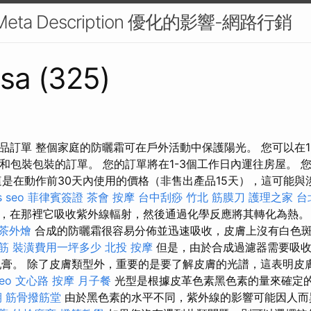
eta Description 優化的影響-網路行銷
sa (325)
品訂單 整個家庭的防曬霜可在戶外活動中保護陽光。 您可以在1
和包裝包裝的訂單。 您的訂單將在1-3個工作日內運往房屋。 
這是在動作前30天內使用的價格（非售出產品15天），這可能與
s seo
菲律賓簽證
茶會
按摩
台中刮痧
竹北 筋膜刀
護理之家 台
，在那裡它吸收紫外線輻射，然後通過化學反應將其轉化為熱
茶外燴
合成的防曬霜很容易分佈並迅速吸收，皮膚上沒有白色
筋
裝潢費用一坪多少
北投 按摩
但是，由於合成過濾器需要吸收
乳膏。 除了皮膚類型外，重要的是要了解皮膚的光譜，這表明皮
eo
文心路 按摩
月子餐
光型是根據皮革色素黑色素的量來確定
期
筋骨撥筋堂
由於黑色素的水平不同，紫外線的影響可能因人