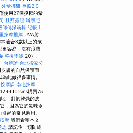
外燴擺盤
長照2.0
僅使用27個授權的紫
司
杜拜簽證
辦護照
嚴師傅撥筋棒
記帳士
里按摩推薦
UVA射
非常適合3歲以上的孩
以更容易，沒有浪費
毒
整復學徒
20）。
。
台胞證
台北搬家公
因皮膚的自然保護而
以為此做很多事情。
。
按摩課
南屯按摩
forsins購買75
此。 對於乾燥的皮
用它，因為它的氣味令
而引起的常見應用。
 按摩
我們希望本文
 意思
請記住，預防總