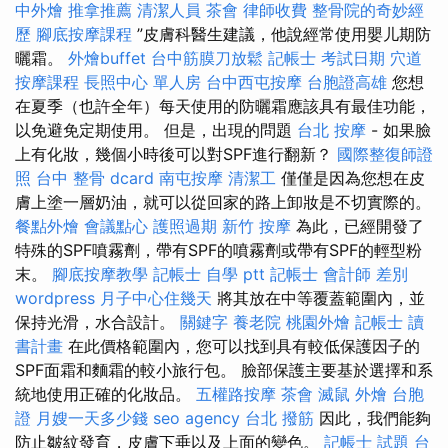
中外燴
推拿推薦
清潔人員
茶會
律師收費
整骨院的奇妙經
歷
腳底按摩課程
”皮膚科醫生建議，他說經常使用嬰儿期防
曬霜。
外燴buffet
台中筋膜刀放鬆
記帳士 考試日期
穴道
按摩課程
長照中心 單人房
台中西屯按摩
台胞證高雄
您想
在夏季（也許全年）每天使用的防曬霜應該具有最佳功能，
以免避免定期使用。 但是，出現的問題
台北 按摩
- 如果臉
上有化妝，幾個小時後可以對SPF進行翻新？
國際整復師證
照
台中 整骨 dcard
南屯按摩
清潔工
僅僅是因為您想在皮
膚上塗一層奶油，就可以從回家的路上卸妝是不切實際的。
餐點外燴
會議點心
護照過期
新竹 按摩
為此，已經開發了
特殊的SPF噴霧劑，帶有SPF的噴霧劑或帶有SPF的輕型粉
末。
腳底按摩教學
記帳士 自學 ptt
記帳士 會計師 差別
wordpress
月子中心住幾天
將其放在中等覆蓋範圍內，並
保持光滑，水合設計。
關鍵字
養老院
桃園外燴
記帳士 讀
書計畫
在此價格範圍內，您可以找到具有較低保護因子的
SPF面霜和麵霜的較小旅行包。 臉部保護主要基於選擇和系
統地使用正確的化妝品。
五權路按摩
茶會
滅鼠
外燴
台胞
證
月嫂一天多少錢
seo agency
台北 撥筋
因此，我們能夠
防止皺紋發育，皮膚下垂以及上面的變色。
記帳士 試題
台