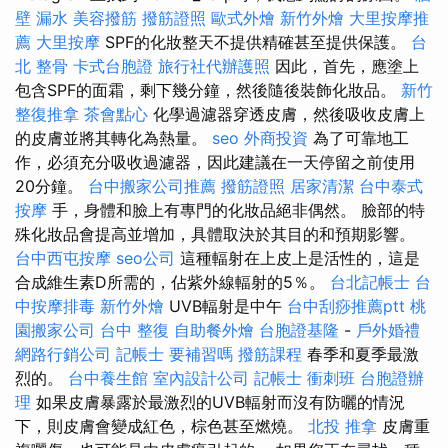
壁 漏水
美容撥筋
撥筋證照
歐式外燴
新竹外燴
大里按摩推
薦
大里按摩
SPF的化妝整天不提供精確甚至提供保護。
台
北 整骨
卡式台胞證
旅行社代辦護照
因此，首先，應塗上
包含SPF的面霜，剩下幾分鐘，然後隨後裝飾化妝品。
新竹
整復推拿
茶會點心
化學過濾器穿透皮膚，然後吸收皮膚上
的皮膚並將其轉化為熱量。
seo
外商投資
為了可靠地工
作，必須充分吸收過濾器，因此建議在一天停留之前使用
20分鐘。
台中搬家公司推薦
撥筋證照
居家清潔
台中泰式
按摩
手，身體和臉上有專門的化妝品絕非偶然。 臉部的特
殊化妝品會提高並增加，具體取決於其目的和預期影響。
台中西屯按摩
seo公司
這種輻射在上皮上是活性的，這是
合成維生素D所需的，佔紫外線輻射的5％。
台北記帳士
台
中按摩排毒
新竹外燴
UVB輻射是中午
台中刮痧推薦ptt
桃
園搬家公司
台中 整復
自助餐外燴
台胞證基隆
-
戶外婚禮
網路行銷公司
記帳士 要補習嗎
撥筋課程
春季和夏季最激
烈的。
台中養生館
室內設計公司
記帳士 衝刺班
台胞證辦
理
如果皮膚暴露於最激烈的UVB輻射而沒有防曬的情況
下，則皮膚會變成紅色，棕色甚至燃燒。
北投 推拿
皮膚重