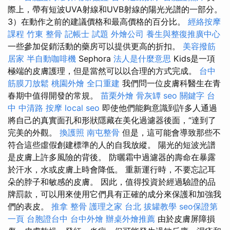
際上，帶有短波UVA射線和UVB射線的陽光光譜的一部分。
3）在動作之前的建議價格和最高價格的百分比。
經絡按摩
課程
竹東 整骨
記帳士 試題
外燴公司
養生與整復推廣中心
一些參加促銷活動的藥房可以提供更高的折扣。
美容撥筋
居家
半自動咖啡機
Sephora
法人是什麼意思
Kids是一項
極端的皮膚護理，但是當然可以以合理的方式完成。
台中
筋膜刀放鬆
桃園外燴
全口重建
我們問一位皮膚科醫生在青
春期中值得開發的常規。
苗栗外燴
骨灰罈
seo 關鍵字
台
中 中清路 按摩
local seo
即使他們能夠意識到許多人通過
將自己的真實面孔和形狀隱藏在美化過濾器後面，“達到了
完美的外觀。
換護照
南屯整骨
但是，這可能會導致那些不
符合這些虛假創建標準的人的自我放縱。 陽光的短波光譜
是皮膚上許多風險的背後。 防曬霜中過濾器的壽命在暴露
於汗水，水或皮膚上時會降低。 重新運行時，不要忘記耳
朵的脖子和敏感的皮膚。 因此，值得投資於經過驗證的品
牌罰款，可以用來使用它們具有正確的成分來保護和加強我
們的表皮。
推拿 整骨
護理之家 台北
拔罐教學
seo保證第
一頁
台胞證台中
台中外燴
辦桌外燴推薦
由於皮膚屏障損