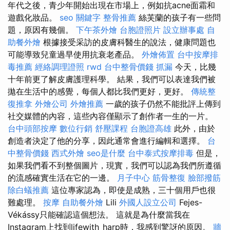
年代之後，青少年開始出現在市場上，例如抗acne面霜和
遊戲化妝品。
seo 關鍵字
整骨推薦
絲芙蘭的孩子有一些問
題，原因有幾個。
下午茶外燴
台胞證照片
設立辦事處
自
助餐外燴
根據接受采訪的皮膚科醫生的說法，健康問題也
可能導致兒童過早使用抗衰老產品。
外燴佈置
台中按摩排
毒推薦
經絡調理證照
rwd
台中整骨價錢
抓漏
今天，比幾
十年前更了解皮膚護理科學。 結果，我們可以表達我們被
拋在生活中的感覺，每個人都比我們更好，更好。
傳統整
復推拿
外燴公司
外燴推薦
一歲的孩子仍然不能批評上傳到
社交媒體的內容，這些內容僅顯示了創作者一生的一片。
台中頭部按摩
數位行銷
舒壓課程
台胞證高雄
此外，由於
創造者決定了他的分享，因此通常會進行編輯和選擇。
台
中整骨價錢
西式外燴
seo是什麼
台中泰式按摩排毒
但是，
如果我們看不到整個圖片，現實，我們可以認為我們所遵循
的流感確實生活在它的一邊。
月子中心
筋骨整復
臉部撥筋
除白蟻推薦
這位專家認為，即使是成熟，三十個用戶也很
難處理。
按摩
自助餐外燴
Lili
外國人設立公司
Fejes-
Vékássy只能確認這個想法。 這就是為什麼當我在
Instagram上找到lifewith_harp時，我感到驚訝的原因。
牆