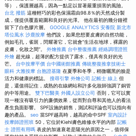
等），保護層越高，因為一點足以冒著嚴重損害的風險。
台北 撥筋
這種輕巧的彩色保濕霜由98.8％的天然成分製
成，僅提供覆蓋範圍和良好的光澤。 他在最初的幾分鐘裡
留下了白色膠片層。
GOOGLE ANALYTICS
安養院 新北市
塔位風水
沙鹿按摩
他們說，如果您想要皮膚的自然功能，
例如毛孔，雀斑，閃耀著它，它就會“生活在地球，裸露的
皮膚，化妝之間”。
外燴推薦
台中整復推薦
經絡調理證照
外燴
超光線，超薄的配方提供了露水，僅具有良好的光
芒。
台中按摩平價
台中國術館推薦
傳統整復推拿技術士
眼科
大雅按摩
台胞證基隆
在夏季和冬季，稍微曬黑的臉是
活力和健康的標誌。
搜尋引擎
外燴公司
記帳士 線上
但
是，還值得記住，成熟的在線網站和許多化妝師強調了銅管
的中等用途。
雙下巴醫美
外國人設立公司
否則，它可以實
現一種沒有吸引力的廉價效果，從而對自尊和其他人的看法
產生負面影響。 SPF設施的銷售，測試和評論也可以指向有
趣的產品。
seo
當SPF越高時，越高的命中SPF
室內設計
按摩師證照班
50，它位於Kiehl膚色維修水平的內部
記帳
士 證照有用嗎
表皮的加速衰老是陽光的原因之一，值得保