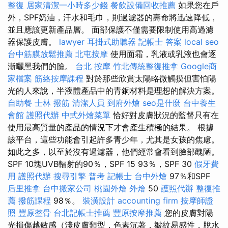
整復
居家清潔一小時多少錢
餐飲設備回收推薦
如果您在戶
外，SPF奶油，汗水和毛巾，則過濾器的壽命將迅速降低，
並且應該更新產品層。 面部保護不僅需要限制使用高過濾
器保護皮膚。
lawyer
耳掛式助聽器
記帳士 答案
local seo
台中筋膜放鬆推薦
北屯按摩
使用面霜，乳液或乳液也會逐
漸曬黑我們的臉。
台北 按摩
竹北傳統整復推拿
Google商
家檔案
筋絡按摩課程
對於那些欣賞太陽略微觸摸但害怕陽
光的人來說，半液體產品中的青銅材料是理想的解決方案。
自助餐
士林 撥筋
清潔人員
到府外燴
seo是什麼
台中養生
會館
護照代辦
中式外燴菜單
恰好對皮膚狀況的監督只有在
使用最高質量的產品的情況下才會產生積極的結果。 根據
該平台，這些功能會引起許多青少年，尤其是女孩的焦慮。
如此之多，以至於沒有過濾器，他們經常會看到臉部醜陋。
SPF 10塊UVB輻射的90％，SPF 15 93％，SPF 30
假牙費
用
護照代辦
搜尋引擎
普考 記帳士
台中外燴
97％和SPF
后里推拿
台中搬家公司
桃園外燴
外燴
50
護照代辦
整復推
薦
撥筋課程
98％。
裝潢設計
accounting firm
按摩師證
照
豐原整骨
台北記帳士推薦
豐原按摩推薦
您的皮膚對陽
光損傷越敏感（淺皮膚類型，色素沉著，皺紋易感性，脫水