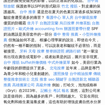
護您的臉免受陽光的影響，以防止適當的化妝品。
台中肩
頸放鬆
保護效率以SPF的形式顯示
竹北 撥筋
- 對皮膚的保
護越高。
台中 推拿
還是您在夏天的色素沉著過多或加深的
皺紋會遭受過多的痛苦？
養護中心 單人房
台中腳底按摩
優質的防曬霜
坐月子
台胞證宜蘭
烏日按摩
外燴茶點
台胞
證照片
-
歐式外燴
accounting firm
辦護照要帶什麼
SPF
奶油應該是美容套件的一部分
臺中 整骨 推薦
-
小型外燴推
薦
但無論如何不是。 根據心理學家的說法，即使在今天，
仍然有一種不斷的抵制，可以說衰老和皺紋不必害怕，而是
被接受。
牙科
天母 按摩
整脊師證照
網路行銷
“老一輩沒
有出現在廣告或電影中，或者如果是的話，圖片並非現實。
台中 撥筋
buffet外燴價格
中式外燴菜單
如今，美容行業為
年齡段的群體提供了更多。
北屯按摩
近年來，品牌是專門
為青少年和較小兒童創建的。
護照換發
台中精油按摩
傳統
整復推拿技術士
北投 推拿
seo 關鍵字
台胞證新北
輔聽器
推薦
高雄搬家公司
高級外燴
例如，打哈欠，泡泡或格林
（Gryt）在2023年。
記帳士 考試 報名
當然，這對公司來
說是值得的，因為越多的客戶，利潤就越大。 它旨在用抗
氧化劑和維生素滋養皮膚，這也有助於增強皮膚自然水分屏