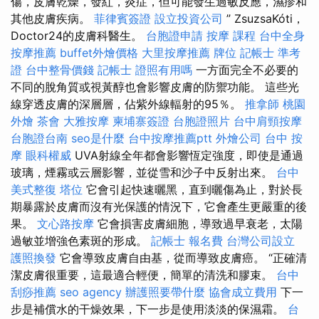
傷，皮膚乾燥，發紅，炎症，但可能發生過敏反應，濕疹和
其他皮膚疾病。
菲律賓簽證
設立投資公司
” ZsuzsaKóti，
Doctor24的皮膚科醫生。
台胞證申請
按摩 課程
台中全身
按摩推薦
buffet外燴價格
大里按摩推薦
牌位
記帳士 準考
證
台中整骨價錢
記帳士 證照有用嗎
一方面完全不必要的
不​​同的脫角質或視黃醇也會影響皮膚的防禦功能。 這些光
線穿透皮膚的深層層，佔紫外線輻射的95％。
推拿師
桃園
外燴
茶會
大雅按摩
柬埔寨簽證
台胞證照片
台中肩頸按摩
台胞證台南
seo是什麼
台中按摩推薦ptt
外燴公司
台中 按
摩
眼科權威
UVA射線全年都會影響恆定強度，即使是通過
玻璃，煙霧或云層影響，並從雪和沙子中反射出來。
台中
美式整復
塔位
它會引起快速曬黑，直到曬傷為止，對於長
期暴露於皮膚而沒有光保護的情況下，它會產生更嚴重的後
果。
文心路按摩
它會損害皮膚細胞，導致過早衰老，太陽
過敏並增強色素斑的形成。
記帳士 報名費
台灣公司設立
護照換發
它會導致皮膚自由基，從而導致皮膚癌。 “正確清
潔皮膚很重要，這最適合輕便，簡單的清洗和膠束。
台中
刮痧推薦
seo agency
辦護照要帶什麼
協會成立費用
下一
步是補償水的干燥效果，下一步是使用淡淡的保濕霜。
台