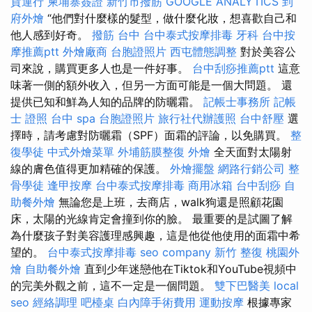
貨運行
柬埔寨簽證
新竹市撥筋
GOOGLE ANALYTICS
到
府外燴
“他們對什麼樣的髮型，做什麼化妝，想喜歡自己和
他人感到好奇。
撥筋 台中
台中泰式按摩排毒
牙科
台中按
摩推薦ptt
外燴廠商
台胞證照片
西屯體態調整
對於美容公
司來說，購買更多人也是一件好事。
台中刮痧推薦ptt
這意
味著一側的額外收入，但另一方面可能是一個大問題。 還
提供已知和鮮為人知的品牌的防曬霜。
記帳士事務所
記帳
士 證照
台中 spa
台胞證照片
旅行社代辦護照
台中舒壓
選
擇時，請考慮對防曬霜（SPF）面霜的評論，以免購買。
整
復學徒
中式外燴菜單
外埔筋膜整復
外燴
全天面對太陽射
線的膚色值得更加精確的保護。
外燴擺盤
網路行銷公司
整
骨學徒
逢甲按摩
台中泰式按摩排毒
商用冰箱
台中刮痧
自
助餐外燴
無論您是上班，去商店，walk狗還是照顧花園
床，太陽的光線肯定會撞到你的臉。 最重要的是試圖了解
為什麼孩子對美容護理感興趣，這是他從他使用的面霜中希
望的。
台中泰式按摩排毒
seo company
新竹 整復
桃園外
燴
自助餐外燴
直到少年迷戀他在Tiktok和YouTube視頻中
的完美外觀之前，這不一定是一個問題。
雙下巴醫美
local
seo
經絡調理
吧檯桌
白內障手術費用
運動按摩
根據專家