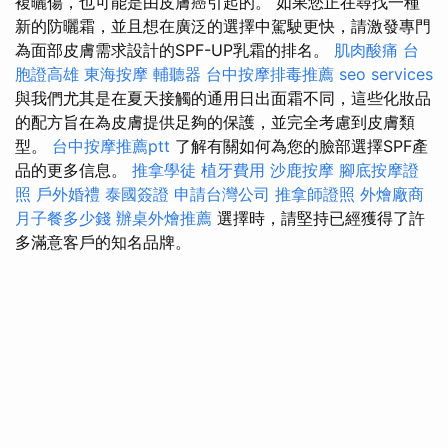
複曬傷，也可能是由皮膚癌引起的。 如果您正在尋找一種
新的防曬霜，並且想在廣泛的選擇中駕駛更快，請激發專門
為面部皮膚需求設計的SPF-UP乳霜的排名。
肌肉酸痛
台
胞證高雄
東海按摩
輔聽器
台中按摩排毒推薦
seo services
與我們尤其是在夏天接觸的通用日出面霜不同，這些化妝品
的配方旨在為皮膚提供足夠的保護，並完全考慮到皮膚類
型。
台中按摩推薦ptt
了解有關如何為您的臉部選擇SPF產
品的更多信息。
推拿學徒
植牙費用
沙鹿按摩
腳底按摩證
照
戶外婚禮
泰國簽證
申請台灣公司
推拿師證照
外燴廠商
月子餐多少錢
辦桌外燴推薦
選擇時，請堅持已經獲得了許
多滿意客戶的知名品牌。