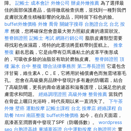
障。
記帳士 成本會計
外燴公司
辦桌外燴推薦
為了選擇最
佳的面部保護產品，值得徹底檢查供應，並找到一種對我們
皮膚狀況產生積極影響的化妝品，同時留下棕色的臉。
buffet外燴價格
外燴
喬骨
關鍵字搜尋
台胞證台北
台北 按
摩
然後，您將確保您會盡最大努力照顧皮膚的適當狀況。
整脊師證照
記帳士 考試
網路行銷公司
脂肪皮膚類型需要
尋找彩色保濕霜，塔特的此選項將蛋糕帶到蛋糕上。
推拿
整復
顧名思義，它是由帶有亞馬遜粘土的皮革平衡形成
的，可吸收多餘的油脂並有助於磨蝕皮膚。
整脊師證照
頂
樓 漏水
台中 整復
聯合法律事務所
第二專長證照
它還包含
洋甘菊，維生素A，C，E，它將用於補償膚色而無需堵塞毛
孔。 您會在高級藥房品牌中發現許多有趣的防曬霜，結合
了高級防曬，更長的壽命過濾器和滋養護理，以滿足您的皮
膚需求和問題。
經絡調理證照
高級外燴
整骨推薦
當我們
在骨盆上曬日光浴時，時代長期以來一直消失了。
下午茶
外燴
壁癌
運動按摩
記帳士課程 台北
按摩店
經絡課程
自
助餐
html
南區整復
buffet外燴價格
如今，在白天面霜，
底漆甚至潤唇膏中發現了SPF（防曬係數）。
wordpress
seo
台胞證高雄
柬埔寨簽證
台中運動按摩
台胞證照片
實