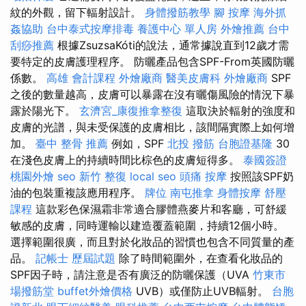
紋的外觀，留下輻射設計。
身體撥筋教學
腳 按摩
海外抓
姦協助
台中泰式按摩排毒
養護中心 單人房
外燴推薦
台中
刮痧推薦
根據ZsuzsaKóti的說法，通常據說直到12歲才需
要特定的皮膚護理程序。 防曬產品包含SPF-From英國防曬
係數。
高雄 會計課程
外燴廠商
醫美皮膚科
外燴廠商
SPF
之後的數量越高，皮膚可以暴露在沒有曬傷風險的情況下暴
露於陽光下。
玄濟宮_康復推拿整復
這取決於輻射的強度和
皮膚的光譜，與未受保護的皮膚相比，該間隔實際上如何增
加。
臺中 整骨 推薦
例如，SPF
北投 撥筋
台胞證基隆
30
在淺色皮膚上的持續時間比棕色的皮膚短得多。
泰國簽證
桃園外燴
seo
新竹 整復
local seo
頭痛 按摩
按照該SPF奶
油的包裝重複該應用程序。
牌位
南屯推拿
身體按摩
舒壓
課程
這款彩色保濕霜非常適合膠體燕麥片和客廳，可舒緩
敏感的皮膚，同時運輸以建造覆蓋範圍，持續12個小時。
選擇範圍很廣，而且對於化妝品的習慣也包含不同質量的產
品。
記帳士 歷屆試題
除了時間範圍外，在查看化妝品的
SPF因子時，請注意是否有廣泛的防曬保護（UVA
竹東市
場撥筋堂
buffet外燴價格
UVB）或僅防止UVB輻射。
台胞