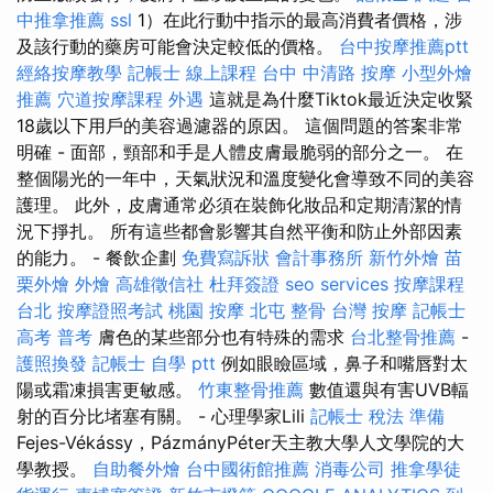
中推拿推薦
ssl
1）在此行動中指示的最高消費者價格，涉
及該行動的藥房可能會決定較低的價格。
台中按摩推薦ptt
經絡按摩教學
記帳士 線上課程
台中 中清路 按摩
小型外燴
推薦
穴道按摩課程
外遇
這就是為什麼Tiktok最近決定收緊
18歲以下用戶的美容過濾器的原因。 這個問題的答案非常
明確 - 面部，頸部和手是人體皮膚最脆弱的部分之一。 在
整個陽光的一年中，天氣狀況和溫度變化會導致不同的美容
護理。 此外，皮膚通常必須在裝飾化妝品和定期清潔的情
況下掙扎。 所有這些都會影響其自然平衡和防止外部因素
的能力。 - 餐飲企劃
免費寫訴狀
會計事務所
新竹外燴
苗
栗外燴
外燴
高雄徵信社
杜拜簽證
seo services
按摩課程
台北
按摩證照考試
桃園 按摩
北屯 整骨
台灣 按摩
記帳士
高考 普考
膚色的某些部分也有特殊的需求
台北整骨推薦
-
護照換發
記帳士 自學 ptt
例如眼瞼區域，鼻子和嘴唇對太
陽或霜凍損害更敏感。
竹東整骨推薦
數值還與有害UVB輻
射的百分比堵塞有關。 - 心理學家Lili
記帳士 稅法 準備
Fejes-Vékássy，PázmányPéter天主教大學人文學院的大
學教授。
自助餐外燴
台中國術館推薦
消毒公司
推拿學徒