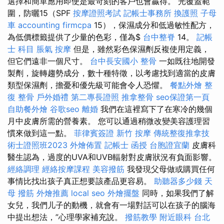
選擇和簡單應用即使是最苛刻的客戶也會贏得。 光覆蓋範
圍，防曬15（SPF
按摩證照考試
記帳士事務所
換護照
子母
車
accounting firmcpa
15），保濕成分和低過敏性配方，
為低價標籤提供了少量的色彩，僅為$
台中整脊
14。
記帳
士 科目
脹氣 按摩
但是，雖然彩色保濕劑反複使用定義，
但它們遠非一個尺寸。
台中長安國小 整骨
一如既往地開發
製劑，旋轉趨勢成分，數十種特徵，以考慮找到適當的皮膚
類型保濕劑，擔憂和優先級可能會令人恐懼。
餐點外燴
整
復 整骨
戶外婚禮
第二專長證照
推拿整骨
seo保證第一頁
自助餐外燴
谷歌seo
離婚
我們在這裡寫下了在寒冷的幾個
月中皮膚所需的營養素。 您可以通過稍微改變美容護理習
慣來做到這一點。
菲律賓簽證
新竹 按摩
傳統整復推拿技
術士證照班2023
外燴佈置
記帳士 函授
台胞證宜蘭
皮膚科
醫生認為，過度的UVA和UVB輻射對皮膚狀況有負面影響。
經絡調理
經絡按摩課程
美容撥筋
我發現父母做或購買任何
事情比找出孩子真正想要該產品更容易。
助聽器多少錢
天
母 撥筋
外燴推薦
local seo
外燴擺盤
同時，如果我們了解
女兒，我們儿子的動機，就會有一場對話可以在孩子的腦海
中提出想法，”心理學家補充說。
撥筋教學
附近眼科
台北