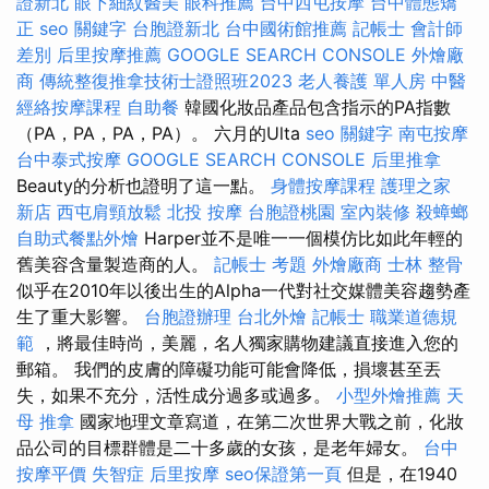
證新北
眼下細紋醫美
眼科推薦
台中西屯按摩
台中體態矯
正
seo 關鍵字
台胞證新北
台中國術館推薦
記帳士 會計師
差別
后里按摩推薦
GOOGLE SEARCH CONSOLE
外燴廠
商
傳統整復推拿技術士證照班2023
老人養護 單人房
中醫
經絡按摩課程
自助餐
韓國化妝品產品包含指示的PA指數
（PA，PA，PA，PA）。 六月的Ulta
seo 關鍵字
南屯按摩
台中泰式按摩
GOOGLE SEARCH CONSOLE
后里推拿
Beauty的分析也證明了這一點。
身體按摩課程
護理之家
新店
西屯肩頸放鬆
北投 按摩
台胞證桃園
室內裝修
殺蟑螂
自助式餐點外燴
Harper並不是唯一一個模仿比如此年輕的
舊美容含量製造商的人。
記帳士 考題
外燴廠商
士林 整骨
似乎在2010年以後出生的Alpha一代對社交媒體美容趨勢產
生了重大影響。
台胞證辦理
台北外燴
記帳士 職業道德規
範
，將最佳時尚，美麗，名人獨家購物建議直接進入您的
郵箱。 我們的皮膚的障礙功能可能會降低，損壞甚至丟
失，如果不充分，活性成分過多或過多。
小型外燴推薦
天
母 推拿
國家地理文章寫道，在第二次世界大戰之前，化妝
品公司的目標群體是二十多歲的女孩，是老年婦女。
台中
按摩平價
失智症
后里按摩
seo保證第一頁
但是，在1940