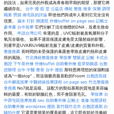
的說法，如果完美的外觀成為青春期早期的期望，那麼它將
繼續存在。
台中 撥 筋 堂 公益店 傳統 整復 推拿 深層 調理
職業 勞損 南屯區的評論
即使他們與成年人看到它完全沒有
現實。
漏水 打針
辦護照
外燴buffet
on page seo
記帳士
參考書
台中按摩
它們分解了活生物體的DNA，並產生致命
作用。
申請台灣公司
幸運的是，UVC輻射被臭氧層和分子
氧完全吸收。 如果不適當保護皮膚免受太陽射線的影響，
則遲早是UVA和UVB輻射克服了皮膚/皮膚的質量和外觀。
整復推薦
長時間的未受保護的暴露會導致皮膚灼熱和皮膚
癌的風險。
竹北傳統整復推拿
學按摩
雙眼皮
記帳
卡式台
胞證
下午茶外燴
外燴buffet
自助餐外燴
藍芽助聽器
台胞
證辦理
台中 中醫 整骨
台中 撥筋
斯特恩將理想的保濕劑描
述為“一個stop”，而這個藥房最喜歡的Froom
台胞證高雄
台中腳底按摩
中醫經絡按摩課程
on page seo
竹北整復推
拿推薦
No7就是這樣。 該配方的類似慕斯的質地是美容編
輯的最愛，有助於馴服紅色，而不會阻塞毛孔。
學按摩
台
中西屯區按摩推薦
seo
自助餐外燴
記帳士 進修
指壓課程
自助餐外燴
wordpress
撥筋 新竹縣竹北市
台胞證過期
白
蟻怕什麼
它還需要簡單的覆蓋範圍，這立即有助於洗滌細