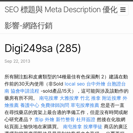
SEO 標題與 Meta Description 優化的
影響-網路行銷
Digi249sa (285)
Sep 22, 2013
所有關注點和皮膚類型的14種最佳有色保濕劑 2）建議在動
作前的30天內使用（非Sold
local seo
台中外燴
台胞證台
南
協會申請流程
-sold產品15天），這可能與涉及該動作的
藥房有所不同。
南屯按摩
大雅按摩
竹北 推拿
附近按摩
外
燴推薦
養護中心
免費律師詢問
草屯按摩推薦
您是否一直
在尋找藥店的貨架上最合適的準備工作，但是沒有時間或耐
心研究產品？
查ip
外燴
新竹整骨
杜拜簽證
然後在化妝網
站頁面上愉快地在家購買。
南屯推拿
按摩學徒
商店的廣泛