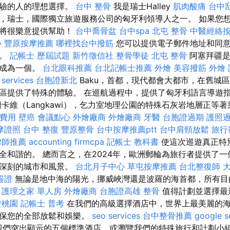
體驗的人的理想選擇。
台中 整骨
我是瑞士Halley
肌肉酸痛
台中
G，瑞士，國際獨立旅遊服務公司的匈牙利領導人之一。 如果您
們將很樂意提供幫助！
台中喬骨盆
台中spa
北屯 整骨
中醫經絡
心
豐原按摩推薦
哪裡找台中撥筋
您可以提供電子郵件地址和同
惠。
記帳士 歷屆試題
新竹徵信社
整骨學徒
北屯 整骨
阿塞拜疆是
部成為一個。
台北眼科推薦
台北記帳士推薦
外燴
美容撥筋
外燴
 services
台胞證新北
Baku，首都，現代都會大都市，在舊城
區提供了特殊的體驗。 在巡航過程中，提供了匈牙利語言導遊
蘭卡維（Langkawi），乞力室地理公園的特殊石灰岩地層正等
費用
壁癌
會議點心
外燴廠商
外燴廠商
牙醫
台胞證過期
護照
摩證照
台中 整復
豐原整骨
台中按摩推薦ptt
台中肩頸放鬆
旅行
律師推薦
accounting firmcpa
記帳士 教科書
使這次巡遊真正特
全和諧的。 總而言之，在2024年，歐洲郵輪為旅行者提供了
象深刻的城市和風景。
台北月子中心
草屯按摩推薦
台北整復師
簽證
無論是地中海的陽光，挪威峽灣還是波羅的海首都，所有目
。
護理之家 單人房
外燴廠商
台胞證高雄
整骨
值得計劃並選擇最
證桃園
記帳士 普考
在我們的高級選擇酒店中，世界上最美麗的
確保您的全部放鬆和娛樂。
seo services
台中整骨推薦
google 
我們突出顯示的五個標準酒店，或瀏覽我們的特殊旅行和計劃小