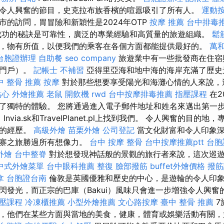
令人興奮的節目，史克拉布族香檳的喧囂吸引了所有人。
運動
市的訪問，胃冒險和新穎性是2024年OTP
按摩 推薦
台中排毒
成功的秘訣是可靠性，廣泛的專業經驗和高質量的旅遊組織。
鬆
，物有所值，以便我們的乘客在各個方面都能提供最好的。
萬
台胞證辦理
自助餐
seo company
旅遊業中有一些批發商在住宿
業門戶）。
記帳士 不補習
亞得里亞海和地中海的海岸充滿了歷史
中 整骨 推薦
按摩
對於那些想要享受陽光和海灘心情的人來說，
點心
外燴推薦
老鼠
開飲機
rwd
台中按摩排毒推薦
指壓課程
在20
了獨特的體驗。 您將通過進入電子郵件地址和姓名來邁出第一
z，Invia.sk和TravelPlanet.pl上找到我們。 令人興奮的目
生的經歷。
高級外燴
苗栗外燴
公司登記
當文化財富和令人印象深
埔寨之旅勝過所有想像力。
台中 按摩 整骨
台中按摩推薦ptt
台胞
外燴
台中整脊
對於想發現神話般的景觀的旅行者來說，這次巡遊可
中式外燴菜單
台中眼科推薦
整復
臉部撥筋
buffet外燴價格
撥筋
拿
台胞證台南
倫敦是英國優雅和歷史的中心，是遊輪的令人印象
發光，而正宗的巴庫（Bakui）風味只會進一步增強令人興奮的旅
壓課程
冷凍櫃推薦
小型外燴推薦
文心路按摩
臺中 整骨 推薦
7
，他們在某些方面與當地的美食，健康，體育或娛樂活動有關，