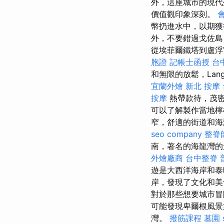
外，這座城市的現
價值觀印象深刻。
幣扔進水中，以期
外，不要錯過戈佐島
從埃菲爾鐵塔到盧浮
胞證
記帳士函授
台
和無限的放鬆，Lang
宜蘭外燴
新北 按摩
按摩
熱帶款待，茂密
可以了解製作當地
窄，舒適的街道和
seo company
整脊
南，著名的海龍灣的
外燴廠商
台中整脊
遊是大西洋海岸和
岸，發現了文化和
對於那些想要城市冒
可能發現卑爾根風景
灣。
撥筋課程
墓園