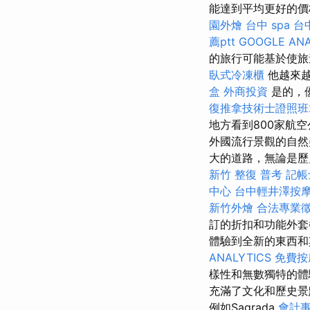
能達到平均更好的價格。 
園外燴
台中 spa
台
薦ptt
GOOGLE ANA
的旅行可能基於使旅
臥式冷凍櫃
他越來越
盒
外商投資
是的，
復推拿技術士證照班2
地方看到800家航
外國流行景觀的自
大的道路，無論是
新竹 整復
普考 記帳
中心
台中輕井澤按
新竹外燴
合法專業
訂的折扣和功能外套
體驗到全新的東西
ANALYTICS
免費按
樣性和無數獨特的
充滿了文化和歷史
例如Sagrada
會計事