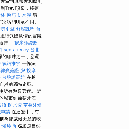
教堂對其宗教和歷史
Trevi噴泉，將硬
林 撥筋
防水膠
另
這次訪問與眾不同。
搜尋引擎
舒壓課程
台
進行異國風情的冒險
的選擇。
按摩師證照
司
seo agency
台北
岸的珍珠之一，您還
中氣結推拿
一條狹
菲律賓簽證
腳 按摩
字
台胞證高雄
在越
自然的獨特奇觀。
使所有遊客著迷。 巡
的城市到葡萄牙海
簽證
防水漆
苗栗外燴
記申請
在巡遊中，有
稱為挪威最美麗的峽
外燴廠商
巡遊是自然