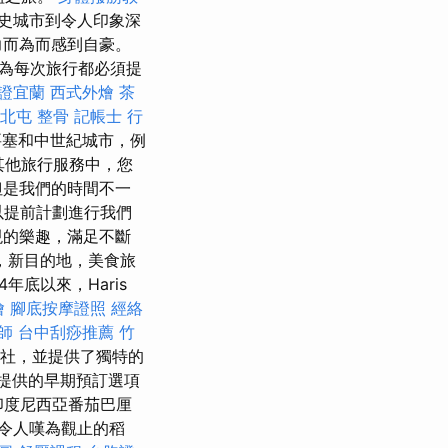
史城市到令人印象深
力而為而感到自豪。
為每次旅行都必須提
證宜蘭
西式外燴
茶
北屯 整骨
記帳士 行
要塞和中世紀城市，例
 在其他旅行服務中，您
但是我們的時間不一
以提前計劃進行我們
現的樂趣，滿足不斷
，新目的地，美食旅
底以來，Haris
燴
腳底按摩證照
經絡
師
台中刮痧推薦
竹
行社，並提供了獨特的
l提供的早期預訂選項
印度尼西亞番茄巴厘
令人嘆為觀止的稻