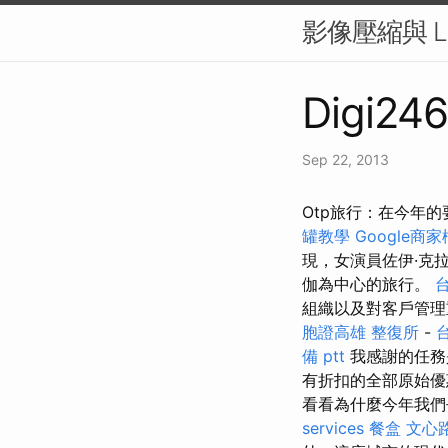
影像壓縮與 La
Digi246
Sep 22, 2013
Otp旅行：在今年的
罐教學
Google商
現，女演員佐伊·克拉
伽為中心的旅行。
組織以及對客戶管
胞證高雄
整復所
-
備 ptt
我感謝的任務
有折扣的全部原始
看看為什麼今年我們去
services
餐盒
文心