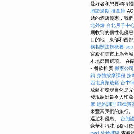
愛好者和想要獨特
胞證過期
推拿師
A
越的酒店優惠，我
北外燴
台北月子中
期收到的個性化優
目的地，東部和西
務相關法規概要
seo
宮殿和集市上為舊城
本地節目選項。 在
- 餐飲推廣
搬家公司
銷
身體按摩課程
按
西屯肩頸放鬆
台中
放鬆和發現自然是完
發現歐洲最令人印
摩
經絡調理
菲律賓
來豐富我們的旅行
巡遊和優惠。
台胞
豪華和特殊服務可
rwd
外燴擺盤
查看