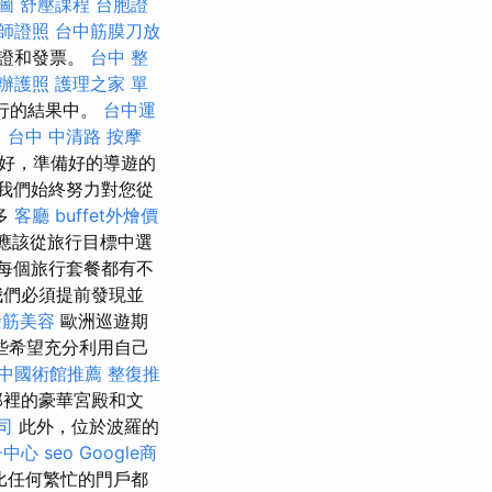
圖
舒壓課程
台胞證
師證照
台中筋膜刀放
憑證和發票。
台中 整
辦護照
護理之家 單
旅行的結果中。
台中運
。
台中 中清路 按摩
好，準備好的導遊的
我們始終努力對您從
多
客廳
buffet外燴價
應該從旅行目標中選
每個旅行套餐都有不
我們必須提前發現並
撥筋美容
歐洲巡遊期
些希望充分利用自己
中國術館推薦
整復推
那裡的豪華宮殿和文
司
此外，位於波羅的
子中心
seo
Google商
比任何繁忙的門戶都