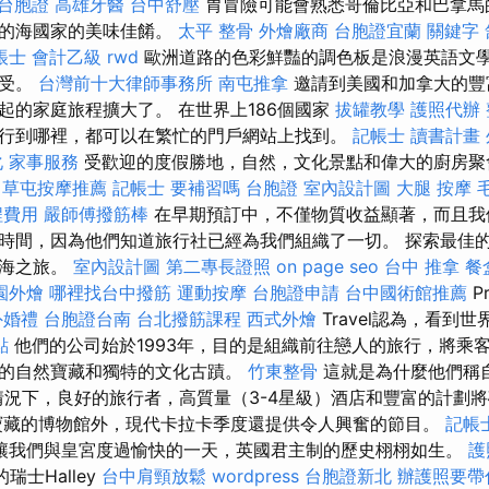
台胞證
高雄牙醫
台中舒壓
胃冒險可能會熟悉哥倫比亞和巴拿馬
羅的海國家的美味佳餚。
太平 整骨
外燴廠商
台胞證宜蘭
關鍵字
帳士 會計乙級
rwd
歐洲道路的色彩鮮豔的調色板是浪漫英語文學
享受。
台灣前十大律師事務所
南屯推拿
邀請到美國和加拿大的豐
起的家庭旅程擴大了。 在世界上186個國家
拔罐教學
護照代辦
行到哪裡，都可以在繁忙的門戶網站上找到。
記帳士 讀書計畫
化
家事服務
受歡迎的度假勝地，自然，文化景點和偉大的廚房
草屯按摩推薦
記帳士 要補習嗎
台胞證
室內設計圖
大腿 按摩
程費用
嚴師傅撥筋棒
在早期預訂中，不僅物質收益顯著，而且我
時間，因為他們知道旅行社已經為我們組織了一切。 探索最佳
公海之旅。
室內設計圖
第二專長證照
on page seo
台中 推拿
餐
園外燴
哪裡找台中撥筋
運動按摩
台胞證申請
台中國術館推薦
P
外婚禮
台胞證台南
台北撥筋課程
西式外燴
Travel認為，看到
點
他們的公司始於1993年，目的是組織前往戀人的旅行，將乘
的自然寶藏和獨特的文化古蹟。
竹東整骨
這就是為什麼他們稱
情況下，良好的旅行者，高質量（3-4星級）酒店和豐富的計劃
寶藏的博物館外，現代卡拉卡季度還提供令人興奮的節目。
記帳
讓我們與皇宮度過愉快的一天，英國君主制的歷史栩栩如生。
護
的瑞士Halley
台中肩頸放鬆
wordpress
台胞證新北
辦護照要帶