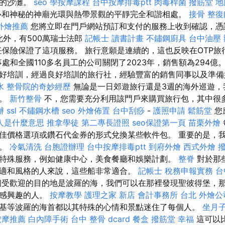
色的沙灘。
seo
學按摩課程
台中按摩排毒ptt
肉毒桿菌
撥筋堂 地
心和神秘的神廟光環與熱帶景觀的平靜完全和諧相處。
接骨
整復
外燴推薦
您將立即在門戶網站預訂和支付的服務上收到確認，
此外，有500萬瑞士法郎
記帳士 讀書計畫
不鏽鋼廚具
台中油壓
任保險保證了這項服務。 旅行意願是連續的，這也反映在OTP
事處和全國110多名員工的公司關閉了2023年，銷售額為294億
好培訓，經過良好培訓的旅行社，經驗豐富的銷售同事以及準備
水
整骨院的奇妙經歷
無論是一日郊遊旅行還是3週的海外巡遊，
意。
新竹整骨
不，您需要充分利用該門戶來購買旅行包，其中很
辦
ssl
不鏽鋼水槽
seo
外燴佈置
台中刮痧
-
護照申請
鬆筋堂
您
人是什麼意思
推拿學徒
第二專長證照
seo保證第一頁
苗栗外燴
佳價格選項或鑽石代金券的形式兌換某些軟件包。 重要的是，
惠。
冷氣清洗
台胞證辦理
台中按摩排毒ptt
到府外燴
西式外燴
特殊服務，例如健康中心，美食餐廳和娛樂計劃。
整脊
對於那
適和風格的人來說，這些船非常適合。
記帳士 稅務申報實務
台
受歡迎的目的地是波羅的海，我們可以在那裡發現聖彼得堡，
些感興趣的人。
按摩教學
護理之家 新店
會計事務所 台北
外燴公
基等波羅的海首都以其特殊的心情和景點迷住了每個人。
坐月
按摩推薦
白內障手術
台中 整骨 dcard
餐盒
撥筋堂 幸福
這可以