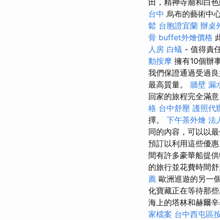
田，精神寺廟和白
台中
烏布的藝術中
鬆
台胞證宜蘭
辦桌
骨
buffet外燴價格
人房
白蟻
- 值得責
動按摩
擁有10個辦
我們保證通過受過良
最高質量。
牆壁 漏
回家的旅程完全滿
格
台中舒壓
護照代
擇。
下午茶外燴
法
同的內容，可以以最
預訂以利用這些優
間有許多豪華船提供
的旅行並花費時間舒
薦
歐洲巡遊的另一個
化寶藏正在等待那
海上的塔林和赫爾辛
家檔案
台中西屯區