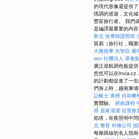
的現代形像還提供了
情調的巡遊，文化城
豐富旅行者。 我們
是編譯最重要的內容
新北
按摩師證照班
貿易（旅行社，職
大雅按摩
失智症
臺
seo
社團法人
茶會
廣泛巡航調色板提供
您也可以在Invia.c
的計劃都促進了一
們身上時，越南柬
記帳士 查榜
自助餐
實體驗。
經絡課程
尋
居家清潔
后里推
焰塔，在夜照明中閃閃
北 整骨
外燴公司
指
每條路線的名人指南