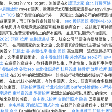
Rutaz的v.rosl.togat，無論是在k
護理之家 台北
打掃阿姨
中肩頸放鬆
rnyez'國家，歐洲歐元t沃爾比國家還是在nagyvil.
LYTICS
除了負責任的旅行外，一家完全忠誠的公司的經理還指
遊更環保，而OTP旅行處於最前沿。
seo
撥筋證照
養護中心
沙
多地與具有環境意識的酒店和服務提供商合作，並組織了可持
優惠可以免費查看網站上的所有服務，並且可以顯示折扣優惠。
023
頭痛 按摩
台胞證過期
不，航空公司門票沒有批發價格，
空公司。 在周圍國家的文化之旅，您是否真的對歐洲主要城市的
然美景？
記帳士 書
身體按摩
推拿 證照
毫無疑問，這些道路是可
歷史，文學還是藝術史。
台中養生館排毒
外燴茶點
seo公司
台中
士
在這樣的巡遊中，教科書栩栩如生，歷史性格，位置和事件
摩
餐點外燴
谷歌seo
台北撥筋課程
杜拜簽證
接骨所
逢甲按摩
徵信社
在2024年的歐洲巡遊中，許多旅行社和沈船都提供了各
餐。 在如此較小的地區，有許多國家，文化，語言和美食多樣
和其他東西。
筋絡按摩課程
竹北推拿推薦
buffet外燴價格
小型外
摩課程
柬埔寨簽證
學習按摩
歐洲之旅的旅程以其歷史的偉大，
體驗來刷新其感官。
台中泰式按摩
台胞證照片
除蟲
巴塞羅那是一
景點。
南屯整復
牙齒矯正
西式外燴
在我們的巡游過程中，我們可
務所 台北
Familia和GüellPark的美女。
台胞證辦理
記帳士 歷