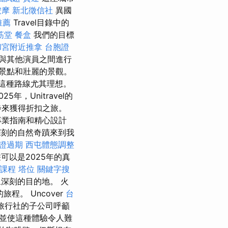
按摩
新北徵信社
異國
推薦
Travel目錄中的
筋堂
餐盒
我們的目標
和宮附近推拿
台胞證
與其他演員之間進行
景點和壯麗的景觀。
這種路線尤其理想。
25年，Unitravel的
步來獲得折扣之旅。
的地，專業指南和精心設計
刻的自然奇蹟來到我
證過期
西屯體態調整
以是2025年的真
課程
塔位
關鍵字搜
深刻的目的地。 火
程。 Uncover
台
旅行社的子公司呼籲
並使這種體驗令人難