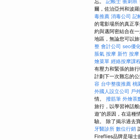
忘。
記帳士 衝刺班
爾，佐治亞州和波
毒推薦
消毒公司
記
的電影場所的真正
約與邁阿密結合在一
地區，無論您可以旅
整
會計公司
seo優
脹氣 按摩
新竹 按摩
燴菜單
經絡按摩課
有壓力和緊張的旅行
計劃下一次難忘的
容
台中整復推薦
桃
外國人設立公司
戶
情。
撥筋筆
外燴茶
旅行，以學習神話般
遊”的原因，在這種
驗。 除了揭示過去
牙醫診所
數位行銷
Fireflies品牌是瑞士