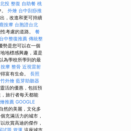
北投 整復
自助餐
桃
g中。
外燴
台中刮痧推
出，改進和更可持續
鹿按摩
台胞證台北
續性考慮的道路。
餐
台中整復推薦
傳統整
優勢是您可以在一個
當地地標感興趣，還是
以為學校所學到的最
 按摩 整骨
近視雷射
變得富有生命。
長照
新竹外燴
藍芽助聽器
種靈活的優惠，包括預
性，旅行者每天都能
燴推薦
GOOGLE
自然的美麗，文化多
個充滿活力的城市，
以欣賞高迪的傑作，
屆試題
貨運
這座城市