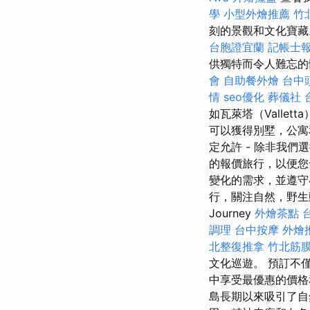
學
小型外燴推薦
竹
刻的景觀和文化寶藏
台胞證宜蘭
記帳士
供獨特而令人難忘的
會
自助餐外燴
台中
情
seo優化
葬儀社
如瓦萊塔（Vallet
可以獲得別墅，公寓
定允許 - 除非我
的報價旅行，以便您
變化的需求，並遵守
行，關注自然，野生動
Journey
外燴茶點
調理
台中按摩
外燴
北整復推拿
竹北筋
文化巡遊。 預訂不僅
中享受最優惠的價格
島長期以來吸引了