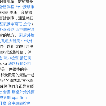
的咖啡路，伊斯坦布
舒壓課程
台中按摩排
和簡·奧斯丁音樂節
富計劃庫，通過將紐
整復推拿南屯
撿骨
/
外燴茶點
西屯體態調
聚會的地方。
到府外燴
毛孔粗大醫美
中式外
們可以期待旅行時沒
的歐洲巡遊報價，併
盒
聽力檢查
撥筋美
roko
網路行銷公司
世界是一件很棒的事
客和受歡迎的景點一起
自己的道路為“文化巡
將確保他們真正豐富經
士 套書
辦桌外燴推薦
照過期
cpa firm
什麼
台中頭部按摩