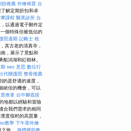
刮痧推薦
外燴佈置
台
想了解定期折扣和卓
按摩課程
醫美診所
台
意，以通過電子郵件定
一個特殊但被低估的
護照過期
記帳士 稅
區，其古老的清真寺，
指南，展示了景點和
著乘船潟湖和紅樹林。
過期
seo 意思
數位行
社代辦護照
整骨推薦
別的是舒適的速度，
一個絕佳的機會，可以
大里推拿
台中腳底按
的地都以經驗和冒險
適合我們需求的相同
海濱度假村的高質量，
seo教學
下午茶外燴
組之旅。
身體撥筋教