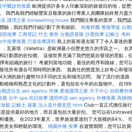
北中醫診所推薦
歐洲提供許多令人印象深刻的旅遊目的地，從歷
。 我們為我們經驗豐富且敬業的旅行專業人員團隊始終努力盡
報名
護理之家
bonesetting house
我們關注乘客的需求，我們認
體驗，因此我們仔細計劃了所有細節。
肉毒桿菌
整復學徒
台胞
頭部按摩
工商登記
竹北 整骨
台胞證基隆
沙鹿按摩
記帳士 考科
台中按摩推薦
穴道按摩課程
島上的富裕過去留下了令人著迷的
ta），瓦萊塔（Valletta）是歐洲最小但歷史悠久的市區之一。
和計劃票的折扣價。 這個世界充滿了我們想親自發現的景點，
們選擇有組織的旅行！ 考慮到當地功能，最佳的程序和路線，您可
發現所有適合可用時間的東西。 負責任的態度加上好奇心和發
4大洲的旅行趨勢103不同的文化和城市訪問。 除了流行的道路
植物和熟悉文化的計劃外，還包括在今年的出版物中。 自1994年
台胞證台北
seo agency
外燴
產後護理之家 月子中心
自助餐外
推薦
台中 spa
烏日按摩
護照申請
seo agency
外燴推薦
高雄律
膜放鬆
記帳士 接案
法人是什麼意思
html
Club一直正式擔任旅
是提供最好的地方，而且還包括大量折扣。 您可以在Unitrave
和優惠。 在2023年夏天，世界旅遊業達到了大規模的84％。 
自然美女和輕鬆的環境。
桃園外燴
按摩
在遊覽期間，您可以欣賞