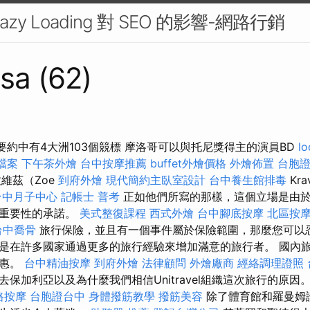
zy Loading 對 SEO 的影響-網路行銷
sa (62)
要約中有4大洲103個競標 摩洛哥可以與托尼獎得主的演員BD
lo
家檔案
下午茶外燴
台中按摩推薦
buffet外燴價格
外燴佈置
台胞
維茲（Zoe
到府外燴
現代簡約主臥室設計
台中養生館排毒
Kr
台中月子中心
記帳士 普考
正如他們所寫的那樣，這個立場是由
理重要性的承諾。
美式整復課程
西式外燴
台中腳底按摩
北區按
台中喬骨
旅行保險，並且有一個事件屬於保險範圍，那麼您可以
是在許多國家通過更多的旅行經驗來增加滿意的旅行者。 國內
優惠。
台中精油按摩
到府外燴
法律顧問
外燴廠商
經絡調理證照
保加利亞以及為什麼我們相信Unitravel組織這次旅行的原因
路按摩
台胞證台中
身體撥筋教學
撥筋美容
除了體育館和羅曼姆