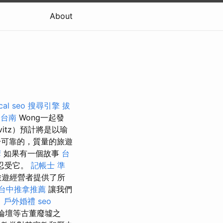
About
cal seo
搜尋引擎
拔
證台南
Wong一起發
avitz）預計將是以瑜
於可靠的，質量的旅遊
摩
如果有一個故事
台
忍受它。
記帳士 準
旅遊經營者提供了所
台中推拿推薦
讓我們
。
戶外婚禮
seo
論壇等古董廢墟之