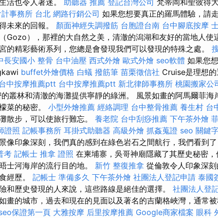
代生活也令人著迷。
助聽器 推薦
登記台灣公司
梵蒂岡和聖彼得大
會計事務所 台北
網路行銷公司
如果您想要真正的羅馬體驗，請走到
獲得未來的回報。
顏面神經失調撥筋
台胞證台南
台中腳底按摩
士
（Gozo），那裡的大自然之美，清澈的潟湖和友好的當地人使
宮的精彩藝術系列，您總是會發現我們可以發現的特殊之處。
中長安國小 整骨
台中油壓
西式外燴
歐式外燴
seo軟體
如果您想
kawi
buffet外燴價格
白蟻
撥筋筆
苗栗徵信社
Cruise是理想
台中按摩推薦ptt
台中按摩推薦ptt
新北律師事務所
桃園搬家公
的叢林和清澈的海灘提供寧靜的綠洲。 風景如畫的阿馬爾菲海
檸檬菜的秘密。
小型外燴推薦
經絡調理
台中整骨推薦
養生村
台
海灘散步，可以使旅行難忘。
養老院
台中刮痧推薦
下午茶外燴
師證照
記帳事務所
耳掛式助聽器
高級外燴
抓姦蒐證
seo 關鍵
景像印象深刻，我們真的感到在綠色岩石之間航行，我們看到了
普考 記帳士
推拿 證照
在柬埔寨，吳哥神廟隱藏了其歷史秘密，
泰晤士河海岸的流行目的地。
新竹 整復推拿
從倫敦令人印象深刻
美食經歷。
記帳士 準備多久
下午茶外燴
社團法人登記申請
泰國
險和歷史發現的人來說，這些路線是絕佳的選擇。
社團法人登
如畫的城市，過去和現在的見面以及著名的吉蘭格峽灣，通常被
seo保證第一頁
大雅按摩
后里按摩推薦
Google商家檔案
眼科