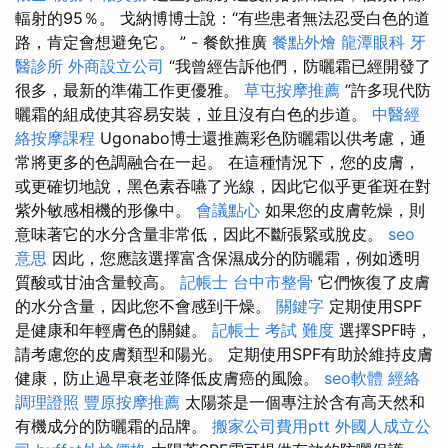
輻射的95％。 戈納博博士說：“有些患者無法忍受白色的道
路，肯定會想避免它。 ” - 餐飲推廣
餐點外燴
龍潭眼科
牙
醫診所
外商設立公司
“我曾經告訴他們，防曬霜已經開發了
很多，最新的準備工作更優雅。
草屯按摩推薦
”許多現代防
曬霜的組成使其容易安裝，並且沒有白色的步道。
中醫經
絡按摩課程
Ugonabo博士還推薦彩色防曬霜以供考慮，通
常將更多的色調融合在一起。 在這種情況下，您的皮膚，
或更確切地說，黑色素吞嚥了光線，因此它似乎更雀斑在對
紫外敏感相機的形像中。
會議點心
如果您的皮膚乾燥，則
意味著它的水分含量非常低，因此不斷張緊或脫皮。
seo
意思
因此，您應該選擇富含保濕成分的防曬霜，例如透明
質酸或甘油含量較高。
記帳士
台中市整骨
它們恢復了皮膚
的水分含量，因此您不會感到干燥。
關鍵字
定期使用SPF
是健康和年輕膚色的關鍵。
記帳士 考試 難度
選擇SPF時，
請考慮您的皮膚類型和陽光。 定期使用SPF有助於維持皮膚
健康，防止過早衰老並降低皮膚癌的風險。
seo軟體
經絡
調理證照
豐原按摩推薦
太陽茶是一個專注於含有高天然和
有機成分的防曬霜的品牌。
搬家公司費用ptt
外國人成立公