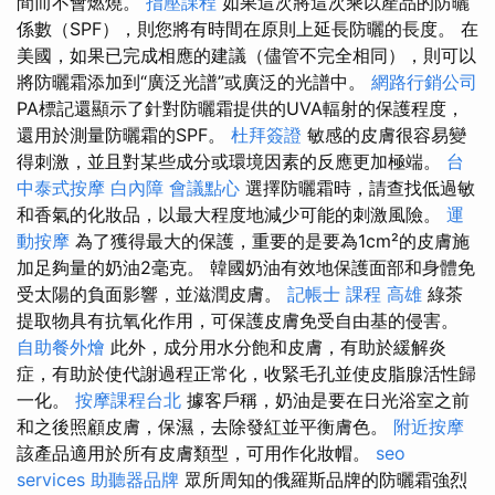
間而不會燃燒。
指壓課程
如果這次將這次乘以產品的防曬
係數（SPF），則您將有時間在原則上延長防曬的長度。 在
美國，如果已完成相應的建議（儘管不完全相同），則可以
將防曬霜添加到“廣泛光譜”或廣泛的光譜中。
網路行銷公司
PA標記還顯示了針對防曬霜提供的UVA​​輻射的保護程度，
還用於測量防曬霜的SPF。
杜拜簽證
敏感的皮膚很容易變
得刺激，並且對某些成分或環境因素的反應更加極端。
台
中泰式按摩
白內障
會議點心
選擇防曬霜時，請查找低過敏
和香氣的化妝品，以最大程度地減少可能的刺激風險。
運
動按摩
為了獲得最大的保護，重要的是要為1cm²的皮膚施
加足夠量的奶油2毫克。 韓國奶油有效地保護面部和身體免
受太陽的負面影響，並滋潤皮膚。
記帳士 課程 高雄
綠茶
提取物具有抗氧化作用，可保護皮膚免受自由基的侵害。
自助餐外燴
此外，成分用水分飽和皮膚，有助於緩解炎
症，有助於使代謝過程正常化，收緊毛孔並使皮脂腺活性歸
一化。
按摩課程台北
據客戶稱，奶油是要在日光浴室之前
和之後照顧皮膚，保濕，去除發紅並平衡膚色。
附近按摩
該產品適用於所有皮膚類型，可用作化妝帽。
seo
services
助聽器品牌
眾所周知的俄羅斯品牌的防曬霜強烈