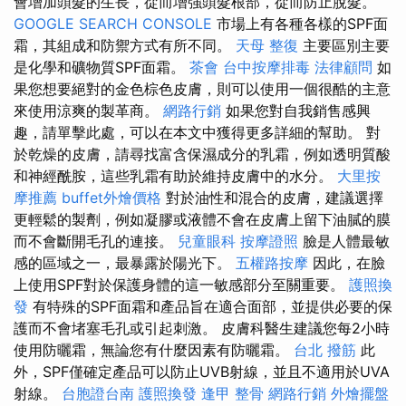
會增加頭髮的生長，從而增強頭髮根部，從而防止脫髮。
GOOGLE SEARCH CONSOLE
市場上有各種各樣的SPF面
霜，其組成和防禦方式有所不同。
天母 整復
主要區別主要
是化學和礦物質SPF面霜。
茶會
台中按摩排毒
法律顧問
如
果您想要絕對的金色棕色皮膚，則可以使用一個很酷的主意
來使用涼爽的製革商。
網路行銷
如果您對自我銷售感興
趣，請單擊此處，可以在本文中獲得更多詳細的幫助。 對
於乾燥的皮膚，請尋找富含保濕成分的乳霜，例如透明質酸
和神經酰胺，這些乳霜有助於維持皮膚中的水分。
大里按
摩推薦
buffet外燴價格
對於油性和混合的皮膚，建議選擇
更輕鬆的製劑，例如凝膠或液體不會在皮膚上留下油膩的膜
而不會斷開毛孔的連接。
兒童眼科
按摩證照
臉是人體最敏
感的區域之一，最暴露於陽光下。
五權路按摩
因此，在臉
上使用SPF對於保護身體的這一敏感部分至關重要。
護照換
發
有特殊的SPF面霜和產品旨在適合面部，並提供必要的保
護而不會堵塞毛孔或引起刺激。 皮膚科醫生建議您每2小時
使用防曬霜，無論您有什麼因素有防曬霜。
台北 撥筋
此
外，SPF僅確定產品可以防止UVB射線，並且不適用於UVA
射線。
台胞證台南
護照換發
逢甲 整骨
網路行銷
外燴擺盤