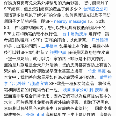
保護所有皮膚免受紫外線輻射的負面影響。 您可能聽到了
SPF縮寫，但是您對縮寫的產品了解多少？
台灣設立公司
閱讀更多信息以了解SPF的含義，如何保護陽光以及不同防
曬因子之間的差異，即SPF
nearby massage
15、30和
50。 在此價格範圍內，您可以找到具有較低保護因子的
SPF面霜和麵霜的較小旅行包。
台中肩頸按摩
選擇時，請
考慮對防曬霜（SPF）面霜的評論，以免購買。
戶外婚禮
但是，出現的問題 -
二手攤車
如果臉上有化妝，幾個小時
後可以對SPF進行翻新？
護照申請
僅僅是因為您想在皮膚
上塗一層奶油，就可以從回家的路上卸妝是不切實際的。
無論是片刻還是全天戶外活動，您的皮膚都需要防止有害的
紫外線，這可能會導致過早衰老甚至皮膚癌。
竹北 整復
在
本文中，我們將向您展示如何為皮膚選擇SPF奶油。
后里推
拿
台北外燴
台胞證宜蘭
SPF霜是一種多功能產品，將保濕
霜和防曬霜的好處結合在一起。
桃園搬家公司
腳 按摩
這
些面霜非常適合日常使用，因為它們可以為皮膚提供基本的
水合，同時保護其免受有害紫外線的侵害。 刺激了碎黑色
素細胞以觸發黑色素的產生（皮膚的色素塗料），因此皮膚
變成褐色。
外燴
html
這種輻射在上皮上是活性的，這是合