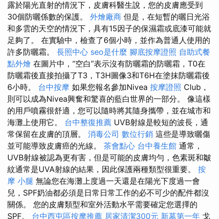
露於陽光直射的情況下，皮膚科醫生說，您的皮膚應受到
30個防曬係數的保護。
外燴廠商
但是，在短暫的曬日光浴
和多雲的天空的情況下，具有15因子的保濕霜或底漆可能就
足夠了。 在實驗中，檢查了6個小時，並作為普通人使用的
許多防曬霜。
長照中心
seo是什麼
腳底按摩證照
自助式餐
點外燴
在圖片中，“空白”表示沒有防曬霜的防曬霜，T0在
防曬霜後直接拍攝了T3，T3H圖像3和T6H在塗抹防曬霜後
6小時。
台中按摩
如果您報名參加Nivea
按摩證照
Club，
則可以成為Nivea興奮和驚喜的藍白世界的一部分。 像這樣
的用戶噴霧很舒適，您可以隨時將其隨身攜帶，並在城市和
海灘上使用它。
台中整復推薦
UVB射線是較短的波長，通
常保留在皮膚的頂層。
消毒公司
數位行銷
這些是導致曬傷
並可能導致皮膚癌的光線。
茶會點心
台中養生館
通常，
UVB射線被認為更有害，但是可能的皮膚均勻，色素斑和皺
紋通常是UVA射線的結果，因此保護兩種類型很重要。
按
摩 小腿
無論您在海灘上度過一天還是在陽光下度過一會
兒，SPF奶油都必須是日常日常工作的必不可少的配件都沒
關係。 您的皮膚類型和室外活動水平需要確定您選擇的
SPF。
台中西屯區按摩推薦
居家清潔300元
新墓第一年
戈