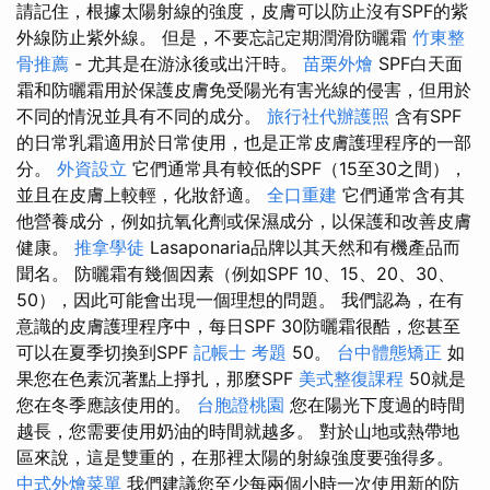
請記住，根據太陽射線的強度，皮膚可以防止沒有SPF的紫
外線防止紫外線。 但是，不要忘記定期潤滑防曬霜
竹東整
骨推薦
- 尤其是在游泳後或出汗時。
苗栗外燴
SPF白天面
霜和防曬霜用於保護皮膚免受陽光有害光線的侵害，但用於
不同的情況並具有不同的成分。
旅行社代辦護照
含有SPF
的日常乳霜適用於日常使用，也是正常皮膚護理程序的一部
分。
外資設立
它們通常具有較低的SPF（15至30之間），
並且在皮膚上較輕，化妝舒適。
全口重建
它們通常含有其
他營養成分，例如抗氧化劑或保濕成分，以保護和改善皮膚
健康。
推拿學徒
Lasaponaria品牌以其天然和有機產品而
聞名。 防曬霜有幾個因素（例如SPF 10、15、20、30、
50），因此可能會出現一個理想的問題。 我們認為，在有
意識的皮膚護理程序中，每日SPF 30防曬霜很酷，您甚至
可以在夏季切換到SPF
記帳士 考題
50。
台中體態矯正
如
果您在色素沉著點上掙扎，那麼SPF
美式整復課程
50就是
您在冬季應該使用的。
台胞證桃園
您在陽光下度過的時間
越長，您需要使用奶油的時間就越多。 對於山地或熱帶地
區來說，這是雙重的，在那裡太陽的射線強度要強得多。
中式外燴菜單
我們建議您至少每兩個小時一次使用新的防