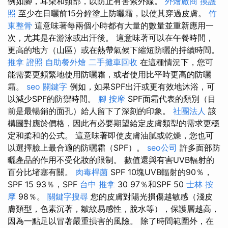
例如腳，耳朵和頸部，以防止有害紫外線。
外燴廠商
換護
照
至少在日曬前15分鐘塗上防曬霜，以使其穿過皮膚。
竹
東整骨
這意味著每兩個小時都有大量的數量並重新應用一
次，尤其是在游泳或出汗後。 這意味著可以在午餐時間，
更高的地方（山區）或在熱帶氣候下縮短防曬的持續時間。
推拿 證照
自助餐外燴
二手攤車回收
在這種情況下，您可
能需要更頻繁地使用防曬霜，或者使用比平時更高的防曬
霜。
seo 關鍵字
例如，如果SPF出汗或更有效地沐浴，可
以減少SPF的防禦時間。
腳 按摩
SPF面霜代表的類別（目
前是最暢銷的面孔）給人留下了深刻的印象。
社團法人
該
構圖對應於價格，因此有必要期望給定皮膚類型的需求更穩
定和柔和的公式。 這意味著即使皮膚油膩或乾燥，您也可
以選擇臉上最合適的防曬霜（SPF）。
seo公司
許多面部防
曬產品的作用不受化妝的限制。 數值還與有害UVB輻射的
百分比堵塞有關。
肉毒桿菌
SPF 10塊UVB輻射的90％，
SPF 15 93％，SPF
台中 推拿
30 97％和SPF 50
士林 按
摩
98％。
關鍵字搜尋
您的皮膚對陽光損傷越敏感（淺皮
膚類型，色素沉著，皺紋易感性，脫水等），保護層越高，
因為一點足以冒著嚴重損害的風險。 除了時間範圍外，在