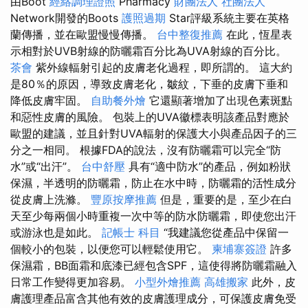
由Boot
經絡調理證照
Pharmacy
財團法人 社團法人
Network開發的Boots
護照過期
Star評級系統主要在英格
蘭傳播，並在歐盟慢慢傳播。
台中整復推薦
在此，恆星表
示相對於UVB射線的防曬霜百分比為UVA射線的百分比。
茶會
紫外線輻射引起的皮膚老化過程，即所謂的。 這大約
是80％的原因，導致皮膚老化，皺紋，下垂的皮膚下垂和
降低皮膚牢固。
自助餐外燴
它還顯著增加了出現色素斑點
和惡性皮膚的風險。 包裝上的UVA徽標表明該產品對應於
歐盟的建議，並且針對UVA輻射的保護大小與產品因子的三
分之一相同。 根據FDA的說法，沒有防曬霜可以完全“防
水”或“出汗”。
台中舒壓
具有“適中防水”的產品，例如粉狀
保濕，半透明的防曬霜，防止在水中時，防曬霜的活性成分
從皮膚上洗滌。
豐原按摩推薦
但是，重要的是，至少在白
天至少每兩個小時重複一次中等的防水防曬霜，即使您出汗
或游泳也是如此。
記帳士 科目
“我建議您從產品中保留一
個較小的包裝，以便您可以輕鬆使用它。
柬埔寨簽證
許多
保濕霜，BB面霜和底漆已經包含SPF，這使得將防曬霜融入
日常工作變得更加容易。
小型外燴推薦
高雄搬家
此外，皮
膚護理產品富含其他有效的皮膚護理成分，可保護皮膚免受