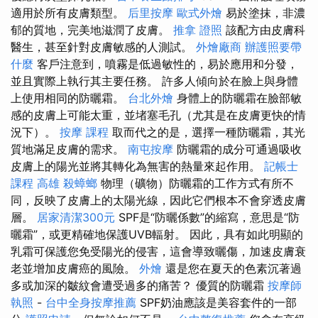
適用於所有皮膚類型。
后里按摩
歐式外燴
易於塗抹，非濃
郁的質地，完美地滋潤了皮膚。
推拿 證照
該配方由皮膚科
醫生，甚至針對皮膚敏感的人測試。
外燴廠商
辦護照要帶
什麼
客戶注意到，噴霧是低過敏性的，易於應用和分發，
並且實際上執行其主要任務。 許多人傾向於在臉上與身體
上使用相同的防曬霜。
台北外燴
身體上的防曬霜在臉部敏
感的皮膚上可能太重，並堵塞毛孔（尤其是在皮膚更快的情
況下）。
按摩 課程
取而代之的是，選擇一種防曬霜，其光
質地滿足皮膚的需求。
南屯按摩
防曬霜的成分可通過吸收
皮膚上的陽光並將其轉化為無害的熱量來起作用。
記帳士
課程 高雄
殺蟑螂
物理（礦物）防曬霜的工作方式有所不
同，反映了皮膚上的太陽光線，因此它們根本不會穿透皮膚
層。
居家清潔300元
SPF是“防曬係數”的縮寫，意思是“防
曬霜”，或更精確地保護UVB輻射。 因此，具有如此明顯的
乳霜可保護您免受陽光的侵害，這會導致曬傷，加速皮膚衰
老並增加皮膚癌的風險。
外燴
還是您在夏天的色素沉著過
多或加深的皺紋會遭受過多的痛苦？ 優質的防曬霜
按摩師
執照
-
台中全身按摩推薦
SPF奶油應該是美容套件的一部