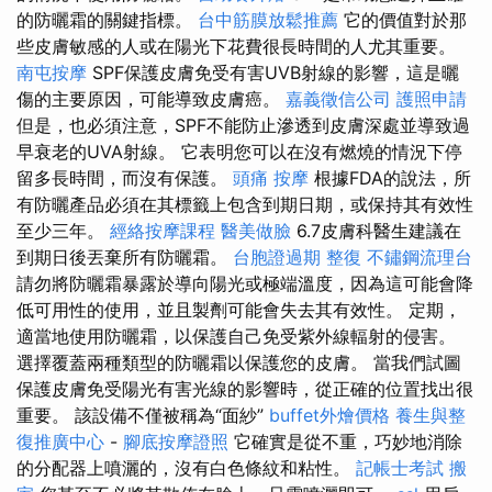
的防曬霜的關鍵指標。
台中筋膜放鬆推薦
它的價值對於那
些皮膚敏感的人或在陽光下花費很長時間的人尤其重要。
南屯按摩
SPF保護皮膚免受有害UVB射線的影響，這是曬
傷的主要原因，可能導致皮膚癌。
嘉義徵信公司
護照申請
但是，也必須注意，SPF不能防止滲透到皮膚深處並導致過
早衰老的UVA射線。 它表明您可以在沒有燃燒的情況下停
留多長時間，而沒有保護。
頭痛 按摩
根據FDA的說法，所
有防曬產品必須在其標籤上包含到期日期，或保持其有效性
至少三年。
經絡按摩課程
醫美做臉
6.7皮膚科醫生建議在
到期日後丟棄所有防曬霜。
台胞證過期
整復
不鏽鋼流理台
請勿將防曬霜暴露於導向陽光或極端溫度，因為這可能會降
低可用性的使用，並且製劑可能會失去其有效性。 定期，
適當地使用防曬霜，以保護自己免受紫外線輻射的侵害。
選擇覆蓋兩種類型的防曬霜以保護您的皮膚。 當我們試圖
保護皮膚免受陽光有害光線的影響時，從正確的位置找出很
重要。 該設備不僅被稱為“面紗”
buffet外燴價格
養生與整
復推廣中心
-
腳底按摩證照
它確實是從不重，巧妙地消除
的分配器上噴灑的，沒有白色條紋和粘性。
記帳士考試
搬