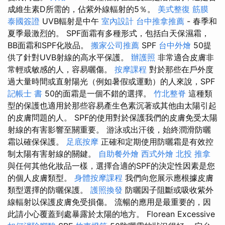
成維生素D所需的，佔紫外線輻射的5％。
美式整復 筋膜
泰國簽證
UVB輻射是中午
室內設計
台中推拿推薦
- 春季和
夏季最激烈的。 SPF面霜有多種形式，包括白天保濕霜，
BB面霜和SPF化妝品。
搬家公司推薦
SPF
台中外燴
50提
供了針對UVB射線的高水平保護。
辦護照
非常適合皮膚非
常輕或敏感的人，容易曬傷。
按摩課程
對於那些在戶外度
過大量時間或直射陽光（例如暑假或運動）的人來說，SPF
記帳士 書
50的面霜是一個不錯的選擇。
竹北整脊
這種類
型的保護也適用於那些容易產生色素沉著或其他由太陽引起
的皮膚問題的人。 SPF的使用對於保護我們的皮膚免受太陽
射線的有害影響至關重要。 游泳或出汗後，始終潤滑防曬
霜以確保保護。
足底按摩
正確和定期使用防曬霜是有效控
制太陽有害射線的關鍵。
自助餐外燴
西式外燴
北投 推拿
與任何其他化妝品一樣，選擇合適的SPF的決定性因素是您
的個人皮膚類型。
身體按摩課程
我們向您展示應根據皮膚
類型選擇的防曬保護。
護照換發
防曬因子阻斷或吸收紫外
線輻射以保護皮膚免受損傷。 流暢的應用是最重要的，因
此請小心覆蓋到處暴露於太陽的地方。 Florean Excessive