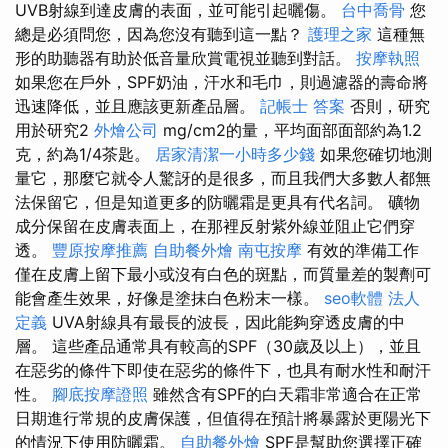
UVB射線到達皮膚的表面，並可能引起曬傷。
台中喬骨
您
總是必須問您，因為您沒有聽到這一點？
護理之家
這種無
形的助聽器有助於低音量欣賞電視並聽到對話。
按摩執照
如果您在戶外，SPF奶油，汗水和毛巾，則過濾器的壽命將
迅速降低，並且應該更新產品層。
記帳士 答案
否則，研究
用於研究2
外燴公司
mg/cm2的量，平均面部面部約為1.2
克，約為1/4茶匙。
居家清潔一小時多少錢
如果您確切地測
量它，那麼它就令人驚訝的是很多，而且我們大多數人都無
法保留它，但是知道更多的防曬霜是更具有代名詞。 礦物
成分保留在皮膚表面上，在那裡反射紫外線並阻止它們穿
透。
豐原按摩推薦
自助餐外燴
南屯按摩
有效的準備工作
僅在皮膚上留下最小或沒有白色的斑點，而質量差的製劑可
能會產生效果，好像是塗抹白色粉末一樣。
seo軟體
法人
定義
UVA射線具有最長的波長，因此能夠穿透皮膚的中
層。 這些產品通常具有較高的SPF（30歲及以上），並且
在惡劣的條件下即使在惡劣的條件下，也具有耐水性和耐汗
性。
腳底按摩證照
雖然含有SPF的白天霜非常適合在正常
日期進行常規的皮膚保護，但值得在預計將暴露於更陽光下
的情況下使用防曬霜。
自助餐外燴
SPF是幫助您選擇正確