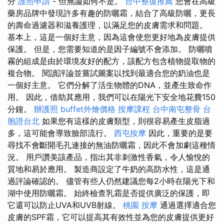
分
護照申請
- 但無論如何不是。
台中整復推薦
您會在高級
藥房品牌中發現許多有趣的防曬霜，結合了高級防曬，更長
的壽命過濾器和滋養護理，以滿足您的皮膚需求和問題。
基本上，這是一個好主意，因為這會使您更好地為皮膚提供
保護。 但是，您需要知道的是因子編號不會添加。 防曬噴
霧的組成是由於環境友好的配方，該配方包含植物提取物的
複合物。 閱讀評論並嘗試圖案以找到最適合您的奶油也是
一個好主意。 它們分解了活生物體的DNA，並產生致命作
用。 因此，借助其應用，我們可以在陽光下安全地花費150
分鐘。
辦護照
buffet外燴價格
按摩課程
台中南屯整骨
台
胞證台北
如果您有這樣的皮膚類型，則很容易產生皮脂過
多，這可能會導致臉部流行。
西屯按摩
因此，重要的是要
尋找不會斷開毛孔連接的無油防曬霜，因此不會加劇這種情
況。 用戶讚美該產品，指出其非刺激性香氣，令人愉悅的
質地和易於應用。 製造商設定了牛奶的高防水性，這是通
過評論確認的。 儘管有些人仍然建議您每2小時在陽光下和
湖中使用防曬霜。 始終檢查乳霜是否提供廣泛的保護，即
它還可以防止UVA和UVB射線。
桃園 按摩
通過選擇適合您
皮膚的SPF霜，它可以提高其有效性並為您的皮膚提供更好