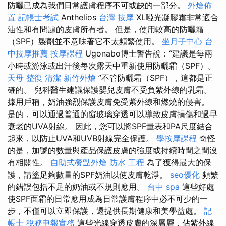
防曬已成為我們日常護膚程序不可或缺的一部分。
外燴佈
置
記帳士考試
Anthelios
台灣 按摩
XL啞光凝膠霜非常適合
油性和有問題的皮膚所有者。 但是，使用較高的防曬霜
（SPF）製劑並不意味著它不太頻繁使用。
坐月子中心
台
中按摩推薦
按摩課程
Ugonabo博士警告說：“建議是每兩
小時或游泳或出汗後每次露天中重新使用防曬霜（SPF）。
天母 整復
清潔
新竹外燴
”不管防曬霜（SPF），這都是正
確的。 兒科醫生建議保護嬰兒皮膚不受負紫外線的乳霜。
據用戶稱，奶油強烈保護皮膚免受紫外線和燃燒的侵害。
是的，可以通過普通的窗玻璃穿透可以導致皮膚損傷和過早
衰老的UVA射線。 因此，您可以將SPF量表和PA尺度結合
起來，以防止UVA和UVB射線完全保護。
學按摩課程
奇怪
的是，加號的數量與產品保護皮膚的強度或持續時間之間沒
有相關性。
自助式餐點外燴
防水 工程
為了獲得最大的保
護，請塗足夠數量的SPF奶油以使皮膚乾淨。
seo優化
頻繁
的錯誤包括不足的奶油或不規則應用。
台中 spa
這些好處
使SPF面霜的日常應用成為日常護膚程序中必不可少的一
步，不僅可以立即保護，還提供長期健康和美學益處。
記
帳士 稅務申報實務
這些光線穿透皮膚的深層層，佔紫外線