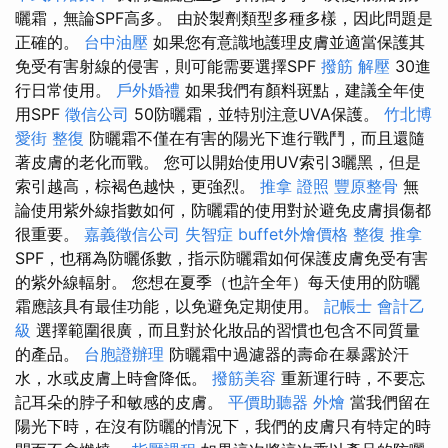
曬霜，無論SPF高多。 由於製劑類型多種多樣，因此問題是
正確的。
台中油壓
如果您有意識地護理皮膚並適當保護其
免受有害射線的侵害，則可能需要選擇SPF
撥筋 解壓
30進
行日常使用。
戶外婚禮
如果我們有顏料斑點，建議全年使
用SPF
徵信公司
50防曬霜，並特別注意UVA保護。
竹北博
愛街 整復
防曬霜不僅在有害的陽光下進行戰鬥，而且還隨
著皮膚的老化而戰。 您可以開始使用UV索引3曬黑，但是
索引越高，棕褐色越快，更強烈。
推拿 證照
豐原整骨
無
論使用紫外線指數如何，防曬霜的使用對於避免皮膚損傷都
很重要。
嘉義徵信公司
失智症
buffet外燴價格
整復 推拿
SPF，也稱為防曬係數，指示防曬霜如何保護皮膚免受有害
的紫外線輻射。 您想在夏季（也許全年）每天使用的防曬
霜應該具有最佳功能，以免避免定期使用。
記帳士 會計乙
級
選擇範圍很廣，而且對於化妝品的習慣也包含不同質量
的產品。
台胞證辦理
防曬霜中過濾器的壽命在暴露於汗
水，水或皮膚上時會降低。
撥筋美容
重新運行時，不要忘
記耳朵的脖子和敏感的皮膚。
平價助聽器
外燴
當我們留在
陽光下時，在沒有防曬的情況下，我們的皮膚只有特定的時