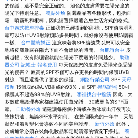
的保護，這不是完全正確的。 淺色的皮膚需要在陽光強的
陽光下特別注意。
餐點外燴
防曬產品有各種形狀，包括面
霜，噴霧劑和棍棒，因此請選擇最適合您生活方式的格式。
台中泰式按摩排毒
正如我們已經提到的那樣，SPF值表明乳
霜可以防止UVB射線預防多長時間，就好像沒有使用防曬霜
一樣。
台中體態矯正
這意味著將SPF編號乘以您可以安全
地將皮膚暴露在陽光下而不會燃燒的時間。
台胞證台中
皮
膚越輕，沒有防曬霜就能在陽光下度過的時間越少。
助聽
器公司
記帳士 報名費用
每天保護您的皮膚免受陽光免受陽
光的侵害？ 較高的SPF不僅可以在更長的時間內保護UVB
射線，而且還提供了更多的保護。
網路行銷公司
SPF
天母
按摩
15個塊約為UVB射線的93％，而SPF
撥筋證照
50可
保護其不超過98％的UVB射線。
哪裡找台中撥筋
因此，大
多數皮膚護理專家都建議使用寬光譜，30或更高的SPF面
霜。
自助餐外燴
還建議每兩個小時或在游泳或出汗後再次
塗抹奶油，無論SPF水平如何。 在整個陽光的一年中，天氣
狀況和溫度變化會導致不同的美容護理。
新竹外燴
此外，
皮膚通常必須在裝飾化妝品和定期清潔的情況下掙扎。
養