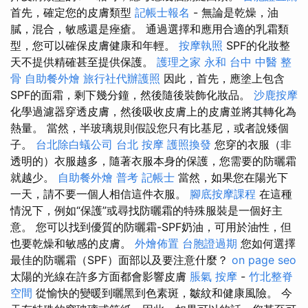
首先，確定您的皮膚類型
記帳士報名
- 無論是乾燥，油
膩，混合，敏感還是痤瘡。 通過選擇和應用合適的乳霜類
型，您可以確保皮膚健康和年輕。
按摩執照
SPF的化妝整
天不提供精確甚至提供保護。
護理之家 永和
台中 中醫 整
骨
自助餐外燴
旅行社代辦護照
因此，首先，應塗上包含
SPF的面霜，剩下幾分鐘，然後隨後裝飾化妝品。
沙鹿按摩
化學過濾器穿透皮膚，然後吸收皮膚上的皮膚並將其轉化為
熱量。 當然，半玻璃規則假設您只有比基尼，或者說矮個
子。
台北除白蟻公司
台北 按摩
護照換發
您穿的衣服（非
透明的）衣服越多，隨著衣服本身的保護，您需要的防曬霜
就越少。
自助餐外燴
普考 記帳士
當然，如果您在陽光下
一天，請不要一個人相信這件衣服。
腳底按摩課程
在這種
情況下，例如“保護”或尋找防曬霜的特殊服裝是一個好主
意。 您可以找到優質的防曬霜-SPF奶油，可用於油性，但
也要乾燥和敏感的皮膚。
外燴佈置
台胞證過期
您如何選擇
最佳的防曬霜（SPF）面部以及要注意什麼？
on page seo
太陽的光線在許多方面都會影響皮膚
脹氣 按摩
-
竹北整脊
空間
從愉快的變暖到曬黑到色素斑，皺紋和健康風險。 今