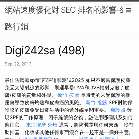
網站速度優化對 SEO 排名的影響-網
路行銷
Digi242sa (498)
Sep 22, 2013
最佳防曬霜spf面部評論和測試2025 如果不適當保護皮膚
免受太陽射線的影響，則遲早是UVA和UVB輻射克服了皮
膚/皮膚的質量和外觀。
新竹 按摩
長時間的未受保護的暴
露會導致皮膚灼熱和皮膚癌的風險。
新竹 撥筋
SPF對於保
護您的皮膚免受日常生活中的紫外線至關重要。
辦護照
發
現SPF的工作原理，因子編號的含義，您使用哪個以及如何
應用它。
東海按摩
外燴
通常，將防曬霜與任何東西，沒有
助推器，化妝或其他任何東西混合在一起不是一個好主意。