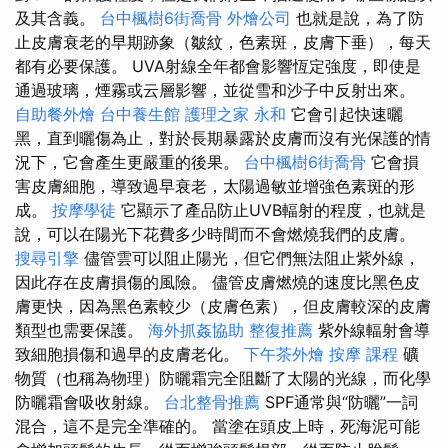
及其含義。
台中楓樹6街喬骨
外燴公司
也就是說，為了防
止皮膚衰老的早期跡象（皺紋，色素斑，皮膚下垂），每天
都有必要保護。 UVA射線全年都會影響恆定強度，即使是
通過玻璃，煙霧或云層影響，並從雪和沙子中反射出來。
自助餐外燴
台中養生館
護理之家 永和
它會引起快速曬
黑，直到曬傷為止，對於長期暴露於皮膚而沒有光保護的情
況下，它會產生更嚴重的後果。
台中楓樹6街喬骨
它會損
害皮膚細胞，導致過早衰老，太陽過敏並增強色素斑的形
成。
按摩學徒
它顯示了產品防止UVB輻射的程度，也就是
說，可以在陽光下花費多少時間而不會燃燒我們的皮膚。
搜尋引擎
儘管雲可以阻止陽光，但它們無法阻止紫外線，
因此存在皮膚損傷的風險。 儘管皮膚燃燒的速度比黑色皮
膚更快，因為黑色素較少（皮膚色素），但皮膚較深的皮膚
類型也需要保護。
海外抓姦協助
整復推薦
紫外線輻射會導
致細胞損傷和過早的皮膚老化。
下午茶外燴
按摩 課程
礦
物質（也稱為物理）防曬霜完全阻斷了太陽的光線，而化學
防曬霜會吸收射線。
台北整骨推薦
SPF通常與“防曬”一詞
混合，這不是完全準確的。 當塗在頭皮上時，死海泥可能