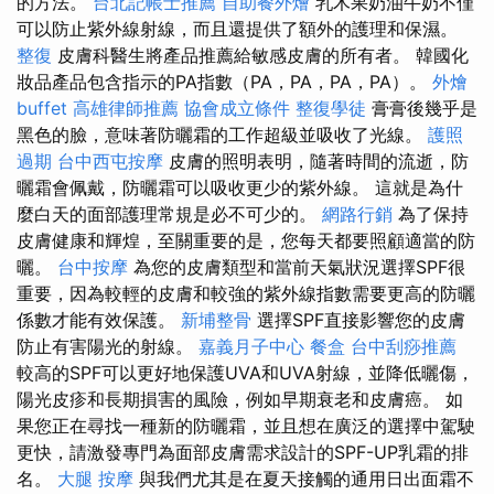
的方法。
台北記帳士推薦
自助餐外燴
乳木果奶油牛奶不僅
可以防止紫外線射線，而且還提供了額外的護理和保濕。
整復
皮膚科醫生將產品推薦給敏感皮膚的所有者。 韓國化
妝品產品包含指示的PA指數（PA，PA，PA，PA）。
外燴
buffet
高雄律師推薦
協會成立條件
整復學徒
膏膏後幾乎是
黑色的臉，意味著防曬霜的工作超級並吸收了光線。
護照
過期
台中西屯按摩
皮膚的照明表明，隨著時間的流逝，防
曬霜會佩戴，防曬霜可以吸收更少的紫外線。 這就是為什
麼白天的面部護理常規是必不可少的。
網路行銷
為了保持
皮膚健康和輝煌，至關重要的是，您每天都要照顧適當的防
曬。
台中按摩
為您的皮膚類型和當前天氣狀況選擇SPF很
重要，因為較輕的皮膚和較強的紫外線指數需要更高的防曬
係數才能有效保護。
新埔整骨
選擇SPF直接影響您的皮膚
防止有害陽光的射線。
嘉義月子中心
餐盒
台中刮痧推薦
較高的SPF可以更好地保護UVA和UVA射線，並降低曬傷，
陽光皮疹和長期損害的風險，例如早期衰老和皮膚癌。 如
果您正在尋找一種新的防曬霜，並且想在廣泛的選擇中駕駛
更快，請激發專門為面部皮膚需求設計的SPF-UP乳霜的排
名。
大腿 按摩
與我們尤其是在夏天接觸的通用日出面霜不