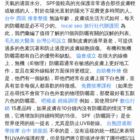
天氣的適當水分。 SPF值較高的光保護非常適合那些皮膚輕
或敏感的人，對於在陽光直射的陽光下花費更多時間的人。
台中 西區 推拿整復
無論年齡，皮膚或生活方式如何，每天
的防曬都是必不可少的。
local seo
旅行社代辦護照
為
此，我們彙編了值得了解的11個與防曬有關的誤解的列表。
毛孔粗大醫美
台灣公司設立
限制皮膚的過早衰老，可提供
過多的色素沉著和防止過度的皮膚細胞損傷。 有機和無機
防曬霜都有自己的優勢和缺點。
協會成立
在很大的線條
上，無機（IE物理）防曬霜通常在敏感的皮膚上更好地工
作，並且在紫外線輻射方面保持更穩定。
自助餐外燴
但
是，他們有一個缺點，即他們經常在皮膚上留下白色層，並
具有並非每個人都喜歡的特徵感。
免費按摩課程
（如果您
正在尋找不會留下白色外套的物理防曬霜，那麼最好看五顏
六色的防曬霜。
吧檯桌
經絡調理
例如，當使用SPF
數位行
銷
15產品時，如果皮膚在10分鐘內沒有防曬霜的情況下燃
燒，它將增加到持續時間的15倍。 SPF（防曬因子）是全
世界使用的統一提名，尤其是防止UVB射線。
台胞證過期
學按摩
台中 抓龍筋
不幸的是，沒有這樣的統一標記來表明
對UVA的保護程度，但是我們將立即描述使用了哪些標記以