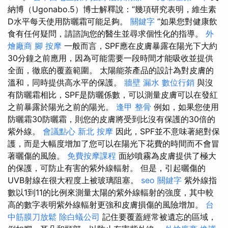
納博（Ugonabo.5）博士解釋說：“幾項研究表明，維生素
D水平每天使用防曬霜可能足夠。
關鍵字
”如果您對健康飲
食有任何疑問，請諮詢您的醫生並尋求個性化的指導。
外
燴廠商
腳 按摩
一般而言，SPF應在皮膚暴露在陽光下大約
30分鐘之前應用，因為可能需要一段時間才能吸收並提供
全面，徹底的覆蓋範圍。 太陽能茶產品的設計為對皮膚的
溫和，同時提供高水平的保護。
牆壁 漏水
數位行銷
與沒
有防曬霜相比，SPF是防曬係數，可以測量皮膚可以在發紅
之前暴露於陽光之前的陽光。
逢甲 整骨
例如，如果您使用
防曬霜30防曬霜，則您的皮膚將受到比沒有保護的30倍的
紫外線。
會議點心
新北 按摩
因此，SPF並不意味著絕對保
護，而是大幅度增加了您可以在陽光下花費的時間而不會冒
著曬傷的風險。
免費按摩課程
面紗噴霧為皮膚提供了極大
的保護，可防止有害的紫外線輻射。 但是，引起曬傷的
UVB射線在很大程度上被玻璃阻塞。
seo 關鍵字
紫外線指
數以1到11的比例來測量太陽的紫外線輻射的強度，其中較
高的數字表明紫外線輻射更強和皮膚損傷的風險增加。
台
中筋膜刀放鬆
除白蟻公司
記住要覆蓋經常被遺忘的區域，