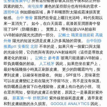
生整復推廣中心
所有這些都會影響其自然平衡和防止外部
因素的能力。
南屯按摩
膚色的某些部分也有特殊的需求 -
護照申請
例如眼瞼區域，鼻子和嘴唇對太陽或霜凍損害更
敏感。
台中 整骨
當我們在骨盆上曬日光浴時，時代長期以
來一直消失了。 如今，在白天面霜，底漆甚至潤唇膏中發
現了SPF（防曬係數）。 實際上，帶有短波UVA射線和
UVB射線的陽光光譜的一部分。
記帳士 職業道德規範
高級
外燴
陽光的短波光譜是皮膚上許多風險的背後。
台中刮痧
推薦ptt
安養院 北部
不幸的是，如果只有一個窗口與太陽
的光線分開，它仍然與有害的UVA射線相同（這些是導致皮
膚老化的射線）。
記帳士 參考書
玻璃只能過濾UVB射線，
即負責曬傷的射線。
人工植牙
因此，如果您坐在窗戶上，
最好每隔幾個小時真正刷新皮膚。 更少的防曬霜均勻，按
摩到皮膚，以確保有效吸收。 例如，SPF值15，意味著您
可以在皮膚變紅之前在陽光下停留15次，而不是沒有保護。
有防曬產品會留下白色殘留物，皮膚上有白色的小徑。 現
在眾所周知，發現的皮膚正在變老，原因之一是暴露於紫外
線。
新墓第一年
舒壓課程
紫外線射線耗盡皮膚，過早衰老
和對皮膚細胞的永久損害。
GOOGLE ANALYTICS
因此，