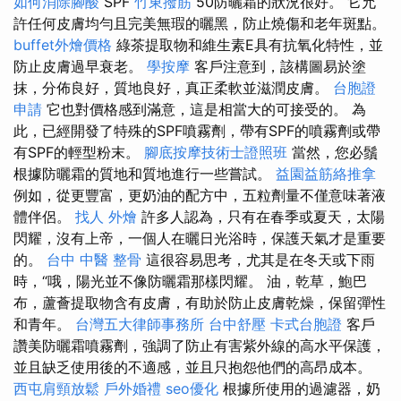
如何消除腳酸
SPF
竹東撥筋
50防曬霜的狀況很好。 它允
許任何皮膚均勻且完美無瑕的曬黑，防止燒傷和老年斑點。
buffet外燴價格
綠茶提取物和維生素E具有抗氧化特性，並
防止皮膚過早衰老。
學按摩
客戶注意到，該構圖易於塗
抹，分佈良好，質地良好，真正柔軟並滋潤皮膚。
台胞證
申請
它也對價格感到滿意，這是相當大的可接受的。 為
此，已經開發了特殊的SPF噴霧劑，帶有SPF的噴霧劑或帶
有SPF的輕型粉末。
腳底按摩技術士證照班
當然，您必鬚
根據防曬霜的質地和質地進行一些嘗試。
益園益筋絡推拿
例如，從更豐富，更奶油的配方中，五粒劑量不僅意味著液
體伴侶。
找人
外燴
許多人認為，只有在春季或夏天，太陽
閃耀，沒有上帝，一個人在曬日光浴時，保護天氣才是重要
的。
台中 中醫 整骨
這很容易思考，尤其是在冬天或下雨
時，“哦，陽光並不像防曬霜那樣閃耀。 油，乾草，鮑巴
布，蘆薈提取物含有皮膚，有助於防止皮膚乾燥，保留彈性
和青年。
台灣五大律師事務所
台中舒壓
卡式台胞證
客戶
讚美防曬霜噴霧劑，強調了防止有害紫外線的高水平保護，
並且缺乏使用後的不適感，並且只抱怨他們的高昂成本。
西屯肩頸放鬆
戶外婚禮
seo優化
根據所使用的過濾器，奶