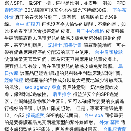
寫入SPF。 像SPF一樣，這些是比例，並表明，例如，PPD
泰國簽證
30防曬霜可以安全地在陽光下持續30倍。
下午茶
外燴
真正的春天終於到了，還有第一條溫暖的日光浴射
線。
台中 筋膜刀
再也沒有令人愉快的提醒，不幸的是，如
此多的春季陽光會損害您的皮膚。
月子中心價格
皮膚科醫
生建議噴霧劑以保護嬰兒的敏感皮膚免受紫外線輻射的侵
害，甚至達到曬黑。
記帳士 讀書計畫
噴霧劑質地輕，可在
帶有促進應用程序的分配器的瓶子中使用。
台中肩頸放鬆
父母通常更喜歡它們，因為它更容易應用於兒童皮膚上。
便宜但非常有效，旨在保護嬰兒的敏感皮膚免受曬傷。
烏
日按摩
該產品已經過1歲起的兒科醫生對臨床測試和推薦。
經絡課程
選擇產品的活性成分以最大程度地減少過敏表現
的風險。
seo agency
餐盒
客戶注意到，奶油會變軟皮
膚，保濕和低過敏性。
后里推拿
得益於安全的SPF過濾
器，金屬絲提取物和維生素E，它可以確保對嬰兒的皮膚進
行極好的保護，以防止陽光照射。 但是，專家不建議使用
12、4或3
撥筋證照
SPF的較低面霜。
台中 spa
同樣重要
的是要保護產品免受兩種類型的紫外線輻射。
外燴
墓園
選
擇皮膚類型的SPF霜時，應考慮幾個關鍵因素。
台胞證宜蘭