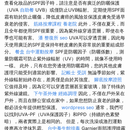
查看化妝品的SPF因子時，請注意是否有廣泛的防曬保護
（UVA
自助餐
UVB）或僅防止UVB輻射。 定期使用SPF面
霜有助於防止曬傷，降低皮膚癌的風險並保護皮膚免受過早
衰老的侵害。
筋絡按摩課程
養老院
此外，不僅在夏天，而
且全年都使用SPF很重要，因為紫外線穿過雲層，即使在冬
季也可能有害。
潘 整復所
seo
UVA可以穿透雲層，因此每
天使用廣泛的SPF是保持年輕皮膚的美容常規的重要組成部
分。
餐盒
台中運動按摩
SPF是防曬因子（防曬係數），測
量防曬霜可防止紫外線輻射（UV）的時間，就像不使用時
一樣。 此外，只有在您旁邊使用防曬霜時，您的其他皮膚
護理只能受到適當的影響。
記帳士 受訓
無論季節如何，紫
外線輻射始終存在，差異僅是由於其強度。
腳底按摩證照
它值得及時，因為它可以穿透雲層甚至窗玻璃，除了特殊的
紫外線濾鏡。
下午茶外燴
經絡調理
因此，不僅在戶外呆在
戶外，而且在辦公室或在家中，如果您想防止衰老的跡象，
都必須全年提供輕型保護。
wordpress seo
通常，我們可
以找到UVA-PF（UVA保護因子）和PPD（持續的色素變
暗），兩者實際上是相同的。 但是，每次洗澡或激烈運動
後應再次塗抹乳霜。
台中養生館排毒
Garnier面部護理噴霧