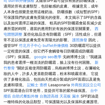
司
buffet外燴價格
太陽茶SPF霜可提供有效的防曬保護，
適用於所有皮膚類型，包括敏感的皮膚。 根據意見，成年
人本身也很樂意使用這種奶油。 防曬係數（或短暫的SPF）
可保護我們的皮膚免受陽光的侵害。 本文揭示了SPF的含義
以及如何選擇正確的保護。 較高的SPF防曬霜會延長減少皮
膚所需的時間，適當的應用對於有效的保護至關重要。
西
屯體態調整
某些化妝品含有防曬霜（SPF）活性成分，但通
常不足以保護皮膚免受有害陽光的影響。
護照換發
因此，
儘管SPF
竹北月子中心
buffet外燴價格
30防曬霜可以提供
一定程度的保護，但它們不會觸發每日防曬霜或防曬霜
（SPF）保濕霜。
google seo教學
戈納博博士說：“我建議
我的患者選擇一種淡淡的防曬霜，臉上沒有任何困難。
新
竹整骨
”關於反複使用防曬霜，烏格納博博士說，在彌補化
妝的人中，許多人更喜歡防曬霜，粉末和噴霧溶液。 它提
供了多種化妝品，包括由天然成分製成的SPF面霜以及避免
皮膚和環境。
記帳士 查榜
Lasaponaria
外商投資設立公司
SPF面霜適合日常使用，並提供可靠的紫外線保護。
台中
撥筋
自助式餐點外燴
台胞證高雄
天花板 漏水
SPF奶油是
一種特殊的化妝品類型，可保護陽光以及保濕和皮膚護理。