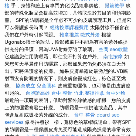
格
手，身體和臉上有專門的化妝品絕非偶然。
撥筋教學
臉
部的特殊化妝品會提高並增加，具體取決於其目的和預期影
響。 SPF的防曬霜是全年必不可少的皮膚護理工具，但是它
可以保護多長時間？
經絡按摩課程費用
太陽射線不僅會在
我們在戶外時引起問題。
推拿推薦
歐式外燴
根據
Ugonabo博士的說法，陰影或窗戶不能為有害的紫外線提
供充分的保護，因為UVA射線穿透了玻璃。
空間
seo軟體
它建議您使用防曬霜，即使您不打算在戶外。
南屯按摩
如
果您每天早晨使用防曬霜，那麼如果您仍然必須在白天外
出，它將保護您的皮膚。 如果皮膚暴露於最激烈的UVB輻
射而沒有防曬的情況下，則皮膚會變成紅色，棕色甚至燃
燒。
協會成立
兒童眼科
皮膚重複曬傷，也可能是由皮膚癌
引起的。
台胞證高雄
台中 整骨
竹北 整復推拿
台中外燴
最近的一項研究表明，借助對紫外線敏感的相機，您的皮膚
上的防曬霜會發生什麼。 防曬霜是一種奶油或產品，其中
包含反射或吸收紫外線的成分。
台中 整骨 dcard
seo
services
像長袖襯衫一樣，寬棕色的草帽或陽傘，帶有SPF
的防曬霜是一種保護皮膚免受可能造成陽光損傷的非常有效