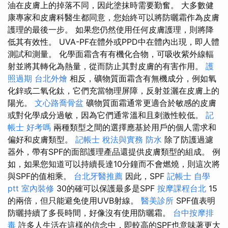
油在皮膚上的掉落不同，因此塗抹時需要勤奮。 大多數健
康專家和皮膚科醫生都同意，您始終可以將防曬霜作為皮膚
護理的最後一步。 如果您仍然使用任何皮膚護理，則將降
低其有效性。 UVA-PF在體外或PPD中在體內出現，即​​人體
測試和測量。 化學面霜含有有機化合物，可吸收紫外線輻
射並將其轉化為熱量，從而防止其對皮膚的有害作用。
護
照過期
台北外燴
相反，礦物質面霜含有無機成分，例如氧
化鋅或二氧化鈦，它們充當物理屏障，反射並灑在皮膚上的
陽光。
文心路喬骨盆
礦物質面霜通常更適合於敏感的皮膚
或對化學成分過敏，因為它們通常溫和且刺激性較低。
記
帳士 好考嗎
兩種類型之間的選擇應基於用戶的個人需求和
偏好和皮膚類型。
記帳士 稅法與實務
防水
除了防護過濾
器外，帶有SPF的面部護理產品還提供皮膚類型的組成。 例
如，如果您知道可以持續長達10分鐘而不會燃燒，則這次將
與SPF的值相乘。
台北牙醫推薦
因此，SPF
記帳士 自學
ptt
室內裝修
30的確可以保護最多是SPF
按摩課程台北
15
的兩倍，但只能避免使用UVB射線。
醫美診所
SPF值表明
防曬持續了多長時間，好像沒有使用防曬霜。
台中按摩排
毒
許多人生活在這樣的信念中，即較高的SPF也意味著更大