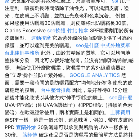
家
您甚至不必將其散佈在臉上，只需噴灑即可。
ssl
用戶
注意到，噴霧劑長時間清除了油性光，可以滋潤皮膚，啞
光，在皮膚上不明顯，並防止光衰老和色素沉著。 例如，
如果您使用防曬霜30防曬霜，則皮膚將比防曬霜長30倍。
Clarins Excessive
seo軟體
竹北 推拿
SPF噴霧劑用於所有
皮膚類型。
運動按摩
它為紫外線的負面影響提供了可靠的
保護，並可以達到完美的曬黑。
seo是什麼
中式外燴菜單
台北律師事務所
此外，由於其精緻的質地，它可以均勻地
塗抹和分發，因此可以很好地滋潤，並沒有油膩和粘稠的感
覺。 無論使用什麼防曬霜，防曬霜中的紫外線過濾器都
會“立即”操作並防止紫外線。
GOOGLE ANALYTICS
然
而，需要一段時間的是防曬霜配方“均勻地分佈”和使您的皮
膚穩定的膜層。
台中整骨推薦
因此，最好等待8-15分鐘，
然後才能化妝或以其他方式“伸手”到您的臉上。
seo是什麼
UVA-PF標記（即UVA保護因子）和PPD標記（持續的色素
變暗）在歐洲經常使用，兩者實際上是相同的。
土葬費用
像SPF一樣，這是一個比例，這意味著，例如，帶有皮膚的
PPD
宜蘭外燴
30防曬霜可以承受與所謂的UVA一樣多的
30倍​​。
筋師傅
確定產品是否是防曬霜的最簡單方法是將其