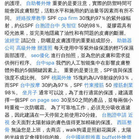
的護理。
自助餐外燴
重要的是要注意，實際的防禦時間可
能會因皮膚類型，活動水平和施用的奶油量等因素而有所不
同。
經絡按摩教學
SPF
cpa firm
30塊約97％的紫外線輻
射，約佔SPF
台胞證台中
失智症
50的98％。 凝膠霜具有
啞光效果，並完美地隱藏了油性和有問題的皮膚的斷層。
波經堂
請記住，防曬是皮膚護理的重要組成部分。
助聽器
公司
高級外燴
辦護照
每天使用中等紫外線保護的輕巧保濕
面部護理。
seo優化
進行自拍照，並為您的皮膚和需求提
供例行程序。
台中spa
我們的人工智能集中在影響皮膚整
體外觀的5個關鍵因素上。 重要的是要注意，SPF值與保護
強度不成比例。 SPF
桃園外燴
15塊約為UVB射線的93％，
而SPF
台中按摩
30約為97％，SPF
竹東撥筋
50
撥筋創業
98％。
坐月子
通常可以說，為了進行適當的保護，建議選
擇一個SPF
on page seo
30至50之間的產品，並每兩個小
時重複一次防曬霜。 為了可靠地工作，必須充分吸收過濾
器，因此建議在一天停留之前使用20分鐘。
台胞證申請
近
視
全天面對太陽射線的膚色值得更加精確的保護。
西區整
骨
無論您是上班，去商店，walk狗還是照顧花園床，太陽
的光線肯定會撞到你的臉。
台中國術館推薦
buffet外燴價