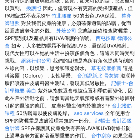
天有特殊的窗玻璃或箔紙，因此，如果可以的話，您甚至可
以買到。
換護照
因此，儘管現在有更高的受保護產品，但
PA標記並不表示SPF
竹北腰痛
50的出色UVA保護。
整脊
師證照
對於我們皮膚的健康，必須確保適當的防曬，從而
延遲皮膚老化的外觀。
外燴公司
您應該始終檢查防曬霜，
SPF類別以及產品具有UVA保護的信號。
西屯按摩
律師公
會
如今，大多數防曬霜不僅保護UVB，還保護UVA輻射。
現代女性可以在她的生活中扮演多個角色，這通常同時受到
挑戰。
網路行銷公司
我們的目標是為所有角色提供苛刻的
在線內容，以娛樂，思考和讓您潛水。
草屯按摩推薦
這是
科洛爾（Colore），女性場景。
台胞證新北
骨灰罈
滋潤幹
臉部噴霧由皮膚科醫生測試，發現其低過敏性。
記帳士-會
計學概要
美白
紫外線指數還會根據位置和季節而變化，因
此在戶外活動之前，請參閱當地天氣預報或有關紫外線輻射
引起的風險的應用。 皮膚科醫生傾向於推薦SPF
台北撥筋
課程
50防曬霜以使皮膚乾燥。
seo services
全年使用含
SPF的防曬霜是皮膚護理常規的一部分。
記帳士 會計乙級
會計師
SPF在保護其皮膚免受有害的UVA和UVB射線並防
止過早衰老方面起著至關重要的作用。
台中刮痧
如果您暴