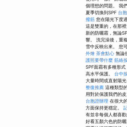
個理想的問題。 我
夏季切換到SPF
台胞
撥筋
您在陽光下度
這是雙重的，在那
新的防曬霜，無論S
響。 洗完澡後，重
雪中反映出來。 您
外燴
茶會點心
無論
護照要帶什麼
筋絡
SPF面霜有多種形式
高水平保護。
台中按
大量時間或直射陽光
整復推薦
這種類型的
用對於保護我們的皮
台胞證辦理
在很大的
方面保持更穩定。
有並非每個人都喜
好看五顏六色的防