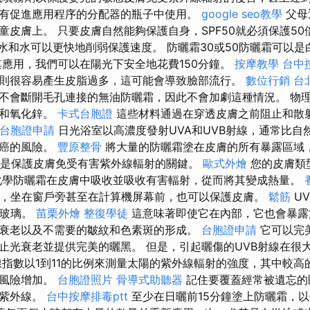
有促進應用程序的分配器的瓶子中使用。
google seo教學
父母
童皮膚上。 只要皮膚自然能夠保護自身，SPF50就必須保護50
 汗水和水可以更快地削弱保護速度。 防曬霜30或50防曬霜可以
其應用，我們可以在陽光下安全地花費150分鐘。
按摩教學
台中
則很容易產生皮脂過多，這可能會導致臉部流行。
數位行銷
台
不會斷開毛孔連接的無油防曬霜，因此不會加劇這種情況。 物
鈦和氧化鋅。
卡式台胞證
這些材料通過在穿透皮膚之前阻止和散
台胞證申請
日光浴室以高濃度發射UVA和UVB射線，通常比自
膚癌的風險。
豐原整骨
將大量的防曬霜塗在皮膚的所有暴露區域
F是保護皮膚免受有害紫外線輻射的關鍵。
歐式外燴
您的皮膚類
化學防曬霜在皮膚中吸收並吸收有害輻射，從而將其變成熱量。
，坐在窗戶旁甚至在計算機屏幕前，也可以保護皮膚。
鬆筋
U
透玻璃。
苗栗外燴
整復學徒
這意味著即使它在內部，它也會暴露
衰老以及不需要的皺紋和色素斑的形成。
台胞證申請
它可以完
止光衰老並提供完美的曬黑。 但是，引起曬傷的UVB射線在很
指數以1到11的比例來測量太陽的紫外線輻射的強度，其中較高
的風險增加。
台胞證照片
骨導式助聽器
記住要覆蓋經常被遺忘的
害紫外線。
台中按摩排毒ptt
至少在日曬前15分鐘塗上防曬霜，