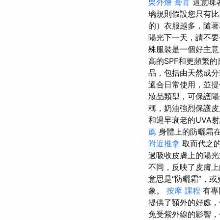
栗外燴
膏肓
這意味
璃規則假設您只有
的）衣服越多，隨著
陽光下一天，請不
殊服裝是一個好主意
高的SPF和更頻繁
品，包括由天然成分
適合日常使用，並
妝品類型，可保護陽
稱，奶油強烈保護皮
和過早衰老的UVA
薦
身體上的防曬霜在
附近推拿
取而代之的
過吸收皮膚上的陽光
不同，反映了皮膚上
意思是“防曬霜”，
象。
按摩 課程
有專
提供了額外的好處
免受紫外線的影響，