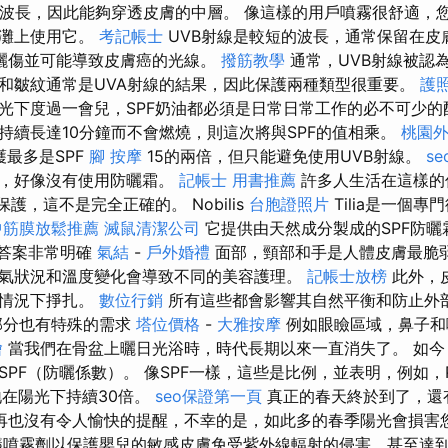
的波長，因此能夠穿透皮膚的中層。 像這樣的用戶噴霧很舒適，
海灘上使用它。
考記帳士
UVB射線是較短的波長，通常保留在皮
曬傷並可能導致皮膚癌的光線。
撥筋教學
通常，UVB射線被認
和皺紋通常是UVA射線的結果，因此保護兩種類型很重要。
護
光下度過一會兒，SPF奶油都必須是日常日常工作的必不可少的
持續長達10分鐘而不會燃燒，則這次將與SPF的值相乘。
桃園
護最多是SPF
腳 按摩
15的兩倍，但只能避免使用UVB射線。
s
間，好像沒有使用防曬霜。
記帳士 用書推薦
許多人生活在這樣的
護，這不是完全正確的。 Nobilis
台胞證照片
Tilia是一個
中筋膜放鬆推薦
滅鼠清潔公司
它提供由天然成分製成的SPF防曬
答案非常明確
氣結
-
戶外婚禮
面部，頸部和手是人體皮膚最脆弱
氣狀況和溫度變化會導致不同的美容護理。
記帳士放榜
此外，
的情況下掙扎。
數位行銷
所有這些都會影響其自然平衡和防止外
部分也有特殊的需求
塔位價格
-
大雅按摩
例如眼瞼區域，鼻子和
燴
當我們在骨盆上曬日光浴時，時代長期以來一直消失了。 如今
SPF（防曬係數）。 像SPF一樣，這些是比例，並表明，例如，
地在陽光下持續30倍。
seo保證第一頁
真正的春天終於到了，還
再也沒有令人愉快的提醒，不幸的是，如此多的春季陽光會損害
噴霧劑以保護嬰兒的敏感皮膚免受紫外線輻射的侵害，甚至達