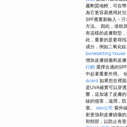
霧劑質地輕，可在帶
為它更容易應用於兒
SPF應重新輸入 -
方法。 因此，借助
有這樣的皮膚類型，
此，重要的是要尋找
成分，例如二氧化
bonesetting house
增加皮膚損傷和皮
行銷
選擇合適的SP
中起著重要作用。 
dcard
如果您在裡面
是UVA確實可以穿
響，這加速了皮膚的
線的侵害，滋潤，防
塞。
seo公司
紫外線
射更強和皮膚損傷
和頸部，以防止有