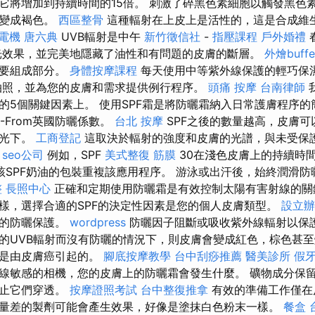
它將增加到持續時間的15倍。 刺激了碎黑色素細胞以觸發黑色
膚變成褐色。
西區整骨
這種輻射在上皮上是活性的，這是合成維
電機
唐六典
UVB輻射是中午
新竹徵信社
-
指壓課程
戶外婚禮
光效果，並完美地隱藏了油性和有問題的皮膚的斷層。
外燴buffe
重要組成部分。
身體按摩課程
每天使用中等紫外線保護的輕巧保
照，並為您的皮膚和需求提供例行程序。
頭痛 按摩
台南律師
的5個關鍵因素上。 使用SPF霜是將防曬霜納入日常護膚程序
-From英國防曬係數。
台北 按摩
SPF之後的數量越高，皮膚可
陽光下。
工商登記
這取決於輻射的強度和皮膚的光譜，與未受保
。
seo公司
例如，SPF
美式整復 筋膜
30在淺色皮膚上的持續時
該SPF奶油的包裝重複該應用程序。 游泳或出汗後，始終潤滑
整
長照中心
正確和定期使用防曬霜是有效控制太陽有害射線的
樣，選擇合適的SPF的決定性因素是您的個人皮膚類型。
設立辦
擇的防曬保護。
wordpress
防曬因子阻斷或吸收紫外線輻射以保護
的UVB輻射而沒有防曬的情況下，則皮膚會變成紅色，棕色甚
能是由皮膚癌引起的。
腳底按摩教學
台中刮痧推薦
醫美診所
假
線敏感的相機，您的皮膚上的防曬霜會發生什麼。 礦物成分保
阻止它們穿透。
按摩證照考試
台中整復推拿
有效的準備工作僅在
量差的製劑可能會產生效果，好像是塗抹白色粉末一樣。
餐盒