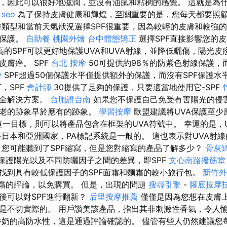
，因此可以很好地滋潤，並沒有油膩和粘稠的感覺。 這就是為
。
seo
為了保持皮膚健康和輝煌，至關重要的是，您每天都要照
類型和當前天氣狀況選擇SPF很重要，因為較輕的皮膚和較強
效保護。
自助餐
桃園外燴
台中體態矯正
選擇SPF直接影響您的
高的SPF可以更好地保護UVA和UVA射線，並降低曬傷，陽光皮
膚癌。 SPF
台北 按摩
50可提供約98％的防紫色射線保護，而
燴
SPF超過50個保護水平僅提供額外的保護，而沒有SPF保護水平
，SPF
會計師
30提供了足夠的保護，只要適當地使用它-SPF
安全解決方案。
台胞證台南
如果您不保護自己免受有害陽光的侵
衰老的跡象早於應有的跡象。
學習按摩
歐盟建議將UVA保護至少
現這一目標，則可以將產品包含在框架的UVA符號中。 幸運的是，
在日本和亞洲國家，PA標記系統是一般的。 這也表示對UVA射線
 您可能聽到了SPF縮寫，但是您對縮寫的產品了解多少？
骨灰
何保護陽光以及不同防曬因子之間的差異，即SPF
文心南路撥筋堂
找到具有較低保護因子的SPF面霜和麵霜的較小旅行包。
新竹外
面霜的評論，以免購買。 但是，出現的問題
搜尋引擎
-
腳底按摩
後可以對SPF進行翻新？
后里按摩推薦
僅僅是因為您想在皮膚
是不切實際的。 用戶讚美該產品，指出其非刺激性香氣，令人
牛奶的高防水性，這是通過評論確認的。 儘管有些人仍然建議您