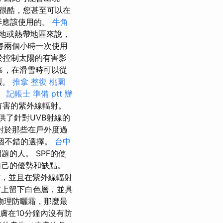
霜很酷，您甚至可以在
冬季應該使用的。
牛角
地或熱帶地區來說，
每兩個小時一次使用
於控制太陽的有害影
0％，在滑雪時可以從
烈。
推拿 整復
桃園
。
記帳士 準備 ptt
辦
有害的紫外線輻射。
提供了針對UVB射線的
對於那些在戶外度過
個不錯的選擇。
台中
的人。 SPF的使
自己的優勢和缺點。
作，並且在紫外線輻射
膚上留下白色層，並具
物理防曬霜，那麼最
膚在10分鐘內沒有防