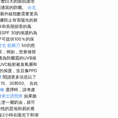
什麼白天的面部護理
顧適當的防曬。
台北
的紫外線指數需要更高
皮膚防止有害陽光的射
疹和長期損害的風
SPF 30的保護約為
可提供100％的保
竹北 筋膜刀
50仍然
害，例如，您會做很
應為防曬霜的UVB保
UVC輻射被臭氧層和
的保護，並且像PPD
罈
閱讀更多信息以了
15、30和50。 在此
燴
選擇時，請考慮
技術士證照班
如果臉
上塗一層奶油，就可
愉悅的質地和易於應
每2小時在陽光下和湖