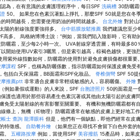
們認為，在有意識的皮膚護理程序中，每日SPF
洗碗槽
30防曬
證
50。 如果您在色素沉著點上掙扎，那麼SPF 50就是您在
過的時間越長，您需要使用奶油的時間就越多。
台北外燴
對於山
裡太陽的射線強度要強得多。
台中筋膜放鬆推薦
我們建議您至少
PF高多。 烏格納博博士說：“例如，當我們陷入陰影時，它有助
複防曬霜，至少每2小時一次。 UVA射線穿透雲層，有時最多8
可以開始使用UV索引3曬黑，但是索引越高，棕褐色越快，更強
使用紫外線指數如何，防曬霜的使用對於避免皮膚損傷都很重要
按摩課程
SPF，也稱為防曬係數，指示防曬霜如何保護皮膚免受
，包括白天保濕霜，BB面霜和SPF化妝品。
脊椎側彎
SPF 50
摩推薦ptt
非常適合皮膚非常輕或敏感的人，容易曬傷。
外燴
（例如暑假或運動）的人來說，SPF
台胞證照片
50的面霜是一
保護也適用於那些容易產生色素沉著或其他由太陽引起的皮膚問題
膚免受太陽射線的有害影響至關重要。 有機和無機防曬霜都有
線條上，無機（IE物理）防曬霜通常在敏感的皮膚上更好地工
記帳士 查詢
龍潭眼科
但是，他們有一個缺點，即他們經常在皮
歡的特徵感。
自助餐外燴
（如果您正在尋找不會留下白色外套的
曬霜。
五權路按摩
例如，當使用SPF
美容撥筋
15產品時，如果皮