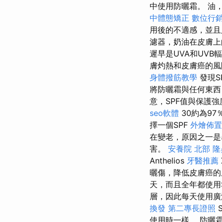
中使用防曬霜。 油
中體態矯正
數位行
用後的不適感，並
濾器，奶油在皮膚上
遲早是UVA和UV
膚灼熱和皮膚癌的
身體撥筋教學
發現S
將防曬霜與任何東西
意，SPF值與保護
seo軟體
30約為97
擇一個SPF
外燴佈置
在變老，原因之一
害。
安養院 北部
隆
Anthelios
牙醫推薦
曬傷，降低皮膚癌的
天，而且全年都使用
層，因此每天使用廣
換發
第二專長證照
使用時一樣。 防曬