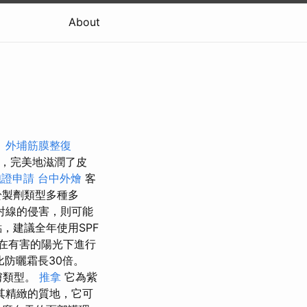
About
。
外埔筋膜整復
，完美地滋潤了皮
胞證申請
台中外燴
客
於製劑類型多種多
射線的侵害，則可能
，建議全年使用SPF
在有害的陽光下進行
比防曬霜長30倍。
膚類型。
推拿
它為紫
其精緻的質地，它可