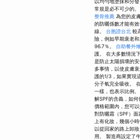
以均勻地塗抹和分發
常規是必不可少的
整骨推薦
為您的皮膚
的防曬係數才能有
線。
台胞證台北
較
險，例如早期衰老和皮
96.7％。
自助餐外
護。 在大多數情況下
是防止太陽損壞的
多事情，以使皮膚
護的1/3，如果實
分子氧完全吸收。 
一樣，也表示比例。
解SPF的含義，如
價格範圍內，您可以
對防曬霜（SPF）
上有化妝，幾個小時
以從回家的路上卸妝
用。 製造商設定了