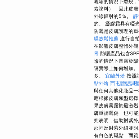
曬霜的情況下燃燒，
素塗料），因此皮
外線輻射的5％。
靜
的。 凝膠霜具有啞
防曬是皮膚護理的
膜放鬆推薦
進行自拍
在影響皮膚整體外觀
骨
防曬產品包含SPF
險的情況下暴露於
隔實際上如何增加
多。
宜蘭外燴
按照
點外燴
西屯體態調
與任何其他化妝品一
應根據皮膚類型選
果皮膚暴露於最激烈
膚重複曬傷，也可
究表明，借助對紫外
那裡反射紫外線並
有白色的斑點，而質