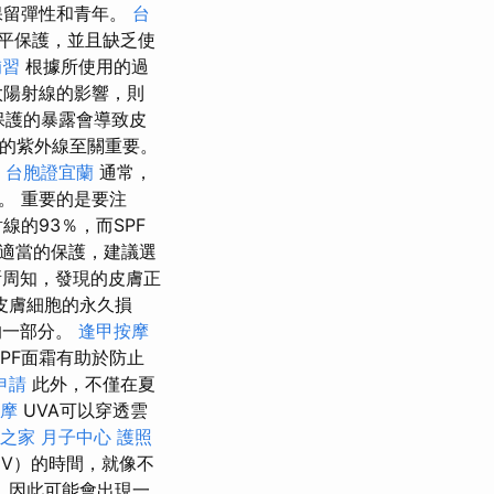
保留彈性和青年。
台
平保護，並且缺乏使
補習
根據所使用的過
太陽射線的影響，則
保護的暴露會導致皮
中的紫外線至關重要。
。
台胞證宜蘭
通常，
。 重要的是要注
射線的93％，而SPF
行適當的保護，建議選
所周知，發現的皮膚正
皮膚細胞的永久損
的一部分。
逢甲按摩
PF面霜有助於防止
申請
此外，不僅在夏
摩
UVA可以穿透雲
之家 月子中心
護照
UV）的時間，就像不
0），因此可能會出現一