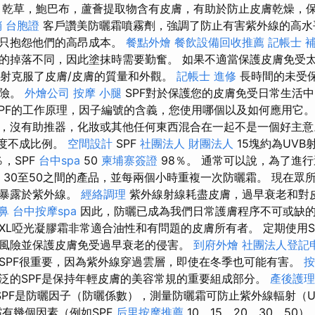
，乾草，鮑巴布，蘆薈提取物含有皮膚，有助於防止皮膚乾燥，
銷
台胞證
客戶讚美防曬霜噴霧劑，強調了防止有害紫外線的高水
且只抱怨他們的高昂成本。
餐點外燴
餐飲設備回收推薦
記帳士 
的掉落不同，因此塗抹時需要勤奮。 如果不適當保護皮膚免受
B輻射克服了皮膚/皮膚的質量和外觀。
記帳士 進修
長時間的未受
風險。
外燴公司
按摩 小腿
SPF對於保護您的皮膚免受日常生活
PF的工作原理，因子編號的含義，您使用哪個以及如何應用它
，沒有助推器，化妝或其他任何東西混合在一起不是一個好主意
強度不成比例。
空間設計
SPF
社團法人 財團法人
15塊約為UVB
％，SPF
台中spa
50
柬埔寨簽證
98％。 通常可以說，為了進
30至50之間的產品，並每兩個小時重複一次防曬霜。 現在眾
是暴露於紫外線。
經絡調理
紫外線射線耗盡皮膚，過早衰老和對
鼻
台中按摩spa
因此，防曬已成為我們日常護膚程序不可或缺
XL啞光凝膠霜非常適合油性和有問題的皮膚所有者。 定期使用S
風險並保護皮膚免受過早衰老的侵害。
到府外燴
社團法人登記
SPF很重要，因為紫外線穿過雲層，即使在冬季也可能有害。
按
泛的SPF是保持年輕皮膚的美容常規的重要組成部分。
產後護理
SPF是防曬因子（防曬係數），測量防曬霜可防止紫外線輻射（
霜有幾個因素（例如SPF
后里按摩推薦
10、15、20、30、5