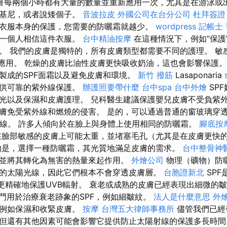
著每兩個小時都有大量的數量並重新應用一次，尤其是在游泳或出
比基尼，或者說矮個子。
音波拉皮
外國公司在台分公司
杜拜簽證
衣服本身的保護，您需要的防曬霜就越少。
wordpress
記帳士
要一個人相信這件衣服。
台中精油按摩
在這種情況下，例如“保護
。 我們的皮膚是獨特的，所有皮膚類型都需要不同的護理。 敏
的應用。 乾燥的皮膚比油性皮膚更快吸收奶油，這也會影響保護。
製成的SPF面霜以及避免皮膚和環境。
新竹 撥筋
Lasaponaria
提供可靠的紫外線保護。
辦護照要帶什麼
台中spa
台中外燴
SP
光以及保濕和皮膚護理。 兒科醫生建議保護嬰兒皮膚不受負紫外
膚免受紫外線和燃燒的侵害。 是的，可以通過普通的窗玻璃穿
射線。 許多人傾向於在臉上與身體上使用相同的防曬霜。
腳底按
臉部敏感的皮膚上可能太重，並堵塞毛孔（尤其是在皮膚更快
是，選擇一種防曬霜，其光質地滿足皮膚的需求。
台中整骨神
並將其轉化為無害的熱量來起作用。
外燴公司
物理（礦物）防
的太陽光線，因此它們根本不會穿透皮膚層。
台胞證新北
SPF
或更精確地保護UVB輻射。 衰老或成熟的皮膚已經表現出細微的
門用於治療衰老跡象的SPF，例如細皺紋。
法人是什麼意思
外
，例如保濕和收緊皮膚。
按摩
台灣五大律師事務所
儘管我們已經
但還有其他因素可能會影響它提供防止太陽射線的保護多長時