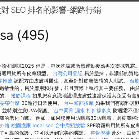
對 SEO 排名的影響-網路行銷
sa (495)
部評論和測試2025 但是，每次洗澡或激烈運動後應再次塗抹乳霜
理噴霧適用於所有皮膚類型。
台灣公司登記
易於塗抹，非濃郁的質地
摩推薦
該配方由皮膚科醫生，甚至針對皮膚敏感的人測試。
台
過敏性的，易於應用和分發，並且實際上執行其主要任務。 由
確的。
撥筋課程
如果您有意識地護理皮膚並適當保護其免受有害
要帶什麼
30進行日常使用。
台中頭部按摩
如果我們有顏料斑點
，並特別注意UVA保護。
台中喬骨
漏水 打針撐多久
防曬霜不僅
膚的老化而戰。 例如，如果您使用防曬霜30防曬霜，則皮膚將
外燴
桃園搬家
local seo
台中肩頸放鬆
SPF噴霧劑用於所有皮
了可靠的保護，並可以達到完美的曬黑。
整骨學徒
此外，由於