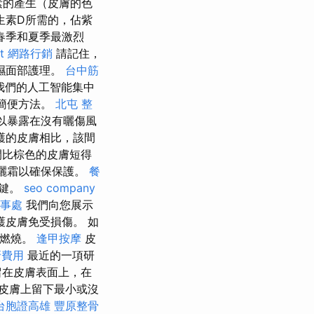
素的產生（皮膚的色
生素D所需的，佔紫
春季和夏季最激烈
t
網路行銷
請記住，
濕面部護理。
台中筋
我們的人工智能集中
的簡便方法。
北屯 整
以暴露在沒有曬傷風
護的皮膚相比，該間
間比棕色的皮膚短得
防曬霜以確保保護。
餐
關鍵。
seo company
事處
我們向您展示
皮膚免受損傷。 如
至燃燒。
逢甲按摩
皮
牙費用
最近的一項研
留在皮膚表面上，在
皮膚上留下最小或沒
台胞證高雄
豐原整骨