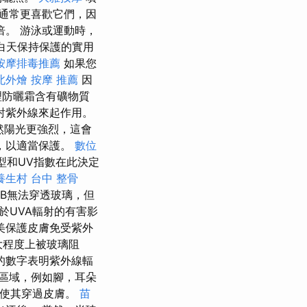
通常更喜歡它們，因
倍。 游泳或運動時，
是白天保持保護的實用
按摩排毒推薦
如果您
北外燴
按摩 推薦
因
理防曬霜含有礦物質
射紫外線來起作用。
然陽光更強烈，這會
，以適當保護。
數位
型和UV指數在此決定
養生村
台中 整骨
VB無法穿透玻璃，但
於UVA輻射的有害影
美保護皮膚免受紫外
大程度上被玻璃阻
的數字表明紫外線輻
區域，例如腳，耳朵
以使其穿過皮膚。
苗