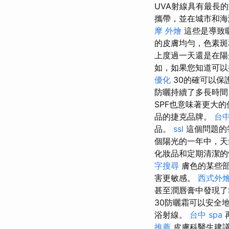
UVA射線具有最長
攜帶，並在城市和
摩
外燴
這些是導致
的皮膚均勻，色素斑
上度過一天還是在陽
如，如果您知道可以
優化
30的確可以保
防曬持續了多長時
SPF也意味著更大的保
品的捷克品牌。
台
品。
ssl
這個問題的
個陽光的一年中，天
化妝品和定期清潔
字搜尋
膚色的某些
害更敏感。
西式外
甚至潤唇膏中發現了
30防曬霜可以安全
浴射線。
台中 spa
推薦
皮膚科醫生建議