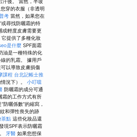
汗後。 當然，半玻
您穿的衣服（非透明
 普考
當然，如果您在
”或尋找防曬霜的特
感或輕度皮膚需要更
 它提供了多種化妝
seo是什麼
SPF面霜
F奶油是一種特殊的化
線的乳霜。 據用戶
透可以導致皮膚損傷
摩課程
台北記帳士推
的情況下）。
小叮噹
醫
防曬霜的成分可通
曬霜的工作方式有所
是“防曬係數”的縮寫，
皺紋和彈性喪失的跡
燴茶點
這些化妝品還
發現SPF表示防曬霜
間。
牙醫
如果您想保