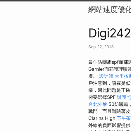
網站速度優化
Digi242
Sep 22, 2013
最佳防曬霜spf面
Garnier面部護
膚。
設計師
大里按
戶注意到，噴霧是低
樣，因此問題是正
需要選擇SPF
辦護照
台北外燴
50防曬霜
戰鬥，而且還隨著皮
Clarins High
下午茶
外線的負面影響提供