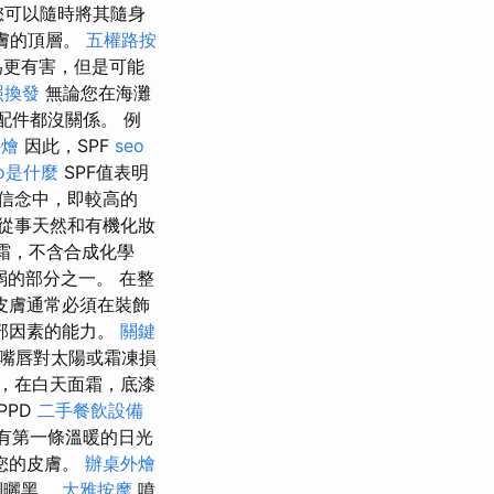
您可以隨時將其隨身
膚的頂層。
五權路按
為更有害，但是可能
照換發
無論您在海灘
配件都沒關係。 例
外燴
因此，SPF
seo
eo是什麼
SPF值表明
信念中，即較高的
專門從事天然和有機化妝
霜，不含合成化學
的部分之一。 在整
皮膚通常必須在裝飾
部因素的能力。
關鍵
嘴唇對太陽或霜凍損
，在白天面霜，底漆
PPD
二手餐飲設備
有第一條溫暖的日光
您的皮膚。
辦桌外燴
到曬黑。
大雅按摩
噴