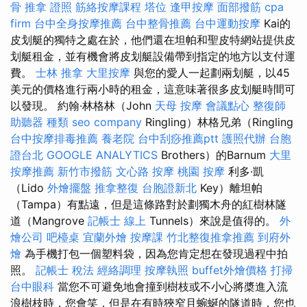
骨
推拿 證照
筋絡按摩課程
塔位
逢甲按摩
面部撥筋
cpa
firm
台中全身按摩推薦
台中整骨推薦
台中運動按摩
Kai的
皮划艇的獨特之處在於，他們還在坦帕和聖皮特網站提供皮
划艇租金，並有機會將皮划艇設備帶到指定的地方以支付運
費。
士林 推拿
大里按摩
與您的愛人一起劃兩划艇，以45
美元的價格進行兩小時的租金，這意味著很多皮划艇時間可
以發現。 約翰·林格林（John
天母 按摩
會議點心
整復師
助聽器 種類
seo company
Ringling）林格兄弟（Ringling
台中按摩排毒推薦
養老院
台中刮痧推薦ptt
護照代辦
台胞
證台北
GOOGLE ANALYTICS
Brothers）的Barnum
大里
按摩推薦
新竹市撥筋
文心路 按摩
桃園 按摩
利多·凱
（Lido
外燴擺盤
推拿整復
台胞證新北
Key）離坦帕
（Tampa）有點遠，但是這條路對於劃獨木舟的紅樹林隧
道（Mangrove
記帳士 線上
Tunnels）來說是值得的。
外
燴公司
吧檯桌
宜蘭外燴
按摩課
竹北整復推拿推薦
到府外
燴
為手機打包一個塑料袋，因為您肯定想在發現過程中拍
照。
記帳士 稅法
經絡調理
按摩執照
buffet外燴價格
打掃
台中眼科
當您不可避免地會撞到樹枝或不小心將槳進入流
浪樹枝時，您會笑，但是在有時狹窄且蜿蜒的隧道時，您也