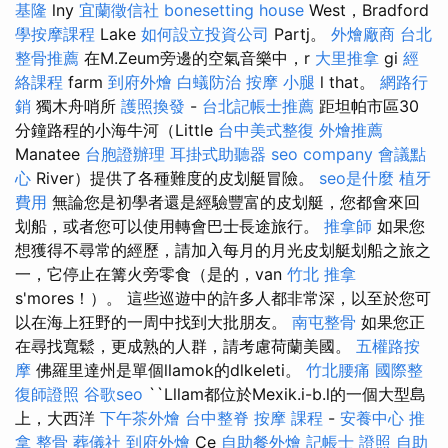
基隆
lny
宜蘭徵信社
bonesetting house
West，Bradford
學按摩課程
Lake
如何設立投資公司
Partj。
外燴廠商
台北
整骨推薦
在M.Zeum旁邊的空氣音樂中，r
大里推拿
gi
經
絡課程
farm
到府外燴
白蟻防治
按摩 小腿
l that。
網路行
銷
獨木舟哨所
護照換發
-
台北記帳士推薦
距坦帕市區30
分鐘路程的小海牛河（Little
台中美式整復
外燴推薦
Manatee
台胞證辦理
耳掛式助聽器
seo company
會議點
心
River）提供了各種難度的皮划艇冒險。
seo是什麼
植牙
費用
無論您是初學者還是經驗豐富的皮划艇，您都會來回
划船，或者您可以使用轉會巴士長途旅行。
推拿師
如果您
想獲得不尋常的經歷，請加入每月的月光皮划艇划船之旅之
一，它停止在篝火旁零食（是的，van
竹北 推拿
s'mores！）。 這些巡遊中的許多人都非常深，以至於您可
以在海上狂野的一周中找到大批朋友。
南屯整骨
如果您正
在尋找寬鬆，更成熟的人群，請考慮荷蘭美國。
五權路按
摩
佛羅里達州是單個llamok的dlkeleti。
竹北腰痛
國際整
復師證照
谷歌seo
``Lllam都位於Mexik.i-b.l的一個大型島
上，大西洋
下午茶外燴
台中整脊
按摩 課程
-
安養中心
推
拿 整骨
葬儀社
到府外燴
Ce
自助餐外燴
記帳士 證照
自助