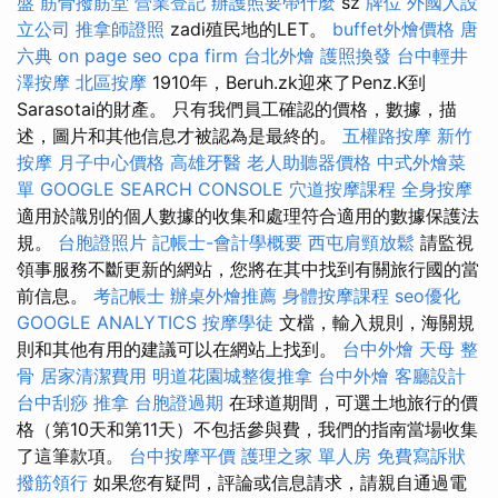
盤
筋骨撥筋堂
營業登記
辦護照要帶什麼
sz
牌位
外國人設
立公司
推拿師證照
zadi殖民地的LET。
buffet外燴價格
唐
六典
on page seo
cpa firm
台北外燴
護照換發
台中輕井
澤按摩
北區按摩
1910年，Beruh.zk迎來了Penz.K到
Sarasotai的財產。 只有我們員工確認的價格，數據，描
述，圖片和其他信息才被認為是最終的。
五權路按摩
新竹
按摩
月子中心價格
高雄牙醫
老人助聽器價格
中式外燴菜
單
GOOGLE SEARCH CONSOLE
穴道按摩課程
全身按摩
適用於識別的個人數據的收集和處理符合適用的數據保護法
規。
台胞證照片
記帳士-會計學概要
西屯肩頸放鬆
請監視
領事服務不斷更新的網站，您將在其中找到有關旅行國的當
前信息。
考記帳士
辦桌外燴推薦
身體按摩課程
seo優化
GOOGLE ANALYTICS
按摩學徒
文檔，輸入規則，海關規
則和其他有用的建議可以在網站上找到。
台中外燴
天母 整
骨
居家清潔費用
明道花園城整復推拿
台中外燴
客廳設計
台中刮痧
推拿
台胞證過期
在球道期間，可選土地旅行的價
格（第10天和第11天）不包括參與費，我們的指南當場收集
了這筆款項。
台中按摩平價
護理之家 單人房
免費寫訴狀
撥筋領行
如果您有疑問，評論或信息請求，請親自通過電