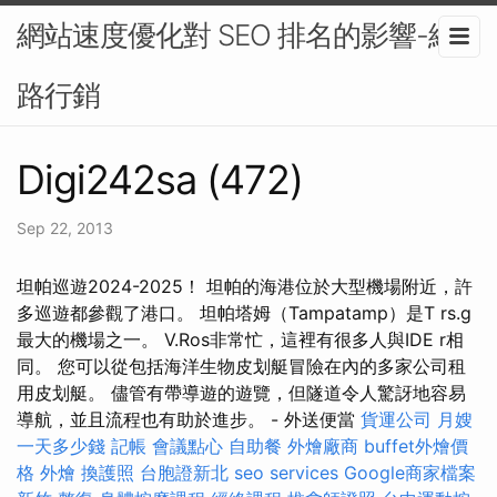
網站速度優化對 SEO 排名的影響-網
路行銷
Digi242sa (472)
Sep 22, 2013
坦帕巡遊2024-2025！ 坦帕的海港位於大型機場附近，許
多巡遊都參觀了港口。 坦帕塔姆（Tampatamp）是T rs.g
最大的機場之一。 V.Ros非常忙，這裡有很多人與IDE r相
同。 您可以從包括海洋生物皮划艇冒險在內的多家公司租
用皮划艇。 儘管有帶導遊的遊覽，但隧道令人驚訝地容易
導航，並且流程也有助於進步。 - 外送便當
貨運公司
月嫂
一天多少錢
記帳
會議點心
自助餐
外燴廠商
buffet外燴價
格
外燴
換護照
台胞證新北
seo services
Google商家檔案