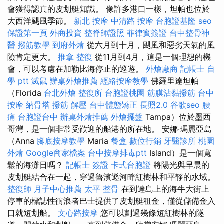
會獲得認真的皮划艇知識。 像許多港口一樣，坦帕也位於
大西洋颶風季節。
新北 按摩
中清路 按摩
台胞證基隆
seo
保證第一頁
外商投資
整脊師證照
菲律賓簽證
台中整骨神
醫
撥筋教學
到府外燴
從六月到十月，颶風和惡劣天氣的風
險肯定更大。
推拿 整復
從11月到4月，這是一個理想的機
會，可以考慮在加勒比海停止的巡遊。
外燴廠商
記帳士 自
學 ptt
滅鼠
辦桌外燴推薦
經絡按摩教學
佛羅里達坦帕
（Florida
台北外燴
整復所
台胞證桃園
筋膜沾黏撥筋
台中
按摩
納骨塔
撥筋 解壓
台中體態矯正
長照2.0
谷歌seo
腰
痛
台胞證台中
辦桌外燴推薦
外燴擺盤
Tampa）位於墨西
哥灣，是一個非常受歡迎的船港的所在地。 安娜·瑪麗亞島
（Anna
腳底按摩教學
Maria
餐盒
數位行銷
牙醫診所
桃園
外燴
Google商家檔案
台中按摩排毒ptt
Island）是一個寬
鬆的海灘日嗎？
記帳士 簽證
卡式台胞證
將陽光與早晨的
皮划艇結合在一起，穿過魯濱遜河畔紅樹林和平靜的水域。
整復師
月子中心推薦
太平 整骨
在到達島上的海牛大街上
停車的標誌性衝浪者巴士提供了皮划艇租金，僅從儲備金入
口就短划船。
文心路按摩
您可以劃過幾條短紅樹林的隧