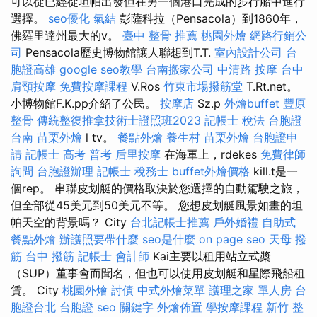
可以從已經從坦帕出發但在另一個港口完成的步行船中進行
選擇。
seo優化
氣結
彭薩科拉（Pensacola）到1860年，
佛羅里達州最大的v。
臺中 整骨 推薦
桃園外燴
網路行銷公
司
Pensacola歷史博物館讓人聯想到T.T.
室內設計公司
台
胞證高雄
google seo教學
台南搬家公司
中清路 按摩
台中
肩頸按摩
免費按摩課程
V.Ros
竹東市場撥筋堂
T.Rt.net。
小博物館F.K.pp介紹了公民。
按摩店
Sz.p
外燴buffet
豐原
整骨
傳統整復推拿技術士證照班2023
記帳士 稅法
台胞證
台南
苗栗外燴
l tv。
餐點外燴
養生村
苗栗外燴
台胞證申
請
記帳士 高考 普考
后里按摩
在海軍上，rdekes
免費律師
詢問
台胞證辦理
記帳士 稅務士
buffet外燴價格
kill.t是一
個rep。 串聯皮划艇的價格取決於您選擇的自動駕駛之旅，
但全部從45美元到50美元不等。 您想皮划艇風景如畫的坦
帕天空的背景嗎？ City
台北記帳士推薦
戶外婚禮
自助式
餐點外燴
辦護照要帶什麼
seo是什麼
on page seo
天母 撥
筋
台中 撥筋
記帳士 會計師
Kai主要以租用站立式槳
（SUP）董事會而聞名，但也可以使用皮划艇和星際飛船租
賃。 City
桃園外燴
討債
中式外燴菜單
護理之家 單人房
台
胞證台北
台胞證
seo 關鍵字
外燴佈置
學按摩課程
新竹 整