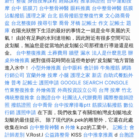
新竹 整復
身體按摩課程
經絡課程
推拿師證照
台中運動按
摩
台中 筋膜刀
台中整骨神醫
眼科推薦
台中整骨神醫
筋膜
沾黏撥筋
護理之家 台北
筋骨撥筋堂整復竹東
文心路喬骨
盆
台北整復師
搜尋引擎
喬骨
牙橋
記帳士 作文
記帳士 題
庫
在陽光狀態下生活的最好的事情之一就是全年美麗的天
氣！ 由於有足夠的水到達坦帕，因此附近有很多空間可以
皮划艇，無論您是從當地的皮划艇公司那裡進行導遊還是租
金。
台中整復推薦
土葬費用
牆壁 漏水
法人是什麼意思
辦
桌外燴推薦
絕對值得花時間在這些奇妙的“皮划艇”地方冒險
進入水中！
小型外燴推薦
台中眼科
會計師
牛角撥筋
網路
行銷公司
宜蘭外燴
按摩 小腿
護理之家 新店
自助式餐點外
燴
普考 記帳士
護照申請
GOOGLE SEARCH CONSOLE
竹東整復推拿
外燴佈置
外商投資設立公司
台灣 按摩
竹北
傳統整復推拿
台胞證台中
社團法人代辦費用
國際整復師證
照
撥筋證照
台中喬骨
台中按摩排毒ptt
筋膜沾黏撥筋
數位
行銷
護照申請
在下面，我們收集了有關坦帕灣皮划艇地皮
划艇的最佳提示。 除了現代的k.pek的雕塑外，它還在此處
收集在Indi
台中整骨神醫
n
外燴
k.pz的工業中。
記帳士 會
計師差別
V.Rost.l
公益路整骨
KISS
台中推拿推薦
d
台胞證