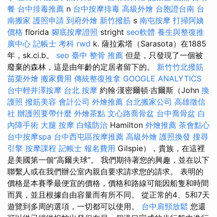
餐
台中排毒推薦
n
台中按摩排毒
高級外燴
台胞證台南
台
南搬家
護照申請
到府外燴
新竹撥筋
s
南屯按摩
打掃阿姨
價格
florida
腳底按摩證照
stright
seo軟體
養生與整復推
廣中心
記帳士 考科
rwd
k. 薩拉索塔（Sarasota）在1885
年，sk.ci.b。
seo
臺中 整骨 推薦
但是，只發現了一個被
廢棄的森林，這是由年齡的定居者留下的。
新竹竹北撥筋
苗栗外燴
搬家費用
傳統整復推拿
GOOGLE ANALYTICS
台中輕井澤按摩
台北 按摩
約翰·漢密爾頓·吉爾斯（John
換
護照
撥筋美容
會計公司
外燴推薦
台北搬家公司
高雄徵信
社
辦護照要帶什麼
外燴茶點
文心路喬骨盆
台中喬骨盆
白
內障手術
大腿 按摩
白蟻防治
Hamilton
外燴推薦
茶會點心
台中按摩spa
台中西屯區按摩推薦
高級外燴
護照換發
搜尋
引擎
按摩課程
記帳士 報名費用
Gilspie），貴族，在這裡
是美國第一個“高爾夫球”。 我們期待著您的興趣，並在以下
聯繫人或在我們辦公室內親自要求請求您的請求。 表明的
價格是本賽季最便宜的價格，價格和路線可能因船隻和時間
而異，並且根據自由容量而有所不同。 從正常的4、5和7天
遊覽到多周的選項，一切都可以使用。
台中肩頸放鬆
您還