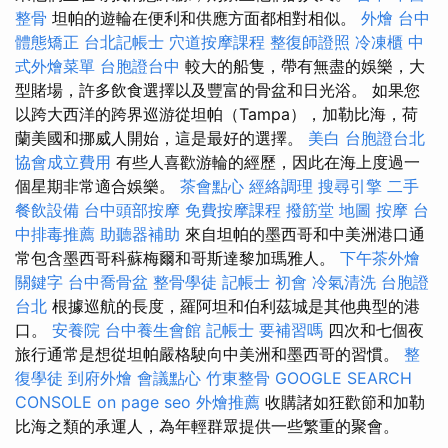
整骨
坦帕的遊輪在便利和供應方面都相對相似。
外燴
台中
體態矯正
台北記帳士
穴道按摩課程
整復師證照
冷凍櫃
中
式外燴菜單
台胞證台中
較大的船隻，帶有無盡的娛樂，大
型賭場，許多飲食選擇以及豐富的骨盆和日光浴。 如果您
以跨大西洋的跨界巡游從坦帕（Tampa），加勒比海，荷
蘭美國和挪威人開始，這是最好的選擇。
美白
台胞證台北
協會成立費用
有些人喜歡游輪的經歷，因此在海上度過一
個星期非常適合娛樂。
茶會點心
經絡調理
搜尋引擎
二手
餐飲設備
台中頭部按摩
免費按摩課程
撥筋堂 地圖
按摩
台
中排毒推薦
助聽器補助
來自坦帕的墨西哥和中美洲港口通
常包含墨西哥科蘇梅爾和哥斯達黎加瑪雅人。
下午茶外燴
關鍵字
台中喬骨盆
整骨學徒
記帳士 初會
冷氣清洗
台胞證
台北
根據巡航的長度，羅阿坦和伯利茲城是其他典型的港
口。
安養院
台中養生會館
記帳士 要補習嗎
四次和七個夜
旅行通常是想從坦帕嚴格駛向中美洲和墨西哥的習慣。
整
復學徒
到府外燴
會議點心
竹東整骨
GOOGLE SEARCH
CONSOLE
on page seo
外燴推薦
收購諸如狂歡節和加勒
比海之類的承運人，為年輕群眾提供一些繁重的聚會。