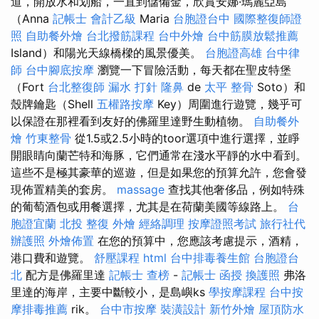
道，開放水和划船，一直到儲備金，欣賞安娜·瑪麗亞島
（Anna
記帳士 會計乙級
Maria
台胞證台中
國際整復師證
照
自助餐外燴
台北撥筋課程
台中外燴
台中筋膜放鬆推薦
Island）和陽光天線橋樑的風景優美。
台胞證高雄
台中律
師
台中腳底按摩
瀏覽一下冒險活動，每天都在聖皮特堡
（Fort
台北整復師
漏水 打針
隆鼻
de
太平 整骨
Soto）和
殼牌鑰匙（Shell
五權路按摩
Key）周圍進行遊覽，幾乎可
以保證在那裡看到友好的佛羅里達野生動植物。
自助餐外
燴
竹東整骨
從1.5或2.5小時的toor選項中進行選擇，並睜
開眼睛向蘭芒特和海豚，它們通常在淺水平靜的水中看到。
這些不是極其豪華的巡遊，但是如果您的預算允許，您會發
現佈置精美的套房。
massage
查找其他奢侈品，例如特殊
的葡萄酒包或用餐選擇，尤其是在荷蘭美國等線路上。
台
胞證宜蘭
北投 整復
外燴
經絡調理
按摩證照考試
旅行社代
辦護照
外燴佈置
在您的預算中，您應該考慮提示，酒精，
港口費和遊覽。
舒壓課程
html
台中排毒養生館
台胞證台
北
配方是佛羅里達
記帳士 查榜
-
記帳士 函授
換護照
弗洛
里達的海岸，主要中斷較小，是島嶼ks
學按摩課程
台中按
摩排毒推薦
rik。
台中市按摩
裝潢設計
新竹外燴
屋頂防水