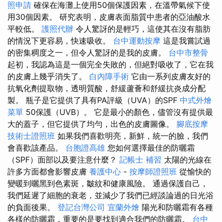
照申請
確保在海灘上使用50個保護因素，在溫帶氣候下使
用30個因素。 研究表明，皮膚表面脂質中患者的亞油酸水
平較低。
護照代辦
令人驚訝的是輕巧，這使其在沒有脂肪
的情況下更容易，快速吸收。
台中運動按摩
這是我嘗試過
的密集稠度之一，但令人驚訝的是我的皮膚。
台中市整骨
起初，我認為這是一個完全失敗的，但絕對吸收了，它在我
的皮膚上幾乎消失了。
白內障手術
它由一系列皮膚友好的
抗氧化劑提取物，透明質酸，舒緩蘆薈和舒緩抗炎成分配
製。 瓶子是它提供了具有PA評級（UVA）的SPF
中式外燴
菜單
50保護（UVB）。 它是最小的顏色，儘管沒有提供最
大的蓋子，但它提供了均勻，出色的皮膚圖像。
腳底按摩
技術士證照班
如果我們喜歡明亮，新鮮，統一的臉，我們
會喜歡該產品。
台胞證高雄
您如何選擇最佳的防曬霜
（SPF）面部以及要注意什麼？
記帳士 補習
太陽的光線在
許多方面都會影響皮膚
養護中心
-
按摩師證照班
從愉快的
變暖到曬黑到色素斑，皺紋和健康風險。 通過保護自己，
我們延遲了細胞的衰老，並減少了我們已經談論過的日光浴
的負面後果。
登記台灣公司
宜蘭外燴
陽光和防曬霜有各種
各樣的防曬霜，重要的是要找到適合我們的防曬霜。
台中