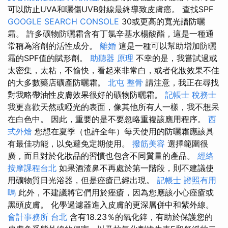
可以防止UVA和曬傷UVB射線最終導致皮膚癌。 查找SPF
GOOGLE SEARCH CONSOLE
30或更高的寬光譜防曬
霜。 許多礦物防曬霜含有丁氯辛基水楊酸酯，這是一種通
常稱為溶劑的活性成分。
離婚
這是一種可以幫助增加防曬
霜的SPF值的賦形劑。
助聽器 原理
不幸的是，我嘗試過或
太密集，太粘，不愉快，看起來非常白，或者化妝效果不佳
的大多數藥店礦產防曬霜。
北屯 整骨
請注意，我正在尋找
對我略帶油性皮膚效果很好的礦物防曬霜。
記帳士 稅務士
我更喜歡天然或啞光的表面，像其他所有人一樣，我不想呆
在白色中。 因此，重要的是不要忽略重複該應用程序。
西
式外燴
您想在夏季（也許全年）每天使用的防曬霜應該具
有最佳功能，以免避免定期使用。
撥筋美容
選擇範圍很
廣，而且對於化妝品的習慣也包含不同質量的產品。
經絡
按摩課程台北
如果酒渣鼻不再處於第一階段，則不建議使
用礦物質日光浴器，但是痤瘡已經出現。
記帳士 證照有用
嗎
此外，不建議將它們用於痤瘡，因為您應該小心痤瘡或
黑頭皮膚。 化學過濾器進入皮膚的更深層併中和紫外線。
會計事務所 台北
含有18.23％的氧化鋅，有助於保護您的