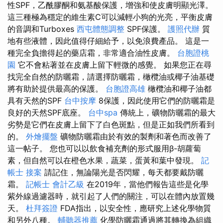
性SPF，乙酰膠酮和氨基酸保護，增強和使皮膚明顯光澤。
這三種極為穩定的維生素C可以減輕小狗的光亮，平衡皮膚
的音調和Turboxes
西屯體態調整
SPF保護。
護照代辦
質
地有些液體，因此值得仔細給予，以免浪費產品。 這是一
種完全負擔得起的藥店霜，非常適合油性皮膚。
台胞證桃
園
它不會粘著並在皮膚上留下輕微的感覺。 如果您正在尋
找完全自然的防曬霜，請選擇防曬霜，橄欖油或椰子油基礎
將有助於提供最高的保護。
台胞證高雄
橄欖油和椰子油都
具有天然的SPF
台中按摩
8保護，因此使用它們的防曬霜是
良好的天然SPF底座。
台中spa
傳統上，礦物防曬霜的最大
劣勢是它們在皮膚上留下了白色斑點，但是正如我們所看到
的。
外燴擺盤
礦物防曬霜由於有效的製劑和著色而改善了
這一帖子。 您也可以以飲食補充劑的形式服用β-胡蘿蔔
素，但自然可以在橙色水果，蔬菜，蛋黃和葉中發現。
記
帳士 接案
請記住，無論陽光是否閃耀，每天都要戴防曬
霜。
記帳士 會計乙級
在2019年，當他們報告這些是化學
紫外線過濾器時，就引起了人們的關注，可以在體內放置幾
天。
杜拜簽證
FDA指出，以安全性，應研究上述化學物質
和另外八種。
輔聽器推薦
化學防曬霜通過將其轉換為組織