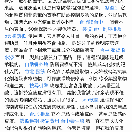
乾淨，最小的蓋子。 對於那些特別是油性和有色皮膚的人
來說，這種奶油可以是日常防曬霜的理想選擇。
整復所
它
的超輕質和非濃郁的質地有助於控制多餘的脂肪，並提供乾
燥，無閃光的啞光錶面長達8小時。
台胞證台中
一個看不
見的表面，50個保護性木製保護器。
裝潢
台中刮痧推薦
ptt
換護照
使用時，它具有令人耳目一新的效果，非常適合
運動員，並且使用後不會油脂。 良好分子的透明度應適
應，因為盒子上指示了每種成分的精確濃度。
台中 整復
防
水漆
而且，與其他優質分子產品一樣，這種防曬霜是超級
承載的。
自助餐外燴
防曬霜模糊不清，使其成為化妝的絕
佳入門。
竹北 撥筋
它充滿了草藥提取物，英雄被稱為抗氧
化劑超級食物植物，可保護環境侵略者，例如綠茶葉提取物
和維生素。
搜尋引擎
玫瑰果油富含脂肪酸，尤其是亞油
酸，這對於痤瘡皮膚很有用。 鑑於我嘗試了許多表現不佳
的藥房礦物防曬霜，這說明了很多。
seo軟體
這種保濕的
礦物防曬霜使我的皮膚柔軟而彈性，但不會引起我的皮膚護
理或化妝。
台北 推拿
它不是粘性或油膩的，甚至是敏感的
皮膚。
護照過期
搬家費用
台中養生館
我一直在尋找與化
妝配合度很好的礦物防曬霜。 儘管是液體，但在我的皮膚