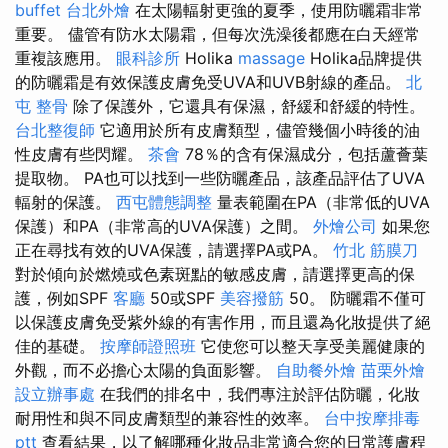
buffet
台北外燴
在太陽輻射更強的夏季，使用防曬霜非常
重要。 儘管有防水太陽霜，但每次洗澡後都應在白天經常
重複該應用。
眼科診所
Holika
massage
Holika品牌提供
的防曬霜是有效保護皮膚免受UVA和UVB射線的產品。
北
屯 整骨
除了保護外，它還具有保濕，舒緩和舒緩的特性。
台北整復師
它適用於所有皮膚類型，儘管幾個小時後的油
性皮膚有些閃耀。
茶會
78％的含有保濕成分，包括蘆薈葉
提取物。 PA也可以找到一些防曬產品，該產品評估了UVA
輻射的保護。
西屯體態調整
量表範圍在PA（非常低的UVA
保護）和PA（非常高的UVA保護）之間。
外燴公司
如果您
正在尋找有效的UVA保護，請選擇PA或PA。
竹北 筋膜刀
對於傾向於燃燒或色素斑點的敏感皮膚，請選擇更高的保
護，例如SPF
客廳
50或SPF
美容撥筋
50。 防曬霜不僅可
以保護皮膚免受紫外線的有害作用，而且還為化妝提供了絕
佳的基礎。
按摩師證照班
它使您可以整天享受美麗健康的
外觀，而不必擔心太陽的負面影響。
自助餐外燴
苗栗外燴
設立辦事處
在我們的排名中，我們專注於評估防曬，化妝
耐用性和與不同皮膚類型的兼容性的效率。
台中按摩排毒
ptt
查看結果，以了解哪種化妝品非常適合您的日常護膚程