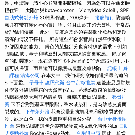
是，申請時，請小心並避開眼睛區域，因為您可以在進來時
捏住它。 太陽油與beta-caroten，VichyIdéalSoleil，SPF
自助式餐點外燴
30輕型保護，200毫升。
撥筋領行
防護噴
霧具有帶有霧化器的實用瓶，並且由於其超光質地，非常易
於記錄和傳播。 此外，皮膚通常必須在裝飾化妝品和定期
清潔的情況下掙扎。 所有這些都會影響其自然平衡和防止
外部因素的能力。 膚色的某些部分也有特殊的需求 - 例如
眼瞼區域，鼻子和嘴唇對太陽或霜凍損害更敏感。 除了簡
單的防曬霜外，現在還有許多化妝品的SPF過濾器可用，不
僅可以保護，而且還可以保護或覆蓋皮膚缺陷。
記帳士 線
上課程
清潔公司
在本文中，我們研究瞭如何選擇最合適的
SPF面霜。
子母車
護照代辦
台中刮痧推薦
這些產品是常規
化學紫外線防曬霜的天然替代品。 藍蜥蜴敏感的臉部礦物
防曬霜是澳大利亞品牌的另一種藥房礦物防曬霜。
整骨推
薦
它不含對羥基苯甲酸酯，香水或染料，是為敏感皮膚而
製成的。
下午茶外燴
我會說是對抗氧化劑和礦物質的保
護，缺乏白色，我的皮膚輕重和自然外觀。
台中全身按摩
推薦
這種防曬霜還包含帶有礦物質和抗氧化特性的La
自助
式餐點外燴
Roche-Posay熱水。
台胞證申請
因此，乾燥