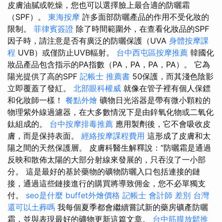
皮膚油膩或乾燥，您也可以選擇臉上最合適的防曬霜
（SPF）。
東海按摩
許多面部防曬產品的作用不受化妝的
限制。
菲律賓簽證
除了時間範圍外，在查看化妝品的SPF
因子時，請注意是否有廣泛的防曬保護（UVA
身體按摩課
程
UVB）或僅防止UVB輻射。
台中西屯區按摩推薦
韓國化
妝品產品包含指示的PA指數（PA，PA，PA，PA）。 它為
陽光提供了高的SPF
記帳士 推薦書
50保護，而其淺色陰影
立即覆蓋了發紅。
北部眼科權威
就像在管子裡有個人保鏢
和化妝師一樣！
餐點外燴
礦物日光浴器是帶有微小顆粒的
物理紫外線過濾器，在大多數情況下是由鋅氧化物或二氧化
鈦組成的。
台中按摩排毒推薦
應用製劑後，它不會吸收皮
膚，而是保持表面。
經絡按摩課程費用
這形成了皮膚和太
陽之間的天然保護層。 皮膚科醫生解釋說：“防曬霜是通過
反映和散佈太陽的大部分射線來發展的，只吞沒了一小部
分。 這是最好的基於藥物的礦物防曬入口包括連接的鏈
接，通過這些鏈接進行的購買將導致佣金，您不必單獨支
付。
seo是什麼
buffet外燴價格
記帳士 會計師 差別
台灣
還可以土葬嗎
我每個夏季都會繼續嘗試新的藥房礦產防曬
霜，並與表現最好的礦物更新這篇文章。
台中筋膜放鬆推