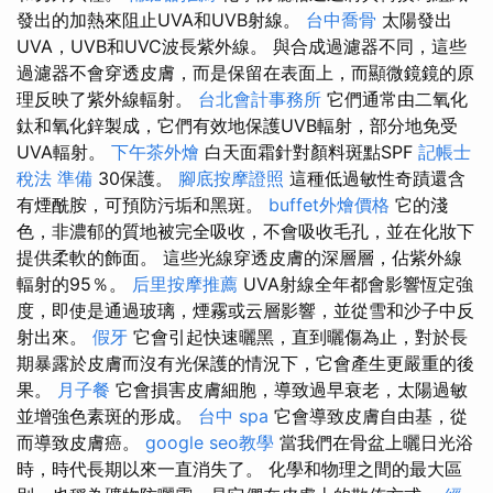
發出的加熱來阻止UVA和UVB射線。
台中喬骨
太陽發出
UVA，UVB和UVC波長紫外線。 與合成過濾器不同，這些
過濾器不會穿透皮膚，而是保留在表面上，而顯微鏡鏡的原
理反映了紫外線輻射。
台北會計事務所
它們通常由二氧化
鈦和氧化鋅製成，它們有效地保護UVB輻射，部分地免受
UVA輻射。
下午茶外燴
白天面霜針對顏料斑點SPF
記帳士
稅法 準備
30保護。
腳底按摩證照
這種低過敏性奇蹟還含
有煙酰胺，可預防污垢和黑斑。
buffet外燴價格
它的淺
色，非濃郁的質地被完全吸收，不會吸收毛孔，並在化妝下
提供柔軟的飾面。 這些光線穿透皮膚的深層層，佔紫外線
輻射的95％。
后里按摩推薦
UVA射線全年都會影響恆定強
度，即使是通過玻璃，煙霧或云層影響，並從雪和沙子中反
射出來。
假牙
它會引起快速曬黑，直到曬傷為止，對於長
期暴露於皮膚而沒有光保護的情況下，它會產生更嚴重的後
果。
月子餐
它會損害皮膚細胞，導致過早衰老，太陽過敏
並增強色素斑的形成。
台中 spa
它會導致皮膚自由基，從
而導致皮膚癌。
google seo教學
當我們在骨盆上曬日光浴
時，時代長期以來一直消失了。 化學和物理之間的最大區