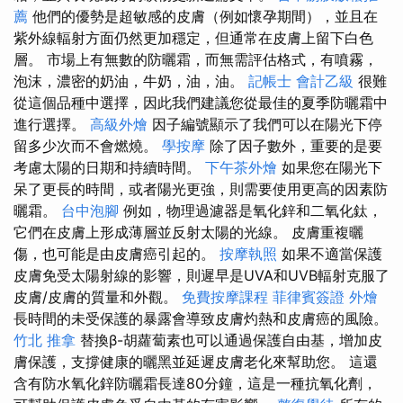
薦
他們的優勢是超敏感的皮膚（例如懷孕期間），並且在
紫外線輻射方面仍然更加穩定，但通常在皮膚上留下白色
層。 市場上有無數的防曬霜，而無需評估格式，有噴霧，
泡沫，濃密的奶油，牛奶，油，油。
記帳士 會計乙級
很難
從這個品種中選擇，因此我們建議您從最佳的夏季防曬霜中
進行選擇。
高級外燴
因子編號顯示了我們可以在陽光下停
留多少次而不會燃燒。
學按摩
除了因子數外，重要的是要
考慮太陽的日期和持續時間。
下午茶外燴
如果您在陽光下
呆了更長的時間，或者陽光更強，則需要使用更高的因素防
曬霜。
台中泡腳
例如，物理過濾器是氧化鋅和二氧化鈦，
它們在皮膚上形成薄層並反射太陽的光線。 皮膚重複曬
傷，也可能是由皮膚癌引起的。
按摩執照
如果不適當保護
皮膚免受太陽射線的影響，則遲早是UVA和UVB輻射克服了
皮膚/皮膚的質量和外觀。
免費按摩課程
菲律賓簽證
外燴
長時間的未受保護的暴露會導致皮膚灼熱和皮膚癌的風險。
竹北 推拿
替換β-胡蘿蔔素也可以通過保護自由基，增加皮
膚保護，支撐健康的曬黑並延遲皮膚老化來幫助您。 這還
含有防水氧化鋅防曬霜長達80分鐘，這是一種抗氧化劑，