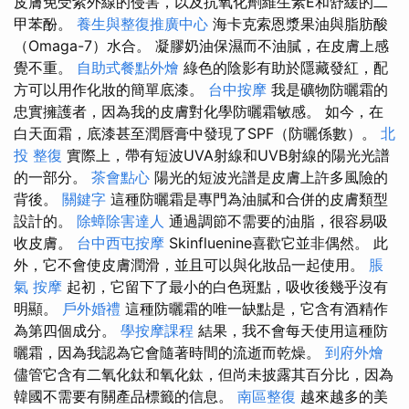
皮膚免受紫外線的侵害，以及抗氧化劑維生素E和舒緩的二
甲苯酚。
養生與整復推廣中心
海卡克索恩漿果油與脂肪酸
（Omaga-7）水合。 凝膠奶油保濕而不油膩，在皮膚上感
覺不重。
自助式餐點外燴
綠色的陰影有助於隱藏發紅，配
方可以用作化妝的簡單底漆。
台中按摩
我是礦物防曬霜的
忠實擁護者，因為我的皮膚對化學防曬霜敏感。 如今，在
白天面霜，底漆甚至潤唇膏中發現了SPF（防曬係數）。
北
投 整復
實際上，帶有短波UVA射線和UVB射線的陽光光譜
的一部分。
茶會點心
陽光的短波光譜是皮膚上許多風險的
背後。
關鍵字
這種防曬霜是專門為油膩和合併的皮膚類型
設計的。
除蟑除害達人
通過調節不需要的油脂，很容易吸
收皮膚。
台中西屯按摩
Skinfluenine喜歡它並非偶然。 此
外，它不會使皮膚潤滑，並且可以與化妝品一起使用。
脹
氣 按摩
起初，它留下了最小的白色斑點，吸收後幾乎沒有
明顯。
戶外婚禮
這種防曬霜的唯一缺點是，它含有酒精作
為第四個成分。
學按摩課程
結果，我不會每天使用這種防
曬霜，因為我認為它會隨著時間的流逝而乾燥。
到府外燴
儘管它含有二氧化鈦和氧化鈦，但尚未披露其百分比，因為
韓國不需要有關產品標籤的信息。
南區整復
越來越多的美