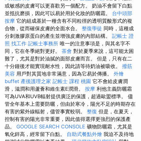
或敏感的皮膚可以更喜歡另一個配方。 奶油不會留下白點
並抵抗磨損，因此可以易於用於化妝的防曬霜。
台中頭部
按摩
它的組成基於一種含有不同粒徑的透明質酸形式的複
合物，從而確保皮膚的全面水合。
整復學徒
同時，這種成
分刺激膠原蛋白的產生並增強皮膚的內部結構。
記帳士 證
照 找工作
記帳士事務所
唯一的注意事項是，與其名字不
同，它在冬季絕對更好。
茶會
對於夏季來說，這可能太困
難了，尤其是對於油膩的面部皮膚而言。 但是，只有在二
十分鐘後才能實現耐水性，因此請等待奶油被吸收。
撥筋
美容
用戶對其質地非常滿意，因為它易於傳播。
外燴
buffet
產後護理之家
記帳士 課程 桃園
它不會給皮膚潤
滑，滋潤和用蘆薈和維生素E潤滑。
按摩
利他主義防曬霜
可為UVA和UVB輻射提供廣泛的保護，超過歐盟標準。 儘
管全年基本上需要防曬，但由於寒冷，陽光不足的時期存在
有害的紫外線輻射，儘管事實較弱。
整復
但是，在夏天，
控制有害的陽光非常重要，因此值得選擇更強烈的保護產
品。
GOOGLE SEARCH CONSOLE
礦物防曬霜，尤其是
氧化鋅高，經常留下白點。
自助式餐點外燴
我迫不及待地