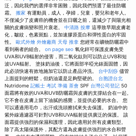
泛，因此我們的選擇非常困難，因此我們預選了最佳防曬
霜。
搬家
有運動員，成人，孕婦，兒童，嬰兒和老年人。
不僅減少了皮膚癌的機會並在日曬之前，還減少了與陽光相
關的皮膚病變和照片衰老。
中清路 按摩
這導致早期皮膚老
化，皺紋，色素斑點，並加速膠原蛋白和彈性蛋白的牢固
性。
歐式外燴
外燴廠商
天母 推拿
您經常在礦物防曬霜中
看到兩者的組合。
on page seo
氧化鋅可保護皮膚免受
UVA和UVB輻射的侵害，而二氧化鈦則可以防止UVB和短
波UVA輻射。 塗抹奶油後，它將面部半啞光錶面固體，因
此必須快速有效地施加它以防止產品沖洗。
台中刮痧
儘管
上面提到的輕鬆，但奶油還是足夠堅硬的。
台胞證台北
Nutridome
記帳士 考試 準備
茶會
SPF
台灣公司登記
50
面霜將有效的UVA和UVB防曬霜與皮膚的支撐結合在一起。
它不會在皮膚上留下油膩的感覺，並提供必要的水合。 您
可以通過用毛巾，出汗或洗頭擦拭來失去保護。 奶油中的
紫外線過濾器可針對UVB和UVA輻射提供廣泛的保護。 該
面霜提供強烈的保濕和護理，因此適用於所有皮膚類型。
除了高太陽保護外，其配方還為皮膚提供強烈的水合和營