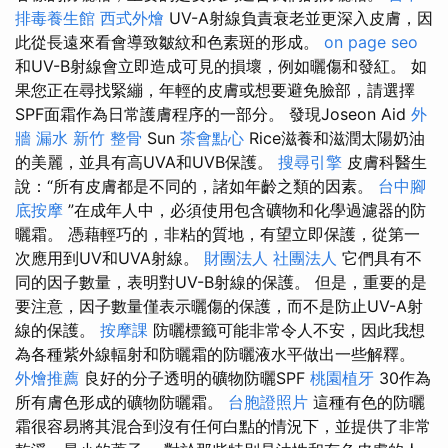
排毒養生館
西式外燴
UV-A射線負責衰老並更深入皮膚，因
此從長遠來看會導致皺紋和色素斑的形成。
on page seo
和UV-B射線會立即造成可見的損壞，例如曬傷和發紅。 如
果您正在尋找緊繃，年輕的皮膚或想要避免臉部，請選擇
SPF面霜作為日常護膚程序的一部分。 發現Joseon Aid
外
牆 漏水
新竹 整骨
Sun
茶會點心
Rice滋養和滋潤太陽奶油
的美麗，並具有高UVA和UVB保護。
搜尋引擎
皮膚科醫生
說：“所有皮膚都是不同的，諸如年齡之類的因素。
台中腳
底按摩
”在成年人中，必須使用包含礦物和化學過濾器的防
曬霜。 憑藉輕巧的，非粘的質地，有望立即保護，從第一
次應用到UV和UVA射線。
財團法人 社團法人
它們具有不
同的因子數量，表明對UV-B射線的保護。 但是，重要的是
要注意，因子數量僅表示曬傷的保護，而不是防止UV-A射
線的保護。
按摩課
防曬標籤可能非常令人不安，因此我想
為各種紫外線輻射和防曬霜的防曬液水平做出一些解釋。
外燴推薦
良好的分子透明的礦物防曬SPF
桃園植牙
30作為
所有膚色形成的礦物防曬霜。
台胞證照片
這種有色的防曬
霜很容易將其混合到沒有任何白點的情況下，並提供了非常