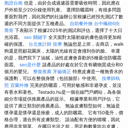
胞證台南
但是，由於合成過濾器需要吸收時間，因此應在
戶外前至少20分鐘使用乳膏。 選擇防曬霜時，有很多問題
要面對我們，因此我們的社論辦公室根據已經預先測試了數
週的不同方面提供了五種產品。
自助餐外燴
台中楓樹6街
喬骨
下表顯示了根據2025年的測試和評估，選擇了十大日
光浴霜。
seo 關鍵字
全天面對太陽射線的膚色值得更加精
確的保護。
台北會計師
按摩
無論您是上班，去商店，walk
狗還是照顧花園床，太陽的光線肯定會撞到你的臉。 幸運
的是，我們寫下了油膩，油性皮膚會喜歡的5種最佳防曬霜
面霜。
seo是什麼
該產品的好處在於它含有礦物質成分和0
個月的嬰兒。
整復推薦
牙齒矯正
特應皮膚是一種無香水的
保護劑，可以在整個身體（包括臉部）中使用。
按摩師執
照
宜蘭外燴
完美的防曬霜，可用於敏感和非避孕皮，並沒
有香水和著色。 Testado.hu是一個在線門戶網站，為各個
細分市場提供推薦產品的提示。 根據專業和用戶評估，它
提供了廣泛類別的推薦產品。 無論皮膚類型如何，無論是
懷孕還是懷孕還是痤瘡，成人的防曬霜。 它有150毫升，價
格合理，適合所有皮膚類型。 該油配有方便的噴嘴，因此
應用非常簡單。 在曬日光浴之前，用足夠數量吹出皮膚，