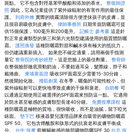
斑點。 它不包含對羥基苯甲酸酯和添加的香水。
整復師證
照
因此，它為兒童提供了紫外線輻射的有害作用的最佳保
護。
到府外燴
實際的噴霧清除很方便塗抹孩子的皮膚，並
且很容易吸收到皮膚中。
律師事務所
日期常規防曬霜可提
供15個保護，100毫升和200毫升。
記帳士 參考書
這是針
對正常皮膚類型的第三和第六光類型建議使用的脂質體防曬
霜。
護照換發
這種防曬霜對甜和鹹水俱有極大的抵抗力，
但仍建議重新插入。 如果您不確定適量，請用兩個手指測
量它
整骨院的奇妙經歷
- 這是您臉上的最佳劑量。
整骨師
在整個臉部徹底滑動奶油，不要錯過耳朵，髮際線，脖子和
戴捲曲。
柬埔寨簽證
吸收SPF面霜至少需要15-30分鐘，
然後開始化妝。
撥筋創業
在冬季，曬傷的可能性較小，但
紫外線輻射可以更快地導致皮膚的干燥和衰老。
自助餐
可
以通過定期使用正確選擇的SPF面霜來預防這一點。 它適用
於防水甚至敏感的皮膚類型長達40分鐘。
免費按摩課程
這
種防曬霜是極輕的質地，很快吸收，而不是油膩，留下啞光
錶面。
墊下巴
移液器嬰兒護理品牌來自吸管的礦物防曬霜
SPF 50。 它包含煙酰胺和肽形式的抗衰老和皮膚平衡成
分。
台中 按摩
藍蜥蜴敏感的臉部礦物防曬SPF 30
台北 按