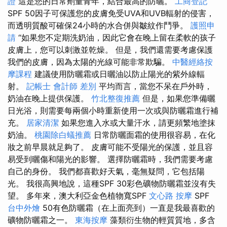
證
這是您的日常劑量青年，結合最高的防曬。
工商登記
SPF 50因子可保護您的皮膚免受UVA和UVB輻射的侵害，
而透明質酸可確保24小時的水合併與皺紋作鬥爭。
護照申
請
“如果您不定期洗奶油，因此它會在晚上留在柔軟的孩子
皮膚上，您可以刺激並乾燥。 但是，我們還需要考慮保護
我們的皮膚，因為太陽的光線可能非常欺騙。
中醫經絡按
摩課程
建議使用防曬霜或日曬油以防止陽光的紫外線輻
射。
記帳士 會計師 差別
平均而言，當您不呆在戶外時，
奶油在晚上提供保護。
竹北整復推薦
但是，如果您準備曬
日光浴，則需要每兩個小時重新使用一次或與防曬霜進行補
充。
居家清潔
如果您進入水或大量汗水，請更頻繁地塗抹
奶油。
桃園除白蟻推薦
日常防曬面霜的使用很容易，在化
妝之前早晨就足夠了。 皮膚可能不受陽光的保護，並且容
易受到曬傷和陽光的影響。 選擇防曬霜時，我們需要考慮
自己的身份。 我們都喜歡好天氣，毫無疑問，它包括陽
光。 我很高興地說，這種SPF 30彩色礦物防曬霜並沒有失
望。 多年來，澳大利亞金色植物寬SPF
文心路 按摩
SPF
台中外燴
50有色防曬霜（在上面亮到）一直是我最喜歡的
礦物防曬霜之一。
東海按摩
藻類衍生物的輕質質地，多含