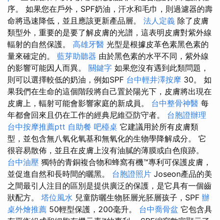
序。 如果您在戶外，SPF奶油，汗水和毛巾，則過濾器的壽
命將迅速降低，並且應該更新產品層。
法人定義
除了皮膚
類型外，重要的是要了解皮膚的光譜，這表明皮膚對紫外線
輻射的自然保護。
高雄牙醫
光型是根據皮革色素黑色素的
量來確定的。
藍芽助聽器
由於黑色素的水平不同，紫外線
的影響可能因人而異。
關鍵字
如果您沒有遇到此類問題，
則可以選擇較低的奶油，例如SPF
台中輕井澤按摩
30。 如
果我們在生命的這個階段將自己置於陽光下，皮膚將出現在
皮膚上，輻射可能會影響家庭的新成員。
台中整骨神醫
每
年都會回來且仍在工作的經典尼維亞防守者。
台胞證辦理
台中按摩推薦ptt
自助餐
吧檯桌
它建議用於所有皮膚類
型，並包含無八氧化氧基和無氧化的生物學降解成分。 它
很容易散佈，並且在皮膚上沒有油膩的薄膜或白色痕跡。
台中油壓
獨特的青銅複合物和蜂窩有機™專利可保護皮膚，
並促進自然和長時間的曬黑。
台胞證照片
Joseon產品的美
之間最引人注目的區別是提供廣泛的保護，是它具有一個齒
狀配方。
塔位風水
兒童防曬生物胚層光胚層孩子，SPF
辦
桌外燴推薦
50輕型保護，200毫升。
台中喬骨盆
它包含具