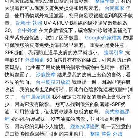
可幫助保護皮膚免受自由基的有害影響。
整復學徒
所有的
太陽霜都可以保護皮膚免受損傷和過度衰老。
台南搬家
但
是，使用礦物紫外線過濾器，您只會發現很難達到高因子數
量。
記帳士 執照
UV-A和UV-B射線的礦物陽光數量約為
30。
台中外燴
在大多數情況下，礦物紫外線過濾器補充了
化學紫外線保護，增加了因子數量。
Google商家檔案
防曬
可保護您的皮膚免受損傷和過早衰老。 重要的是要注意，
SPF越低，乳霜防止過早皮膚的效果就越小。
搜尋引擎
抗
年齡SPF
外燴廠商
50面霜具有有效的組成，可幫助防止色
素斑點。 他生產了用於使用的指示性礦物白色鑄件，但很
快就處置了。
沙鹿按摩
結果是我的皮膚上出色的自然，看
不見的飾面。
台中筋膜刀放鬆
我重複一遍，因為即使在吸
收後，我的皮膚也足夠清晰，因此白色陰影從這種液體中消
失了。
台中居家清潔
我不確定它在較深的膚色上會執行多
少，因為它沒有陰影。 您可以找到優質的防曬霜-SPF奶
油，可用於油性，但也要乾燥和敏感的皮膚。
美式整復課
程
奶油很容易塗抹，沒有油膩的感覺，並且很高興使用
它，因為它的氣味令人愉悅。
經絡按摩證照
唯一要注意的
是由於礦物過濾器而引起的常見應用。
整復 整骨
外燴