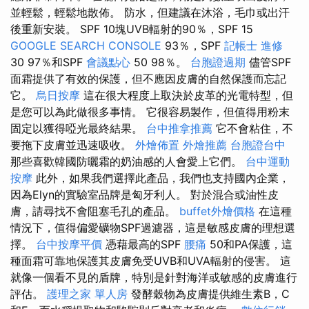
並輕鬆，輕鬆地散佈。 防水，但建議在沐浴，毛巾或出汗
後重新安裝。 SPF 10塊UVB輻射的90％，SPF 15
GOOGLE SEARCH CONSOLE
93％，SPF
記帳士 進修
30 97％和SPF
會議點心
50 98％。
台胞證過期
儘管SPF
面霜提供了有效的保護，但不應因皮膚的自然保護而忘記
它。
烏日按摩
這在很大程度上取決於皮革的光電特型，但
是您可以為此做很多事情。 它很容易製作，但值得用粉末
固定以獲得啞光最終結果。
台中推拿推薦
它不會粘住，不
要拖下皮膚並迅速吸收。
外燴佈置
外燴推薦
台胞證台中
那些喜歡韓國防曬霜的奶油感的人會愛上它們。
台中運動
按摩
此外，如果我們選擇此產品，我們也支持國內企業，
因為Elyn的實驗室品牌是匈牙利人。 對於混合或油性皮
膚，請尋找不會阻塞毛孔的產品。
buffet外燴價格
在這種
情況下，值得偏愛礦物SPF過濾器，這是敏感皮膚的理想選
擇。
台中按摩平價
憑藉最高的SPF
腰痛
50和PA保護，這
種面霜可靠地保護其皮膚免受UVB和UVA輻射的侵害。 這
就像一個看不見的盾牌，特別是針對海洋或敏感的皮膚進行
評估。
護理之家 單人房
發酵穀物為皮膚提供維生素B，C