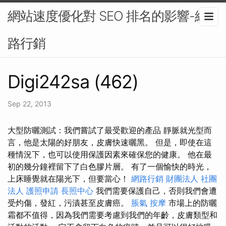
網站速度優化對 SEO 排名的影響-網
路行銷
Digi242sa (462)
Sep 22, 2013
大型防曬測試：我們嘗試了最受歡迎的產品 靜脈就光型而
言，他是太陽的好朋友，皮膚快速曬黑。 但是，即使在這
種情況下，也可以使用保護因素來確保您的健康。 他在最
初的幾分鐘裡留下了白色膠片層。 有了一個愉快的時光，
上床睡覺就在陽光下，但要當心！
網路行銷
財團法人 社團
法人
護照申請
長照中心
我們需要保護自己，否則我們會遭
受灼傷，發紅，污漬甚至皮膚癌。
脹氣 按摩
市場上的防曬
霜都不值得，因為我們需要考慮到我們的年齡，皮膚類型和