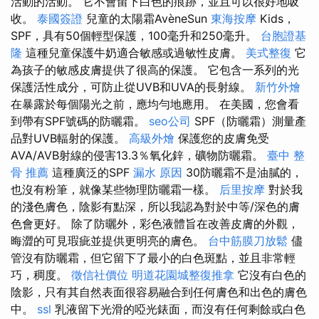
活動的活動。 它不會留下白色的痕跡，並且可以很好地吸
收。
泰國簽證
兒童的太陽霜AvèneSun
東海按摩
Kids，
SPF，具有50個輕型保護，100毫升和250毫升。
台胞證基
隆
這種兒童保護牛奶適合敏感或過敏性皮膚。
美式整復
它
為孩子的敏感皮膚提供了很高的保護。 它包含一系列的光
保護活性成分，可防止從UVB和UVA的長射線。
新竹外燴
在暴露於每個陽光之前，應均勻地應用。 在美國，您會看
到帶有SPF號碼的防曬霜。
seo公司
SPF（防曬霜）測量產
品對UVB輻射的保護。
高級外燴
保護您的皮膚免受
AVA/AVB射線的侵害13.3％氧化鋅，礦物防曬霜。
臺中 整
骨 推薦
這種廣泛的SPF
漏水 原因
30防曬霜不是油膩的，
也沒有粉筆，就像某些物理防曬霜一樣。
后里按摩
對於我
的淺色膚色，陰影有點深，所以我認為對於中等/深色的膚
色會更好。 除了防曬外，彩色液體旨在改善皮膚的外觀，
晦澀的可見瑕疵並提供更明亮的膚色。
台中筋膜刀放鬆
儘
管沒有防曬霜，但它留下了最小的白色斑點，並且非常輕
巧，稠度。
徵信社價位
明道花園城整復推拿
它沒有白色的
陰影，只有其自然表面很容易融合到任何膚色和出色的膚色
中。
ssl
乳液留下光滑的啞光錶面，而沒有任何剩餘或白色