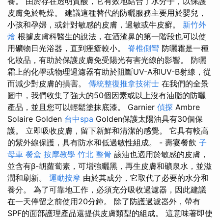
養。 由於存在透明質酸，它有效地結合了水分子，以保護
皮膚免於乾燥。 建議這種替代的防曬服務主要用於嬰兒，
小孩和孕婦，或針對敏感的皮膚，過敏或牛皮癬。
新竹外
燴
根據皮膚科醫生的說法，在酒渣鼻的第一階段也可以使
用礦物日光浴器，直到痤瘡較小。
脊椎側彎
防曬霜是一種
化妝品，有助於保護皮膚免受陽光有害光線的影響。 防曬
霜上的化學或物理過濾器有助於阻斷​​UV-A和UV-B射線，從
而減少對皮膚的損害。
傳統整復推拿技術士
在我們的全景
圖中，我們收集了強大的50個因素或以上沒有油脂的防曬
產品，並且您可以輕鬆塗抹底漆。 Garnier
偵探
Ambre
Solaire Golden
台中spa
Golden保護太陽油具有30個保
護。 立即吸收皮膚，留下新鮮和清潔的感覺。 它具有較高
的紫外線保護，具有防水和低過敏性組成。 - 壽宴餐飲
子
母車
餐盒
按摩教學
竹北 整骨
該油也適用於敏感的皮膚，
並含有β-胡蘿蔔素，可增強曬黑，再生皮膚和礦泉水，並滋
潤和刷新。
運動按摩
由於其成分，它取代了必要的水分和
養分。 為了可靠地工作，必須充分吸收過濾器，因此建議
在一天停留之前使用20分鐘。 除了防護過濾器外，帶有
SPF的面部護理產品還提供皮膚類型的組成。 這意味著即使