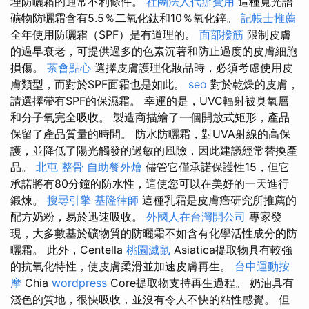
理防曬霜的通常不利條件。
社團法人代辦費用
這種寬光譜
礦物防曬霜含有5.5％二氧化鈦和10％氧化鋅。
記帳士推薦
全年使用防曬霜（SPF）是有道理的。
面部撥筋
限制皮膚
的過早衰老，可提供過多的色素沉著和防止過度的皮膚細胞
損傷。
茶會點心
選擇皮膚護理化妝品時，必須考慮使用皮
膚類型，而對於SPF面霜也是如此。
seo
對於乾燥的皮膚，
請選擇帶有SPF的保濕霜。 幸運的是，UVC輻射被臭氧層
和分子氧完全吸收。 製造商描繪了一個開放式矩形，產品
保留了產品質量的時間。 防水防曬霜，對UVA射線的高保
護，並降低了陽光觸發的過敏的風險，因此建議經常替換產
品。
北屯 整骨
自助餐外燴
儘管它僅承諾保護性15，但它
承諾將有80分鐘的防水性，這使您可以在美好的一天進行
鍛煉。
搜尋引擎
基隆律師
這種乳霜是皮膚癌研究所推薦的
配方奶粉，易於迅速吸收。
外國人在台灣開公司
專家發
現，大多數基於礦物質的防曬霜不如含有化學活性成分的防
曬霜。 此外，Centella
桃園滅鼠
Asiatica提取物具有較強
的抗氧化特性，使皮膚柔滑並加速皮膚再生。
台中運動按
摩
Chia
wordpress
Core提取物支持再生過程。 奶油具有
淺色的質地，很快吸收，並沒有令人不快的粘性感覺。 但