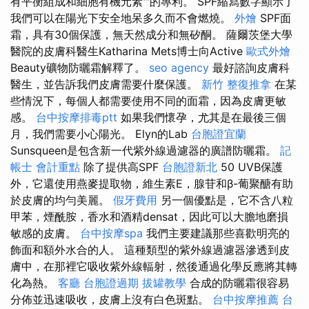
有平衡組成和細胞有機元素™的專利。 SPF縮寫數字顯示了
我們可以在陽光下安全地呆多久而不會燃燒。
外燴
SPF面
霜，具有30個保護，無天然成分和無矽酮。 薩爾茨堡大學
醫院的皮膚科醫生Katharina Mets博士向Active
歐式外燴
Beauty礦物防曬霜解釋了。
seo agency
最好諮詢皮膚科
醫生，並告訴我們皮膚需要什麼保護。
新竹 整復推拿
在某
些情況下，每個人都需要使用不同的面霜，因為皮膚更敏
感。
台中按摩排毒ptt
如果我們懷孕，尤其是在最後三個
月，我們需要小心陽光。 Elyn的Lab
台胞證宜蘭
Sunsqueen是包含新一代紫外線過濾器的廣譜防曬霜。
記
帳士 會計重點
除了提供高SPF
台胞證新北
50 UVB保護
外，它還使用燕麥提取物，維生素E，腺苷和β-葡聚醣有助
於皮膚的均勻美麗。
假牙費用
另一個優點是，它不含八粒
甲苯，煙酰胺，香水和酒精densat，因此可以大膽地磨損
敏感的皮膚。
台中按摩spa
我們主要建議那些喜歡明亮的
飾面和額外水合的人。 這種類型的紫外線過濾器滲透到皮
膚中，在那裡它吸收紫外線輻射，然後通過化學反應將其轉
化為熱。
客廳
台胞證過期
拔罐教學
合成的防曬霜很容易
分佈並迅速吸收，皮膚上沒有白色斑點。
台中按摩推薦
台