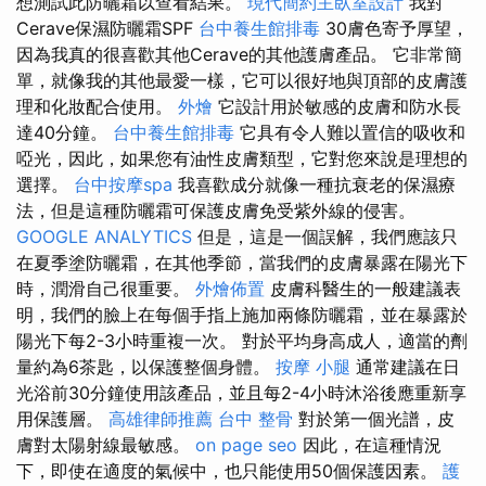
想測試此防曬霜以查看結果。
現代簡約主臥室設計
我對
Cerave保濕防曬霜SPF
台中養生館排毒
30膚色寄予厚望，
因為我真的很喜歡其他Cerave的其他護膚產品。 它非常簡
單，就像我的其他最愛一樣，它可以很好地與頂部的皮膚護
理和化妝配合使用。
外燴
它設計用於敏感的皮膚和防水長
達40分鐘。
台中養生館排毒
它具有令人難以置信的吸收和
啞光，因此，如果您有油性皮膚類型，它對您來說是理想的
選擇。
台中按摩spa
我喜歡成分就像一種抗衰老的保濕療
法，但是這種防曬霜可保護皮膚免受紫外線的侵害。
GOOGLE ANALYTICS
但是，這是一個誤解，我們應該只
在夏季塗防曬霜，在其他季節，當我們的皮膚暴露在陽光下
時，潤滑自己很重要。
外燴佈置
皮膚科醫生的一般建議表
明，我們的臉上在每個手指上施加兩條防曬霜，並在暴露於
陽光下每2-3小時重複一次。 對於平均身高成人，適當的劑
量約為6茶匙，以保護整個身體。
按摩 小腿
通常建議在日
光浴前30分鐘使用該產品，並且每2-4小時沐浴後應重新享
用保護層。
高雄律師推薦
台中 整骨
對於第一個光譜，皮
膚對太陽射線最敏感。
on page seo
因此，在這種情況
下，即使在適度的氣候中，也只能使用50個保護因素。
護