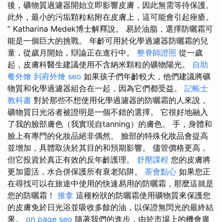
後，礦物質過濾器開始立即影響皮膚，因此無需等待保護。
此外，最小的污垢顆粒粘附在皮膚上，這可能會引起痤瘡。
” Katharina Medek博士解釋說。 易於油脂，選擇防曬霜可
能是一個巨大的挑戰。 年齡可用於化學過濾器防曬霜的兒
童，從歲月開始，辯論正在進行中。
整脊師證照
從一歲
起，皮膚科醫生建議使用不含納米顆粒的礦物陽光。
自助
餐外燴
到府外燴
seo
如果孩子們年齡較大，他們建議將礦
物質和化學過濾器組合在一起，因為它們都受益。
記帳士
教科書
對於那些不想使用化學過濾器的防曬霜的人來說，
礦物質日光浴者被證明是一個不錯的選擇。 它很好地融入
了我的臉部膚色（我實現自tanning）的膚色。 手，身體和
臉上有專門的化妝品絕非偶然。 臉部的特殊化妝品會提高
並增加，具體取決於其目的和預期影響。 儘管價格更高，
但它投資於真正有效的反年齡護理。
舒壓課程
您的皮膚將
更加靈活，水合併保護所有衰老陷阱。
茶會點心
如果您正
在尋找可以在旅途中使用的快速易用的防曬霜，那麼這就是
您的防曬霜！
推拿
這種粉狀的防曬霜使用礦物質來保護您
的皮膚免於日光浴並吸收多餘的油，以保證無閃光的最終結
果。
on page seo
隨著我們的進步，由於市場上的機會廣