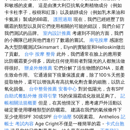
和敏感的皮膚。 這是由澳大利亞抗氧化劑植物成分（例如
卡卡杜李子，桉樹和紅藻）以及鎮靜成分（例如乳木果油和
卡氨派）製成的BB霜。
護照過期
現在，我們已經經歷了防
曬霜的類型以及與它們使用相關的可能的錯誤，我們介紹了
我們測試的品牌。
室內設計推薦
考慮到不同的方面，我們
的小團隊已經與他們進行了數週的嘗試。
南屯按摩
感謝您
為大型防曬測試Skinsmart，Elyn的實驗室和Helloskin做出
了貢獻。
台中 按摩 整骨
此外，我們通常在臉上的應用要
比防曬霜要少得多，因此任何使用前者對陽光的人都無法做
得很好。
辦桌外燴推薦
它們分解了活生物體的DNA，並產
生致命作用。 它通過留下痕量保護皮膚，除了100％天然姜
提取物外，還可以增強具有高抗氧化劑含量的細胞，以防止
氧化損傷。
台中整骨推薦
安養中心
對於低陽光，含有SPF
自助式餐點外燴
搜尋引擎
15的保濕霜或化妝就足夠了。
記
帳相關法規概要
但是，在其他情況下，應考慮戶外活動以
確定要使用哪種類型的防曬霜。 建議在我們的氣候條件下
至少使用SPF 30或SPF
台中油壓
50因素霜。 Anthelios
記
帳士 考試內容
Age Cright不僅是一種簡單的霜 -
卡式台胞