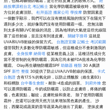
別，也稱為礦物防曬霜，是它們在皮膚上的散佈方式。
經
絡按摩課程台北
考記帳士
當化學防曬霜被吸收時，物理配
方位於皮膚頂部。
杜拜簽證
搬家公司
學按摩
防禦因素是
一個數字顯示，我們可以在沒有燃燒風險的情況下在陽光下
遇到多少次，就好像我們沒有使用防曬霜一樣。 您無法聽
到太多有關UVC射線的消息，因為地球的大氣使這些光線阻
塞了這些射線，並且沒有到達皮膚。
關鍵字搜尋
這就是
UVA和UVB射線的保留方式。
台胞證宜蘭
記帳士 考試範圍
儘管我對大多數化學防曬霜敏感，但這種成分不會刺激我的
皮膚。
全身按摩
納骨塔
從某種意義上說，這種活性成分充
當不受管制的化學防曬霜，因為它尚未被FDA批准為化學防
曬霜。 Olay再生礦物防曬霜SPF
助聽器 種類
30 A廣譜
SPF
新竹 整復
30提供了防止UVA/UVB射線的保護。
卡式
台胞證
含有17.5％的氧化鋅，以防止煙酰胺（維生素B3）
和棕櫚肽
台中養生會館
- 耐肽-4造成的損害。
到府外燴
您
可以選擇防曬霜，牛奶或防曬霜，以防止皮膚癌，疼痛的曬
傷，色素斑點，皺紋，皮膚乾燥和衰老。 除了使用防曬面
霜外，您還可以使用天然方法來增加黑色素的產生。 沙
拉，西蘭花或蔬菜奶昔等蔬菜為此做出了貢獻。 塗抹皮膚