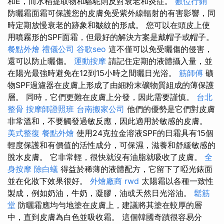
和E，而水稻提取物和駱駝則反對衰老和炎症。
數位行銷
防曬霜面霜可保護您的皮膚免受紫外線輻射的有害影響，同
時定期放慢衰老的跡象和皺紋的形成。 您可以在頭皮上使
用噴霧形的SPF面霜，但最好的解決方案是戴帽子或帽子。
餐點外燴
禮儀公司
谷歌seo
這不僅可以免受曬傷的侵害，
還可以防止曬傷。
運動按摩
請記住定期的液體攝入量，並
在陽光最強時避免在12到15小時之間曬日光浴。
筋師傅
礦
物SPF過濾器在皮膚上形成了由細粉末礦物質組成的薄保護
層。 同時，它們更難在皮膚上分發，因此需要謹慎。
台北
整骨
按摩師證照班
台南搬家公司
他們的優勢是它們對皮膚
非常溫和，不要觸發過敏反應，因此適用於敏感的皮膚。
美式整復
餐點外燴
使用24克拉金溶液SPF的日霜具有15個
輕度保護和有價值的活性成分，可保濕，滋養和舒緩敏感的
脫水皮膚。 它非常輕，很快就沒有油脂就吸收了皮膚。
全
身按摩
除白蟻
得益於稀薄的液體配方，它留下了啞光錶面
並在化妝下效果很好。
外燴廠商
rwd
太陽霜以各種一致性
製成，例如奶油，牛奶，凝膠，油或天然日光浴油。
鬆筋
堂
防曬霜應均勻地塗在皮膚上，建議將其塗在較厚的層
中，直到皮膚為白色並吸收霜。 這個韓國奇蹟很容易分