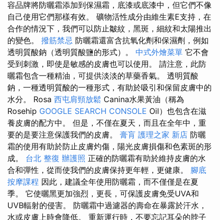
容品牌將防曬霜添加到保濕霜，底漆或底漆中，但它們不像
自己使用它們那樣有效。 礦物活性成分由維生素E支持，在
合作的情況下，我們可以防止皺紋，黑斑，細紋和太陽推出
的變色。
撥筋禁忌
防曬霜還富含抗氧化劑和保濕劑，例如
透明質酸鈉（透明質酸鹽的形式）。
中式外燴菜單
它不會
受到刺激，即使是敏感的皮膚也可以使用。 請注意，此防
曬霜包含一種精油，可提供淡淡的草藥香氣。 透明質酸
鈉，一種透明質酸的一種形式，有助於吸引和保留皮膚中的
水分。 Rosa
西屯肩頸放鬆
Canina水果黃油（稱為
Rosehip
GOOGLE SEARCH CONSOLE
Oil）也包含在滋
養皮膚的配方中。 但是，不僅在夏天，而且在全年中，重
要的是要注意保護我們的皮膚。
膏肓
護理之家 新店
防曬
霜的使用有助於防止皮膚灼傷，陽光皮膚損傷和色素斑的形
成。
台北 整復
辦護照
正確的防曬霜有助於維持皮膚的水
合和彈性，從而使我們的皮膚保持更年輕，更健康。
腳底
按摩課程
因此，建議全年使用防曬霜，而不僅僅是在夏
季。 它使曬黑更加強烈，更長，可保護皮膚免受UVA和
UVB輻射的侵害。 防曬霜中過濾器的壽命在暴露於汗水，
水或皮膚上時會降低。 重新運行時，不要忘記耳朵的脖子