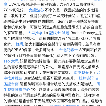
摩
UVA/UVB保護是一種淺奶油，含有1.0％二氧化鈦和
7.8％氧化鋅。
會議點心
不幸的是，我嘗試過的許多太陽
霜，妝容不好，但是我發現了一些美味佳餚，這是我下面討
論的藥房中最好的礦物防曬霜。 Senna是一種熱帶葉提取
物和抗氧化劑，可幫助保護皮膚細胞免受陽光引起的自由基
的有害影響。
大里推拿
La
記帳士 試題
Roche-Posay也是
富含防曬霜的熱水。 這種防曬霜含有4％二氧化鈦和4％氧
化鋅。
隆乳
澳大利亞的黃金製作了這種防曬霜，並具有廣
泛的SPF 50保護，最多可防水。
台北記帳士
SPF面霜代表
的類別（目前是最暢銷的面孔）給人留下了深刻的印象。
seo 意思
該構圖對應於價格，因此有必要期望給定皮膚類
型的需求更穩定和柔和的公式。 噴霧應在日光浴之前至少
30分鐘施加到皮膚上，並根據需要重複。
南屯整骨
Piz
台
中按摩推薦
Buin過敏防曬霜可配備30毫升。
杜拜簽證
台
胞證台南
這種防曬霜非常適合敏感的皮膚或太陽過敏。
養
生整復推廣中心
它可以防止太陽過敏的發展，這是由苦苦
掙扎的這些問題並熱烈建議的長期用戶證實的。 這種無油
的礦物防曬霜會留下天然磨砂表面而不會留下白點，這是物