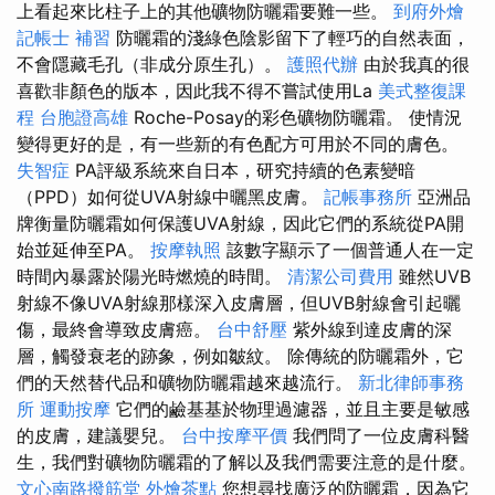
上看起來比柱子上的其他礦物防曬霜要難一些。
到府外燴
記帳士 補習
防曬霜的淺綠色陰影留下了輕巧的自然表面，
不會隱藏毛孔（非成分原生孔）。
護照代辦
由於我真的很
喜歡非顏色的版本，因此我不得不嘗試使用La
美式整復課
程
台胞證高雄
Roche-Posay的彩色礦物防曬霜。 使情況
變得更好的是，有一些新的有色配方可用於不同的膚色。
失智症
PA評級系統來自日本，研究持續的色素變暗
（PPD）如何從UVA射線中曬黑皮膚。
記帳事務所
亞洲品
牌衡量防曬霜如何保護UVA射線，因此它們的系統從PA開
始並延伸至PA。
按摩執照
該數字顯示了一個普通人在一定
時間內暴露於陽光時燃燒的時間。
清潔公司費用
雖然UVB
射線不像UVA射線那樣深入皮膚層，但UVB射線會引起曬
傷，最終會導致皮膚癌。
台中舒壓
紫外線到達皮膚的深
層，觸發衰老的跡象，例如皺紋。 除傳統的防曬霜外，它
們的天然替代品和礦物防曬霜越來越流行。
新北律師事務
所
運動按摩
它們的鹼基基於物理過濾器，並且主要是敏感
的皮膚，建議嬰兒。
台中按摩平價
我們問了一位皮膚科醫
生，我們對礦物防曬霜的了解以及我們需要注意的是什麼。
文心南路撥筋堂
外燴茶點
您想尋找廣泛的防曬霜，因為它