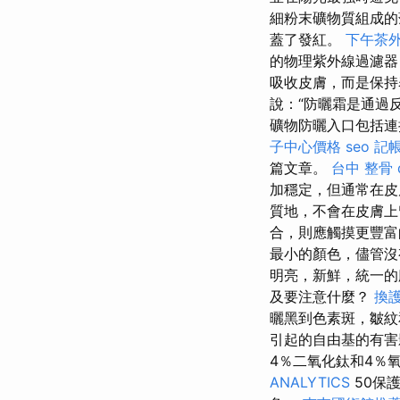
細粉末礦物質組成的
蓋了發紅。
下午茶
的物理紫外線過濾器
吸收皮膚，而是保
說：“防曬霜是通過
礦物防曬入口包括連
子中心價格
seo
記帳
篇文章。
台中 整骨 d
加穩定，但通常在皮
質地，不會在皮膚
合，則應觸摸更豐
最小的顏色，儘管沒
明亮，新鮮，統一
及要注意什麼？
換
曬黑到色素斑，皺紋
引起的自由基的有害
4％二氧化鈦和4％
ANALYTICS
50保