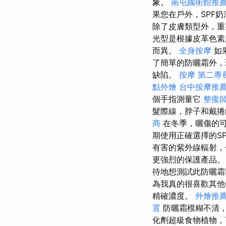
象。
南屯國術館推
果您在戶外，SPF
除了皮膚類型外，重
光型是根據皮革色
而異。
全身按摩
如
了簡單的防曬霜外，
缺陷。
按摩
第二專
點外燴
台中按摩推薦p
個手指測量它
整復
髮際線，脖子和戴
商
在冬季，曬傷的
期使用正確選擇的S
有害的紫外線輻射
更強烈的保護產品
待地想測試此防曬
為我真的很喜歡其他
精確濃度。
外燴推
置
防曬霜模糊不清
化劑超級食物植物，