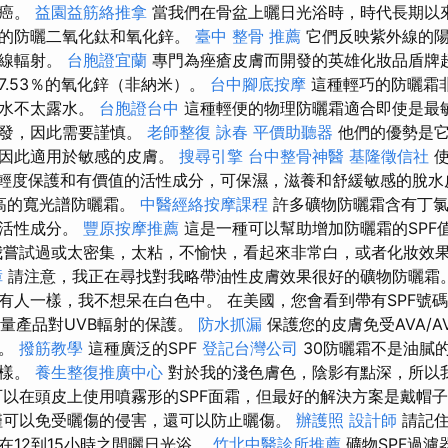
膚癌。
益園益筋絡推拿
當我們在骨盆上曬日光浴時，時代長期以來
型的防曬二氧化鈦和氧化鋅。
臺中 整骨 推薦
它們反映紫外線的陽
外線輻射。
台胞證宜蘭
專門為痤瘡皮膚而開發的英雄化妝品盾牌超
17.53％的氧化鋅（非納米）。
台中腳底按摩
這種輕巧的防曬霜
露水不太露水。
台胞證台中
這種輕便的物理防曬霜適合即使是最敏
分發，因此需要謹慎。
老師整復 詠春
平價助聽器
他們的優勢是它
，因此適用於敏感的皮膚。
搜尋引擎
台中整骨神醫
基隆徵信社
使
5個輕度保護和有價值的活性成分，可保濕，滋養和舒緩敏感的脫水皮
高的寬光譜防曬霜。
中醫經絡按摩課程
許多礦物防曬霜含有丁氯
的活性成分。
豐原按摩推薦
這是一種可以幫助增加防曬霜的SPF
嘗試過或太密集，太粘，不愉快，看起來非常白，或者化妝效
障
請注意，我正在尋找對我略帶油性皮膚效果很好的礦物防曬霜。
有人一樣，我不想呆在白色中。 在美國，您會看到帶有SPF號
測量產品對UVB輻射的保護。
防水抓漏
保護您的皮膚免受AVA/AV
霜。
撥筋教學
這種廣泛的SPF
登記台灣公司
30防曬霜不是油膩
一樣。
養生整復推廣中心
對於我的淺色膚色，陰影有點深，所以我
可以在頭皮上使用噴霧形的SPF面霜，但最好的解決方案是戴帽
可以免受曬傷的侵害，還可以防止曬傷。
辦護照
設計師
請記住
在12到15小時之間曬日光浴。
竹北中醫診所推薦
礦物SPF過濾