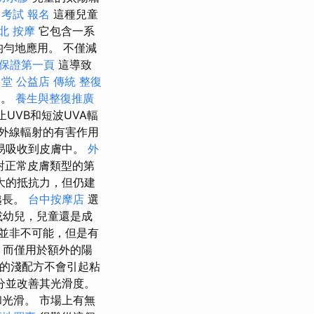
 考試 報名
這種兒童
北 按摩
它包含一系
均勻地應用。 不僅減
o保證第一頁
這導致
 堂 公益店 傳統 整復
合。
養生與整復推廣
UVB和短波UVA輻
外線輻射的有害作用
易吸收到皮膚中。
外
對正常皮膚類型的第
大的抵抗力，但仍建
越長。
台中按摩店
選
或幼兒，兒童還是成
並非不可能，但是有
，而僅用於額外的陽
的淺配方不會引起粘
分並改善其光滑度。
光滑。 市場上有無