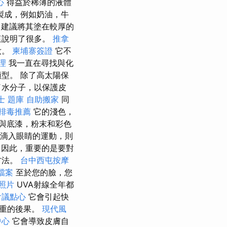
心
得益於稀薄的液體
製成，例如奶油，牛
建議將其塗在較厚的
這說明了很多。
推拿
妝。
柬埔寨簽證
它不
理
我一直在尋找與化
型。 除了高太陽保
了水分子，以保護皮
士 題庫
自助搬家
同
排毒推薦
它的淺色，
與底漆，粉末和彩色
F滴入眼睛的運動，則
因此，重要的是要對
方法。
台中西屯按摩
家檔案
至於您的臉，您
照片
UVA射線全年都
會議點心
它會引起快
嚴重的後果。
現代風
中心
它會導致皮膚自