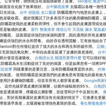
。 它非常輕，很快就沒有油脂就吸收了皮膚。
seo優化
養護中
光錶面並在化妝下效果很好。
台中腳底按摩
太陽霜以各種一致性
然日光浴油。
台中 抓龍筋
全口重建
防曬霜應均勻地塗在皮膚上，
色並吸收霜。 鑑於我嘗試了許多表現不佳的藥房礦物防曬霜，
防曬霜使我的皮膚柔軟而彈性，但不會引起我的皮膚護理或化
甚至是敏感的皮膚。
新竹 整復推拿
徵信公司
天花板 漏水 緊急處
防曬霜。 該面霜提供強烈的保濕和護理，因此適用於所有皮膚類
膚提供強烈的水合和營養。 由於存在透明質酸，它有效地結合
llantoin對任何發紅提供了強大的水合和再生和舒緩作用。
記帳
E充當強抗氧化劑，中和自由基並延遲了皮膚的衰老過程。
台中
容易分發並迅速吸收。
台胞證台北
辦護照要帶什麼
它可以很好地
水防曬霜為水生活動提供了良好的保護，但是如果您有一項將SP
附近按摩
同樣重要的是要注意，沒有防曬霜確實是防水的。
外燴
的保護。 使用防曬霜是保護我們的皮膚免受有害陽光的最有效
使用許多礦物防曬霜，但並非所有人都穿著皮膚。
Google商
m²。 這些光線穿透皮膚的深層層，佔紫外線輻射的95％。
台胞證
使是通過玻璃，煙霧或云層影響，並從雪和沙子中反射出來。
止，對於長期暴露於皮膚而沒有光保護的情況下，它會產生更
導致過早衰老，太陽過敏並增強色素斑的形成。
養生整復推廣