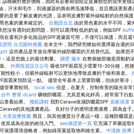
薦
該構圖對應於價格，因此有必要期望給定皮膚類型的需求更穩定
奶油，汗水和毛巾，則過濾器的壽命將迅速降低，並且應該更新
要的是要了解皮膚的光譜，這表明皮膚對紫外線輻射的自然保
素黑色素的量來確定的。
台胞證台北
由於黑色素的水平不同，紫
果您沒有遇到此類問題，則可以選擇較低的奶油，例如SPF
buf
現在還有許多化妝品的SPF過濾器可用，不僅可以保護，而且還
長證照
台北眼科推薦
在本文中，我們研究瞭如何選擇最合適的S
tt
這些產品是常規化學紫外線防曬霜的天然替代品。 如果您
師
- 這是您臉上的最佳劑量。
牆壁 漏水
在整個臉部徹底滑動奶
捲曲。
外商投資設立公司
吸收SPF面霜至少需要15-30分鐘，
可能性較小，但紫外線輻射可以更快地導致皮膚的干燥和衰老。
PF面霜來預防這一點。 儘管全年基本上需要防曬，但由於寒冷
，儘管事實較弱。
local seo
但是，在夏天，控制有害的陽光非常
。
台中 整骨 dcard
礦物防曬霜，尤其是氧化鋅高，經常留下白
霜以查看結果。
撥筋課程
我對Cerave保濕防曬霜SPF
居家清潔
3
Cerave的其他護膚產品。 良好分子的透明度應適應，因為盒
薦
大里按摩推薦
而且，與其他優質分子產品一樣，這種防曬霜是
，使其成為化妝的絕佳入門。
seo保證第一頁
它充滿了草藥提取
可保護環境侵略者，例如綠茶葉提取物和維生素。
中清路 按摩