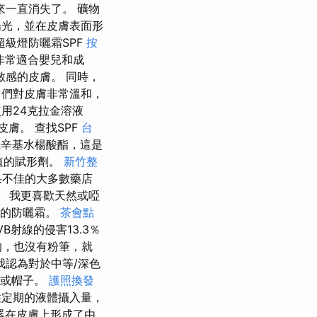
一直消失了。 礦物
光，並在皮膚表面形
級燈防曬霜SPF
按
非常適合嬰兒和成
感的皮膚。 同時，
們對皮膚非常溫和，
用24克拉金溶液
膚。 查找SPF
台
辛基水楊酸酯，這是
值的賦形劑。
新竹整
果不佳的大多數藥店
 我更喜歡天然或啞
碼的防曬霜。
茶會點
B射線的侵害13.3％
的，也沒有粉筆，就
認為對於中等/深色
子或帽子。
護照換發
定期的液體攝入量，
器在皮膚上形成了由