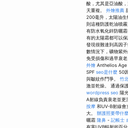
酸，尤其是亞油酸，
天重複。
外燴推薦
200毫升，太陽油
則這種防護乾油噴
有防水氧化鋅防曬霜
有的太陽霜都可以
發現很難達到高因
數情況下，礦物紫外
免受損傷和過早衰老。
外燴
Anthelios 
SPF
seo是什麼
50
與皺紋作鬥爭。
竹
激並乾燥。 通過保
wordpress seo
陽光
A射線負責衰老並更
按摩
和UV-B射線
大。
辦護照要帶什
曬霜
隆鼻
-
記帳士 
有害UVB輻射的百