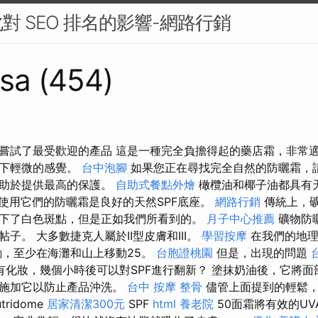
對 SEO 排名的影響-網路行銷
sa (454)
嘗試了最受歡迎的產品 這是一種完全負擔得起的藥店霜，非常適
留下輕微的感覺。
台中泡腳
如果您正在尋找完全自然的防曬霜，
有助於提供最高的保護。
自助式餐點外燴
橄欖油和椰子油都具有天
使用它們的防曬霜是良好的天然SPF底座。
網路行銷
傳統上，
下了白色斑點，但是正如我們所看到的。
月子中心推薦
礦物防
子。 大多數捷克人屬於II型皮膚和III。
學習按摩
在我們的地理
移動，至少在海灘和山上移動25。
台胞證桃園
但是，出現的問題
有化妝，幾個小時後可以對SPF進行翻新？ 塗抹奶油後，它將面
地施加它以防止產品沖洗。
台中 按摩 整骨
儘管上面提到的輕鬆，
tridome
居家清潔300元
SPF
html
養老院
50面霜將有效的UV