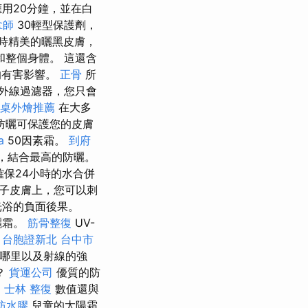
用20分鐘，並在白
拿師
30輕型保護劑，
時精美的曬黑皮膚，
整個身體。 這還含
的有害影響。
正骨
所
外線過濾器，您只會
桌外燴推薦
在大多
防曬可保護您的皮膚
a
50因素霜。
到府
，結合最高的防曬。
確保24小時的水合併
子皮膚上，您可以刺
光浴的負面後果。
曬霜。
筋骨整復
UV-
台胞證新北
台中市
去哪里以及射線的強
？
貨運公司
優質的防
。
士林 整復
數值還與
防水膠
兒童的太陽霜