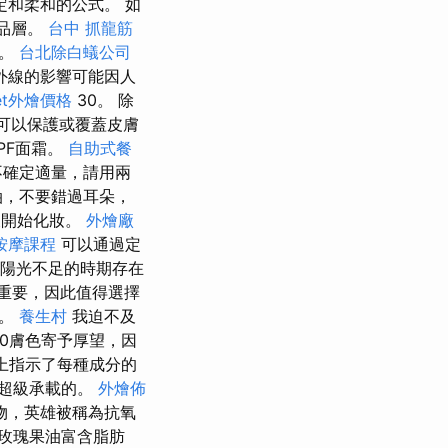
和柔和的公式。 如
產品層。
台中 抓龍筋
護。
台北除白蟻公司
外線的影響可能因人
fet外燴價格
30。 除
可以保護或覆蓋皮膚
PF面霜。
自助式餐
不確定適量，請用兩
油，不要錯過耳朵，
然後開始化妝。
外燴廠
按摩課程
可以通過定
，陽光不足的時期存在
重要，因此值得選擇
點。
養生村
我迫不及
0膚色寄予厚望，因
子上指示了每種成分的
超級承載的。
外燴佈
物，英雄被稱為抗氧
玫瑰果油富含脂肪