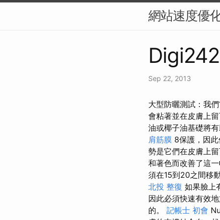
網站速度優化
Digi242
Sep 22, 2013
大型防曬測試：我們
會粘著並在皮膚上
油或椰子油基礎將
肩筋膜
8保護，因此
勢是它們在皮膚上留
和著色而改善了這一帖
須在15到20之間
北投 整復
如果臉上
因此必須快速有效
的。
記帳士 初會
Nu