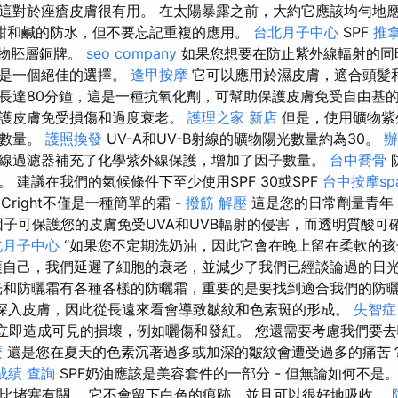
這對於痤瘡皮膚很有用。 在太陽暴露之前，大約它應該均勻地應
甜和鹹的防水，但不要忘記重複的應用。
台北月子中心
SPF
推
生物胚層銅牌。
seo company
如果您想要在防止紫外線輻射的同
霧是一個絕佳的選擇。
逢甲按摩
它可以應用於濕皮膚，適合頭髮和
長達80分鐘，這是一種抗氧化劑，可幫助保護皮膚免受自由基
保護皮膚免受損傷和過度衰老。
護理之家 新店
但是，使用礦物紫
子數量。
護照換發
UV-A和UV-B射線的礦物陽光數量約為30。
辦
線過濾器補充了化學紫外線保護，增加了因子數量。
台中喬骨
 建議在我們的氣候條件下至少使用SPF 30或SPF
台中按摩sp
Age Cright不僅是一種簡單的霜 -
撥筋 解壓
這是您的日常劑量青年
因子可保護您的皮膚免受UVA和UVB輻射的侵害，而透明質酸可
北月子中心
“如果您不定期洗奶油，因此它會在晚上留在柔軟的孩
護自己，我們延遲了細胞的衰老，並減少了我們已經談論過的日
和防曬霜有各種各樣的防曬霜，重要的是要找到適合我們的防
深入皮膚，因此從長遠來看會導致皺紋和色素斑的形成。
失智症
會立即造成可見的損壞，例如曬傷和發紅。 您還需要考慮我們要
麼
還是您在夏天的色素沉著過多或加深的皺紋會遭受過多的痛苦
成績 查詢
SPF奶油應該是美容套件的一部分 - 但無論如何不是
分比堵塞有關。 它不會留下白色的痕跡，並且可以很好地吸收。