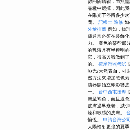
數的防曬霜，而無需
品種中選擇，因此我
在陽光下停留多少
間。
記帳士 進修
如
外燴推薦
例如，物理
膚通常必須在裝飾化
力。 膚色的某些部
的乳液具有半透明的
它，很高興我做到
的。
按摩證照考試
啞光/天然表面，可
然方法來增加黑色素
濾器開始立即影響皮
一。
台中西屯按摩
膚呈褐色，而且還
皮膚過早衰老，減少
燥和敏感的皮膚。
愉悅。
申請台灣公
太陽輻射更強的夏季