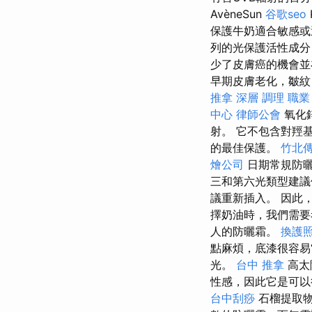
AvèneSun
谷歌seo
保護牛奶適合敏感
列的光保護活性成分
少了皮膚癌的機會並
早期皮膚老化，皺紋
推拿 深層 調理 職
中心
律師公會
氧化鋅
射。 它不包含對羥
的最佳保護。
竹北
燴公司
日期常規防曬
三和第六光類型建
議重新插入。 因此
擇奶油時，我們需
人的防曬霜。
換護
點麻煩，底漆很容易
光。
台中 推拿
高太
性感，因此它是可
台中刮痧
石榴提取物