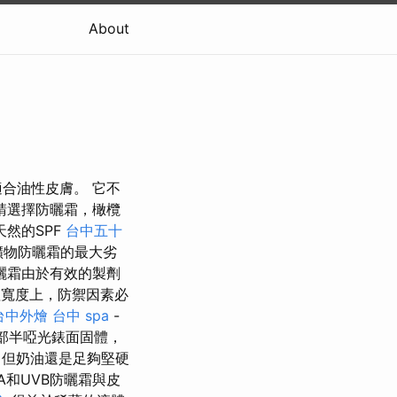
About
合油性皮膚。 它不
請選擇防曬霜，橄欖
然的SPF
台中五十
礦物防曬霜的最大劣
曬霜由於有效的製劑
寬度上，防禦因素必
台中外燴
台中 spa
-
部半啞光錶面固體，
但奶油還是足夠堅硬
A和UVB防曬霜與皮