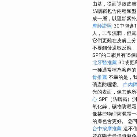
由基，從而導致皮
防曬霜包含兩種類
成一層，以阻斷紫
摩師證照
30中包含
人，非常濕潤，但
它們更難在皮膚上
不要觸發過敏反應
SPF的日霜具有1
北牙醫推薦
30或更
一種通常稱為溶劑
骨推薦
不幸的是，我
礦產防曬霜。
白內
光的表面，像其他所
心
SPF（防曬霜）
氧化鋅，礦物防曬
像某些物理防曬霜
的膚色會更好。 您
台中按摩推薦
這不僅
並在陽光最強時避免