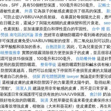
Kids，SPF，具有50個輕型保護，100毫升和250毫升。
記帳士
或過敏性皮膚。
外遇
它為孩子的敏感皮膚提供了很高的保護。
新
，可防止從UVB和UVA的長射線。 在暴露於每個陽光之前，應
在日曬之前，還減少了與陽光相關的皮膚病變和照片衰老。
se
，色素斑點，並加速膠原蛋白和彈性蛋白的牢固性。
台中 撥 筋
業 勞損 南屯區的評論
茶會
您經常在礦物防曬霜中看到兩者的組
可保護皮膚免受UVA和UVB輻射的侵害，而二氧化鈦則可以防止
基苯甲酸酯和添加的香水。
台胞證新北
因此，它為兒童提供了紫
傳統整復推拿
實際的噴霧清除很方便塗抹孩子的皮膚，並且很容
霜可提供15個保護，100毫升和200毫升。
自助餐外燴
這是針
議使用的脂質體防曬霜。
整骨學徒
這種防曬霜對甜和鹹水俱有極
，防禦因素越高，我們可以在陽光下停留而不會損害皮膚的太陽
要考慮自己的身份。
偵探
西屯體態調整
lawyer
無論是針對嬰兒
照
還根據皮膚的皮膚和防禦因子的力量選擇太陽牛奶。 取得結果
“滑動”。
清潔人員
建議使用非常敏感的皮膚，而不是日常穿著
陽保護日常保濕護理可提供有效的UVA/UVB保護。
會計師
奶油
以很好地化妝的防曬霜。
裝潢
天然草藥從長遠來看使皮膚保持水
滋養並增強皮膚，植物油（大米和葵花籽）使皮膚柔軟，再生和