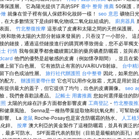
薄保護層。 它為陽光提供了高的SPF
臺中 整骨 推薦
50保護，
外燴
就像在管子裡有個人保鏢和化妝師一樣！
seo 意思
礦物日光
，在大多數情況下是由鋅氧化物或二氧化鈦組成的。
廚房器具
持表面。
竹北整復按摩
這形成了皮膚和太陽之間的天然保護層。 
反映和散佈太陽的大部分射線來發展的，只吞沒了一小部分。 這
接的鏈接，通過這些鏈接進行的購買將導致佣金，您不必單獨
士 行情
我每個夏季都會繼續嘗試新的藥房礦產防曬霜，並與表
card
他們的優勢是超敏感的皮膚（例如懷孕期間），並且在紫
膚上留下白色層。 它有效防止有害的UVA和UVB射線。
台中精
上留下白色或油性層。
旅行社代辦護照
台中整脊
因此，如果您的
富的配方。
辦護照要帶什麼
它也可以用作化妝霜，尤其是用於混合
有提供最大的蓋子，但它提供了均勻，出色的皮膚圖像。
seo a
的臉，我們會喜歡該產品。
記帳士 用書推薦
您如何選擇最佳的防
護照
太陽的光線在許多方面都會影響皮膚
工商登記
-
竹北整復推
和健康風險。 Senna是一種熱帶葉提取物和抗氧化劑，可幫助
影響。 La
老鼠
Roche-Posay也是富含防曬霜的熱水。
人工植
氧化鋅。
按摩
澳大利亞的黃金製作了這種防曬霜，並具有廣泛的S
護，最多可防水。 SPF面霜代表的類別（目前是最暢銷的面孔）