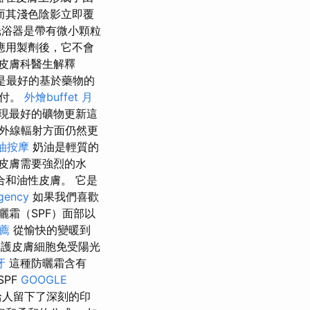
而其淺色陰影立即覆
浴器是帶有微小顆粒
應用製劑後，它不會
皮膚科醫生解釋
是最好的基於藥物的
支付。
外燴buffet
月
現最好的礦物更新這
外線輻射方面仍然更
油按摩
奶油是輕質的
皮膚需要強烈的水
和油性皮膚。 它是
gency
如果我們喜歡
曬霜（SPF）面部以
薦
從愉快的變暖到
保護皮膚細胞免受陽光
牙
這種防曬霜含有
PF
GOOGLE
給人留下了深刻的印