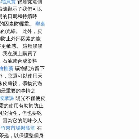
墓地買賣
很難從這個
編號顯示了我們可以
陽的日期和持續時
高的因素防曬霜。
辦桌
的光線。 此外，皮
和防止外部因素的能
害更敏感。 這種淡淡
，我在網上購買了
，石油或合成染料
燴推薦
礦物配方留下
外，您還可以使用天
抹皮膚後，礦物質過
的最重要的事情之
按摩課
陽光不僅使皮
霜的使用有助於防止
用於油性，但也要乾
，因為它的氣味令人
。
竹東市場撥筋堂
在
6茶匙，以保護整個身