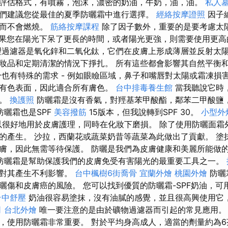
評估格式，有噴霧，泡沫，濃密的奶油，牛奶，油，油。
私人
們建議您從最佳的夏季防曬霜中進行選擇。
經絡按摩證照
因子
次而不會燃燒。
筋絡按摩課程
除了因子數外，重要的是要考慮太
果您在陽光下呆了更長的時間，或者陽光更強，則需要使用更
過濾器是氧化鋅和二氧化鈦，它們在皮膚上形成薄層並反射太陽
妝品和定期清潔的情況下掙扎。 所有這些都會影響其自然平衡
分也有特殊的需求 - 例如眼瞼區域，鼻子和嘴唇對太陽或霜凍損
有色表面，因此適合所有膚色。
台中排毒養生館
當我聽說它時
了。
換護照
防曬霜是沒有香氣，對羥基苯甲酸酯，鄰苯二甲酸鹽
防曬霜也是SPF
美容撥筋
15版本，但我說轉到SPF 30。
小型外
以很好地用於皮膚護理，同時在化妝下磨損。 除了使用防曬面霜
的產生。 沙拉，西蘭花或蔬菜奶昔等蔬菜為此做出了貢獻。 塗
膚，因此無需等待保護。 防曬是我們為皮膚健康和美麗所能做
防曬霜是幫助保護我們的皮膚免受有害陽光的最重要工具之一。
會對其產生不利影響。
台中楓樹6街喬骨
宜蘭外燴
桃園外燴
防曬
曬傷和皮膚癌的風險。 您可以找到優質的防曬霜-SPF奶油，可
台中舒壓
奶油很容易塗抹，沒有油膩的感覺，並且很高興使用它
司
台北外燴
唯一要注意的是由於礦物過濾器而引起的常見應用
，使用防曬霜非常重要。 對於平均身高成人，適當的劑量約為