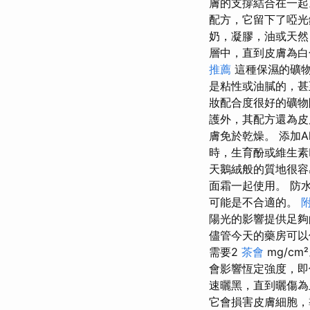
膚的支撐結合在一起
配方，它留下了啞
奶，凝膠，油或天
層中，直到皮膚為白
推薦
這種保濕的礦物
是粘性或油膩的，
妝配合度很好的礦物
護外，其配方還為皮
膚免於乾燥。 添加A
時，生育酚或維生素
天鵝絨般的質地很
面霜一起使用。 防
可能是不合適的。
陽光的影響提供足夠
儘管今天的藥房可以
需要2
茶會
mg/c
會影響恆定強度，即
速曬黑，直到曬傷為
它會損害皮膚細胞，