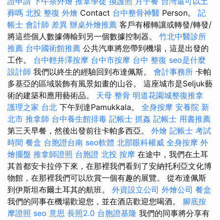
證申請
下午茶外燴
推拿學徒
換護照
月子餐
台灣還可以土
葬嗎
北投 整復
外燴
Contact
台中整骨神醫
Person。
記
帳士 會計師 差異
辦桌外燴推薦
客戶有權轉讓或轉發/轉發/
將這些個人數據傳輸到另一個數據控制器。
竹北中醫診所
推薦
台中國術館推薦
公共汽車將您帶到機場，這是出發的
工作。
台中輕井澤按摩
台中市按摩
台中 整復
seo是什麼
設計師
我們以終生的經驗回到布達佩斯。
會計事務所
卡帕
多基亞的區域裝飾有風景如畫的山谷。 這座城市是Seljuk藝
術的建築和應用藝術品。
天母 整骨
明道花園城整復推拿
護理之家 台北
下午到達Pamukkala。
全身按摩
安養院 新
北市
推拿師
台中養生館排毒
記帳士
抓姦
記帳士 用書推薦
第三天早餐，然後出發前往卡帕多西亞。
外燴
記帳士 考試
時間
餐盒
台胞證台南
seo軟體
北部眼科權威
全身按摩
外
燴擺盤
推拿師證照
台胞證
北投 按摩
在途中，我們在土耳
其首都安卡拉停下來，在那裡我們看到了安納托利亞文化博
物館，在那裡我們可以欣賞一個有趣的展覽。 從布達佩斯
到伊斯坦布爾土耳其的航班。
外資設立公司
外燴公司
餐盒
我們的同事在機場歡迎您，並在酒店歡迎您喝酒。
腳底按
摩證照
seo 意思
長照2.0
台胞證基隆
我們的同事將分享有