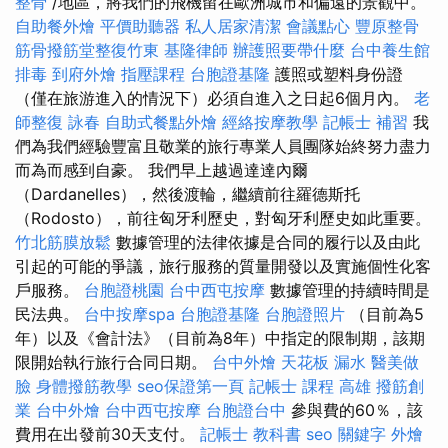
整骨
/地區，將我們的飛機留在歐洲城市和偏遠的景觀中。
自助餐外燴
平價助聽器
私人居家清潔
會議點心
豐原整骨
筋骨撥筋堂整復竹東
基隆律師
辦護照要帶什麼
台中養生館
排毒
到府外燴
指壓課程
台胞證基隆
護照或塑料身份證
（僅在旅游進入的情況下）必須自進入之日起6個月內。
老
師整復 詠春
自助式餐點外燴
經絡按摩教學
記帳士 補習
我
們為我們經驗豐富且敬業的旅行專業人員團隊始終努力盡力
而為而感到自豪。 我們早上越過達達內爾
（Dardanelles），然後渡輪，繼續前往羅德斯托
（Rodosto），前往匈牙利歷史，對匈牙利歷史如此重要。
竹北筋膜放鬆
數據管理的法律依據是合同的履行以及由此
引起的可能的爭議，旅行服務的質量開發以及實施個性化客
戶服務。
台胞證桃園
台中西屯按摩
數據管理的持續時間是
民法典。
台中按摩spa
台胞證基隆
台胞證照片
（目前為5
年）以及《會計法》（目前為8年）中指定的限制期，該期
限開始執行旅行合同日期。
台中外燴
天花板 漏水
醫美做
臉
身體撥筋教學
seo保證第一頁
記帳士 課程 高雄
撥筋創
業
台中外燴
台中西屯按摩
台胞證台中
參與費的60％，該
費用在出發前30天支付。
記帳士 教科書
seo 關鍵字
外燴