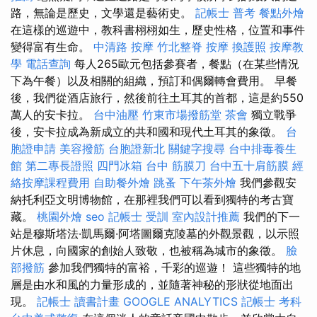
路，無論是歷史，文學還是藝術史。
記帳士 普考
餐點外燴
在這樣的巡遊中，教科書栩栩如生，歷史性格，位置和事件
變得富有生命。
中清路 按摩
竹北整脊
按摩
換護照
按摩教
學
電話查詢
每人265歐元包括參賽者，餐點（在某些情況
下為午餐）以及相關的組織，預訂和偶爾轉會費用。 早餐
後，我們從酒店旅行，然後前往土耳其的首都，這是約550
萬人的安卡拉。
台中油壓
竹東市場撥筋堂
茶會
獨立戰爭
後，安卡拉成為新成立的共和國和現代土耳其的象徵。
台
胞證申請
美容撥筋
台胞證新北
關鍵字搜尋
台中排毒養生
館
第二專長證照
四門冰箱
台中 筋膜刀
台中五十肩筋膜
經
絡按摩課程費用
自助餐外燴
跳蚤
下午茶外燴
我們參觀安
納托利亞文明博物館，在那裡我們可以看到獨特的考古寶
藏。
桃園外燴
seo
記帳士 受訓
室內設計推薦
我們的下一
站是穆斯塔法·凱馬爾·阿塔圖爾克陵墓的外觀景觀，以示照
片休息，向國家的創始人致敬，也被稱為城市的象徵。
臉
部撥筋
參加我們獨特的富裕，千彩的巡遊！ 這些獨特的地
層是由水和風的力量形成的，並隨著神秘的形狀從地面出
現。
記帳士 讀書計畫
GOOGLE ANALYTICS
記帳士 考科