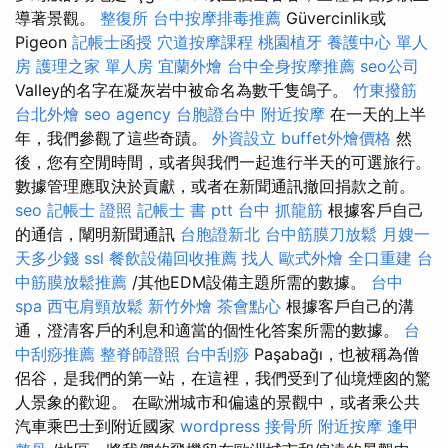
導著景觀。
整復所
台中按摩排毒推薦
Güvercinlik或
Pigeon
記帳士函授
穴道按摩課程
桃園植牙
養護中心 單人
房
護理之家 單人房
宜蘭外燴
台中全身按摩推薦
seo公司
Valley的名字在凝灰岩中被命名為數千隻鴿子。
竹東撥筋
台北外燴
seo agency
台胞證台中
附近按摩
在一天的上半
年，我們參觀了這些奇蹟。
外資設立
buffet外燴價格
然
後，您有空閒時間，或者與我們一起進行半天的可選旅行。
數據管理應取決於貢獻，或者在新聞通訊撤回捐款之前。
seo
記帳士 證照
記帳士 書 ptt
台中 抓龍筋
根據客戶自己
的通信，闡明新聞通訊
台胞證新北
台中筋膜刀放鬆
月嫂一
天多少錢
ssl
餐飲設備回收推薦
找人
歐式外燴
全口重建
台
中筋膜放鬆推薦
/其他EDM設備主題所需的數據。
台中
spa
西屯肩頸放鬆
新竹外燴
茶會點心
根據客戶自己的溝
通，澄清客戶的利息和適當的個性化答案所需的數據。
台
中刮痧推薦
整脊師證照
台中刮痧
Paşabağı，也被稱為僧
侶谷，是我們的第一站，在這裡，我們受到了仙境煙囪的驚
人景象的歡迎。 在歐洲城市和偏遠的景觀中，或者乘公共
汽車乘巴士到附近國家
wordpress
接骨所
附近按摩
逢甲