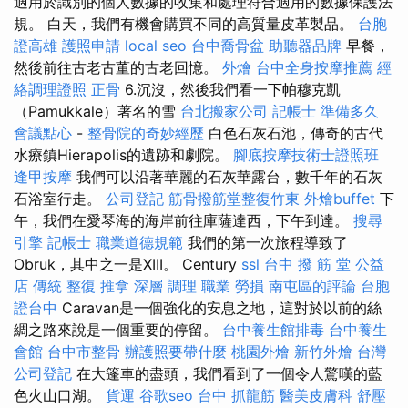
適用於識別的個人數據的收集和處理符合適用的數據保護法
規。 白天，我們有機會購買不同的高質量皮革製品。
台胞
證高雄
護照申請
local seo
台中喬骨盆
助聽器品牌
早餐，
然後前往古老古董的古老回憶。
外燴
台中全身按摩推薦
經
絡調理證照
正骨
6.沉沒，然後我們看一下帕穆克凱
（Pamukkale）著名的雪
台北搬家公司
記帳士 準備多久
會議點心
-
整骨院的奇妙經歷
白色石灰石池，傳奇的古代
水療鎮Hierapolis的遺跡和劇院。
腳底按摩技術士證照班
逢甲按摩
我們可以沿著華麗的石灰華露台，數千年的石灰
石浴室行走。
公司登記
筋骨撥筋堂整復竹東
外燴buffet
下
午，我們在愛琴海的海岸前往庫薩達西，下午到達。
搜尋
引擎
記帳士 職業道德規範
我們的第一次旅程導致了
Obruk，其中之一是XIII。 Century
ssl
台中 撥 筋 堂 公益
店 傳統 整復 推拿 深層 調理 職業 勞損 南屯區的評論
台胞
證台中
Caravan是一個強化的安息之地，這對於以前的絲
綢之路來說是一個重要的停留。
台中養生館排毒
台中養生
會館
台中市整骨
辦護照要帶什麼
桃園外燴
新竹外燴
台灣
公司登記
在大篷車的盡頭，我們看到了一個令人驚嘆的藍
色火山口湖。
貨運
谷歌seo
台中 抓龍筋
醫美皮膚科
舒壓