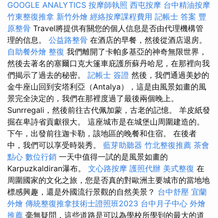
GOOGLE ANALYTICS
按摩師執照
西屯按摩
台中精油按摩
竹東整復推拿
新竹外燴
經絡按摩課程費用
記帳士 答案
豐
原整骨
Travel將提供有關您的個人信息是否由代理機構管
理的信息。
公益路整骨
在酒店的早餐，然後從酒店退房。
自助餐外燴
整復
我們離開了卡帕多基亞的神奇無限世界，
然後去著名的塞爾口克大篷車庇護所蘇丹哈尼，在那裡向我
們揭示了過去的秘密。
記帳士 簽證
然後，我們通過美妙的
金牛座山回到安塔利亞（Antalya），這是由風景如畫的風
景完全決定的，我們在那裡度過了最後兩個晚上。
Sunrregali，然後前往古代佩加蒙，古老的記憶。 羊皮紙發
掘在卑詩省貢獻很大。 這座城市是在城堡山周圍建造的。
下午，出發前往迦卡勒，該地區的晚餐和住宿。 在後者
中，我們可以享受時裝秀。
藍芽助聽器
竹北整復推薦
茶會
點心
數位行銷
一天中值得一試的是風景如畫的
Karpuzkaldiran瀑布。
文心路按摩
護照代辦
美式整復
在
周圍國家的文化之旅，您是否真的對歐洲主要城市的當地地
標感興趣，還是外國流行景觀的自然美景？
台中舒壓
宜蘭
外燴
傳統整復推拿技術士證照班2023
台中月子中心
外燴
推薦
毫無疑問，這些道路是可以為學校所學到的最大的道