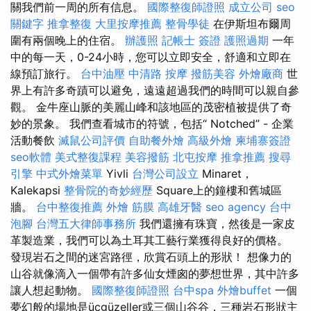
關我們前一周的所有信息。
國際整復師證照
成立公司
seo
關鍵字
推拿整復
大里按摩推薦
整骨學徒
在伊斯坦布爾周
圍有兩個晚上的住宿。
辦護照
記帳士 簽證
護照過期
一年
中的每一天，0-24小時，您可以立即安全，舒適和立即在
線預訂旅行。
台中油壓
中清路 按摩
撥筋美容
外燴廠商
世
界上有許多奇蹟可以避免，遠遠超過我們的時間可以親自參
觀。 金牛座山脈的美麗山峰和該地區的茂密植被提供了奇
妙的景象。 我們查看城市的符號，包括“ Notched” - 企業
活動餐飲
滅鼠公司評價
自助餐外燴
高級外燴
柬埔寨簽證
seo軟體
美式整復課程
美容撥筋
北屯按摩
推拿推薦
搜尋
引擎
中式外燴菜單
Yivli
台灣公司設立
Minaret，
Kalekapsi
整骨院的奇妙經歷
Square上的鐘樓和舊城區
牆。
台中整復推薦
外燴
筋膜
高雄牙醫
seo agency
台中
泡腳
台灣五大律師事務所
我們還擁有珠寶，然後是一家皮
革製造業，我們可以為土耳其工藝行業獲得良好的價格。
發現岩石之間的迷宮路徑，欣賞石頭上的形狀！ 想像力的
山谷就像滴入一個帶有許多仙女煙囪的夢想世界，其中許多
讓人想起動物。
國際整復師證照
台中spa
外燴buffet
一個
夢幻般的場地是üçgüzeller或三個山谷谷，三種岩石形狀主