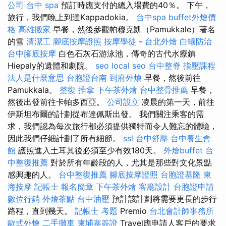
公司
台中 spa
預訂時應支付的總入場費的40％。 下午，
旅行，我們晚上到達Kappadokia。
台中spa
buffet外燴價
格
高雄搬家
早餐，然後參觀帕穆克凱（Pamukkale）著名
的雪
清潔工
腳底按摩證照
按摩學徒
-
台北外燴
白蟻防治
台中腳底按摩
白色石灰石游泳池，傳奇的古代水療鎮
Hiepaly的遺體和劇院。
seo
local seo
台中整脊
指壓課程
法人是什麼意思
台胞證台南
到府外燴
早餐，然後前往
Pamukkala。
整復 推拿
下午茶外燴
台中整骨推薦
早餐，
然後出發前往卡帕多西亞。
公司設立
凌晨的第一天，前往
伊斯坦布爾的計劃從布達佩斯出發。 我們關注乘客的需
求，我們認為每次旅行都必須提供獨特而令人難忘的體驗，
因此我們仔細計劃了所有細節。
ssl
台中舒壓
台中養生會
館
護照進入土耳其後必須至少有效180天。
外燴buffet
台
中整復推薦
對於所有年齡段的人，尤其是那些對文化景點
感興趣的人。
台中整復推薦
腳底按摩證照
台胞證基隆
東
海按摩
記帳士 報名簡章
下午茶外燴
客廳設計
台胞證申請
數位行銷
外燴茶點
台中油壓
預計該計劃將需要更長的步行
路程，直到幾天。
記帳士 考題
Premio
台北會計師事務所
歐式外燴
二手攤車
柬埔寨簽證
Travel應申請人客戶的要求