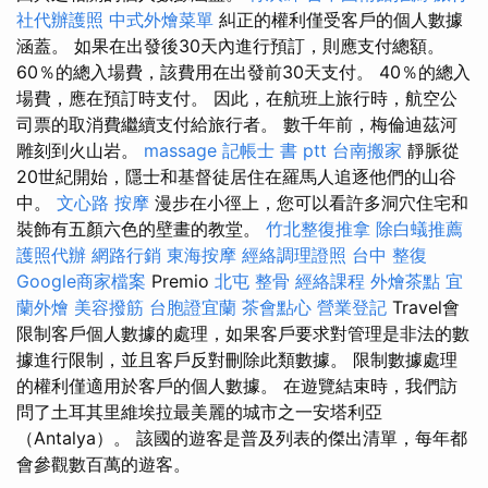
社代辦護照
中式外燴菜單
糾正的權利僅受客戶的個人數據
涵蓋。 如果在出發後30天內進行預訂，則應支付總額。
60％的總入場費，該費用在出發前30天支付。 40％的總入
場費，應在預訂時支付。 因此，在航班上旅行時，航空公
司票的取消費繼續支付給旅行者。 數千年前，梅倫迪茲河
雕刻到火山岩。
massage
記帳士 書 ptt
台南搬家
靜脈從
20世紀開始，隱士和基督徒居住在羅馬人追逐他們的山谷
中。
文心路 按摩
漫步在小徑上，您可以看許多洞穴住宅和
裝飾有五顏六色的壁畫的教堂。
竹北整復推拿
除白蟻推薦
護照代辦
網路行銷
東海按摩
經絡調理證照
台中 整復
Google商家檔案
Premio
北屯 整骨
經絡課程
外燴茶點
宜
蘭外燴
美容撥筋
台胞證宜蘭
茶會點心
營業登記
Travel會
限制客戶個人數據的處理，如果客戶要求對管理是非法的數
據進行限制，並且客戶反對刪除此類數據。 限制數據處理
的權利僅適用於客戶的個人數據。 在遊覽結束時，我們訪
問了土耳其里維埃拉最美麗的城市之一安塔利亞
（Antalya）。 該國的遊客是普及列表的傑出清單，每年都
會參觀數百萬的遊客。