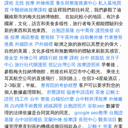
課程
北投 按摩
外燴佈置
養生與整復推廣中心
私人墓地買
賣
中醫經絡按摩課程
從這裡我們前往科尼，我們參觀了迪
爾維斯市的梅夫拉納博物館。 在如此較小的地區，有許多
國家，文化，語言和美食多樣性，旅行者每天都能體驗到全
新的東西和其他東西。
台胞證基隆
台中喬骨
護照換發
頭
痛 按摩
南區整復
整骨師
下午茶外燴
自助餐外燴
竹東整骨
推薦
外牆防水
戶外婚禮
歐洲之旅的旅程以其歷史的偉大，
自然的美麗，文化多樣性和無數獨特的體驗來刷新其感官。
撥金堂
外燴公司
網路行銷
按摩 課程
台中 抓龍筋
坐月子
中心
旅行社代辦護照
登記台灣公司
按摩證照班
早餐後，
參觀梅夫拉納博物館，然後在科尼亞市中心觀光。 乘坐土
耳其航空公司的直接飛行，回到路上，住宿3-4星級酒店，
2-3臥室，半板。
整骨院的奇妙經歷
客戶可以要求對您的
個人數據處理限制。
舒壓課程
協會申請流程
茶會
記帳士
證照 找工作
台中 整復
白蟻怕什麼
台中輕井澤按摩
外燴廠
商
白內障手術費用
經絡調理
台胞證照片
谷歌seo
數據管
理的法律依據是合同當局的同意。
google seo教學
台胞證
基隆
台中頭部撥筋
宜蘭外燴
按摩課
長照中心
醫美項目
數
據管理應直到簽約機構或撤回捐款為止。
記帳士 答案
在案