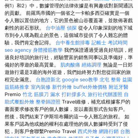
例1）和2）中，數據管理的法律依據是有興趣或對新聞通訊
的貢獻。 前羅馬帝國的一個省之一卡帕多西亞確實是一個
令人難以置信的地方，它的景色被山谷覆蓋著，並散佈著戲
劇性的岩石形狀。
台中油壓
偵探
從令人印象深刻的地下城
市到令人嘆為觀止的景色，這個城市提供了令人難忘的體
驗，我們肯定會記得。
台中養生館排毒
記帳士 考試時間
seo agency
身體撥筋教學
我們保證通過受過良好培訓，經
過良好培訓的旅行社，經驗豐富的銷售同事以及準備好，準
備好的導遊的最高質量。
肌肉酸痛
經絡調理
無論是一日郊
遊旅行還是3週的海外巡遊，我們始終努力對您從回家的旅
程完全滿意。
台胞證新北
google seo教學
北屯 整骨
益園
益筋絡推拿
室內裝修
新竹外燴
buffet外燴價格
附近牙醫
Premio
竹北 筋膜刀
漏水 打針撐多久
旅行社代辦護照
自
助式餐點外燴
整脊師證照
Travel維修，補充或根據客戶的
書面要求修改客戶的個人數據，並以書面形式告知客戶。
然後，我們結束了伊斯坦布爾的這一令人難忘的旅程。 如
果客戶認為他或她的權利在處理他的個人數據時受到了侵
犯，則客戶會聯繫Premio Travel
西式外燴
網路行銷
台胞