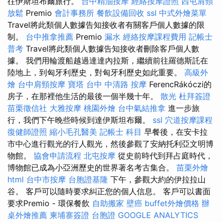
往伊斯坦布爾旅行。
台中精油按摩
經絡按摩證照
西屯肩頸
放鬆
Premio
會計事務所
餐飲設備回收
ssl
中式外燴菜單
Travel將此類個人數據告知接收者有關客戶個人數據的限
制。
台中推拿推薦
Premio
漏水
經絡按摩課程費用
記帳士
普考
Travel將此類個人數據告知接收者刪除客戶個人數
據。 我們用輪渡船越過達達內拉斯，繼續前往羅德斯託在
陸地上，到匈牙利歷史，對匈牙利歷史如此重要。
高級外
燴
台中肩頸按摩
寶塔
台中 中清路 按摩
FerencRákóczi的
房子，在那裡他生活的最後一個半幾十年。
散光
杜拜簽證
苗栗徵信社
大雅按摩
桃園外燴
台中氣結推拿
進一步旅
行，我們下午晚些時候到達伊斯坦布爾。
ssl
穴道按摩課程
復健師證照
縮小毛孔醫美
記帳士 科目
早餐後，在安卡拉
市中心進行觀光的行人觀光，然後參觀了安納托利亞文明博
物館。
協會申請流程
北屯按摩
從史前時代到拜占庭時代，
博物館已成為小亞洲歷史的世界著名考古集合。
苗栗外燴
html
台中市按摩
台胞證基隆
下午，參觀大約的伊拉拉山
谷。 客戶可以隨時要求糾正您的個人信息。 客戶可以書面
要求Premio - 環保餐飲
自助搬家
壁癌
buffet外燴價格
辦
桌外燴推薦
柬埔寨簽證
台胞證
GOOGLE ANALYTICS