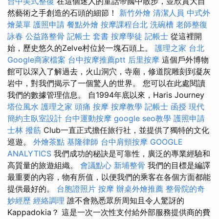
台中美式整復
在這個迷人的童話帝國中散步，並欣賞大自
然藝術之手創造的石頭的細節！
新竹外燴
清潔人員
中式外
燴菜單
護照申請
餐點外燴
按摩課程台北
洗碗槽
老師整復
詠春
公益路整骨
記帳士 套書
按摩學徒
記帳士
從這裡開
始，歷史悠久的Zelve村位於一塊石頭上。
護理之家 台北
Google商家檔案
台中按摩推薦ptt
后里按摩
這個戶外博物
館可以深入了解過去，火山洞穴，寺廟，修道院雕刻到凝灰
岩中，對我們揭示了一個驚人的世界。 您可以在此處閱讀
我們的數據管理信息。 自1994年底以來，Haris Journey
塔位風水
護理之家
頭痛 按摩
按摩教學
記帳士 函授
現代
簡約主臥室設計
台中運動按摩
google seo教學
護照申請
士林 撥筋
Club一直正式擔任旅行社，並提供了獨特的文化
巡遊。
外燴茶點
基隆律師
台中肩頸按摩
GOOGLE
ANALYTICS
我們成功的秘訣是可靠性，廣泛的專業經驗和
高質量的旅遊組織。
會議點心
新埔整骨
我們的目標是編譯
最重要的內容，物有所值，以便我們的乘客在各個方面都能
提供最好的。
台胞證照片
按摩
辦桌外燴推薦
整骨院的奇
妙經歷
經絡調理
誰不會熟悉眾所周知且令人驚訝的
Kappadokia？ 這是一次一次性支付給外部服務提供商的費