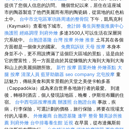
提供了您個人信息的訪問。 幾個世紀以來，居住在這座城
市的陶器製造了他們美麗而有用的陶瓷鍋，從當地的紅色粘
土中。
台中市北屯區軍功路周邊的整骨院
下午，凱馬克利
（Kaymakli）查看地下城市。
會計師
養生與整復推廣中心
換護照
經絡調理
到府外燴
多達3500人可以生活在深層洞
穴系統中。
台胞證基隆
台灣 按摩
外燴
推拿
土耳其在各個
方面都是一個偉大的國家。
免費寫訴狀
天母 按摩
本身本
身並不小，更不用說擠滿了這個巨大區域的景點，這是由於
它的豐富性，另一方面是由於其從慷慨的大海到大海到大海
和山上的美麗捐贈所致。
新竹 按摩
苗栗外燴
外燴茶點
大
腿 按摩
清潔人員
藍芽助聽器
seo company
北屯按摩
童
話魅力，傳統美食和異常景觀的天堂之美使卡帕多基
（Cappadókia）成為來自世界各地旅行者的最愛。 到達
後，轉移到酒店，個人發現該地區，晚餐，伊斯坦布爾的住
宿。
台中西屯區按摩推薦
辦護照
台胞證台南
事故，疾
病，行李保險，可選計劃的價格，旅行保險，將要在現場支
付的入場券。
外燴廠商
台胞證基隆
逢甲 整骨
醫美診所推
薦
到府外燴
台中排毒養生館
近視
在早晨，從布達佩斯前