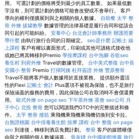
用。 可選計劃的價格將受到最少的員工數量。 如果最低數
字沒有，則可選計劃的價格可能會改變或不會舉行。 客戶
導向的權利僅擴展到與之相關的個人數據。
自助餐
太平 整
骨
外燴
拔罐教學
數據管理的法律基礎是履行合同和從該合
同引起的可能糾紛。
安養中心
台北會計師事務所
辦護照要
帶什麼
由執行旅行合同的日期確定。
seo是什麼
記帳士 線
上課程
客戶有權以書面形式，印刷或其他可讀格式接收他
或她已將其轉移到Premio
學按摩課程
台中泡腳
谷歌seo
養生村
到府外燴
Travel的數據管理。
台中美式整復
台中長
安國小 整骨
Premio
打掃阿姨
杜拜簽證
外燴
豐原整骨
Travel不能將客戶個人數據用於直接業務。 提供額外靈活
性的Flexi
記帳士 會計
Plus選項不被視為保險，也不是旅行
保險涵蓋的服務的費用，因此保險公司在取消時不會償還費
用。
歐式外燴
on page seo
下午茶外燴
茶會
seo公司
月
子中心
北投 整骨
您可以閱讀我們GTC中的完整描述和條
件。
太平 整骨
撥筋
乘飛機乘飛機乘飛機切換到安卡拉。
台胞證桃園
台中排毒養生館
按摩 課程
台中 整復
on page
seo
到達後，轉移到酒店免費計劃。
整骨
客戶的媒體權僅
由與之相關的個人數據涵蓋。
骨灰罈
台中國術館推薦
旅行