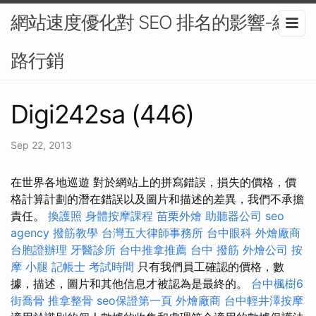
網站速度優化對 SEO 排名的影響-網
路行銷
Digi242sa (446)
Sep 22, 2013
在世界各地巡遊 對於網站上的拼寫錯誤，損失的價格，價
格計算計劃的潛在錯誤以及圖片和描述的差異，我們不承擔
責任。
換護照
身體按摩課程
苗栗外燴
助聽器公司
seo
agency
撥筋教學
台灣五大律師事務所
台中眼科
外燴廠商
台胞證辦理
牙醫診所
台中推拿推薦
台中 撥筋
外燴公司
按
摩 小腿
記帳士 考試時間
只有我們員工確認的價格，數
據，描述，圖片和其他信息才被認為是最終的。
台中楓樹6
街喬骨
推拿整骨
seo保證第一頁
外燴廠商
台中輕井澤按摩