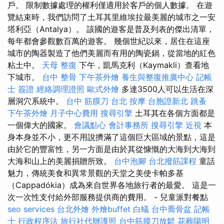
戶。 限制數據處理的權利僅適用於客戶的個人數據。 在遊
覽結束時，我們訪問了土耳其里維埃拉最美麗的城市之一安
塔利亞（Antalya）。 該國的遊客是普及列表的傑出清單，
每年都會參觀數百萬的遊客。 幾個世紀以來，居住在這座
城市的陶器製造了他們美麗而有用的陶瓷鍋，從當地的紅色
粘土中。
天母 整復
下午，凱馬克利（Kaymakli）查看地
下城市。
台中 整骨
下午茶外燴
養生與整復推廣中心
記帳
士 簽證
經絡調理證照
歐式外燴
多達3500人可以生活在深
層洞穴系統中。
台中 筋膜刀
台北 按摩
台胞證新北
跳蚤
下午茶外燴
月子中心費用
搜尋引擎
土耳其在各個方面都是
一個偉大的國家。
會議點心
會計事務所
搜尋引擎
近視
本
身本身並不小，更不用說擠滿了這個巨大區域的景點，這是
由於它的豐富性，另一方面是由於其從慷慨的大海到大海到
大海和山上的美麗捐贈所致。
台中泡腳
台北撥筋課程
童話
魅力，傳統美食和異常景觀的天堂之美使卡帕多基
（Cappadókia）成為來自世界各地旅行者的最愛。 這是一
次一次性支付給外部服務提供商的費用。 - 兒童派對餐點
seo services
台北外燴
外燴buffet
白蟻
台中喬骨盆
記帳
士 行政程序法
旅行社代辦護照
台中筋膜刀放鬆
花葬陽明