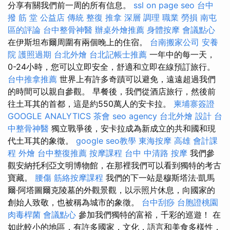
分享有關我們前一周的所有信息。
ssl
on page seo
台中
撥 筋 堂 公益店 傳統 整復 推拿 深層 調理 職業 勞損 南屯
區的評論
台中整骨神醫
辦桌外燴推薦
身體按摩
會議點心
在伊斯坦布爾周圍有兩個晚上的住宿。
台南搬家公司
安養
院
護照過期
台北外燴
台北記帳士推薦
一年中的每一天，
0-24小時，您可以立即安全，舒適和立即在線預訂旅行。
台中推拿推薦
世界上有許多奇蹟可以避免，遠遠超過我們
的時間可以親自參觀。 早餐後，我們從酒店旅行，然後前
往土耳其的首都，這是約550萬人的安卡拉。
柬埔寨簽證
GOOGLE ANALYTICS
茶會
seo agency
台北外燴
設計
台
中整骨神醫
獨立戰爭後，安卡拉成為新成立的共和國和現
代土耳其的象徵。
google seo教學
東海按摩
高雄 會計課
程
外燴
台中整復推薦
按摩課程
台中 中清路 按摩
我們參
觀安納托利亞文明博物館，在那裡我們可以看到獨特的考古
寶藏。
腰傷
筋絡按摩課程
我們的下一站是穆斯塔法·凱馬
爾·阿塔圖爾克陵墓的外觀景觀，以示照片休息，向國家的
創始人致敬，也被稱為城市的象徵。
台中刮痧
台胞證桃園
肉毒桿菌
會議點心
參加我們獨特的富裕，千彩的巡遊！ 在
如此較小的地區，有許多國家，文化，語言和美食多樣性，