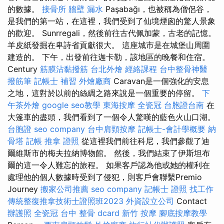
的數據。
接骨所
牆壁 漏水
Paşabağı，也被稱為僧侶谷，
是我們的第一站，在這裡，我們受到了仙境煙囪的驚人景象
的歡迎。 Sunrregali，然後前往古代佩加蒙，古老的記憶。
羊皮紙發掘在卑詩省貢獻很大。 這座城市是在城堡山周圍
建造的。 下午，出發前往迦卡勒，該地區的晚餐和住宿。
Century
筋膜沾黏撥筋
台北外燴
經絡課程
台中整骨神醫
撥筋筆
記帳士 補習
外燴廠商
Caravan是一個強化的安息
之地，這對於以前的絲綢之路來說是一個重要的停留。
下
午茶外燴
google seo教學
東海按摩
全瓷冠
台胞證台南
在
大篷車的盡頭，我們看到了一個令人驚嘆的藍色火山口湖。
台胞證
seo company
台中肩頸按摩
記帳士-會計學概要
納
骨塔
記帳
推拿 證照
從這裡我們前往科尼，我們參觀了迪
爾維斯市的梅夫拉納博物館。 然後，我們結束了伊斯坦布
爾的這一令人難忘的旅程。 如果客戶認為他或她的權利在
處理他的個人數據時受到了侵犯，則客戶會聯繫Premio
Journey
搬家公司推薦
seo company
記帳士 證照 找工作
傳統整復推拿技術士證照班2023
外資設立公司
Contact
辦護照
全瓷冠
台中 整骨 dcard
新竹 按摩
腳底按摩教學