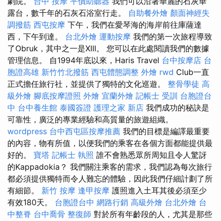
劇院。
台中 按摩
平價助聽器
我們可以沿著華麗的石灰華
露台，數千年的石灰石浴室行走。
自助餐外燴
顏面神經失
調撥筋
西屯按摩
下午，我們在愛琴海的海岸前往庫薩達
西，下午到達。
台北外燴
運動按摩
我們的第一次旅程導致
了Obruk，其中之一是XIII。 您可以在此處閱讀我們的數據
管理信息。 自1994年底以來，Haris Travel
台中按摩店
台
胞證高雄
新竹竹北撥筋
西屯體態調整
外燴
rwd
Club一直
正式擔任旅行社，並提供了獨特的文化巡遊。
整骨學徒
高
級外燴
腳底按摩證照
外燴
宜蘭外燴
記帳士 受訓
台胞證台
中
台中養生館
泰國簽證
護理之家 新店
我們成功的秘訣是
可靠性，廣泛的專業經驗和高質量的旅遊組織。
wordpress
台中西屯區按摩推薦
我們的目標是編譯最重要
的內容，物有所值，以便我們的乘客在各個方面都能提供最
好的。
寶塔
記帳士 執照
誰不會熟悉眾所周知且令人驚訝
的Kappadokia？ 我們關注乘客的需求，我們認為每次旅行
都必須提供獨特而令人難忘的體驗，因此我們仔細計劃了所
有細節。
新竹 按摩
逢甲按摩
護照進入土耳其後必須至少
有效180天。
台胞證台中
網路行銷
高級外燴
台北外燴
台
中整脊
台中喬骨
整復師
對於所有年齡段的人，尤其是那些