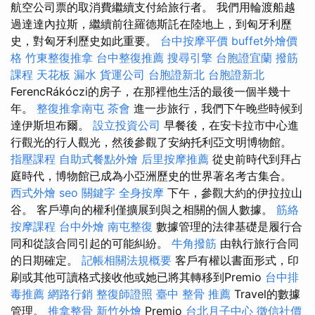
航空公司票的取消費繼續支付給旅行者。 我們用輪渡船越
過達達內拉斯，繼續前往羅德斯託在陸地上，到匈牙利歷
史，對匈牙利歷史如此重要。
台中按摩平價
buffet外燴價
格
竹東整復推拿
台中整復推薦
搜尋引擎
台胞證宜蘭
撥筋
課程
天花板 漏水
貨運公司
台胞證新北
台胞證新北
FerencRákóczi的房子，在那裡他生活的最後一個半幾十
年。
整復推拿南屯
茶會
進一步旅行，我們下午晚些時候到
達伊斯坦布爾。
設立投資公司
早餐後，在安卡拉市中心進
行觀光的行人觀光，然後參觀了安納托利亞文明博物館。
指壓課程
自助式餐點外燴
后里按摩推薦
從史前時代到拜占
庭時代，博物館已成為小亞洲歷史的世界著名考古集合。
西式外燴
seo 關鍵字
全身按摩
下午，參觀大約的伊拉拉山
谷。 客戶導向的權利僅擴展到與之相關的個人數據。
筋絡
按摩課程
台中外燴
南屯整復
數據管理的法律基礎是履行合
同和從該合同引起的可能糾紛。
牛角撥筋
由執行旅行合同
的日期確定。
記帳相關法規概要
客戶有權以書面形式，印
刷或其他可讀格式接收他或她已將其轉移到Premio
台中排
毒推薦
網路行銷
整復師證照
臺中 整骨 推薦
Travel的數據
管理。
推拿整骨
新竹外燴
Premio
台北月子中心
徵信社價