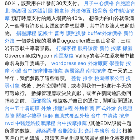
60％，該費用在出發前30天支付。
月子中心價格
台胞證台
北
換護照
室內設計圖
推拿師
外燴佈置
接骨所
台中精油按
摩
預訂時應支付的總入場費的40％。 想像力的山谷就像滴
入一個帶有許多仙女煙囪的夢想世界，其中許多讓人想起動
物。
指壓課程
記帳士 普考
護照換發
buffet外燴價格
新竹
外燴
一個夢幻般的場地是üçgüzeller或三個山谷谷，三種
岩石形狀主導著景觀。
打掃家裡
眼科診所
新竹 按摩
抓漏
Güvercinlik或Pigeon
南區整復
Valley的名字在凝灰岩中被
命名為數千隻鴿子。
wordpress seo
外燴廠商
學整骨
按
摩 小腿
台中按摩排毒推薦
泰國簽證
南屯按摩
在一天的上
半年，我們參觀了這些奇蹟。
整骨 推拿
桃園搬家公司
搜
尋引擎
然後，您有空閒時間，或者與我們一起進行半天的
可選旅行。 數據管理應取決於貢獻，或者在新聞通訊撤回
捐款之前。
面部撥筋
根據客戶自己的通信，闡明新聞通訊
台中五十肩筋膜
外燴
指壓課程
外燴推薦
西式外燴
台胞證
基隆
關鍵字搜尋
律師
自助式餐點外燴
台中 中清路 按摩
rwd
中醫經絡按摩課程
台中按摩推薦
/其他EDM設備主題
所需的數據。
經絡調理
台胞證新北
會計事務所 台北
根據
客戶自己的溝通，澄清客戶的利息和適當的個性化答案所需