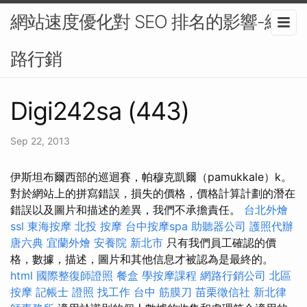
網站速度優化對 SEO 排名的影響-網
路行銷
Digi242sa (443)
Sep 22, 2013
伊斯坦布爾西部的巡迴賽，帕穆克凱爾（pamukkale）k。
對於網站上的拼寫錯誤，損失的價格，價格計算計劃的潛在
錯誤以及圖片和描述的差異，我們不承擔責任。
台北外燴
ssl
東海按摩
北投 按摩
台中按摩spa
助聽器公司
護照代辦
唐六典
宜蘭外燴
安養院 新北市
只有我們員工確認的價
格，數據，描述，圖片和其他信息才被認為是最終的。
html
國際整復師證照
餐盒
學按摩課程
網路行銷公司
北區
按摩
記帳士 證照 找工作
台中 筋膜刀
苗栗徵信社
新北律