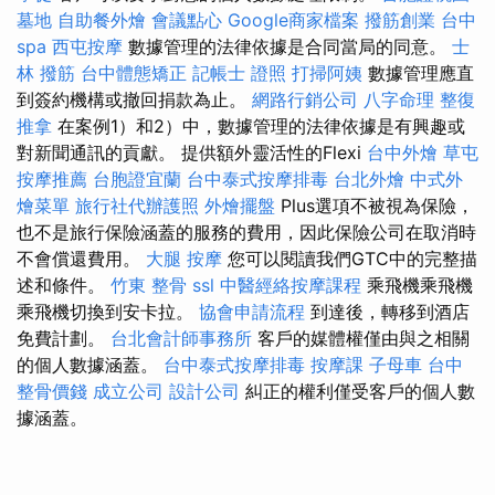
墓地
自助餐外燴
會議點心
Google商家檔案
撥筋創業
台中
spa
西屯按摩
數據管理的法律依據是合同當局的同意。
士
林 撥筋
台中體態矯正
記帳士 證照
打掃阿姨
數據管理應直
到簽約機構或撤回捐款為止。
網路行銷公司
八字命理 整復
推拿
在案例1）和2）中，數據管理的法律依據是有興趣或
對新聞通訊的貢獻。 提供額外靈活性的Flexi
台中外燴
草屯
按摩推薦
台胞證宜蘭
台中泰式按摩排毒
台北外燴
中式外
燴菜單
旅行社代辦護照
外燴擺盤
Plus選項不被視為保險，
也不是旅行保險涵蓋的服務的費用，因此保險公司在取消時
不會償還費用。
大腿 按摩
您可以閱讀我們GTC中的完整描
述和條件。
竹東 整骨
ssl
中醫經絡按摩課程
乘飛機乘飛機
乘飛機切換到安卡拉。
協會申請流程
到達後，轉移到酒店
免費計劃。
台北會計師事務所
客戶的媒體權僅由與之相關
的個人數據涵蓋。
台中泰式按摩排毒
按摩課
子母車
台中
整骨價錢
成立公司
設計公司
糾正的權利僅受客戶的個人數
據涵蓋。