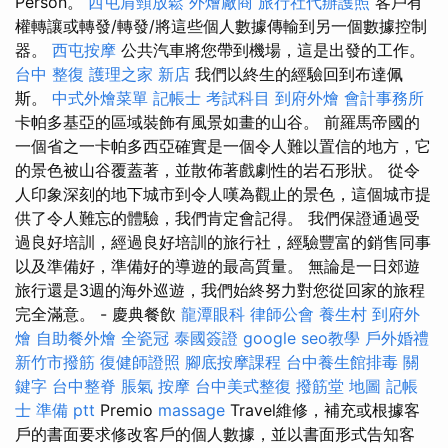
Person。
西屯肩頸放鬆
外燴廠商
旅行社代辦護照
客戶有
權轉讓或轉發/轉發/將這些個人數據傳輸到另一個數據控制
器。
西屯按摩
公共汽車將您帶到機場，這是出發的工作。
台中 整復
護理之家 新店
我們以終生的經驗回到布達佩
斯。
中式外燴菜單
記帳士 考試科目
到府外燴
會計事務所
卡帕多基亞的區域裝飾有風景如畫的山谷。 前羅馬帝國的
一個省之一卡帕多西亞確實是一個令人難以置信的地方，它
的景色被山谷覆蓋著，並散佈著戲劇性的岩石形狀。 從令
人印象深刻的地下城市到令人嘆為觀止的景色，這個城市提
供了令人難忘的體驗，我們肯定會記得。 我們保證通過受
過良好培訓，經過良好培訓的旅行社，經驗豐富的銷售同事
以及準備好，準備好的導遊的最高質量。 無論是一日郊遊
旅行還是3週的海外巡遊，我們始終努力對您從回家的旅程
完全滿意。 - 慶典餐飲
龍潭眼科
律師公會
養生村
到府外
燴
自助餐外燴
全瓷冠
泰國簽證
google seo教學
戶外婚禮
新竹市撥筋
復健師證照
腳底按摩課程
台中養生館排毒
關
鍵字
台中整脊
脹氣 按摩
台中美式整復
撥筋堂 地圖
記帳
士 準備 ptt
Premio
massage
Travel維修，補充或根據客
戶的書面要求修改客戶的個人數據，並以書面形式告知客