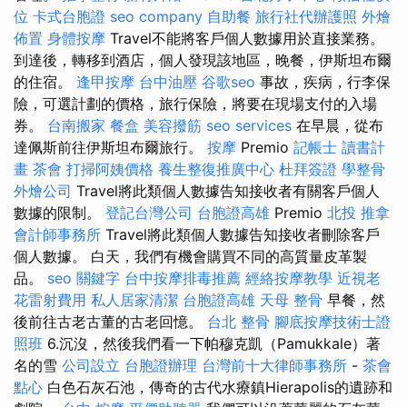
位
卡式台胞證
seo company
自助餐
旅行社代辦護照
外燴
佈置
身體按摩
Travel不能將客戶個人數據用於直接業務。
到達後，轉移到酒店，個人發現該地區，晚餐，伊斯坦布爾
的住宿。
逢甲按摩
台中油壓
谷歌seo
事故，疾病，行李保
險，可選計劃的價格，旅行保險，將要在現場支付的入場
券。
台南搬家
餐盒
美容撥筋
seo services
在早晨，從布
達佩斯前往伊斯坦布爾旅行。
按摩
Premio
記帳士 讀書計
畫
茶會
打掃阿姨價格
養生整復推廣中心
杜拜簽證
學整骨
外燴公司
Travel將此類個人數據告知接收者有關客戶個人
數據的限制。
登記台灣公司
台胞證高雄
Premio
北投 推拿
會計師事務所
Travel將此類個人數據告知接收者刪除客戶
個人數據。 白天，我們有機會購買不同的高質量皮革製
品。
seo 關鍵字
台中按摩排毒推薦
經絡按摩教學
近視老
花雷射費用
私人居家清潔
台胞證高雄
天母 整骨
早餐，然
後前往古老古董的古老回憶。
台北 整骨
腳底按摩技術士證
照班
6.沉沒，然後我們看一下帕穆克凱（Pamukkale）著
名的雪
公司設立
台胞證辦理
台灣前十大律師事務所
-
茶會
點心
白色石灰石池，傳奇的古代水療鎮Hierapolis的遺跡和