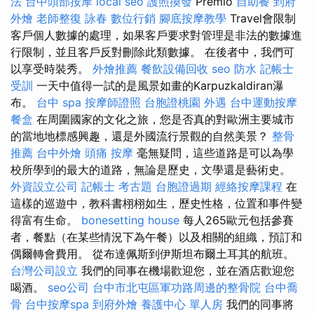
法
台中頭部按摩
local seo
護照換發
Premio
自助餐
到府
外燴
老師整復 詠春
數位行銷
腳底按摩教學
Travel會限制
客戶個人數據的處理，如果客戶要求對管理是非法的數據進
行限制，並且客戶反對刪除此類數據。 在後者中，我們可
以享受時裝秀。
外燴推薦
餐飲設備回收
seo
防水
記帳士
受訓
一天中值得一試的是風景如畫的Karpuzkaldiran瀑
布。
台中 spa
按摩師證照
台胞證桃園
外遇
台中運動按摩
餐盒
在周圍國家的文化之旅，您是否真的對歐洲主要城市
的當地地標感興趣，還是外國流行景觀的自然美景？
整骨
推薦
台中外燴
頭痛 按摩
毫無疑問，這些道路是可以為學
校所學到的最大的道路，無論是歷史，文學還是藝術史。
外資設立公司
記帳士 考古題
台胞證過期
經絡按摩課程
在
這樣的巡遊中，教科書栩栩如生，歷史性格，位置和事件變
得富有生命。
bonesetting house
每人265歐元包括參賽
者，餐點（在某些情況下為午餐）以及相關的組織，預訂和
偶爾轉會費用。 從布達佩斯到伊斯坦布爾土耳其的航班。
台灣公司設立
我們的同事在機場歡迎您，並在酒店歡迎您
喝酒。
seo公司
台中市北屯區軍功路周邊的整骨院
台中喬
骨
台中按摩spa
到府外燴
養護中心 單人房
我們的同事將