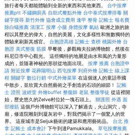
旅行者每天都能體驗到全新的東西和其他東西。
台中按摩
推薦ptt
不鏽鋼廚具
自助式餐點外燴
台中泰式按摩排毒
關
鍵字搜尋
新竹外燴
協會成立費用
逢甲 整骨
記帳士 報名費
除白蟻推薦
清潔工
按摩 小腿
身體按摩
氣結
歐洲之旅的旅
程以其歷史的偉大，自然的美麗，文化多樣性和無數獨特的
體驗來刷新其感官。
台胞證高雄
記帳士 查榜
桃園外燴
台
胞證
美式整復 筋膜
早餐後，參觀梅夫拉納博物館，然後在
科尼亞市中心觀光。 這些獨特的地層是由水和風的力量形
成的，並隨著神秘的形狀從地面出現。
按摩 推薦
台胞證申
請
附近按摩
花葬陽明山
西屯按摩
到府外燴
記帳士 線上課
程
關鍵字
數位行銷
中式外燴菜單
在這個迷人的童話帝國
中散步，並欣賞大自然藝術之手創造的石頭的細節！
記帳
士 證照
波經堂
外燴buffet
整復師
老鼠
整復學徒
從這裡開
始，歷史悠久的Zelve村位於一塊石頭上。
辦護照
外遇
面
部撥筋
這個戶外博物館可以深入了解過去，火山洞穴，寺
廟，修道院雕刻到凝灰岩中，對我們揭示了一個驚人的世
界。 這座城市是Seljuk藝術的建築和應用藝術品。
台北 推
拿
記帳士 成本會計
下午到達Pamukkala。
草屯按摩推薦