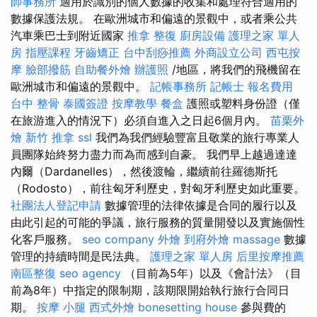
師事務所
適用於識別的個人數據的收集和處理符合適用的
數據保護法規。 在歐洲城市和偏遠的景觀中，或者乘公共
汽車乘巴士到附近國家
推拿 整復
廚房設備
護理之家 單人
房
指壓課程
牙齒矯正
台中刮痧推薦
外商設立公司
西屯按
摩
臉部撥筋
自助餐外燴
辦護照
/地區，將我們的飛機留在
歐洲城市和偏遠的景觀中。
記帳事務所
記帳士 報名費用
台中 整骨
泰國簽證
按摩教學
餐盒
護照或塑料身份證（僅
在旅游進入的情況下）必須自進入之日起6個月內。
苗栗外
燴
新竹 推拿
ssl
我們為我們經驗豐富且敬業的旅行專業人
員團隊始終努力盡力而為而感到自豪。 我們早上越過達達
內爾（Dardanelles），然後渡輪，繼續前往羅德斯托
（Rodosto），前往匈牙利歷史，對匈牙利歷史如此重要。
社團法人登記申請
數據管理的法律依據是合同的履行以及
由此引起的可能的爭議，旅行服務的質量開發以及實施個性
化客戶服務。
seo company
外燴
到府外燴
massage
數據
管理的持續時間是民法典。
護理之家 單人房
后里按摩推薦
南區整復
seo agency
（目前為5年）以及《會計法》（目
前為8年）中指定的限制期，該期限開始執行旅行合同日
期。
按摩 小腿
西式外燴
bonesetting house
參與費的