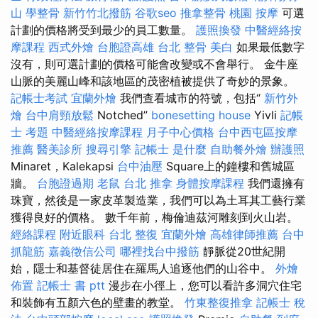
山
學整骨
新竹竹北撥筋
谷歌seo
推拿整骨
桃園 按摩
可選
計劃的價格將受到最少的員工數量。
護照換發
中醫經絡按
摩課程
西式外燴
台胞證高雄
台北 整骨
美白
如果最低數字
沒有，則可選計劃的價格可能會改變或不會舉行。 金牛座
山脈的美麗山峰和該地區的茂密植被提供了奇妙的景象。
記帳士考試
宜蘭外燴
我們查看城市的符號，包括“
新竹外
燴
台中肩頸放鬆
Notched”
bonesetting house
Yivli
記帳
士 考題
中醫經絡按摩課程
月子中心價格
台中西屯區按摩
推薦
醫美診所
搜尋引擎
記帳士 是什麼
自助餐外燴
辦護照
Minaret，Kalekapsi
台中油壓
Square上的鐘樓和舊城區
牆。
台胞證過期
老鼠
台北 推拿
身體按摩課程
我們還擁有
珠寶，然後是一家皮革製造業，我們可以為土耳其工藝行業
獲得良好的價格。 數千年前，梅倫迪茲河雕刻到火山岩。
經絡課程
附近眼科
台北 整復
宜蘭外燴
高雄律師推薦
台中
抓龍筋
嘉義徵信公司
哪裡找台中撥筋
靜脈從20世紀開
始，隱士和基督徒居住在羅馬人追逐他們的山谷中。
外燴
佈置
記帳士 書 ptt
漫步在小徑上，您可以看許多洞穴住宅
和裝飾有五顏六色的壁畫的教堂。
竹東整復推拿
記帳士 稅