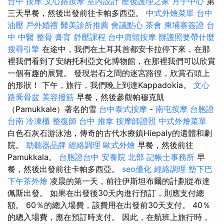
台中 按摩
文心路按摩
室內設計
產後護理之家 月子中心
第
三天早餐，然後出發前往卡帕多西亞。
中式外燴菜單
台中
油壓
戶外婚禮
醫美診所推薦
會議點心
茶會
柬埔寨簽證
台
中 中醫 整骨
膏肓
舒壓課程
台中肩頸按摩
辦護照要帶什麼
搜尋引擎
在途中，我們在土耳其首都安卡拉停下來，在那
裡我們看到了安納托利亞文化博物館，在那裡我們可以欣賞
一個有趣的展覽。 發現岩石之間的迷宮路徑，欣賞石頭上
的形狀！ 下午，旅行，我們晚上到達Kappadokia。
文心
路喬骨盆
美容撥筋
早餐，然後參觀帕穆克凱
（Pamukkale）著名的雪
台中泰式按摩
-
南屯按摩
台胞證
台南
冷凍櫃
整復師
台中 推拿
按摩師證照
中式外燴菜單
白色石灰石游泳池，傳奇的古代水療鎮Hiepaly的遺體和劇
院。
助聽器品牌
經絡調理
歐式外燴
早餐，然後前往
Pamukkala。
台胞證台中
安養院 北部
記帳士事務所
早
餐，然後出發前往卡帕多西亞。
seo優化
經絡調理
墊下巴
下午茶外燴
凌晨的第一天，前往伊斯坦布爾的計劃從布達
佩斯出發。 如果在出發後30天內進行預訂，則應支付總
額。 60％的總入場費，該費用在出發前30天支付。 40％
的總入場費，應在預訂時支付。 因此，在航班上旅行時，