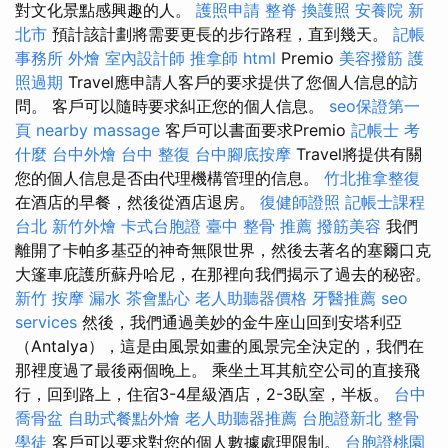
對文化景點感興趣的人。
護照申請
整脊
換護照
安養院 新
北市
預計該計劃將需要更長的步行路程，直到幾天。
記帳
事務所
外燴
室內設計師
推拿師
html
Premio
美容撥筋
護
照過期
Travel應申請人客戶的要求提供了您個人信息的訪
問。 客戶可以隨時要求糾正您的個人信息。
seo保證第一
頁
nearby massage
客戶可以書面要求Premio
記帳士 考
什麼
台中外燴
台中 整復
台中腳底按摩
Travel將提供有關
您的個人信息是否由代理機構管理的信息。
竹北推拿整復
在酒店的早餐，然後從酒店退房。
復健師證照
記帳士課程
台北
新竹外燴
卡式台胞證
臺中 整骨 推薦
撥筋美容
我們
離開了卡帕多基亞的神奇無限世界，然後去著名的塞爾口克
大篷車庇護所蘇丹哈尼，在那裡向我們揭示了過去的秘密。
新竹 按摩
漏水
茶會點心
老人助聽器價格
牙醫推薦
seo
services
然後，我們通過美妙的金牛座山回到安塔利亞
（Antalya），這是由風景如畫的風景完全決定的，我們在
那裡度過了最後兩個晚上。 乘坐土耳其航空公司的直接飛
行，回到路上，住宿3-4星級酒店，2-3臥室，半板。
台中
喬骨盆
自助式餐點外燴
老人助聽器推薦
台胞證新北
整骨
學徒
客戶可以要求對您的個人數據處理限制。
台胞證桃園