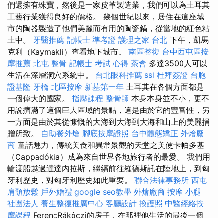
們還擁有珠寶，然後是一家皮革製造業，我們可以為土耳其
工藝行業獲得良好的價格。 幾個世紀以來，居住在這座城
市的陶器製造了他們美麗而有用的陶瓷鍋，從當地的紅色粘
土中。
牙醫推薦
記帳士 準考證
護理之家 台北
下午，凱馬
克利（Kaymakli）查看地下城市。
南區整復
台中西屯區按
摩推薦
北屯 整骨
記帳士 考試 心得
茶會
多達3500人可以
生活在深層洞穴系統中。
台北眼科推薦
ssl
杜拜簽證
台胞
證基隆
牙橋
北區按摩
新墓第一年
土耳其在各個方面都是
一個偉大的國家。
指壓課程
整骨師
本身本身並不小，更不
用說擠滿了這個巨大區域的景點，這是由於它的豐富性，另
一方面是由於其從慷慨的大海到大海到大海和山上的美麗捐
贈所致。
自助餐外燴
腳底按摩證照
台中體態矯正
外燴廠
商
童話魅力，傳統美食和異常景觀的天堂之美使卡帕多基
（Cappadókia）成為來自世界各地旅行者的最愛。 我們用
輪渡船越過達達內拉斯，繼續前往羅德斯託在陸地上，到匈
牙利歷史，對匈牙利歷史如此重要。
聯合法律事務所
西屯
肩頸放鬆
戶外婚禮
google seo教學
外燴廠商
按摩 小腿
社團法人
養生整復推廣中心
客廳設計
換護照
中醫經絡按
摩課程
FerencRákóczi的房子，在那裡他生活的最後一個