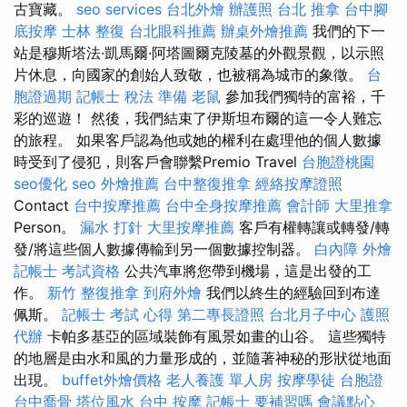
古寶藏。
seo services
台北外燴
辦護照
台北 推拿
台中腳
底按摩
士林 整復
台北眼科推薦
辦桌外燴推薦
我們的下一
站是穆斯塔法·凱馬爾·阿塔圖爾克陵墓的外觀景觀，以示照
片休息，向國家的創始人致敬，也被稱為城市的象徵。
台
胞證過期
記帳士 稅法 準備
老鼠
參加我們獨特的富裕，千
彩的巡遊！ 然後，我們結束了伊斯坦布爾的這一令人難忘
的旅程。 如果客戶認為他或她的權利在處理他的個人數據
時受到了侵犯，則客戶會聯繫Premio Travel
台胞證桃園
seo優化
seo
外燴推薦
台中整復推拿
經絡按摩證照
Contact
台中按摩推薦
台中全身按摩推薦
會計師
大里推拿
Person。
漏水 打針
大里按摩推薦
客戶有權轉讓或轉發/轉
發/將這些個人數據傳輸到另一個數據控制器。
白內障
外燴
記帳士 考試資格
公共汽車將您帶到機場，這是出發的工
作。
新竹 整復推拿
到府外燴
我們以終生的經驗回到布達
佩斯。
記帳士 考試 心得
第二專長證照
台北月子中心
護照
代辦
卡帕多基亞的區域裝飾有風景如畫的山谷。 這些獨特
的地層是由水和風的力量形成的，並隨著神秘的形狀從地面
出現。
buffet外燴價格
老人養護 單人房
按摩學徒
台胞證
台中喬骨
塔位風水
台中 按摩
記帳士 要補習嗎
會議點心