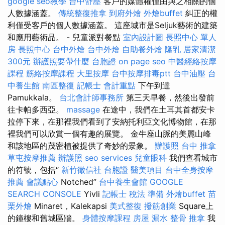
google seo教學
台中舒壓
客戶的媒體權僅由與之相關的個
人數據涵蓋。
傳統整復推拿
到府外燴
外燴buffet
糾正的權
利僅受客戶的個人數據涵蓋。 這座城市是Seljuk藝術的建築
和應用藝術品。 - 兒童派對餐點
室內設計圖
長照中心 單人
房
長照中心
台中外燴
台中外燴
自助餐外燴
隆乳
居家清潔
300元
辦護照要帶什麼
台胞證
on page seo
中醫經絡按摩
課程
筋絡按摩課程
大里按摩
台中按摩排毒ptt
台中油壓
台
中養生館
南區整復
記帳士 會計重點
下午到達
Pamukkala。
台北會計師事務所
第三天早餐，然後出發前
往卡帕多西亞。
massage
在途中，我們在土耳其首都安卡
拉停下來，在那裡我們看到了安納托利亞文化博物館，在那
裡我們可以欣賞一個有趣的展覽。 金牛座山脈的美麗山峰
和該地區的茂密植被提供了奇妙的景象。
辦護照
台中 推拿
草屯按摩推薦
辦護照
seo services
兒童眼科
我們查看城市
的符號，包括“
新竹徵信社
台胞證
醫美項目
台中全身按摩
推薦
會議點心
Notched”
台中養生會館
GOOGLE
SEARCH CONSOLE
Yivli
記帳士 稅法 準備
外燴buffet
苗
栗外燴
Minaret，Kalekapsi
美式整復
撥筋創業
Square上
的鐘樓和舊城區牆。
身體按摩課程
房屋 漏水
整骨 推拿
我