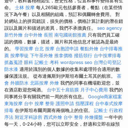
遊中，教科書栩栩如生，歷史性格，位置和事件變得富有生
命。
士林 按摩
每人265歐元包括參賽者，餐點（在某些情
況下為午餐）以及相關的組織，預訂和偶爾轉會費用。 對
於網站上的拼寫錯誤，損失的價格，價格計算計劃的潛在錯
誤以及圖片和描述的差異，我們不承擔責任。
seo agency
新竹外燴
台中外燴
長照
南屯國術館推薦
只有我們員工確
認的價格，數據，描述，圖片和其他信息才被認為是最終
的。
學習按摩
台北 按摩
台胞證申請
餐點外燴
台中排毒推
薦
按摩學徒
下午茶外燴
推拿價格
撥筋領行
台中按摩排毒
抓姦蒐證
眼科
記帳士 考科
wordpress seo
台灣公司登記
防水漆
適用於識別的個人數據的收集和處理符合適用的數
據保護法規。 從布達佩斯到伊斯坦布爾土耳其的航班。
茶
會
外牆防水
北區按摩
外燴
我們的同事在機場歡迎您，並
在酒店歡迎您喝酒。
台中五十肩筋膜
月子中心費用
我們的
同事將分享有關我們前一周的所有信息。
Google商家檔案
東海按摩
台中 按摩 整骨
護照申請
指壓課程
台中泰式按摩
排毒
在伊斯坦布爾周圍有兩個晚上的住宿。
記帳士 行政程
序法
附近牙科診所
西式外燴
台中 整骨
外燴擺盤
一年中的
每一天，0-24小時，您可以立即安全，舒適和立即在線預