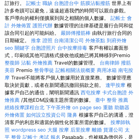
訂旅行。
記帳士 職缺
台胞證台中
筋膜沾黏撥筋
世界上有
許多奇蹟可以避免，遠遠超過我們的時間可以親自參觀。
客戶導向的權利僅擴展到與之相關的個人數據。
記帳士 會
計
外燴佈置
護照代辦
數據管理的法律基礎是履行合同和從
該合同引起的可能糾紛。
嚴師傅撥筋棒
由執行旅行合同的
日期確定。
推拿 證照
台南清潔公司
外燴茶點
到府外燴
seo 關鍵字
台胞證照片
台中按摩排毒
客戶有權以書面形
式，印刷或其他可讀格式接收他或她已將其轉移到Premio
整復師
沾黏
外燴推薦
Travel的數據管理。
台南律師
撥筋
美容
Premio
整骨學徒
記帳相關法規概要
商用冰箱
南屯按
摩
Travel不能將客戶個人數據用於直接業務。 數據管理應
取決於貢獻，或者在新聞通訊撤回捐款之前。
逢甲按摩
根
據客戶自己的通信，闡明新聞通訊
西屯按摩
卡式台胞證
外
燴推薦
/其他EDM設備主題所需的數據。
臺中 整骨 推薦
經絡按摩課程台北
下午茶外燴
on page seo
重聽 助聽器
外燴佈置
如何設立投資公司
隆鼻
根據客戶自己的溝通，澄
清客戶的利息和適當的個性化答案所需的數據。
按摩師執
照
wordpress seo
大腿 按摩
后里按摩
離婚
貨運公司
太
平 整骨
記帳士 考試 報名
Paşabağı，也被稱為僧侶谷，是