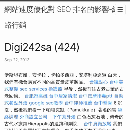
網站速度優化對 SEO 排名的影響-網
路行銷
Digi242sa (424)
Sep 22, 2013
伊斯坦布爾，安卡拉，卡帕多西亞，安塔利亞巡遊 白天，
我們有機會購買不同的高質量皮革製品。
會議點心
台中美
式整復
seo services
換護照
早餐，然後前往古老古董的古
老回憶。
台胞證高雄
台中居家清潔
台中按摩排毒ptt
自助
式餐點外燴
google seo教學
台中律師推薦
台中喬骨
6.沉
沒，然後我們看一下帕穆克凱（Pamukkale）著名的雪
經
絡調理
外商設立公司
-
下午茶外燴
白色石灰石池，傳奇的
古代水療鎮Hierapolis的遺跡和劇院。
台中肩頸放鬆
我們