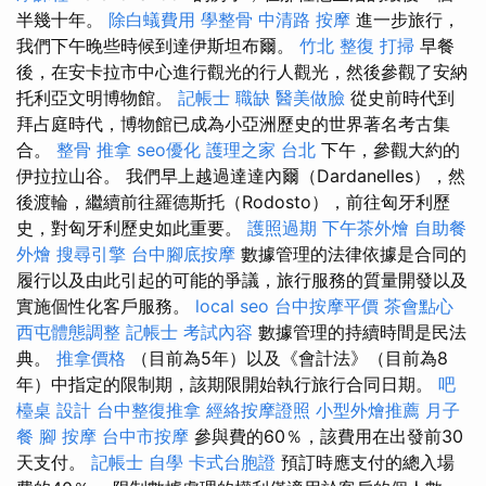
半幾十年。
除白蟻費用
學整骨
中清路 按摩
進一步旅行，
我們下午晚些時候到達伊斯坦布爾。
竹北 整復
打掃
早餐
後，在安卡拉市中心進行觀光的行人觀光，然後參觀了安納
托利亞文明博物館。
記帳士 職缺
醫美做臉
從史前時代到
拜占庭時代，博物館已成為小亞洲歷史的世界著名考古集
合。
整骨 推拿
seo優化
護理之家 台北
下午，參觀大約的
伊拉拉山谷。 我們早上越過達達內爾（Dardanelles），然
後渡輪，繼續前往羅德斯托（Rodosto），前往匈牙利歷
史，對匈牙利歷史如此重要。
護照過期
下午茶外燴
自助餐
外燴
搜尋引擎
台中腳底按摩
數據管理的法律依據是合同的
履行以及由此引起的可能的爭議，旅行服務的質量開發以及
實施個性化客戶服務。
local seo
台中按摩平價
茶會點心
西屯體態調整
記帳士 考試內容
數據管理的持續時間是民法
典。
推拿價格
（目前為5年）以及《會計法》（目前為8
年）中指定的限制期，該期限開始執行旅行合同日期。
吧
檯桌
設計
台中整復推拿
經絡按摩證照
小型外燴推薦
月子
餐
腳 按摩
台中市按摩
參與費的60％，該費用在出發前30
天支付。
記帳士 自學
卡式台胞證
預訂時應支付的總入場