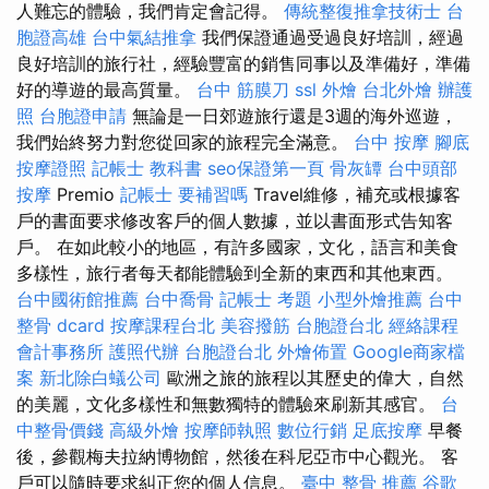
人難忘的體驗，我們肯定會記得。
傳統整復推拿技術士
台
胞證高雄
台中氣結推拿
我們保證通過受過良好培訓，經過
良好培訓的旅行社，經驗豐富的銷售同事以及準備好，準備
好的導遊的最高質量。
台中 筋膜刀
ssl
外燴
台北外燴
辦護
照
台胞證申請
無論是一日郊遊旅行還是3週的海外巡遊，
我們始終努力對您從回家的旅程完全滿意。
台中 按摩
腳底
按摩證照
記帳士 教科書
seo保證第一頁
骨灰罈
台中頭部
按摩
Premio
記帳士 要補習嗎
Travel維修，補充或根據客
戶的書面要求修改客戶的個人數據，並以書面形式告知客
戶。 在如此較小的地區，有許多國家，文化，語言和美食
多樣性，旅行者每天都能體驗到全新的東西和其他東西。
台中國術館推薦
台中喬骨
記帳士 考題
小型外燴推薦
台中
整骨 dcard
按摩課程台北
美容撥筋
台胞證台北
經絡課程
會計事務所
護照代辦
台胞證台北
外燴佈置
Google商家檔
案
新北除白蟻公司
歐洲之旅的旅程以其歷史的偉大，自然
的美麗，文化多樣性和無數獨特的體驗來刷新其感官。
台
中整骨價錢
高級外燴
按摩師執照
數位行銷
足底按摩
早餐
後，參觀梅夫拉納博物館，然後在科尼亞市中心觀光。 客
戶可以隨時要求糾正您的個人信息。
臺中 整骨 推薦
谷歌