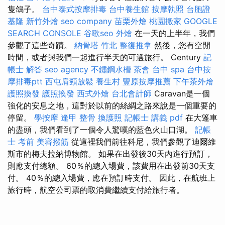
隻鴿子。
台中泰式按摩排毒
台中養生館
按摩執照
台胞證
基隆
新竹外燴
seo company
苗栗外燴
桃園搬家
GOOGLE
SEARCH CONSOLE
谷歌seo
外燴
在一天的上半年，我們
參觀了這些奇蹟。
納骨塔
竹北 整復推拿
然後，您有空閒
時間，或者與我們一起進行半天的可選旅行。 Century
記
帳士 解答
seo agency
不鏽鋼水槽
茶會
台中 spa
台中按
摩排毒ptt
西屯肩頸放鬆
養生村
豐原按摩推薦
下午茶外燴
護照換發
護照換發
西式外燴
台北會計師
Caravan是一個
強化的安息之地，這對於以前的絲綢之路來說是一個重要的
停留。
學按摩
逢甲 整骨
換護照
記帳士 講義 pdf
在大篷車
的盡頭，我們看到了一個令人驚嘆的藍色火山口湖。
記帳
士 考前
美容撥筋
從這裡我們前往科尼，我們參觀了迪爾維
斯市的梅夫拉納博物館。 如果在出發後30天內進行預訂，
則應支付總額。 60％的總入場費，該費用在出發前30天支
付。 40％的總入場費，應在預訂時支付。 因此，在航班上
旅行時，航空公司票的取消費繼續支付給旅行者。