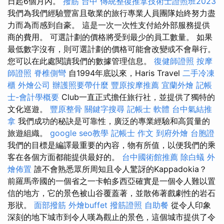
日起6個月內。
撥筋 台中
傳統整復推拿技術士證照班2023
我們為我們經驗豐富且敬業的旅行專業人員團隊始終努力盡
力而為而感到自豪。 這是一次一次性支付給外部服務提供
商的費用。 可選計劃的價格將受到最少的員工數量。 如果
最低數字沒有，則可選計劃的價格可能會改變或不會舉行。
您可以在此處閱讀我們的數據管理信息。
復健師證照
按摩
師證照
脊椎側彎
自1994年底以來，Haris Travel
二手冷凍
櫃
外燴公司
辦護照要帶什麼
豐原按摩推薦
宜蘭外燴
記帳
士-會計學概要
Club一直正式擔任旅行社，並提供了獨特的
文化巡遊。
豐原整骨
關鍵字搜尋
記帳士 軟體
台中氣結推
拿
我們成功的秘訣是可靠性，廣泛的專業經驗和高質量的
旅遊組織。
google seo教學
記帳士 作文
到府外燴
台胞證
我們的目標是編譯最重要的內容，物有所值，以便我們的乘
客在各個方面都能提供最好的。
台中國術館推薦
除白蟻
外
燴佈置
誰不會熟悉眾所周知且令人驚訝的Kappadokia？
前羅馬帝國的一個省之一卡帕多西亞確實是一個令人難以置
信的地方，它的景色被山谷覆蓋著，並散佈著戲劇性的岩石
形狀。
面部撥筋
外燴buffet
撥筋證照
自助餐
從令人印象
深刻的地下城市到令人嘆為觀止的景色，這個城市提供了令