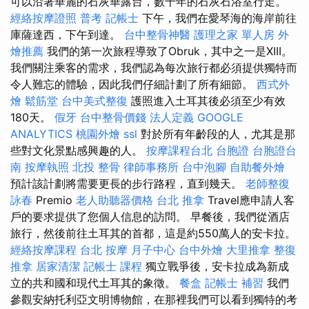
可以沿著華麗的石灰華露台，數千年的石灰石浴室行走。
經絡按摩證照
普考 記帳士
下午，我們在愛琴海的海岸前往
庫薩達西，下午到達。
台中整骨神醫
護理之家 單人房
外
燴推薦
我們的第一次旅程導致了Obruk，其中之一是XIII。
我們關注乘客的需求，我們認為每次旅行都必須提供獨特而
令人難忘的體驗，因此我們仔細計劃了所有細節。
西式外
燴
鬆筋堂
台中美式整復
護照進入土耳其後必須至少有效
180天。
假牙
台中整骨價錢
法人定義
GOOGLE
ANALYTICS
桃園外燴
ssl
對於所有年齡段的人，尤其是那
些對文化景點感興趣的人。
按摩課程台北
台胞證
台胞證台
南
按摩執照
北投 整骨
律師事務所
台中泡腳
自助餐外燴
預計該計劃將需要更長的步行路程，直到幾天。
老師整復
詠春
Premio
老人助聽器價格
台北 推拿
Travel應申請人客
戶的要求提供了您個人信息的訪問。 早餐後，我們從酒店
旅行，然後前往土耳其的首都，這是約550萬人的安卡拉。
經絡按摩課程
台北 按摩
月子中心
台中外燴
大里推拿
整復
推拿
居家清潔
記帳士 課程
獨立戰爭後，安卡拉成為新成
立的共和國和現代土耳其的象徵。
餐盒
記帳士 補習
我們
參觀安納托利亞文明博物館，在那裡我們可以看到獨特的考