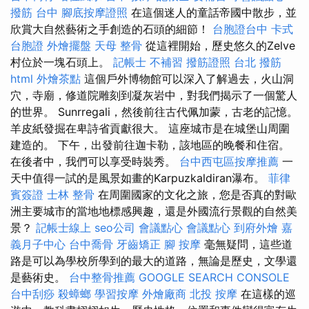
撥筋 台中
腳底按摩證照
在這個迷人的童話帝國中散步，並
欣賞大自然藝術之手創造的石頭的細節！
台胞證台中
卡式
台胞證
外燴擺盤
天母 整骨
從這裡開始，歷史悠久的Zelve
村位於一塊石頭上。
記帳士 不補習
撥筋證照
台北 撥筋
html
外燴茶點
這個戶外博物館可以深入了解過去，火山洞
穴，寺廟，修道院雕刻到凝灰岩中，對我們揭示了一個驚人
的世界。 Sunrregali，然後前往古代佩加蒙，古老的記憶。
羊皮紙發掘在卑詩省貢獻很大。 這座城市是在城堡山周圍
建造的。 下午，出發前往迦卡勒，該地區的晚餐和住宿。
在後者中，我們可以享受時裝秀。
台中西屯區按摩推薦
一
天中值得一試的是風景如畫的Karpuzkaldiran瀑布。
菲律
賓簽證
士林 整骨
在周圍國家的文化之旅，您是否真的對歐
洲主要城市的當地地標感興趣，還是外國流行景觀的自然美
景？
記帳士線上
seo公司
會議點心
會議點心
到府外燴
嘉
義月子中心
台中喬骨
牙齒矯正
腳 按摩
毫無疑問，這些道
路是可以為學校所學到的最大的道路，無論是歷史，文學還
是藝術史。
台中整骨推薦
GOOGLE SEARCH CONSOLE
台中刮痧
殺蟑螂
學習按摩
外燴廠商
北投 按摩
在這樣的巡