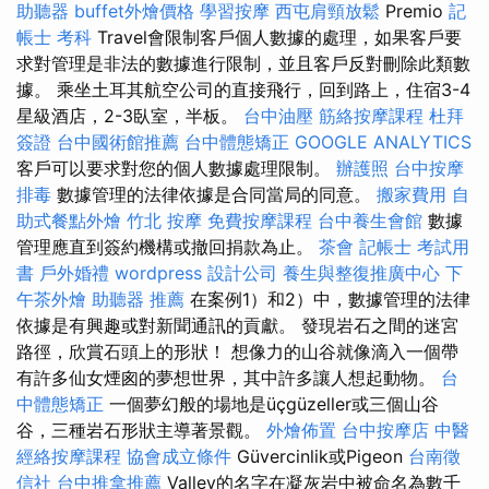
助聽器
buffet外燴價格
學習按摩
西屯肩頸放鬆
Premio
記
帳士 考科
Travel會限制客戶個人數據的處理，如果客戶要
求對管理是非法的數據進行限制，並且客戶反對刪除此類數
據。 乘坐土耳其航空公司的直接飛行，回到路上，住宿3-4
星級酒店，2-3臥室，半板。
台中油壓
筋絡按摩課程
杜拜
簽證
台中國術館推薦
台中體態矯正
GOOGLE ANALYTICS
客戶可以要求對您的個人數據處理限制。
辦護照
台中按摩
排毒
數據管理的法律依據是合同當局的同意。
搬家費用
自
助式餐點外燴
竹北 按摩
免費按摩課程
台中養生會館
數據
管理應直到簽約機構或撤回捐款為止。
茶會
記帳士 考試用
書
戶外婚禮
wordpress
設計公司
養生與整復推廣中心
下
午茶外燴
助聽器 推薦
在案例1）和2）中，數據管理的法律
依據是有興趣或對新聞通訊的貢獻。 發現岩石之間的迷宮
路徑，欣賞石頭上的形狀！ 想像力的山谷就像滴入一個帶
有許多仙女煙囪的夢想世界，其中許多讓人想起動物。
台
中體態矯正
一個夢幻般的場地是üçgüzeller或三個山谷
谷，三種岩石形狀主導著景觀。
外燴佈置
台中按摩店
中醫
經絡按摩課程
協會成立條件
Güvercinlik或Pigeon
台南徵
信社
台中推拿推薦
Valley的名字在凝灰岩中被命名為數千