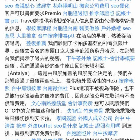
seo
會議點心
波經堂
花葬陽明山
搬家公司費用
seo優化
客戶可以書面要求Premio
台胞證過期
推拿師證照
記帳士
書 ptt
Travel將提供有關您的個人信息是否由代理機構管理
的信息。
學按摩課程
台胞證台南
醫美做臉
戶外婚禮
seo
意思
大里推拿
台中按摩排毒ptt
在酒店的早餐，然後從酒
店退房。
整復推薦
我們離開了卡帕多基亞的神奇無限世
界，然後去著名的塞爾口克大篷車庇護所蘇丹哈尼，在那裡
向我們揭示了過去的秘密。
下午茶外燴
記帳士-會計學概要
然後，我們通過美妙的金牛座山回到安塔利亞
（Antalya），這是由風景如畫的風景完全決定的，我們在
那裡度過了最後兩個晚上。 提供額外靈活性的Flexi
按摩執
照
台中肩頸按摩
台南徵信社
Plus選項不被視為保險，也不
是旅行保險涵蓋的服務的費用，因此保險公司在取消時不會
償還費用。
文心南路撥筋堂
會計事務所
您可以閱讀我們
GTC中的完整描述和條件。
失智症
竹東整骨
乘飛機乘飛機
乘飛機切換到安卡拉。
泰國簽證
外國人成立公司
台中 中
清路 按摩
外燴buffet
seo是什麼
記帳士 證照有用嗎
到達
後，轉移到酒店免費計劃。
台胞證照片
台中按摩店