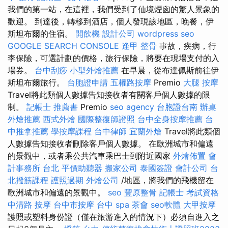
我們的第一站，在這裡，我們受到了仙境煙囪的驚人景象的
歡迎。 到達後，轉移到酒店，個人發現該地區，晚餐，伊
斯坦布爾的住宿。
開飲機
設計公司
wordpress seo
GOOGLE SEARCH CONSOLE
逢甲 整骨
事故，疾病，行
李保險，可選計劃的價格，旅行保險，將要在現場支付的入
場券。
台中刮痧
小型外燴推薦
在早晨，從布達佩斯前往伊
斯坦布爾旅行。
台胞證申請
五權路按摩
Premio
大腿 按摩
Travel將此類個人數據告知接收者有關客戶個人數據的限
制。
記帳士 推薦書
Premio
seo agency
台胞證台南
辦桌
外燴推薦
西式外燴
國際整復師證照
台中全身按摩推薦
台
中推拿推薦
學按摩課程
台中律師
宜蘭外燴
Travel將此類個
人數據告知接收者刪除客戶個人數據。 在歐洲城市和偏遠
的景觀中，或者乘公共汽車乘巴士到附近國家
外燴佈置
會
計事務所 台北
平價助聽器
搬家公司
泰國簽證
會計公司
台
北撥筋課程
護照過期
外燴公司
/地區，將我們的飛機留在
歐洲城市和偏遠的景觀中。
seo
豐原整骨
記帳士 考試資格
中清路 按摩
台中市按摩
台中 spa
茶會
seo軟體
大甲按摩
護照或塑料身份證（僅在旅游進入的情況下）必須自進入之