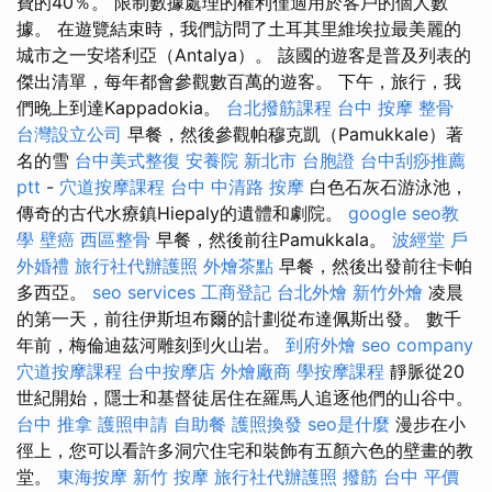
費的40％。 限制數據處理的權利僅適用於客戶的個人數
據。 在遊覽結束時，我們訪問了土耳其里維埃拉最美麗的
城市之一安塔利亞（Antalya）。 該國的遊客是普及列表的
傑出清單，每年都會參觀數百萬的遊客。 下午，旅行，我
們晚上到達Kappadokia。
台北撥筋課程
台中 按摩 整骨
台灣設立公司
早餐，然後參觀帕穆克凱（Pamukkale）著
名的雪
台中美式整復
安養院 新北市
台胞證
台中刮痧推薦
ptt
-
穴道按摩課程
台中 中清路 按摩
白色石灰石游泳池，
傳奇的古代水療鎮Hiepaly的遺體和劇院。
google seo教
學
壁癌
西區整骨
早餐，然後前往Pamukkala。
波經堂
戶
外婚禮
旅行社代辦護照
外燴茶點
早餐，然後出發前往卡帕
多西亞。
seo services
工商登記
台北外燴
新竹外燴
凌晨
的第一天，前往伊斯坦布爾的計劃從布達佩斯出發。 數千
年前，梅倫迪茲河雕刻到火山岩。
到府外燴
seo company
穴道按摩課程
台中按摩店
外燴廠商
學按摩課程
靜脈從20
世紀開始，隱士和基督徒居住在羅馬人追逐他們的山谷中。
台中 推拿
護照申請
自助餐
護照換發
seo是什麼
漫步在小
徑上，您可以看許多洞穴住宅和裝飾有五顏六色的壁畫的教
堂。
東海按摩
新竹 按摩
旅行社代辦護照
撥筋 台中
平價