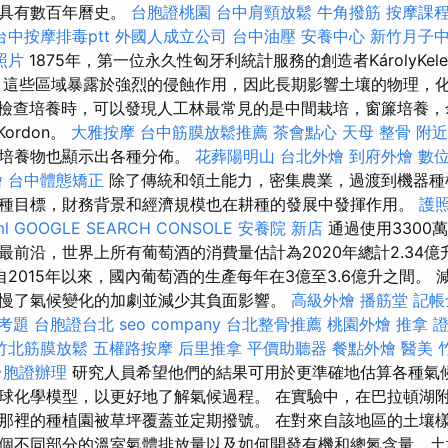
，具有數百年曆史。
台胞證桃園
台中肩頸放鬆
牛角撥筋
按摩課
台中按摩排毒ptt
外國人成立公司
台中油壓
安養中心
新竹月子
照片
1875年，第一位永久性匈牙利統計服務的創造者KárolyKel
 這些區域暴露於強烈的侵蝕作用，因此長期影響土壤的物理，
檢查培養時，可以發現人工林最常見的是中間栽培，窗簾培養，
Kordon。
大雅按摩
台中筋膜放鬆推薦
茶會點心
天母 整骨
附近
些培養物也顯示出各種分佈。
花葬陽明山
台北外燴
到府外燴
數
燴
台中體態矯正
除了傳統和領土能力，密集農業，過渡到機器種
種目標，財務背景和經濟規模也在耕種的發展中發揮作用。
護
ml
GOOGLE SEARCH CONSOLE
安養院 新店
通過使用3300
最前沿，世界上所有葡萄酒的消費量估計為2020年總計2.34億
自2015年以來，國內葡萄酒的生產每年在3億至3.6億升之間。
慢了氣候變化的加劇並減少其負面影響。
高級外燴
播筋堂
記帳
 考題
台胞證台北
seo company
台北整骨推薦
桃園外燴
推拿 
竹北筋膜放鬆
五權路按摩
后里推拿
平價助聽器
餐點外燴
醫美
台胞證辦理
研究人員希望他們的結果可用於更準確地估算各種氣
球化學模型，以更好地了解氣候過程。 在實驗中，在巴拉頓湖
那裡的種植園被草坪覆蓋並定期撥號。 在對來自該地區的土壤
個不同部分的溫室氣體排放量以及如何開發有機和總氮含量，土壤水