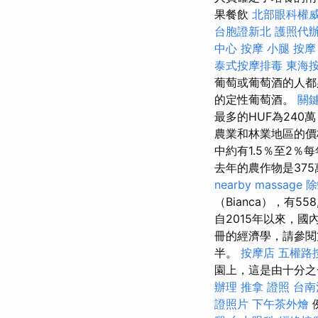
果餐飲
北部眼科權
台胞證新北
護照代
中心
按摩 小腿
按摩
泰式按摩排毒
東海
葡萄或葡萄酒的人都
的定性葡萄酒。
關
最多的HUF為240
農業和林業地區的價
中約有1.5％至2
去年的農作物是37
nearby massage
除
（Bianca），有5
自2015年以來，
冊的經濟學，請參閱
半。
按摩店
五權路
園上，這是由十分
辦理
推拿 證照
台南
證照片
下午茶外燴