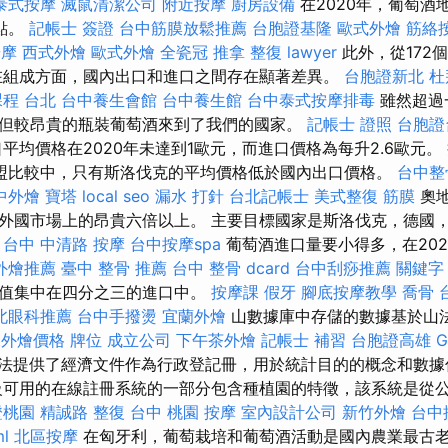
泰式按摩
滅鼠清潔公司
附近按摩
廚房設備
在2020年，葡萄酒
點。
記帳士 簽證
台中筋膜放鬆推薦
台胞證基隆
歐式外燴
筋絡
按摩
西式外燴
歐式外燴
全瓷冠
推拿 整復
lawyer
此外，從172
在組成方面，國內出口和進口之間存在顯著差異。
台胞證新北
杜
程 台北
台中養生會館
台中養生館
台中泰式按摩排毒
雖然超過
但較昂貴的瓶裝葡萄酒來到了我們的國家。
記帳士 證照
台胞證
平均價格在2020年未達到1歐元，而進口價格為每升2.6歐元。
盟比較中，只有斯洛伐克的平均價格低於國內出口價格。
台中整
中外燴
寶塔
local seo
漏水 打針
台北記帳士
美式整復 筋膜
奧地
外國市場上的昂貴六倍以上。 主要目標國家是斯洛伐克，德國
。
台中 中清路 按摩
台中按摩spa
葡萄酒進口量要小得多，在202
外燴推薦
臺中 整骨 推薦
台中 整骨 dcard
台中刮痧推薦
關鍵字
價值集中在四分之三的進口中。
按摩課
假牙
腳底按摩教學
喬骨
北眼科推薦
台中手撥燙
宜蘭外燴
山數據庫中存儲的數據基於山
et外燴價格
牌位
成立公司
下午茶外燴
記帳士 補習
台胞證高雄
G
法提供了經濟文件作為行政登記冊，用於統計目的的概念和數據
級可用的在線註冊系統的一部分包含種植園的特徵，該系統是從
證桃園
精誠路 整復 台中
桃園 按摩
室內設計公司
新竹外燴
台中
ml
北區按摩
在匈牙利，葡萄栽培和葡萄酒活動是國內農業最古