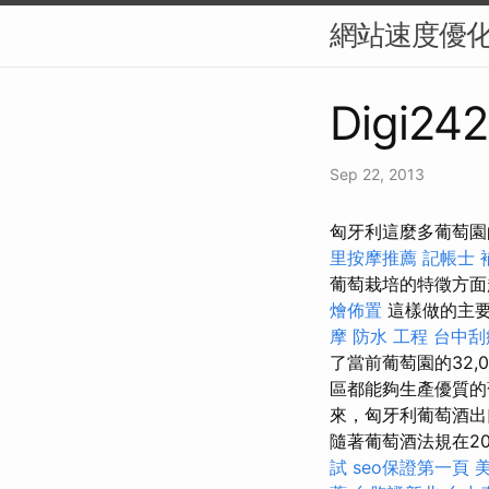
網站速度優化
Digi242
Sep 22, 2013
匈牙利這麼多葡萄園
里按摩推薦
記帳士 
葡萄栽培的特徵方
燴佈置
這樣做的主
摩
防水 工程
台中刮
了當前葡萄園的32,
區都能夠生產優質
來，匈牙利葡萄酒出口
隨著葡萄酒法規在2
試
seo保證第一頁