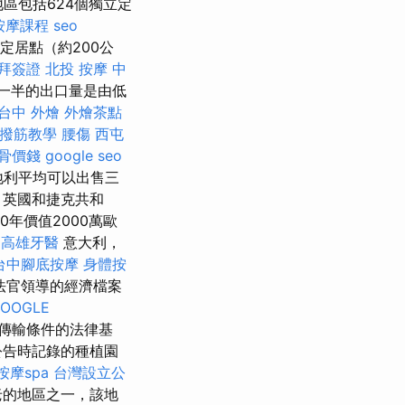
地區包括624個獨立定
按摩課程
seo
個定居點（約200公
拜簽證
北投 按摩
中
一半的出口量是由低
台中
外燴
外燴茶點
撥筋教學
腰傷
西屯
骨價錢
google seo
利平均可以出售三
，英國和捷克共和
0年價值2000萬歐
高雄牙醫
意大利，
台中腳底按摩
身體按
法官領導的經濟檔案
OOGLE
傳輸條件的法律基
公告時記錄的種植園
按摩spa
台灣設立公
老的地區之一，該地