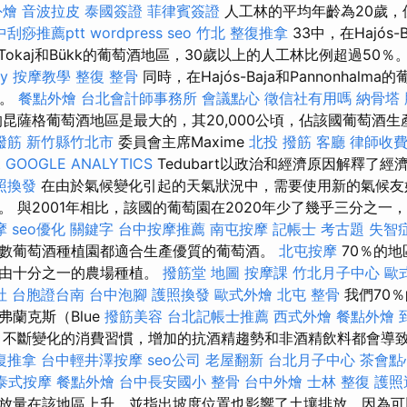
外燴
音波拉皮
泰國簽證
菲律賓簽證
人工林的平均年齡為20歲，但在
中刮痧推薦ptt
wordpress seo
竹北 整復推拿
33中，在Hajós-
d，Tokaj和Bükk的葡萄酒地區，30歲以上的人工林比例超過50％
y
按摩教學
整復 整骨
同時，在Hajós-Baja和Pannonhal
下。
餐點外燴
台北會計師事務所
會議點心
徵信社有用嗎
納骨塔
昆薩格葡萄酒地區是最大的，其20,000公頃，佔該國葡萄酒
撥筋 新竹縣竹北市
委員會主席Maxime
北投 撥筋
客廳
律師收
t
GOOGLE ANALYTICS
Tedubart以政治和經濟原因解釋了
照換發
在由於氣候變化引起的天氣狀況中，需要使用新的氣候友
 與2001年相比，該國的葡萄園在2020年少了幾乎三分之一，6
摩
seo優化
關鍵字
台中按摩推薦
南屯按摩
記帳士 考古題
失智
數葡萄酒種植園都適合生產優質的葡萄酒。
北屯按摩
70％的地
園由十分之一的農場種植。
撥筋堂 地圖
按摩課
竹北月子中心
歐
社
台胞證台南
台中泡腳
護照換發
歐式外燴
北屯 整骨
我們70
蘭克斯（Blue
撥筋美容
台北記帳士推薦
西式外燴
餐點外燴
 不斷變化的消費習慣，增加的抗酒精趨勢和非酒精飲料都會導
復推拿
台中輕井澤按摩
seo公司
老屋翻新
台北月子中心
茶會點
泰式按摩
餐點外燴
台中長安國小 整骨
台中外燴
士林 整復
護照
放量在該地區上升，並指出坡度位置也影響了土壤排放，因為可