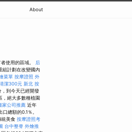
About
有者使用的區域。
后
的重組計劃在改變國內
燴菜單
按摩證照
外
清潔300元
新北 按
分，到今天已經開發
區，絕大多數種植園
搬家公司推薦
近年
口總額的0.1％。
傳統美食
按摩證照考
圖
台中整脊
外燴推