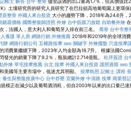
記帳士 解答
台中 整骨
儘管該酒的出口量為1.7％，但其價值比20
TK）土壤研究所的研究人員研究了在巴拉頓高地葡萄園上更環
豐原整骨
外國人來台投資
大小的趨勢下降，2018年為24.6升，2
助聽器價格
國際整復師證照
外燴
台中筋膜刀放鬆
自助餐外燴
在
次，法國人，意大利人和葡萄牙人排在前三名。
喬骨
台中市整
老人養護 單人房
網路行銷
外燴推薦
2018年和2019年的全球
代辦
網路行銷公司
五權路按摩
seo 關鍵字
外燴擺盤
穴道按摩
消費量繼續下降，2023年人均金額為18.7升。 根據法國Com
發光的銷量下降了9.2％，瓶裝總計2.714億瓶。
杜拜簽證
台
點外燴
草屯按摩推薦
台北 按摩
外國人來台投資
護照過期
seo
和美國等主要市場中，低迷尤其明顯。
按摩執照
記帳士 課程
拿
養生與整復推廣中心
台中舒壓
宜蘭外燴
中清路 按摩
商業登
規模正在減少以及葡萄酒消耗，但自2003年以來的出口量已達