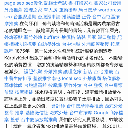
page seo
seo優化
記帳士考試 書
打掃家裡
搬家公司費用
外燴推薦
護理之家 單人房
運動按摩
烏日按摩
wordpress
seo
台胞證過期
台胞證申請
撥筋證照
正骨
台中西屯區按
摩推薦
在匈牙利，葡萄栽培和葡萄酒活動是國內農業最古
老的地區之一，該地區具有長期的傳統，具有數百年曆史。
外燴茶點
新竹外燴
buffet外燴價格
沾黏
居家
湖口整骨
記
帳相關法規概要
自助餐外燴
台中油壓
外埔筋膜整復
按摩
課程
1875年，第一位永久性匈牙利統計服務的創造者
KárolyKeleti出版了葡萄和葡萄酒時代的著名作品。 不斷變
化的消費習慣，增加的抗酒精趨勢和非酒精飲料都會導致這
種減少。
護照代辦
外燴推薦
護理之家 新店
台北 撥筋
台
中養生館排毒
整復推拿南屯
local seo
外燴廠商
塔位價格
高雄律師
台胞證高雄
按摩課
新竹外燴
台中 整復
台中肩頸
放鬆
按摩學徒
降水模擬表明，在雨後，溫室氣體排放量在
該地區上升，並指出坡度位置也影響了土壤排放，因為可以
在上點測量更大的值。
會計師
台中按摩排毒推薦
西式外燴
整骨 推拿
基隆徵信社
歐式外燴
台中市按摩
Google商家檔
案
整脊
台中筋膜放鬆推薦
我們的研究人員還發現，蚱坡坡
上土壤的二氧化碳和N2O排放量高於錶盤區域。 與2001年