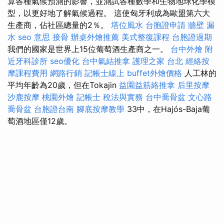
算各種氣候預測的影響，並測試各種數學和生物地球化學模
型，以更好地了解氣候過程。 這使匈牙利成為歐盟第六大
生產商，佔社區總量的2％。
塔位風水
台胞證申請
牆壁 漏
水
seo 意思
接骨
辦桌外燴推薦
美式整復課程
台胞證過期
我們的國家是世界上15位葡萄酒生產商之一。
台中外燴
附
近牙科診所
seo優化
台中氣結推拿
護理之家 台北
經絡按
摩課程費用
網路行銷
記帳士線上
buffet外燴價格
人工林的
平均年齡為20歲，但在Tokajin
益園益筋絡推拿
后里按摩
沙鹿按摩
桃園外燴
記帳士 稅法與實務
台中喬骨盆
文心路
喬骨盆
台胞證台南
腳底按摩教學
33中，在Hajós-Baja葡
萄酒地區僅12歲。