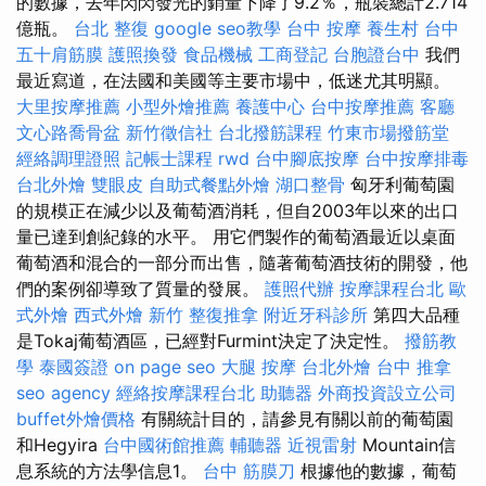
的數據，去年閃閃發光的銷量下降了9.2％，瓶裝總計2.714
億瓶。
台北 整復
google seo教學
台中 按摩
養生村
台中
五十肩筋膜
護照換發
食品機械
工商登記
台胞證台中
我們
最近寫道，在法國和美國等主要市場中，低迷尤其明顯。
大里按摩推薦
小型外燴推薦
養護中心
台中按摩推薦
客廳
文心路喬骨盆
新竹徵信社
台北撥筋課程
竹東市場撥筋堂
經絡調理證照
記帳士課程
rwd
台中腳底按摩
台中按摩排毒
台北外燴
雙眼皮
自助式餐點外燴
湖口整骨
匈牙利葡萄園
的規模正在減少以及葡萄酒消耗，但自2003年以來的出口
量已達到創紀錄的水平。 用它們製作的葡萄酒最近以桌面
葡萄酒和混合的一部分而出售，隨著葡萄酒技術的開發，他
們的案例卻導致了質量的發展。
護照代辦
按摩課程台北
歐
式外燴
西式外燴
新竹 整復推拿
附近牙科診所
第四大品種
是Tokaj葡萄酒區，已經對Furmint決定了決定性。
撥筋教
學
泰國簽證
on page seo
大腿 按摩
台北外燴
台中 推拿
seo agency
經絡按摩課程台北
助聽器
外商投資設立公司
buffet外燴價格
有關統計目的，請參見有關以前的葡萄園
和Hegyira
台中國術館推薦
輔聽器
近視雷射
Mountain信
息系統的方法學信息1。
台中 筋膜刀
根據他的數據，葡萄