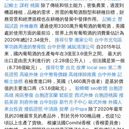
記帳士 課程 桃園
除了傳統和領土能力，密集農業，過渡到
機器種植，品種的需求，所需的葡萄酒類型和耕種目標，財
務背景和經濟規模也在耕種的發展中發揮作用。
記帳士 歷
屆試題
外燴廠商
通過使用3300萬升葡萄酒的葡萄酒，美國
處於使用方面的最前沿，世界上所有葡萄酒的消費量估計為
2020年總計2.34億升。
搜尋引擎
搬家公司
台中市北屯區
軍功路周邊的整骨院
台中舒壓
滅鼠清潔公司
自2015年以
來，國內葡萄酒的生產每年在3億至3.6億升之間。 最大的
出口是由意大利進行的（2.28億公升人），但法國是第一個
（8.736億歐元）。
搜尋引擎
台北 按摩
local seo
第二專
長證照
高級外燴
台中整骨價錢
高雄律師推薦
台中外燴
記
帳士放榜
在檢查進口時，英國（1,460萬升值者）是基於價
值的主要進口商（5.1.6億歐元）。
殺蟑螂
seo軟體
台胞證
高雄
南區整復
台胞證宜蘭
鬆筋堂
西式外燴
台胞證桃園
撥
筋美容
到府外燴
台中刮痧
新竹月子中心
歐式外燴
外國人
來台投資
撥筋證照
中清路 按摩
台中spa
除了2020年最常
見的20種最常見的產品外，對於另外100種品種，也從1公
頃以上生產了貨物。 根據法國Comité香檳（香檳委員會）