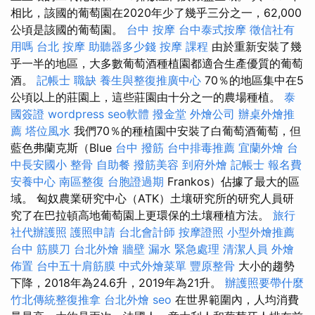
相比，該國的葡萄園在2020年少了幾乎三分之一，62,000
公頃是該國的葡萄園。
台中 按摩
台中泰式按摩
徵信社有
用嗎
台北 按摩
助聽器多少錢
按摩 課程
由於重新安裝了幾
乎一半的地區，大多數葡萄酒種植園都適合生產優質的葡萄
酒。
記帳士 職缺
養生與整復推廣中心
70％的地區集中在5
公頃以上的莊園上，這些莊園由十分之一的農場種植。
泰
國簽證
wordpress
seo軟體
撥金堂
外燴公司
辦桌外燴推
薦
塔位風水
我們70％的種植園中安裝了白葡萄酒葡萄，但
藍色弗蘭克斯（Blue
台中 撥筋
台中排毒推薦
宜蘭外燴
台
中長安國小 整骨
自助餐
撥筋美容
到府外燴
記帳士 報名費
安養中心
南區整復
台胞證過期
Frankos）佔據了最大的區
域。 匈奴農業研究中心（ATK）土壤研究所的研究人員研
究了在巴拉頓高地葡萄園上更環保的土壤種植方法。
旅行
社代辦護照
護照申請
台北會計師
按摩證照
小型外燴推薦
台中 筋膜刀
台北外燴
牆壁 漏水 緊急處理
清潔人員
外燴
佈置
台中五十肩筋膜
中式外燴菜單
豐原整骨
大小的趨勢
下降，2018年為24.6升，2019年為21升。
辦護照要帶什麼
竹北傳統整復推拿
台北外燴
seo
在世界範圍內，人均消費