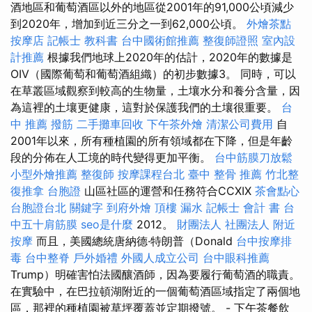
酒地區和葡萄酒區以外的地區從2001年的91,000公頃減少
到2020年，增加到近三分之一到62,000公頃。
外燴茶點
按摩店
記帳士 教科書
台中國術館推薦
整復師證照
室內設
計推薦
根據我們地球上2020年的估計，2020年的數據是
OIV（國際葡萄和葡萄酒組織）的初步數據3。 同時，可以
在草叢區域觀察到較高的生物量，土壤水分和養分含量，因
為這裡的土壤更健康，這對於保護我們的土壤很重要。
台
中 推薦 撥筋
二手攤車回收
下午茶外燴
清潔公司費用
自
2001年以來，所有種植園的所有領域都在下降，但是年齡
段的分佈在人工境的時代變得更加平衡。
台中筋膜刀放鬆
小型外燴推薦
整復師
按摩課程台北
臺中 整骨 推薦
竹北整
復推拿
台胞證
山區社區的運營和任務符合CCXIX
茶會點心
台胞證台北
關鍵字
到府外燴
頂樓 漏水
記帳士 會計 書
台
中五十肩筋膜
seo是什麼
2012。
財團法人 社團法人
附近
按摩
而且，美國總統唐納德·特朗普（Donald
台中按摩排
毒
台中整脊
戶外婚禮
外國人成立公司
台中眼科推薦
Trump）明確害怕法國釀酒師，因為要履行葡萄酒的職責。
在實驗中，在巴拉頓湖附近的一個葡萄酒區域指定了兩個地
區，那裡的種植園被草坪覆蓋並定期撥號。 - 下午茶餐飲