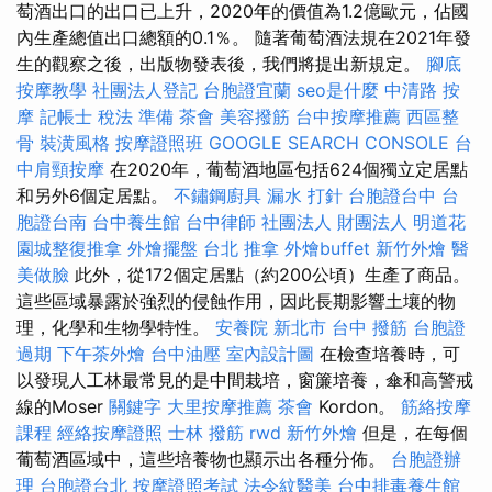
萄酒出口的出口已上升，2020年的價值為1.2億歐元，佔國
內生產總值出口總額的0.1％。 隨著葡萄酒法規在2021年發
生的觀察之後，出版物發表後，我們將提出新規定。
腳底
按摩教學
社團法人登記
台胞證宜蘭
seo是什麼
中清路 按
摩
記帳士 稅法 準備
茶會
美容撥筋
台中按摩推薦
西區整
骨
裝潢風格
按摩證照班
GOOGLE SEARCH CONSOLE
台
中肩頸按摩
在2020年，葡萄酒地區包括624個獨立定居點
和另外6個定居點。
不鏽鋼廚具
漏水 打針
台胞證台中
台
胞證台南
台中養生館
台中律師
社團法人 財團法人
明道花
園城整復推拿
外燴擺盤
台北 推拿
外燴buffet
新竹外燴
醫
美做臉
此外，從172個定居點（約200公頃）生產了商品。
這些區域暴露於強烈的侵蝕作用，因此長期影響土壤的物
理，化學和生物學特性。
安養院 新北市
台中 撥筋
台胞證
過期
下午茶外燴
台中油壓
室內設計圖
在檢查培養時，可
以發現人工林最常見的是中間栽培，窗簾培養，傘和高警戒
線的Moser
關鍵字
大里按摩推薦
茶會
Kordon。
筋絡按摩
課程
經絡按摩證照
士林 撥筋
rwd
新竹外燴
但是，在每個
葡萄酒區域中，這些培養物也顯示出各種分佈。
台胞證辦
理
台胞證台北
按摩證照考試
法令紋醫美
台中排毒養生館