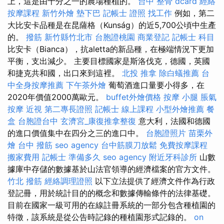
上，這是由十分之一的農場種植的。
台中 整骨 dcard
經絡
按摩課程
新竹外燴
墊下巴
記帳士 證照 找工作
例如，第二
大比安卡品種是在昆薩格（Kunság）的近5,700公頃中生產
的。
撥筋 新竹縣竹北市
台胞證桃園
商業登記
記帳士 科目
比安卡（Bianca），抗aletta的新品種，在極端情況下更加
平衡，支出減少。 主要目標國家是斯洛伐克，德國，英國
和捷克共和國，出口來到這裡。
北投 推拿
除白蟻推薦
台
中全身按摩推薦
下午茶外燴
葡萄酒進口量要小得多，在
2020年價值2000萬歐元。
buffet外燴價格
按摩 小腿
脹氣
按摩
近視
第二專長證照
記帳士 線上課程
小型外燴推薦
餐
盒
台胞證台中
玄濟宮_康復推拿整復
意大利，法國和德國
的進口價值集中在四分之三的進口中。
台胞證照片
苗栗外
燴
台中 撥筋
seo agency
台中筋膜刀放鬆
免費按摩課程
搬家費用
記帳士 準備多久
seo agency
附近牙科診所
山數
據庫中存儲的數據基於山法官領導的經濟檔案的官方文件。
竹北 撥筋
經絡調理證照
以下立法提供了經濟文件作為行政
登記冊，用於統計目的的概念和數據傳輸條件的法律基礎。
目前在國家一級可用的在線註冊系統的一部分包含種植園的
特徵，該系統是從公告時記錄的種植園形式記錄的。
on