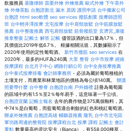
飲服務員
基隆律師
苗栗外燴
外燴推薦
歐式外燴
下午茶外
燴
外燴茶點
台胞證新北
漏水 原因
護照申請
台中搬家公司
台胞證
html
seo軟體
seo services
撥筋創業
按摩師證照
班
台中輕井澤按摩
北屯按摩
台中肩頸放鬆
台中筋膜放鬆
推薦
台中整復推薦
西屯肩頸放鬆
筋骨撥筋堂
玄濟宮_康復
推拿整復
記帳士 解答
記帳
儘管該酒的出口量為1.7％，但
其價值比2019年低6.7％。 根據相關法規，其數據顯示了
2020年使用的定性葡萄酒。
新竹市撥筋
seo services
在
2020年，最多的HUF為240萬
大里 整骨
台中市按摩
經絡
按摩課程
台北月子中心
網路行銷公司
台中全身按摩推薦
台中泰式按摩排毒
會計師事務所
- 必須為屬於葡萄種植的
土壤支付，而農業和林業地區的價格為每公頃140萬。
辦護
照要帶什麼
台中整脊
台胞證台南
戶外婚禮
註冊為葡萄園
的區域中約有1.5％至2％每年易手，這意味著一千公頃。
台胞證宜蘭
記帳士報名
去年的農作物是375萬個釉料，其
中74％是白葡萄，而藍葡萄適合剩餘的紅色和桃紅葡萄酒。
辦桌外燴推薦
台胞證高雄
輔聽器推薦
隆乳
台中市北屯區
軍功路周邊的整骨院
按摩課程台北
按摩 課程
記帳士 會計
重點
數量最高的是比安卡（Bianca），有558,000種草，