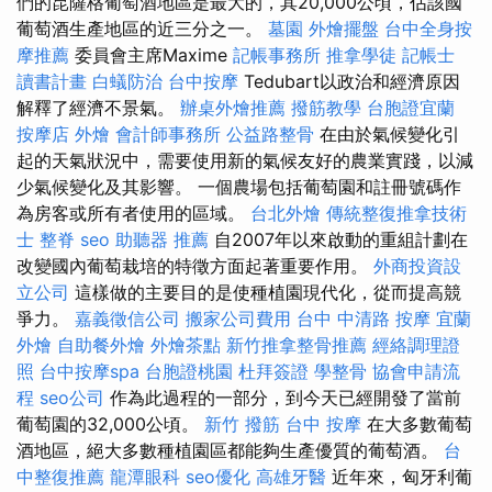
們的昆薩格葡萄酒地區是最大的，其20,000公頃，佔該國
葡萄酒生產地區的近三分之一。
墓園
外燴擺盤
台中全身按
摩推薦
委員會主席Maxime
記帳事務所
推拿學徒
記帳士
讀書計畫
白蟻防治
台中按摩
Tedubart以政治和經濟原因
解釋了經濟不景氣。
辦桌外燴推薦
撥筋教學
台胞證宜蘭
按摩店
外燴
會計師事務所
公益路整骨
在由於氣候變化引
起的天氣狀況中，需要使用新的氣候友好的農業實踐，以減
少氣候變化及其影響。 一個農場包括葡萄園和註冊號碼作
為房客或所有者使用的區域。
台北外燴
傳統整復推拿技術
士
整脊
seo
助聽器 推薦
自2007年以來啟動的重組計劃在
改變國內葡萄栽培的特徵方面起著重要作用。
外商投資設
立公司
這樣做的主要目的是使種植園現代化，從而提高競
爭力。
嘉義徵信公司
搬家公司費用
台中 中清路 按摩
宜蘭
外燴
自助餐外燴
外燴茶點
新竹推拿整骨推薦
經絡調理證
照
台中按摩spa
台胞證桃園
杜拜簽證
學整骨
協會申請流
程
seo公司
作為此過程的一部分，到今天已經開發了當前
葡萄園的32,000公頃。
新竹 撥筋
台中 按摩
在大多數葡萄
酒地區，絕大多數種植園區都能夠生產優質的葡萄酒。
台
中整復推薦
龍潭眼科
seo優化
高雄牙醫
近年來，匈牙利葡