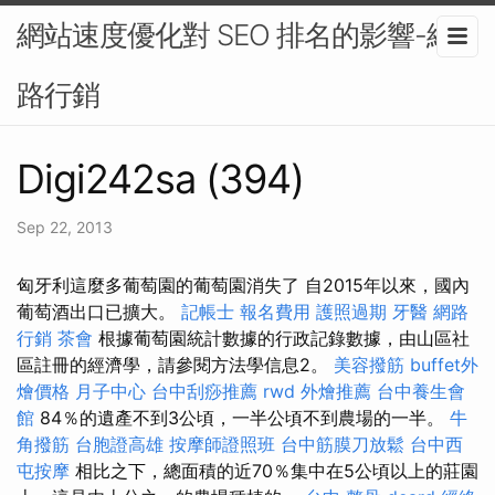
網站速度優化對 SEO 排名的影響-網
路行銷
Digi242sa (394)
Sep 22, 2013
匈牙利這麼多葡萄園的葡萄園消失了 自2015年以來，國內
葡萄酒出口已擴大。
記帳士 報名費用
護照過期
牙醫
網路
行銷
茶會
根據葡萄園統計數據的行政記錄數據，由山區社
區註冊的經濟學，請參閱方法學信息2。
美容撥筋
buffet外
燴價格
月子中心
台中刮痧推薦
rwd
外燴推薦
台中養生會
館
84％的遺產不到3公頃，一半公頃不到農場的一半。
牛
角撥筋
台胞證高雄
按摩師證照班
台中筋膜刀放鬆
台中西
屯按摩
相比之下，總面積的近70％集中在5公頃以上的莊園