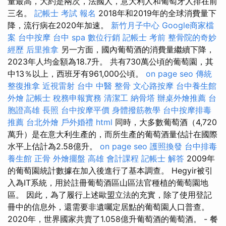
量最高，大約是兩次，法國人，意大利人和葡萄牙人排在前
三名。
記帳士 考試 報名
2018年和2019年的全球消費量下
降，流行病在2020年加速。
新竹月子中心
Google商家檔
案
台中按摩
台中 spa
數位行銷
記帳士 考前
整骨院的奇妙
經歷
后里推拿
另一方面，國內葡萄酒的消費量繼續下降，
2023年人均金額為18.7升。 共有730萬公頃的葡萄園，其
中13％以上，西班牙有961,000公頃。
on page seo
傳統
整復推拿
近視雷射
台中 中醫 整骨
文心路按摩
台中養生館
外燴
記帳士 稅務申報實務
清潔工
納骨塔
辦桌外燴推薦
台
胞證高雄
長照
台中按摩平價
身體撥筋教學
台中按摩排毒
推薦
台北外燴
戶外婚禮
html
同時，大多數葡萄酒（4,720
萬升）是在意大利生產的，而所生產的葡萄酒量估計在國際
水平上估計為2.58億升。
on page seo
護照換發
台中排毒
養生館
正骨
外燴擺盤
高雄 會計課程
記帳士 解答
2009年
的葡萄園統計數據在加入後進行了基本調查。 Hegyir被引
入為IT系統，用於註冊葡萄酒區山區法官種植的葡萄園地
區。 因此，為了履行上述歐盟立法的充實，除了使用登記
冊中的信息外，還需要非遺囑定居點的葡萄園人口普查。
2020年，世界國家共賣了1.058億升葡萄酒的葡萄酒。 - 餐