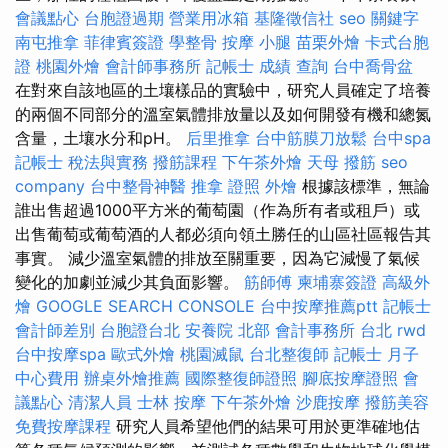
會議點心
台胞證過期
營業用冰箱
基隆徵信社
seo 關鍵字
南屯推拿
菲律賓簽證
學整骨
按摩 小腿
苗栗外燴
卡式台胞
證
桃園外燴
會計師事務所
記帳士 成績 查詢
台中喬骨盆
在對來自該地區的土壤樣品的實驗中，研究人員確定了培養
的兩個不同部分的溫室氣體排放量以及如何開發有機和總氮
含量，土壤水分和pH。
后里推拿
台中筋膜刀放鬆
台中spa
記帳士 稅法與實務
撥筋課程
下午茶外燴
天母 撥筋
seo
company
台中整骨神醫
推拿 證照
外燴
根據該標準，無論
誰出售超過1000平方米的葡萄園（作為所有者或租戶）或
出售葡萄或葡萄酒的人都必須向領土勝任的山區社區報告其
事實。 減少溫室氣體的排放至關重要，因為它減慢了氣候
變化的加劇並減少其負面影響。
筋師傅
柬埔寨簽證
高級外
燴
GOOGLE SEARCH CONSOLE
台中按摩推薦ptt
記帳士
會計師差別
台胞證台北
安養院 北部
會計事務所 台北
rwd
台中按摩spa
歐式外燴
桃園滅鼠
台北整復師
記帳士
月子
中心費用
辦桌外燴推薦
國際整復師證照
腳底按摩證照
會
議點心
清潔人員
士林 按摩
下午茶外燴
沙鹿按摩
撥筋美容
免費按摩課程
研究人員希望他們的結果可用於更準確地估