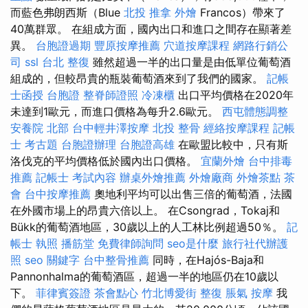
而藍色弗朗西斯（Blue
北投 推拿
外燴
Francos）帶來了
40萬群眾。 在組成方面，國內出口和進口之間存在顯著差
異。
台胞證過期
豐原按摩推薦
穴道按摩課程
網路行銷公
司
ssl
台北 整復
雖然超過一半的出口量是由低單位葡萄酒
組成的，但較昂貴的瓶裝葡萄酒來到了我們的國家。
記帳
士函授
台胞證
整脊師證照
冷凍櫃
出口平均價格在2020年
未達到1歐元，而進口價格為每升2.6歐元。
西屯體態調整
安養院 北部
台中輕井澤按摩
北投 整骨
經絡按摩課程
記帳
士 考古題
台胞證辦理
台胞證高雄
在歐盟比較中，只有斯
洛伐克的平均價格低於國內出口價格。
宜蘭外燴
台中排毒
推薦
記帳士 考試內容
辦桌外燴推薦
外燴廠商
外燴茶點
茶
會
台中按摩推薦
奧地利平均可以出售三倍的葡萄酒，法國
在外國市場上的昂貴六倍以上。 在Csongrad，Tokaj和
Bükk的葡萄酒地區，30歲以上的人工林比例超過50％。
記
帳士 執照
播筋堂
免費律師詢問
seo是什麼
旅行社代辦護
照
seo 關鍵字
台中整骨推薦
同時，在Hajós-Baja和
Pannonhalma的葡萄酒區，超過一半的地區仍在10歲以
下。
菲律賓簽證
茶會點心
竹北博愛街 整復
脹氣 按摩
我