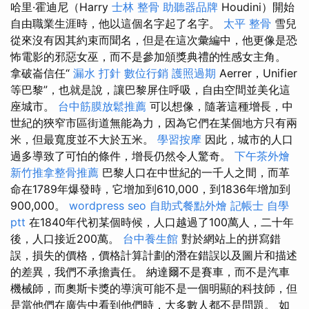
哈里·霍迪尼（Harry
士林 整骨
助聽器品牌
Houdini）開始
自由職業生涯時，他以這個名字起了名字。
太平 整骨
雪兒
從來沒有因其約束而聞名，但是在這次彙編中，他更像是恐
怖電影的邪惡女巫，而不是參加頒獎典禮的性感女主角。
拿破崙信任“
漏水 打針
數位行銷
護照過期
Aerrer，Unifier
等巴黎”，也就是說，讓巴黎屏住呼吸，自由空間並美化這
座城市。
台中筋膜放鬆推薦
可以想像，隨著這種增長，中
世紀的狹窄市區街道無能為力，因為它們在某個地方只有兩
米，但最寬度並不大於五米。
學習按摩
因此，城市的人口
過多導致了可怕的條件，增長仍然令人驚奇。
下午茶外燴
新竹推拿整骨推薦
巴黎人口在中世紀的一千人之間，而革
命在1789年爆發時，它增加到610,000，到1836年增加到
900,000。
wordpress seo
自助式餐點外燴
記帳士 自學
ptt
在1840年代初某個時候，人口越過了100萬人，二十年
後，人口接近200萬。
台中養生館
對於網站上的拼寫錯
誤，損失的價格，價格計算計劃的潛在錯誤以及圖片和描述
的差異，我們不承擔責任。 納達爾不是賽車，而不是汽車
機械師，而奧斯卡獎的導演可能不是一個明顯的科技師，但
是當他們在廣告中看到他們時，大多數人都不是問題。 如