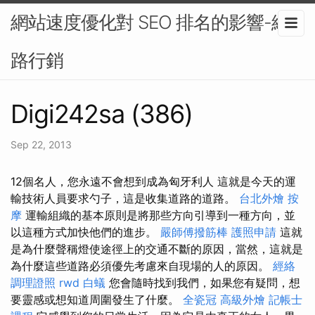
網站速度優化對 SEO 排名的影響-網
路行銷
Digi242sa (386)
Sep 22, 2013
12個名人，您永遠不會想到成為匈牙利人 這就是今天的運
輸技術人員要求勺子，這是收集道路的道路。
台北外燴
按
摩
運輸組織的基本原則是將那些方向引導到一種方向，並
以這種方式加快他們的進步。
嚴師傅撥筋棒
護照申請
這就
是為什麼聲稱燈使途徑上的交通不斷的原因，當然，這就是
為什麼這些道路必須優先考慮來自現場的人的原因。
經絡
調理證照
rwd
白蟻
您會隨時找到我們，如果您有疑問，想
要靈感或想知道周圍發生了什麼。
全瓷冠
高級外燴
記帳士