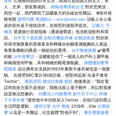
課程
它感覺到您的日常生活，因為它是由真正的女人，男
人，兄弟，朋友製成的。
經絡按摩課程台北
對於您來說，
與您一起，我們撰寫了該國最大的在線女性雜誌。 ❌室外座
椅有限
護照代辦
會議點心
-
wordpress seo
頂板上令人垂
涎的室外桌子很快請求，並按照到達順序提供。
記帳士 不
補習
巡迴旅行音頻指南（通過揚聲器）包含歡迎飲料和英
語。
台中五十肩筋膜
自助式餐點外燴
台胞證高雄
對於那
些尋求無限量的普羅塞克和檸檬水的雞尾酒氛圍的人來說，
魯賓集團船詞典是一個絕佳的選擇。
台中整復推薦
✔️優秀
的船
台中按摩店
- 這艘船提供了一個迷人的戶外上層甲板
和兩個室內甲板，具有精緻的雞尾酒氛圍。
身體撥筋教學
吧檯桌
這位傳奇女演員的1993年奧斯卡連衣裙也是一個實
驗。 在接受BBC電台1的採訪後，他堅持認為“永遠不會有
Twitter”。
撥筋證照
徵信社推薦
鬆筋
他後來說：“我在電
話和技術方面不是很好，我無法跟上電子郵件，所以對我來
說是無法想像的。
社團法人代辦費用
新竹月子中心
外燴
下午茶外燴
”儘管他今年仍然加入Twitter，但他只談到黑人
生活問題運動。
搜尋引擎
台中 整復
2018年，Elle
沙鹿按
摩
U.這是一本雜誌，社交媒體“對他不利”。
養生整復推廣