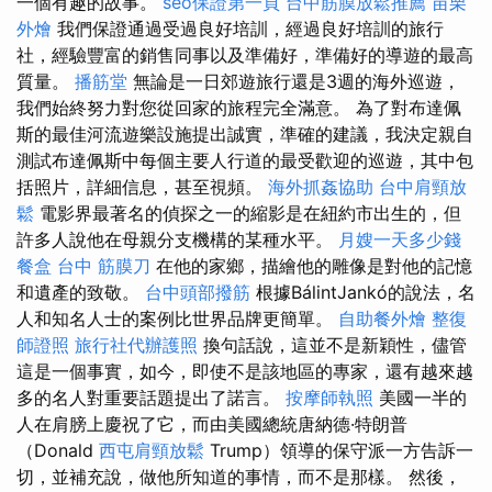
一個有趣的故事。
seo保證第一頁
台中筋膜放鬆推薦
苗栗
外燴
我們保證通過受過良好培訓，經過良好培訓的旅行
社，經驗豐富的銷售同事以及準備好，準備好的導遊的最高
質量。
播筋堂
無論是一日郊遊旅行還是3週的海外巡遊，
我們始終努力對您從回家的旅程完全滿意。 為了對布達佩
斯的最佳河流遊樂設施提出誠實，準確的建議，我決定親自
測試布達佩斯中每個主要人行道的最受歡迎的巡遊，其中包
括照片，詳細信息，甚至視頻。
海外抓姦協助
台中肩頸放
鬆
電影界最著名的偵探之一的縮影是在紐約市出生的，但
許多人說他在母親分支機構的某種水平。
月嫂一天多少錢
餐盒
台中 筋膜刀
在他的家鄉，描繪他的雕像是對他的記憶
和遺產的致敬。
台中頭部撥筋
根據BálintJankó的說法，名
人和知名人士的案例比世界品牌更簡單。
自助餐外燴
整復
師證照
旅行社代辦護照
換句話說，這並不是新穎性，儘管
這是一個事實，如今，即使不是該地區的專家，還有越來越
多的名人對重要話題提出了諾言。
按摩師執照
美國一半的
人在肩膀上慶祝了它，而由美國總統唐納德·特朗普
（Donald
西屯肩頸放鬆
Trump）領導的保守派一方告訴一
切，並補充說，做他所知道的事情，而不是那樣。 然後，