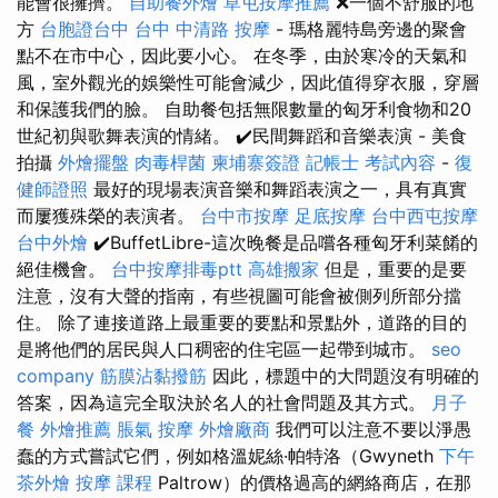
能會很擁擠。
自助餐外燴
草屯按摩推薦
❌一個不舒服的地
方
台胞證台中
台中 中清路 按摩
- 瑪格麗特島旁邊的聚會
點不在市中心，因此要小心。 在冬季，由於寒冷的天氣和
風，室外觀光的娛樂性可能會減少，因此值得穿衣服，穿層
和保護我們的臉。 自助餐包括無限數量的匈牙利食物和20
世紀初與歌舞表演的情緒。 ✔️民間舞蹈和音樂表演 - 美食
拍攝
外燴擺盤
肉毒桿菌
柬埔寨簽證
記帳士 考試內容
-
復
健師證照
最好的現場表演音樂和舞蹈表演之一，具有真實
而屢獲殊榮的表演者。
台中市按摩
足底按摩
台中西屯按摩
台中外燴
✔️BuffetLibre-這次晚餐是品嚐各種匈牙利菜餚的
絕佳機會。
台中按摩排毒ptt
高雄搬家
但是，重要的是要
注意，沒有大聲的​​指南，有些視圖可能會被側列所部分擋
住。 除了連接道路上最重要的要點和景點外，道路的目的
是將他們的居民與人口稠密的住宅區一起帶到城市。
seo
company
筋膜沾黏撥筋
因此，標題中的大問題沒有明確的
答案，因為這完全取決於名人的社會問題及其方式。
月子
餐
外燴推薦
脹氣 按摩
外燴廠商
我們可以注意不要以淨愚
蠢的方式嘗試它們，例如格溫妮絲·帕特洛（Gwyneth
下午
茶外燴
按摩 課程
Paltrow）的價格過高的網絡商店，在那