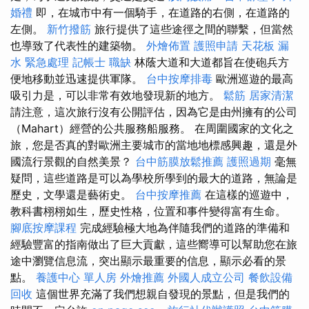
婚禮
即，在城市中有一個騎手，在道路的右側，在道路的
左側。
新竹撥筋
旅行提供了這些途徑之間的聯繫，但當然
也導致了代表性的建築物。
外燴佈置
護照申請
天花板 漏
水 緊急處理
記帳士 職缺
林蔭大道和大道都旨在使砲兵方
便地移動並迅速提供軍隊。
台中按摩排毒
歐洲巡遊的最高
吸引力是，可以非常有效地發現新的地方。
鬆筋
居家清潔
請注意，這次旅行沒有公開評估，因為它是由州擁有的公司
（Mahart）經營的公共服務船服務。 在周圍國家的文化之
旅，您是否真的對歐洲主要城市的當地地標感興趣，還是外
國流行景觀的自然美景？
台中筋膜放鬆推薦
護照過期
毫無
疑問，這些道路是可以為學校所學到的最大的道路，無論是
歷史，文學還是藝術史。
台中按摩推薦
在這樣的巡遊中，
教科書栩栩如生，歷史性格，位置和事件變得富有生命。
腳底按摩課程
完成經驗極大地為伴隨我們的道路的準備和
經驗豐富的指南做出了巨大貢獻，這些嚮導可以幫助您在旅
途中瀏覽信息流，突出顯示最重要的信息，顯示必看的景
點。
養護中心 單人房
外燴推薦
外國人成立公司
餐飲設備
回收
這個世界充滿了我們想親自發現的景點，但是我們的