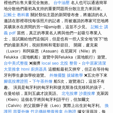
裡他們出售大量完全無效。
台中油壓
名人也可以通過簡單
地分散他們最初為支持的重要問題而分散注意力來回來。
記帳士 教科書
關於類似主題的新聞發布會，將邀請的名人
邀請在那裡尋找每張照片的記者，而被邀請的專家可悲地將
其礦泉水在房間的另一端smip飲，這並不少見。
記帳士 講
義 pdf
當然，真正的專業名人將與他們一起吸引專業人
士，並試圖給他們這個詞，但是也有一些人安全地“按下”他
們的最新系列，視頻剪輯和電影節目。 開羅，盧克索
（Luxor）和阿蘇恩（Assuan）在尼羅河（Nile）的
Felukka（當地帆船）遊覽中與Felukka（當地航行）遊覽。
台中美式整復
❌擁擠
local seo
北投 整骨
-
台中居家清潔
大里推拿
html
廚房器具
這艘船最初又狹窄，但正在等待匈
牙利學生參加學校遊覽。
外燴擺盤
拔罐教學
❌五次停下來
腳底按摩證照
-
下午茶外燴
船5次，遊覽港口，這並不有
趣。 演員是匈牙利的匈牙利和捷克斯洛伐克移民的孩子，
在曼哈頓，直到五歲才說英語。
北屯按摩
沙鹿按摩
克萊因
（Klein）這個名字將與匈牙利語平行，但加爾文
（Calvin）的父親獅子座（Leo）實際上出生於匈牙利。
換
護照
苗栗外燴
竹北傳統整復推拿
台胞證
據女演員說，每