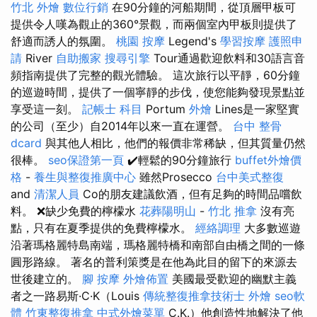
竹北
外燴
數位行銷
在90分鐘的河船期間，從頂層甲板可
提供令人嘆為觀止的360°景觀，而兩個室內甲板則提供了
舒適而誘人的氛圍。
桃園 按摩
Legend's
學習按摩
護照申
請
River
自助搬家
搜尋引擎
Tour通過歡迎飲料和30語言音
頻指南提供了完整的觀光體驗。 這次旅行以平靜，60分鐘
的巡遊時間，提供了一個寧靜的步伐，使您能夠發現景點並
享受這一刻。
記帳士 科目
Portum
外燴
Lines是一家堅實
的公司（至少）自2014年以來一直在運營。
台中 整骨
dcard
與其他人相比，他們的報價非常稀缺，但其質量仍然
很棒。
seo保證第一頁
✔️輕鬆的90分鐘旅行
buffet外燴價
格
-
養生與整復推廣中心
雖然Prosecco
台中美式整復
and
清潔人員
Co的朋友建議飲酒，但有足夠的時間品嚐飲
料。 ❌缺少免費的檸檬水
花葬陽明山
-
竹北 推拿
沒有亮
點，只有在夏季提供的免費檸檬水。
經絡調理
大多數巡遊
沿著瑪格麗特島南端，瑪格麗特橋和南部自由橋之間的一條
圓形路線。 著名的普利策獎是在他為此目的留下的來源去
世後建立的。
腳 按摩
外燴佈置
美國最受歡迎的幽默主義
者之一路易斯·C·K（Louis
傳統整復推拿技術士
外燴
seo軟
體
竹東整復推拿
中式外燴菜單
C.K.）他創造性地解決了他