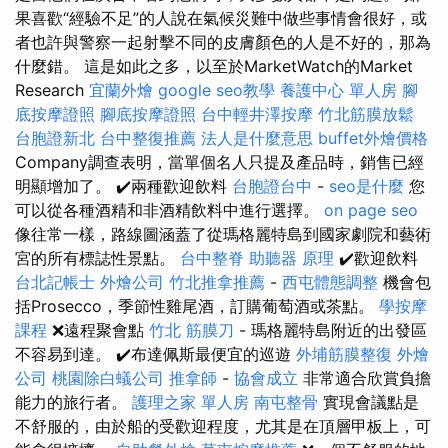
果喜歡“經驗不足”的人說在氣候災難中做些事情會很好，或
者也許與警察一起射擊不同的皮膚顏色的人是不好的，那為
什麼錯。 這是如此之多，以至於MarketWatch的Market
Research
宜蘭外燴
google seo教學
養護中心 單人房
腳
底按摩證照
腳底按摩證照
台中輕井澤按摩
竹北筋膜放鬆
台胞證新北
台中整復推薦
法人是什麼意思
buffet外燴價格
Company調查表明，當單個名人只提及產品時，銷售已經
明顯增加了。 ✔️兩種歡迎飲料
台胞證台中
-
seo是什麼
您
可以從各種酒精和非酒精飲料中進行選擇。
on page seo
像往常一樣，路線圖涵蓋了從瑪格麗特島到國家劇院和藝術
宮的所有標誌性景點。
台中整脊
助聽器 原理
✔️歡迎飲料
台北記帳士
外燴公司
竹北推拿推薦
-
西屯體態調整
機會包
括Prosecco，季節性雞尾酒，訂購葡萄酒或茶點。
學按摩
課程
❌遠程聚會點
竹北 筋膜刀
- 瑪格麗特島附近的出發區
不容易到達。 ✔️布達佩斯最便宜的巡遊
外埔筋膜整復
外燴
公司
桃園除白蟻公司
推拿師
-
協會成立
非常適合欣賞負擔
能力的旅行者。
護理之家 單人房
南屯整骨
實現會議點是
不舒服的，由於船的受歡迎程度，尤其是在頂層甲板上，可