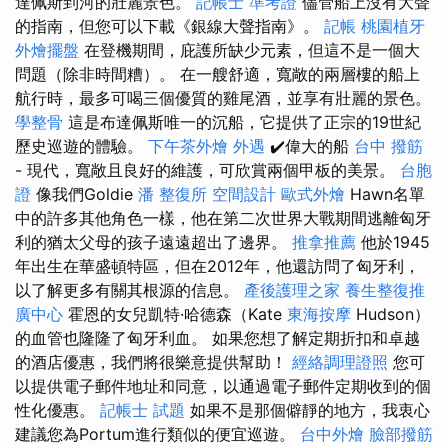
達佩斯到河的壯麗景色。
記帳士 準考證
儘管船上沒有大聲
的​​指南，但您可以下載《銀線大聲指南》。
記帳
桃園植牙
外燴擺盤
在登機期間，庇護所缺少元素，但這不是一個大
問題（除非時間糟）。 在一艘舒適，寬敞的兩層樓的船上
航行時，最多可喝三個優質的雞尾酒，並享有壯麗的景色。
學整骨
這是布達佩斯唯一的沉船，它提供了正宗的19世紀
歷史巡遊的體驗。
下午茶外燴
外遇
✔️偉大的船
台中 撥筋
- 現代，寬敞且良好的維護，可欣賞兩個甲板的美景。
台胞
證
像我們Goldie
潘 整復所
空間設計
歐式外燴
Hawn名單
中的許多其他角色一樣，他在第二次世界大戰期間逃離匈牙
利的猶太父母的孩子遠遠超出了邊界。
推拿推薦
他於1945
年出生在華盛頓特區，但在2012年，他還訪問了匈牙利，
以了解更多有關其根源的信息。
產後護理之家
養生整復推
廣中心
霍恩的女兒凱特·哈德森（Kate
東海按摩
Hudson）
的血管也隆隆了匈牙利血。 如果您想了解定期折扣和卓越
的酒店優惠，我們將很樂意提供幫助！
經絡調理證照
您可
以提供電子郵件地址和同意，以通過電子郵件定期收到的個
性化優惠。
記帳士 試題
如果不是那個僻靜的地方，我衷心
建議您為Portum進行類似的便宜巡遊。
台中外燴
臉部撥筋