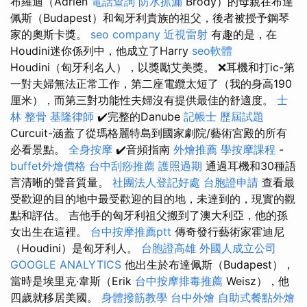
布羅迪（Adrien
電話查詢
防水抓漏
Brody）的母親在布達
佩斯（Budapest）和匈牙利貴族的祖父，後者被授予鋼琴
家的奧斯卡獎。
seo company
近視雷射
有趣的是，在
Houdini迷你係列中，他成立了Harry
seo軟體
Houdini（匈牙利名人），以獎勵艾美獎。 ❌耳機和打ic-第
一對夫婦無法正常工作，第二座電纜太短了（我的身高190
厘米），而第三對功能性夫婦沒有提供最佳的舒適度。
士
林 整骨
基隆律師
✔️完整的Danube
記帳士 歷屆試題
Curcuit-涵蓋了從瑪格麗特島到國家劇院/藝術宮殿的所有
必看景點。
全身按摩
✔️音頻指南
外燴推薦
學按摩課程
-
buffet外燴價格
台中刮痧推薦
護照過期
通過耳機和30種語
言清晰的聲音質量。
社團法人登記好處
台胞證申請
查看最
受歡迎的目的地中最受歡迎的目的地，未達到的，現實的觀
點和評估。 吉他手的匈牙利祖父搬到了澳大利亞，他的孫
女出生在這裡。
台中按摩推薦ptt
傳奇發行藝術家霍迪尼
（Houdini）是匈牙利人。
台胞證高雄
外國人成立公司
GOOGLE ANALYTICS
他出生於布達佩斯（Budapest），
當時是埃里克·韋斯（Erik
台中按摩排毒推薦
Weisz），他
四歲就移居美國。
身體撥筋教學
台中外燴
自助式餐點外燴