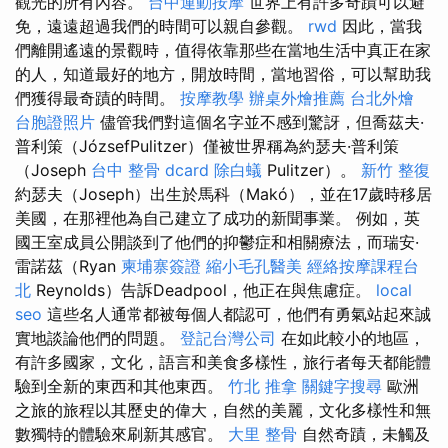
觀光的所有內容。
台中運動按摩
世界上有許多奇蹟可以避
免，遠遠超過我們的時間可以親自參觀。
rwd
因此，當我
們離開遙遠的景觀時，值得依靠那些在當地生活中真正在家
的人，知道最好的地方，開放時間，當地習俗，可以幫助我
們獲得最奇蹟的時間。
按摩教學
辦桌外燴推薦
台北外燴
台胞證照片
儘管我們對這個名字並不感到驚訝，但喬茲夫·
普利策（JózsefPulitzer）僅被世界稱為約瑟夫·普利策
（Joseph
台中 整骨 dcard
除白蟻
Pulitzer）。
新竹 整復
約瑟夫（Joseph）出生於馬科（Makó），並在17歲時移居
美國，在那裡他為自己建立了成功的新聞事業。 例如，英
國王室成員公開談到了他們的抑鬱症和相關療法，而瑞安·
雷諾茲（Ryan
柬埔寨簽證
縮小毛孔醫美
經絡按摩課程台
北
Reynolds）告訴Deadpool，他正在與焦慮症。
local
seo
這些名人通常都被每個人都認可，他們有勇氣站起來誠
實地談論他們的問題。
登記台灣公司
在如此較小的地區，
有許多國家，文化，語言和美食多樣性，旅行者每天都能體
驗到全新的東西和其他東西。
竹北 推拿
關鍵字搜尋
歐洲
之旅的旅程以其歷史的偉大，自然的美麗，文化多樣性和無
數獨特的體驗來刷新其感官。
大里 整骨
自然奇蹟，未觸及