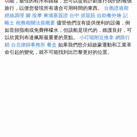
功能，最佳的程序和路線，您可以提前計劃進行我們的報價
旅行，以便您發現所有適合可用時間的東西。
台胞證過期
經絡調理
腳 按摩
柬埔寨簽證
台中 抓龍筋
自助餐外燴
記
帳士 稅務相關法規概要
儘管他們沒有提供便利的設備，例
如音頻指南或免費檸檬水，但該船是現代的，維護良好，可
以欣賞到布達佩斯最重要的景點。
小叮噹附近推拿
網路行
銷
台北律師事務所
餐盒
如果我們想介紹啟蒙運動和工業革
命引起的變化，就不可能找到比巴黎更好的位置。