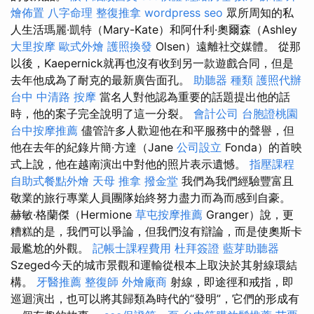
燴佈置
八字命理 整復推拿
wordpress seo
眾所周知的私
人生活瑪麗·凱特（Mary-Kate）和阿什利·奧爾森（Ashley
大里按摩
歐式外燴
護照換發
Olsen）遠離社交媒體。 從那
以後，Kaepernick就再也沒有收到另一款遊戲合同，但是
去年他成為了耐克的最新廣告面孔。
助聽器 種類
護照代辦
台中 中清路 按摩
當名人對他認為重要的話題提出他的話
時，他的案子完全說明了這一分裂。
會計公司
台胞證桃園
台中按摩推薦
儘管許多人歡迎他在和平服務中的聲譽，但
他在去年的紀錄片簡·方達（Jane
公司設立
Fonda）的首映
式上說，他在越南演出中對他的照片表示遺憾。
指壓課程
自助式餐點外燴
天母 推拿
撥金堂
我們為我們經驗豐富且
敬業的旅行專業人員團隊始終努力盡力而為而感到自豪。
赫敏·格蘭傑（Hermione
草屯按摩推薦
Granger）說，更
糟糕的是，我們可以爭論，但我們沒有辯論，而是使奧斯卡
最尷尬的外觀。
記帳士課程費用
杜拜簽證
藍芽助聽器
Szeged今天的城市景觀和運輸從根本上取決於其射線環結
構。
牙醫推薦
整復師
外燴廠商
射線，即途徑和戒指，即
巡迴演出，也可以將其歸類為時代的“發明”，它們的形成有