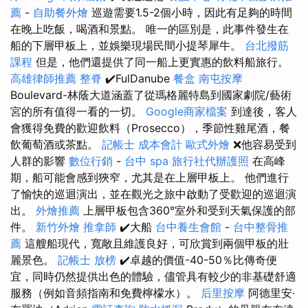
薦
-
自助餐外燴
巡遊需要1.5-2個小時，因此有足夠的時間
在晚上吃飯，喝酒和景點。 唯一的區別是，此事件發生在
船的下層甲板上，並娛樂現場民間小提琴犀牛。
台北撥筋
課程
但是，他們還提供了同一船上更實惠的飲料船旅行。
高雄律師推薦
整脊
✔️FulDanube
餐盒
南屯按摩
Boulevard-林蔭大道涵蓋了從瑪格麗特島到國家劇院/藝術
宮的所有值得一看的一切。
Google商家檔案
到達後，客人
會獲得免費的歡迎飲料（Prosecco），季節性雞尾酒，餐
飲葡萄酒或茶點。
記帳士 成本會計
歐式外燴
❌他容易受到
人群的影響
數位行銷
-
台中 spa
旅行社代辦護照
在高峰
期，船可能會感到狹窄，尤其是在上層甲板上。 他們進行
了愉快的巡迴演出，並在觀光之旅中啟動了受歡迎的巡迴演
出。
外燴推薦
上層甲板包含360°室外和受到天氣保護的部
件。
新竹外燴
推拿師
✔️大船
台中養生會館
-
台中整骨推
薦
這艘船現代，寬敞且維護良好，可欣賞到兩個甲板的壯
麗景色。
記帳士 放榜
✔️卓越的價值-40-50％比傳奇便
宜，同時仍然提供出色的體驗，儘管具有較少的非基礎舒適
服務（例如音頻指南和免費檸檬水）。
后里按摩
阿德里安·