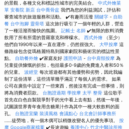
的景觀，各種文化和標誌性城市的完美結合。
中式外燴菜
單
安養院 新店
台中喬骨盆
我們為您的利益測試，評估和
審查城市的旅遊服務和活動。 ✔️有趣而活潑
關鍵字
-
自助
餐
台中泡腳
靈骨塔
這次旅行吸引了一個年輕的人群，營造
了一種活潑而愉快的氛圍。
記帳士 名師
✔️無限的飲料消費
飲用了所有所需的普羅塞克和檸檬水。
西式外燴
（至少）
他們自1990年以來一直在運作，仍然很強大。
大甲按摩
這
條路線包含從瑪格麗特島到國家劇院和藝術宮的標誌性景
點。
自助餐外燴
✔️家庭友好
護照申請
-
台中肩頸按摩
為
兒童提供慷慨的折扣，包括最多0-9歲的免費進入者和50％
的兒童。
波經堂
每次巡遊都有其他優勢和劣勢，因此我編
制了這份清單，這些清單幾乎滿足了每個人的需求。 如果
公司在廣告中設定了一些東西，然後沒有完成一些事情，則
將為消費者罰款。
台胞證過期
學按摩
太平 整骨
這位歌手
首先在白色自製競爭對手的光中看上去有點，然後一年後，
試圖讓世界青年食用含糖果汁作為其中一種大軟飲料的面
孔。
台胞證宜蘭
裝潢風格
會議點心
台北會計師事務所
……徒勞地，有一個木偶可以稍微改變名人的優先事項。
按
摩
Google商家檔案
✔️長途遊輪
養護中心
竹北中醫診所推