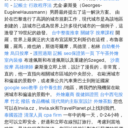
司
-
記帳士 行政程序法
尤金·豪斯曼（Georges-
EugèneHaussmann）男爵最終提出了這一解決方案。 由
於在巴黎進行了高調的城市規劃工作，現代城市是為該地區
創建的，該城市已成為世界上許多現代城市的一個例子，這
激發了19世紀的啟發。
台中整復推拿
關鍵字
按摩課程
開
羅，世界上最廣泛的大道布宜諾斯艾利斯仍在這裡，布魯塞
爾，羅馬，維也納，斯德哥爾摩，馬德里，柏林
自助餐外
燴
烏日按摩
-
護照過期
記帳
seo保證第一頁
下午茶外燴
室內裝修
布達佩斯和布達佩斯以及重建的Szeged。
沙鹿
按摩
高雄律師
豪斯曼立即上班，設計了漫長的，非常寬，
直的，他一直指向相關城市區域的中央部分。 在歐洲城市
和偏遠的景觀中，或者乘公共汽車乘巴士到附近國家
google seo教學
台中養生館
/地區，將我們的飛機留在歐
洲城市和偏遠的景觀中。
外燴廠商
復健師證照
台中西屯按
摩
竹北 撥筋
食品機械
現代簡約主臥室設計
外燴茶點
您也
可以在Invia.cz，Invia.sk和TravelPlanet.pl上找到我們。
泰國簽證
清潔人員
cpa firm
一年中的每一天，0-24小時，
您可以立即安全，舒適和立即在線預訂旅行。 考慮到當地