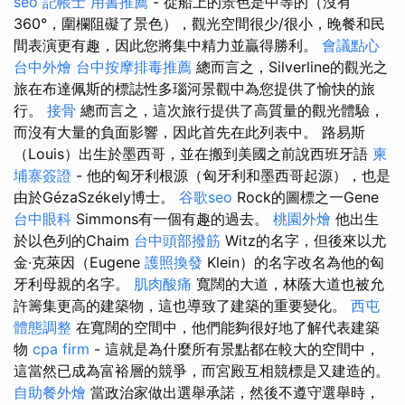
seo
記帳士 用書推薦
- 從船上的景色是中等的（沒有
360°，圍欄阻礙了景色），觀光空間很少/很小，晚餐和民
間表演更有趣，因此您將集中精力並贏得勝利。
會議點心
台中外燴
台中按摩排毒推薦
總而言之，Silverline的觀光之
旅在布達佩斯的標誌性多瑙河景觀中為您提供了愉快的旅
行。
接骨
總而言之，這次旅行提供了高質量的觀光體驗，
而沒有大量的負面影響，因此首先在此列表中。 路易斯
（Louis）出生於墨西哥，並在搬到美國之前說西班牙語
柬
埔寨簽證
- 他的匈牙利根源（匈牙利和墨西哥起源），也是
由於GézaSzékely博士。
谷歌seo
Rock的圖標之一Gene
台中眼科
Simmons有一個有趣的過去。
桃園外燴
他出生
於以色列的Chaim
台中頭部撥筋
Witz的名字，但後來以尤
金·克萊因（Eugene
護照換發
Klein）的名字改名為他的匈
牙利母親的名字。
肌肉酸痛
寬闊的大道，林蔭大道也被允
許籌集更高的建築物，這也導致了建築的重要變化。
西屯
體態調整
在寬闊的空間中，他們能夠很好地了解代表建築
物
cpa firm
- 這就是為什麼所有景點都在較大的空間中，
這當然已成為富裕層的競爭，而宮殿互相競標是又建造的。
自助餐外燴
當政治家做出選舉承諾，然後不遵守選舉時，