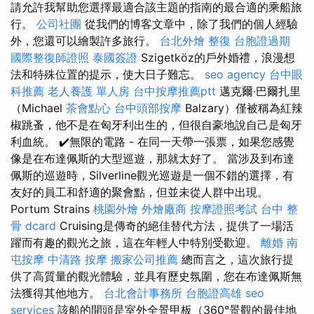
請允許我幫助您選擇最適合該主題的指南的最合適的乘船旅
行。
公司社團
從我們的博客文章中，除了我們的個人經驗
外，您還可以繪製許多旅行。
台北外燴
整復
台胞證過期
國際整復師證照
泰國簽證
Szigetköz的戶外婚禮，浪漫想
法和特殊位置的提示，使大日子難忘。
seo agency
台中眼
科推薦
老人養護 單人房
台中按摩推薦ptt
邁克爾·巴爾扎里
（Michael
茶會點心
台中頭部按摩
Balzary）僅被稱為紅辣
椒跳蚤，他不是在匈牙利出生的，但很自豪地說自己是匈牙
利血統。 ✔️無限的電路 - 在同一天帶一張票，如果您感覺
像是在布達佩斯的大型巡遊，那就太好了。 當涉及到布達
佩斯的巡遊時，Silverline觀光巡遊是一個不錯的選擇，有
友好的員工和舒適的聚會點，但並未從人群中出現。
Portum Strains
桃園外燴
外燴廠商
按摩證照考試
台中 整
骨 dcard
Cruising是傳奇的絕佳替代方法，提供了一場活
躍而有趣的觀光之旅，這在年輕人中特別受歡迎。
離婚
南
屯按摩
中清路 按摩
搬家公司推薦
總而言之，這次旅行提
供了高質量的觀光體驗，並具有歷史氛圍，您在布達佩斯無
法獲得其他地方。
台北會計事務所
台胞證高雄
seo
services
該船的開頭是室外全景甲板（360°景觀的最佳地