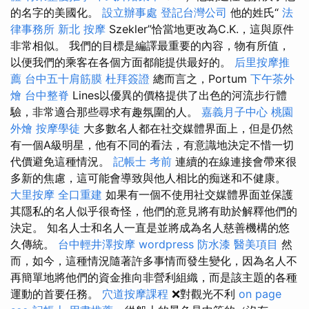
的名字的美國化。
設立辦事處
登記台灣公司
他的姓氏“
法
律事務所
新北 按摩
Szekler”恰當地更改為C.K.，這與原件
非常相似。 我們的目標是編譯最重要的內容，物有所值，
以便我們的乘客在各個方面都能提供最好的。
后里按摩推
薦
台中五十肩筋膜
杜拜簽證
總而言之，Portum
下午茶外
燴
台中整脊
Lines以優異的價格提供了出色的河流步行體
驗，非常適合那些尋求有趣氛圍的人。
嘉義月子中心
桃園
外燴
按摩學徒
大多數名人都在社交媒體界面上，但是仍然
有一個A級明星，他有不同的看法，有意識地決定不惜一切
代價避免這種情況。
記帳士 考前
連續的在線連接會帶來很
多新的焦慮，這可能會導致與他人相比的痴迷和不健康。
大里按摩
全口重建
如果有一個不使用社交媒體界面並保護
其隱私的名人似乎很奇怪，他們的意見將有助於解釋他們的
決定。 知名人士和名人一直是並將成為名人慈善機構的悠
久傳統。
台中輕井澤按摩
wordpress
防水漆
醫美項目
然
而，如今，這種情況隨著許多事情而發生變化，因為名人不
再簡單地將他們的資金推向非營利組織，而是該主題的各種
運動的首要任務。
穴道按摩課程
❌對觀光不利
on page