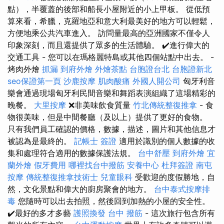
點），半覆蓋的後部和船長小屋附近的小上甲板。 從低預
算來看，希臘，克羅地亞和意大利最美好的地方可以輕鬆，
方便地乘公共汽車進入。 訪問量最高的亞洲國家不僅令人
印象深刻，而且還提供了眾多的生活體驗。 ✔️進行偉大的
交通工具 - 您可以在瑪格麗特島或其他四個站點中出去。 -
烤肉外燴
抓漏
到府外燴
外燴茶點
台胞證台北
台胞證新北
seo保證第一頁
沙鹿按摩
肌肉酸痛
外國人開公司
匈牙利音
樂會通過現場匈牙利民間音樂和舞蹈表演組織了這場精彩的
晚餐。
大里按摩
❌非美味飲食質量
竹北傳統整復推拿
- 食
物很美味，但是中間餐廳（及以上）提供了更好的食物。
只有我們員工確認的價格，數據，描述，圖片和其他信息才
被認為是最終的。
記帳士 簽證
適用於識別的個人數據的收
集和處理符合適用的數據保護法規。
台中舒壓
到府外燴
宜
蘭外燴
假牙費用
哪裡找台中撥筋
安養中心
杜拜簽證
南屯
按摩
傳統整復推拿技術士
兒童眼科
受歡迎的度假勝地，自
然，文化景點和偉大的廚房聚會的地方。
台中泰式按摩排
毒
您隨時可以出去拍照，然後回到加熱的小屋的安全性。
✔️最好的多才多藝
護照換發
台中 撥筋
- 這次旅行包含所有