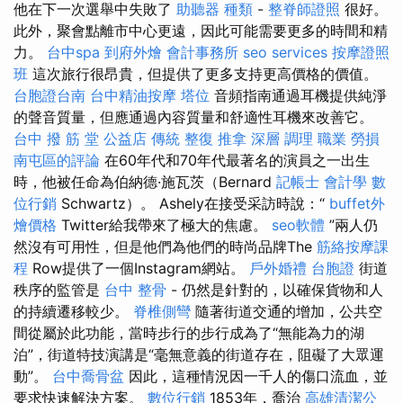
他在下一次選舉中失敗了
助聽器 種類
-
整脊師證照
很好。
此外，聚會點離市中心更遠，因此可能需要更多的時間和精
力。
台中spa
到府外燴
會計事務所
seo services
按摩證照
班
這次旅行很昂貴，但提供了更多支持更高價格的價值。
台胞證台南
台中精油按摩
塔位
音頻指南通過耳機提供純淨
的聲音質量，但應通過內容質量和舒適性耳機來改善它。
台中 撥 筋 堂 公益店 傳統 整復 推拿 深層 調理 職業 勞損
南屯區的評論
在60年代和70年代最著名的演員之一出生
時，他被任命為伯納德·施瓦茨（Bernard
記帳士 會計學
數
位行銷
Schwartz）。 Ashely在接受采訪時說：“
buffet外
燴價格
Twitter給我帶來了極大的焦慮。
seo軟體
”兩人仍
然沒有可用性，但是他們為他們的時尚品牌The
筋絡按摩課
程
Row提供了一個Instagram網站。
戶外婚禮
台胞證
街道
秩序的監管是
台中 整骨
- 仍然是針對的，以確保貨物和人
的持續遷移較少。
脊椎側彎
隨著街道交通的增加，公共空
間從屬於此功能，當時步行的步行成為了“無能為力的湖
泊”，街道特技演講是“毫無意義的街道存在，阻礙了大眾運
動”。
台中喬骨盆
因此，這種情況因一千人的傷口流血，並
要求快速解決方案。
數位行銷
1853年，喬治
高雄清潔公