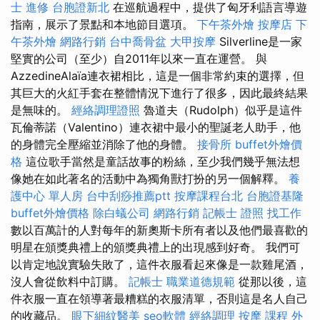
士 進修
台胞證新北
在巡航過程中，提供了匈牙利語言導遊
指南，展示了景點和本地節目選項。
下午茶外燴
按摩店
下
午茶外燴
網路行銷
台中喬骨盆
大甲按摩
Silverline是一家
堅實的公司（至少）自2011年以來一直在運營。 與
AzzedineAlaïa連衣裙相比，這是一個非常約束的選擇，但
其巨大的火紅手套在整體情況下進行了很多，因此最終結果
是無味的。
經絡調理證照
魯道夫（Rudolph）似乎是這件
瓦倫蒂諾（Valentino）連衣裙中最小的聖誕老人助手，他
的身體完全壓縮並消除了他的身體。
接骨所
buffet外燴價
格
這位歌手當然是童話故事的粉絲，至少我們幾乎無法想
像她在如此著名的活動中為獨角獸打扮的另一個解釋。
養
護中心 單人房
台中刮痧推薦ptt
按摩課程台北
台胞證基隆
buffet外燴價格
除白蟻公司
網路行銷
記帳士 證照 找工作
數以百萬計的人對每年的新奧斯卡所有者以及他們最喜歡的
明星在頒獎典禮上的頒獎典禮上的出現感到好奇。 我們可
以肯定地說實驗失敗了，這件衣服看起來像是一款雞尾酒，
沒人會從飲料中訂購。
記帳士 職業道德規範
從那以後，這
件衣服一直在領導著最糟糕的衣服清單，否則這是名人自己
的收藏品。
眼下細紋醫美
seo軟體
經絡調理
按摩 課程
外