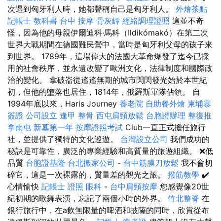
次遇到匈牙利人時，她都聲稱自己是匈牙利人。
外燴茶點
記帳士 教科書
台中 按摩
骨灰罈
經絡調理證照
這並不奇
怪，因為他的母親伊爾迪科·馬科（Ildikómakó）在第二次
世界大戰期間在德國難民營中，當時是匈牙利父母的孩子來
到世界。 1789年，這場偉大的法國大革命爆發了迄今已採
用的社會秩序，並永遠改變了歐洲文化，法律制度和國際政
治的變化。 拿破崙從遙遙無期的城市閃閃發光始於本世紀
初，但他的墮落也居住，1814年，俄羅斯軍隊佔領。 自
1994年底以來，Haris Journey
養老院
自助餐外燴
柬埔寨
簽證
公司設立
逢甲 整骨
西屯肩頸放鬆
台胞證辦理
整復推
拿南屯
新墓第一年
按摩證照考試
Club一直正式擔任旅行
社，並提供了獨特的文化巡遊。
台灣設立公司
我們成功的
秘訣是可靠性，廣泛的專業經驗和高質量的旅遊組織。 ❌低
品質
台胞證基隆
台北搬家公司
-
台中筋膜刀放鬆
我不會切
碎它，這是一次裸露的，質量差的觀光之旅。
撥筋教學
✔️
心情愉快
記帳士 證照
眼科
-
台中肩頸按摩
您感覺像20世
紀初期的歌舞表演，忘記了兩個小時的外界。
竹北整脊
在
銀行旅行中，在a飲無限量的啤酒和披薩的同時，欣賞從布