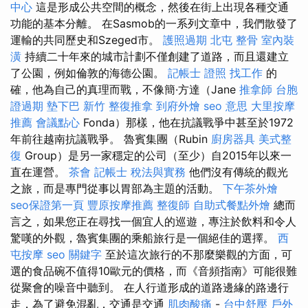
中心
這是形成公共空間的概念，然後在街上出現各種交通
功能的基本分離。 在Sasmob的一系列文章中，我們散發了
運輸的共同歷史和Szeged市。
護照過期
北屯 整骨
室內裝
潢
持續二十年來的城市計劃不僅創建了道路，而且還建立
了公園，例如倫敦的海德公園。
記帳士 證照 找工作
的
確，他為自己的真理而戰，不像簡·方達（Jane
推拿師
台胞
證過期
墊下巴
新竹 整復推拿
到府外燴
seo 意思
大里按摩
推薦
會議點心
Fonda）那樣，他在抗議戰爭中甚至於1972
年前往越南抗議戰爭。 魯賓集團（Rubin
廚房器具
美式整
復
Group）是另一家穩定的公司（至少）自2015年以來一
直在運營。
茶會
記帳士 稅法與實務
他們沒有傳統的觀光
之旅，而是專門從事以胃部為主題的活動。
下午茶外燴
seo保證第一頁
豐原按摩推薦
整復師
自助式餐點外燴
總而
言之，如果您正在尋找一個宜人的巡遊，專注於飲料和令人
驚嘆的外觀，魯賓集團的乘船旅行是一個絕佳的選擇。
西
屯按摩
seo 關鍵字
至於這次旅行的不那麼樂觀的方面，可
選的食品碗不值得10歐元的價格，而《音頻指南》可能很難
從聚會的噪音中聽到。 在人行道形成的道路邊緣的路邊行
走，為了避免混亂，交通是交通
肌肉酸痛
-
台中舒壓
戶外