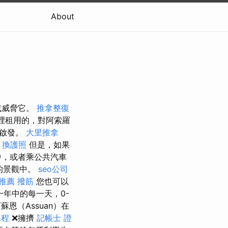
About
或威脅它。
推拿整復
裡租用的，對阿索羅
的啟發。
大里推拿
換護照
但是，如果
中，或者乘公共汽車
的景觀中。
seo公司
推薦 撥筋
您也可以
一年中的每一天，0-
恩（Assuan）在
課程
❌擁擠
記帳士 證