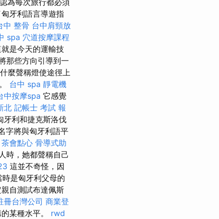
們認為每次旅行都必須
了匈牙利語言導遊指
台中 整骨
台中肩頸放
 spa
穴道按摩課程
 這就是今天的運輸技
將那些方向引導到一
什麼聲稱燈使途徑上
因。
台中 spa
靜電機
台中按摩spa
它感覺
新北
記帳士 考試 報
匈牙利和捷克斯洛伐
個名字將與匈牙利語平
茶會點心
骨導式助
人時，她都聲稱自己
23
這並不奇怪，因
，當時是匈牙利父母的
定親自測試布達佩斯
註冊台灣公司
商業登
構的某種水平。
rwd