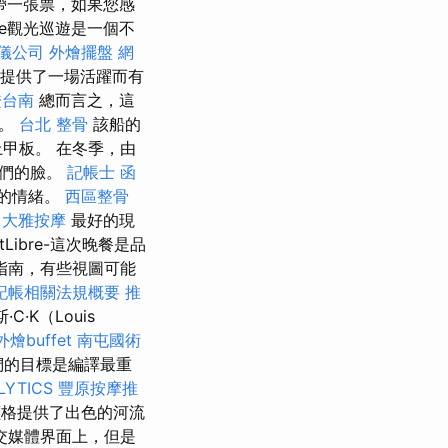
天帶一張票，如果您感
ne觀光巡遊是一個不
儀公司
外燴擺盤
網
法，提供了一場活躍而有
證台南
總而言之，這
方。
台北 整骨
該船的
甲板。 在冬季，由
我們的臉。
記帳士 函
演的情緒。
西區整骨
-
大雅按摩
最好的現
fetLibre-這次晚餐是品
​指南，有些視圖可能
記帳相關法規概要
推
·K（Louis
外燴buffet
南屯國術
我們的目標是編譯最重
LYTICS
豐原按摩推
的價格提供了出色的河流
交媒體界面上，但是