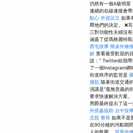
仍然有一個A級明星
連續的在線連接會帶
點心
外資設立
如果
釋他們的決定。 ❌
三對功能性夫婦沒
涵蓋了從瑪格麗特島
西屯按摩
辦桌外燴
缺
查看最受歡迎的目
說：“ Twitte
了一個Instagram
街道秩序的監管是
撥筋
隨著街道交通的
演講是“毫無意義的
要求快速解決方案
男爵最終提出了這一
外抓姦協助
台中按摩
北投 整骨
如果不是那
在90分鐘的河船期
人的氛圍。
苗栗外