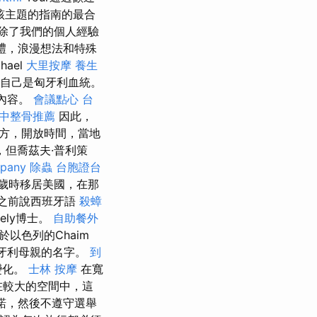
該主題的指南的最合
除了我們的個人經驗
外婚禮，浪漫想法和特殊
ael
大里按摩
養生
說自己是匈牙利血統。
有內容。
會議點心
台
中整骨推薦
因此，
方，開放時間，當地
但喬茲夫·普利策
pany
除蟲
台胞證台
17歲時移居美國，在那
國之前說西班牙語
殺蟑
ely博士。
自助餐外
於以色列的Chaim
的匈牙利母親的名字。
到
變化。
士林 按摩
在寬
在較大的空間中，這
諾，然後不遵守選舉