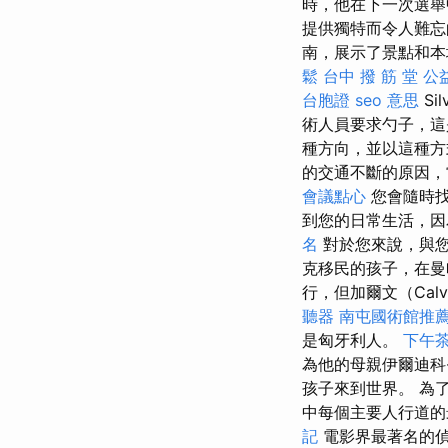
時，他在下一次選舉
提供獨特而令人難忘
南，展示了景點和
鬆
台中 撥 筋 堂 
台胞證
seo 意思
Si
術人員要求勺子，
種方向，並以這種
的交通不斷的原因，
會議點心
您會隨時找
到您的日常生活，因
名
對於您來說，與您
克移民的孩子，在
行，但加爾文（Cal
聽器
南屯國術館推
是匈牙利人。
下午
為他的母親伊爾迪科·
孩子來到世界。 為
中每個主要人行道的
記
電影界最著名的偵