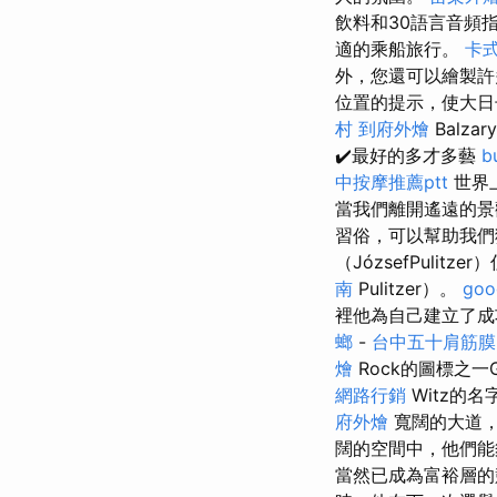
飲料和30語言音頻
適的乘船旅行。
卡
外，您還可以繪製
位置的提示，使大
村
到府外燴
Balz
✔️最好的多才多藝
b
中按摩推薦ptt
世界
當我們離開遙遠的景
習俗，可以幫助我
（JózsefPulit
南
Pulitzer）。
goo
裡他為自己建立了成
螂
-
台中五十肩筋膜
燴
Rock的圖標之一G
網路行銷
Witz的名
府外燴
寬闊的大道，
闊的空間中，他們
當然已成為富裕層的