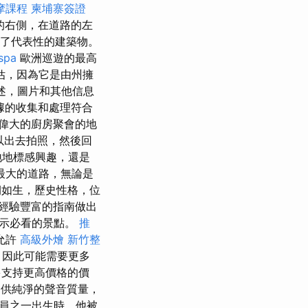
摩課程
柬埔寨簽證
的右側，在道路的左
了代表性的建築物。
spa
歐洲巡遊的最高
估，因為它是由州擁
描述，圖片和其他信息
據的收集和處理符合
偉大的廚房聚會的地
以出去拍照，然後回
地地標感興趣，還是
最大的道路，無論是
如生，歷史性格，位
經驗豐富的指南做出
顯示必看的景點。
推
允許
高級外燴
新竹整
，因此可能需要更多
多支持更高價格的價
供純淨的聲音質量，
演員之一出生時，他被