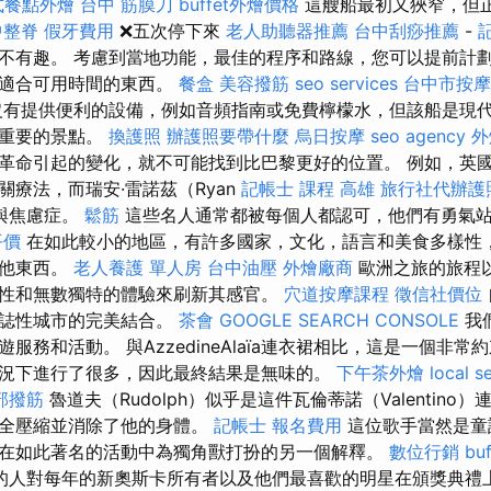
式餐點外燴
台中 筋膜刀
buffet外燴價格
這艘船最初又狹窄，但
中整脊
假牙費用
❌五次停下來
老人助聽器推薦
台中刮痧推薦
-
不有趣。 考慮到當地功能，最佳的程序和路線，您可以提前計
有適合可用時間的東西。
餐盒
美容撥筋
seo services
台中市按摩
有提供便利的設備，例如音頻指南或免費檸檬水，但該船是現
最重要的景點。
換護照
辦護照要帶什麼
烏日按摩
seo agency
外
革命引起的變化，就不可能找到比巴黎更好的位置。 例如，英
關療法，而瑞安·雷諾茲（Ryan
記帳士 課程 高雄
旅行社代辦護
在與焦慮症。
鬆筋
這些名人通常都被每個人都認可，他們有勇氣
平價
在如此較小的地區，有許多國家，文化，語言和美食多樣性
其他東西。
老人養護 單人房
台中油壓
外燴廠商
歐洲之旅的旅程
性和無數獨特的體驗來刷新其感官。
穴道按摩課程
徵信社價位
標誌性城市的完美結合。
茶會
GOOGLE SEARCH CONSOLE
我
服務和活動。 與AzzedineAlaïa連衣裙相比，這是一個非
況下進行了很多，因此最終結果是無味的。
下午茶外燴
local s
部撥筋
魯道夫（Rudolph）似乎是這件瓦倫蒂諾（Valentin
完全壓縮並消除了他的身體。
記帳士 報名費用
這位歌手當然是童
在如此著名的活動中為獨角獸打扮的另一個解釋。
數位行銷
bu
的人對每年的新奧斯卡所有者以及他們最喜歡的明星在頒獎典禮