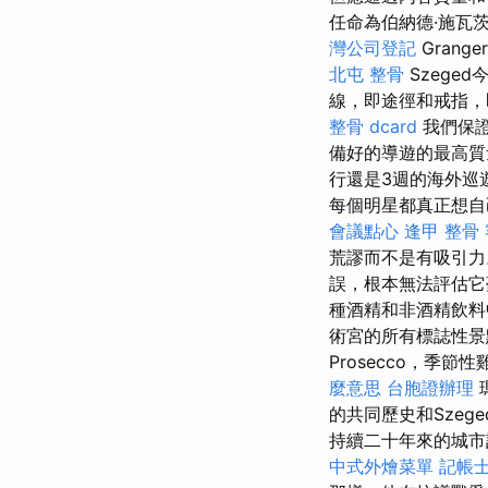
任命為伯納德·施瓦茨（
灣公司登記
Gran
北屯 整骨
Szege
線，即途徑和戒指，
整骨 dcard
我們保證
備好的導遊的最高
行還是3週的海外巡
每個明星都真正想自
會議點心
逢甲 整骨
荒謬而不是有吸引
誤，根本無法評估它夢
種酒精和非酒精飲
術宮的所有標誌性
Prosecco，季
麼意思
台胞證辦理
的共同歷史和Szeg
持續二十年來的城市
中式外燴菜單
記帳士