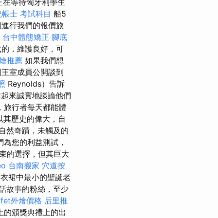
正在等待匈牙利學生
記帳士 考試科目
船5
劃進行我們的報價旅
台中體態矯正
腳底
代的，維護良好，可
燴推薦
如果我們想
國王室成員公開談到
照
Reynolds）告訴
站起來誠實地談論他們
，旅行者每天都能體
以其歷史的偉大，自
自然奇蹟，未觸及的
們為您的利益測試，
常約束的選擇，但其巨大
eo
台南搬家
穴道按
o）連衣裙中最小的聖誕老
話故事的粉絲，至少
ffet外燴價格
后里推
上的頒獎典禮上的出