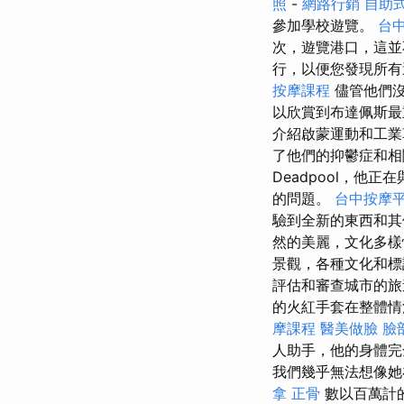
照
-
網路行銷
自助
參加學校遊覽。
台
次，遊覽港口，這並
行，以便您發現所
按摩課程
儘管他們沒
以欣賞到布達佩斯
介紹啟蒙運動和工業
了他們的抑鬱症和相
Deadpool，他正
的問題。
台中按摩
驗到全新的東西和
然的美麗，文化多樣
景觀，各種文化和
評估和審查城市的旅遊
的火紅手套在整體情
摩課程
醫美做臉
臉
人助手，他的身體
我們幾乎無法想像她
拿
正骨
數以百萬計