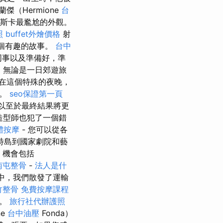
蘭傑（Hermione
台
奧斯卡最尷尬的外觀。
照
buffet外燴價格
射
一個有趣的故事。
台中
同事以及準備好，準
家
無論是一日郊遊旅
，在這個特殊的夜晚，
了。
seo保證第一頁
以至於最終結果將更
造型師也犯了一個錯
體按摩
- 您可以從各
特島到國家劇院和藝
機會包括
南屯整骨
-
法人是什
章中，我們散發了運輸
竹整骨
免費按摩課程
園。
旅行社代辦護照
ne
台中油壓
Fonda）