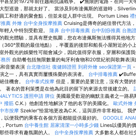
甚至於1972年前往越南抗議戰爭。 ✔️無限的電路 - 在同一
型巡遊，那就太好了。 當涉及到布達佩斯的巡遊時，Silverli
工和舒適的聚會點，但並未從人群中出現。 Portum Lines
禮
摩推薦
外燴
台中全身按摩推薦
Cruising是傳奇的絕佳替代方
在年輕人中特別受歡迎。
隆鼻
台中排毒推薦
台中刮痧推薦
台胞
的觀光體驗，並具有歷史氛圍，您在布達佩斯無法獲得其他地
（360°景觀的最佳地點），半覆蓋的後部和船長小屋附近的小上
室外觀光的娛樂性可能會減少，因此值得穿衣服，穿層和保護
事務所
自助餐包括無限數量的匈牙利食物和20世紀初與歌舞表
蹈和音樂表演
台北徵信社
復健師證照
到府外燴
seo保證第一頁
演之一，具有真實而屢獲殊榮的表演者。
台中排毒推薦
✔️Buf
的絕佳機會。
台中泰式按摩
但是，重要的是要注意，沒有大聲的​
。 著名的普利策獎是在他為此目的留下的來源去世後建立的。
NALYTICS
護照申請
牌位
美國最受歡迎的幽默主義者之一路易斯·C
中 撥筋
C.K.）他創造性地解決了他的名字的美國化。
歐式外燴
中市按摩
Szekler”恰當地更改為C.K.，這與原件非常相似。 
，以便我們的乘客在各個方面都能提供最好的。
GOOGLE ANA
，Portum
台中養生館
居家清潔一小時多少錢
Lines以優異
合那些尋求有趣氛圍的人。
台中全身按摩推薦
大多數名人都在社