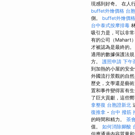
現感到好奇。 在人
buffet外燴價格
台
側。
buffet外燴價
台中泰式按摩排毒
林
吸引力是，可以非
有的公司（Maha
才被認為是最終的
適用的數據保護法
方。
護照申請
下午
到加熱的小屋的安全
外國流行景觀的自
歷史，文學還是藝
置和事件變得富有
了巨大貢獻，這些嚮
拿整復
台胞證新北
復推拿
-
台中 撥筋 
的時間和精力。
茶
值。
如何消除腳酸
但應通過內容質量