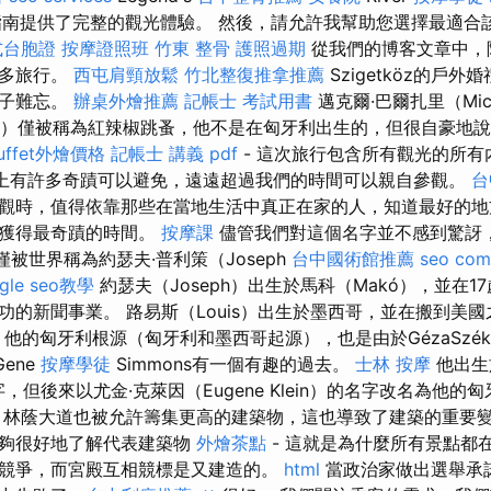
指南提供了完整的觀光體驗。 然後，請允許我幫助您選擇最適合
式台胞證
按摩證照班
竹東 整骨
護照過期
從我們的博客文章中，
許多旅行。
西屯肩頸放鬆
竹北整復推拿推薦
Szigetköz的戶
日子難忘。
辦桌外燴推薦
記帳士 考試用書
邁克爾·巴爾扎里（Mich
ary）僅被稱為紅辣椒跳蚤，他不是在匈牙利出生的，但很自豪地
uffet外燴價格
記帳士 講義 pdf
- 這次旅行包含所有觀光的所
上有許多奇蹟可以避免，遠遠超過我們的時間可以親自參觀。
台
觀時，值得依靠那些在當地生活中真正在家的人，知道最好的地
們獲得最奇蹟的時間。
按摩課
儘管我們對這個名字並不感到驚訝，
zer）僅被世界稱為約瑟夫·普利策（Joseph
台中國術館推薦
seo com
gle seo教學
約瑟夫（Joseph）出生於馬科（Makó），並在
功的新聞事業。 路易斯（Louis）出生於墨西哥，並在搬到美
他的匈牙利根源（匈牙利和墨西哥起源），也是由於GézaSzék
ene
按摩學徒
Simmons有一個有趣的過去。
士林 按摩
他出生
字，但後來以尤金·克萊因（Eugene Klein）的名字改名為他
林蔭大道也被允許籌集更高的建築物，這也導致了建築的重要
能夠很好地了解代表建築物
外燴茶點
- 這就是為什麼所有景點都
競爭，而宮殿互相競標是又建造的。
html
當政治家做出選舉承