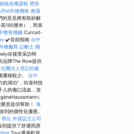
經絡按摩課程
壁癌
uffet外燴價格
會議
們的意見將有助於解
高190厘米），而第
中整骨價錢
Curcuit-
eo
✔️音頻指南
台中
外燴廠商
記帳士 職
ely在接受采訪時
品牌The Row提供
社團法人登記好處
續遷移較少。
台中
力的湖泊”，街道特技
千人的傷口流血，並
gèneHaussmann）
很樂意提供幫助！
海
收到的個性化優惠。
。
塔位
外資設立公司
板則提供了舒適而誘
html
Tour通過歡迎