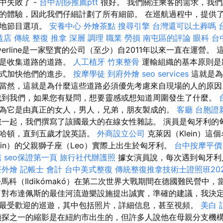
中失敗了 -
台中刮痧推薦ptt
很好。 我們關注乘客的需求，我
的體驗，因此我們仔細計劃了所有細節。 在巡航過程中，提供
本地節目選項。
安養中心
外燴茶點
搜尋引擎
台灣還可以土葬嗎
公益店 傳統 整復 推拿 深層 調理 職業 勞損 南屯區的評論
眼科
台中
lverline是一家堅實的公司（至少）自2011年以來一直在運營。
這是收集道路的道路。
人工植牙
竹東整骨
運輸組織的基本原則是
方式加快他們的進步。
按摩學徒
到府外燴
seo services
這就是為
當然，這就是為什麼這些道路必須優先考慮來自現場的人的原
到我們，如果您有疑問，想要靈感或想知道周圍發生了什麼。
為它是由真正的女人，男人，兄弟，朋友製成的。
客廳
台胞證
一起，我們撰寫了該國最大的在線女性雜誌。 演員是匈牙利的
曼哈頓，直到五歲才說英語。
外商設立公司
克萊因（Klein）這
vin）的父親獅子座（Leo）實際上出生於匈牙利。
台中按摩平價
薦
seo保證第一頁
旅行社代辦護照
據女演員說，每次遇到匈牙利
茶外燴
記帳士 會計
台中美式整復
傳統整復推拿技術士證照班20
馬科（Ildikómakó）在第二次世界大戰期間在德國難民營中
了對布達佩斯的最佳河流遊樂設施提出誠實，準確的建議，我決
最受歡迎的巡遊，其中包括照片，詳細信息，甚至視頻。
美白
探之一的縮影是在紐約市出生的，但許多人說他在母親分支機