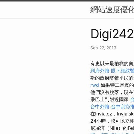
網站速度優化
Digi242
Sep 22, 2013
有史以來最糟糕的奧
到府外燴
眼下細紋
斯的政府關鍵平民的
rwd
如果特工是真的
他們沒有脫落，現在
乘巴士到附近國家
台中外燴
台中刮痧推
在Invia.cz，Invia
24小時，您可以立即
尼羅河（Nile）的F