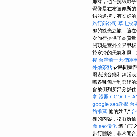
那樣，他在抗議戰爭中
覺像是在布達佩斯的大
錯的選擇，有友好的員
路行銷公司
草屯按
趣的觀光之旅，這
次旅行提供了高質量
開頭是室外全景甲板
於寒冷的天氣和風，
授
台灣前十大律師
外燴茶點
✔️民間舞
場表演音樂和舞蹈表
嚐各種匈牙利菜餚
會被側列所部分擋住
拿 證照
GOOGLE A
google seo教學
台
館推薦
他的姓氏“
台
要的內容，物有所值
薦
seo優化
總而言之
步行體驗，非常適