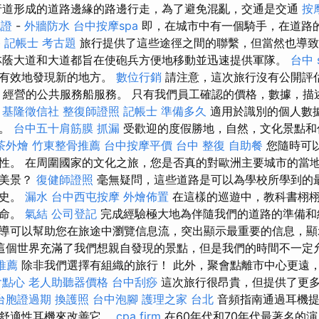
行道形成的道路邊緣的路邊行走，為了避免混亂，交通是交通
按
胞證
-
外牆防水
台中按摩spa
即，在城市中有一個騎手，在道路
格
記帳士 考古題
旅行提供了這些途徑之間的聯繫，但當然也導致
蔭大道和大道都旨在使砲兵方便地移動並迅速提供軍隊。
台中 
常有效地發現新的地方。
數位行銷
請注意，這次旅行沒有公開評
rt）經營的公共服務船服務。 只有我們員工確認的價格，數據，
。
基隆徵信社
整復師證照
記帳士 準備多久
適用於識別的個人數
規。
台中五十肩筋膜
抓漏
受歡迎的度假勝地，自然，文化景點和
茶外燴
竹東整骨推薦
台中按摩平價
台中 整復
自助餐
您隨時可
性。 在周圍國家的文化之旅，您是否真的對歐洲主要城市的當
然美景？
復健師證照
毫無疑問，這些道路是可以為學校所學到的
術史。
漏水
台中西屯按摩
外燴佈置
在這樣的巡遊中，教科書栩栩
生命。
氣結
公司登記
完成經驗極大地為伴隨我們的道路的準備和
導可以幫助您在旅途中瀏覽信息流，突出顯示最重要的信息，
這個世界充滿了我們想親自發現的景點，但是我們的時間不一定
推薦
除非我們選擇有組織的旅行！ 此外，聚會點離市中心更遠
會點心
老人助聽器價格
台中刮痧
這次旅行很昂貴，但提供了更
台胞證過期
換護照
台中泡腳
護理之家 台北
音頻指南通過耳機提
和舒適性耳機來改善它。
cpa firm
在60年代和70年代最著名的