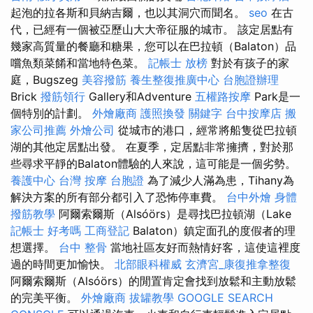
起泡的拉各斯和貝納吉爾，也以其洞穴而聞名。
seo
在古
代，已經有一個被亞歷山大大帝征服的城市。 該定居點有
幾家高質量的餐廳和糖果，您可以在巴拉頓（Balaton）品
嚐魚類菜餚和當地特色菜。
記帳士 放榜
對於有孩子的家
庭，Bugszeg
美容撥筋
養生整復推廣中心
台胞證辦理
Brick
撥筋領行
Gallery和Adventure
五權路按摩
Park是一
個特別的計劃。
外燴廠商
護照換發
關鍵字
台中按摩店
搬
家公司推薦
外燴公司
從城市的港口，經常將船隻從巴拉頓
湖的其他定居點出發。 在夏季，定居點非常擁擠，對於那
些尋求平靜的Balaton體驗的人來說，這可能是一個劣勢。
養護中心
台灣 按摩
台胞證
為了減少人滿為患，Tihany為
解決方案的所有部分都引入了恐怖停車費。
台中外燴
身體
撥筋教學
阿爾索爾斯（Alsóörs）是尋找巴拉頓湖（Lake
記帳士 好考嗎
工商登記
Balaton）鎮定面孔的度假者的理
想選擇。
台中 整骨
當地社區友好而熱情好客，這使這裡度
過的時間更加愉快。
北部眼科權威
玄濟宮_康復推拿整復
阿爾索爾斯（Alsóörs）的閒置肯定會找到放鬆和主動放鬆
的完美平衡。
外燴廠商
拔罐教學
GOOGLE SEARCH