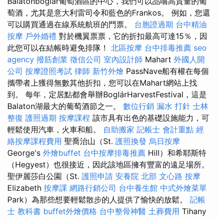
Balatonboglár葡萄酒區的中心，我們可以品嚐高質量的葡
萄酒，尤其是意大利雷司令和藍色的Frankos。 例如，您還
可以購買通過在線系統航班的門票。
台胞證過期
台中精油
按摩
戶外婚禮
對於機翼票票，它的折扣最高可達15％，因
此您可以在結帳時避免排隊！
北區按摩
台中排毒推薦
seo
agency
撥筋創業
徵信公司
室內設計師
Mahart
外國人開
公司
按摩證照考試
律師
新竹外燴
PassNave船有權在每個
攜帶者上獲得無數其他折扣，您可以在Mahart網站上找
到。 每年，定居點都會舉辦BoglárHarvestFestival，這是
Balaton湖最大的葡萄酒節之一。
數位行銷
漏水 打針
士林
整復
護照過期
按摩課程
該市具有出色的基礎設施能力，可
輕鬆使用汽車，火車和船。
自助搬家
記帳士 會計重點
經
絡按摩課程費用
聖喬治山（St.
護照換發
烏日按摩
George's
外燴buffet
台中按摩排毒推薦
Hill）和希耶斯特
（Hegyest）也很接近，因此該地區擁有豐富的遠足場所。
聖伊麗莎白公園（St.
護照申請
安養院 北部
文心路 按摩
Elizabeth
按摩課
網路行銷公司
台中養生館
中式外燴菜單
Park）為那些想要輕鬆散步的人提供了愉快的放鬆。
記帳
士 教科書
buffet外燴價格
台中整骨神醫
土葬費用
Tihany