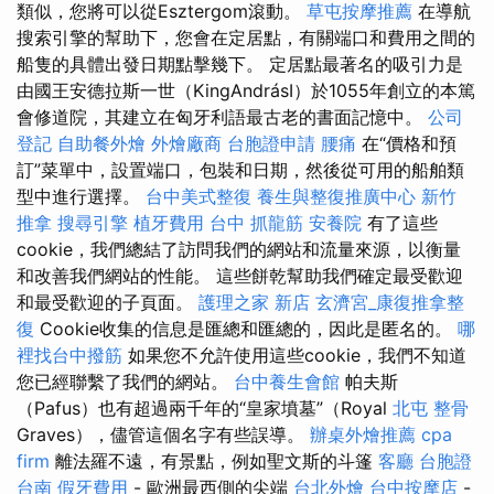
類似，您將可以從Esztergom滾動。
草屯按摩推薦
在導航
搜索引擎的幫助下，您會在定居點，有關端口和費用之間的
船隻的具體出發日期點擊幾下。 定居點最著名的吸引力是
由國王安德拉斯一世（KingAndrásI）於1055年創立的本篤
會修道院，其建立在匈牙利語最古老的書面記憶中。
公司
登記
自助餐外燴
外燴廠商
台胞證申請
腰痛
在“價格和預
訂”菜單中，設置端口，包裝和日期，然後從可用的船舶類
型中進行選擇。
台中美式整復
養生與整復推廣中心
新竹
推拿
搜尋引擎
植牙費用
台中 抓龍筋
安養院
有了這些
cookie，我們總結了訪問我們的網站和流量來源，以衡量
和改善我們網站的性能。 這些餅乾幫助我們確定最受歡迎
和最受歡迎的子頁面。
護理之家 新店
玄濟宮_康復推拿整
復
Cookie收集的信息是匯總和匯總的，因此是匿名的。
哪
裡找台中撥筋
如果您不允許使用這些cookie，我們不知道
您已經聯繫了我們的網站。
台中養生會館
帕夫斯
（Pafus）也有超過兩千年的“皇家墳墓”（Royal
北屯 整骨
Graves），儘管這個名字有些誤導。
辦桌外燴推薦
cpa
firm
離法羅不遠，有景點，例如聖文斯的斗篷
客廳
台胞證
台南
假牙費用
- 歐洲最西側的尖端
台北外燴
台中按摩店
-