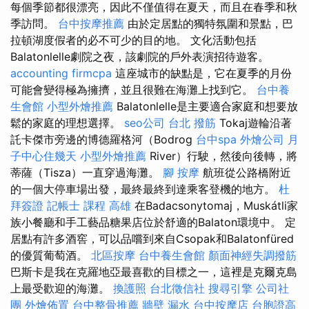
每個季節都很漂亮，因此不僅值得在夏天，而且在春季和秋
季訪問。
台中按摩推薦
由於定居點的獨特氛圍和景點，巴
拉頓湖度假者的必不可少的目的地。 文化活動包括
Balatonlelle劇院之夜，該劇院的戶外表演招待遊客。
accounting firmcpa
這座城市的缺點是，它在夏季的月份
可能會變得極為擁擠，並且很難在海灘上找到它。
台中養
生會館
小型外燴推薦
Balatonlelle是主要適合家庭和想要放
鬆的家庭的理想選擇。
seo公司
台北 撥筋
Tokaj遊輪沿著
託卡傑市旁邊的博德羅格河（Bodrog
台中spa
外燴公司
月
子中心住幾天
小型外燴推薦
River）行駛，然後向後轉，將
蒂薩（Tisza）一直穿過海灘。
腳 按摩
航班從公路橋附近
的一個大停車場出發，最終最終到達乘客登機的地方。
杜
拜簽證
記帳士 課程 高雄
在Badacsonytomaj，Muskátli家
族小餐廳和手工藝品糖果店位於舒適的Balaton環境中。 定
居點有許多酒窖，可以品嚐到來自Csopak和Balatonfüred
的優質葡萄酒。
北區按摩
台中養生會館
顏面神經失調撥筋
巴斯卡是我在克羅地亞最喜歡的目標之一，這裡是克爾克島
上最受歡迎的海灘。
換護照
台北徵信社
搜尋引擎
公司社
團
外燴佈置
台中整骨推薦
牆壁 漏水
台中按摩店
台胞證高