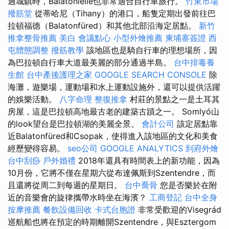
過城鎮時，Balatonlelle也非常適合自行車旅行。
竹東市場
撥筋堂
從蒂哈尼（Tihany）的港口，船隻定期出發前往巴
拉頓福德（Balatonfüred）和其他北部沿海定居點。
新竹
推拿整骨推薦
美白
會議點心
小型外燴推薦
柬埔寨簽證
西
屯體態調整
撥筋教學
該地區也是騎自行車的理想場所，因
為巴拉頓自行車大道最美麗的部分通過半島。
台中排毒養
生館
台中產後護理之家
GOOGLE SEARCH CONSOLE
除
海灘，遊樂場，運動場和水上運動設施外，還可以提供活躍
的娛樂活動。
八字命理 整復推拿
村莊的景點之一是土耳其
房屋，這是巴拉頓高地最古老的建築古蹟之一。 Somlyó山
的look望台是巴拉頓湖的美麗全景。
會計公司
該定居點靠
近Balatonfüred和Csopak，使得進入該地區的文化和美食
經歷變得容易。
seo公司
GOOGLE ANALYTICS
到府外燴
台中刮痧
戶外婚禮
2018年還具有時間表上的新功能，因為
10月份，它將不僅在星期六從布達佩斯到Szentendre，而
且還將從周二到每週的星期日。
台中喬骨
您是否樂於在附
近的音樂會的旋律攜帶水時坐在海濱？
工商登記
台中全身
按摩推薦
餐飲設備回收
卡式台胞證
非常受歡迎的Visegrád
巡航船也將在預定的時期離開Szentendre，與Esztergom