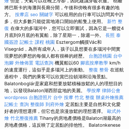
燴
但是，天氣可以在晚上冷卻，因此建議穿暖衣服。 樹籬
將巴斯卡的海灘與長廊分開，午後和傍晚有很多有趣的地
方。
按摩店
seo 關鍵字
可以租用的自行車可以訪問其中許
多，但大多數只能從當地港口開始的船隻上使用。
新竹 整
復
在偉大的多瑙河中，您可以立即嘗試，因為它是一艘從4
月底到9月底的有翼船，除了星期一，除週一外。
長照
泰
國簽證
記帳士 課程 桃園
Esztergom觸摸Vác和
Visegrád，為所有成年人，孩子以及想要在多瑙河中間實
現夢想的夢想的每個人都有很棒的經歷。
台胞證桃園
台中
泡腳
外燴佈置
電話查詢
機翼船以60
腳底按摩教學
km/h
的速度運行，這似乎是多瑙河上的衝動。
整復 整骨
在巡航
過程中，我們的乘客可以欣賞巴拉頓湖和沿海景點。
Balatonboglár是家庭和想要放鬆積極放鬆的人的理想目的
地，以發現Balaton湖西部盆地的美麗。
學按摩
律師公會
wordpress
台胞證照片
台中 按摩
竹北 整復
辦桌外燴推薦
記帳士 查詢
整復師
到府外燴
定居點主要是自然和文化愛
好者的理想選擇，但它也是浪漫放鬆的理想選擇。
歐式外
燴
竹北整復推薦
Tihany的房地產價格是Balaton湖最高的
房地產價格，這反映了定居點的排他性。 Balatonkenese