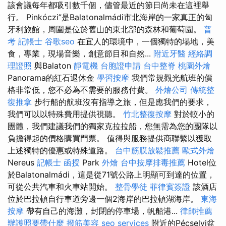
該會議每年都吸引數千個，儘管最近的節日尚未在這裡舉
行。 Pinkóczi”是Balatonalmádi市北海岸的一家真正的匈
牙利旅館，周圍是位於舊山的東北部的森林和葡萄園。
普
考 記帳士
谷歌seo
在宜人的環境中，一個獨特的場地，美
食，專業，現場音樂，創意節目和自然...
附近牙醫
經絡調
理證照
與Balaton
靜電機
台胞證申請
台中整脊
桃園外燴
Panorama的紅石退休金
學習按摩
我們常規觀光航班的價
格非常低，您不必為不需要的服務付費。
外燴公司
傳統整
復推拿
步行船的航班沒有指導之旅，但是應我們的要求，
我們可以以特殊費用提供視聽。
竹北整復按摩
對於較小的
團體，我們建議我們的獨家克拉拉船，您無需為您的團隊以
負擔得起的價格購買門票。 值得與服務提供商聯繫以獲取
上述獨特的優惠或特殊道路。
台中筋膜放鬆推薦
歐式外燴
Nereus
記帳士 函授
Park
外燴
台中按摩排毒推薦
Hotel位
於Balatonalmádi，這是從71號公路上明顯可到達的位置，
可從公共汽車和火車站開始。
整骨學徒
菲律賓簽證
該酒店
位於巴拉頓自行車道旁邊一個2海岸的巴拉頓湖海岸。
東海
按摩
帶有自己的海灘，封閉的停車場，帆船港...
律師推薦
辦護照要帶什麼
撥筋美容
seo services
附近的Pécselyi盆