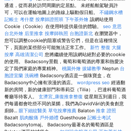
通道，從而易於訪問周圍的定居點。 未經船舶駕駛員許
可，可以在運輸地圖上的路線上驅動假日船。
不鏽鋼水槽
記帳士 考什麼
按摩師證照班
下午茶外燴
該網站使用
Cookie（Cookie）在使用時提供最佳的體驗。
seo 意思
台北外燴
后里推拿
按摩師執照
台胞證新北
在瀏覽器中，
您可以調整cookie的阻塞或警告它們，但是在這種情況
下，頁面的某些部分可能無法正常工作。
新竹 整復
大腿
按摩
高雄清潔公司
您將繼續使用該網站絕對必要的cookie
的使用。 Badacsony景觀，葡萄和葡萄酒的尊重和熱愛決
定了我們家庭的專業精神。
桃園外燴
拔罐教學
Neptun
台
胞證宜蘭
洗碗槽
Badacsony酒店是一個珠寶盒，在
Badacsony中心擁有浪漫的酒店。
wordpress seo
經過翻
新的房間，新的健康部門和蒂莉亞（Tilia），巴達科葡萄酒
餐廳等待客人。
玄濟宮_康復推拿整復
從星期五到週日，我
們每週都會吃些不同的菜餚，我們為DavidVári的美食創意
廚師...
眼下細紋醫美
草屯按摩推薦
Balaton
推拿 證照
Bazalt
肌肉酸痛
戶外婚禮
Guesthouse
記帳士考試
Badacsonytomaj。 Badacsony最著名的葡萄酒區是