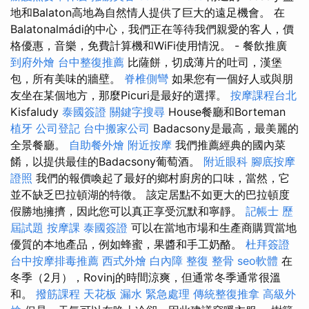
地和Balaton高地為自然情人提供了巨大的遠足機會。 在
Balatonalmádi的中心，我們正在等待我們親愛的客人，價
格優惠，音樂，免費計算機和WiFi使用情況。 - 餐飲推廣
到府外燴
台中整復推薦
比薩餅，切成薄片的吐司，漢堡
包，所有美味的牆壁。
脊椎側彎
如果您有一個好人或與朋
友坐在某個地方，那麼Picuri是最好的選擇。
按摩課程台北
Kisfaludy
泰國簽證
關鍵字搜尋
House餐廳和Borteman
植牙
公司登記
台中搬家公司
Badacsony是最高，最美麗的
全景餐廳。
自助餐外燴
附近按摩
我們推薦經典的國內菜
餚，以提供最佳的Badacsony葡萄酒。
附近眼科
腳底按摩
證照
我們的報價喚起了最好的鄉村廚房的口味，當然，它
並不缺乏巴拉頓湖的特徵。 該定居點不如更大的巴拉頓度
假勝地擁擠，因​​此您可以真正享受沉默和寧靜。
記帳士 歷
屆試題
按摩課
泰國簽證
可以在當地市場和生產商購買當地
優質的本地產品，例如蜂蜜，果醬和手工奶酪。
杜拜簽證
台中按摩排毒推薦
西式外燴
白內障
整復 整骨
seo軟體
在
冬季（2月），Rovinj的時間涼爽，但通常冬季通常很溫
和。
撥筋課程
天花板 漏水 緊急處理
傳統整復推拿
高級外