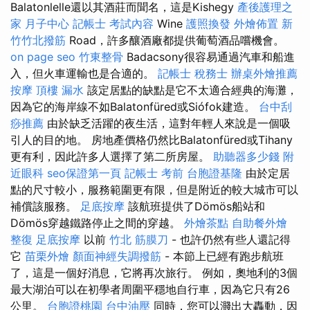
Balatonlelle還以其酒莊而聞名，這是Kishegy
產後護理之
家 月子中心
記帳士 考試內容
Wine
護照換發
外燴佈置
新
竹竹北撥筋
Road，許多釀酒廠都提供葡萄酒品嚐機會。
on page seo
竹東整骨
Badacsony很容易通過汽車和船進
入，但火車運輸也是合適的。
記帳士 稅務士
辦桌外燴推薦
按摩
頂樓 漏水
該定居點的缺點是它不太適合經典的海灘，
因為它的海岸線不如Balatonfüred或Siófok建造。
台中刮
痧推薦
由於缺乏活躍的夜生活，這對年輕人來說是一個吸
引人的目的地。 房地產價格仍然比Balatonfüred或Tihany
更有利，因此許多人選擇了第二所房屋。
助聽器多少錢
附
近眼科
seo保證第一頁
記帳士 考前
台胞證基隆
由於定居
點的尺寸較小，服務範圍更有限，但是附近的較大城市可以
補償該服務。
足底按摩
該航班提供了Dömös船站和
Dömös穿越鐵路停止之間的穿越。
外燴茶點
自助餐外燴
整復
足底按摩
以前
竹北 筋膜刀
- 也許仍然有些人還記得
它
苗栗外燴
顏面神經失調撥筋
- 本節上已經有跑步航班
了，這是一個好消息，它將再次旅行。 例如，奧地利的3個
最大湖泊可以在初學者周圍平穩地自行車，因為它只有26
公里。
台胞證桃園
台中油壓
同時，您可以濺出大轟動，因