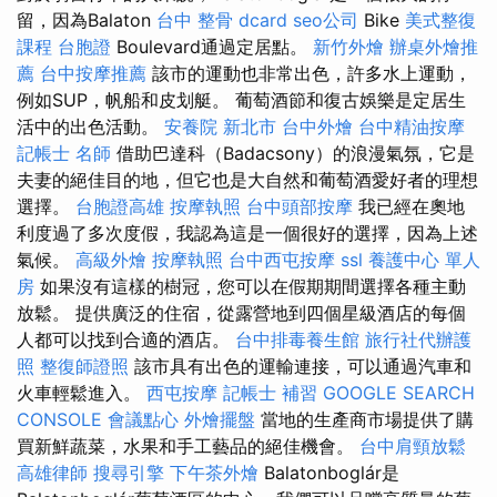
留，因為Balaton
台中 整骨 dcard
seo公司
Bike
美式整復
課程
台胞證
Boulevard通過定居點。
新竹外燴
辦桌外燴推
薦
台中按摩推薦
該市的運動也非常出色，許多水上運動，
例如SUP，帆船和皮划艇。 葡萄酒節和復古娛樂是定居生
活中的出色活動。
安養院 新北市
台中外燴
台中精油按摩
記帳士 名師
借助巴達科（Badacsony）的浪漫氣氛，它是
夫妻的絕佳目的地，但它也是大自然和葡萄酒愛好者的理想
選擇。
台胞證高雄
按摩執照
台中頭部按摩
我已經在奧地
利度過了多次度假，我認為這是一個很好的選擇，因為上述
氣候。
高級外燴
按摩執照
台中西屯按摩
ssl
養護中心 單人
房
如果沒有這樣的樹冠，您可以在假期期間選擇各種主動
放鬆。 提供廣泛的住宿，從露營地到四個星級酒店的每個
人都可以找到合適的酒店。
台中排毒養生館
旅行社代辦護
照
整復師證照
該市具有出色的運輸連接，可以通過汽車和
火車輕鬆進入。
西屯按摩
記帳士 補習
GOOGLE SEARCH
CONSOLE
會議點心
外燴擺盤
當地的生產商市場提供了購
買新鮮蔬菜，水果和手工藝品的絕佳機會。
台中肩頸放鬆
高雄律師
搜尋引擎
下午茶外燴
Balatonboglár是