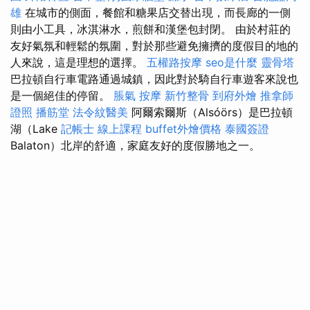
雄
在城市的側面，餐館和糖果店交替出現，而長廊的一側
則由小工具，冰淇淋水，煎餅和漢堡包封閉。 由於村莊的
友好氣氛和輕鬆的氛圍，對於那些避免擁擠的度假目的地的
人來說，這是理想的選擇。
五權路按摩
seo是什麼
靈骨塔
巴拉頓自行車電路通過城鎮，因此對於騎自行車遊客來說也
是一個絕佳的停留。
脹氣 按摩
新竹整骨
到府外燴
推拿師
證照
播筋堂
法令紋醫美
阿爾索爾斯（Alsóörs）是巴拉頓
湖（Lake
記帳士 線上課程
buffet外燴價格
泰國簽證
Balaton）北岸的舒適，家庭友好的度假勝地之一。