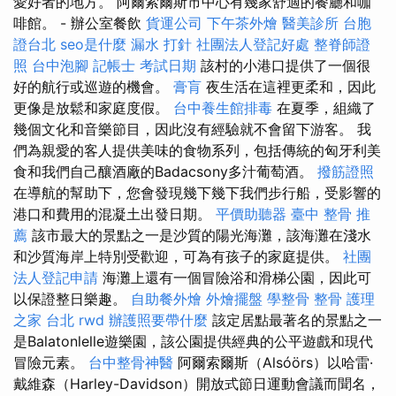
愛好者的地方。 阿爾索爾斯市中心有幾家舒適的餐廳和咖
啡館。 - 辦公室餐飲
貨運公司
下午茶外燴
醫美診所
台胞
證台北
seo是什麼
漏水 打針
社團法人登記好處
整脊師證
照
台中泡腳
記帳士 考試日期
該村的小港口提供了一個很
好的航行或巡遊的機會。
膏肓
夜生活在這裡更柔和，因此
更像是放鬆和家庭度假。
台中養生館排毒
在夏季，組織了
幾個文化和音樂節目，因此沒有經驗就不會留下游客。 我
們為親愛的客人提供美味的食物系列，包括傳統的匈牙利美
食和我們自己釀酒廠的Badacsony多汁葡萄酒。
撥筋證照
在導航的幫助下，您會發現幾下幾下我們步行船，受影響的
港口和費用的混凝土出發日期。
平價助聽器
臺中 整骨 推
薦
該市最大的景點之一是沙質的陽光海灘，該海灘在淺水
和沙質海岸上特別受歡迎，可為有孩子的家庭提供。
社團
法人登記申請
海灘上還有一個冒險浴和滑梯公園，因此可
以保證整日樂趣。
自助餐外燴
外燴擺盤
學整骨
整骨
護理
之家 台北
rwd
辦護照要帶什麼
該定居點最著名的景點之一
是Balatonlelle遊樂園，該公園提供經典的公平遊戲和現代
冒險元素。
台中整骨神醫
阿爾索爾斯（Alsóörs）以哈雷·
戴維森（Harley-Davidson）開放式節日運動會議而聞名，