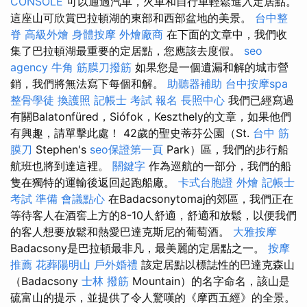
CONSOLE
可以通過汽車，火車和自行車輕鬆進入定居點。
這座山可欣賞巴拉頓湖的東部和西部盆地的美景。
台中整
脊
高級外燴
身體按摩
外燴廠商
在下面的文章中，我們收
集了巴拉頓湖最重要的定居點，您應該去度假。
seo
agency
牛角 筋膜刀撥筋
如果您是一個遺漏和解的城市營
銷，我們將無法寫下每個和解。
助聽器補助
台中按摩spa
整骨學徒
換護照
記帳士 考試 報名
長照中心
我們已經寫過
有關Balatonfüred，Siófok，Keszthely的文章，如果他們
有興趣，請單擊此處！ 42歲的聖史蒂芬公園（St.
台中 筋
膜刀
Stephen's
seo保證第一頁
Park）區，我們的步行船
航班也將到達這裡。
關鍵字
作為巡航的一部分，我們的船
隻在獨特的運輸後返回起跑船廠。
卡式台胞證
外燴
記帳士
考試 準備
會議點心
在Badacsonytomaj的郊區，我們正在
等待客人在酒窖上方的8-10人舒適，舒適和放鬆，以便我們
的客人想要放鬆和熱愛巴達克斯尼的葡萄酒。
大雅按摩
Badacsony是巴拉頓最非凡，最美麗的定居點之一。
按摩
推薦
花葬陽明山
戶外婚禮
該定居點以標誌性的巴達克森山
（Badacsony
士林 撥筋
Mountain）的名字命名，該山是
硫富山的提示，並提供了令人驚嘆的《摩西五經》的全景。