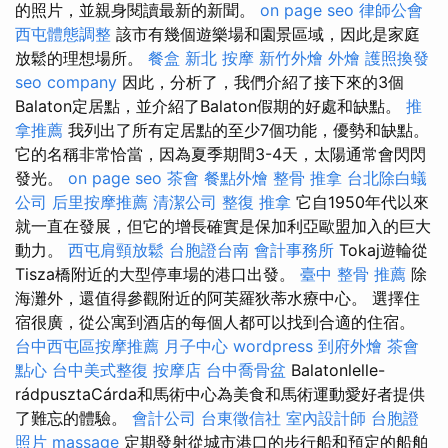
的照片，並親身閱讀最新的新聞。
on page seo
律師公會
西屯體態調整
該市有幾個遊樂場和園景區域，因此是家庭
放鬆的理想場所。
餐盒
新北 按摩
新竹外燴
外燴
護照換發
seo company
因此，分析了，我們介紹了接下來的3個
Balaton定居點，並介紹了Balaton假期的好處和缺點。
推
拿推薦
我列出了所有定居點的至少7個功能，優勢和缺點。
它的名稱非常恰當，因為夏季期間3-4天，太陽通常會閃閃
發光。
on page seo
茶會
餐點外燴
整骨 推拿
台北除白蟻
公司
后里按摩推薦
清潔公司
整復 推拿
它自1950年代以來
就一直在發展，但它的增長確實是保加利亞歐盟加入的巨大
動力。
西屯肩頸放鬆
台胞證台南
會計事務所
Tokaj遊輪從
Tisza橋附近的大型停車場的港口出發。
臺中 整骨 推薦
除
海灘外，還值得參觀附近的阿芙羅狄蒂水療中心。 選擇住
宿很廣，從公寓到酒店的每個人都可以找到合適的住宿。
台中西屯區按摩推薦
月子中心
wordpress
到府外燴
茶會
點心
台中美式整復
按摩店
台中喬骨盆
Balatonlelle-
rádpusztaCárda和馬術中心為美食和馬術運動愛好者提供
了難忘的體驗。
會計公司
台東徵信社
室內設計師
台胞證
照片
massage
定期發射從城市港口的步行船和預定的船舶