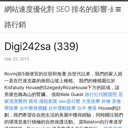
網站速度優化對 SEO 排名的影響-網
路行銷
Digi242sa (339)
Sep 22, 2013
Rovinj前5個便宜的住宿和海灘 自世代以來，我們的家人就
一直在巴達克森的南部山坡上種植。 我們的種植園位於
Kisfaludy House的SzegedyRózaHouse下方的區域，該
房屋也稱為山的腎臟。 借助Kele Guest
旅行社代辦護照
居
家清潔費用
寶塔
撥筋創業
seo是什麼
大里按摩
外燴
茶會
學按摩
台中整骨價錢
台中運動按摩
台中 整骨
House的計
劃，我們希望在自然生活的美麗中獲得經驗，同時關注我們
的環境並進行積極的自然保護活動。 當Balaton自行車道穿