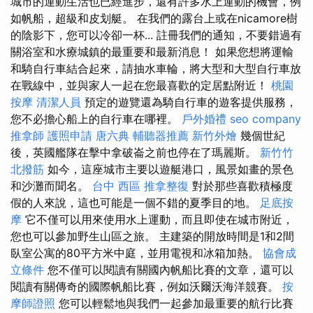
城市的運動生活也已經進步，還有許多水上運動的機會，例
如帆船，超級和皮划艇。 在我們的露台上或在nicamore樹
的陰影下，您可以冷卻一杯... 註冊我們的通知，不要錯過有
關浴室和水療城鎮的最重要和最新消息！ 如果您想將運輸
和騎自行車結合起來，請抽水車輪，將大型和大型自行車放
在戰線中，並與家人一起在您最喜歡的定居點附近！
桃園
按摩
清潔人員
預定的遊覽還為騎自行車的遊客提供服務，
您不必擔心船上的自行車在哪裡。
戶外婚禮
seo company
推拿師
護照申請
唐六典
輔聽器推薦
新竹外燴
幾個世紀
後，英國艦隊在擊中拿破崙之前也停在了瑪麗斯。
新竹竹
北撥筋
如今，這座城市主要以遊艇港口，風景如畫的景色
和沙灘而聞名。
台中 西區 推拿整復
對於那些喜歡積極度
假的人來說，這也可能是一個不錯的夏季目的地。
足底按
摩
它不僅可以用來使用水上運動，而且即使在城市附近，
您也可以參加野生山區之旅。 主建築的開放時間是1和2間
臥室公寓的80平方米中庭，並用電視和冰箱加熱。
協會成
立條件
您不僅可以閱讀有關國內帆船比賽的文章，還可以
閱讀有關傳奇的國際帆船比賽，例如沃爾沃海洋競賽。
按
摩師證照
您可以輕鬆地與我們一起參加最重要的航行比賽