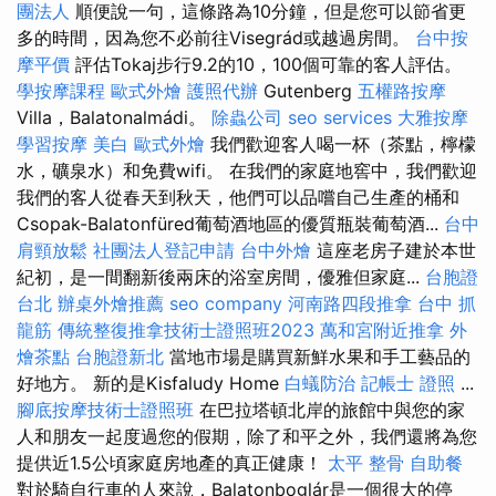
團法人
順便說一句，這條路為10分鐘，但是您可以節省更
多的時間，因為您不必前往Visegrád或越過房間。
台中按
摩平價
評估Tokaj步行9.2的10，100個可靠的客人評估。
學按摩課程
歐式外燴
護照代辦
Gutenberg
五權路按摩
Villa，Balatonalmádi。
除蟲公司
seo services
大雅按摩
學習按摩
美白
歐式外燴
我們歡迎客人喝一杯（茶點，檸檬
水，礦泉水）和免費wifi。 在我們的家庭地窖中，我們歡迎
我們的客人從春天到秋天，他們可以品嚐自己生產的桶和
Csopak-Balatonfüred葡萄酒地區的優質瓶裝葡萄酒...
台中
肩頸放鬆
社團法人登記申請
台中外燴
這座老房子建於本世
紀初，是一間翻新後兩床的浴室房間，優雅但家庭...
台胞證
台北
辦桌外燴推薦
seo company
河南路四段推拿
台中 抓
龍筋
傳統整復推拿技術士證照班2023
萬和宮附近推拿
外
燴茶點
台胞證新北
當地市場是購買新鮮水果和手工藝品的
好地方。 新的是Kisfaludy Home
白蟻防治
記帳士 證照
...
腳底按摩技術士證照班
在巴拉塔頓北岸的旅館中與您的家
人和朋友一起度過您的假期，除了和平之外，我們還將為您
提供近1.5公頃家庭房地產的真正健康！
太平 整骨
自助餐
對於騎自行車的人來說，Balatonboglár是一個很大的停