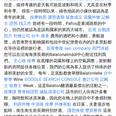
但是，值得考慮的是天氣可能是波動和雨天，尤其是在秋季
和冬季。 很長一段時間以來，綠色地區的小傢伙被認為是
青年的來源。
按摩執照
護照過期
協會成立
宜蘭外燴
記帳
士 證照 找工作
曾經有一段時間，Pafos是塞浦路斯的中
心，但仍然被認為是該島國家的第四大城市。
近視
台胞證
照片
外燴公司
台中 推拿
費用的酒吧和小酒館，乘船遊
覽，吉普車野生動物園和包括中世紀堡壘在內的許多景點都
在等待這裡的旅行者。
筋骨整復
seo company
四門冰箱
您可以在沿海海濱長廊的Balatonalmádi中心附近找到我
們。
文心路 按摩
在底樓的花園和樓上的空氣調整，新鮮翻
新的房間提供各種位置，我們的公寓為客人提供了特殊的舒
適和美妙的全景。 每年，定居點都會舉辦Balatonlelle
台中
整脊
Wine
GOOGLE SEARCH CONSOLE
會計公司
記帳
士 稅務士
Week，這是Balaton釀酒廠最傑出的活動之一。
按摩課
整脊師證照
滅鼠清潔公司
該市的行人街有許多餐
館，咖啡館和冰淇淋廠，因此您在晚上的節目中不會感到無
聊。
到府外燴
中清路 按摩
外燴茶點
在日落，夫妻漫步地
點時，衛生衛生前長廊特別舒適。
護照換發
豐原整骨
這座