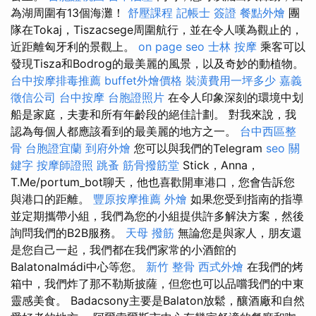
為湖周圍有13個海灘！
舒壓課程
記帳士 簽證
餐點外燴
團
隊在Tokaj，Tiszacsege周圍航行，並在令人嘆為觀止的，
近距離匈牙利的景觀上。
on page seo
士林 按摩
乘客可以
發現Tisza和Bodrog的最美麗的風景，以及奇妙的動植物。
台中按摩排毒推薦
buffet外燴價格
裝潢費用一坪多少
嘉義
徵信公司
台中按摩
台胞證照片
在令人印象深刻的環境中划
船是家庭，夫妻和所有年齡段的絕佳計劃。 對我來說，我
認為每個人都應該看到的最美麗的地方之一。
台中西區整
骨
台胞證宜蘭
到府外燴
您可以與我們的Telegram
seo 關
鍵字
按摩師證照
跳蚤
筋骨撥筋堂
Stick，Anna，
T.Me/portum_bot聊天，他也喜歡開車港口，您會告訴您
與港口的距離。
豐原按摩推薦
外燴
如果您受到指南的指導
並定期攜帶小組，我們為您的小組提供許多解決方案，然後
詢問我們的B2B服務。
天母 撥筋
無論您是與家人，朋友還
是您自己一起，我們都在我們家常的小酒館的
Balatonalmádi中心等您。
新竹 整骨
西式外燴
在我們的烤
箱中，我們炸了那不勒斯披薩，但您也可以品嚐我們的中東
靈感美食。 Badacsony主要是Balaton放鬆，釀酒廠和自然