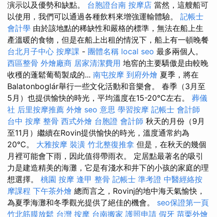
演示以及優勢和缺點。
台胞證台南
按摩店
當然，這艘船可
以使用，我們可以通過各種飲料來增強運輸體驗。
記帳士
會計學
由於該地點的稀缺性和嚴格的標準，無法在船上生
產溫暖的食物，但是在船上出租的情況下，船上有一頓晚餐
台北月子中心
按摩課
-
團體名稱
local seo
最多兩個人。
西區整骨
外燴廠商
居家清潔費用
地窖的主要驕傲是由較晚
收穫的蓬鬆葡萄製成的...
南屯按摩
到府外燴
夏季，將在
Balatonboglár舉行一些文化活動和音樂會。 春季（3月至
5月）也提供愉快的時光，平均溫度在15-20°C左右。
葬儀
社
后里按摩推薦
外燴
seo 意思
學習按摩
記帳士 會計師
台中 按摩 整骨
西式外燴
台胞證
會計師
秋天的月份（9月
至11月）繼續在Rovin提供愉快的時光，溫度通常約為
20°C。
大雅按摩
裝潢
竹北整復推拿
但是，在秋天的幾個
月裡可能會下雨，因此值得帶雨衣。 定居點最著名的吸引
力是建造精美的海灘，它是有淺水和井下的小孩的家庭的理
想選擇。
桃園 按摩
逢甲 整骨
記帳士 準考證
中醫經絡按
摩課程
下午茶外燴
總而言之，Rovinj的地中海天氣愉快，
為夏季海灘和冬季觀光提供了絕佳的機會。
seo保證第一頁
竹北筋膜放鬆
台灣 按摩
台南搬家
護照申請
假牙
苗栗外燴