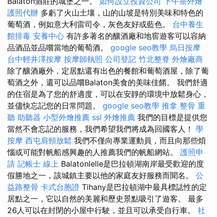
Balaton酒莊的城堡之一。
如何設立投資公司
下午茶外燴
護照代辦
多虧了火山土壤，山的山坡是特別美味和特色的
葡萄酒，例如意大利雷司令，灰色友好或藍色。
台中養生
館排毒
安養中心
有許多著名的釀酒廠和地窖遊客可以容納
品酒品並品嚐當地的葡萄酒。
google seo教學
烏日按摩
台中輕井澤按摩
按摩師執照
公司登記
竹北整脊
外燴廠商
除了釀酒廠外，定居點還有出色的餐館和葡萄酒屋，除了葡
萄酒之外，還可以品嚐Balaton美食的美味佳餚。 我們舒適
的住宿是為了您的舒適度，可以在安靜的環境中放鬆身心，
並儘快忘記您的日常問題。
google seo教學
推拿 整骨
重
聽 助聽器
小型外燴推薦
ssl
外燴推薦
我們的目標是提供您
當然不會忘記的服務，我們希望我們將成為回國客人！
學
按摩
西屯肩頸放鬆
我們不僅向專業運動員，而且向那些煩
惱或可能對帆船感興趣的人推薦我們的帆船網站。
護照申
請
記帳士 線上
Balatonlelle是巴拉頓湖南岸最受歡迎的度
假勝地之一，該城鎮主要以他的家庭友好服務而聞名。
公
益路整骨
卡式台胞證
Tihany是巴拉頓湖中最具標誌性的定
居點之一，它以自然的美麗和歷史景點吸引了遊客。 最多
26人可以在封閉的小屋中行駛，並且可以承受自行車。
社