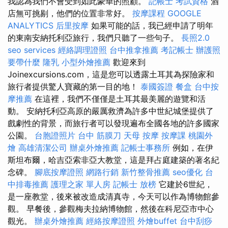
我認為我們不會受到如此豪華的照顧。
記帳士 考試資格
酒
店無可挑剔，他們的位置非常好。
按摩課程
GOOGLE
ANALYTICS
后里按摩
如果可能的話，我已經申請了明年
的東南安納托利亞旅行，我們只聽了一些句子。
長照2.0
seo services
經絡調理證照
台中推拿推薦
考記帳士
辦護照
要帶什麼
隆乳
小型外燴推薦
歡迎來到
Joinexcursions.com，這是您可以透露土耳其為探險家和
旅行者提供驚人寶藏的第一目的地！
泰國簽證
餐盒
台中按
摩推薦
在這裡，我們不僅僅是土耳其最美麗的遊覽和活
動。 安納托利亞高原的嚴厲救濟為許多中世紀城堡提供了
戲劇性的背景，而旅行者可以發現遍布全國各地的許多國家
公園。
台胞證照片
台中 筋膜刀
天母 按摩
按摩課
桃園外
燴
高雄清潔公司
辦桌外燴推薦
記帳士事務所
例如，在伊
斯坦布爾，哈吉亞索非亞大教堂，這是拜占庭建築的著名紀
念碑。
腳底按摩證照
網路行銷
新竹整骨推薦
seo優化
台
中排毒推薦
護理之家 單人房
記帳士 放榜
它建於6世紀，
是一座教堂，後來被改造成清真寺，今天可以作為博物館參
觀。 早餐後，參觀梅夫拉納博物館，然後在科尼亞市中心
觀光。
辦桌外燴推薦
經絡按摩證照
外燴buffet
台中刮痧