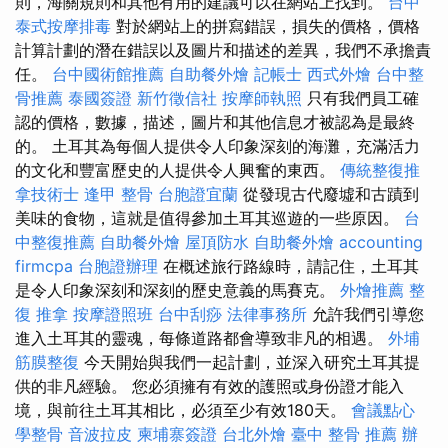
則，海關規則和其他有用的建議可以在網站上找到。
台中
泰式按摩排毒
對於網站上的拼寫錯誤，損失的價格，價格
計算計劃的潛在錯誤以及圖片和描述的差異，我們不承擔責
任。
台中國術館推薦
自助餐外燴
記帳士
西式外燴
台中整
骨推薦
泰國簽證
新竹徵信社
按摩師執照
只有我們員工確
認的價格，數據，描述，圖片和其他信息才被認為是最終
的。 土耳其為每個人提供令人印象深刻的海灘，充滿活力
的文化和豐富歷史的人提供令人興奮的東西。
傳統整復推
拿技術士
逢甲 整骨
台胞證宜蘭
從發現古代廢墟和古蹟到
美味的食物，這就是值得參加土耳其巡遊的一些原因。
台
中整復推薦
自助餐外燴
屋頂防水
自助餐外燴
accounting
firmcpa
台胞證辦理
在概述旅行路線時，請記住，土耳其
是令人印象深刻和深刻的歷史意義的馬賽克。
外燴推薦
整
復 推拿
按摩證照班
台中刮痧
法律事務所
允許我們引導您
進入土耳其的靈魂，每條道路都會導致非凡的相遇。
外埔
筋膜整復
今天開始與我們一起計劃，並深入研究土耳其提
供的非凡經驗。 您必須擁有有效的護照或身份證才能入
境，與前往土耳其相比，必須至少有效180天。
會議點心
學整骨
音波拉皮
柬埔寨簽證
台北外燴
臺中 整骨 推薦
辦