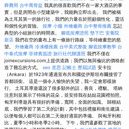
葬費用
台中喬骨盆
我真的很喜歡我們不在一家大酒店的事
實，但是房間在小型建築中，我能夠立即出去。 我們被稱
為土耳其第一的旅行社，我們的力量在於照顧個性化，靈活
和個性化的冒險。
按摩 小腿
外燴廠商
台中整骨推薦
忘記
典型的小組旅行的時間表。
腳底按摩證照
墊下巴
安養院
新店
我們在空的畫布上有一條旅行路線，等待繪畫您的慾
望。
外燴廠商
冷凍櫃推薦
台中美式整復
腳底按摩教學
台
中泰式按摩
菲律賓簽證
旅行社代辦護照
我們不僅在
joinexcursions.com上提供道路；我們以無與倫比的價格創
造了難忘的方式。
seo 意思
記帳士 歷屆試題
安卡拉
（Ankara）於1923年通過宣布共和國從伊斯坦布爾接管了
首都頭銜。 這是一個令人愉快的失望，我一定會那樣旅
行。 土耳其導遊還說了很多額外的話，善良，禮貌。 塔納
注意到並展示了特殊的花朵，並安排我在姑姑花園裡拍照。
匈牙利導遊具有很好的準備，寬闊，全面的知識。 歸根結
底，我們學習了第二天的計劃，其中包括禮服和衛生建議，
以便每個人都可以在第二天做好適當的準備。 與匈牙利相
比，夏季1小時和冬季2小時。 下午，我們還參觀了當地的