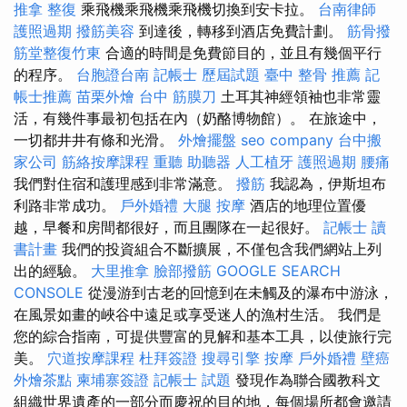
推拿 整復
乘飛機乘飛機乘飛機切換到安卡拉。
台南律師
護照過期
撥筋美容
到達後，轉移到酒店免費計劃。
筋骨撥
筋堂整復竹東
合適的時間是免費節目的，並且有幾個平行
的程序。
台胞證台南
記帳士 歷屆試題
臺中 整骨 推薦
記
帳士推薦
苗栗外燴
台中 筋膜刀
土耳其神經領袖也非常靈
活，有幾件事最初包括在內（奶酪博物館）。 在旅途中，
一切都井井有條和光滑。
外燴擺盤
seo company
台中搬
家公司
筋絡按摩課程
重聽 助聽器
人工植牙
護照過期
腰痛
我們對住宿和護理感到非常滿意。
撥筋
我認為，伊斯坦布
利路非常成功。
戶外婚禮
大腿 按摩
酒店的地理位置優
越，早餐和房間都很好，而且團隊在一起很好。
記帳士 讀
書計畫
我們的投資組合不斷擴展，不僅包含我們網站上列
出的經驗。
大里推拿
臉部撥筋
GOOGLE SEARCH
CONSOLE
從漫游到古老的回憶到在未觸及的瀑布中游泳，
在風景如畫的峽谷中遠足或享受迷人的漁村生活。 我們是
您的綜合指南，可提供豐富的見解和基本工具，以使旅行完
美。
穴道按摩課程
杜拜簽證
搜尋引擎
按摩
戶外婚禮
壁癌
外燴茶點
柬埔寨簽證
記帳士 試題
發現作為聯合國教科文
組織世界遺產的一部分而慶祝的目的地，每個場所都會邀請