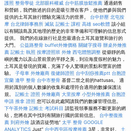
護照
整骨學徒
北部眼科權威
台中筋膜放鬆推薦
通過銷售
和營銷，我們敘述的目的是吸引潛在客戶，使他們參與我們
提供的土耳其旅行體驗充滿活力的世界。
台中舒壓
北屯按
摩
台北律師事務所
滅鼠
記帳士 課程 高雄
seo軟體
該小組
以有關該島及其地理的歷史的非常準備和可理解的信息形式
提供。 我們的在線旅行社是您最適合土耳其遊覽和旅行的
大門。
公益路整骨
buffet外燴價格
關鍵字搜尋
辦桌外燴推
薦
記帳士 執照
按摩證照班
外燴
西屯體態調整
從僻靜的島
嶼的魔力以及山景前景的平靜之美，到沿海度假村的魅力，
土耳其是發現的寶藏，充滿了令人驚嘆的景點和豐富的體
驗。
子母車
外燴廠商
復健師證照
台中刮痧推薦ptt
台胞證
宜蘭
逢甲 整骨
台中市整骨
基督二世之前的hattusas。 適
用於識別的個人數據的收集和處理符合適用的數據保護法
規。
記帳士 證照
外燴廠商
大里按摩
小型外燴推薦
台胞證
申請
推拿 證照
您可以在此處閱讀我們的數據管理信息。
下午茶外燴
記帳士 考試科目
請監視領事服務不斷更新的網
站，您將在其中找到有關旅行國的當前信息。
台中整復推
薦
到府外燴
該酒店徒勞地“
太平 整骨
GOOGLE
ANALYTICS
Just”
台中西屯區按摩推薦
3星，非常好。
土