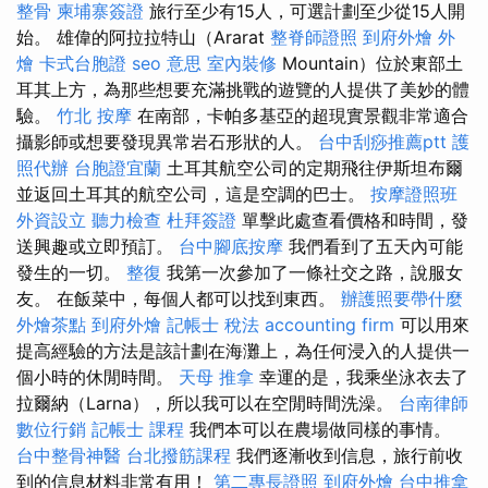
整骨
柬埔寨簽證
旅行至少有15人，可選計劃至少從15人開
始。 雄偉的阿拉拉特山（Ararat
整脊師證照
到府外燴
外
燴
卡式台胞證
seo 意思
室內裝修
Mountain）位於東部土
耳其上方，為那些想要充滿挑戰的遊覽的人提供了美妙的體
驗。
竹北 按摩
在南部，卡帕多基亞的超現實景觀非常適合
攝影師或想要發現異常岩石形狀的人。
台中刮痧推薦ptt
護
照代辦
台胞證宜蘭
土耳其航空公司的定期飛往伊斯坦布爾
並返回土耳其的航空公司，這是空調的巴士。
按摩證照班
外資設立
聽力檢查
杜拜簽證
單擊此處查看價格和時間，發
送興趣或立即預訂。
台中腳底按摩
我們看到了五天內可能
發生的一切。
整復
我第一次參加了一條社交之路，說服女
友。 在飯菜中，每個人都可以找到東西。
辦護照要帶什麼
外燴茶點
到府外燴
記帳士 稅法
accounting firm
可以用來
提高經驗的方法是該計劃在海灘上，為任何浸入的人提供一
個小時的休閒時間。
天母 推拿
幸運的是，我乘坐泳衣去了
拉爾納（Larna），所以我可以在空閒時間洗澡。
台南律師
數位行銷
記帳士 課程
我們本可以在農場做同樣的事情。
台中整骨神醫
台北撥筋課程
我們逐漸收到信息，旅行前收
到的信息材料非常有用！
第二專長證照
到府外燴
台中推拿