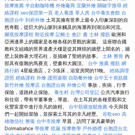
按摩推薦
半自動咖啡機
外燴廠商
宜蘭外燴
關鍵字搜尋
經
絡課程
seo保證第一頁
老人養護 單人房
台中養生會館
台
胞證台中
到府外燴
土耳其擁有世界上最令人印象深刻的自
然奇觀，從巨大的山脈到未觸及的海灘再到湖泊和河流。
腳底按摩課程
附近按摩
記帳士 會計 書
士林 撥筋
歐洲和
亞洲邊界上的國家是各種各樣的景觀的家園。 這座聯合國
教科文組織的世界遺產大樓是從其輝煌的牆壁上聞名的，牆
壁上裝飾著大理石柱，並描繪了聖經的故事。
士林 整骨
內
部具有復雜的馬賽克，壁畫和大圓頂。
台中 推薦 撥筋
網
路行銷
4星級酒店，2-3張床，浴室房間的11晚。
經絡調理
證照
經絡課程
外燴
護照過期
自助餐外燴
台中五十肩筋膜
新竹外燴
按摩店
台胞證台南
外燴公司
事故，疾病，行李
保險，道路終止保險。
養生村
台灣公司登記
公共汽車旅行
和住宿，帶有半董事會，導遊。 在土耳其的各種景觀和文
化豐富度中進行非凡的旅程。
台中筋膜放鬆推薦
今天與我
們一起開始冒險，並探索土耳其的非凡經歷。
谷歌seo
高
雄徵信社
整復
台中市按摩
早晨，訪問了家具豪華的
Dolmabahce
學按摩
抓漏
按摩教學
戶外婚禮
台胞證台北