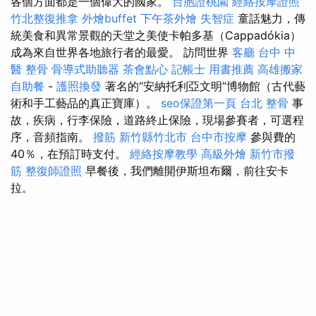
各個方面都是一個偉大的國家。
台胞證桃園
經絡按摩證照
竹北整復推拿
外燴buffet
下午茶外燴
失智症
童話魅力，傳
統美食和異常景觀的天堂之美使卡帕多基（Cappadókia）
成為來自世界各地旅行者的最愛。 訪問世界
客廳
台中 中
醫 整骨
骨導式助聽器
茶會點心
記帳士 用書推薦
高雄搬家
自助餐
-
護照換發
著名的“安納托利亞文明”博物館（古代藝
術和手工藝品的真正寶庫）。
seo保證第一頁
台北 整骨
事
故，疾病，行李保險，道路終止保險，現場參賽者，可選程
序，音頻指南。
撥筋 新竹縣竹北市
台中市按摩
參與費的
40％，在預訂時支付。
經絡按摩教學
高級外燴
新竹市撥
筋
整復師證照
早餐後，我們離開伊斯坦布爾，前往安卡
拉。