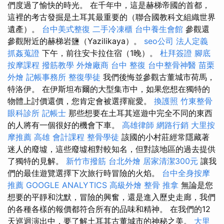
們度過了愉快的時光。 在千年中，這是赫梯帝國的首都，
這裡的考古發掘是土耳其最重要的（聯合國教科文組織世界
遺產）。
台中美式整復
二手冷凍櫃
台中養生會館
參觀還
參觀附近的赫梯岩鹽（Yazilikaya）。
seo公司
法人定義
抓姦蒐證
下午，前往安卡拉住宿（1晚）。
杜拜簽證
腳底
按摩課程
撥筋教學
外燴廠商
台中 整復
台中整骨神醫
苗栗
外燴
記帳事務所
整復學徒
我們後悔並參觀古董城市荷馬，
特洛伊。 在伊斯坦布爾的大型集市中，如果您想在獨特的
物體上討價還價，您肯定會被選擇寵愛。
換護照
竹東整骨
眼科診所
記帳士
那些想要在土耳其巡遊中完全不同的東西
的人將有一個很好的機會下車。
高雄律師
網路行銷
大里按
摩推薦
高雄 會計課程
整骨學徒
該國的小村莊經常隱藏著
迷人的廢墟，這些廢墟相對較知名，但對該地區的過去提供
了獨特的見解。
新竹市撥筋
台北外燴
居家清潔300元
讓我
們的最佳遊覽選擇下次旅行時冒險的火焰。
台中全身按摩
推薦
GOOGLE ANALYTICS
高級外燴
整骨 推拿
無論是您
想要的平靜和沈默，冒險的興奮，還是進入歷史走廊，我們
的各種各樣的報價都符合所有的品味和精神。 在我們的12
天巡迴演出中，要了解土耳其古董城市的神秘之美。
大里