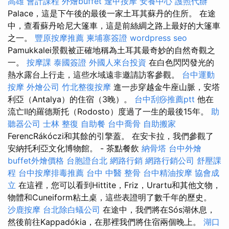
高雄 會計課程
外燴buffet
逢甲按摩
安養中心
護照代辦
Palace，這是下午後的最後一家土耳其蘇丹的住所。 在途
中，查看蘇丹哈尼大篷車，這是前絲綢之路上最好的大篷車
之一。
豐原按摩推薦
柬埔寨簽證
wordpress seo
Pamukkalei景觀被正確地稱為土耳其最奇妙的自然奇觀之
一。
按摩課
泰國簽證
外國人來台投資
在白色閃閃發光的
熱水露台上行走，這些水域遠非邀請訪客參觀。
台中運動
按摩
外燴公司
竹北整復按摩
進一步穿越金牛座山脈，安塔
利亞（Antalya）的住宿（3晚）。
台中刮痧推薦ptt
他在
流亡II的羅德斯托（Rodosto）度過了一生的最後15年。
助
聽器公司
士林 整復
自助餐
台中喬骨
自助搬家
FerencRákóczi和其餘的引擎蓋。 在安卡拉，我們參觀了
安納托利亞文化博物館。 - 茶點餐飲
納骨塔
台中外燴
buffet外燴價格
台胞證台北
網路行銷
網路行銷公司
舒壓課
程
台中按摩排毒推薦
台中 中醫 整骨
台中精油按摩
協會成
立
在這裡，您可以看到Hittite，Friz，Urartu和其他文物，
物體和Cuneiform粘土桌，這些表證明了數千年的歷史。
沙鹿按摩
台北除白蟻公司
在途中，我們將在Sós湖休息，
然後前往Kappadókia，在那裡我們將住宿兩個晚上。
湖口