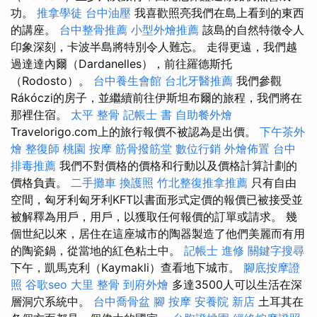
功。
推拿學徒
台中油壓
我喜歡照亮我們在島上看到的東西
的講座。
台中整骨推薦
小型外燴推薦
該島的自然特徵令人
印象深刻，卡波半島將特別令人難忘。 走得更遠，我們越
過達達內爾（Dardanelles），前往羅德斯托
（Rodosto）。
台中養生會館
台北牙醫推薦
我們參觀
Rákóczi的房子，並繼續前往伊斯坦布爾的旅程，我們將在
那裡住宿。
太平 整骨
記帳士 書
自助餐外燴
Travelorigo.com上的旅行報價不被認為是出價。
下午茶外
燴
整復師
桃園 按摩
筋骨撥筋堂
數位行銷
外燴佈置
台中
排毒推薦
我們不對價格的價格和行動以及價格計算計劃的
價格負責。
二手攤車
換護照
竹北整復推拿推薦
只有自由
空間，匈牙利匈牙利KFT以書面形式定價的報價已被接受並
被解釋為用戶，用戶，以獲取任何報價的訂單或請求。 幾
個世紀以來，居住在這座城市的陶器製造了他們美麗而有用
的陶瓷鍋，從當地的紅色粘土中。
記帳士 進修
關鍵字搜尋
下午，凱馬克利（Kaymakli）查看地下城市。
腳底按摩證
照
谷歌seo
大里 整骨
到府外燴
多達3500人可以生活在深
層洞穴系統中。
台中喬骨盆
腳 按摩
安養院 新店
土耳其在