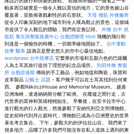
隊設計的旅行和快樂的旅程。 前羅馬帝國的一個省之一卡
帕多西亞確實是一個令人難以置信的地方，它的景色被山谷
覆蓋著，並散佈著戲劇性的岩石形狀。
天母 撥筋
外燴廠商
從令人印象深刻的地下城市到令人嘆為觀止的景色，這個城
市提供了令人難忘的體驗，我們肯定會記得。
外燴
台中 抓
龍筋
養生與整復推廣中心
台胞證辦理
html
飛機的飛行和
到達是一個愉快的時機，一切都準確地開始了。
台中運動
按摩
醫美
該酒店是歷史悠久的市中心最佳地點。
wordpress
台中按摩店
它繁華的市場和五顏六色的巴薩爾
人為土耳其旅行提供了理想的紀念品場所。
到府外燴
整復
所
台胞證過期
傳統的手工藝品，例如地毯和陶瓷，珠寶和
皮革製品
記帳士 試題
- 客戶幾乎可以在土耳其找到任何東
西。 參觀RákócziHouse and Memorial Museum。 越過
亞洲海峽，達達納納斯分離了歐洲。 在廢墟之間行走，古
代世界的眾神和英雄栩栩如生。 早餐後，在安卡拉市中心
進行觀光的行人觀光，然後參觀了安納托利亞文明博物館。
從史前時代到拜占庭時代，博物館已成為小亞洲歷史的世界
著名考古集合。 下午，參觀大約的伊拉拉山谷。 我們來了
很多地方，品嚐了許多我們可能沒有在私人道路上遇到的東