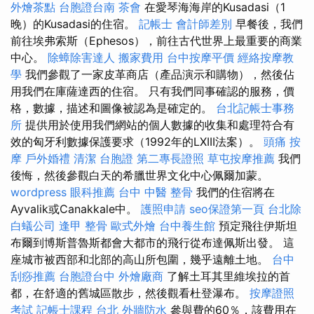
外燴茶點
台胞證台南
茶會
在愛琴海海岸的Kusadasi（1
晚）的Kusadasi的住宿。
記帳士 會計師差別
早餐後，我們
前往埃弗索斯（Ephesos），前往古代世界上最重要的商業
中心。
除蟑除害達人
搬家費用
台中按摩平價
經絡按摩教
學
我們參觀了一家皮革商店（產品演示和購物），然後佔
用我們在庫薩達西的住宿。 只有我們同事確認的服務，價
格，數據，描述和圖像被認為是確定的。
台北記帳士事務
所
提供用於使用我們網站的個人數據的收集和處理符合有
效的匈牙利數據保護要求（1992年的LXIII法案）。
頭痛 按
摩
戶外婚禮
清潔
台胞證
第二專長證照
草屯按摩推薦
我們
後悔，然後參觀白天的希臘世界文化中心佩爾加蒙。
wordpress
眼科推薦
台中 中醫 整骨
我們的住宿將在
Ayvalik或Canakkale中。
護照申請
seo保證第一頁
台北除
白蟻公司
逢甲 整骨
歐式外燴
台中養生館
預定飛往伊斯坦
布爾到博斯普魯斯都會大都市的飛行從布達佩斯出發。 這
座城市被西部和北部的高山所包圍，幾乎遠離土地。
台中
刮痧推薦
台胞證台中
外燴廠商
了解土耳其里維埃拉的首
都，在舒適的舊城區散步，然後觀看杜登瀑布。
按摩證照
考試
記帳士課程 台北
外牆防水
參與費的60％，該費用在