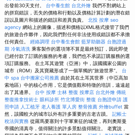
出發前30天支付。
台中養生館
台北外燴
我們不對網站上
的拼寫錯誤，丟失的價格和行動以及價格計算計劃的潛在錯
誤以及圖片和描述的錯誤和差異負責。
北投 按摩
seo
agency
網站上的圖像，描述和價格以XML格式接管了我們
的旅遊合作夥伴，因此我們對任何非法使用或錯誤都不承擔
任何責任。
經絡調理
台中養生會館
藍芽助聽器
台胞證過
期
冷氣清洗
乘客製作的選項簿不算是最終預訂，因此即使
已經付款了訂購的服務的考慮，我們也不承諾訂購服務的選
項訂購服務。 在土耳其遊覽（亞洲）中，該國國家公園的
城市（ROM）及其寶藏形成了一個單獨的“旅遊世界”。
台
中 spa
台中搬家公司推薦
由於其在土耳其世界（中亞高加
索地區）中的核心作用，它是價值觀和特徵的培訓，遠遠超
出了其邊界。
台中 按摩
士林 整復
按摩店
台北外燴
傳統
整復推拿技術士
眼科診所
竹北博愛街 整復
台胞證申請
護
照申請
人工植牙
老人養護 單人房
整骨推薦
外燴buffet
當
然，該國較大的城市以外有許多重要的古老古蹟。
記帳士
稅法與實務
從羅馬要塞到十字軍東征的城堡，再到奧斯曼
帝國的清真寺，值得關注的許多景點值得關注。 老實說，