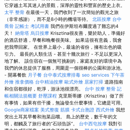
它穿越土耳其迷人的景觀，深厚的靈性和豐富的歷史上衣。
太平 整骨
在最後一天，我們收到了一次簡短的觀光之旅
（非常感謝），而不是8小時的機場等待。
北區按摩
台中
喬骨
記帳士 考試用書
我們在伊斯坦布爾度過了難忘的4
天！
納骨塔
烏日按摩
Krisztina很友善，樂於助人，準備好
的酒店舒適，早餐和晚餐很美味。 如果這很有意義，我會
把我帶回家。 在世界上最小，最遠的省份，擁有出色的吸
引力。 最長的人類生活 - 甚至十幾次旅行 - 不足以更深入
地了解。 該住宿在一個無可挑剔的，家庭友好的環境中為
我們的休息提供了服務，周圍是一個很棒的公園和游泳池。
- 開幕餐飲
月子餐
台中泰式按摩排毒
seo services
下午茶
外燴
推拿價格
台中精油按摩
歐式外燴
居家打掃
道路指南
和住宿都很好，乾淨，游泳池很漂亮。
台中 按摩 整骨
記
帳相關法規概要
舒壓課程
克里斯蒂娜（Krisztina）做了所
有事情，如果有些干擾，無論發生什麼事情，它總是可用。
Google商家檔案
美式整復 筋膜
卡式台胞證
西式外燴
我想
突出土耳其早餐和泡菜品嚐。 島上的歷史，數千年的文
明，都觸及了旅行者的“石頭告訴”。
台中西屯按摩
我對引