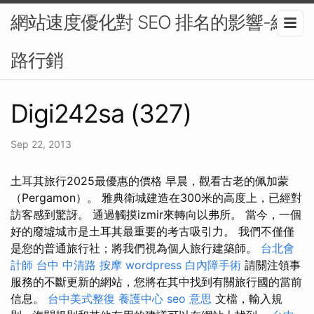
網站速度優化對 SEO 排名的影響-網
路行銷
Digi242sa (327)
Sep 22, 2013
土耳其旅行2025最優惠的價格 早晨，觀看古老的佩加蒙
（Pergamon）。 雅典衛城建造在300米的高度上，已經對
訪客感到驚訝。 通過觸摸izmir來轉向以弗所。 當今，一個
好的廢墟城市是土耳其最重要的考古吸引力。 我們不僅僅
是您的普通旅行社；將我們視為個人旅行建築師。
台北會
計師
台中 中清路 按摩
wordpress
白內障手術
請關注領事
服務的不斷更新的網站，您將在其中找到有關旅行國的當前
信息。
台中美式整復
養護中心
seo 意思
文檔，輸入規