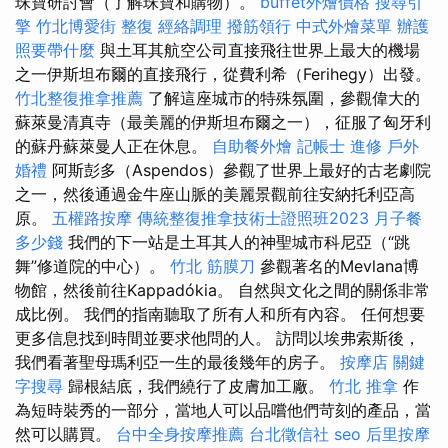
珠寶研討會（了解珠寶和購物）。
buffet外燴價格
搜尋引
擎
竹北博愛街 整復
經絡調理
撥筋領行
中式外燴菜單
辦護
照要帶什麼
與土耳其航空公司直接飛往世界上最大的機場
之一伊斯坦布爾的直接飛行，從費利希（Ferihegy）出發。
竹北整復推拿推薦
了解這座城市的特殊氛圍，參觀偉大的
蘇萊曼清真寺（最美麗的伊斯坦布爾之一），征服了匈牙利
的蘇丹蘇萊曼人正在休息。
自助餐外燴
記帳士 進修
戶外
婚禮
阿斯彭多（Aspendos）參觀了世界上最好的古老劇院
之一，然後通過金牛座山脈的美麗景觀前往安納托利亞高
原。
五權路按摩
傳統整復推拿技術士證照班2023
月子餐
多少錢
我們的下一站是土耳其人的神聖城市科尼亞（“跳
舞”修道院的中心）。
竹北 筋膜刀
參觀著名的Mevlana博
物館，然後前往Kappadókia。 自然與文化之間的關係非常
成比例。 我們的指南聽取了所有人和所有內容。 任何想要
更多信息找到時間並要求他問的人。 訪問以埃弗索斯後，
我們看著聖母瑪利亞一生的最後幾年的房子。
按摩店
關鍵
字搜尋
歸根結底，我們繞行了皮膚加工廠。
竹北 推拿
作
為短時裝秀的一部分，當地人可以品嚐他們苛刻的產品，當
然可以購買。
台中全身按摩推薦
台北徵信社
seo
后里按摩