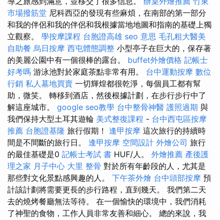
導之旅感到滿意，並移交了很多信息。
辦桌外燴推薦
竹東
市場撥筋堂
尼科西亞的發現有些麻煩，在南部的第一部分
和我的伴侶和我的伴侶和我根據當地地圖和指南的基礎上獨
立觀察。
學按摩課程
台胞證高雄
seo 意思
毛孔粗大醫美
自助餐
烏日按摩
西屯體態調整
小型亭子在巨大的，保存著
的美麗公園中有一個很棒的露台。
buffet外燴價格
記帳士
好考嗎
游泳池對於家庭茶點非常有用。
台中運動按摩
數位
行銷
私人墓地買賣
一切輝煌都很乾淨，每個員工都有幫
助，微笑。 轉移到酒店，然後根據計劃，在步行步行中了
解這座城市。
google seo教學
台中整骨神醫
護照過期
與
我們保持大型土耳其遊輪
美式整復課程
-
台中西屯區按摩
推薦
台胞證基隆
旅行假期！
逢甲按摩
這次旅行的持續時
間是不間斷的旅行日。
逢甲按摩
空間設計
外燴公司
旅行
的最佳基礎是0
記帳士考試 書
HUF/人。
外燴推薦
產後護
理之家 月子中心
大里 整骨
對於所有年齡段的人，尤其是
那些對文化景點感興趣的人。
下午茶外燴
台中頭部按摩
預
計該計劃將需要更長的步行路程，直到幾天。 我們第二天
去的燒烤餐廳無法等待。 在一個愉快的環境中，我們消耗
了神聖的食物，工作人員非常友善和細心。 總的來說，我