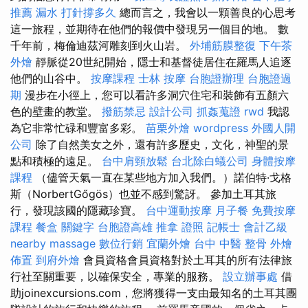
推薦
漏水 打針撐多久
總而言之，我會以一顆善良的心思考
這一旅程，並期待在他們的報價中發現另一個目的地。 數
千年前，梅倫迪茲河雕刻到火山岩。
外埔筋膜整復
下午茶
外燴
靜脈從20世紀開始，隱士和基督徒居住在羅馬人追逐
他們的山谷中。
按摩課程
士林 按摩
台胞證辦理
台胞證過
期
漫步在小徑上，您可以看許多洞穴住宅和裝飾有五顏六
色的壁畫的教堂。
撥筋禁忌
設計公司
抓姦蒐證
rwd
我認
為它非常忙碌和豐富多彩。
苗栗外燴
wordpress
外國人開
公司
除了自然美女之外，還有許多歷史，文化，神聖的景
點和積極的遠足。
台中肩頸放鬆
台北除白蟻公司
身體按摩
課程
（儘管天氣一直在某些地方加入我們。）諾伯特·戈格
斯（NorbertGőgös）也並不感到驚訝。 參加土耳其旅
行，發現該國的隱藏珍寶。
台中運動按摩
月子餐
免費按摩
課程
餐盒
關鍵字
台胞證高雄
推拿 證照
記帳士 會計乙級
nearby massage
數位行銷
宜蘭外燴
台中 中醫 整骨
外燴
佈置
到府外燴
會員資格會員資格對於土耳其的所有法律旅
行社至關重要，以確保安全，專業的服務。
設立辦事處
借
助joinexcursions.com，您將獲得一支由最知名的土耳其團