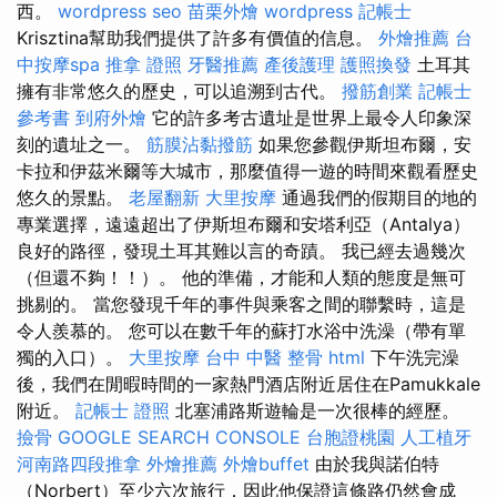
西。
wordpress seo
苗栗外燴
wordpress
記帳士
Krisztina幫助我們提供了許多有價值的信息。
外燴推薦
台
中按摩spa
推拿 證照
牙醫推薦
產後護理
護照換發
土耳其
擁有非常悠久的歷史，可以追溯到古代。
撥筋創業
記帳士
參考書
到府外燴
它的許多考古遺址是世界上最令人印象深
刻的遺址之一。
筋膜沾黏撥筋
如果您參觀伊斯坦布爾，安
卡拉和伊茲米爾等大城市，那麼值得一遊的時間來觀看歷史
悠久的景點。
老屋翻新
大里按摩
通過我們的假期目的地的
專業選擇，遠遠超出了伊斯坦布爾和安塔利亞（Antalya）
良好的路徑，發現土耳其難以言的奇蹟。 我已經去過幾次
（但還不夠！！）。 他的準備，才能和人類的態度是無可
挑剔的。 當您發現千年的事件與乘客之間的聯繫時，這是
令人羨慕的。 您可以在數千年的蘇打水浴中洗澡（帶有單
獨的入口）。
大里按摩
台中 中醫 整骨
html
下午洗完澡
後，我們在閒暇時間的一家熱門酒店附近居住在Pamukkale
附近。
記帳士 證照
北塞浦路斯遊輪是一次很棒的經歷。
撿骨
GOOGLE SEARCH CONSOLE
台胞證桃園
人工植牙
河南路四段推拿
外燴推薦
外燴buffet
由於我與諾伯特
（Norbert）至少六次旅行，因此他保證這條路仍然會成