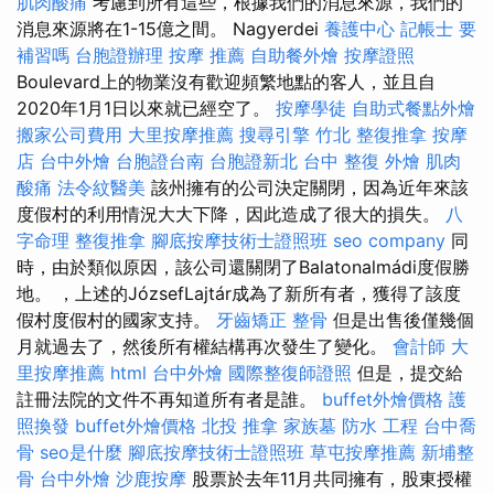
肌肉酸痛
考慮到所有這些，根據我們的消息來源，我們的
消息來源將在1-15億之間。 Nagyerdei
養護中心
記帳士 要
補習嗎
台胞證辦理
按摩 推薦
自助餐外燴
按摩證照
Boulevard上的物業沒有歡迎頻繁地點的客人，並且自
2020年1月1日以來就已經空了。
按摩學徒
自助式餐點外燴
搬家公司費用
大里按摩推薦
搜尋引擎
竹北 整復推拿
按摩
店
台中外燴
台胞證台南
台胞證新北
台中 整復
外燴
肌肉
酸痛
法令紋醫美
該州擁有的公司決定關閉，因為近年來該
度假村的利用情況大大下降，因此造成了很大的損失。
八
字命理 整復推拿
腳底按摩技術士證照班
seo company
同
時，由於類似原因，該公司還關閉了Balatonalmádi度假勝
地。 ，上述的JózsefLajtár成為了新所有者，獲得了該度
假村度假村的國家支持。
牙齒矯正
整骨
但是出售後僅幾個
月就過去了，然後所有權結構再次發生了變化。
會計師
大
里按摩推薦
html
台中外燴
國際整復師證照
但是，提交給
註冊法院的文件不再知道所有者是誰。
buffet外燴價格
護
照換發
buffet外燴價格
北投 推拿
家族墓
防水 工程
台中喬
骨
seo是什麼
腳底按摩技術士證照班
草屯按摩推薦
新埔整
骨
台中外燴
沙鹿按摩
股票於去年11月共同擁有，股東授權