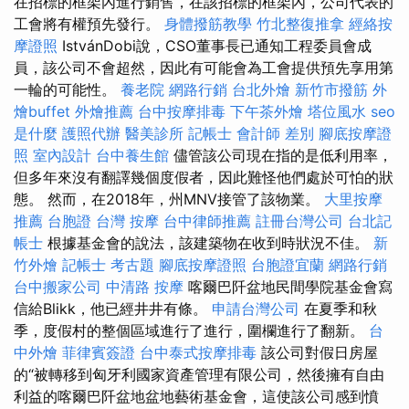
在招標的框架內進行銷售，在該招標的框架內，公司代表的
工會將有權預先發行。
身體撥筋教學
竹北整復推拿
經絡按
摩證照
IstvánDobi說，CSO董事長已通知工程委員會成
員，該公司不會超然，因此有可能會為工會提供預先享用第
一輪的可能性。
養老院
網路行銷
台北外燴
新竹市撥筋
外
燴buffet
外燴推薦
台中按摩排毒
下午茶外燴
塔位風水
seo
是什麼
護照代辦
醫美診所
記帳士 會計師 差別
腳底按摩證
照
室內設計
台中養生館
儘管該公司現在指的是低利用率，
但多年來沒有翻譯幾個度假者，因此難怪他們處於可怕的狀
態。 然而，在2018年，州MNV接管了該物業。
大里按摩
推薦
台胞證
台灣 按摩
台中律師推薦
註冊台灣公司
台北記
帳士
根據基金會的說法，該建築物在收到時狀況不佳。
新
竹外燴
記帳士 考古題
腳底按摩證照
台胞證宜蘭
網路行銷
台中搬家公司
中清路 按摩
喀爾巴阡盆地民間學院基金會寫
信給Blikk，他已經井井有條。
申請台灣公司
在夏季和秋
季，度假村的整個區域進行了進行，圍欄進行了翻新。
台
中外燴
菲律賓簽證
台中泰式按摩排毒
該公司對假日房屋
的“被轉移到匈牙利國家資產管理有限公司，然後擁有自由
利益的喀爾巴阡盆地盆地藝術基金會，這使該公司感到憤