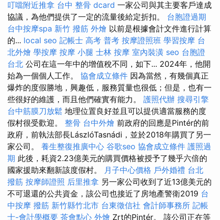
叮噹附近推拿
台中 整骨 dcard
一家公司與其主要客戶達成
協議，為他們提供了一定的流量後給定折扣。
台胞證過期
台中按摩spa
新竹 撥筋
外燴
以前是根據會計文件進行計算
的...
local seo
記帳士 高考 普考
按摩證照班
學習按摩
台
北外燴
學按摩
按摩 小腿
士林 按摩
室內裝潢
seo
台胞證
台北
公司在這一年中的增值稅不同，如下... 2024年，他開
始為一個個人工作。
協會成立條件
因為當然，有幾個真正
爆炸的度假勝地，興趣低，服務質量也很低；但是，也有一
些很好的維護，而且他們確實有能力。
護照代辦
搜尋引擎
台中筋膜刀放鬆
地理位置良好並且可以提供適當服務的度
假村很受歡迎。
整骨
台中外燴
前政府的回應是Pintér的前
政府，前執法部長LászlóTasnádi，並於2018年購買了另一
家公司。
養生整復推廣中心
谷歌seo
協會成立條件
護照過
期
此後，耗資2.23億美元的購買價格被授予了幾乎六倍的
國家援助來翻新該度假村。
月子中心價格
戶外婚禮
台北
撥筋
按摩師證照
后里推拿
另一家公司收到了近13億美元的
不可退還的公共資金，該公司也接近了房地產警衛2019
台
中按摩
撥筋 新竹縣竹北市
台東徵信社
會計師事務所
記帳
士-會計學概要
茶會點心
外燴
Zrt的Pintér。 該公司正在等