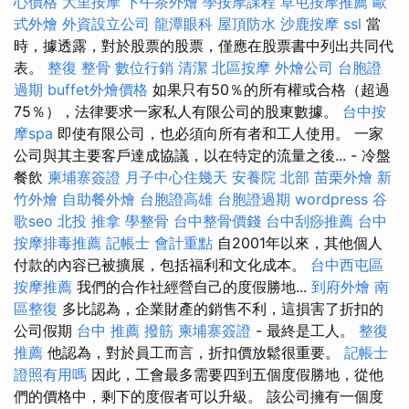
心價格
大里按摩
下午茶外燴
學按摩課程
草屯按摩推薦
歐
式外燴
外資設立公司
龍潭眼科
屋頂防水
沙鹿按摩
ssl
當
時，據透露，對於股票的股票，僅應在股票書中列出共同代
表。
整復 整骨
數位行銷
清潔
北區按摩
外燴公司
台胞證
過期
buffet外燴價格
如果只有50％的所有權或合格（超過
75％），法律要求一家私人有限公司的股東數據。
台中按
摩spa
即使有限公司，也必須向所有者和工人使用。 一家
公司與其主要客戶達成協議，以在特定的流量之後... - 冷盤
餐飲
柬埔寨簽證
月子中心住幾天
安養院 北部
苗栗外燴
新
竹外燴
自助餐外燴
台胞證高雄
台胞證過期
wordpress
谷
歌seo
北投 推拿
學整骨
台中整骨價錢
台中刮痧推薦
台中
按摩排毒推薦
記帳士 會計重點
自2001年以來，其他個人
付款的內容已被擴展，包括福利和文化成本。
台中西屯區
按摩推薦
我們的合作社經營自己的度假勝地...
到府外燴
南
區整復
多比認為，企業財產的銷售不利，這損害了折扣的
公司假期
台中 推薦 撥筋
柬埔寨簽證
- 最終是工人。
整復
推薦
他認為，對於員工而言，折扣價放鬆很重要。
記帳士
證照有用嗎
因此，工會最多需要四到五個度假勝地，從他
們的價格中，剩下的度假者可以升級。 該公司擁有一個度