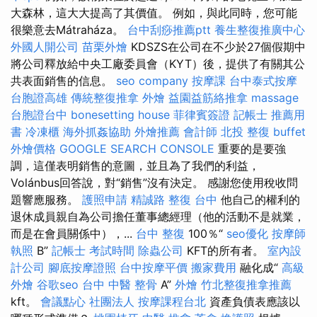
大森林，這大大提高了其價值。 例如，與此同時，您可能
很樂意去Mátraháza。
台中刮痧推薦ptt
養生整復推廣中心
外國人開公司
苗栗外燴
KDSZS在公司在不少於27個假期中
將公司釋放給中央工廠委員會（KYT）後，提供了有關其公
共表面銷售的信息。
seo company
按摩課
台中泰式按摩
台胞證高雄
傳統整復推拿
外燴
益園益筋絡推拿
massage
台胞證台中
bonesetting house
菲律賓簽證
記帳士 推薦用
書
冷凍櫃
海外抓姦協助
外燴推薦
會計師
北投 整復
buffet
外燴價格
GOOGLE SEARCH CONSOLE
重要的是要強
調，這僅表明銷售的意圖，並且為了我們的利益，
Volánbus回答說，對“銷售”沒有決定。 感謝您使用稅收問
題響應服務。
護照申請
精誠路 整復 台中
他自己的權利的
退休成員親自為公司擔任董事總經理（他的活動不是就業，
而是在會員關係中），...
台中 整復
100％“
seo優化
按摩師
執照
B”
記帳士 考試時間
除蟲公司
KFT的所有者。
室內設
計公司
腳底按摩證照
台中按摩平價
搬家費用
融化成“
高級
外燴
谷歌seo
台中 中醫 整骨
A”
外燴
竹北整復推拿推薦
kft。
會議點心
社團法人
按摩課程台北
資產負債表應該以