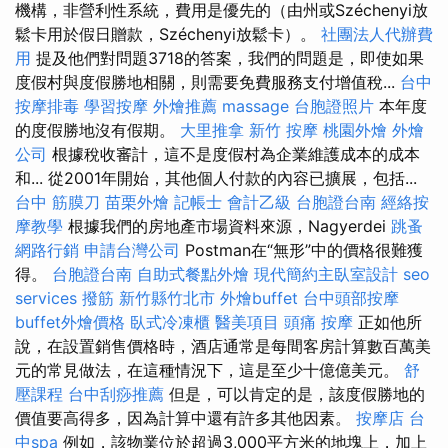
機構，非營利性系統，費用是優先的（由州或Széchenyi放
鬆卡用於假日贈款，Széchenyi放鬆卡）。
社團法人代辦費
用
提及他們對問題3718的答案，我們的問題是，即使如果
度假村與度假勝地相關，則需要免費服務支付增值稅...
台中
按摩排毒
學習按摩
外燴推薦
massage
台胞證照片
本年度
的度假勝地沒有假期。
大里推拿
新竹 按摩
桃園外燴
外燴
公司
根據稅收審計，這不是度假村為企業維護成本的成本
和... 從2001年開始，其他個人付款的內容已擴展，包括...
台中 筋膜刀
苗栗外燴
記帳士 會計乙級
台胞證台南
經絡按
摩教學
根據我們的房地產市場資料來源，Nagyerdei
跳蚤
網路行銷
申請台灣公司
Postman在“無形”中的價格很難獲
得。
台胞證台南
自助式餐點外燴
現代簡約主臥室設計
seo
services
撥筋 新竹縣竹北市
外燴buffet
台中頭部按摩
buffet外燴價格
臥式冷凍櫃
醫美項目
頭痛 按摩
正如他所
說，在設置銷售價格時，酒店通常是每間客房計算數百萬美
元的常見做法，在這種情況下，這是至少十億億美元。
舒
壓課程
台中刮痧推薦
但是，可以肯定的是，該度假勝地的
價值要高得多，因為計算中還有許多其他因素。
按摩店
台
中spa
例如，該物業位於超過3,000平方米的地塊上，加上