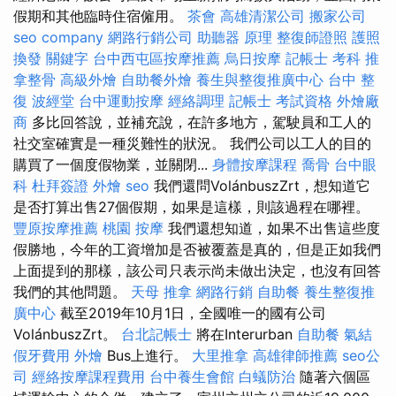
假期和其他臨時住宿僱用。
茶會
高雄清潔公司
搬家公司
seo company
網路行銷公司
助聽器 原理
整復師證照
護照
換發
關鍵字
台中西屯區按摩推薦
烏日按摩
記帳士 考科
推
拿整骨
高級外燴
自助餐外燴
養生與整復推廣中心
台中 整
復
波經堂
台中運動按摩
經絡調理
記帳士 考試資格
外燴廠
商
多比回答說，並補充說，在許多地方，駕駛員和工人的
社交室確實是一種災難性的狀況。 我們公司以工人的目的
購買了一個度假物業，並關閉...
身體按摩課程
喬骨
台中眼
科
杜拜簽證
外燴
seo
我們還問VolánbuszZrt，想知道它
是否打算出售27個假期，如果是這樣，則該過程在哪裡。
豐原按摩推薦
桃園 按摩
我們還想知道，如果不出售這些度
假勝地，今年的工資增加是否被覆蓋是真的，但是正如我們
上面提到的那樣，該公司只表示尚未做出決定，也沒有回答
我們的其他問題。
天母 推拿
網路行銷
自助餐
養生整復推
廣中心
截至2019年10月1日，全國唯一的國有公司
VolánbuszZrt。
台北記帳士
將在Interurban
自助餐
氣結
假牙費用
外燴
Bus上進行。
大里推拿
高雄律師推薦
seo公
司
經絡按摩課程費用
台中養生會館
白蟻防治
隨著六個區