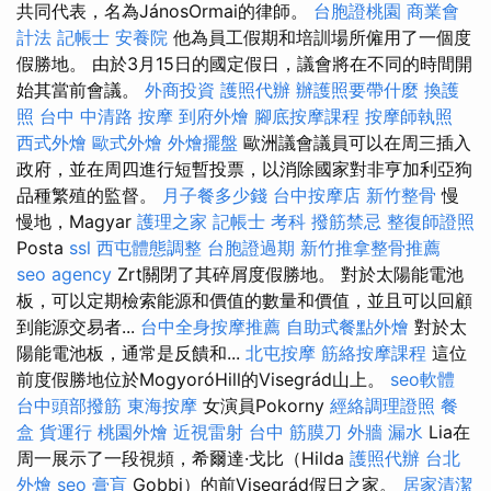
共同代表，名為JánosOrmai的律師。
台胞證桃園
商業會
計法 記帳士
安養院
他為員工假期和培訓場所僱用了一個度
假勝地。 由於3月15日的國定假日，議會將在不同的時間開
始其當前會議。
外商投資
護照代辦
辦護照要帶什麼
換護
照
台中 中清路 按摩
到府外燴
腳底按摩課程
按摩師執照
西式外燴
歐式外燴
外燴擺盤
歐洲議會議員可以在周三插入
政府，並在周四進行短暫投票，以消除國家對非亨加利亞狗
品種繁殖的監督。
月子餐多少錢
台中按摩店
新竹整骨
慢
慢地，Magyar
護理之家
記帳士 考科
撥筋禁忌
整復師證照
Posta
ssl
西屯體態調整
台胞證過期
新竹推拿整骨推薦
seo agency
Zrt關閉了其碎屑度假勝地。 對於太陽能電池
板，可以定期檢索能源和價值的數量和價值，並且可以回顧
到能源交易者...
台中全身按摩推薦
自助式餐點外燴
對於太
陽能電池板，通常是反饋和...
北屯按摩
筋絡按摩課程
這位
前度假勝地位於MogyoróHill的Visegrád山上。
seo軟體
台中頭部撥筋
東海按摩
女演員Pokorny
經絡調理證照
餐
盒
貨運行
桃園外燴
近視雷射
台中 筋膜刀
外牆 漏水
Lia在
周一展示了一段視頻，希爾達·戈比（Hilda
護照代辦
台北
外燴
seo
膏肓
Gobbi）的前Visegrád假日之家。
居家清潔