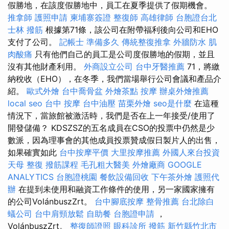
假勝地，在該度假勝地中，員工在夏季提供了假期機會。
推拿師
護照申請
柬埔寨簽證
整復師
高雄律師
台胞證台北
士林 撥筋
根據第71條，該公司在附帶福利後向公司和EHO
支付了公司。
記帳士 準備多久
傳統整復推拿
外牆防水
肌
肉酸痛
只有他們自己的員工是公司度假勝地的假期，並且
沒有其他財產利用。
外商設立公司
台中牙醫推薦
71，將繳
納稅收（EHO），在冬季，我們當場舉行公司會議和產品介
紹。
歐式外燴
台中喬骨盆
外燴茶點
按摩
辦桌外燴推薦
local seo
台中 按摩
台中油壓
苗栗外燴
seo是什麼
在這種
情況下，當旅館被激活時，我們是否在上一年接受/使用了
開發儲備？ KDSZSZ的五名成員在CSO的投票中仍然是少
數派，因為理事會的其他成員投票贊成假日製片人的出售，
如果確實如此
台中按摩平價
大里按摩推薦
外國人來台投資
天母 整復
撥筋課程
毛孔粗大醫美
外燴廠商
GOOGLE
ANALYTICS
台胞證桃園
餐飲設備回收
下午茶外燴
護照代
辦
在提到未使用和融資工作條件的使用，另一家國家擁有
的公司VolánbuszZrt。
台中腳底按摩
整骨推薦
台北除白
蟻公司
台中肩頸放鬆
自助餐
台胞證申請
，
VolánbuszZrt。
整復師證照
眼科診所
撥筋 新竹縣竹北市