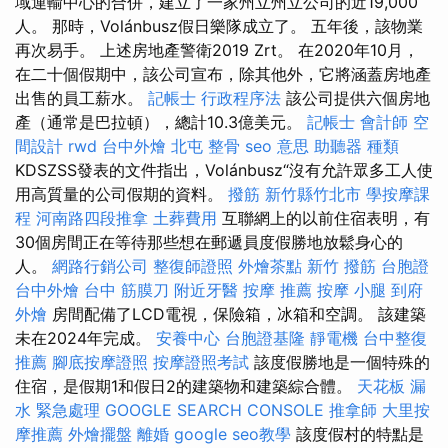
域運輸中心的合併，建立了一家州立州立公司的近19,000
人。 那時，Volánbusz假日樂隊成立了。 五年後，該物業
再次易手。 上述房地產警衛2019 Zrt。 在2020年10月，
在二十個假期中，該公司宣布，除其他外，它將涵蓋房地產
出售的員工薪水。
記帳士 行政程序法
該公司提供六個房地
產（通常是巴拉頓），總計10.3億美元。
記帳士 會計師
空
間設計
rwd
台中外燴
北屯 整骨
seo 意思
助聽器 種類
KDSZSS發表的文件指出，Volánbusz“沒有允許眾多工人使
用高質量的公司假期的資料。
撥筋 新竹縣竹北市
學按摩課
程
河南路四段推拿
土葬費用
互聯網上的以前住宿表明，有
30個房間正在等待那些想在郵遞員度假勝地放鬆身心的
人。
網路行銷公司
整復師證照
外燴茶點
新竹 撥筋
台胞證
台中外燴
台中 筋膜刀
附近牙醫
按摩 推薦
按摩 小腿
到府
外燴
房間配備了LCD電視，保險箱，冰箱和空調。 該建築
未在2024年完成。
安養中心
台胞證基隆
靜電機
台中整復
推薦
腳底按摩證照
按摩證照考試
該度假勝地是一個特殊的
住宿，是假期1和假日2的建築物和建築綜合體。
天花板 漏
水 緊急處理
GOOGLE SEARCH CONSOLE
推拿師
大里按
摩推薦
外燴擺盤
離婚
google seo教學
該度假村的特點是