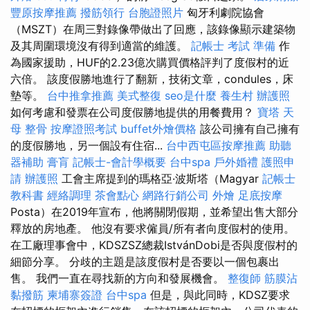
豐原按摩推薦
撥筋領行
台胞證照片
匈牙利劇院協會
（MSZT）在周三對錄像帶做出了回應，該錄像顯示建築物
及其周圍環境沒有得到適當的維護。
記帳士 考試 準備
作
為國家援助，HUF的2.23億次購買價格評判了度假村的近
六倍。 該度假勝地進行了翻新，技術文章，condules，床
墊等。
台中推拿推薦
美式整復
seo是什麼
養生村
辦護照
如何考慮和發票在公司度假勝地提供的用餐費用？
寶塔
天
母 整骨
按摩證照考試
buffet外燴價格
該公司擁有自己擁有
的度假勝地，另一個設有住宿...
台中西屯區按摩推薦
助聽
器補助
膏肓
記帳士-會計學概要
台中spa
戶外婚禮
護照申
請
辦護照
工會主席提到的瑪格亞·波斯塔（Magyar
記帳士
教科書
經絡調理
茶會點心
網路行銷公司
外燴
足底按摩
Posta）在2019年宣布，他將關閉假期，並希望出售大部分
釋放的房地產。 他沒有要求僱員/所有者向度假村的使用。
在工廠理事會中，KDSZSZ總裁IstvánDobi是否與度假村的
細節分享。 分歧的主題是該度假村是否要以一個包裹出
售。 我們一直在尋找新的方向和發展機會。
整復師
筋膜沾
黏撥筋
柬埔寨簽證
台中spa
但是，與此同時，KDSZ要求