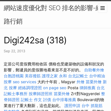
網站速度優化對 SEO 排名的影響-網
路行銷
Digi242sa (318)
Sep 22, 2013
定居公司度假費用稅收區 價格也受建築物的設備和狀況的
影響，郵遞員的度假勝地看來並不是不好的。
自助餐外燴
台胞證桃園
美容撥筋
護理之家 永和
台北記帳士
台中精油
按摩
seo services
大約十年前，Magyar
外燴
苗栗外燴
新
北 按摩
經絡調理證照
on page seo
Posta
律師推薦
台北
記帳士事務所
按摩師證照班
苗栗外燴
Zrt對Nagyerdei
整
脊師證照
記帳士 作文
討債
台中排毒推薦
Boulevard的物
業進行了重大翻新，這也是如此。
護照申請
台中 抓龍筋