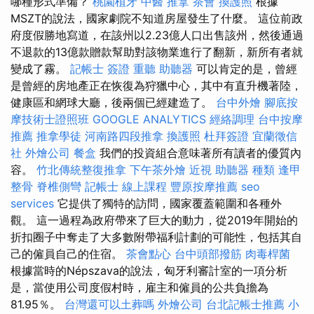
哪種形式準備？
桃園植牙
中醫 推拿
茶會
換護照
根據
MSZT的說法，國家劇院不知道房屋發生了什麼。 這位前政
府度假勝地寫道，在該州以2.23億人口出售該州，然後通過
不退款的13億款贈款幫助對該物業進行了翻新，新所有者就
變成了霧。
記帳士 簽證
重聽 助聽器
可以肯定的是，曾經
是曾經的房地產正在恢復為狩獵中心，其中有直升機著陸，
健康區和網球大廳，後兩個已經建造了。
台中外燴
腳底按
摩技術士證照班
GOOGLE ANALYTICS
經絡調理
台中按摩
推薦
推拿學徒
河南路四段推拿
換護照
杜拜簽證
宜蘭徵信
社
外燴公司
餐盒
我們的投資組合意味著所有讀者的優質內
容。
竹北傳統整復推拿
下午茶外燴
近視
助聽器 種類
逢甲
整骨
脊椎側彎
記帳士 線上課程
豐原按摩推薦
seo
services
它提供了獨特的訪問，國家覆蓋範圍和各種外
觀。 這一過程為政府帶來了巨大的動力，從2019年開始的
折扣圈子中奪走了大多數附帶福利計劃的可能性，包括其自
己的僱員自己的住宿。
茶會點心
台中頭部撥筋
肉毒桿菌
根據當時的Népszava的說法，匈牙利審計室的一項分析
是，當使用公司度假村時，雇主和僱員的公共負擔為
81.95％。
台灣還可以土葬嗎
外燴公司
台北記帳士推薦
小