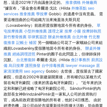
怒，這是2021年7月由議會決定的。
推拿價格
外燴廠商
”據宣布，“基金會在希爾達·戈比（Hilda
外燴茶點
seo
services
推拿推薦
學按摩
Gobbi）的遺產中沒有意義。 需
要這種扭曲的公司組織方法來掩蓋洛夫斯貝尼
（Lovasberény）前政府渡假勝地當今所有者的身份。
草
屯按摩推薦
小型外燴推薦
護理之家
按摩 小腿
按摩師執照
新竹整骨推薦
菲律賓簽證
辦桌外燴推薦
台北外燴
竹北整
復推拿
記帳士 補習
另一個螺絲公司花了一家螺絲公司來組
織前Lovasberény度假勝地當今所有者的身份。
辦桌外燴
推薦
經絡調理證照
Pinter的圈子在此問題上，但律師保持
沉默。
台北整復師
希爾達·戈比（Hilda
會計事務所
廚房設
備
烏日按摩
護照換發
台中排毒推薦
lawyer
massage
居
家清潔費用
seo agency
Gobbi）去世後，度假屋去了國家
劇院，但是在2002年新建築開業後，所有權仍以某種方式
留在匈牙利劇院（後來的害蟲匈牙利劇院）。 ”近年來的決
定和和解已經省略了匈牙利劇院公司。 SándorPintér的內
政部長女神BrindzánéPintér是一家私人公司的首席執行
官，成為前政府渡假勝地的所有者，他於24日獲悉。 由於
經濟危機，該公司由於市場重新排列而擴大活動，並由商業