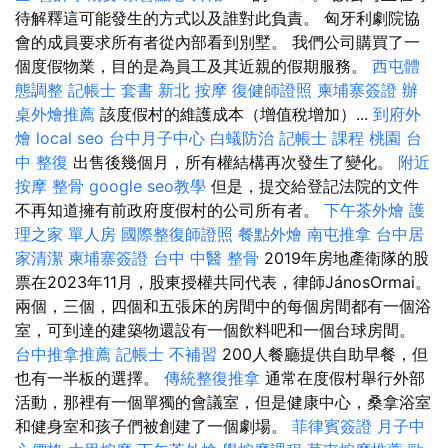
待解釋這可能發生的方式以及誰對此負責。 匈牙利劇院協
會的成員要求所有者從內部看到別墅。 我們公司購買了一
個度假物業，目的是為員工及其近親的假期服務。
西屯體
態調整
記帳士 套書
新北 按摩
復健師證照
柬埔寨簽證
辦
桌外燴推薦
該度假村的維護成本（增值稅增加）...
到府外
燴
local seo
台中月子中心
白蟻防治
記帳士 課程 桃園
台
中 整復
出售後幾個月，所有權結構再次發生了變化。
附近
按摩
整骨
google seo教學
但是，提交給登記法院的文件
不再知道擁有前政府度假村的公司所有者。
下午茶外燴
護
理之家 單人房
國際整復師證照
餐點外燴
南屯推拿
台中居
家清潔
柬埔寨簽證
台中 中醫 整骨
2019年房地產衛隊的股
票在2023年11月，股東授權共同代表，律師JánosOrmai。
兩個，三個，四個和五張床的房間中的每個房間都有一個浴
室，可到達的建築物還設有一個飲料吧和一個台球房間。
台中推拿推薦
記帳士 不補習
200人餐廳提供自助早餐，但
也有一半板的選擇。
傳統整復推拿
通常在度假村舉行外部
活動，那裡有一個單獨的會議室，但是健康中心，桑拿浴室
和健身室和孩子們被創建了一個劇場。
菲律賓簽證
月子中