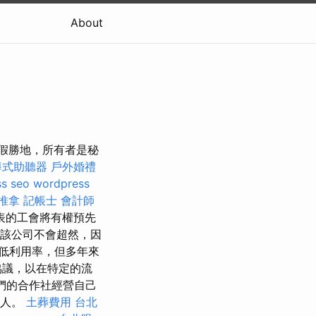
About
府度假勝地，所有者是秘
導式助聽器
戶外婚禮
s seo
wordpress
推拿
記帳士 會計師
表的工會將有權預先
員，該公司不會超然，因
低利用率，但多年來
協議，以在特定的流
我們的合作社經營自己
工人。
土葬費用
台北