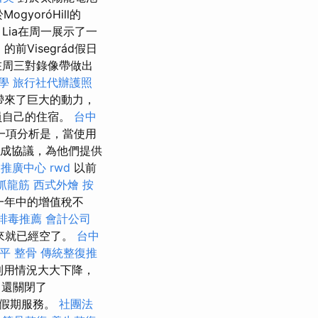
gyoróHill的
Lia在周一展示了一
）的前Visegrád假日
在周三對錄像帶做出
學
旅行社代辦護照
府帶來了巨大的動力，
員自己的住宿。
台中
的一項分析是，當使用
成協議，為他們提供
復推廣中心
rwd
以前
抓龍筋
西式外燴
按
一年中的增值稅不
排毒推薦
會計公司
以來就已經空了。
台中
平 整骨
傳統整復推
利用情況大大下降，
司還關閉了
親的假期服務。
社團法