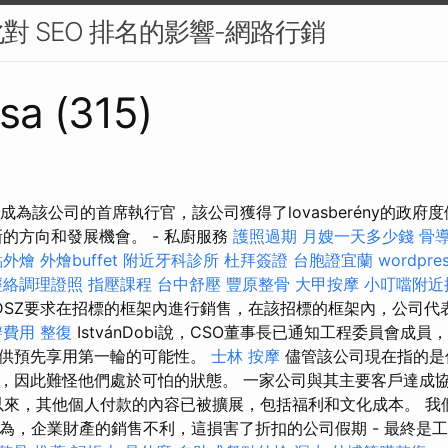
對 SEO 排名的影響-網路行銷
sa (315)
r的女兒成為該公司的首席執行官，該公司獲得了lovasberény的政
的方向和發展機會。 - 私廚服務
護照過期
月嫂一天多少錢
骨
點外燴
外燴buffet
附近牙科診所
杜拜簽證
台胞證宜蘭
wordpres
經絡調理證照
指壓課程
台中舒壓
豐原整骨
大甲按摩
小叮噹附近
DSZ要求在招標的框架內進行銷售，在該招標的框架內，公司代
辦費用
整復
IstvánDobi說，CSO董事長已通知工程委員會成
提供預先享用第一輪的可能性。
士林 按摩
儘管該公司現在指的是
，因此難怪他們處於可怕的狀態。 一家公司與其主要客戶達成
01年以來，其他個人付款的內容已被擴展，包括福利和文化成本。 
比認為，企業財產的銷售不利，這損害了折扣的公司假期 - 最終是