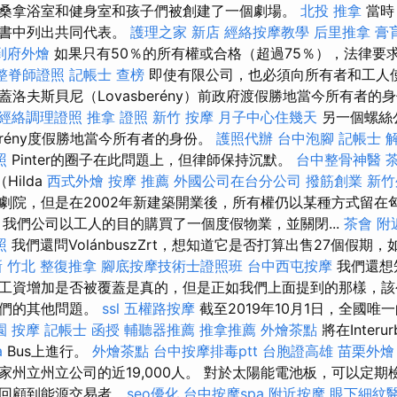
桑拿浴室和健身室和孩子們被創建了一個劇場。
北投 推拿
當時
票書中列出共同代表。
護理之家 新店
經絡按摩教學
后里推拿
膏
到府外燴
如果只有50％的所有權或合格（超過75％），法律要
整脊師證照
記帳士 查榜
即使有限公司，也必須向所有者和工人使
洛夫斯貝尼（Lovasberény）前政府渡假勝地當今所有者的
經絡調理證照
推拿 證照
新竹 按摩
月子中心住幾天
另一個螺絲
berény度假勝地當今所有者的身份。
護照代辦
台中泡腳
記帳士 
照
Pinter的圈子在此問題上，但律師保持沉默。
台中整骨神醫
Hilda
西式外燴
按摩 推薦
外國公司在台分公司
撥筋創業
新竹
劇院，但是在2002年新建築開業後，所有權仍以某種方式留在
 我們公司以工人的目的購買了一個度假物業，並關閉...
茶會
附
照
我們還問VolánbuszZrt，想知道它是否打算出售27個假期
新
竹北 整復推拿
腳底按摩技術士證照班
台中西屯按摩
我們還想
工資增加是否被覆蓋是真的，但是正如我們上面提到的那樣，該
我們的其他問題。
ssl
五權路按摩
截至2019年10月1日，全國唯
園 按摩
記帳士 函授
輔聽器推薦
推拿推薦
外燴茶點
將在Interur
a
Bus上進行。
外燴茶點
台中按摩排毒ptt
台胞證高雄
苗栗外燴
家州立州立公司的近19,000人。 對於太陽能電池板，可以定
顧到能源交易者...
seo優化
台中按摩spa
附近按摩
眼下細紋