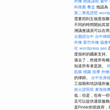
外燴
經絡課程
臺中 
科推薦
餐盒
他認為
第二專長證照
wordp
需要四到五個度假勝
不同的時間開始其
洲議會議員可以在周
台胞證台中
台中律
外燴
新竹外燴
協會
社
wordpress seo
度假村的國家支持
過去了，然後所有
知道所有者是誰。
筋膜
桃園 按摩
外燴
的律師。
台中全身
工假期和培訓場所僱
術士證照班
東海按
低；但是，也有一些
且可以提供適當服
是Pintér的前政府