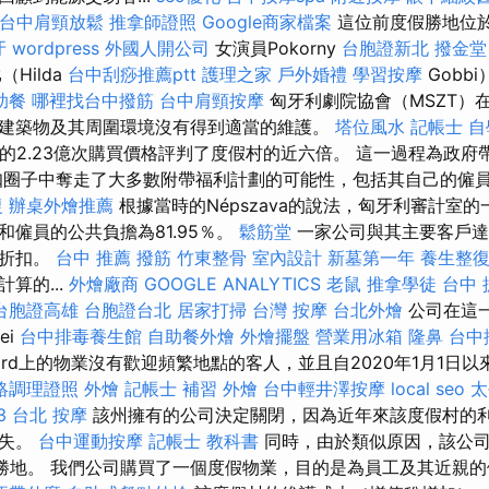
台中肩頸放鬆
推拿師證照
Google商家檔案
這位前度假勝地位於Mo
牙
wordpress
外國人開公司
女演員Pokorny
台胞證新北
撥金堂
Hilda
台中刮痧推薦ptt
護理之家
戶外婚禮
學習按摩
Gobbi
助餐
哪裡找台中撥筋
台中肩頸按摩
匈牙利劇院協會（MSZT）
建築物及其周圍環境沒有得到適當的維護。
塔位風水
記帳士 自
F的2.23億次購買價格評判了度假村的近六倍。 這一過程為政
折扣圈子中奪走了大多數附帶福利計劃的可能性，包括其自己的僱
復
辦桌外燴推薦
根據當時的Népszava的說法，匈牙利審計室
僱員的公共負擔為81.95％。
鬆筋堂
一家公司與其主要客戶達
定折扣。
台中 推薦 撥筋
竹東整骨
室內設計
新墓第一年
養生整
算的...
外燴廠商
GOOGLE ANALYTICS
老鼠
推拿學徒
台中 
台胞證高雄
台胞證台北
居家打掃
台灣 按摩
台北外燴
公司在這
ei
台中排毒養生館
自助餐外燴
外燴擺盤
營業用冰箱
隆鼻
台中
evard上的物業沒有歡迎頻繁地點的客人，並且自2020年1月1日
絡調理證照
外燴
記帳士 補習
外燴
台中輕井澤按摩
local seo
太
3
台北 按摩
該州擁有的公司決定關閉，因為近年來該度假村的
損失。
台中運動按摩
記帳士 教科書
同時，由於類似原因，該公
ádi度假勝地。 我們公司購買了一個度假物業，目的是為員工及其近