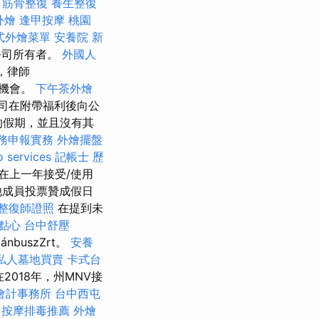
.
筋骨整復
養生整復
外燴
逢甲按摩
桃園
式外燴菜單
安養院 新
公司所有者。
外國人
，律師
期機會。
下午茶外燴
公司在附帶福利後向公
的假期，並且沒有其
稅務申報實務
外燴擺盤
o services
記帳士 歷
在上一年接受/使用
他成員投票贊成假日
整復師證照
在提到未
點心
台中舒壓
ánbuszZrt。
安養
私人墓地買賣
卡式台
018年，州MNV接
會計事務所
台中西屯
中按摩排毒推薦
外燴