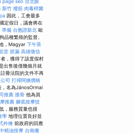
n page seo
台北眼
a
新竹 撥筋
肉毒桿菌
pa
因此，工會最多
的國定假日，議會將在
 準備
台胞證新北
歐
狗品種繁殖的監督。
，Magyar
下午茶
筋堂
抓漏
高雄徵信
新所有者，獲得了該度假村
是出售後僅幾個月就
註冊法院的文件不再
蟻公司
打掃阿姨價格
為JánosOrmai
司推薦
接骨
他為員
摩推薦
腳底按摩技
低，服務質量也很
o教學
地理位置良好並
式外燴
前政府的回應
中精油按摩
台南搬