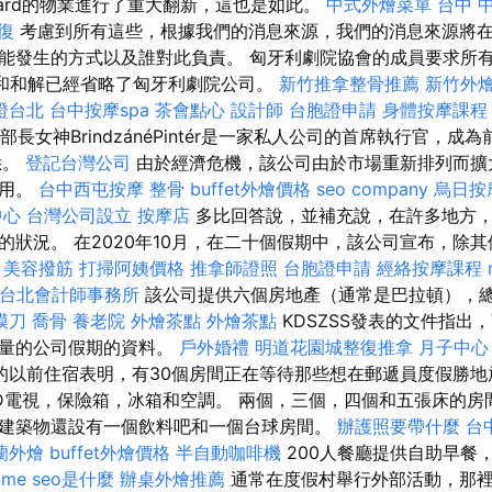
evard的物業進行了重大翻新，這也是如此。
中式外燴菜單
台中 
復
考慮到所有這些，根據我們的消息來源，我們的消息來源將在1-
能發生的方式以及誰對此負責。 匈牙利劇院協會的成員要求所
定和和解已經省略了匈牙利劇院公司。
新竹推拿整骨推薦
新竹外
證台北
台中按摩spa
茶會點心
設計師
台胞證申請
身體按摩課程
r的內政部長女神BrindzánéPintér是一家私人公司的首席執行官，
悉。
登記台灣公司
由於經濟危機，該公司由於市場重新排列而擴
僱用。
台中西屯按摩
整骨
buffet外燴價格
seo company
烏日按
中心
台灣公司設立
按摩店
多比回答說，並補充說，在許多地方
的狀況。 在2020年10月，在二十個假期中，該公司宣布，除
。
美容撥筋
打掃阿姨價格
推拿師證照
台胞證申請
經絡按摩課程
台北會計師事務所
該公司提供六個房地產（通常是巴拉頓），總計
膜刀
喬骨
養老院
外燴茶點
外燴茶點
KDSZSS發表的文件指出，Vo
質量的公司假期的資料。
戶外婚禮
明道花園城整復推拿
月子中心
的以前住宿表明，有30個房間正在等待那些想在郵遞員度假勝
D電視，保險箱，冰箱和空調。 兩個，三個，四個和五張床的房
建築物還設有一個飲料吧和一個台球房間。
辦護照要帶什麼
台
蘭外燴
buffet外燴價格
半自動咖啡機
200人餐廳提供自助早餐
 me
seo是什麼
辦桌外燴推薦
通常在度假村舉行外部活動，那