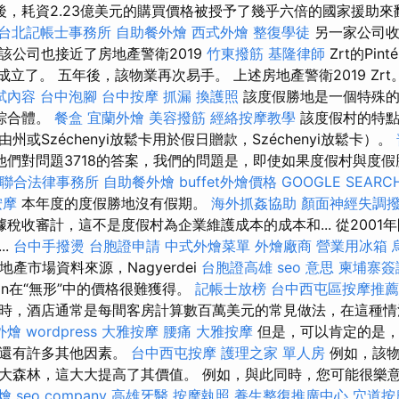
後，耗資2.23億美元的購買價格被授予了幾乎六倍的國家援助
台北記帳士事務所
自助餐外燴
西式外燴
整復學徒
另一家公司收
該公司也接近了房地產警衛2019
竹東撥筋
基隆律師
Zrt的Pin
樂隊成立了。 五年後，該物業再次易手。 上述房地產警衛2019 Zrt
試內容
台中泡腳
台中按摩
抓漏
換護照
該度假勝地是一個特殊的
綜合體。
餐盒
宜蘭外燴
美容撥筋
經絡按摩教學
該度假村的特點
或Széchenyi放鬆卡用於假日贈款，Széchenyi放鬆卡）。
他們對問題3718的答案，我們的問題是，即使如果度假村與度
聯合法律事務所
自助餐外燴
buffet外燴價格
GOOGLE SEARC
按摩
本年度的度假勝地沒有假期。
海外抓姦協助
顏面神經失調
稅收審計，這不是度假村為企業維護成本的成本和... 從2001
..
台中手撥燙
台胞證申請
中式外燴菜單
外燴廠商
營業用冰箱
產市場資料來源，Nagyerdei
台胞證高雄
seo 意思
柬埔寨簽
man在“無形”中的價格很難獲得。
記帳士放榜
台中西屯區按摩推薦
時，酒店通常是每間客房計算數百萬美元的常見做法，在這種情
外燴
wordpress
大雅按摩
腰痛
大雅按摩
但是，可以肯定的是，
中還有許多其他因素。
台中西屯按摩
護理之家 單人房
例如，該物
森林，這大大提高了其價值。 例如，與此同時，您可能很樂意去M
燴
seo company
高雄牙醫
按摩執照
養生整復推廣中心
穴道按