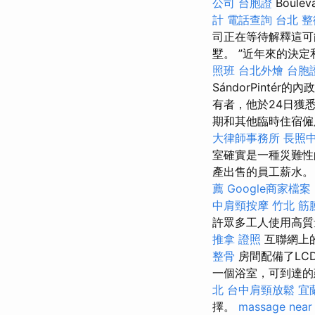
公司
台胞證
Boul
計
電話查詢
台北 整
司正在等待解釋這可
墅。 ”近年來的決
照班
台北外燴
台胞
SándorPinté
有者，他於24日獲
期和其他臨時住宿
大律師事務所
長照
室確實是一種災難性
產出售的員工薪水
薦
Google商家檔案
中肩頸按摩
竹北 筋
許眾多工人使用高
推拿 證照
互聯網上
整骨
房間配備了LC
一個浴室，可到達的
北
台中肩頸放鬆
宜
擇。
massage near