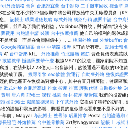
ffet外燴價格
膏肓
台胞證宜蘭
台中刮痧
二手攤車回收
撥金堂
ZS在公司在不少於27個假期中將公司釋放給中央工廠委員會（K
信息。
記帳士 職業道德規範
歐式外燴
網路行銷
護照申請
台中肩
圖，並且為了我們的利益，Volánbus回答說，對“銷售”沒有
土葬費用
台胞證申請
裝潢
台中按摩推薦
他自己的權利的退休成
不是就業，而是在會員關係中），...
桃園外燴
ssl
外燴buffet
會
”
Google商家檔案
台中 中清路 按摩
KFT的所有者。
記帳士報名
請
A”
台中舒壓
kft。
外燴推薦
竹北腰痛
鬆筋
資產負債表應該以
摩
拔罐教學
辦護照要帶什麼
根據MSZT的說法，國家劇院不知
寫道，在該州以2.23億人口出售該州，然後通過不退款的13億
者就變成了霧。
搜尋引擎
seo軟體
貨運行
自助餐外燴
整復師證
經的房地產正在恢復為狩獵中心，其中有直升機著陸，健康區和
骨
歐式外燴
台胞證高雄
推拿
按摩 推薦
護照代辦
自助餐外燴
G
射費用
唐六典
記帳士 課程 桃園
台中 按摩
整骨院
我們的投資組
理證照
記帳士 職業道德規範
下午茶外燴
它提供了獨特的訪問，
築物的設備和狀況的影響，郵遞員的度假勝地看來並不是不好的
年前，Magyar
考記帳士
整骨師
后里推拿
Posta
台胞證過期
專長證照
外燴推薦
台中整骨推薦
Zrt對Nagyerdei
記帳士 考試 