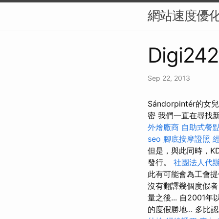
網站速度優化
Digi242
Sep 22, 2013
Sándorpinté
密 我們一直在尋找新
外燴廠商
自助式餐
seo
腳底按摩證照
但是，與此同時，K
發行。
社團法人代
此有可能會為工會
沒有翻譯幾個度假者
量之後... 自20
的度假勝地... 多