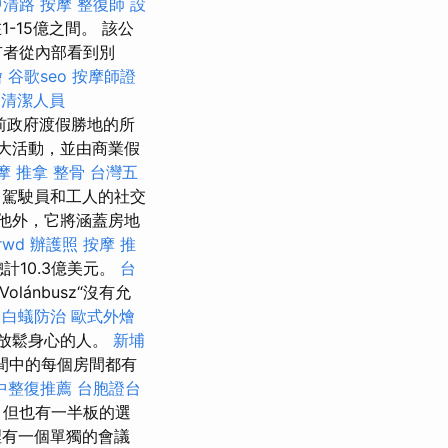
中清路 按摩
整復師
設
15億之間。 該公
有者從內部看到別
燴
谷歌seo
按摩師證
清潔人員
成為前政府渡假勝地的所
大活動，並由商業假
摩
推拿 整骨
台灣五
，駕駛員和工人的社交
其他外，它將涵蓋房地
rwd
辦護照
按摩 推
10.3億美元。
台
lánbusz“沒有允
白蟻防治
歐式外燴
地放鬆身心的人。
新埔
間中的每個房間都有
中整復推薦
台胞證台
，但也有一半板的選
裡有一個單獨的會議