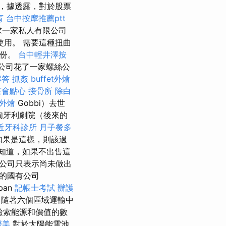
，據透露，對於股票
肓
台中按摩推薦ptt
求一家私人有限公司
用。 需要這種扭曲
身份。
台中輕井澤按
公司花了一家螺絲公
解答
抓姦
buffet外燴
茶會點心
接骨所
除白
外燴
Gobbi）去世
匈牙利劇院（後來的
近牙科診所
月子餐多
，如果是這樣，則該過
知道，如果不出售這
公司只表示尚未做出
一的國有公司
ban
記帳士考試
辦護
隨著六個區域運輸中
期檢索能源和價值的數
醫美
對於太陽能電池