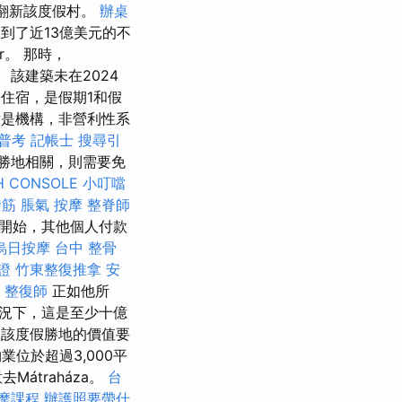
來翻新該度假村。
辦桌
到了近13億美元的不
tér。 那時，
。 該建築未在2024
住宿，是假期1和假
是機構，非營利性系
普考 記帳士
搜尋引
假勝地相關，則需要免
H CONSOLE
小叮噹
撥筋
脹氣 按摩
整脊師
年開始，其他個人付款
烏日按摩
台中 整骨
證
竹東整復推拿
安
整復師
正如他所
況下，這是至少十億
該度假勝地的價值要
業位於超過3,000平
átraháza。
台
摩課程
辦護照要帶什