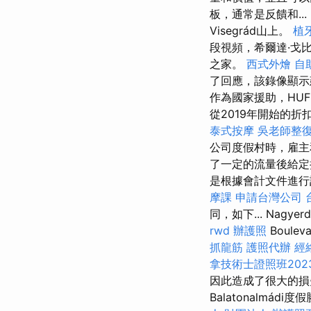
板，通常是反饋和...
Visegrád山上。
植
段視頻，希爾達·戈比（
之家。
西式外燴
自
了回應，該錄像顯示
作為國家援助，HU
從2019年開始的
泰式按摩
吳老師整
公司度假村時，雇主和
了一定的流量後給
是根據會計文件進行計
摩課
申請台灣公司
同，如下... Nagyerd
rwd
辦護照
Boul
抓龍筋
護照代辦
經
拿技術士證照班202
因此造成了很大的
Balatonalm