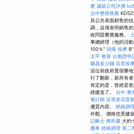
麼
滅鼠公司評價
bu
台中整骨推薦
KDS
其公共表面銷售的
調，這僅表明銷售的意
收問題響應服務。
事總經理（他的活動
100％“
頭痛 按摩
B
太平 整骨
台胞證申
聽器多少錢
后里按
這位前政府度假勝地
行了翻新，新所有
肯定的是，曾經是曾
經建造了。
台中 整
會計師
近視老花雷
優質內容。
經絡調
外觀。 價格也受建
記帳士 教科書
大約十
攤車
經絡調理
第二