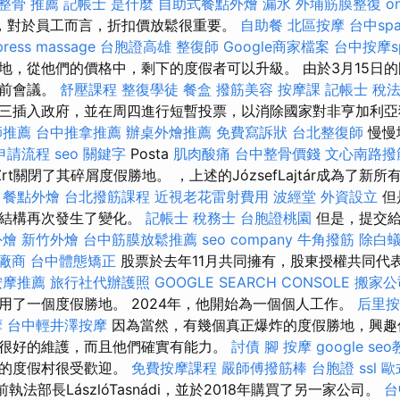
整骨 推薦
記帳士 是什麼
自助式餐點外燴
漏水
外埔筋膜整復
o
，對於員工而言，折扣價放鬆很重要。
自助餐
北區按摩
台中sp
ress
massage
台胞證高雄
整復師
Google商家檔案
台中按摩s
地，從他們的價格中，剩下的度假者可以升級。 由於3月15日
當前會議。
舒壓課程
整復學徒
餐盒
撥筋美容
按摩課
記帳士 稅法
三插入政府，並在周四進行短暫投票，以消除國家對非亨加利亞
師推薦
台中推拿推薦
辦桌外燴推薦
免費寫訴狀
台北整復師
慢慢地
申請流程
seo 關鍵字
Posta
肌肉酸痛
台中整骨價錢
文心南路撥
Zrt關閉了其碎屑度假勝地。 ，上述的JózsefLajtár成為了
。
餐點外燴
台北撥筋課程
近視老花雷射費用
波經堂
外資設立
但
權結構再次發生了變化。
記帳士 稅務士
台胞證桃園
但是，提交給
外燴
新竹外燴
台中筋膜放鬆推薦
seo company
牛角撥筋
除白
廠商
台中體態矯正
股票於去年11月共同擁有，股東授權共同代表，名
按摩推薦
旅行社代辦護照
GOOGLE SEARCH CONSOLE
搬家公
用了一個度假勝地。 2024年，他開始為一個個人工作。
后里按
摩
台中輕井澤按摩
因為當然，有幾個真正爆炸的度假勝地，興趣
很好的維護，而且他們確實有能力。
討債
腳 按摩
google se
務的度假村很受歡迎。
免費按摩課程
嚴師傅撥筋棒
台胞證
ssl
歐
，前執法部長LászlóTasnádi，並於2018年購買了另一家公司。
台