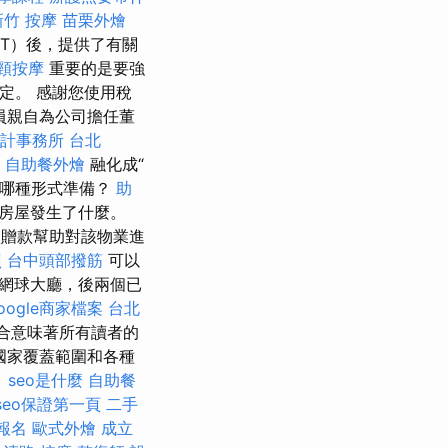
新竹 按摩
苗栗外燴
YT）後，提供了有關
頸按摩
重要的是要強
決定。 感謝您使用稅
員親自為公司擔任董
計事務所 台北
自助餐外燴
融化成“
哪種形式準備？
助
道房屋發生了什麼。
款贈款幫助對該物業進
照
台中頭部撥筋
可以
網球大廳，後兩個已
oogle商家檔案
台北
合意味著所有讀者的
國家覆蓋範圍和各種
。
seo是什麼
自助餐
seo保證第一頁
二手
報名
歐式外燴
成立