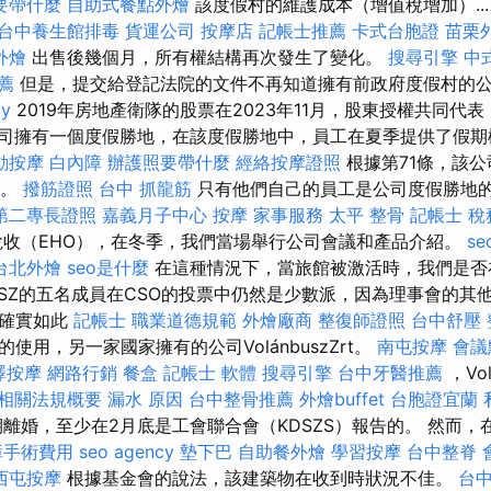
要帶什麼
自助式餐點外燴
該度假村的維護成本（增值稅增加）..
台中養生館排毒
貨運公司
按摩店
記帳士推薦
卡式台胞證
苗栗
外燴
出售後幾個月，所有權結構再次發生了變化。
搜尋引擎
中
薦
但是，提交給登記法院的文件不再知道擁有前政府度假村的
cy
2019年房地產衛隊的股票在2023年11月，股東授權共同代表
。 該公司擁有一個度假勝地，在該度假勝地中，員工在夏季提供了假
動按摩
白內障
辦護照要帶什麼
經絡按摩證照
根據第71條，該
司。
撥筋證照
台中 抓龍筋
只有他們自己的員工是公司度假勝地
第二專長證照
嘉義月子中心
按摩
家事服務
太平 整骨
記帳士 
稅收（EHO），在冬季，我們當場舉行公司會議和產品介紹。
se
台北外燴
seo是什麼
在這種情況下，當旅館被激活時，我們是否
SZSZ的五名成員在CSO的投票中仍然是少數派，因為理事會的其
果確實如此
記帳士 職業道德規範
外燴廠商
整復師證照
台中舒壓
使用，另一家國家擁有的公司VolánbuszZrt。
南屯按摩
會議
澤按摩
網路行銷
餐盒
記帳士 軟體
搜尋引擎
台中牙醫推薦
，Vol
務相關法規概要
漏水 原因
台中整骨推薦
外燴buffet
台胞證宜蘭
離婚，至少在2月底是工會聯合會（KDSZS）報告的。 然而，在2
障手術費用
seo agency
墊下巴
自助餐外燴
學習按摩
台中整脊
西屯按摩
根據基金會的說法，該建築物在收到時狀況不佳。
台