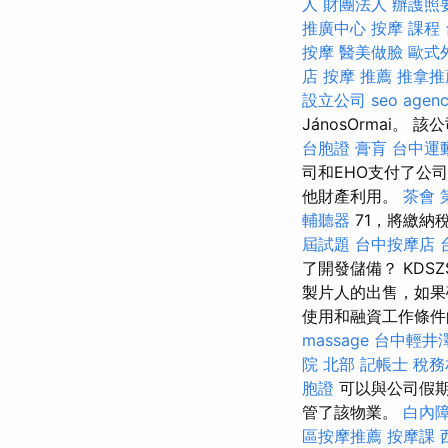
人 財團法人
辦護照
推廣中心
按摩 課程
按摩
醫美做臉
歐式
店
按摩 推薦
推拿推
設立公司
seo agen
JánosOrmai
台胞證
膏肓
台中運
司和EHO支付了公
他財產利用。
茶會
輔聽器
71，將繳納
屆試題
台中按摩店
了開發儲備？ KD
製片人的出售，如
使用和融資工作條件的
massage
台中輕井
院 北部
記帳士 稅
胞證
可以與公司假期
管了該物業。
白內
區按摩推薦
按摩課