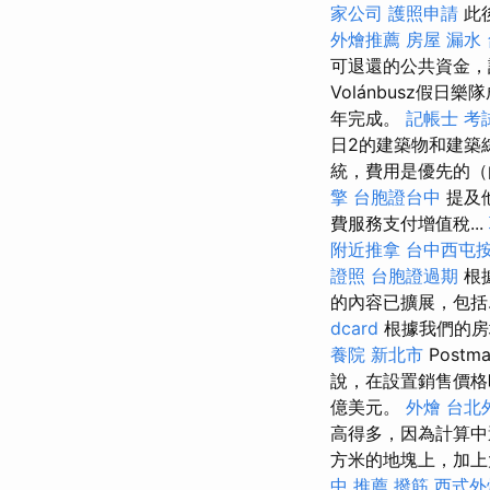
家公司
護照申請
此
外燴推薦
房屋 漏水
可退還的公共資金，
Volánbusz假日
年完成。
記帳士 考
日2的建築物和建築
統，費用是優先的（由州
擎
台胞證台中
提及
費服務支付增值稅...
附近推拿
台中西屯
證照
台胞證過期
根據
的內容已擴展，包括.
dcard
根據我們的房地
養院 新北市
Post
說，在設置銷售價格
億美元。
外燴
台北
高得多，因為計算
方米的地塊上，加上大
中 推薦 撥筋
西式外