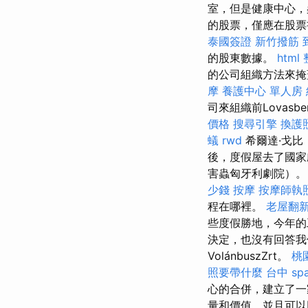
室，但是健康中心，
的股票，僅應在股
泰國簽證
新竹撥筋
的股東數據。
html
的公司組織方法來掩蓋
摩
養護中心 單人房
司來組織前Lovas
價格
搜尋引擎
換護
蟻
rwd
希爾達·戈比（
後，度假屋去了國家
害蟲匈牙利劇院）。
少錢
按摩
按摩師執
程在哪裡。
老屋翻
些度假勝地，今年的
決定，也沒有回答
VolánbuszZrt。
桃
照要帶什麼
台中 sp
心的合併，建立了一
量和價值，並且可以回