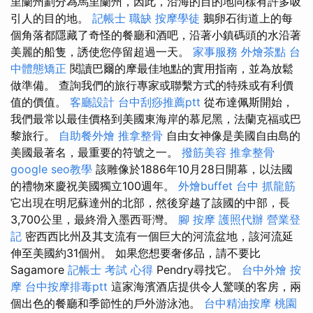
里蘭州劃分為馬里蘭州，因此，沿海的目的地同樣有許多吸
引人的目的地。
記帳士 職缺
按摩學徒
鵝卵石街道上的每
個角落都隱藏了奇怪的餐廳和酒吧，沿著小鎮碼頭的水沿著
美麗的船隻，誘使您停留超過一天。
家事服務
外燴茶點
台
中體態矯正
閱讀巴爾的摩最佳地點的實用指南，並為放鬆
做準備。 查詢我們的旅行專家或聯繫方式的特殊或有利價
值的價值。
客廳設計
台中刮痧推薦ptt
從布達佩斯開始，
我們最常以最佳價格到美國東海岸的慕尼黑，法蘭克福或巴
黎旅行。
自助餐外燴
推拿整骨
自由女神像是美國自由島的
美國最著名，最重要的符號之一。
撥筋美容
推拿整骨
google seo教學
該雕像於1886年10月28日開幕，以法國
的禮物來慶祝美國獨立100週年。
外燴buffet
台中 抓龍筋
它出現在明尼蘇達州的北部，然後穿越了該國的中部，長
3,700公里，最終滑入墨西哥灣。
腳 按摩
護照代辦
營業登
記
密西西比州及其支流有一個巨大的河流盆地，該河流延
伸至美國約31個州。 如果您想要奢侈品，請不要比
Sagamore
記帳士 考試 心得
Pendry尋找它。
台中外燴
按
摩
台中按摩排毒ptt
這家海濱酒店提供令人驚嘆的客房，兩
個出色的餐廳和季節性的戶外游泳池。
台中精油按摩
桃園