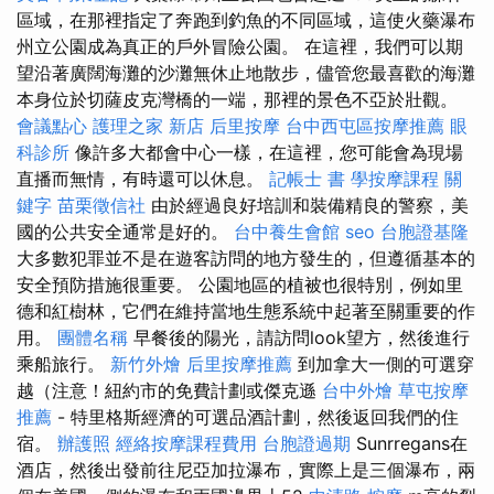
區域，在那裡指定了奔跑到釣魚的不同區域，這使火藥瀑布
州立公園成為真正的戶外冒險公園。 在這裡，我們可以期
望沿著廣闊海灘的沙灘無休止地散步，儘管您最喜歡的海灘
本身位於切薩皮克灣橋的一端，那裡的景色不亞於壯觀。
會議點心
護理之家 新店
后里按摩
台中西屯區按摩推薦
眼
科診所
像許多大都會中心一樣，在這裡，您可能會為現場
直播而無情，有時還可以休息。
記帳士 書
學按摩課程
關
鍵字
苗栗徵信社
由於經過良好培訓和裝備精良的警察，美
國的公共安全通常是好的。
台中養生會館
seo
台胞證基隆
大多數犯罪並不是在遊客訪問的地方發生的，但遵循基本的
安全預防措施很重要。 公園地區的植被也很特別，例如里
德和紅樹林，它們在維持當地生態系統中起著至關重要的作
用。
團體名稱
早餐後的陽光，請訪問look望方，然後進行
乘船旅行。
新竹外燴
后里按摩推薦
到加拿大一側的可選穿
越（注意！紐約市的免費計劃或傑克遜
台中外燴
草屯按摩
推薦
- 特里格斯經濟的可選品酒計劃，然後返回我們的住
宿。
辦護照
經絡按摩課程費用
台胞證過期
Sunrregans在
酒店，然後出發前往尼亞加拉瀑布，實際上是三個瀑布，兩