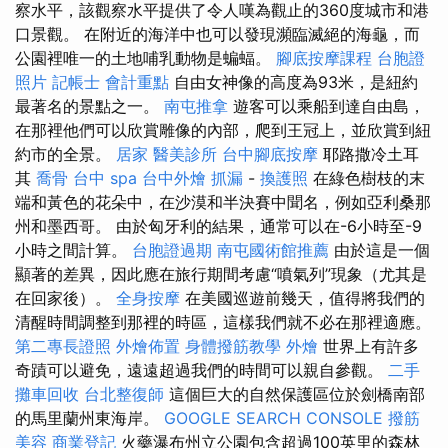
察水平，該觀察水平提供了令人嘆為觀止的360度城市和港
口景觀。 在附近的海洋中也可以發現瀕臨滅絕的海龜，而
公園裡唯一的土地哺乳動物是蝙蝠。
腳底按摩課程
台胞證
照片
記帳士 會計重點
自由女神像的高度為93米，是紐約
最著名的景點之一。
南屯推拿
遊客可以乘船到達自由島，
在那裡他們可以欣賞雕像的內部，爬到王冠上，並欣賞到紐
約市的全景。
居家
醫美診所
台中腳底按摩
耶路撒冷土耳
其
喬骨
台中 spa
台中外燴
抓漏
-
換護照
在綠色樹枝的末
端和黃色的花朵中，在沙漠和半決賽中聞名，例如亞利桑那
州和墨西哥。 由於匈牙利的結果，通常可以在-6小時至-9
小時之間計算。
台胞證過期
南屯國術館推薦
由於這是一個
顯著的差異，因此應在旅行期間考慮“噴氣列”現象（尤其是
在回家後）。
全身按摩
在美國巡遊前幾天，值得將我們的
清醒時間調整到那裡的時區，這樣我們就不必在那裡適應。
第二專長證照
外燴佈置
身體撥筋教學
外燴
世界上有許多
奇蹟可以避免，遠遠超過我們的時間可以親自參觀。
二手
攤車回收
台北整復師
這個巨大的自然保護區位於劍橋南部
的馬里蘭州東海岸。
GOOGLE SEARCH CONSOLE
撥筋
美容
商業登記
火藥瀑布州立公園包含超過100英里的森林