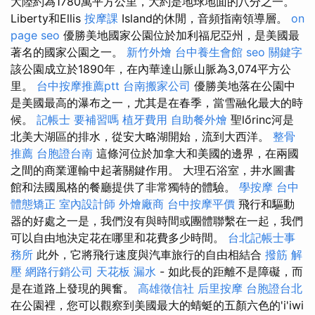
大陸約為1780萬平方公里，大約是地球地面的八分之一。
Liberty和Ellis
按摩課
Island的休閒，音頻指南領導層。
on
page seo
優勝美地國家公園位於加利福尼亞州，是美國最
著名的國家公園之一。
新竹外燴
台中養生會館
seo 關鍵字
該公園成立於1890年，在內華達山脈山脈為3,074平方公
里。
台中按摩推薦ptt
台南搬家公司
優勝美地落在公園中
是美國最高的瀑布之一，尤其是在春季，當雪融化最大的時
候。
記帳士 要補習嗎
植牙費用
自助餐外燴
聖lőrinc河是
北美大湖區的排水，從安大略湖開始，流到大西洋。
整骨
推薦
台胞證台南
這條河位於加拿大和美國的邊界，在兩國
之間的商業運輸中起著關鍵作用。 大理石浴室，井水圖書
館和法國風格的餐廳提供了非常獨特的體驗。
學按摩
台中
體態矯正
室內設計師
外燴廠商
台中按摩平價
飛行和驅動
器的好處之一是，我們沒有與時間或團體聯繫在一起，我們
可以自由地決定花在哪里和花費多少時間。
台北記帳士事
務所
此外，它將飛行速度與汽車旅行的自由相結合
撥筋 解
壓
網路行銷公司
天花板 漏水
- 如此長的距離不是障礙，而
是在道路上發現的興奮。
高雄徵信社
后里按摩
台胞證台北
在公園裡，您可以觀察到美國最大的蜻蜓的五顏六色的'i'iwi