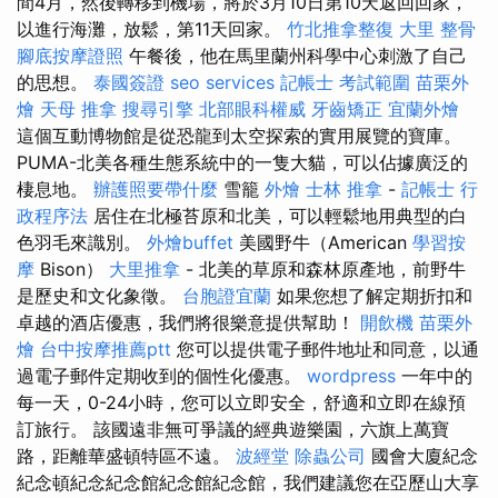
間4月，然後轉移到機場，將於3月10日第10天返回回家，
以進行海灘，放鬆，第11天回家。
竹北推拿整復
大里 整骨
腳底按摩證照
午餐後，他在馬里蘭州科學中心刺激了自己
的思想。
泰國簽證
seo services
記帳士 考試範圍
苗栗外
燴
天母 推拿
搜尋引擎
北部眼科權威
牙齒矯正
宜蘭外燴
這個互動博物館是從恐龍到太空探索的實用展覽的寶庫。
PUMA-北美各種生態系統中的一隻大貓，可以佔據廣泛的
棲息地。
辦護照要帶什麼
雪籠
外燴
士林 推拿
-
記帳士 行
政程序法
居住在北極苔原和北美，可以輕鬆地用典型的白
色羽毛來識別。
外燴buffet
美國野牛（American
學習按
摩
Bison）
大里推拿
- 北美的草原和森林原產地，前野牛
是歷史和文化象徵。
台胞證宜蘭
如果您想了解定期折扣和
卓越的酒店優惠，我們將很樂意提供幫助！
開飲機
苗栗外
燴
台中按摩推薦ptt
您可以提供電子郵件地址和同意，以通
過電子郵件定期收到的個性化優惠。
wordpress
一年中的
每一天，0-24小時，您可以立即安全，舒適和立即在線預
訂旅行。 該國遠非無可爭議的經典遊樂園，六旗上萬寶
路，距離華盛頓特區不遠。
波經堂
除蟲公司
國會大廈紀念
紀念頓紀念紀念館紀念館紀念館，我們建議您在亞歷山大享