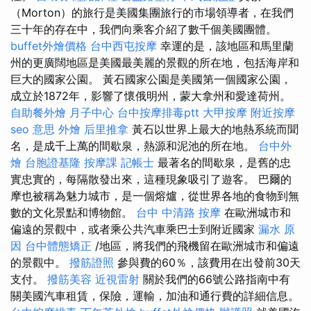
（Morton）的旅行是美國集團旅行的市場領導者，在我們
三十年的存在中，我們向乘客介紹了數千個美國團體。
buffet外燴價格
台中西屯按摩
幸運的是，該地區和馬里蘭
州的更廣闊地區是美國最美麗的景觀的所在地，包括海岸和
巨大的國家公園。 黃石國家公園是美國第一個國家公園，
成立於1872年，影響了懷俄明州，蒙大拿州和愛達荷州。
自助餐外燴
月子中心
台中按摩排毒ptt
大甲按摩
附近按摩
seo 意思
外燴
后里推拿
黃石以世界上最大的地熱系統而聞
名，是成千上萬的間歇泉，熱源和泥池的所在地。
台中外
燴
台胞證基隆
按摩課
記帳士
最著名的間歇泉，是舊的忠
實忠實的，每隔散發出來，這種現象吸引了遊客。 巴爾的
摩也被稱為魅力城市，是一個熔爐，從世界各地的食物到無
數的文化景點和博物館。
台中 中清路 按摩
在歐洲城市和
偏遠的景觀中，或者乘公共汽車乘巴士到附近國家
漏水 原
因
台中體態矯正
/地區，將我們的飛機留在歐洲城市和偏遠
的景觀中。
撥筋證照
參與費的60％，該費用在出發前30天
支付。
撥筋美容
近視雷射
關於我們的66號公路指南中有
關美國汽車租賃，保險，運輸，加油和通行費的詳細信息。