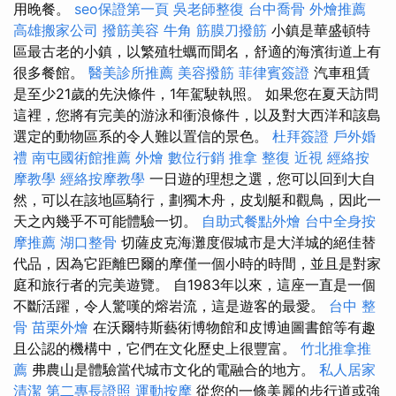
用晚餐。
seo保證第一頁
吳老師整復
台中喬骨
外燴推薦
高雄搬家公司
撥筋美容
牛角 筋膜刀撥筋
小鎮是華盛頓特
區最古老的小鎮，以繁殖牡蠣而聞名，舒適的海濱街道上有
很多餐館。
醫美診所推薦
美容撥筋
菲律賓簽證
汽車租賃
是至少21歲的先決條件，1年駕駛執照。 如果您在夏天訪問
這裡，您將有完美的游泳和衝浪條件，以及對大西洋和該島
選定的動物區系的令人難以置信的景色。
杜拜簽證
戶外婚
禮
南屯國術館推薦
外燴
數位行銷
推拿 整復
近視
經絡按
摩教學
經絡按摩教學
一日遊的理想之選，您可以回到大自
然，可以在該地區騎行，劃獨木舟，皮划艇和觀鳥，因此一
天之內幾乎不可能體驗一切。
自助式餐點外燴
台中全身按
摩推薦
湖口整骨
切薩皮克海灘度假城市是大洋城的絕佳替
代品，因為它距離巴爾的摩僅一個小時的時間，並且是對家
庭和旅行者的完美遊覽。 自1983年以來，這座一直是一個
不斷活躍，令人驚嘆的熔岩流，這是遊客的最愛。
台中 整
骨
苗栗外燴
在沃爾特斯藝術博物館和皮博迪圖書館等有趣
且公認的機構中，它們在文化歷史上很豐富。
竹北推拿推
薦
弗農山是體驗當代城市文化的電融合的地方。
私人居家
清潔
第二專長證照
運動按摩
從您的一條美麗的步行道或強