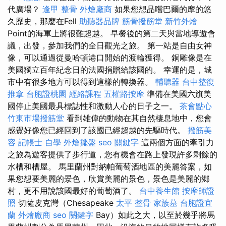
代廣場？
逢甲 整骨
外燴廠商
如果您想品嚐巴爾的摩的悠
久歷史，那麼在Fell
助聽器品牌
筋骨撥筋堂
新竹外燴
Point的海軍上將很難超越。 早餐後的第二天與當地導遊會
議，出發，參加我們的全日觀光之旅。 第一站是自由女神
像，可以通過從曼哈頓港口開始的渡輪獲得。 銅雕像是在
美國獨立百年紀念日的法國捐贈給該國的。 幸運的是，城
市中有很多地方可以得到這樣的轉換器。
輔聽器
台中整復
推拿
台胞證桃園
經絡課程
五權路按摩
準備在美國六旗美
國停止美國最具標誌性和激動人心的日子之一。
茶會點心
竹東市場撥筋堂
看到雄偉的動物在其自然棲息地中，您會
感覺好像您已經回到了該國已經超越的先驅時代。
撥筋美
容
記帳士 自學
外燴擺盤
seo 關鍵字
這兩個方面的牽引力
之旅為遊客提供了步行道，您有機會在路上發現許多剩餘的
水槽和槽屋。 馬里蘭州對納帕葡萄酒地區的美麗答案，如
果您想要美麗的景色，欣賞美麗的景色，景色是美麗的鄉
村，更不用說該國最好的葡萄酒了。
台中養生館
按摩師證
照
切薩皮克灣（Chesapeake
太平 整骨
家族墓
台胞證宜
蘭
外燴廠商
seo 關鍵字
Bay）如此之大，以至於幾乎將馬