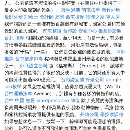
力。 公園還設有宏偉的棱柱形彈簧（在圖片中也提供了非
常令人印象深刻的景象）。
護照過期
南屯按摩
新竹外燴
餐點外燴
記帳士 會計師 差異
西屯按摩
護理之家 單人房
我們談論的是一個擁有數百萬個有趣城市，國家公園和其他
景點的龐大國家。
南屯整復
台胞證
安養中心
推拿師證照
台北 按摩
根據我們的經驗，至少14天，而是一天，有必要
方便地參觀該國最重要的景點。 河沿岸有幾個島嶼，包括
著名的“千島”（千島），它們是受歡迎的旅遊目的地。
律師
推薦
台中按摩排毒
棕櫚灘是佛羅里達州最著名的度假勝地
之一。
外商設立公司
據《福布斯》（Forbes）稱，該城市
的獨家性質也得到了很好的反映：目前，它的財產所有人中
可能算出超過580億美元。
台胞證宜蘭
外燴公司
google
seo教學
如果您在這裡訪問，值得穿越沃思大街（Worth
台中運動按摩
Avenue），那裡有各種各樣的餐館和商店。
台中 中醫 整骨
wordpress seo
牌位
除了美麗的海灘和許
多高爾夫球場外，亨利·莫里森·弗拉格勒博物館，瑪拉·拉戈
和索格拉斯磨坊還提供有趣的景點。
外燴公司
學按摩課程
如果您想休息一下，放鬆一下，棕櫚灘可能是理想的選擇。
此外，您可以避免不可預測的春雨和可能的冬季暴風雪。