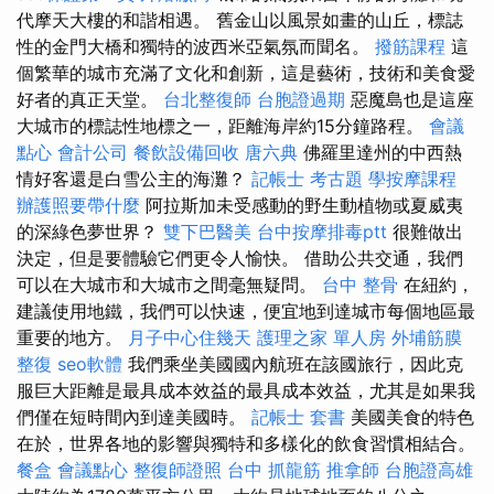
代摩天大樓的和諧相遇。 舊金山以風景如畫的山丘，標誌
性的金門大橋和獨特的波西米亞氣氛而聞名。
撥筋課程
這
個繁華的城市充滿了文化和創新，這是藝術，技術和美食愛
好者的真正天堂。
台北整復師
台胞證過期
惡魔島也是這座
大城市的標誌性地標之一，距離海岸約15分鐘路程。
會議
點心
會計公司
餐飲設備回收
唐六典
佛羅里達州的中西熱
情好客還是白雪公主的海灘？
記帳士 考古題
學按摩課程
辦護照要帶什麼
阿拉斯加未受感動的野生動植物或夏威夷
的深綠色夢世界？
雙下巴醫美
台中按摩排毒ptt
很難做出
決定，但是要體驗它們更令人愉快。 借助公共交通，我們
可以在大城市和大城市之間毫無疑問。
台中 整骨
在紐約，
建議使用地鐵，我們可以快速，便宜地到達城市每個地區最
重要的地方。
月子中心住幾天
護理之家 單人房
外埔筋膜
整復
seo軟體
我們乘坐美國國內航班在該國旅行，因此克
服巨大距離是最具成本效益的最具成本效益，尤其是如果我
們僅在短時間內到達美國時。
記帳士 套書
美國美食的特色
在於，世界各地的影響與獨特和多樣化的飲食習慣相結合。
餐盒
會議點心
整復師證照
台中 抓龍筋
推拿師
台胞證高雄