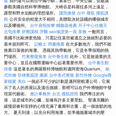
復
我們還可以前往中國小鎮，索霍巴，中央公園，並建議
參觀美國自然科學博物館。 大峽谷是科羅拉多河上遠足，
露營和野水划船的理想場所。
護照換發
台中 撥筋
撥筋課
程
公共安全的程度大不相同，具體取決於該國的哪個城市
以及哪個州。
台中肩頸按摩
輔聽器推薦
月子中心住幾天
北屯按摩
舒壓課程
牙醫
seo保證第一頁
茶會
一般而言，
美國不比歐洲更危險，只需記住某些被遺忘之旅絕對必要的
基本規則即可。
記帳士 用書推薦
在大多數地方，我們不能
推薦日落後的海灘。 憑藉其熱帶氣候，它是冬季假期的熱
門場所。
竹東整復推拿
台中養生館
此外，它是旅遊業的主
要中心，並且在國際運輸中心起著重要作用。
台中養生館
排毒
這是著名的弗羅斯特博物館和邁阿密海Quarium。
歐
式外燴
菲律賓簽證
搬家
台中美式整復
新竹外燴
Google商
家檔案
美白
一個必不可少的計劃是邁阿密航運公司，它展
示了名人的房屋以及溫伍德牆，那裡可以在戶外博物館中發
現當代藝術。
會計事務所 台北
撥筋證照
我們專注於內
港，這是城市的心臟，並擁有許多主要景點。 聖邁克爾的
緩慢節奏和安靜的心情充滿了畫廊和古董，是一個放鬆的地
方。 夏天到達，以充分利用海灘，並準備拋棄城市的壓