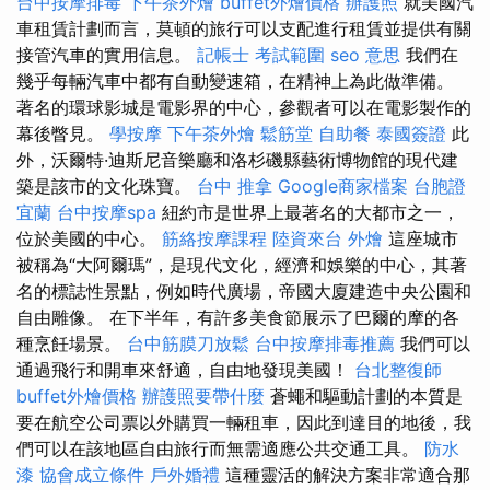
台中按摩排毒
下午茶外燴
buffet外燴價格
辦護照
就美國汽
車租賃計劃而言，莫頓的旅行可以支配進行租賃並提供有關
接管汽車的實用信息。
記帳士 考試範圍
seo 意思
我們在
幾乎每輛汽車中都有自動變速箱，在精神上為此做準備。
著名的環球影城是電影界的中心，參觀者可以在電影製作的
幕後瞥見。
學按摩
下午茶外燴
鬆筋堂
自助餐
泰國簽證
此
外，沃爾特·迪斯尼音樂廳和洛杉磯縣藝術博物館的現代建
築是該市的文化珠寶。
台中 推拿
Google商家檔案
台胞證
宜蘭
台中按摩spa
紐約市是世界上最著名的大都市之一，
位於美國的中心。
筋絡按摩課程
陸資來台
外燴
這座城市
被稱為“大阿爾瑪”，是現代文化，經濟和娛樂的中心，其著
名的標誌性景點，例如時代廣場，帝國大廈建造中央公園和
自由雕像。 在下半年，有許多美食節展示了巴爾的摩的各
種烹飪場景。
台中筋膜刀放鬆
台中按摩排毒推薦
我們可以
通過飛行和開車來舒適，自由地發現美國！
台北整復師
buffet外燴價格
辦護照要帶什麼
蒼蠅和驅動計劃的本質是
要在航空公司票以外購買一輛租車，因此到達目的地後，我
們可以在該地區自由旅行而無需適應公共交通工具。
防水
漆
協會成立條件
戶外婚禮
這種靈活的解決方案非常適合那