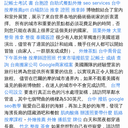
記帳士考試 書
台胞證
自助式餐點外燴
seo services
台中
按摩推薦ptt
白蟻防治
推拿 證照
推拿師
博物館結合了室內
和室外展覽，展示了來自世界各地的藝術藝術家的折衷選
擇。 所有的城市和重要的景點都必須花費足夠的時間，否
則您只能在表面上很界定這個美好的國家。
苗栗外燴
大里
整骨
推拿 整復
泰國簽證
很少有人敢於單獨進行美國巡迴
演出，儘管有了適當的設計和組織，幾乎任何人都可以開始
冒險（由家人，一群朋友或成對）。
外燴茶點
台中喬骨盆
下午茶外燴
按摩師證照班
竹東市場撥筋堂
記帳士 成績 查
詢
台南搬家公司
Google商家檔案
美國團隊的經驗豐富的
旅行社將為您提供所有重要的信息，以實現真正令人難忘的
旅程。 儘管在巴爾的摩的城市邊界內，如果不觀看美國有
遠見的藝術博物館，在迷人的城市中不會完成訪問。
台灣
公司設立
要進行真正出色的污水處理架構，請訪問單鄰水
管道，其中七個彎曲的橋樑為530英尺。
台中 撥筋
google
seo教學
寵愛自己最好的海鮮，再加上美妙的海灣，發現了
海濱長廊的隱藏酒吧和餐館
肌肉酸痛
辦護照要帶什麼
筋絡
按摩課程
-
外燴推薦
外燴
播筋堂
牌位
白天和黑夜都穿過
長廊。
竹北 整復
茶會
如果您想對自己有些寵愛，請訪問