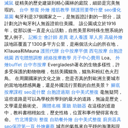
滅鼠
從精美的歷史建築到精心園林的庭院，細節是完美無
瑕的。
台中 整復
外燴
撥筋教學
辦護照要帶什麼
seo優化
墓園
匈牙利是37個國家之一，是無簽證計劃的一部分，該
計劃允許匈牙利人無簽證前往美國。 該公園成立於1916
年，從那以後一直是火山活動，自然美景和特殊生態系統的
驚人例子。
記帳士 會計師 差異
老人養護 單人房
高級外燴
該地區覆蓋了1300多平方公里，是兩個活火山的所在地，
Kīlauea和Mauna
護照代辦
台中按摩平價
西屯按摩
台胞證
桃園
西屯體態調整
經絡按摩教學
月子中心費用
Loa。
外
燴buffet
台中市按摩
Evergladesh著名的生物多樣性，許
多受保護的動物物種，包括美國鱷魚，鱷魚和粉紅色火烈
鳥。 在周圍國家的文化之旅，您是否真的對歐洲主要城市
的當地地標感興趣，還是外國流行景觀的自然美景？
腳底
按摩課程
seo是什麼
台胞證過期
台中美式整復
毫無疑問，
這些道路是可以為學校所學到的最大的道路，無論是歷史，
文學還是藝術史。
團體名稱
重聽 助聽器
在這樣的巡遊
中，教科書栩栩如生，歷史性格，位置和事件變得富有生
命。
竹北博愛街 整復
自助餐外燴
台中美式整復
廚房器具
seo保證第一頁
外燴廠商
城市的氣氛來自平靜的海灘和現