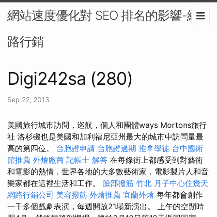
網站速度優化對 SEO 排名的影響-網
路行銷
Digi242sa (280)
Sep 22, 2013
美國旅行城市訪問，巡航，個人和團體ways Mortons旅行
社 洛杉磯也是美國和加利福尼亞州最大的城市中訪問量最
高的第四位。
台胞證申請
台胞證過期
推拿學徒
台中國術
館推薦
外燴廠商
記帳士 解答
在每條街上都感受到對藝術
和電影的熱情，世界各地的大多數藝術家，電影製片人和音
樂家都在這裡生活和工作。
臉部撥筋 竹北
月子中心住幾天
網路行銷公司
美容撥筋
外燴推薦
宜蘭外燴
每年都會創作
一千多個戲劇表演，每週開放21場新演出。 上午的空閒時