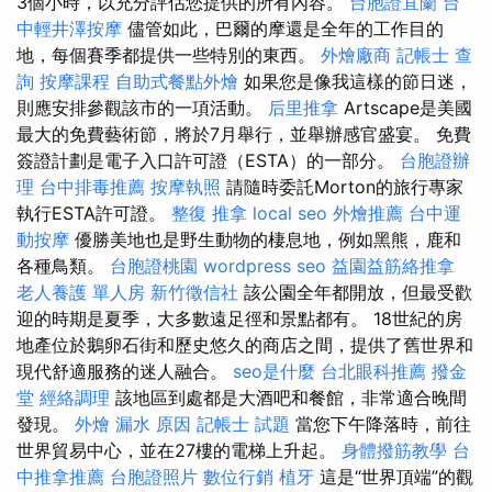
3個小時，以充分評估您提供的所有內容。
台胞證宜蘭
台
中輕井澤按摩
儘管如此，巴爾的摩還是全年的工作目的
地，每個賽季都提供一些特別的東西。
外燴廠商
記帳士 查
詢
按摩課程
自助式餐點外燴
如果您是像我這樣的節日迷，
則應安排參觀該市的一項活動。
后里推拿
Artscape是美國
最大的免費藝術節，將於7月舉行，並舉辦感官盛宴。 免費
簽證計劃是電子入口許可證（ESTA）的一部分。
台胞證辦
理
台中排毒推薦
按摩執照
請隨時委託Morton的旅行專家
執行ESTA許可證。
整復 推拿
local seo
外燴推薦
台中運
動按摩
優勝美地也是野生動物的棲息地，例如黑熊，鹿和
各種鳥類。
台胞證桃園
wordpress seo
益園益筋絡推拿
老人養護 單人房
新竹徵信社
該公園全年都開放，但最受歡
迎的時期是夏季，大多數遠足徑和景點都有。 18世紀的房
地產位於鵝卵石街和歷史悠久的商店之間，提供了舊世界和
現代舒適服務的迷人融合。
seo是什麼
台北眼科推薦
撥金
堂
經絡調理
該地區到處都是大酒吧和餐館，非常適合晚間
發現。
外燴
漏水 原因
記帳士 試題
當您下午降落時，前往
世界貿易中心，並在27樓的電梯上升起。
身體撥筋教學
台
中推拿推薦
台胞證照片
數位行銷
植牙
這是“世界頂端”的觀