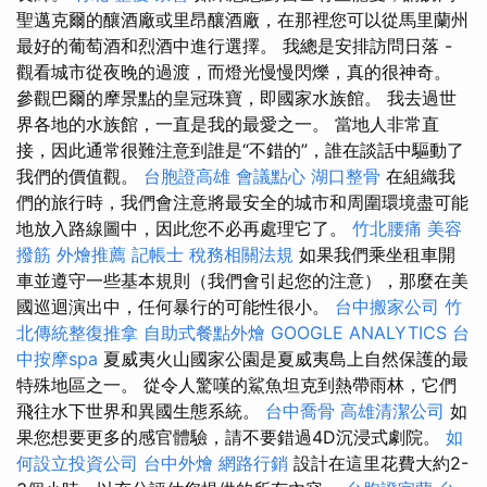
聖邁克爾的釀酒廠或里昂釀酒廠，在那裡您可以從馬里蘭州
最好的葡萄酒和烈酒中進行選擇。 我總是安排訪問日落 -
觀看城市從夜晚的過渡，而燈光慢慢閃爍，真的很神奇。
參觀巴爾的摩景點的皇冠珠寶，即國家水族館。 我去過世
界各地的水族館，一直是我的最愛之一。 當地人非常直
接，因此通常很難注意到誰是“不錯的”，誰在談話中驅動了
我們的價值觀。
台胞證高雄
會議點心
湖口整骨
在組織我
們的旅行時，我們會注意將最安全的城市和周圍環境盡可能
地放入路線圖中，因此您不必再處理它了。
竹北腰痛
美容
撥筋
外燴推薦
記帳士 稅務相關法規
如果我們乘坐租車開
車並遵守一些基本規則（我們會引起您的注意），那麼在美
國巡迴演出中，任何暴行的可能性很小。
台中搬家公司
竹
北傳統整復推拿
自助式餐點外燴
GOOGLE ANALYTICS
台
中按摩spa
夏威夷火山國家公園是夏威夷島上自然保護的最
特殊地區之一。 從令人驚嘆的鯊魚坦克到熱帶雨林，它們
飛往水下世界和異國生態系統。
台中喬骨
高雄清潔公司
如
果您想要更多的感官體驗，請不要錯過4D沉浸式劇院。
如
何設立投資公司
台中外燴
網路行銷
設計在這里花費大約2-