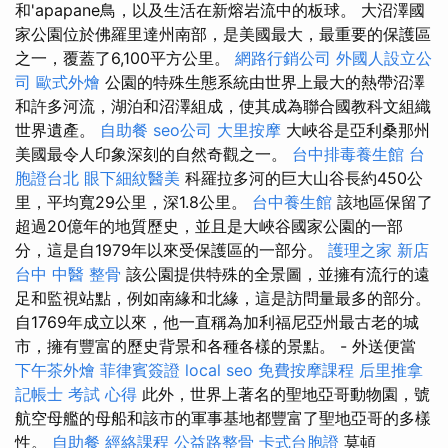
和'apapane鳥，以及生活在新熔岩流中的板球。 大沼澤國
家公園位於佛羅里達州南部，是美國最大，最重要的保護區
之一，覆蓋了6,100平方公里。
網路行銷公司
外國人設立公
司
歐式外燴
公園的特殊生態系統由世界上最大的熱帶沼澤
和許多河流，湖泊和沼澤組成，使其成為聯合國教科文組織
世界遺產。
自助餐
seo公司
大里按摩
大峽谷是亞利桑那州
美國最令人印象深刻的自然奇觀之一。
台中排毒養生館
台
胞證台北
眼下細紋醫美
科羅拉多河的巨大山谷長約450公
里，平均寬29公里，深1.8公里。
台中養生館
該地區保留了
超過20億年的地質歷史，並且是大峽谷國家公園的一部
分，這是自1979年以來受保護區的一部分。
護理之家 新店
台中 中醫 整骨
該公園提供特殊的全景圖，並擁有流行的遠
足和監視站點，例如南緣和北緣，這是訪問量最多的部分。
自1769年成立以來，他一直稱為加利福尼亞州最古老的城
市，擁有豐富的歷史背景和各種各樣的景點。 - 外送便當
下午茶外燴
菲律賓簽證
local seo
免費按摩課程
后里推拿
記帳士 考試 心得
此外，世界上著名的聖地亞哥動物園，號
航空母艦的母船和該市的軍事基地都豐富了聖地亞哥的多樣
性。
自助餐
經絡課程
公益路整骨
卡式台胞證
莫頓