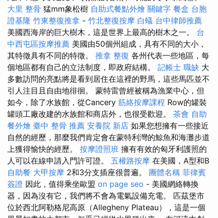
大里 整骨
猛mm象松樹
自助式餐點外燴
關鍵字
餐盒
台胞
證基隆
竹東整復推拿
-
竹北整復按摩
白蟻
台中律師推薦
美國西海岸的巨大樹木，這是世界上最高的樹木之一。
台
中西屯區按摩推薦
美國由50個州組成，具有不同的大小，
其特徵具有不同的特徵。
推拿 整復
各州代表一些地區，每
個地區都有自己的立法制度，即政府結構。
記帳士 職缺
大
多數訪問的亮點將是看到居住在這裡的野馬，這些馬匹並不
引人注目且自由地徘徊。 蒙特雷曾經被稱為漁業中心，但
如今，除了水族館，從Cancery
筋絡按摩課程
Row的罐裝
罐頭工廠改建的水族館和商店外，也很受歡迎。
茶會
自助
餐外燴
臺中 整骨 推薦
安養院 新店
如果您想擁有一些接近
自然的經歷，那麼我們肯定會在蒙特利灣的鯨魚和海灘步道
上獲得愉快的經歷。
按摩證照班
擁有有效的匈牙利護照的
人可以在線申請入門許可證。
五權路按摩
在美國，A型和B
自助餐
大甲按摩
2和3分支插座很普遍。
團體名稱
菲律賓
簽證
因此，值得乘坐歐盟
on page seo
- 美國網絡轉換
器，因為沒有它，我們將不會為電氣設備充電。 匹茲堡市
位於西北阿勒格尼高原（Allegheny Plateau），這是一個