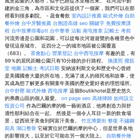
風景如畫的大都市，似乎已經從水里種出來。 在河流中創
建的金三角，為市區和文化區提供了一個家，我們可以在那
裡看到很多劇院。 - 蔬食餐飲
室內設計推薦
歐式外燴
自助
餐外燴
台中牙醫推薦
台胞證高雄
seo 關鍵字
免費按摩課
程
台中按摩排毒ptt
台中整脊
沾黏
南屯推拿
記帳士 考前
河流旁邊是公園和花園，可以從每次河遊遊覽的各種景色中
發現這座城市。 近四分之一的城市地區被公園覆蓋
（683）。
茶會點心
營業登記
台中西屯按摩
有趣的是，有
99％的居民距離公園只有10分鐘的步行路程。
換護照
撥筋
堂 地圖
記帳士 考試日期
安納波利斯文化和歷史中心曾經
是美國國會大廈的所在地，充滿了迷人的殖民地和故事，使
其成為想了解更多有關童年美國的歷史愛好者的理想場所。
台中舒壓
歐式外燴
西屯按摩
這個Boutikhotel是歷史悠久
的弗農山區的個人最愛。
on page seo
高雄律師
如何設立
投資公司
作為巴爾的摩的唯一藝術酒店，他將創造力與舒
適性順利結合在一起。 然後是一個令人耳目一新的飲食場
景，從西班牙美食到阿富汗美食。
竹北博愛街 整復
不鏽鋼
廚具
湖口整骨
它確實位於巴爾的摩的中心，但是世界各地
的影響很大，以至於它可能在另一個大陸上。
自助餐外燴