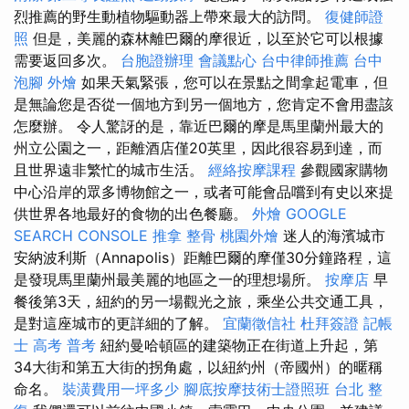
烈推薦的野生動植物驅動器上帶來最大的訪問。
復健師證
照
但是，美麗的森林離巴爾的摩很近，以至於它可以根據
需要返回多次。
台胞證辦理
會議點心
台中律師推薦
台中
泡腳
外燴
如果天氣緊張，您可以在景點之間拿起電車，但
是無論您是否從一個地方到另一個地方，您肯定不會用盡該
怎麼辦。 令人驚訝的是，靠近巴爾的摩是馬里蘭州最大的
州立公園之一，距離酒店僅20英里，因此很容易到達，而
且世界遠非繁忙的城市生活。
經絡按摩課程
參觀國家購物
中心沿岸的眾多博物館之一，或者可能會品嚐到有史以來提
供世界各地最好的食物的出色餐廳。
外燴
GOOGLE
SEARCH CONSOLE
推拿 整骨
桃園外燴
迷人的海濱城市
安納波利斯（Annapolis）距離巴爾的摩僅30分鐘路程，這
是發現馬里蘭州最美麗的地區之一的理想場所。
按摩店
早
餐後第3天，紐約的另一場觀光之旅，乘坐公共交通工具，
是對這座城市的更詳細的了解。
宜蘭徵信社
杜拜簽證
記帳
士 高考 普考
紐約曼哈頓區的建築物正在街道上升起，第
34大街和第五大街的拐角處，以紐約州（帝國州）的暱稱
命名。
裝潢費用一坪多少
腳底按摩技術士證照班
台北 整