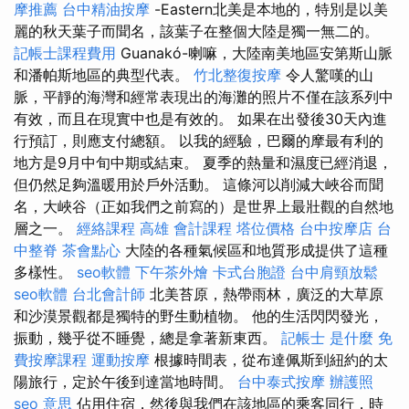
摩推薦
台中精油按摩
-Eastern北美是本地的，特別是以美
麗的秋天葉子而聞名，該葉子在整個大陸是獨一無二的。
記帳士課程費用
Guanakó-喇嘛，大陸南美地區安第斯山脈
和潘帕斯地區的典型代表。
竹北整復按摩
令人驚嘆的山
脈，平靜的海灣和經常表現出的海灘的照片不僅在該系列中
有效，而且在現實中也是有效的。 如果在出發後30天內進
行預訂，則應支付總額。 以我的經驗，巴爾的摩最有利的
地方是9月中旬中期或結束。 夏季的熱量和濕度已經消退，
但仍然足夠溫暖用於戶外活動。 這條河以削減大峽谷而聞
名，大峽谷（正如我們之前寫的）是世界上最壯觀的自然地
層之一。
經絡課程
高雄 會計課程
塔位價格
台中按摩店
台
中整脊
茶會點心
大陸的各種氣候區和地質形成提供了這種
多樣性。
seo軟體
下午茶外燴
卡式台胞證
台中肩頸放鬆
seo軟體
台北會計師
北美苔原，熱帶雨林，廣泛的大草原
和沙漠景觀都是獨特的野生動植物。 他的生活閃閃發光，
振動，幾乎從不睡覺，總是拿著新東西。
記帳士 是什麼
免
費按摩課程
運動按摩
根據時間表，從布達佩斯到紐約的太
陽旅行，定於午後到達當地時間。
台中泰式按摩
辦護照
seo 意思
佔用住宿，然後與我們在該地區的乘客同行，時