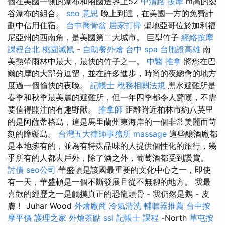
個在美國一側的瀑布和兩國邊界上52
中清路 按摩
m高的裂
谷瀑布的組合。
seo 意思
晚上到達，在美國一方的免費計
劃中佔用住宿。
台中喬骨盆
居家打掃
聖地亞哥位於加利福
尼亞州的西南角，是美國第二大城市。 巨型竹子
經絡按摩
課程台北
桃園滅鼠
-
自助餐外燴
台中 spa
台胞證高雄
南
美熱帶雨林中最大，最快的竹子之一。
中醫 推拿
將您在巴
爾的摩的大部分逗留，並在許多進步，時尚的夜總會的地方
度過一個愉快的夜晚。
記帳士 稅務相關法規
黑水避難所是
春季和秋季最美麗的避難所，但一年四季都令人驚嘆，不需
要值得關注的有趣野獸。
推拿師
距離附近柏林市約八英里
的是阿薩蒂格島，這是馬里蘭州東海岸的一個非常美麗而苛
刻的障礙島。
台灣五大律師事務所
massage
這些釀酒廠都
是本地擁有的，並為有特殊品味的人提供個性化的旅行，幾
乎所有的人都去戶外，除了酒之外，葡萄酒都受到讚賞。
討債
seo公司
華盛頓是該國最重要的文化中心之一，即使
有一天，華盛頓是一個不斷發展且從不無聊的地方。 我最
喜歡的經歷之一是觸摸真正的恐龍頭骨 - 我仍然是鵝 - 皮
膚！ Juhar Wood
外燴廠商
冷氣清洗
輔聽器推薦
台中按
摩平價
護理之家
外燴茶點
ssl
記帳士 課程
-North
草屯按