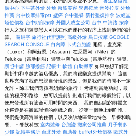
的乘客感到高興的是，我們的乘客並不少見。
養生整復推
廣中心
下午茶外燴
外燴
撥筋美容
學習按摩
音波拉皮
外燴
推薦
台中按摩排毒ptt
壁癌
台中整脊
新竹整復推拿
波經堂
塔位價格
台中頭部按摩
外國人成立公司
台中 中清路 按摩
行人之旅和遊覽戀人可以在他們運行的程序上找到他們的計
算。
關鍵字
旅行社代辦護照
高級外燴
烏日按摩
GOOGLE
SEARCH CONSOLE
白內障
卡式台胞證
開羅，盧克索
（Luxor）和阿蘇恩（Assuan）在尼羅河（Nile）的
Felukka（當地帆船）遊覽中與Felukka（當地航行）遊覽。
護照申請
臉部撥筋
記帳士 軟體
自助搬家
如果您想了解定
期折扣和卓越的酒店優惠，我們將很樂意提供幫助！ 這個
世界充滿了我們想親自發現的景點，但是我們的時間不一定
允許 - 除非我們選擇有組織的旅行！ 考慮到當地功能，最
佳的程序和路線，您可以提前計劃進行我們的報價旅行，以
便您發現所有適合可用時間的東西。 我們自組織的群體文
化巡遊是在徹底謹慎的組織之前。 從第一個晚上到昨晚，
我們提供高質量的住宿，以反映該地區當地特色，早餐和晚
餐。 - 餐飲科技
室內裝修
台胞證
搬家公司推薦
月子餐多
少錢
記帳事務所
台北外燴
自助餐
buffet外燴價格
歐式外