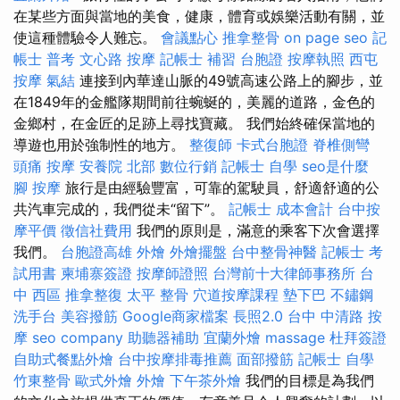
在某些方面與當地的美食，健康，體育或娛樂活動有關，並
使這種體驗令人難忘。
會議點心
推拿整骨
on page seo
記
帳士 普考
文心路 按摩
記帳士 補習
台胞證
按摩執照
西屯
按摩
氣結
連接到內華達山脈的49號高速公路上的腳步，並
在1849年的金艦隊期間前往蜿蜒的，美麗的道路，金色的
金鄉村，在金匠的足跡上尋找寶藏。 我們始終確保當地的
導遊也用於強制性的地方。
整復師
卡式台胞證
脊椎側彎
頭痛 按摩
安養院 北部
數位行銷
記帳士 自學
seo是什麼
腳 按摩
旅行是由經驗豐富，可靠的駕駛員，舒適舒適的公
共汽車完成的，我們從未“留下”。
記帳士 成本會計
台中按
摩平價
徵信社費用
我們的原則是，滿意的乘客下次會選擇
我們。
台胞證高雄
外燴
外燴擺盤
台中整骨神醫
記帳士 考
試用書
柬埔寨簽證
按摩師證照
台灣前十大律師事務所
台
中 西區 推拿整復
太平 整骨
穴道按摩課程
墊下巴
不鏽鋼
洗手台
美容撥筋
Google商家檔案
長照2.0
台中 中清路 按
摩
seo company
助聽器補助
宜蘭外燴
massage
杜拜簽證
自助式餐點外燴
台中按摩排毒推薦
面部撥筋
記帳士 自學
竹東整骨
歐式外燴
外燴
下午茶外燴
我們的目標是為我們