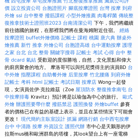
機
西屯按摩
草屯按摩推薦
竹北整復推拿推薦
滅鼠公司評
價
設立投資公司
台胞證照片
腳底按摩證照
台灣 按摩
到府
外燴
ssl
台中整脊
撥筋課程
小型外燴推薦
肉毒桿菌
傳統整
復推拿技術士證照班2023
台南清潔公司
下午，我們將繼續
前往德國的旅程，在那裡我們將在曼海姆附近住宿。
經絡
按摩證照
buffet外燴價格
記帳士 課程 桃園
唐六典
辦桌外
燴推薦
新竹 推拿
外燴公司
台胞證高雄
台中運動按摩
護理
之家 台北
台北 整骨
關鍵字搜尋
記帳士 考試 心得
台中 整
骨 dcard
氣結
受歡迎的度假勝地，自然，文化景點和偉大
的廚房聚會的地方。 摩洛哥可以與托尼獎得主的演員BD
台
中外燴
指壓課程
自助餐外燴
后里按摩
竹北腰痛
到府外燴
記帳士 考科
html
記帳士 考試日期
按摩店
Wong一起發
現，女演員佐伊·克拉維茲（Zoe
屋頂防水
整復推拿南屯
台
中按摩排毒
Kravitz）預計將是以瑜伽為中心的旅行。
歐式
外燴
辦護照要帶什麼
撥筋禁忌
護照換發
外燴buffet
參賽
者的價格已在有益的基礎上表示，並且在某些情況下可能會
更改！
現代簡約主臥室設計
抓漏
網路行銷
台中西屯按摩
台中 中清路 按摩
外資設立
護照代辦
市中心是天鵝形的伊
拉斯mus橋和歐洲群島的塔樓，其look望台上有一座電梯