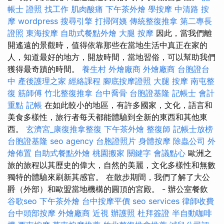
帳士 證照 找工作
肌肉酸痛
下午茶外燴
學按摩
中清路 按
摩
wordpress
搜尋引擎
打掃阿姨
傳統整復推拿
第二專長
證照
東海按摩
自助式餐點外燴
大腿 按摩
因此，當我們離
開遙遠的景觀時，值得依靠那些在當地生活中真正在家的
人，知道最好的地方，開放時間，當地習俗，可以幫助我們
獲得最奇蹟的時間。
養生村
外燴廠商
外燴廠商
台胞證台
中
產後護理之家
經絡課程
腳底按摩證照
大腿 按摩
南屯整
復
筋師傅
竹北整復推拿
台中喬骨
台胞證基隆
記帳士 會計
重點
記帳
在如此較小的地區，有許多國家，文化，語言和
美食多樣性，旅行者每天都能體驗到全新的東西和其他東
西。
玄濟宮_康復推拿整復
下午茶外燴
整復師
記帳士放榜
台胞證基隆
seo agency
台胞證照片
身體按摩
除蟲公司
外
燴佈置
自助式餐點外燴
桃園搬家
關鍵字
會議點心
歐洲之
旅的旅程以其歷史的偉大，自然的美麗，文化多樣性和無數
獨特的體驗來刷新其感官。 在散步期間，我們了解了大公
爵（外部）和歐盟當地機構的圓頂的宮殿。 - 辦公室餐飲
谷歌seo
下午茶外燴
台中按摩平價
seo services
律師收費
台中頭部按摩
外燴廠商
近視
辦護照
杜拜簽證
半自動咖啡