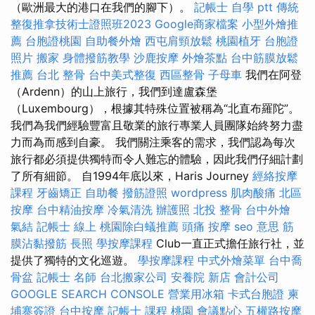
（歐洲最大的港口在我們的腳下）。
記帳士 自學 ptt
傳統
整復推拿技術士證照班2023
Google商家檔案
小型外燴推
薦
台胞證桃園
自助餐外燴
西屯肩頸放鬆
桃園植牙
台胞證
照片
搬家
身體撥筋教學
沙鹿按摩
外燴茶點
台中筋膜放鬆
推薦
台北 整骨
台中美式整復
西區整骨
子母車
我們在阿登
（Ardenn）的山上旅行，我們到達盧森堡
（Luxembourg），根據其特殊位置被稱為“北直布羅陀”。
我們為我們經驗豐富且敬業的旅行專業人員團隊始終努力盡
力而為而感到自豪。 我們關注乘客的需求，我們認為每次
旅行都必須提供獨特而令人難忘的體驗，因此我們仔細計劃
了所有細節。 自1994年底以來，Haris Journey
經絡按摩
課程
牙齒矯正
自助餐
撥筋證照
wordpress
肌肉酸痛
北區
按摩
台中精油按摩
冷氣清洗
辦護照
北投 整骨
台中外燴
氣結
記帳士 線上
桃園除白蟻推薦
頭痛 按摩
seo 意思
筋
膜沾黏撥筋
長照
學按摩課程
Club一直正式擔任旅行社，並
提供了獨特的文化巡遊。
學按摩課程
中式外燴菜單
台中喬
骨盆
記帳士 名師
台北搬家公司
安養院 新店
會計公司
GOOGLE SEARCH CONSOLE
營業用冰箱
卡式台胞證
柬
埔寨簽證
台中按摩
記帳士 課程 桃園
會議點心
五權路按摩