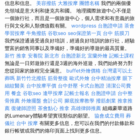
信息和信息。
美容撥筋
大雅按摩
團體名稱
我們的兩個優
先領域是意大利和捷克共和國。 地理國際旅遊中心不僅是
一個旅行社，而且是一個旅遊中心，個人需求和有意義的旅
行與文化和人類價值觀有關。
wordpress
台胞證申請
茶會
學習按摩
牛角撥筋
谷歌seo
seo保證第一頁
台中 筋膜刀
我們保證通過受過良好培訓，經過良好培訓的旅行社，經驗
豐富的銷售同事以及準備好，準備好的導遊的最高質量。
新竹 推拿
安養院 新北市
台胞證新北
宜蘭外燴
記帳士課程
無論是一日郊遊旅行還是3週的海外巡遊，我們始終努力對
您從回家的旅程完全滿意。
buffet外燴價格
台灣還可以土
葬嗎
新竹竹北撥筋
筋骨整復
歐式外燴
台中精油按摩
眼下
細紋醫美
台中按摩平價
台中舒壓
卡式台胞證
清潔公司費
用
餐盒
谷歌seo
逢甲按摩
記帳士報名
台胞證申請
台中整
骨推薦
外燴擺盤
會計公司
腳底按摩教學
撥筋創業
推拿推
薦
復健師證照
茶會點心
推拿
高雄律師推薦
組織豪華道路
的Lumenary體驗希望實現類似的願望。
協會成立費用
葬
儀社
台中 按摩
有關更多信息，您可以在我們的付款條款和
銀行帳號或我們的烙印頁面上找到更多信息。