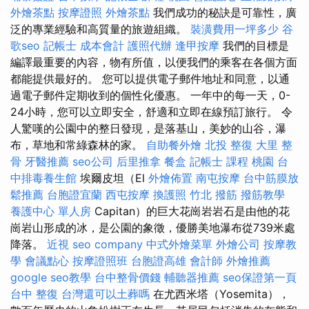
外燴茶點
按摩證照
外燴茶點
我們成功的秘訣是可靠性，廣
泛的專業經驗和高質量的旅遊組織。
裝潢費用一坪多少
谷
歌seo
記帳士 成本會計
護照代辦
逢甲按摩
我們的目標是
編譯最重要的內容，物有所值，以便我們的乘客在各個方面
都能提供最好的。 您可以提供電子郵件地址和同意，以通
過電子郵件定期收到的個性化優惠。 一年中的每一天，0-
24小時，您可以立即安全，舒適和立即在線預訂旅行。 令
人驚嘆的公園中的整日發現，是落基山，美妙的山谷，瀑
布，草地和常綠森林的家。
自助餐外燴
北投 整復
大里 整
骨
牙醫推薦
seo公司
后里推拿
餐盒
記帳士 課程 桃園
台
中排毒養生館
埃爾皮坦（El
外燴佈置
南屯按摩
台中筋膜放
鬆推薦
台胞證宜蘭
西屯按摩
換護照
竹北 撥筋
撥筋教學
養護中心 單人房
Capitan）的巨大花崗岩岩石是由他的花
崗岩山形成的冰，是公園的象徵，優勝美地瀑布從739米處
降落。
近視
seo company
中式外燴菜單
外燴公司
按摩教
學
會議點心
按摩證照班
台胞證高雄
會計師
外燴推薦
google seo教學
台中整骨價錢
輔聽器推薦
seo保證第一頁
台中 整復
台灣還可以土葬嗎
在尤西米塔（Yosemita），