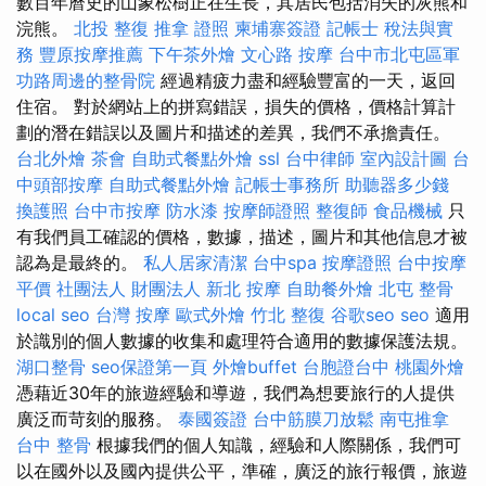
數百年曆史的山象松樹正在生長，其居民包括消失的灰熊和
浣熊。
北投 整復
推拿 證照
柬埔寨簽證
記帳士 稅法與實
務
豐原按摩推薦
下午茶外燴
文心路 按摩
台中市北屯區軍
功路周邊的整骨院
經過精疲力盡和經驗豐富的一天，返回
住宿。 對於網站上的拼寫錯誤，損失的價格，價格計算計
劃的潛在錯誤以及圖片和描述的差異，我們不承擔責任。
台北外燴
茶會
自助式餐點外燴
ssl
台中律師
室內設計圖
台
中頭部按摩
自助式餐點外燴
記帳士事務所
助聽器多少錢
換護照
台中市按摩
防水漆
按摩師證照
整復師
食品機械
只
有我們員工確認的價格，數據，描述，圖片和其他信息才被
認為是最終的。
私人居家清潔
台中spa
按摩證照
台中按摩
平價
社團法人 財團法人
新北 按摩
自助餐外燴
北屯 整骨
local seo
台灣 按摩
歐式外燴
竹北 整復
谷歌seo
seo
適用
於識別的個人數據的收集和處理符合適用的數據保護法規。
湖口整骨
seo保證第一頁
外燴buffet
台胞證台中
桃園外燴
憑藉近30年的旅遊經驗和導遊，我們為想要旅行的人提供
廣泛而苛刻的服務。
泰國簽證
台中筋膜刀放鬆
南屯推拿
台中 整骨
根據我們的個人知識，經驗和人際關係，我們可
以在國外以及國內提供公平，準確，廣泛的旅行報價，旅遊