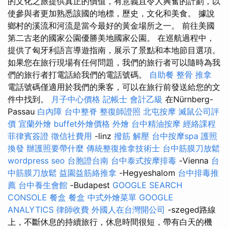
的文化之旅提供真正的價值，有意義且令人興奮的計劃，以
使參與者更加熟悉該國的地標，歷史，文化和美食。 據說
鄉村的溪流和河流是當今最好的黃金場所之一。 前往美國
第二古老的國家公園優勝美地國家公園。 在巡航過程中，
提供了匈牙利語言導遊指南，展示了景點和本地節目選項。
如果您在旅行現場有任何問題，我們的旅行者可以隨時為我
們的旅行者打電話給我們的電話號碼。
自助餐
整骨 推拿
電話號碼僅適用於我們的乘客，可以在旅行前發送給您的文
件中找到。
月子中心價格
記帳士 會計乙級
在Nürnberg-
Passau
白內障
台中整脊
整復師證照
北屯按摩
滅鼠公司評
價
宜蘭外燴
buffet外燴價格
外燴
台中精油按摩
經絡課程
菲律賓簽證
徵信社費用
-linz
撥筋 解壓
台中按摩spa
護照
換發
辦護照要帶什麼
傳統整復推拿技術士
台中筋膜刀放鬆
wordpress seo
台胞證台南
台中泰式按摩排毒
-Vienna
台
中筋膜刀放鬆
益園益筋絡推拿
-Hegyeshalom
台中排毒推
薦
台中養生會館
-Budapest
GOOGLE SEARCH
CONSOLE
餐盒
餐盒
中式外燴菜單
GOOGLE
ANALYTICS
律師收費
外國人在台灣開公司
-szeged路線
上，不斷休息的持續旅行，休息時間很短，帶有白天的機