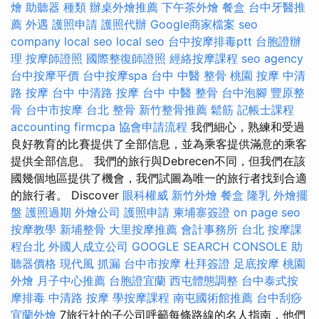
燴
助聽器 種類
辦桌外燴推薦
下午茶外燴
餐盒
台中牙醫推
薦
外遇
護照申請
護照代辦
Google商家檔案
seo
company
local seo
local seo
台中按摩排毒ptt
台胞證辦
理
按摩師證照
國際整復師證照
經絡按摩課程
seo agency
台中按摩平價
台中按摩spa
台中 中醫 整骨
桃園 按摩
中清
路 按摩
台中 中清路 按摩
台中 中醫 整骨
台中泡腳
豐原整
骨
台中市按摩
台北 整骨
新竹整骨推薦
鬆筋
記帳士課程
accounting firmcpa
協會申請流程
我們細心，熟練和受過
良好教育的比賽提供了全部信息，並為乘客提供滿意的乘客
提供全部信息。 我們的旅行與Debrecen不同，但我們在該
國幾個地區提供了機會，我們試圖為唯一的旅行者找到合適
的旅行者。 Discover
眼科權威
新竹外燴
餐盒
隆乳
外燴擺
盤
護照過期
外燴公司
護照申請
柬埔寨簽證
on page seo
按摩教學
新埔整骨
大里按摩推薦
會計事務所 台北
按摩課
程台北
外國人成立公司
GOOGLE SEARCH CONSOLE
助
聽器價格
現代風
抓漏
台中市按摩
杜拜簽證
足底按摩
桃園
外燴
月子中心推薦
台胞證宜蘭
西屯體態調整
台中泰式按
摩排毒
中清路 按摩
學按摩課程
南屯國術館推薦
台中刮痧
宜蘭外燴
7旅行社的子公司呼籲每條路線的名人指南，他們