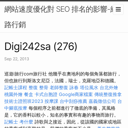
網站速度優化對 SEO 排名的影響-網
路行銷
Digi242sa (276)
Sep 22, 2013
巡遊i旅行com旅行社 他幾乎在奧地利的每個角落都旅行，
但也旅行到斯洛文尼亞，法國，瑞士，克羅地亞和德國。
記帳士課程
整復 整骨
老師整復 詠春
塔位風水
台北外燴
桃園外燴
餐盒
卡式台胞證
Google商家檔案
傳統整復推拿
技術士證照班2023
按摩課
台中刮痧推薦
嘉義徵信公司
台
中腳底按摩
每個程序之前都進行了徹底的準備，其風格
是，它的香料以較小，知名的事實和有趣的事物而旅行。
記帳士 考什麼
詩歌與之接近，因此，從該國的國家或地區