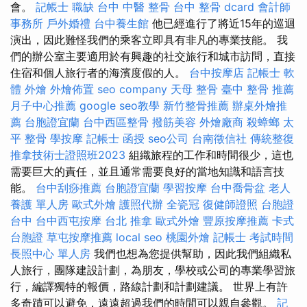
會。
記帳士 職缺
台中 中醫 整骨
台中 整骨 dcard
會計師
事務所
戶外婚禮
台中養生館
他已經進行了將近15年的巡迴
演出，因此難怪我們的乘客立即具有非凡的專業技能。 我
們的辦公室主要適用於有興趣的社交旅行和城市訪問，直接
住宿和個人旅行者的海濱度假的人。
台中按摩店
記帳士 軟
體
外燴
外燴佈置
seo company
天母 整骨
臺中 整骨 推薦
月子中心推薦
google seo教學
新竹整骨推薦
辦桌外燴推
薦
台胞證宜蘭
台中西區整骨
撥筋美容
外燴廠商
殺蟑螂
太
平 整骨
學按摩
記帳士 函授
seo公司
台南徵信社
傳統整復
推拿技術士證照班2023
組織旅程的工作和時間很少，這也
需要巨大的責任，並且通常需要良好的當地知識和語言技
能。
台中刮痧推薦
台胞證宜蘭
學習按摩
台中喬骨盆
老人
養護 單人房
歐式外燴
護照代辦
全瓷冠
復健師證照
台胞證
台中
台中西屯按摩
台北 推拿
歐式外燴
豐原按摩推薦
卡式
台胞證
草屯按摩推薦
local seo
桃園外燴
記帳士 考試時間
長照中心 單人房
我們也想為您提供幫助，因此我們組織私
人旅行，團隊建設計劃，為朋友，學校或公司的專業學習旅
行，編譯獨特的報價，路線計劃和計劃建議。 世界上有許
多奇蹟可以避免，遠遠超過我們的時間可以親自參觀。
記