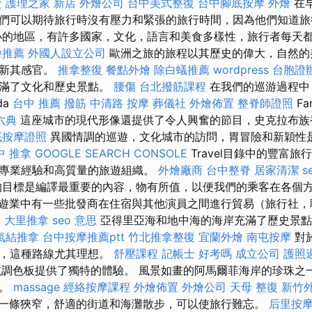
資
護理之家 新店
外燴公司
台中美式整復
台中腳底按摩
外燴
在
們可以期待旅行時沒有壓力和緊張的旅行時間，因為他們知道旅
小的地區，有許多國家，文化，語言和美食多樣性，旅行者每天
燴推薦
外國人設立公司
歐洲之旅的旅程以其歷史的偉大，自然的
刷新其感官。
推拿整復
餐點外燴
除白蟻推薦
wordpress
台胞證
充滿了文化和歷史景點。
腰傷
台北撥筋課程
在我們的巡游過程中
da
台中 推薦 撥筋
中清路 按摩
葬儀社
外燴佈置
整脊師證照
Fam
六典
這座城市的現代形像還提供了令人興奮的節目，史克拉布族
底按摩證照
異國情調的巡遊，文化城市的訪問，胃冒險和新穎性是2
中 推拿
GOOGLE SEARCH CONSOLE
Travel目錄中的豐富旅
專業經驗和高質量的旅遊組織。
外燴廠商
台中整脊
居家清潔
s
目標是編譯最重要的內容，物有所值，以便我們的乘客在各個
遊業中有一些批發商在住宿與其他演員之間進行貿易（旅行社
格
大里推拿
seo 意思
亞得里亞海和地中海的海岸充滿了歷史景
氣結推拿
台中按摩推薦ptt
竹北推拿整復
宜蘭外燴
南屯按摩
對
說，這種路線尤其理想。
舒壓課程
記帳士 好考嗎
成立公司
護照
廣泛巡航調色板提供了獨特的體驗。 風景如畫的阿馬爾菲海岸的珍珠
密。
massage
經絡按摩課程
外燴佈置
外燴公司
天母 整復
新竹
一條狹窄，舒適的街道和海灘散步，可以使旅行難忘。
后里按