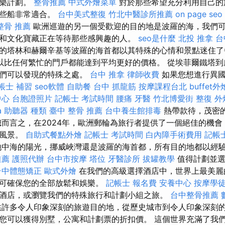
娛樂計劃。
整骨推薦
中式外燴菜單
對於那些希望充分利用自己的
這些船非常適合。
台中美式整復
竹北中醫診所推薦
on page seo
整骨 推薦
歐洲巡遊的另一個受歡迎的目的地是波羅的海，我們
和文化寶藏正在等待那些感興趣的人。
seo是什麼
北投 推拿
台
的塔林和赫爾辛基等波羅的海首都以其特殊的心情和景點迷住
以比任何繁忙的門戶都能達到平均更好的價格。 從埃菲爾鐵塔到
我們可以發現的特殊之處。
台中 推拿
律師收費
如果您想進行異國
帳士 補習
seo軟體
自助餐
台中 抓龍筋
按摩課程台北
buffet
中心
台胞證照片
記帳士 考試時間
腰痛
牙醫
竹北博愛街 整復
外
a
助聽器 種類
臺中 整骨 推薦
台中養生館排毒
熱帶款待，茂密
總而言之，在2024年，歐洲郵輪為旅行者提供了一個絕佳的機
和風景。
自助式餐點外燴
記帳士 考試時間
白內障手術費用
記帳
中海的陽光，挪威峽灣還是波羅的海首都，所有目的地都以經
推薦
護照代辦
台中市按摩
塔位
牙醫診所
拔罐教學
值得計劃並選
台中體態矯正
歐式外燴
在我們的高級選擇酒店中，世界上最美麗
務可確保您的全部放鬆和娛樂。
記帳士 報名費
安養中心
按摩學
酒店，或瀏覽我們的特殊旅行和計劃小組之旅。
台中整骨推薦
許多令人印象深刻的旅遊目的地，從歷史城市到令人印象深刻
您可以獲得別墅，公寓和計劃票的折扣價。 這個世界充滿了我