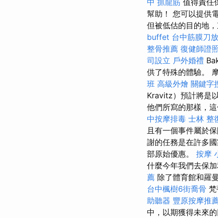
中 抓龍筋
值得責任
幫助！ 您可以提供
但被低估的目的地，
buffet
台中筋膜刀
整骨推薦
復健師證
司設立
戶外婚禮
B
供了特殊的體驗。 
班
高級外燴
關鍵字
Kravitz）預計
他們所寫的那樣，這
中按摩排毒
士林 整
且有一個事件屬於
謝的任務是在許多國
部原始優惠。
按摩 
什麼今年我們去保加利
薦
除了體育館和羅
台中楓樹6街喬骨
梵
助聽器
豐原按摩推
中，以期獲得未來