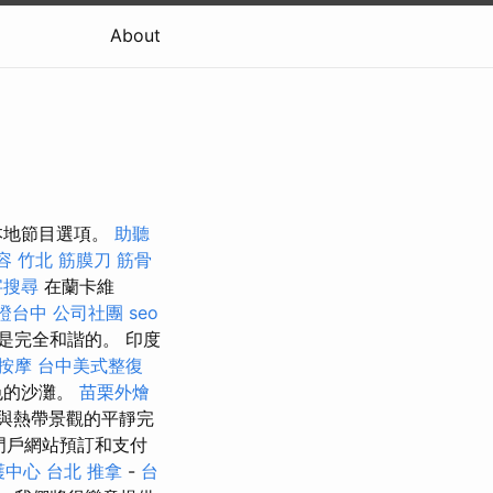
About
本地節目選項。
助聽
容
竹北 筋膜刀
筋骨
字搜尋
在蘭卡維
證台中
公司社團
seo
是完全和諧的。 印度
按摩
台中美式整復
色的沙灘。
苗栗外燴
與熱帶景觀的平靜完
門戶網站預訂和支付
護中心
台北 推拿
-
台