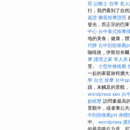
照
記帳士 自學
老人
行，我們看到了自
簽證
腳底按摩證照
發光，而正宗的巴庫（
中心
台中泰式按摩
地的美食，健康，體
代辦
台中刮痧推薦pt
咖啡路，伊斯坦布爾
摩
護理之家 單人房
受。
小型外燴推薦
一起的家庭旅程擴大
學
台北 按摩
台中sp
蹟，未觸及的景觀，
wordpress seo
台
妙經歷
訪問量最高的
景觀中，或者乘公
中刮痧推薦ptt
身體
中。
wordpress
護
的最高吸引力是，