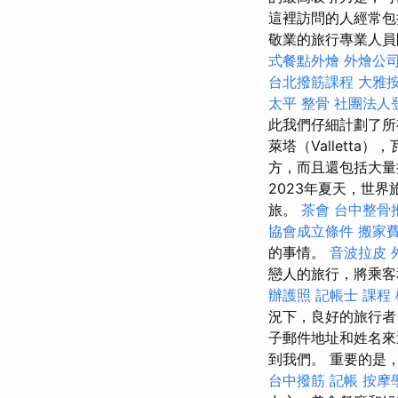
這裡訪問的人經常包
敬業的旅行專業人員
式餐點外燴
外燴公
台北撥筋課程
大雅
太平 整骨
社團法人
此我們仔細計劃了
萊塔（Valletta
方，而且還包括大量折
2023年夏天，世
旅。
茶會
台中整骨
協會成立條件
搬家
的事情。
音波拉皮
戀人的旅行，將乘客
辦護照
記帳士 課程
況下，良好的旅行者
子郵件地址和姓名來邁出第
到我們。 重要的是
台中撥筋
記帳
按摩