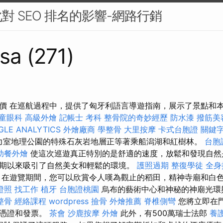
對 SEO 排名的影響-網路行銷
sa (271)
價 在巡航過程中，提供了匈牙利語言導遊指南，展示了景點和
童眼科
高級外燴
記帳士 考科
整骨院的奇妙經歷
防水漆
撥筋美
GLE ANALYTICS
外燴廠商
學整骨
大里按摩
卡式台胞證
關鍵
），乞力室地理公園的特殊石灰岩地層正等著乘船潟湖和紅樹林。
台胞
助餐外燴
使這次巡遊真正特別的是舒適的速度，放鬆和發現自然
期以來吸引了自然美女和輕鬆的環境。
護照過期
整復學徒
全身
在遊覽期間，您可以欣賞令人嘆為觀止的稻田，精神寺廟和白
證照 找工作
植牙
台胞證桃園
烏布的藝術中心和神秘的神廟光環
整骨
經絡課程
wordpress
撿骨
外燴推薦
脊椎側彎
您將立即在
，憑證和發票。
茶會
沙鹿按摩
外燴
此外，有500萬瑞士法郎
養