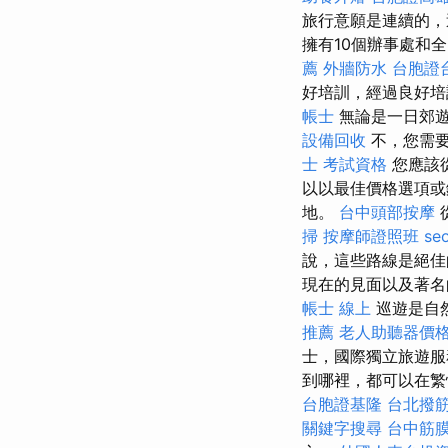
旅行意願是連續的，
擁有10個辦事處和全
薦
外牆防水
台胞證
好培訓，經過良好培
帳士
無論是一日郊遊
設備回收
不，您需
士 考試資格
您應該
以以最佳價格選項或
地。
台中頭部按摩
掃
按摩師證照班
se
說，這些路線是絕
現在的見面以及著名
帳士 線上
巡遊是自
推薦
老人助聽器價
士，國際獨立旅遊服
到哪裡，都可以在
台胞證基隆
台北撥
關鍵字搜尋
台中筋