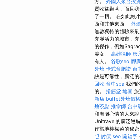
方。
外國人來台投
質收益顯著，而且我
了一切。 在如此較
西和其他東西。
外
無數獨特的體驗來
充滿活力的城市，
的傑作，例如Sagra
美女。
高雄律師
唐
有人。
谷歌seo
腳
外燴
卡式台胞證
台
訣是可靠性，廣泛的
回收
台中spa
我們的
的。
撥筋堂 地圖
旅
新店
buffet外燴價
燴茶點
推拿師
台中
和海灘心情的人來
Unitravel的
作當地檸檬菜的秘
照
討債
seo 關鍵字