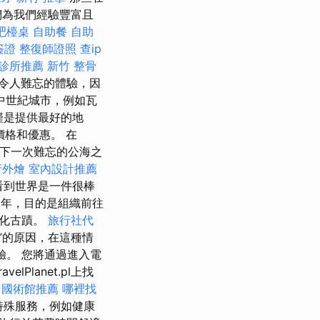
們為我們經驗豐富且
吧檯桌
自助餐
自助
簽證
整復師證照
查ip
診所推薦
新竹 整骨
令人難忘的體驗，因
中世紀城市，例如瓦
不僅是提供最好的地
價格和優惠。 在
劃下一次難忘的公海之
府外燴
室內設計推薦
，看到世界是一件很棒
3年，目的是組織前往
文化古蹟。
旅行社代
”的原因，在這種情
驗。 您將通過進入電
lPlanet.pl上找
中國術館推薦
哪裡找
特殊服務，例如健康