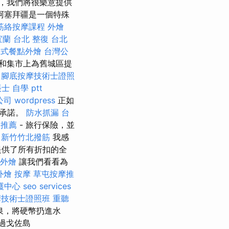
，我們將很樂意提供
阿塞拜疆是一個特殊
筋絡按摩課程
外燴
宜蘭
台北 整復
台北
助式餐點外燴
台灣公
殿和集市上為舊城區提
腳底按摩技術士證照
士 自學 ptt
公司
wordpress
正如
的承諾。
防水抓漏
台
復推薦
- 旅行保險，並
新竹竹北撥筋
我感
提供了所有折扣的全
外燴
讓我們看看為
外燴
按摩
草屯按摩推
護中心
seo services
摩技術士證照班
重聽
噴泉，將硬幣扔進水
過戈佐島