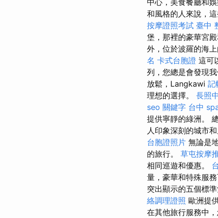
中心，美食餐廳和
和風格的人來說，
按摩證照考試
臺中 
堡，那裡的豪華宮殿
外，位於波羅的海上
名
卡式台胞證
這可
列，您總是會發現
放鬆，Langkawi
記
理想的選擇。
長照
seo 關鍵字
台中 sp
提供寧靜的綠洲。 
人印象深刻的城市
台胞證照片
無論是地
的旅行。
草屯按摩
相同巡遊和優惠。
量，豪華和特殊服
突出顯示的五個標準
絡調理證照
歐洲提供
在其他旅行服務中，