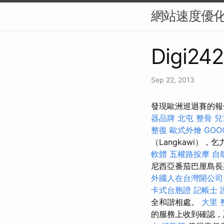
網站速度優化
Digi242
Sep 22, 2013
發現歐洲巡迴賽的報
器品牌
北屯 整骨
兒
整復
歐式外燴
GOO
（Langkawi
軟體
五權路按摩
自
尼西亞番茄巴厘島長
外國人在台灣開公司
卡式台胞證
記帳士 
全和諧相處。
大里 
的服務上收到確認