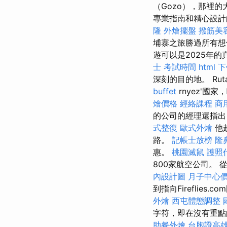
（Gozo），那裡
專業指南和精心設
隆
外燴擺盤
撥筋美
埔寨之旅勝過所有
遊可以是2025年
士 考試時間
html
下
深刻的目的地。 Rutaz
buffet
rnyez'國家
燴價格
經絡課程
商
的公司的經理還指出
式整復
歐式外燴
他
路。
記帳士放榜
隆
惠。
桃園滅鼠
護照
800家航空公司。
內設計圖
月子中心
到指向Firefli
外燴
西屯體態調整
字符，即在沒有重
助餐外燴
台胞證高