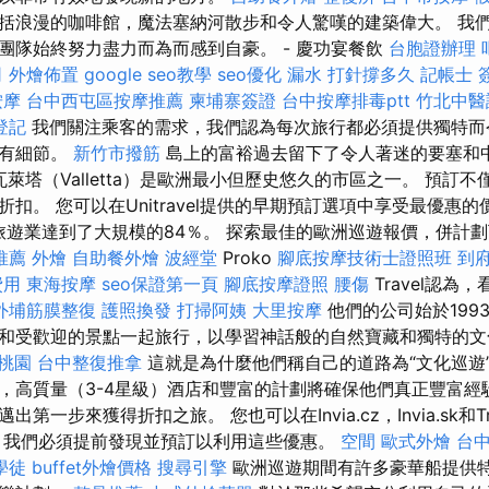
括浪漫的咖啡館，魔法塞納河散步和令人驚嘆的建築偉大。 我
團隊始終努力盡力而為而感到自豪。 - 慶功宴餐飲
台胞證辦理
司
外燴佈置
google seo教學
seo優化
漏水 打針撐多久
記帳士 
按摩
台中西屯區按摩推薦
柬埔寨簽證
台中按摩排毒ptt
竹北中醫
登記
我們關注乘客的需求，我們認為每次旅行都必須提供獨特而
所有細節。
新竹市撥筋
島上的富裕過去留下了令人著迷的要塞和
），瓦萊塔（Valletta）是歐洲最小但歷史悠久的市區之一。 預訂
扣。 您可以在Unitravel提供的早期預訂選項中享受最優惠的
界旅遊業達到了大規模的84％。 探索最佳的歐洲巡遊報價，併計
推薦
外燴
自助餐外燴
波經堂
Proko
腳底按摩技術士證照班
到
費用
東海按摩
seo保證第一頁
腳底按摩證照
腰傷
Travel認為
外埔筋膜整復
護照換發
打掃阿姨
大里按摩
他們的公司始於199
和受歡迎的景點一起旅行，以學習神話般的自然寶藏和獨特的
 桃園
台中整復推拿
這就是為什麼他們稱自己的道路為“文化巡遊
，高質量（3-4星級）酒店和豐富的計劃將確保他們真正豐富經
一步來獲得折扣之旅。 您也可以在Invia.cz，Invia.sk和Trave
，我們必須提前發現並預訂以利用這些優惠。
空間
歐式外燴
台
學徒
buffet外燴價格
搜尋引擎
歐洲巡遊期間有許多豪華船提供