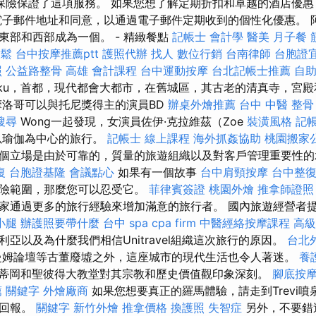
保險保證了這項服務。 如果您想了解定期折扣和卓越的酒店優惠
電子郵件地址和同意，以通過電子郵件定期收到的個性化優惠。 
東部和西部成為一個。 - 精緻餐點
記帳士 會計學
醫美
月子餐
放鬆
台中按摩推薦ptt
護照代辦
找人
數位行銷
台南律師
台胞證
照
公益路整骨
高雄 會計課程
台中運動按摩
台北記帳士推薦
自
aku，首都，現代都會大都市，在舊城區，其古老的清真寺，宮
摩洛哥可以與托尼獎得主的演員BD
辦桌外燴推薦
台中 中醫 整骨
搜尋
Wong一起發現，女演員佐伊·克拉維茲（Zoe
裝潢風格
記帳
將是以瑜伽為中心的旅行。
記帳士 線上課程
海外抓姦協助
桃園搬家
個立場是由於可靠的，質量的旅遊組織以及對客戶管理重要性
復
台胞證基隆
會議點心
如果有一個故事
台中肩頸按摩
台中整
保險範圍，那麼您可以忍受它。
菲律賓簽證
桃園外燴
推拿師證照
家通過更多的旅行經驗來增加滿意的旅行者。 國內旅遊經營者
小腿
辦護照要帶什麼
台中 spa
cpa firm
中醫經絡按摩課程
高級
亞以及為什麼我們相信Unitravel組織這次旅行的原因。
台北
曼姆論壇等古董廢墟之外，這座城市的現代生活也令人著迷。
養
蒂岡和聖彼得大教堂對其宗教和歷史價值觀印象深刻。
腳底按
薦
關鍵字
外燴廠商
如果您想要真正的羅馬體驗，請走到Trevi
的回報。
關鍵字
新竹外燴
推拿價格
換護照
失智症
另外，不要錯