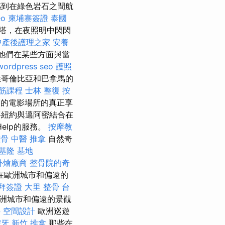
感到在綠色岩石之間航
eo
柬埔寨簽證
泰國
塔，在夜照明中閃閃
中產後護理之家
安養
他們在某些方面與當
wordpress seo
護照
哥倫比亞和巴拿馬的
筋課程
士林 整復
按
節的電影場所的真正享
將紐約與邁阿密結合在
elp的服務。
按摩教
整骨
中醫 推拿
自然奇
基隆
墓地
外燴廠商
整骨院的奇
在歐洲城市和偏遠的
拜簽證
大里 整骨
台
歐洲城市和偏遠的景觀
科
空間設計
歐洲巡遊
假牙
新竹 推拿
那些在