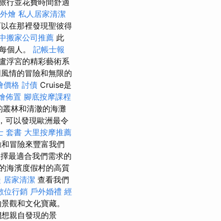
旅行並花費時間舒適
外燴
私人居家清潔
可以在那裡發現聖彼得
中搬家公司推薦
此
了每個人。
記帳士報
盧浮宮的精彩藝術系
風情的冒險和無限的
外燴價格
討債
Cruise是
燴佈置
腳底按摩課程
的叢林和清澈的海灘
會，可以發現歐洲最令
士 套書
大里按摩推薦
驗和冒險來豐富我們
擇最適合我們需求的
的海濱度假村的高質
徒
居家清潔
查看我們
數位行銷
戶外婚禮
經
的景觀和文化寶藏。
們想親自發現的景