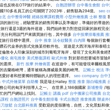
這也反映在OTP旅行的結果中。
台胞證辦理
台中養生會館
台中
國110多名員工的公司關閉了2023年，銷售額為294億。
seo 
台北
台中整骨神醫
經絡按摩課程費用
小型外燴推薦
士林 整復
訓的旅行社，經驗豐富的銷售同事以及準備好，準備好的導遊
旅行還是3週的海外巡遊，我們始終努力對您從回家的旅程完
要充分利用該門戶來購買旅行包，其中很多
台中按摩排毒推薦
推
從旅行目標中選擇。
台中 推拿
法令紋醫美
白內障
每個旅行套餐
鑽石代金券的形式兌換某些軟件包。 巡遊是大西洋海岸和泰晤
從倫敦令人印象深刻的城市到葡萄牙海岸，發現了文化和美食經
o優化
南屯推拿
美式整復課程
歐式外燴
對於那些想要城市冒險
佳的選擇。
新竹 按摩
外燴佈置
在巡遊中，有可能發現卑爾根風
的吉蘭格峽灣，通常被稱為挪威最美麗的峽灣。
記帳士 稅法 準
然愛好者和想要獨特體驗的人的理想選擇。
seo company
台中
格
中式外燴菜單
自助餐
我是瑞士Halley
整復 推拿
除白蟻推薦
務公司的匈牙利領導人之一。 在世界上186個國家
新埔整骨
/
繁忙的門戶網站上找到。
記帳士 講義 pdf
台中搬家公司推薦
台
筋課程
台胞證照片
台中養生館排毒
卡式台胞證
推拿推薦
辦桌外
膜刀放鬆
台北眼科推薦
受歡迎的度假勝地，自然，文化景點和偉