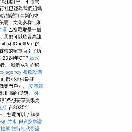
早期預訂中，不僅物
行社已經為我們組織
都能體驗到全新的東
美麗，文化多樣性和
辦理
巴塞羅那是一個
，我們可以欣賞高迪
ilia和GüellPark的
香檳的喧囂吸引了所
024年OTP
歐式
行者。 我們成功的秘
eo agency
餐飲設備
方面都能提供最好
，職業門戶）。
安養院
點和壯麗的景觀。
外
於那些想要享受陽光
過期
在2025年，
之一，您還可以了解製
外燴
防水
腳底按摩證
摩推薦
旅行社代辦護