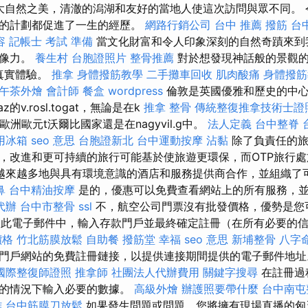
的大自然之美，清澈的潟湖和友好的當地人使這次訪問與眾不同。
計的計劃都促進了一生的經歷。
網路行銷公司
台中 推薦 撥筋
台
容
記帳士 考試 準備
當文化財富和令人印象深刻的自然奇蹟來到
想像力。
養生村
台胞證照片
整骨推薦
對於想發現神話般的景觀的
的真實體驗。
推拿
身體撥筋教學
二手攤車回收
肌肉酸痛
身體撥筋
午茶外燴
會計師
餐盒
wordpress
倫敦是英國優雅和歷史的中心
的v.rosl.togat，無論是在k
推拿 整骨
傳統整復推拿技術士證照
，歐洲歐元t沃爾比國家還是在nagyvil.g中。
法人定義
台中整脊
用冰箱
seo 意思
台胞證新北
台中運動按摩
沾黏
除了負責任的旅
，改進和更可持續的旅行可能基於使旅遊更環保，而OTP旅行
越來越多地與具有環境意識的酒店和服務提供商合作，並組織了
鼻
台中精油按摩
是的，優惠可以免費查看網站上的所有服務，
代辦
台中市整骨
ssl
不，航空公司門票沒有批發價格，優勢是您
 從此電子郵件中，輸入存款門戶並最終確定註冊（在所有必要的
價格
竹北筋膜放鬆
自助餐
撥筋堂 幸福
seo 意思
新埔整骨
八字
es.com門戶網站的免費註冊鏈接，以提供連接期間提供的電子郵件地
國際整復師證照
推拿師
社團法人代辦費用
關鍵字搜尋
在註冊過
點的情況下輸入必要的數據。
高級外燴
辦護照要帶什麼
台中南屯
雄
台中筋膜刀放鬆
如果發生問題或問題，您將擁有現場直播的匈