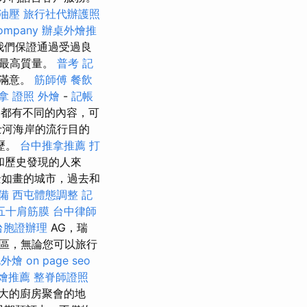
油壓
旅行社代辦護照
company
辦桌外燴推
我們保證通過受過良
的最高質量。
普考 記
全滿意。
筋師傅
餐飲
拿 證照
外燴
-
記帳
都有不同的內容，可
士河海岸的流行目的
歷。
台中推拿推薦
打
和歷史發現的人來
景如畫的城市，過去和
備
西屯體態調整
記
五十肩筋膜
台中律師
台胞證辦理
AG，瑞
地區，無論您可以旅行
北外燴
on page seo
燴推薦
整脊師證照
大的廚房聚會的地