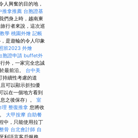
 令人興奮的目的地，
中推拿推薦
台胞證基
我們身上時，越南柬
旅行者來說，這次巡
教學
桃園外燴
記帳
，是遊輪的令人印象
班2023
外燴
台胞證申請
buffet外
行外，一家完全忠誠
處於最前沿。
台中美
可持續性考慮的道
並且可以顯示折扣優
可以在一個地方看到
信息之後保存）。
室
命理 整復推拿
您將收
址。
大甲按摩
自助餐
程中，只能使用拉丁
整骨
台北會計師
自
牙利語言客戶服務。