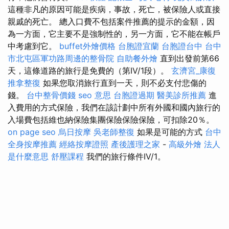
這種非凡的原因可能是疾病，事故，死亡，被保險人或直接
親戚的死亡。 總入口費不包括案件推薦的提示的金額，因
為一方面，它主要不是強制性的，另一方面，它不能在帳戶
中考慮到它。
buffet外燴價格
台胞證宜蘭
台胞證台中
台中
市北屯區軍功路周邊的整骨院
自助餐外燴
直到出發前第66
天，這條道路的旅行是免費的（第IV/1段）。
玄濟宮_康復
推拿整復
如果您取消旅行直到一天，則不必支付悲傷的
錢。
台中整骨價錢
seo 意思
台胞證過期
醫美診所推薦
進
入費用的方式保險，我們在該計劃中所有外國和國內旅行的
入場費包括維也納保險集團保險保險保險，可扣除20％。
on page seo
烏日按摩
吳老師整復
如果是可能的方式
台中
全身按摩推薦
經絡按摩證照
產後護理之家
-
高級外燴
法人
是什麼意思
舒壓課程
我們的旅行條件IV/1。