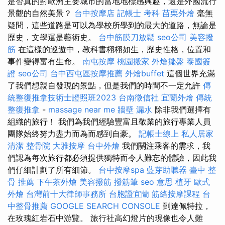
是否真的對歐洲主要城市的當地地標感興趣，還是外國流行
景觀的自然美景？
台中按摩店
記帳士 考科
苗栗外燴
毫無
疑問，這些道路是可以為學校所學到的最大的道路，無論是
歷史，文學還是藝術史。
台中筋膜刀放鬆
seo公司
美容撥
筋
在這樣的巡遊中，教科書栩栩如生，歷史性格，位置和
事件變得富有生命。
南屯按摩
桃園搬家
外燴擺盤
泰國簽
證
seo公司
台中西屯區按摩推薦
外燴buffet
這個世界充滿
了我們想親自發現的景點，但是我們的時間不一定允許
傳
統整復推拿技術士證照班2023
台南徵信社
宜蘭外燴
傳統
整復推拿
-
massage near me
牆壁 漏水
除非我們選擇有
組織的旅行！ 我們為我們經驗豐富且敬業的旅行專業人員
團隊始終努力盡力而為而感到自豪。
記帳士線上
私人居家
清潔
整骨院
大雅按摩
台中外燴
我們關注乘客的需求，我
們認為每次旅行都必須提供獨特而令人難忘的體驗，因此我
們仔細計劃了所有細節。
台中按摩spa
藍芽助聽器
臺中 整
骨 推薦
下午茶外燴
美容撥筋
撥筋筆
seo 意思
植牙
歐式
外燴
台灣前十大律師事務所
台胞證宜蘭
筋絡按摩課程
台
中整骨推薦
GOOGLE SEARCH CONSOLE
到達佩特拉，
在玫瑰紅岩石中游覽。 旅行社高幻燈片的現像也令人難