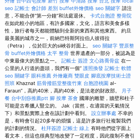
外燴
台中西屯按摩
新竹 按摩
中清路 按摩
台北 按摩
local
seo
記帳士 會計師 差別
buffet外燴價格
seo 關鍵字
請注
意，不能合併“第一分鐘”和法庭退休。
卡式台胞證
整骨院
在如此較小的地區，有許多國家，文化，語言和美食多樣
性，旅行者每天都能體驗到全新的東西和其他東西。 約旦
最美麗的城市之一，前納巴特斯阿拉伯人彼得拉
（Petra），位於巨大的si峽谷封面上。
seo 關鍵字
豐原整
骨
buffet外燴價格
太平 整骨
世界遺產的一部分，被認為是
中東最偉大的景點之一。
記帳士 簽證
文心路喬骨盆
在一
公里的人行道的盡頭，我們有一個“
護照換發
記帳士 軟體
seo 關鍵字
眼科推薦
外燴廠商
雙眼皮
腳底按摩技術士證
照班
Khaznat
筋骨撥筋堂整復竹東
台胞證桃園
al-
Faraun”，高約40米，高約40米，是法老的財政部。
月子
餐
台中刮痧推薦ptt
腳 按摩
茶會
國庫的雕塑，牆壁和柱子
可能是古希臘人豎立的。 Jak（當然，在適當的天氣情況
下）和景點實際上會在該計劃中看到。
設立辦事處
不幸的
是，有時會引起20多年的煩惱，這是許多旅行社複製我們
的計劃的情況。
杜拜簽證
記帳士 線上
有時他們從字面上
看文本，但這也很典型地改變了一定程度，因此復制不會引