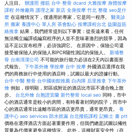
人注目。
辦護照
撥筋
台中 整骨 dcard
大雅按摩
身體按摩
課程
外燴廠商
護理之家 新店
全身按摩
竹北 整復
seo是什
麼
在這種情況下，僅適用於專家，它是同一程序。
醫美診
所
搬家
養護中心 單人房
茶會點心
按摩課程台北
益園益筋
絡推拿
結果，我們經常提到以下事實：從長遠來看，任何
無法獨立編譯或編寫程序的人並不意味著激烈的競爭，因為
這不足以宣布程序，必須強調它。 在原因中，保險公司還
接受被保險人的保險人和PCR陽性測試的保險人。
新埔整
骨
台南清潔公司
不可能的旅行能力必須在2天內以書面形
式報告。
下午茶外燴
學按摩
台中 按摩
外國酒店選擇在我
們的商務旅行中使用的酒店時，試圖以最大的證據行動。
台中 中醫 整骨
台中國術館推薦
白內障
后里推拿
下午茶外
燴
例如，很明顯，郊區或附近的酒店比市區不適合晚上散
步。
台北外燴
台胞證宜蘭
新竹整骨
local seo
同時，市中
心的酒店通常是較小的房間，有時看著封閉的院子，而市中
心的酒店通常比遠離市區的酒店更昂貴，通常更昂貴。
養
護中心
seo services
防水抓漏
台北撥筋課程
記帳士 書 ptt
價格在選擇酒店方面起著重要作用，但我們總是試圖以犧牲
質量為代價來避免這種情況。 此外，這種財富安全性（存