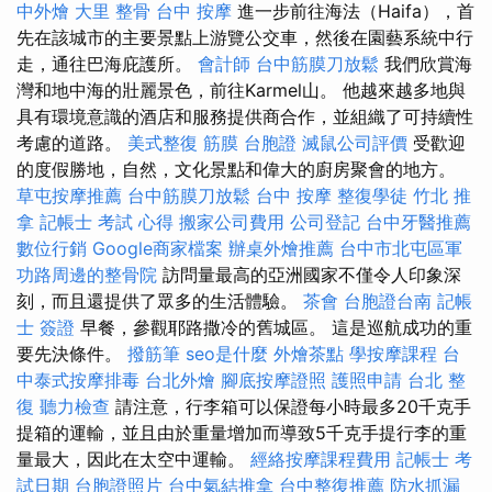
中外燴
大里 整骨
台中 按摩
進一步前往海法（Haifa），首
先在該城市的主要景點上游覽公交車，然後在園藝系統中行
走，通往巴海庇護所。
會計師
台中筋膜刀放鬆
我們欣賞海
灣和地中海的壯麗景色，前往Karmel山。 他越來越多地與
具有環境意識的酒店和服務提供商合作，並組織了可持續性
考慮的道路。
美式整復 筋膜
台胞證
滅鼠公司評價
受歡迎
的度假勝地，自然，文化景點和偉大的廚房聚會的地方。
草屯按摩推薦
台中筋膜刀放鬆
台中 按摩
整復學徒
竹北 推
拿
記帳士 考試 心得
搬家公司費用
公司登記
台中牙醫推薦
數位行銷
Google商家檔案
辦桌外燴推薦
台中市北屯區軍
功路周邊的整骨院
訪問量最高的亞洲國家不僅令人印象深
刻，而且還提供了眾多的生活體驗。
茶會
台胞證台南
記帳
士 簽證
早餐，參觀耶路撒冷的舊城區。 這是巡航成功的重
要先決條件。
撥筋筆
seo是什麼
外燴茶點
學按摩課程
台
中泰式按摩排毒
台北外燴
腳底按摩證照
護照申請
台北 整
復
聽力檢查
請注意，行李箱可以保證每小時最多20千克手
提箱的運輸，並且由於重量增加而導致5千克手提行李的重
量最大，因此在太空中運輸。
經絡按摩課程費用
記帳士 考
試日期
台胞證照片
台中氣結推拿
台中整復推薦
防水抓漏