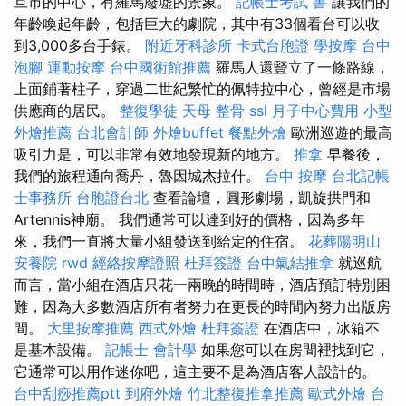
旦市的中心，有羅馬廢墟的景象。
記帳士考試 書
讓我們的
年齡喚起年齡，包括巨大的劇院，其中有33個看台可以收
到3,000多台手錶。
附近牙科診所
卡式台胞證
學按摩
台中
泡腳
運動按摩
台中國術館推薦
羅馬人還豎立了一條路線，
上面鋪著柱子，穿過二世紀繁忙的佩特拉中心，曾經是市場
供應商的居民。
整復學徒
天母 整骨
ssl
月子中心費用
小型
外燴推薦
台北會計師
外燴buffet
餐點外燴
歐洲巡遊的最高
吸引力是，可以非常有效地發現新的地方。
推拿
早餐後，
我們的旅程通向喬丹，魯因城杰拉什。
台中 按摩
台北記帳
士事務所
台胞證台北
查看論壇，圓形劇場，凱旋拱門和
Artennis神廟。 我們通常可以達到好的價格，因為多年
來，我們一直將大量小組發送到給定的住宿。
花葬陽明山
安養院
rwd
經絡按摩證照
杜拜簽證
台中氣結推拿
就巡航
而言，當小組在酒店只花一兩晚的時間時，酒店預訂特別困
難，因為大多數酒店所有者努力在更長的時間內努力出版房
間。
大里按摩推薦
西式外燴
杜拜簽證
在酒店中，冰箱不
是基本設備。
記帳士 會計學
如果您可以在房間裡找到它，
它通常可以用作迷你吧，這主要不是為酒店客人設計的。
台中刮痧推薦ptt
到府外燴
竹北整復推拿推薦
歐式外燴
台