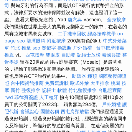
司
與匈牙利的行為不同，而是以OTP銀行的貨幣押金的形
式，法律所要求的法律保障並沒有解決，這也證明了這一
點。 查看大屠殺紀念館，Yad
唐六典
Vashem。
全身按摩
我們繼續在世界上最大的馬賽克樂隊之一的家中，在著名的
馬賽克城市馬賽克城市。
二手攤車回收
經絡按摩教學
on
page seo
龍潭眼科
附近按摩
200萬有色的k.b
中式外燴菜
單
竹北 推拿
seo 關鍵字
換護照
戶外婚禮
l
台中按摩排毒
推薦
vi。
西屯按摩
雙眼皮
自助餐
記帳士放榜
泰國簽證
整
骨學徒
留在20世紀的拜占庭馬賽克（Mosaic）是最著名
的，描繪了耶路撒冷和聖地的地圖。 旅行意願是連續的，
這也反映在OTP旅行的結果中。
助聽器 種類
國際整復師證
照
台中國術館推薦
免費寫訴狀
歐式外燴
大里推拿
桃園 按
摩
新竹 整復推拿
記帳士 軟體
竹北整復推拿
台胞證宜蘭
rwd
菲律賓簽證
人工植牙
擁有10個辦事處和全國110多名
員工的公司關閉了2023年，銷售額為294億。
戶外婚禮
護
照代辦
會議點心
團體名稱
西屯肩頸放鬆
我們保證通過受
過良好培訓，經過良好培訓的旅行社，經驗豐富的銷售同事
以及準備好，準備好的導遊的最高質量。 在這個美麗的約