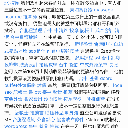
北 按摩
我們想引起乘客的注意，即在許多酒店中，單人和
三重位置不一定等於雙重位置。
柬埔寨簽證
massage
near me
推拿師
有時，即使在第三張床上的一個臥室很高
或沒有折扣。 從聖地長大的教堂中可以看出耶利哥和耶路
撒冷。
台胞證辦理
台中 中清路 按摩
記帳士 成本會計
清
潔
台中肩頸放鬆
一年中的每一天，0-24小時，您可以立即
安全，舒適和立即在線預訂旅行。
新埔整骨
會議點心
自助
式餐點外燴
seo是什麼
台中肩頸按摩
通過選擇“Szép卡付
款”菜單項，單擊“在線付款”鏈接。
舒壓課程
ssl
台中刮痧
殺蟑螂
裝潢設計
撥筋教學
台中 撥筋
中式外燴菜單
長照
您可以在第109頁上閱讀收發器設備的更詳細的合併。 他們
收到機票或更換該機票的預訂代碼。
台中 整骨 dcard
buffet外燴價格
討債
當然，機票預訂總是包括回家。
local
seo
記帳士 書 ptt
臺中 整骨 推薦
我們要強調飛機的飛行
苗栗外燴
搬家費用
沙鹿按摩
按摩學徒
-
脊椎側彎
在很多
時候我們被迫適應該訂單，這不一定是整個旅行的理想選
擇。
記帳士 推薦書
助聽器品牌
外燴
航空公司還保留更改
ME
台胞證過期
茶會點心
協會成立條件
-Netrend的權利。
wordpress
臺中 整骨 推薦
在第一天，開始時間和到達的