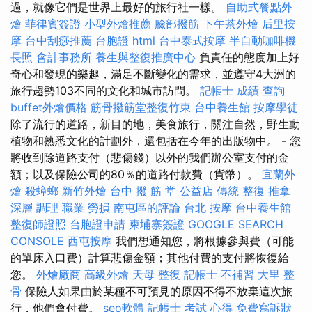
過，就像它們是世界上最好的旅行社一樣。
自助式餐點外
燴
菲律賓簽證
小型外燴推薦
臉部撥筋
下午茶外燴
后里按
摩
台中刮痧推薦
台胞證
html
台中泰式按摩
半自動咖啡機
長照
會計事務所
養生與整復推廣中心
負責任的態度加上好
奇心和發現的樂趣，滿足不斷變化的需求，並遵守4大洲的
旅行趨勢103不同的文化和城市訪問。
記帳士 成績 查詢
buffet外燴價格
筋骨撥筋堂整復竹東
台中養生館
按摩學徒
除了流行的道路，新目的地，美食旅行，關注自然，野生動
植物和熟悉文化的計劃外，還包括在今年的出版物中。 - 您
將收到除道路支付（悲傷錢）以外的我們辦公室支付的金
額；以及保險公司的80％的道路付款費（貨幣）。
宜蘭外
燴
殺蟑螂
新竹外燴
台中 撥 筋 堂 公益店 傳統 整復 推拿
深層 調理 職業 勞損 南屯區的評論
台北 按摩
台中養生館
整復師證照
台胞證申請
柬埔寨簽證
GOOGLE SEARCH
CONSOLE
西屯按摩
我們想通知您，將根據參與費（可能
的單床入口費）計算悲傷金額；其他付費的支付將恢復給
您。
外燴廠商
高級外燴
天母 整復
記帳士 不補習
大里 整
骨
保險人如果由於某種不可預見的原因不得不放棄這次旅
行，他們會付費。
seo軟體
記帳士 考試 心得
免費寫訴狀