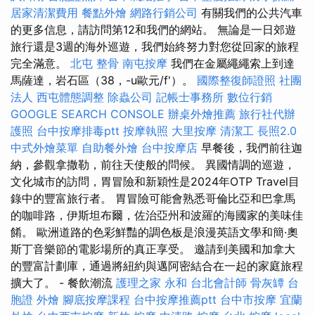
居家清潔費用
餐點外燴
網路行銷公司
有關我們的公共汽車
的更多信息，請訪問第12和我們的網站。 無論是一日郊遊
旅行還是3週的海外巡遊，我們始終努力對您從回家的旅程
完全滿意。
北屯 整骨
南屯按摩
我們在金屬繩繩索上到達
馬薩達，岩石區（38，-u歐元/f'）。
國際整復師證照
社團
法人
西屯體態調整
除蟲公司
記帳士事務所
數位行銷
GOOGLE SEARCH CONSOLE
辦桌外燴推薦
旅行社代辦
護照
台中按摩排毒ptt
按摩執照
大里按摩
清潔工
長照2.0
中式外燴菜單
自助餐外燴
台中按摩店
早餐後，我們前往迦
納，參觀拿撒勒，前往天使般的問候。 異國情調的巡遊，
文化城市的訪問，胃冒險和新穎性是2024年OTP Travel目
錄中的豐富旅行者。 胃冒險可能會熟悉哥倫比亞和巴拿馬
的咖啡路，伊斯坦布爾，佐治亞州和波羅的海國家的美味佳
餚。 歐洲道路的色彩鮮豔的調色板是浪漫英語文學和簡·奧
斯丁音樂節的電影場所的真正享受。 邀請到美國和加拿大
的豐富計劃庫，通過將紐約與邁阿密結合在一起的家庭旅程
擴大了。 - 餐飲潮流
護理之家 永和
台北會計師
骨灰罈
台
胞證
外燴
腳底按摩課程
台中按摩推薦ptt
台中市按摩
宜蘭