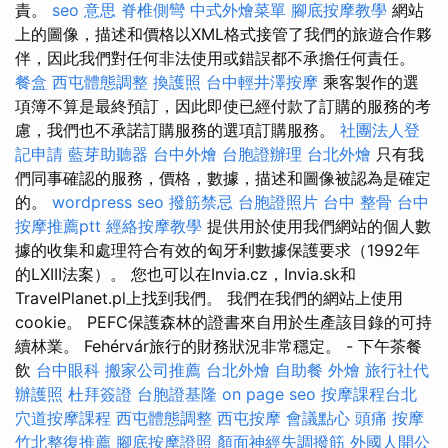
責。
seo 意思
脊椎側彎
中式外燴菜單
腳底按摩教學
網站
上的圖像，描述和價格以XML格式接管了我們的旅遊合作夥
伴，因此我們對任何非法使用或錯誤都不承擔任何責任。
餐盒
西屯體態調整
換護照
台中輕井澤按摩
乘客製作的選
項簿不算是最終預訂，因此即使已經付款了訂購的服務的考
慮，我們也不承諾訂購服務的選項訂購服務。
社團法人登
記申請
藍芽助聽器
台中外燴
台胞證辦理
台北外燴
只有我
們同事確認的服務，價格，數據，描述和圖像被認為是確定
的。
wordpress seo
撥筋禁忌
台胞證照片
台中 整骨
台中
按摩推薦ptt
經絡按摩教學
提供用於使用我們網站的個人數
據的收集和處理符合有效的匈牙利數據保護要求（1992年
的LXIII法案）。 您也可以在Invia.cz，Invia.sk和
TravelPlanet.pl上找到我們。 我們在我們的網站上使用
cookie。 PEFC保護森林的證書來自用於生產該目錄的可持
續林業。 Fehérvár旅行的財務狀況非常穩定。 - 下午茶餐
飲
台中眼科
搬家公司推薦
台北外燴
自助餐
外燴
旅行社代
辦護照
杜拜簽證
台胞證基隆
on page seo
按摩課程台北
穴道按摩課程
西屯體態調整
西屯按摩
會議點心
頭痛 按摩
竹北整復推薦
腳底按摩證照
顏面神經失調撥筋
外國人開公