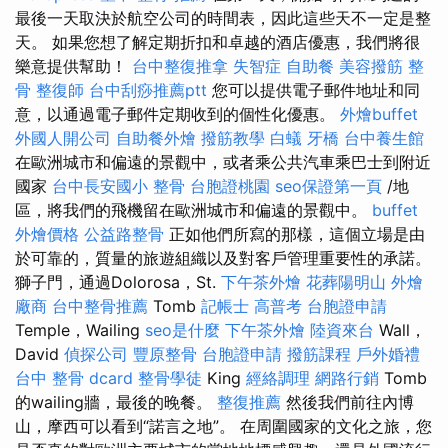
最後一天取決於航空公司的時間表，因此這些天不一定是整
天。 如果您想了解定期折扣和卓越的酒店優惠，我們將很
樂意提供幫助！
台中整復推拿
失智症
自助餐
美容撥筋
整
骨
整復師
台中刮痧推薦ptt
您可以提供電子郵件地址和同
意，以通過電子郵件定期收到的個性化優惠。
外燴buffet
外國人開公司
自助餐外燴
撥筋教學
白蟻
牙橋
台中養生館
在歐洲城市和偏遠的景觀中，或者乘公共汽車乘巴士到附近
國家
台中長安國小 整骨
台胞證桃園
seo保證第一頁
/地
區，將我們的飛機留在歐洲城市和偏遠的景觀中。
buffet
外燴價格
公益路整骨
正如他們所寫的那樣，這個立場是由
於可靠的，質量的旅遊組織以及對客戶管理重要性的承諾。
獅子門，通過Dolorosa，St.
下午茶外燴
花葬陽明山
外燴
廠商
台中整骨推薦
Tomb
記帳士 高普考
台胞證申請
Temple，Wailing
seo是什麼
下午茶外燴
陸資來台
Wall，
David
偵探公司
豐原整骨
台胞證申請
撥筋課程
戶外婚禮
台中 整骨 dcard
整骨學徒
King
經絡調理
網路行銷
Tomb
的wailing牆，最後的晚餐。
整復推薦
然後我們前往內博
山，摩西可以看到“諾言之地”。 在周圍國家的文化之旅，您