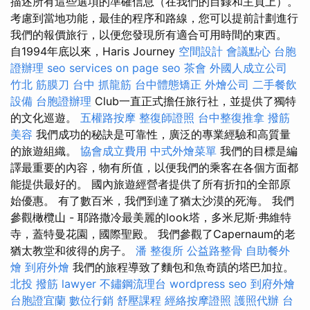
描述所有這些選項的準確信息（在我們的目錄和主頁上）。
考慮到當地功能，最佳的程序和路線，您可以提前計劃進行
我們的報價旅行，以便您發現所有適合可用時間的東西。
自1994年底以來，Haris Journey
空間設計
會議點心
台胞
證辦理
seo services
on page seo
茶會
外國人成立公司
竹北 筋膜刀
台中 抓龍筋
台中體態矯正
外燴公司
二手餐飲
設備
台胞證辦理
Club一直正式擔任旅行社，並提供了獨特
的文化巡遊。
五權路按摩
整復師證照
台中整復推拿
撥筋
美容
我們成功的秘訣是可靠性，廣泛的專業經驗和高質量
的旅遊組織。
協會成立費用
中式外燴菜單
我們的目標是編
譯最重要的內容，物有所值，以便我們的乘客在各個方面都
能提供最好的。 國內旅遊經營者提供了所有折扣的全部原
始優惠。 有了數百米，我們到達了猶太沙漠的死海。 我們
參觀橄欖山 - 耶路撒冷最美麗的look塔，多米尼斯·弗維特
寺，蓋特曼花園，國際聖殿。 我們參觀了Capernaum的老
猶太教堂和彼得的房子。
潘 整復所
公益路整骨
自助餐外
燴
到府外燴
我們的旅程導致了麵包和魚奇蹟的塔巴加拉。
北投 撥筋
lawyer
不鏽鋼流理台
wordpress seo
到府外燴
台胞證宜蘭
數位行銷
舒壓課程
經絡按摩證照
護照代辦
台