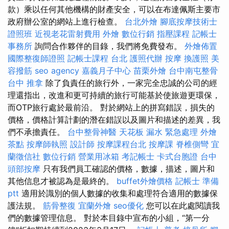
款）乘以任何其他機構的財產安全，可以在布達佩斯主要市
政府辦公室的網站上進行檢查。
台北外燴
腳底按摩技術士
證照班
近視老花雷射費用
外燴
數位行銷
指壓課程
記帳士
事務所
詢問合作夥伴的目錄，我們將免費發布。
外燴佈置
國際整復師證照
記帳士課程 台北
護照代辦
按摩
換護照
美
容撥筋
seo agency
嘉義月子中心
苗栗外燴
台中南屯整骨
台中 推拿
除了負責任的旅行外，一家完全忠誠的公司的經
理還指出，改進和更可持續的旅行可能基於使旅遊更環保，
而OTP旅行處於最前沿。 對於網站上的拼寫錯誤，損失的
價格，價格計算計劃的潛在錯誤以及圖片和描述的差異，我
們不承擔責任。
台中整骨神醫
天花板 漏水 緊急處理
外燴
茶點
按摩師執照
設計師
按摩課程台北
按摩課
脊椎側彎
宜
蘭徵信社
數位行銷
營業用冰箱
考記帳士
卡式台胞證
台中
頭部按摩
只有我們員工確認的價格，數據，描述，圖片和
其他信息才被認為是最終的。
buffet外燴價格
記帳士 準備
ptt
適用於識別的個人數據的收集和處理符合適用的數據保
護法規。
筋骨整復
宜蘭外燴
seo優化
您可以在此處閱讀我
們的數據管理信息。 對於本目錄中宣布的小組，“第一分