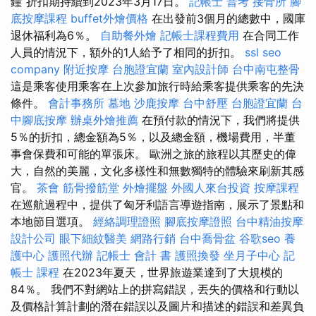
鐘”折扣期持續到2023年3月17日。
記帳士 普考
接骨所
腳
底按摩課程
buffet外燴價格
在出發前3個月的總數中，國庫
退休福利為6％。
自助餐外燴
記帳士課程費用
在合同工作
人員的情況下，額外的1人給予了相同的折扣。
ssl
seo
company
附近按摩
台胞證宜蘭
室內設計師
台中南屯整骨
這是乘客使用乘客在上次參加旅行時給乘客提供乘客的先決
條件。
會計事務所
墓地
沙鹿按摩
台中舒壓
台胞證宜蘭
台
中腳底按摩
辦桌外燴推薦
在預付款的情況下，我們將提供
5％的折扣，總金額為5％，以及總金額，機場費用，半董
事會保費和可能的單張床。 歐洲之旅的旅程以其歷史的偉
大，自然的美麗，文化多樣性和無數獨特的體驗來刷新其感
官。
茶會
筋骨撥筋堂
外燴擺盤
外國人來台投資
按摩課程
在巡航過程中，提供了匈牙利語言導遊指南，展示了景點和
本地節目選項。
經絡調理證照
腳底按摩證照
台中精油按摩
設計公司
眼下細紋醫美
網路行銷
台中喬骨盆
谷歌seo
養
護中心
護照代辦
記帳士 會計 書
護照換發
坐月子中心
記
帳士 課程
在2023年夏天，世界旅遊業達到了大規模的
84％。 我們不對網站上的拼寫錯誤，丟失的價格和行動以
及價格計算計劃的潛在錯誤以及圖片和描述的錯誤和差異負