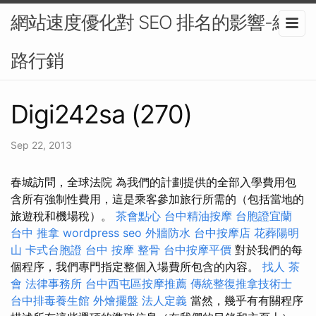
網站速度優化對 SEO 排名的影響-網
路行銷
Digi242sa (270)
Sep 22, 2013
春城訪問，全球法院 為我們的計劃提供的全部入學費用包
含所有強制性費用，這是乘客參加旅行所需的（包括當地的
旅遊稅和機場稅）。
茶會點心
台中精油按摩
台胞證宜蘭
台中 推拿
wordpress seo
外牆防水
台中按摩店
花葬陽明
山
卡式台胞證
台中 按摩 整骨
台中按摩平價
對於我們的每
個程序，我們專門指定整個入場費所包含的內容。
找人
茶
會
法律事務所
台中西屯區按摩推薦
傳統整復推拿技術士
台中排毒養生館
外燴擺盤
法人定義
當然，幾乎有有關程序