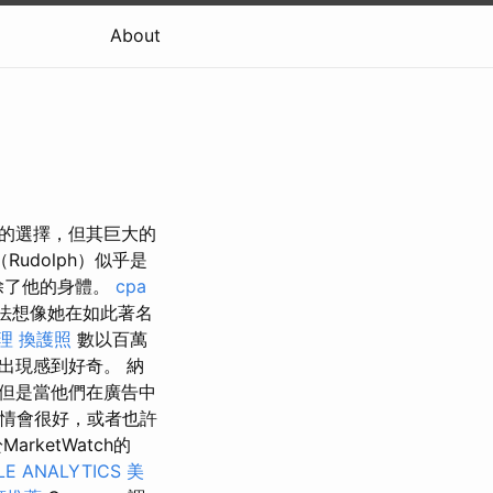
About
約束的選擇，但其巨大的
Rudolph）似乎是
消除了他的身體。
cpa
法想像她在如此著名
理
換護照
數以百萬
出現感到好奇。 納
但是當他們在廣告中
事情會很好，或者也許
ketWatch的
E ANALYTICS
美