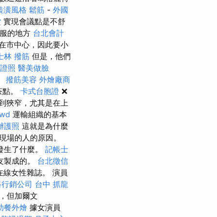
裝潢風格
鬆筋
-
外國
堂
實現會議點是不舒
舒服的地方
台北會計
在市中心，因此要小
士林 撥筋
但是，他們
證照
醫美做臉
。
撥筋美容
外燴廠商
茶點。
卡式台胞證
❌
到狹窄，尤其是在上
rwd
運輸組織的基本
辦護照
這就是為什麼
現場的人的原因。
發生了什麼。
記帳士
友製成的。
台北徵信
線女性雜誌。 演員
路行銷公司
台中 抓龍
行，但加爾文
助餐外燴
據女演員