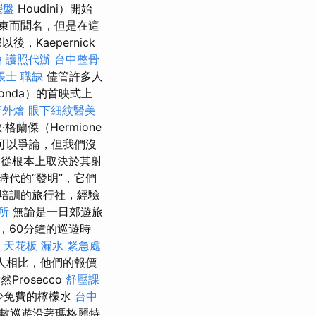
擺盤
Houdini）開始
束而聞名，但是在這
Kaepernick
燴
護照代辦
台中整骨
帳士 職缺
儘管許多人
onda）的首映式上
府外燴
眼下細紋醫美
傑（Hermione
們可以爭論，但我們沒
輸從根本上取決於其射
代的“發明”，它們
培訓的旅行社，經驗
所
無論是一日郊遊旅
，60分鐘的巡遊時
m
天花板 漏水 緊急處
人相比，他們的報價
然Prosecco
舒壓課
少免費的檸檬水
台中
數巡遊沿著瑪格麗特