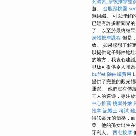
玄濟宮_康復推拿整
遊。
台胞證桃園
s
遊組織。 可以理解
已經有許多新聞界
了，以至於最終結
身體按摩課程
但是，
效。 如果您想了解
以提供電子郵件地址
的地方，我衷心建議
甲板可提供令人嘆為
buffet
除白蟻費用
L
提供了完整的觀光體驗
運營。 他們沒有傳
宜人的巡遊，專注於
中心推薦
桃園外燴
推拿
記帳士 考試 難
得10歐元的價格，
亞，他的孫女出生
牙利人。
西屯按摩