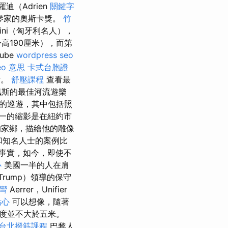
迪（Adrien
關鍵字
鋼琴家的奧斯卡獎。
竹
dini（匈牙利名人），
高190厘米），而第
ube
wordpress seo
eo 意思
卡式台胞證
量。
舒壓課程
查看最
佩斯的最佳河流遊樂
的巡遊，其中包括照
一的縮影是在紐約市
家鄉，描繪他的雕像
名人和知名人士的案例比
事實，如今，即使不
心
美國一半的人在肩
Trump）領導的保守
彎
Aerrer，Unifier
點心
可以想像，隨著
度並不大於五米。
台北撥筋課程
巴黎人