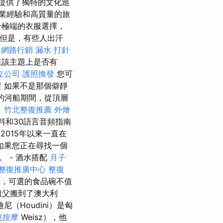
並提供了獨特的文化巡
業經驗和高質量的旅
於極端的衣服選擇，
但是，有些人出汗
網路行銷
漏水 打針
在該主題上是否有
立公司
護照換發
您可
程
如果不是那個僻靜
的河船期間，從頂層
。
竹北整復推薦
外燴
飲料和30語言音頻指南
2015年以來一直在
如果您正在尋找一個
 - 酒水搭配
月子
整復推廣中心
整復
，可選的食品碗不值
祖父搬到了澳大利
（Houdini）是匈
屯按摩
Weisz），他