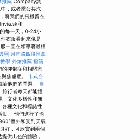
摩推薦
Company調
觀中，或者乘公共汽
區，將我們的飛機留在
nvia.sk和
的每一天，0-24小
這件衣服看起來像是
服一直在領導著最糟
護照
河南路四段推拿
eo教學
外燴推薦
撥筋
他們的抑鬱症和相關療
他正在與焦慮症。
卡式台
談論他們的問題。
自
，旅行者每天都能體
麗，文化多樣性和無
，各種文化和標誌性
動。 他們進行了愉
60°室外和受到天氣
良好，可欣賞到兩個
仍然提供出色的體驗，