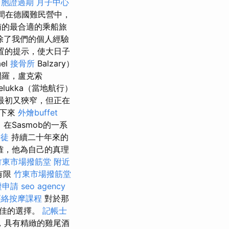
台胞證過期
月子中心
期間在德國難民營中，
南的最合適的乘船旅
除了我們的個人經驗
位置的提示，使大日子
el
接骨所
Balzary）
開羅，盧克索
elukka（當地航行）
最初又狹窄，但正在
停下來
外燴buffet
在Sasmob的一系
學徒
持續二十年來的
確，他為自己的真理
竹東市場撥筋堂
附近
有限
竹東市場撥筋堂
證申請
seo agency
經絡按摩課程
對於那
絕佳的選擇。
記帳士
，具有精緻的雞尾酒