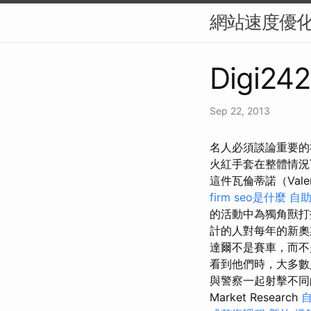
網站速度優化
Digi242
Sep 22, 2013
名人必須談論重要的社
火紅手套在整體情況
這件瓦倫蒂諾（Val
firm
seo是什麼
自
的活動中為獨角獸
計的人對每年的新奧
達爾不是賽車，而不
看到他們時，大多數
與警察一起射擊不同的
Market Research