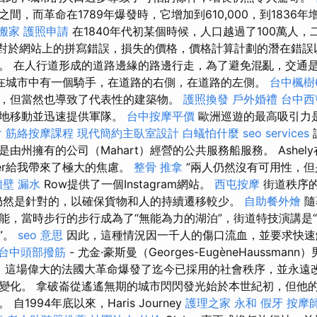
，而革命在1789年爆發時，它增加到610,000，到1836年增
搬家
護照申請
在1840年代初某個時候，人口越過了100萬人
對於網站上的拼寫錯誤，損失的價格，價格計算計劃的潛在錯誤
。 在人行道形成的道路邊緣的路邊行走，為了避免混亂，交通
在城市中有一個騎手，在道路的右側，在道路的左側。
台中楓樹
，但當然也導致了代表性的建築物。
護照換發
戶外婚禮
台中西
便地移動並迅速提供軍隊。
台中按摩平價
歐洲巡遊的最高吸引力
會
筋絡按摩課程
現代簡約主臥室設計
白蟻怕什麼
seo services
由州擁有的公司（Mahart）經營的公共服務船服務。 Ashel
tter給我帶來了極大的焦慮。
整骨 推拿
”兩人仍然沒有可用性，但
牆壁 漏水
Row提供了一個Instagram網站。
西屯按摩
街道秩序
然是針對的，以確保貨物和人的持續遷移較少。
自助餐外燴
隨
能，當時步行的步行成為了“無能為力的湖泊”，街道特技演講是
”。
seo 意思
因此，這種情況因一千人的傷口流血，並要求快
台中頭部撥筋
- 尤金·豪斯曼（Georges-EugèneHaussma
9年，這場偉大的法國大革命爆發了迄今已採用的社會秩序，並永遠
變化。 拿破崙從遙遙無期的城市閃閃發光始於本世紀初，但他的墮
1994年底以來，Haris Journey
護理之家 永和
假牙
按摩