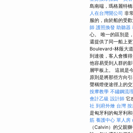
島南端，瑪格麗特橋
人在台灣開公司
非常
服的，由於船的受歡
師
護照換發
助聽器
心。 唯一的區別是
還提供了同一船上
Boulevard-
到達後，客人會獲得
他容易受到人群的
層甲板上。 這就是
原則是將那些方向引
聲稱燈使途徑上的交
按摩教學
不鏽鋼流
會計乙級
設計師
它
社
到府外燴
台灣 按
是匈牙利的匈牙利和
筋
養護中心 單人房
（Calvin）的父