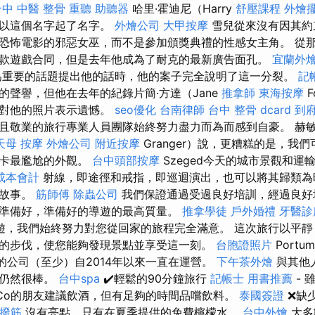
台中 中醫 整骨
重聽 助聽器
哈里·霍迪尼（Harry
舒壓課程
外燴
他以這個名字起了名字。
外燴公司
大甲按摩
雪兒從來沒有因其約
怖電影的邪惡女巫，而不是參加頒獎典禮的性感女主角。 從那以後，
款遊戲合同，但是去年他成為了耐克的最新廣告面孔。
宜蘭外
為重要的話題提出他的話時，他的案子完全說明了這一分裂。
記
的聲譽，但他在去年的紀錄片簡·方達（Jane
推拿師
東海按摩
F
中對他的照片表示遺憾。
seo優化
台南律師
台中 整骨 dcard
到
敬業的旅行專業人員團隊始終努力盡力而為而感到自豪。 赫敏·格蘭
天母 按摩
外燴公司
附近按摩
Granger）說，更糟糕的是，我
斯卡最尷尬的外觀。
台中頭部按摩
Szeged今天的城市景觀和運
成本會計
射線，即途徑和戒指，即巡迴演出，也可以將其歸類為時
的故事。
筋師傅
除蟲公司
我們保證通過受過良好培訓，經過良好
準備好，準備好的導遊的最高質量。
推拿學徒
戶外婚禮
牙醫診
遊，我們始終努力對您從回家的旅程完全滿意。 這次旅行以平靜
的步伐，使您能夠發現景點並享受這一刻。
台胞證照片
Portu
實的公司（至少）自2014年以來一直在運營。
下午茶外燴
與其他
量仍然很棒。
台中spa
✔️輕鬆的90分鐘旅行
記帳士 用書推薦
- 雖
Co的朋友建議飲酒，但有足夠的時間品嚐飲料。
泰國簽證
❌缺
撥筋
沒有亮點，只有在夏季提供的免費檸檬水。
台中外燴
大多