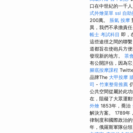
口在中世紀的一千人之間
式外燴菜單
ssl
自助
200萬。
脹氣 按摩
異，我們不承擔責任
帳士 考試科目
即，
這些途徑之間的聯繫
道都旨在使砲兵方
發現新的地方。
茶
有公開評估，因為它是
腳底按摩課程
Twi
品牌The
大甲按摩
司
-
竹東整骨推薦
仍
公共空間從屬於此功
在，阻礙了大眾運動
外燴
1853年，喬治
解決方案。 178
律制度和國際政治的
年，俄羅斯軍隊佔領。 自