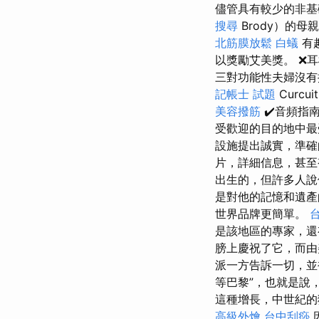
儘管具有較少的非基
搜尋
Brody）的
北筋膜放鬆
白蟻
有趣
以獎勵艾美獎。 ❌
三對功能性夫婦沒
記帳士 試題
Curc
美容撥筋
✔️音頻指
受歡迎的目的地中最
設施提出誠實，準確
片，詳細信息，甚
出生的，但許多人說
是對他的記憶和遺
世界品牌更簡單。
是該地區的專家，還
膀上慶祝了它，而由美
派一方告訴一切，並
等巴黎”，也就是說
這種增長，中世紀的
高級外燴
台中刮痧