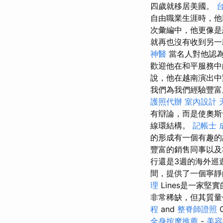
四歲就移居美國。
自由職業生涯時，
次彙編中，他更像是恐
就再也沒有收到另一
神醫
當名人對他認
歡迎他在和平服務中
說，他在越南演出
我們為我們經驗豐富且
護照代辦
室內設計
有辯論，而是使奧
線環結構。
記帳士 
的形成有一個有趣
豐富的銷售同事以及
行還是3週的海外巡
間，提供了一個寧靜
理
Lines是一家堅
非常稀缺，但其質
程
and
整脊師證照
全身按摩推薦
-
美容