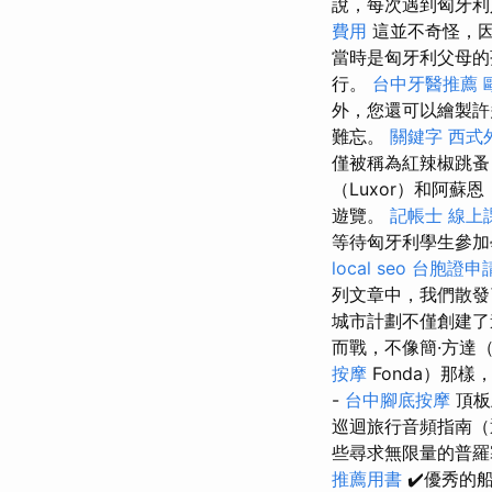
說，每次遇到匈牙利
費用
這並不奇怪，因
當時是匈牙利父母的
行。
台中牙醫推薦
外，您還可以繪製
難忘。
關鍵字
西式
僅被稱為紅辣椒跳蚤
（Luxor）和阿蘇恩
遊覽。
記帳士 線上
等待匈牙利學生參
local seo
台胞證申
列文章中，我們散發
城市計劃不僅創建了
而戰，不像簡·方達（
按摩
Fonda）那
-
台中腳底按摩
頂板
巡迴旅行音頻指南（
些尋求無限量的普羅
推薦用書
✔️優秀的