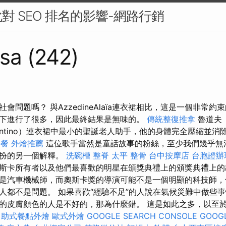
對 SEO 排名的影響-網路行銷
sa (242)
會問題嗎？ 與AzzedineAlaïa連衣裙相比，這是一個非常
下進行了很多，因此最終結果是無味的。
傳統整復推拿
魯道夫（
entino）連衣裙中最小的聖誕老人助手，他的身體完全壓縮並
助餐
外燴推薦
這位歌手當然是童話故事的粉絲，至少我們幾乎無
打扮的另一個解釋。
洗碗槽
整脊
太平 整骨
台中按摩店
台胞證辦
斯卡所有者以及他們最喜歡的明星在頒獎典禮上的頒獎典禮上的
是汽車機械師，而奧斯卡獎的導演可能不是一個明顯的科技師，
人都不是問題。 如果喜歡“經驗不足”的人說在氣候災難中做些
皮膚顏色的人是不好的，那為什麼錯。 這是如此之多，以至於Mar
自助式餐點外燴
歐式外燴
GOOGLE SEARCH CONSOLE
GOOGL