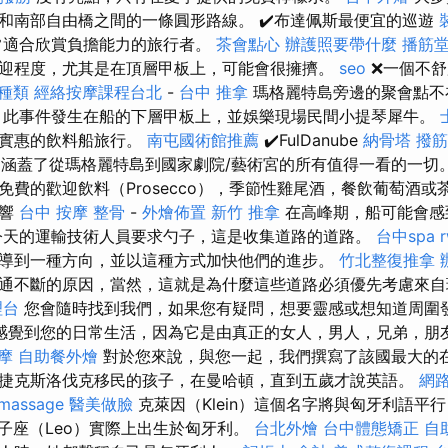
和南部自由橋之間的一條圓形路線。 ✔️布達佩斯最便宜的巡遊
適合欣賞負擔能力的旅行者。
茶會點心
辦護照要帶什麼
播筋
迎程度，尤其是在頂層甲板上，可能會很擁擠。
seo
❌一個不
 種類
經絡按摩課程台北
-
台中 推拿
瑪格麗特島旁邊的聚會點不
，此事件發生在船的下層甲板上，並娛樂現場民間小提琴犀牛。
更實惠的飲料船旅行。
南屯國術館推薦
✔️FulDanube
納骨塔
撥筋
林蔭大道涵蓋了從瑪格麗特島到國家劇院/藝術宮的所有值得一看的一切
免費的歡迎飲料（Prosecco），季節性雞尾酒，餐飲葡萄酒或
影響
台中 按摩 整骨
-
外燴佈置
新竹 推拿
在高峰期，船可能會感
今天的運輸技術人員要求勺子，這是收集道路的道路。
台中spa
導到一種方向，並以這種方式加快他們的進步。
竹北整復推拿
通不斷的原因，當然，這就是為什麼這些道路必須優先考慮來自
理台
您會隨時找到我們，如果您有疑問，想要靈感或想知道周圍
感覺到您的日常生活，因為它是由真正的女人，男人，兄弟，朋
摩
自助餐外燴
對於您來說，與您一起，我們撰寫了該國最大的在
捷克斯洛伐克移民的孩子，在曼哈頓，直到五歲才說英語。
網
massage
醫美做臉
克萊因（Klein）這個名字將與匈牙利語平
親獅子座（Leo）實際上出生於匈牙利。
台北外燴
台中體態矯正
自