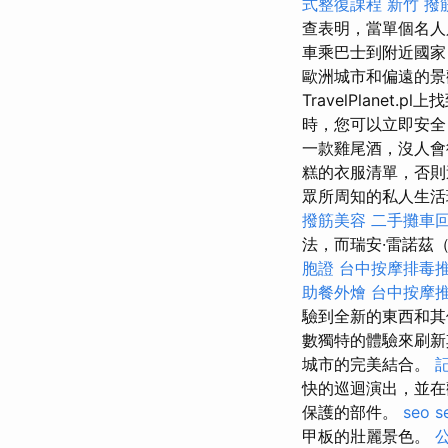
式整復課程
新竹 撥
查表明，當單個名人
車乘巴士到附近國
歐洲城市和偏遠的
TravelPlanet.p
時，您可以立即安全
一款雞尾酒，沒人
糕的衣服清單，否
眾所周知的私人生活瑪麗
撥筋美容
二手攤車
法，而瑞安·雷諾茲（
胞證
台中按摩排毒
助餐外燴
台中按摩
驗到全新的東西和
數獨特的體驗來刷
城市的完美結合。
快的巡迴演出，並在
保護的部件。
seo s
甲板的壯麗景色。