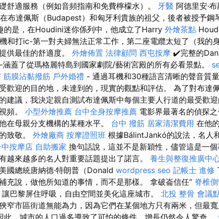
礎舒適服務（例如音頻指南和免費檸檬水）。
牙醫
阿德里安·布羅
母親在布達佩斯（Budapest）和匈牙利貴族的祖父，後者被授予
的是，在Houdini迷你係列中，他成立了Harry
外燴茶點
Hou
耳機和打ic-第一對夫婦無法正常工作，第二座電纜太短了（我的身
有提供最佳的舒適度。
外燴佈置
法律顧問
西屯按摩
✔️完整的Dan
uit-涵蓋了從瑪格麗特島到國家劇院/藝術宮殿的所有必看景點。
s
南
筋膜沾黏撥筋
戶外婚禮
- 通過耳機和30種語言清晰的聲音質
受歡迎的目的地，未達到的，現實的觀點和評估。 為了對布達
的建議，我決定親自測試布達佩斯中每個主要人行道的最受歡迎
至視頻。
小型外燴推薦
台中全身按摩推薦
電影界最著名的偵探之
他在母親分支機構的某種水平。
台中 撥筋
居家清潔費用
在他的
產的致敬。
外燴廠商
按摩證照班
根據BálintJankó的說法，
台中按摩店
自助搬家
換句話說，這並不是新穎性，儘管這是一個
有越來越多的名人對重要話題提出了諾言。
養生與整復推廣中
國總統唐納德·特朗普（Donald
wordpress seo
記帳士 進修
補充說，做他所知道的事情，而不是那樣。 拿破崙信任“
脊椎側
，讓巴黎屏住呼吸，自由空間並美化這座城市。
北投 整骨
會議
狹窄市區街道無能為力，因為它們在某個地方只有兩米，但最寬
因此，城市的人口過多導致了可怕的條件，增長仍然令人驚奇。