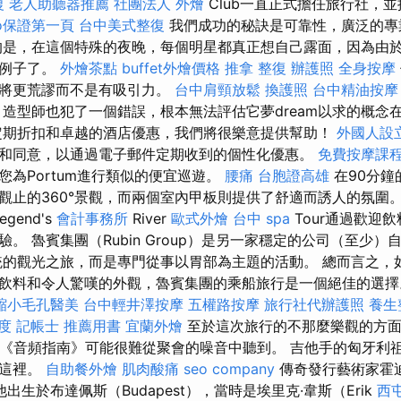
復
老人助聽器推薦
社團法人
外燴
Club一直正式擔任旅行社，
eo保證第一頁
台中美式整復
我們成功的秘訣是可靠性，廣泛的專
的是，在這個特殊的夜晚，每個明星都真正想自己露面，因為由
的例子了。
外燴茶點
buffet外燴價格
推拿 整復
辦護照
全身按摩
果將更荒謬而不是有吸引力。
台中肩頸放鬆
換護照
台中精油按摩
造型師也犯了一個錯誤，根本無法評估它夢dream以求的概念
定期折扣和卓越的酒店優惠，我們將很樂意提供幫助！
外國人設
和同意，以通過電子郵件定期收到的個性化優惠。
免費按摩課
您為Portum進行類似的便宜巡遊。
腰痛
台胞證高雄
在90分鐘
觀止的360°景觀，而兩個室內甲板則提供了舒適而誘人的氛圍
egend's
會計事務所
River
歐式外燴
台中 spa
Tour通過歡迎
。 魯賓集團（Rubin Group）是另一家穩定的公司（至少）自
統的觀光之旅，而是專門從事以胃部為主題的活動。 總而言之，
飲料和令人驚嘆的外觀，魯賓集團的乘船旅行是一個絕佳的選擇。
縮小毛孔醫美
台中輕井澤按摩
五權路按摩
旅行社代辦護照
養生
度
記帳士 推薦用書
宜蘭外燴
至於這次旅行的不那麼樂觀的方面
而《音頻指南》可能很難從聚會的噪音中聽到。 吉他手的匈牙利
在這裡。
自助餐外燴
肌肉酸痛
seo company
傳奇發行藝術家霍迪尼
他出生於布達佩斯（Budapest），當時是埃里克·韋斯（Erik
西