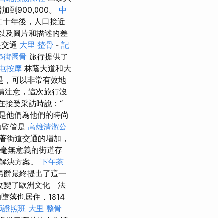
加到900,000。
中
，二十年後，人口接近
以及圖片和描述的差
是交通
大里 整骨
-
記
6街喬骨
旅行提供了
屯按摩
林蔭大道和大
是，可以非常有效地
請注意，這次旅行沒
y在接受采訪時說：“
是他們為他們的時尚
的監管是
高雄清潔公
著街道交通的增加，
“毫無意義的街道存
速解決方案。
下午茶
nn）男爵最終提出了這一
改變了歐洲文化，法
落也居住，1814
師證照班
大里 整骨