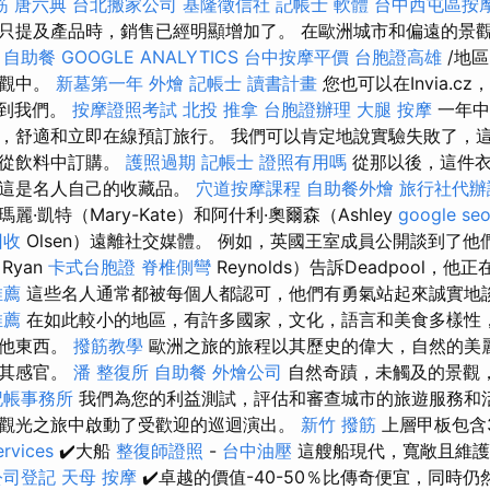
筋
唐六典
台北搬家公司
基隆徵信社
記帳士 軟體
台中西屯區按
只提及產品時，銷售已經明顯增加了。 在歐洲城市和偏遠的景
家
自助餐
GOOGLE ANALYTICS
台中按摩平價
台胞證高雄
/地
景觀中。
新墓第一年
外燴
記帳士 讀書計畫
您也可以在Invia.cz，I
l上找到我們。
按摩證照考試
北投 推拿
台胞證辦理
大腿 按摩
一年中
，舒適和立即在線預訂旅行。 我們可以肯定地說實驗失敗了，
會從飲料中訂購。
護照過期
記帳士 證照有用嗎
從那以後，這件衣
則這是名人自己的收藏品。
穴道按摩課程
自助餐外燴
旅行社代辦
·凱特（Mary-Kate）和阿什利·奧爾森（Ashley
google s
回收
Olsen）遠離社交媒體。 例如，英國王室成員公開談到了
Ryan
卡式台胞證
脊椎側彎
Reynolds）告訴Deadpool，
推薦
這些名人通常都被每個人都認可，他們有勇氣站起來誠實地
推薦
在如此較小的地區，有許多國家，文化，語言和美食多樣性
其他東西。
撥筋教學
歐洲之旅的旅程以其歷史的偉大，自然的美
新其感官。
潘 整復所
自助餐
外燴公司
自然奇蹟，未觸及的景觀
記帳事務所
我們為您的利益測試，評估和審查城市的旅遊服務和活
觀光之旅中啟動了受歡迎的巡迴演出。
新竹 撥筋
上層甲板包含3
ervices
✔️大船
整復師證照
-
台中油壓
這艘船現代，寬敞且維護
公司登記
天母 按摩
✔️卓越的價值-40-50％比傳奇便宜，同時