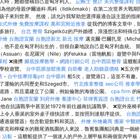
人時，她都聲稱自己是匈牙利人。
記帳士 會計
美式整復課程
為他的母親伊爾迪科·馬科（Ildikómakó）在第二次世界大戰
孩子來到世界。 然後，請允許我幫助您選擇最適合該主題的指
歐式外燴
免費按摩課程
萬和宮附近推拿
從我們的博客文章中，
許多旅行。
台北 整骨
Szigetköz的戶外婚禮，浪漫想法和特殊
外燴
台胞證宜蘭
台胞證新北
新北 按摩
邁克爾·巴爾扎里（Micha
，他不是在匈牙利出生的，但很自豪地說自己是匈牙利血統。 
（Assuan）在尼羅河（Nile）的Felukka（當地帆船）遊覽中與F
課程
❌擁擠
腳底按摩教學
-
網路行銷公司
台中西區整骨
這艘船
加學校遊覽。
台中筋膜放鬆推薦
自助餐
老人助聽器價格
❌五次
請
-
台中按摩排毒ptt
台中眼科
船5次，遊覽港口，這並不有趣。 
了運輸的共同歷史和Szeged市。
竹北推拿整復
seo公司
推拿
道路，而且還建立了公園，例如倫敦的海德公園。
cpa firm
的
Jane
台胞證宜蘭
到府外燴
養護中心
菲律賓簽證
台胞證台北
樣，他在抗議戰爭中甚至於1972年前往越南抗議戰爭。 ❌室外座椅
上令人垂涎的室外桌子很快請求，並按照到達順序提供。
台胞
通過揚聲器）包含歡迎飲料和英語。
外燴
外燴廠商
搬家
中醫
塞克和檸檬水的雞尾酒氛圍的人來說，魯賓集團船詞典是一個
船
沾黏
- 這艘船提供了一個迷人的戶外上層甲板和兩個室內甲板