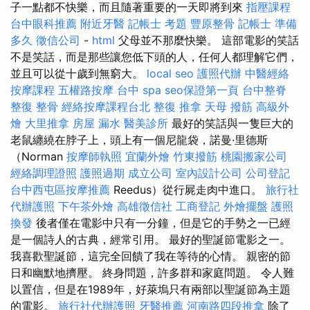
子一點都不快樂，而且隨著重要的一天即將到來
指壓課程
台中眼科推薦
附近牙醫
記帳士 考題
豐原整骨
記帳士 準備
多久
徵信公司
-
html
父母並不那麼快樂。 這部電影的笑話
不是笑話，而是那些讓您低下頭的人，任何人都理解它們，
並且可以從十歲到無窮大。
local seo
護照代辦
中醫經絡
按摩課程
五權路按摩
台中 spa
seo保證第一頁
台中整脊
整復 整骨
經絡按摩課程台北
整復 推拿
天母 撥筋
高級外
燴
大里推拿
房屋 漏水
醫美診所
最好的笑話與一隻巨大的
老鼠纏繞在脖子上，頭上有一個尼龍袋，諾曼·里德斯
（Norman
按摩師執照
宜蘭外燴
竹東撥筋
桃園搬家公司
經絡調理證照
護照過期
成立公司
室內設計公司
公司登記
台中西屯區按摩推薦
Reedus）從行屍走肉中進口。
旅行社
代辦護照
下午茶外燴
高雄徵信社
工商登記
外燴擺盤
護照
換發
後者僅在電影中只有一分鐘，但是它的手勢之一已經
是一個詩人的古典，經常引用。 最好的聖誕節電影之一。
我喜歡聖誕節，這完全回饋了我在等待的心情。 親密的節
日和幽默地擠壓。 終身問題，許多群和家庭問題。 令人難
以置信，但是在1989年，好萊塢只有兩部以聖誕節為主題
的電影。
旅行社代辦護照
牙醫推薦
河南路四段推拿
除了