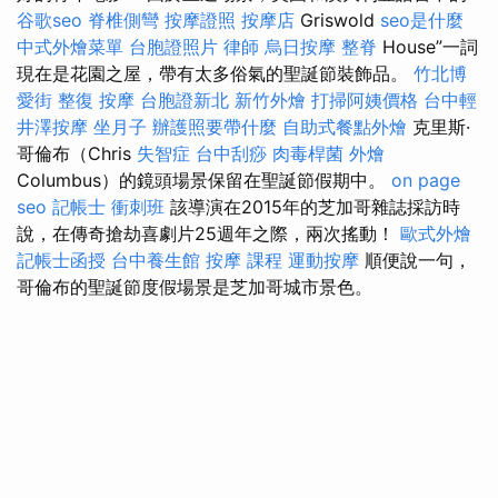
谷歌seo
脊椎側彎
按摩證照
按摩店
Griswold
seo是什麼
中式外燴菜單
台胞證照片
律師
烏日按摩
整脊
House”一詞
現在是花園之屋，帶有太多俗氣的聖誕節裝飾品。
竹北博
愛街 整復
按摩
台胞證新北
新竹外燴
打掃阿姨價格
台中輕
井澤按摩
坐月子
辦護照要帶什麼
自助式餐點外燴
克里斯·
哥倫布（Chris
失智症
台中刮痧
肉毒桿菌
外燴
Columbus）的鏡頭場景保留在聖誕節假期中。
on page
seo
記帳士 衝刺班
該導演在2015年的芝加哥雜誌採訪時
說，在傳奇搶劫喜劇片25週年之際，兩次搖動！
歐式外燴
記帳士函授
台中養生館
按摩 課程
運動按摩
順便說一句，
哥倫布的聖誕節度假場景是芝加哥城市景色。