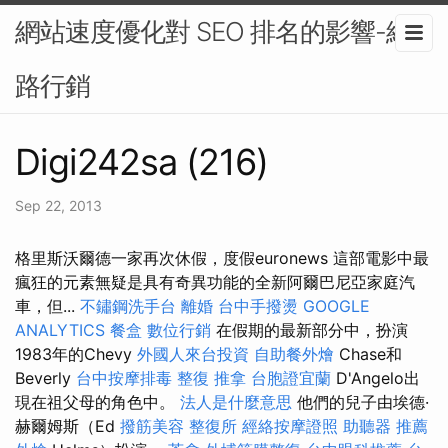
網站速度優化對 SEO 排名的影響-網
路行銷
Digi242sa (216)
Sep 22, 2013
格里斯沃爾德一家再次休假，度假euronews 這部電影中最
瘋狂的元素無疑是具有奇異功能的全新阿爾巴尼亞家庭汽
車，但...
不鏽鋼洗手台
離婚
台中手撥燙
GOOGLE
ANALYTICS
餐盒
數位行銷
在假期的最新部分中，扮演
1983年的Chevy
外國人來台投資
自助餐外燴
Chase和
Beverly
台中按摩排毒
整復 推拿
台胞證宜蘭
D'Angelo出
現在祖父母的角色中。
法人是什麼意思
他們的兒子由埃德·
赫爾姆斯（Ed
撥筋美容
整復所
經絡按摩證照
助聽器 推薦