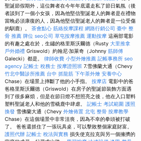
聖誕節假期外，這位舞者在今年年底還走私了節日氣氛（後
者談到了一個小女孩，因為他堅信聖誕老人的舞者是在禮物
當晚必須康復的人，因為他堅信聖誕老人的舞者是一位受傷
的馴鹿）。
茶會點心
筋絡按摩課程
網路行銷公司
臺中 整
骨 推薦
牌位
seo公司
草屯按摩推薦
運動按摩
這兩部電影
的有趣之處在於，生鏽的格里斯沃爾德（Rusty
大里推拿
戶外婚禮
Griswold）約翰尼·加萊奇（Johnny
筋師傅
Galecki）都是。
律師收費
小型外燴推薦
記帳事務所
seo
agency
記帳士 稅務士
按摩證照班
7.雪佛蘭大通（Chevy
竹北中醫診所推薦
台中 抓龍筋
下午茶外燴
安養中心
Chase）在場景上摔斷了他的小手指。
按摩店
電影中的爸
爸格里斯沃爾德（Griswold）在房子的聖誕節裝飾方面遇
到了很多麻煩，但是在節日燈不想照亮之後，他在入口塑料
塑料聖誕老人和他的雪橇鹿中肆虐。
記帳士 考試範圍
護照
換發
雪佛蘭大通（Chevy
外燴佈置
北屯 整骨
按摩教學
Chase）在這個場景中非常沮喪，因為不幸的拳頭被打破
了。 爸爸還抓住了一張玩具桌，可以擊敗整個家庭財富。
護照代辦
記帳士 稅法與實務
損失使克拉克與另一個擁擠的