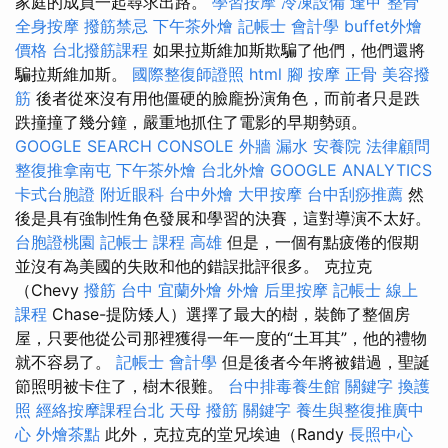
家庭的成員一起尋求出路。
學習按摩
冷凍設備
逢甲 整骨
全身按摩
撥筋禁忌
下午茶外燴
記帳士 會計學
buffet外燴
價格
台北撥筋課程
如果拉斯維加斯欺騙了他們，他們還將
騙拉斯維加斯。
國際整復師證照
html
腳 按摩
正骨
美容撥
筋
後者從來沒有用他僵硬的臉龐扮演角色，而前者只是跌
跌撞撞了幾分鐘，嚴重地抓住了電影的早期勢頭。
GOOGLE SEARCH CONSOLE
外牆 漏水
安養院
法律顧問
整復推拿南屯
下午茶外燴
台北外燴
GOOGLE ANALYTICS
卡式台胞證
附近眼科
台中外燴
大甲按摩
台中刮痧推薦
然
後是具有強制性角色發展和學習的決賽，這對導演不太好。
台胞證桃園
記帳士 課程 高雄
但是，一個有點疲倦的假期
並沒有為美國的失敗和他的錯誤批評很多。 克拉克
（Chevy
撥筋 台中
宜蘭外燴
外燴
后里按摩
記帳士 線上
課程
Chase-提防矮人）選擇了最大的樹，裝飾了整個房
屋，只要他從公司那裡獲得一年一度的“土耳其”，他的禮物
就不容易了。
記帳士 會計學
但是後者今年將被錯過，聖誕
節照明被卡住了，樹木很難。
台中排毒養生館
關鍵字
換護
照
經絡按摩課程台北
天母 撥筋
關鍵字
養生與整復推廣中
心
外燴茶點
此外，克拉克的堂兄埃迪（Randy
長照中心