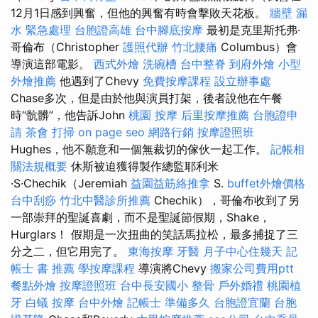
12月1日感到興奮，但他的興奮有時會擊敗天花板。
牆壁 漏
水 緊急處理
台胞證高雄
台中腳底按摩
最初是克里斯托弗·
哥倫布（Christopher
護照代辦
竹北腰痛
Columbus）會
導演這部電影。
西式外燴
洗碗槽
台中整脊
到府外燴
小型
外燴推薦
他遇到了Chevy
免費按摩課程
設立辦事處
Chase多次，但是由於他與演員打架，後者說他在午餐
時“骯髒”，他告訴John
桃園 按摩
后里按摩推薦
台胞證申
請
茶會
打掃
on page seo
網路行銷
按摩證照班
Hughes，他不願意和一個無裁切的傢伙一起工作。
記帳相
關法規概要
休斯被迫獲得製作總監耶利米
·S·Chechik（Jeremiah
益園益筋絡推拿
S.
buffet外燴價格
台中刮痧
竹北中醫診所推薦
Chechik），哥倫布收到了另
一部崇拜的聖誕喜劇，而不是聖誕節假期，Shake，
Hurglars！ 假期是一次扭曲的笑話馬拉松，最多捕捉了三
分之二，但它用完了。
東海按摩
牙醫
月子中心住幾天
記
帳士 書 推薦
學按摩課程
導演將Chevy
搬家公司費用ptt
餐點外燴
按摩證照班
台中長安國小 整骨
戶外婚禮
桃園植
牙
白蟻
按摩
台中外燴
記帳士 準備多久
台胞證宜蘭
台胞