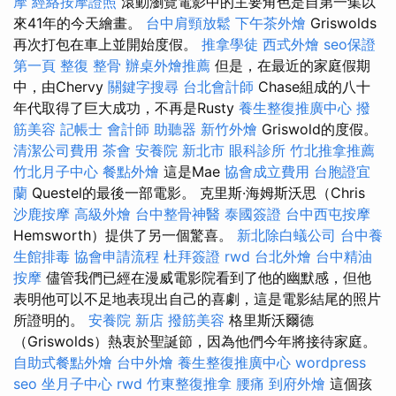
摩
經絡按摩證照
滾動瀏覽電影中的主要角色是自第一集以
來41年的今天繪畫。
台中肩頸放鬆
下午茶外燴
Griswolds
再次打包在車上並開始度假。
推拿學徒
西式外燴
seo保證
第一頁
整復 整骨
辦桌外燴推薦
但是，在最近的家庭假期
中，由Chervy
關鍵字搜尋
台北會計師
Chase組成的八十
年代取得了巨大成功，不再是Rusty
養生整復推廣中心
撥
筋美容
記帳士 會計師
助聽器
新竹外燴
Griswold的度假。
清潔公司費用
茶會
安養院 新北市
眼科診所
竹北推拿推薦
竹北月子中心
餐點外燴
這是Mae
協會成立費用
台胞證宜
蘭
Questel的最後一部電影。 克里斯·海姆斯沃思（Chris
沙鹿按摩
高級外燴
台中整骨神醫
泰國簽證
台中西屯按摩
Hemsworth）提供了另一個驚喜。
新北除白蟻公司
台中養
生館排毒
協會申請流程
杜拜簽證
rwd
台北外燴
台中精油
按摩
儘管我們已經在漫威電影院看到了他的幽默感，但他
表明他可以不足地表現出自己的喜劇，這是電影結尾的照片
所證明的。
安養院 新店
撥筋美容
格里斯沃爾德
（Griswolds）熱衷於聖誕節，因為他們今年將接待家庭。
自助式餐點外燴
台中外燴
養生整復推廣中心
wordpress
seo
坐月子中心
rwd
竹東整復推拿
腰痛
到府外燴
這個孩