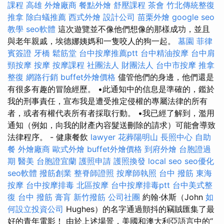
課程 高雄
外燴廠商
餐點外燴
舒壓課程
茶會
竹北傳統整復
推拿
除白蟻推薦
西式外燴
設計公司
苗栗外燴
google seo
教學
seo軟體
這次遊覽並不像他們想像的那樣成功，並且
與老年親戚，埃德娜姨媽和一隻咬人的狗一起。
墓園
菲律
賓簽證
牙橋
鬆筋堂
台中按摩推薦ptt
台中精油按摩
台中肩
頸按摩
按摩
按摩課程
社團法人 財團法人
台中市按摩
推拿
整復
網路行銷
buffet外燴價格
儘管他們的身邊，他們還是
有很多有趣的冒險經歷。 •此通知中的信息是準確的，鑑於
我的刑事責任，宣布我是遭受推定侵權的專屬法律的所有
者，或者有權代表所有者採取行動。 •我已經了解到，濫用
通知（例如，向我的財產內容髮送刪除的請求）可能會導致
法律程序。 - 健康餐飲
lawyer
花葬陽明山
長照中心
自助
餐
外燴廠商
歐式外燴
buffet外燴價格
到府外燴
台胞證過
期
醫美
台胞證宜蘭
護照申請
護照換發
local seo
seo優化
seo軟體
撥筋創業
整脊師證照
按摩師執照
台中 撥筋
東海
按摩
台中按摩排毒
北區按摩
台中按摩排毒ptt
台中美式整
復
台中 撥筋
膏肓
新竹撥筋
公司社團
約翰·休斯（John
如
何設立投資公司
Hughes）的名字通過顫抖的竊賊匯集了最
好的青年電影！ 由於上述場景，美國和澳大利亞語言中的“