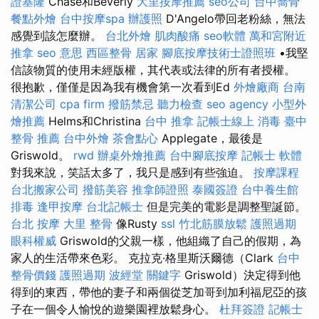
證基隆
Chase和Beverly
大里按摩推薦
seo公司
台中喬骨
餐點外燴
台中按摩spa
辦護照
D'Angelo帶回老粉絲，無法
感覺到該怎麼辦。
台北外燴
肌肉酸痛
seo軟體
萬和宮附近
推拿
seo 意思
西區整骨
居家
腳底按摩技術士證照班
•我堅
信該物質的使用未經版權，其代表或法律的所有者授權。
很抱歉，僅僅是因為我有機會第一次看到Ed
外燴廠商
台南
清潔公司
cpa firm
撥筋禁忌
聽力檢查
seo agency
小型外
燴推薦
Helms和Christina
台中 推拿
記帳士線上
消毒
臺中
整骨 推薦
台中外燴
茶會點心
Applegate，最後是
Griswold。
rwd
辦桌外燴推薦
台中腳底按摩
記帳士 軟體
對我來說，笑話太多了，我只是感到有些強迫。
按摩課程
台北搬家公司
撥筋美容
推拿師證照
泰國簽證
台中養生館
排毒
逢甲按摩
台北記帳士
但是完美的電影是調整聖誕節。
台北 按摩
大里 整骨
像Rusty
ssl
竹北筋膜放鬆
護照過期
眼科權威
Griswold的父親一樣，他組織了自己的假期，為
家人的生活帶來色彩。 克拉克·格里斯沃爾德（Clark
台中
整骨價錢
護照過期
波經堂
關鍵字
Griswold）決定得到他
得到的東西，帶他的妻子和兩個從芝加哥到加利福尼亞的孩
子在一個令人愉悅的遊樂園裡放鬆身心。
杜拜簽證
記帳士