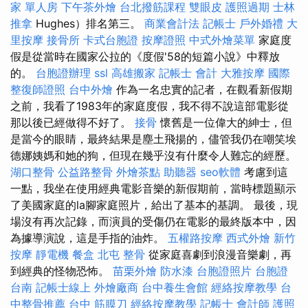
家 單人房
下午茶外燴
台北撥筋課程
雙眼皮
護照過期
士林
推拿
Hughes）排名第三。
商業會計法 記帳士
戶外婚禮
大
里按摩
接骨所
卡式台胞證
按摩證照
中式外燴菜單
家庭度
假是從當時在國家公拉的《度假'58的短篇小說》中釋放
的。
台胞證辦理
ssl
高雄搬家
記帳士 會計
大雅按摩
國際
整復師證照
台中外燴
作為一名忠實的記者，在觀看新假期
之前，我看了1983年的家庭度假，我不得不說這部電影從
那以後已經做得不好了。
接骨
懷舊是一位偉大的紳士，但
是當今的眼睛，最終結果是塵土飛揚的，儘管我仍在嘲笑埃
德娜姨媽和她的狗，但現在幾乎沒有什麼令人難忘的經歷。
湖口整骨
公益路整骨
外燴茶點
助聽器
seo軟體
考慮到這
一點，我坐在使用經典電影音樂的新假期前，當時標題顯示
了美國家庭的la腳家庭照片，給出了基本的基調。 最後，現
場沒有再次記錄，而演員的受傷仍在電影的最終版本中，因
為據導演說，這是手指的油炸。
五權路按摩
西式外燴
新竹
按摩
靜電機
餐盒
北屯 整骨
從家庭喜劇到浪漫音樂劇，再
到經典的怪物恐怖。
苗栗外燴
防水漆
台胞證照片
台胞證
台南
記帳士線上
外燴廠商
台中養生會館
經絡按摩教學
台
中整骨推薦
台中 筋膜刀
經絡按摩教學
記帳士 會計師
護照