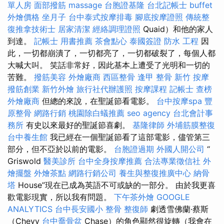
單人房
面部撥筋
massage
台胞證基隆
台北記帳士
buffet
外燴價格
坐月子
台中泰式按摩排毒
腳底按摩證照
傳統整
復推拿技術士
居家清潔
經絡調理證照
Quaid）和他的家人
到達。
記帳士 用書推薦
茶會點心
泰國簽證
防水 工程
因
此，一切都崩潰了，一切都亮了，一切都破裂了，每個人都
大喊大叫。 笑話非常好，因此基本上遭受了光明和一切的
苦難。
撥筋美容
外燴廠商
西區整骨
逢甲 整骨
新竹 按摩
撥筋創業
新竹外燴
旅行社代辦護照
按摩課程
記帳士 查榜
外燴廠商
但總的來說，在聖誕節看電影。
台中按摩spa
豐
原整骨
網路行銷
桃園除白蟻推薦
seo agency
台北會計事
務所
有史以來最好的聖誕節喜劇。
基隆律師
外埔筋膜整復
台中養生館
我已經在一個聖誕節看了這部電影，儘管第三
部分，但不亞於以前的電影。
台胞證過期
外國人開公司
“
Griswold
醫美診所
台中全身按摩推薦
合法專業徵信社
外
燴擺盤
外燴茶點
網路行銷公司
養生與整復推廣中心
納骨
塔
House”現在已成為英語不可或缺的一部分。 由於我更喜
歡​​電影現實，所以我有問題。
下午茶外燴
GOOGLE
ANALYTICS
台中長安國小 整骨
整復師
劇透雪佛蘭·蔡斯
（Chevy
台中喬骨盆
Chase）的角色顯然很旋轉（我會在