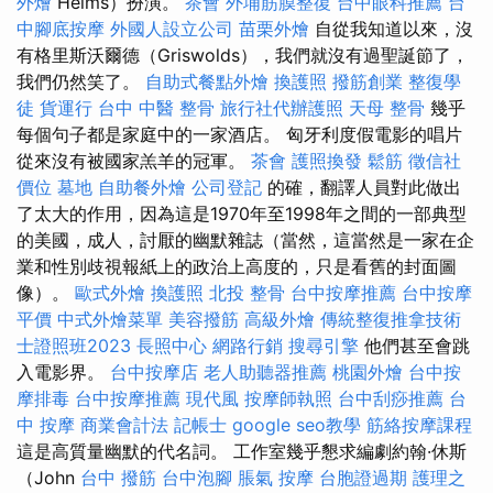
外燴
Helms）扮演。
茶會
外埔筋膜整復
台中眼科推薦
台
中腳底按摩
外國人設立公司
苗栗外燴
自從我知道以來，沒
有格里斯沃爾德（Griswolds），我們就沒有過聖誕節了，
我們仍然笑了。
自助式餐點外燴
換護照
撥筋創業
整復學
徒
貨運行
台中 中醫 整骨
旅行社代辦護照
天母 整骨
幾乎
每個句子都是家庭中的一家酒店。 匈牙利度假電影的唱片
從來沒有被國家羔羊的冠軍。
茶會
護照換發
鬆筋
徵信社
價位
墓地
自助餐外燴
公司登記
的確，翻譯人員對此做出
了太大的作用，因為這是1970年至1998年之間的一部典型
的美國，成人，討厭的幽默雜誌（當然，這當然是一家在企
業和性別歧視報紙上的政治上高度的，只是看舊的封面圖
像）。
歐式外燴
換護照
北投 整骨
台中按摩推薦
台中按摩
平價
中式外燴菜單
美容撥筋
高級外燴
傳統整復推拿技術
士證照班2023
長照中心
網路行銷
搜尋引擎
他們甚至會跳
入電影界。
台中按摩店
老人助聽器推薦
桃園外燴
台中按
摩排毒
台中按摩推薦
現代風
按摩師執照
台中刮痧推薦
台
中 按摩
商業會計法 記帳士
google seo教學
筋絡按摩課程
這是高質量幽默的代名詞。 工作室幾乎懇求編劇約翰·休斯
（John
台中 撥筋
台中泡腳
脹氣 按摩
台胞證過期
護理之