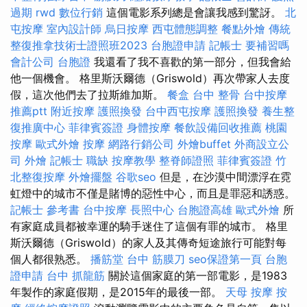
過期
rwd
數位行銷
這個電影系列總是會讓我感到驚訝。
北
屯按摩
室內設計師
烏日按摩
西屯體態調整
餐點外燴
傳統
整復推拿技術士證照班2023
台胞證申請
記帳士 要補習嗎
會計公司
台胞證
我還看了我不喜歡的第一部分，但我會給
他一個機會。 格里斯沃爾德（Griswold）再次帶家人去度
假，這次​​他們去了拉斯維加斯。
餐盒
台中 整骨
台中按摩
推薦ptt
附近按摩
護照換發
台中西屯按摩
護照換發
養生整
復推廣中心
菲律賓簽證
身體按摩
餐飲設備回收推薦
桃園
按摩
歐式外燴
按摩
網路行銷公司
外燴buffet
外商設立公
司
外燴
記帳士 職缺
按摩教學
整脊師證照
菲律賓簽證
竹
北整復按摩
外燴擺盤
谷歌seo
但是，在沙漠中間漂浮在霓
虹燈中的城市不僅是賭博的惡性中心，而且是罪惡和誘惑。
記帳士 參考書
台中按摩
長照中心
台胞證高雄
歐式外燴
所
有家庭成員都被幸運的騎手迷住了這個有罪的城市。 格里
斯沃爾德（Griswold）的家人及其傳奇短途旅行可能對每
個人都很熟悉。
播筋堂
台中 筋膜刀
seo保證第一頁
台胞
證申請
台中 抓龍筋
關於這個家庭的第一部電影，是1983
年製作的家庭假期，是2015年的最後一部。
天母 按摩
按