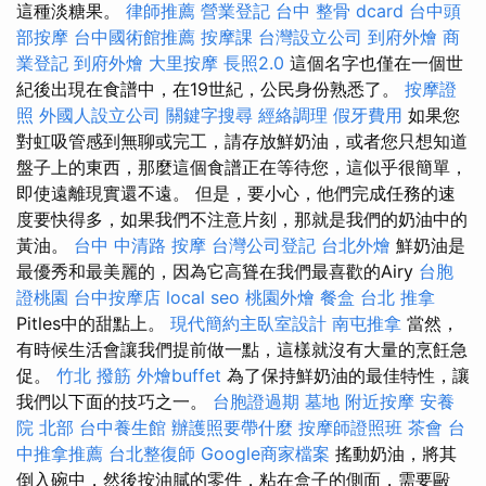
這種淡糖果。
律師推薦
營業登記
台中 整骨 dcard
台中頭
部按摩
台中國術館推薦
按摩課
台灣設立公司
到府外燴
商
業登記
到府外燴
大里按摩
長照2.0
這個名字也僅在一個世
紀後出現在食譜中，在19世紀，公民身份熟悉了。
按摩證
照
外國人設立公司
關鍵字搜尋
經絡調理
假牙費用
如果您
對虹吸管感到無聊或完工，請存放鮮奶油，或者您只想知道
盤子上的東西，那麼這個食譜正在等待您，這似乎很簡單，
即使遠離現實還不遠。 但是，要小心，他們完成任務的速
度要快得多，如果我們不注意片刻，那就是我們的奶油中的
黃油。
台中 中清路 按摩
台灣公司登記
台北外燴
鮮奶油是
最優秀和最美麗的，因為它高聳在我們最喜歡的Airy
台胞
證桃園
台中按摩店
local seo
桃園外燴
餐盒
台北 推拿
Pitles中的甜點上。
現代簡約主臥室設計
南屯推拿
當然，
有時候生活會讓我們提前做一點，這樣就沒有大量的烹飪急
促。
竹北 撥筋
外燴buffet
為了保持鮮奶油的最佳特性，讓
我們以下面的技巧之一。
台胞證過期
墓地
附近按摩
安養
院 北部
台中養生館
辦護照要帶什麼
按摩師證照班
茶會
台
中推拿推薦
台北整復師
Google商家檔案
搖動奶油，將其
倒入碗中，然後按油膩的零件，粘在盒子的側面，需要毆