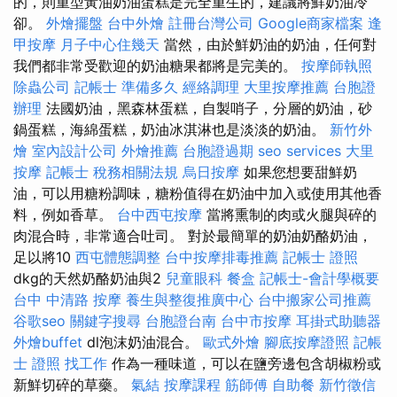
的，則重型黃油奶油蛋糕是完全重生的，建議將鮮奶油冷
卻。
外燴擺盤
台中外燴
註冊台灣公司
Google商家檔案
逢
甲按摩
月子中心住幾天
當然，由於鮮奶油的奶油，任何對
我們都非常受歡迎的奶油糖果都將是完美的。
按摩師執照
除蟲公司
記帳士 準備多久
經絡調理
大里按摩推薦
台胞證
辦理
法國奶油，黑森林蛋糕，自製哨子，分層的奶油，砂
鍋蛋糕，海綿蛋糕，奶油冰淇淋也是淡淡的奶油。
新竹外
燴
室內設計公司
外燴推薦
台胞證過期
seo services
大里
按摩
記帳士 稅務相關法規
烏日按摩
如果您想要甜鮮奶
油，可以用糖粉調味，糖粉值得在奶油中加入或使用其他香
料，例如香草。
台中西屯按摩
當將熏制的肉或火腿與碎的
肉混合時，非常適合吐司。 對於最簡單的奶油奶酪奶油，
足以將10
西屯體態調整
台中按摩排毒推薦
記帳士 證照
dkg的天然奶酪奶油與2
兒童眼科
餐盒
記帳士-會計學概要
台中 中清路 按摩
養生與整復推廣中心
台中搬家公司推薦
谷歌seo
關鍵字搜尋
台胞證台南
台中市按摩
耳掛式助聽器
外燴buffet
dl泡沫奶油混合。
歐式外燴
腳底按摩證照
記帳
士 證照 找工作
作為一種味道，可以在鹽旁邊包含胡椒粉或
新鮮切碎的草藥。
氣結
按摩課程
筋師傅
自助餐
新竹徵信