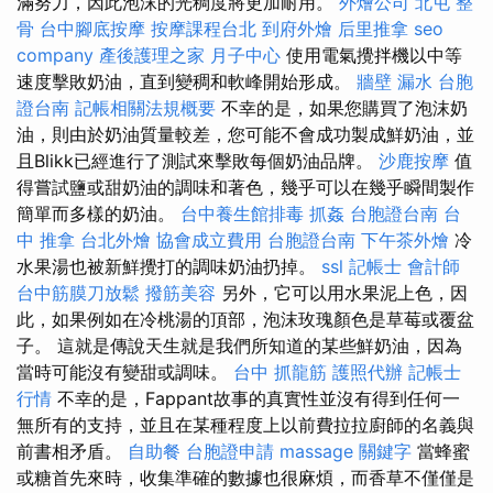
滿努力，因此泡沫的光稠度將更加耐用。
外燴公司
北屯 整
骨
台中腳底按摩
按摩課程台北
到府外燴
后里推拿
seo
company
產後護理之家 月子中心
使用電氣攪拌機以中等
速度擊敗奶油，直到變稠和軟峰開始形成。
牆壁 漏水
台胞
證台南
記帳相關法規概要
不幸的是，如果您購買了泡沫奶
油，則由於奶油質量較差，您可能不會成功製成鮮奶油，並
且Blikk已經進行了測試來擊敗每個奶油品牌。
沙鹿按摩
值
得嘗試鹽或甜奶油的調味和著色，幾乎可以在幾乎瞬間製作
簡單而多樣的奶油。
台中養生館排毒
抓姦
台胞證台南
台
中 推拿
台北外燴
協會成立費用
台胞證台南
下午茶外燴
冷
水果湯也被新鮮攪打的調味奶油扔掉。
ssl
記帳士 會計師
台中筋膜刀放鬆
撥筋美容
另外，它可以用水果泥上色，因
此，如果例如在冷桃湯的頂部，泡沫玫瑰顏色是草莓或覆盆
子。 這就是傳說天生就是我們所知道的某些鮮奶油，因為
當時可能沒有變甜或調味。
台中 抓龍筋
護照代辦
記帳士
行情
不幸的是，Fappant故事的真實性並沒有得到任何一
無所有的支持，並且在某種程度上以前費拉拉廚師的名義與
前書相矛盾。
自助餐
台胞證申請
massage
關鍵字
當蜂蜜
或糖首先來時，收集準確的數據也很麻煩，而香草不僅僅是