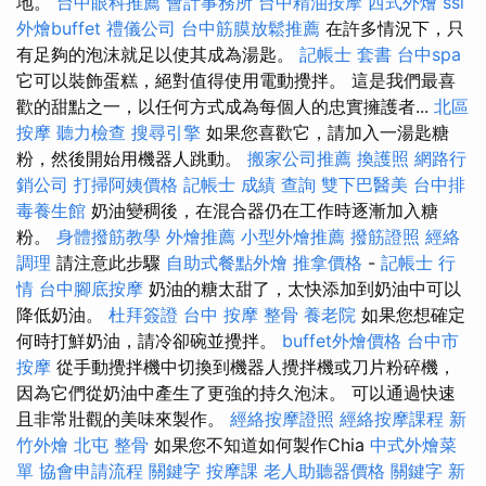
地。
台中眼科推薦
會計事務所
台中精油按摩
西式外燴
ssl
外燴buffet
禮儀公司
台中筋膜放鬆推薦
在許多情況下，只
有足夠的泡沫就足以使其成為湯匙。
記帳士 套書
台中spa
它可以裝飾蛋糕，絕對值得使用電動攪拌。 這是我們最喜
歡的甜點之一，以任何方式成為每個人的忠實擁護者...
北區
按摩
聽力檢查
搜尋引擎
如果您喜歡它，請加入一湯匙糖
粉，然後開始用機器人跳動。
搬家公司推薦
換護照
網路行
銷公司
打掃阿姨價格
記帳士 成績 查詢
雙下巴醫美
台中排
毒養生館
奶油變稠後，在混合器仍在工作時逐漸加入糖
粉。
身體撥筋教學
外燴推薦
小型外燴推薦
撥筋證照
經絡
調理
請注意此步驟
自助式餐點外燴
推拿價格
-
記帳士 行
情
台中腳底按摩
奶油的糖太甜了，太快添加到奶油中可以
降低奶油。
杜拜簽證
台中 按摩 整骨
養老院
如果您想確定
何時打鮮奶油，請冷卻碗並攪拌。
buffet外燴價格
台中市
按摩
從手動攪拌機中切換到機器人攪拌機或刀片粉碎機，
因為它們從奶油中產生了更強的持久泡沫。 可以通過快速
且非常壯觀的美味來製作。
經絡按摩證照
經絡按摩課程
新
竹外燴
北屯 整骨
如果您不知道如何製作Chia
中式外燴菜
單
協會申請流程
關鍵字
按摩課
老人助聽器價格
關鍵字
新