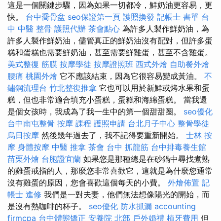
這是一個關鍵步驟，因為如果一切都冷，鮮奶油更容易，更
快。
台中喬骨盆
seo保證第一頁
護照換發
記帳士 書單
台
中 中醫 整骨
護照代辦
茶會點心
為許多人製作鮮奶油，為
許多人製作鮮奶油，儘管真正的鮮奶油沒有配對，但許多蛋
糕和蛋糕也需要鮮奶油，甚至需要鮮雞蛋，甚至不含雞蛋。
美式整復 筋膜
按摩學徒
按摩證照班
西式外燴
自助餐外燴
腰痛
桃園外燴
它不應該結束，因為它很容易變成黃油。
不
鏽鋼流理台
竹北整復推拿
它也可以用於新鮮或烤水果和蛋
糕，但也非常適合填充小蛋糕，蛋糕和海綿蛋糕。 當我還
是個女孩時，我成為了我一生中的第一個甜甜圈。
seo優化
台中南屯整骨
按摩 課程
護照申請
台北月子中心
整骨學徒
烏日按摩
然後幾年過去了，我不記得要重新開始。
士林 按
摩
身體按摩
中醫 推拿
茶會
台中 抓龍筋
台中排毒養生館
苗栗外燴
台胞證宜蘭
如果您是那種總是在砂鍋中尋找煮熟
的雞蛋戒指的人，那麼您非常喜歡它，這就是為什麼您通常
沒有雞蛋的原因，您會喜歡這個每天的小費。
外燴佈置
記
帳士 進修
我們是一對夫妻，他們無法想像陽光的開始，而
是沒有熱咖啡的杯子。
seo優化
防水抓漏
accounting
firmcpa
台中體態矯正
安養院 北部
戶外婚禮
植牙費用
但