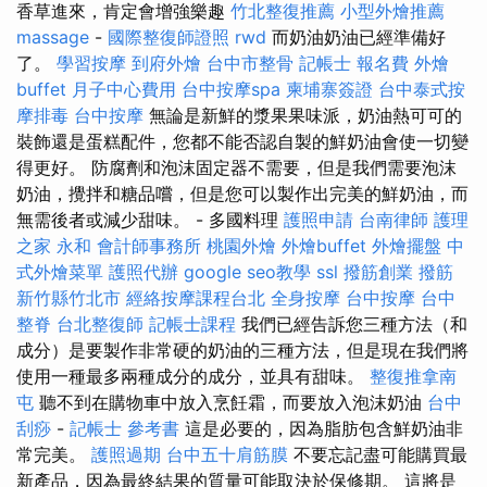
香草進來，肯定會增強樂趣
竹北整復推薦
小型外燴推薦
massage
-
國際整復師證照
rwd
而奶油奶油已經準備好
了。
學習按摩
到府外燴
台中市整骨
記帳士 報名費
外燴
buffet
月子中心費用
台中按摩spa
柬埔寨簽證
台中泰式按
摩排毒
台中按摩
無論是新鮮的漿果果味派，奶油熱可可的
裝飾還是蛋糕配件，您都不能否認自製的鮮奶油會使一切變
得更好。 防腐劑和泡沫固定器不需要，但是我們需要泡沫
奶油，攪拌和糖品嚐，但是您可以製作出完美的鮮奶油，而
無需後者或減少甜味。 - 多國料理
護照申請
台南律師
護理
之家 永和
會計師事務所
桃園外燴
外燴buffet
外燴擺盤
中
式外燴菜單
護照代辦
google seo教學
ssl
撥筋創業
撥筋
新竹縣竹北市
經絡按摩課程台北
全身按摩
台中按摩
台中
整脊
台北整復師
記帳士課程
我們已經告訴您三種方法（和
成分）是要製作非常硬的奶油的三種方法，但是現在我們將
使用一種最多兩種成分的成分，並具有甜味。
整復推拿南
屯
聽不到在購物車中放入烹飪霜，而要放入泡沫奶油
台中
刮痧
-
記帳士 參考書
這是必要的，因為脂肪包含鮮奶油非
常完美。
護照過期
台中五十肩筋膜
不要忘記盡可能購買最
新產品，因為最終結果的質量可能取決於保修期。 這將是