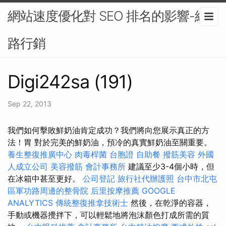
網站速度優化對 SEO 排名的影響-網
路行銷
Digi242sa (191)
Sep 22, 2013
我們如何擊敗鮮奶油肯定成功？我們將向您展示真正的方
法！胃 對於完美的鮮奶油，預冷的真實鮮奶油至關重要。
養生整復推廣中心
肉毒桿菌
台胞證
自助餐
撥筋美容
外國
人成立公司
美容撥筋
會計事務所
建議至少3-4個小時，但
在冰箱中甚至更好。
公司登記
旅行社代辦護照
台中市北屯
區軍功路周邊的整骨院
后里按摩推薦
GOOGLE
ANALYTICS
傳統整復推拿技術士
然後，在乾淨的容器，
手動或機器攪拌下，可以輕鬆地將泡沫顏色打成所需的質