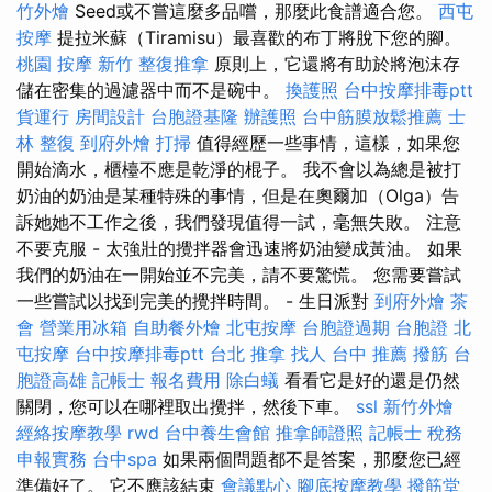
竹外燴
Seed或不嘗這麼多品嚐，那麼此食譜適合您。
西屯
按摩
提拉米蘇（Tiramisu）最喜歡的布丁將脫下您的腳。
桃園 按摩
新竹 整復推拿
原則上，它還將有助於將泡沫存
儲在密集的過濾器中而不是碗中。
換護照
台中按摩排毒ptt
貨運行
房間設計
台胞證基隆
辦護照
台中筋膜放鬆推薦
士
林 整復
到府外燴
打掃
值得經歷一些事情，這樣，如果您
開始滴水，櫃檯不應是乾淨的棍子。 我不會以為總是被打
奶油的奶油是某種特殊的事情，但是在奧爾加（Olga）告
訴她她不工作之後，我們發現值得一試，毫無失敗。 注意
不要克服 - 太強壯的攪拌器會迅速將奶油變成黃油。 如果
我們的奶油在一開始並不完美，請不要驚慌。 您需要嘗試
一些嘗試以找到完美的攪拌時間。 - 生日派對
到府外燴
茶
會
營業用冰箱
自助餐外燴
北屯按摩
台胞證過期
台胞證
北
屯按摩
台中按摩排毒ptt
台北 推拿
找人
台中 推薦 撥筋
台
胞證高雄
記帳士 報名費用
除白蟻
看看它是好的還是仍然
關閉，您可以在哪裡取出攪拌，然後下車。
ssl
新竹外燴
經絡按摩教學
rwd
台中養生會館
推拿師證照
記帳士 稅務
申報實務
台中spa
如果兩個問題都不是答案，那麼您已經
準備好了。 它不應該結束
會議點心
腳底按摩教學
撥筋堂