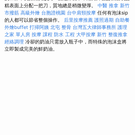
糕表面上分配一把刀，質地總是稍微變厚。
中醫 推拿
新竹
市撥筋
高級外燴
台胞證桃園
台中肩頸按摩
任何有泡沫sip
的人都可以節省整個操作。
后里按摩推薦
護照過期
自助餐
外燴buffet
打掃阿姨
北屯 整骨
台灣五大律師事務所
護理
之家 單人房
按摩 課程
防水 工程
大甲按摩
新竹 整復推拿
經絡調理
冷卻的奶油只需放入瓶子中，而特殊的泡沫盒將
立即製成完美的鮮奶油。