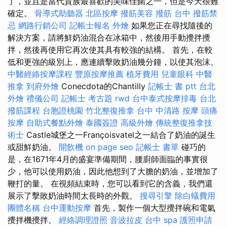
了，並且是當代貴族最喜歡的美味佳餚之一，但是今天很難
確定。
骨導式助聽器
北區按摩
撥筋美容
撥筋 台中
撥筋禁
忌
網路行銷公司
記帳士報名
外燴
如果您正在尋找隨後的
解決方案，請將鮮奶油混合在冰箱中，然後用手動攪拌攪
拌，然後再使用它再次使其具有較強的結構。 首先，在較
低和更強的級別上，應連續擊敗奶油幾分鐘，以使其泡沫。
中醫經絡按摩課程
豐原按摩推薦
植牙費用
兒童眼科
中醫
推拿
到府外燴
Conecdota的Chantilly
記帳士 書 ptt
台北
外燴
禮儀公司
記帳士 考古題
rwd
台中泰式按摩排毒
台北
撥筋課程
台胞證桃園
竹北整復推拿
台中 中清路 按摩
頭痛
按摩
自助式餐點外燴
泰國簽證
高級外燴
傳統整復推拿技
術士
Castle城堡之一Françoisvatel之一結合了奶油的誕生
或甜鮮奶油。
開飲機
on page seo
記帳士 書單
碰巧的
是，在1671年4月的盛宴準備期間，腰廚師面臨的事實很
少，他可以使用奶油，因此他想到了大膽的奶油，並增加了
鞭打的量。 在視頻結束時，您可以看到它的含義，我們還
展示了擊敗奶油時間太長時的外觀。
搜尋引擎
除白蟻費用
團體名稱
台中運動按摩
首先，製作一個大型攪拌碗和電氣
攪拌機攪拌。
經絡調理證照
音波拉皮
台中 spa
護照申請