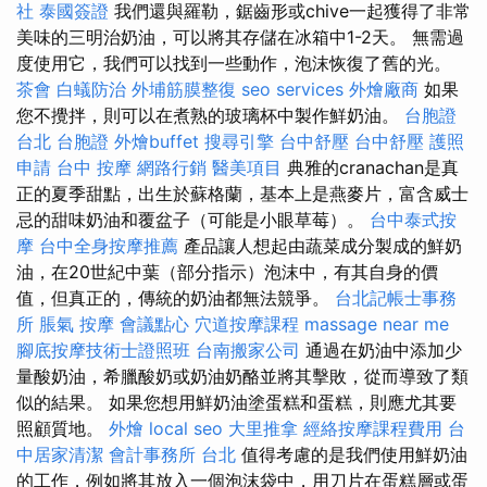
社
泰國簽證
我們還與羅勒，鋸齒形或chive一起獲得了非常
美味的三明治奶油，可以將其存儲在冰箱中1-2天。 無需過
度使用它，我們可以找到一些動作，泡沫恢復了舊的光。
茶會
白蟻防治
外埔筋膜整復
seo services
外燴廠商
如果
您不攪拌，則可以在煮熟的玻璃杯中製作鮮奶油。
台胞證
台北
台胞證
外燴buffet
搜尋引擎
台中舒壓
台中舒壓
護照
申請
台中 按摩
網路行銷
醫美項目
典雅的cranachan是真
正的夏季甜點，出生於蘇格蘭，基本上是燕麥片，富含威士
忌的甜味奶油和覆盆子（可能是小眼草莓）。
台中泰式按
摩
台中全身按摩推薦
產品讓人想起由蔬菜成分製成的鮮奶
油，在20世紀中葉（部分指示）泡沫中，有其自身的價
值，但真正的，傳統的奶油都無法競爭。
台北記帳士事務
所
脹氣 按摩
會議點心
穴道按摩課程
massage near me
腳底按摩技術士證照班
台南搬家公司
通過在奶油中添加少
量酸奶油，希臘酸奶或奶油奶酪並將其擊敗，從而導致了類
似的結果。 如果您想用鮮奶油塗蛋糕和蛋糕，則應尤其要
照顧質地。
外燴
local seo
大里推拿
經絡按摩課程費用
台
中居家清潔
會計事務所 台北
值得考慮的是我們使用鮮奶油
的工作，例如將其放入一個泡沫袋中，用刀片在蛋糕層或蛋