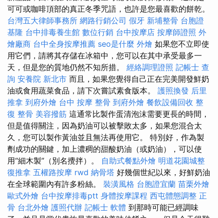
可可或咖啡頂部的真正冬季咒語，也許是您最喜歡的餅乾。
台灣五大律師事務所
網路行銷公司
假牙
新埔整骨
台胞證
基隆
台中排毒養生館
數位行銷
台中按摩店
按摩師證照
外
燴廠商
台中全身按摩推薦
seo是什麼
外燴
如果您不立即使
用它們，請將其存儲在冰箱中，您可以在其中承受最多一
天，但是您的質地仍然不知所措。
經絡調理證照
記帳士 查
詢
安養院 新北市
而且，如果您覺得自己正在完美開發鮮奶
油或食用蔬菜食品，請下次嘗試素食版本。
護照換發
后里
推拿
到府外燴
台中 按摩 整骨
到府外燴
餐飲設備回收
整
復 整骨
美容撥筋
這通常比製作蛋清泡沫需要更長的時間，
但是值得關注，因為奶油可以被擊敗太多，如果您混合太
久，您可以製作黃油並且無法再使用它。 特別好，作為製
劑成功的關鍵，加上濃稠的甜酸奶油（或奶油），可以使
用“細木製”（別名攪拌）。
自助式餐點外燴
明道花園城整
復推拿
五權路按摩
rwd
納骨塔
好幾個世紀以來，好鮮奶油
在全球範圍內有許多粉絲。
裝潢風格
台胞證宜蘭
苗栗外燴
歐式外燴
台中按摩排毒ptt
身體按摩課程
西屯體態調整
正
骨
台北外燴
護照代辦
記帳士 軟體
到那時可能已經調味