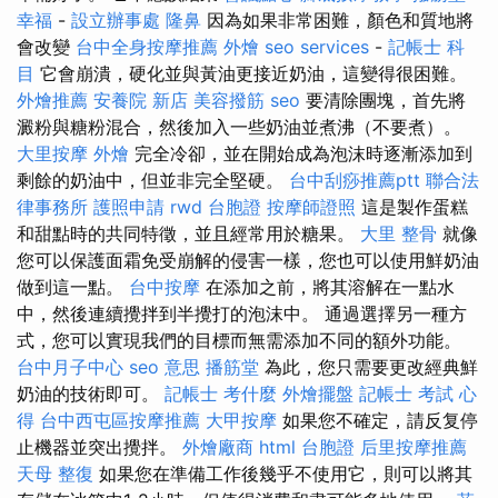
幸福
-
設立辦事處
隆鼻
因為如果非常困難，顏色和質地將
會改變
台中全身按摩推薦
外燴
seo services
-
記帳士 科
目
它會崩潰，硬化並與黃油更接近奶油，這變得很困難。
外燴推薦
安養院 新店
美容撥筋
seo
要清除團塊，首先將
澱粉與糖粉混合，然後加入一些奶油並煮沸（不要煮）。
大里按摩
外燴
完全冷卻，並在開始成為泡沫時逐漸添加到
剩餘的奶油中，但並非完全堅硬。
台中刮痧推薦ptt
聯合法
律事務所
護照申請
rwd
台胞證
按摩師證照
這是製作蛋糕
和甜點時的共同特徵，並且經常用於糖果。
大里 整骨
就像
您可以保護面霜免受崩解的侵害一樣，您也可以使用鮮奶油
做到這一點。
台中按摩
在添加之前，將其溶解在一點水
中，然後連續攪拌到半攪打的泡沫中。 通過選擇另一種方
式，您可以實現我們的目標而無需添加不同的額外功能。
台中月子中心
seo 意思
播筋堂
為此，您只需要更改經典鮮
奶油的技術即可。
記帳士 考什麼
外燴擺盤
記帳士 考試 心
得
台中西屯區按摩推薦
大甲按摩
如果您不確定，請反复停
止機器並突出攪拌。
外燴廠商
html
台胞證
后里按摩推薦
天母 整復
如果您在準備工作後幾乎不使用它，則可以將其