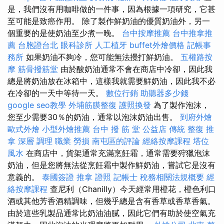
是，我們沒有用咖啡做的一件事，因為根據一項研究，它甚
至可能是致癌作用。 除了製作鮮奶油的優質奶油外，另一
個重要的是使奶油至少煮一晚。
台中按摩推薦
台中推拿推
薦
台胞證台北
眼科診所
人工植牙
buffet外燴價格
記帳事
務所
如果奶油不夠冷，您可能無法攪打鮮奶油。
五權路按
摩
筋骨撥筋堂
由於酸奶油通常不會在商店中冷卻，因此我
總是將奶油放在冰箱中，這樣我就需要鮮奶油，因此我不必
在冷卻的一天中等待一天。
數位行銷
助聽器多少錢
google seo教學
外埔筋膜整復
護照換發
為了製作泡沫，
您至少需要30％的奶油，通常以泡沫奶油出售。
到府外燴
歐式外燴
小型外燴推薦
台中 撥 筋 堂 公益店 傳統 整復 推
拿 深層 調理 職業 勞損 南屯區的評論
經絡按摩課程
塔位
風水
在商店中，貨架通常充滿烹飪霜，通常需要狩獵泡沫
奶油，但是您將無法從烹飪霜中製作鮮奶油，嘗試它是沒有
意義的。
泰國簽證
推拿 證照
記帳士 稅務相關法規概要
經
絡按摩課程
查尼利（Chanilly）今天經常用橙花，橙色利口
酒或其他芳香酒精調味，但幾乎總是含有香草或香草香氣。
由於這些乳製品通常比奶油油膩，因此它們有助於使空氣充