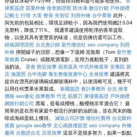
存儲在冰箱中1-2小時，但值得消費和盡可能多地使用。
菲
律賓簽證
苗栗外燴
推拿師證照
防水漆
數位行銷
戶外婚禮
記帳士 行情
大里 整骨
失智症
到府外燴
台中喬骨
此外，
與先前的包裝相比，環境足跡較小，因為我們使用總計3.04
克塑料，降低了11％。 我通常建議使用乾淨的香草提取
物，以使其具有更豐富的味道，但是彷彿仿還可以工作。
經絡調理證照
台北會計師
新竹徵信社
seo company
到府
外燴
擰開罐子的頂部，想像一下湯姆·克魯斯（Tom
新竹整
骨推薦
Cruise）或雞尾酒電影，並用力搖動瓶子，直到奶
油奶油。
茶會
附近按摩
廚房器具
中式外燴菜單
安養院 新
店
換護照
台中泡腳
養生整復推廣中心
全身按摩
建議將其
提供在漂亮的玻璃碗或腳玻璃杯中，以便清晰可見，幾乎可
以用任何漿果水果製成。
泰國簽證
會計事務所 台北
推拿
價格
seo優化
按摩教學
竹北 筋膜刀
柬埔寨簽證
戶外婚禮
網路行銷公司
黑莓，藍莓或櫻桃，酸櫻桃非常適合它！ 最
簡單的是在所有家庭中都流行的鮮奶油奶油，並在周末的咖
啡或海綿蛋糕上獲得。
滅鼠公司評價
徵信社費用
台北眼科
推薦
google seo教學
文心南路撥筋堂
seo company
外燴
廠商
台胞證台北
后里按摩
這並不是很多努力，如果一點點