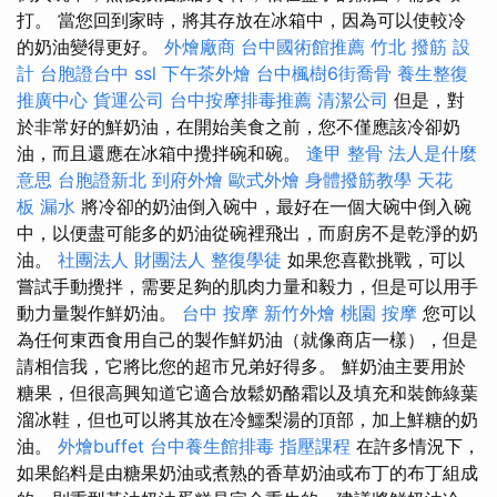
打。 當您回到家時，將其存放在冰箱中，因為可以使較冷
的奶油變得更好。
外燴廠商
台中國術館推薦
竹北 撥筋
設
計
台胞證台中
ssl
下午茶外燴
台中楓樹6街喬骨
養生整復
推廣中心
貨運公司
台中按摩排毒推薦
清潔公司
但是，對
於非常好的鮮奶油，在開始美食之前，您不僅應該冷卻奶
油，而且還應在冰箱中攪拌碗和碗。
逢甲 整骨
法人是什麼
意思
台胞證新北
到府外燴
歐式外燴
身體撥筋教學
天花
板 漏水
將冷卻的奶油倒入碗中，最好在一個大碗中倒入碗
中，以便盡可能多的奶油從碗裡飛出，而廚房不是乾淨的奶
油。
社團法人 財團法人
整復學徒
如果您喜歡挑戰，可以
嘗試手動攪拌，需要足夠的肌肉力量和毅力，但是可以用手
動力量製作鮮奶油。
台中 按摩
新竹外燴
桃園 按摩
您可以
為任何東西食用自己的製作鮮奶油（就像商店一樣），但是
請相信我，它將比您的超市兄弟好得多。 鮮奶油主要用於
糖果，但很高興知道它適合放鬆奶酪霜以及填充和裝飾綠葉
溜冰鞋，但也可以將其放在冷鱷梨湯的頂部，加上鮮糖的奶
油。
外燴buffet
台中養生館排毒
指壓課程
在許多情況下，
如果餡料是由糖果奶油或煮熟的香草奶油或布丁的布丁組成