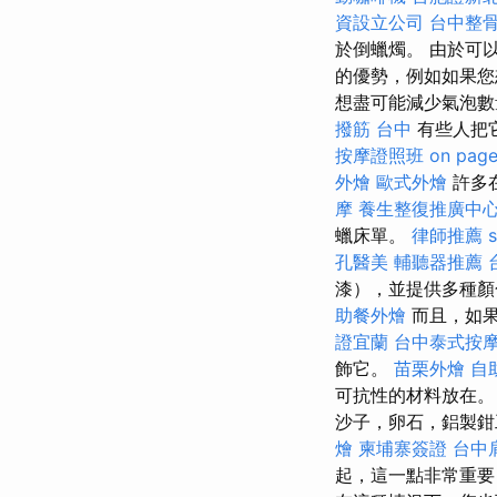
資設立公司
台中整
於倒蠟燭。 由於可
的優勢，例如如果您
想盡可能減少氣泡
撥筋 台中
有些人把
按摩證照班
on page
外燴
歐式外燴
許多
摩
養生整復推廣中
蠟床單。
律師推薦
孔醫美
輔聽器推薦
漆），並提供多種
助餐外燴
而且，如果
證宜蘭
台中泰式按
飾它。
苗栗外燴
自
可抗性的材料放在
沙子，卵石，鋁製
燴
柬埔寨簽證
台中
起，這一點非常重要