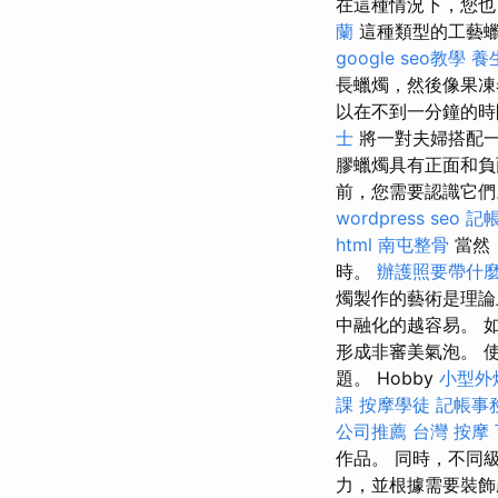
在這種情況下，您
蘭
這種類型的工藝
google seo教學
養
長蠟燭，然後像果
以在不到一分鐘的
士
將一對夫婦搭配一
膠蠟燭具有正面和
前，您需要認識它
wordpress seo
記
html
南屯整骨
當然
時。
辦護照要帶什
燭製作的藝術是理
中融化的越容易。 
形成非審美氣泡。 
題。 Hobby
小型外
課
按摩學徒
記帳事
公司推薦
台灣 按摩
作品。 同時，不同
力，並根據需要裝飾