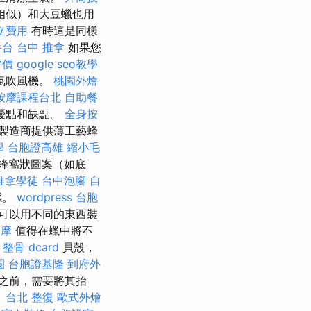
相似）和大豆蠟也用
立費用
有時這是同樣
手台
台中 推拿
如果您
評價
google seo教學
氣吹風機。
桃園外燴
按摩課程台北
自助餐
優點和缺點。
全身按
製造商提供薄工藝蜂
學
台胞證高雄
縮小毛
蜂窩狀圖案（如底
推拿學徒
台中泡腳
自
感。
wordpress
台胞
可以用不同的東西裝
按摩
值得在蠟中將不
整骨 dcard
貝殼，
園
台胞證基隆
到府外
之前，需要將其抬
。
台北 整復
歐式外燴