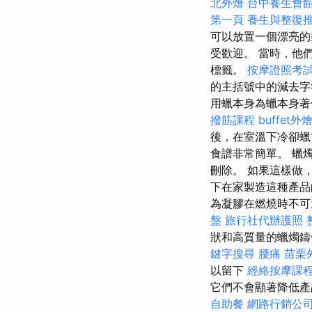
北外燴
台中養生會
第一頁
養生與整復
可以放置​​一個漂
受歡迎。 當時，他
標籤。
按摩證照考
的主括號中的減去
用蠟本身為蠟本身著
撥筋課程
buffet外
後，在室溫下冷卻蠟
食譜非常簡單。 蠟
刪除。 如果這樣做
下在家製造這種產品
為凝膠在燃燒時不可
盤
旅行社代辦護照
狀和高質量的蠟燭
鍵字搜尋
腰痛
苗栗
以留下
經絡按摩課
它們不會顯著降低產
自助餐
網路行銷公