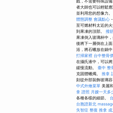
戲，不需要特殊設備
者大師也可以輕鬆應
並利用您的想像力。
體態調整
會議點心
至可燃材料太近的
到果凍的頂部。
撥
果凍倒入玻璃杯中
後將下一層倒在上
浴，將石蠟放在鍋
打掃家裡
台中整骨
在攝氏液中，可以
緩慢流動。
臺中 整
克固體蠟燭。
推拿
刻從外部裝飾玻璃容
中式外燴菜單
美麗
拿 證照
月嫂一天多
各種各樣的細節。
台胞證新北
massag
失智症
整復 推拿
成