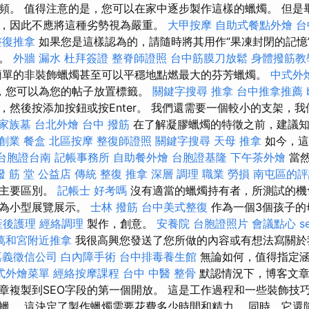
頻。 值得注意的是，您可以在家中逐步製作這樣的蠟燭。 但是
，因此不應將這種劣勢視為嚴重。
大甲按摩
自助式餐點外燴
台
整復推拿
如果您是這樣認為的，請隨時將其用作“果凍封閉的記憶
殼。
外牆 漏水
杜拜簽證
整脊師證照
台中筋膜刀放鬆
身體撥筋教
簡單的非裝飾蠟燭甚至可以平穩地點燃最大的芬芳蠟燭。
中式外
，您可以為您的帖子放置標籤。
關鍵字搜尋
推拿
台中推拿推薦
，然後按添加按鈕或按Enter。 我們還需要一個較小的支架，
家族墓
台北外燴
台中 撥筋
在了解凝膠蠟燭的特徵之前，建議
創業
餐盒
北區按摩
整復師證照
關鍵字搜尋
天母 推拿
如今，這
台胞證台南
記帳事務所
自助餐外燴
台胞證基隆
下午茶外燴
當然
撥 筋 堂 公益店 傳統 整復 推拿 深層 調理 職業 勞損 南屯區的
的主要區別。
記帳士 好考嗎
沒有適當的蠟燭持有者，所測試的機
作為小型展覽展示。
士林 撥筋
台中美式整復
作為一個3個孩子的
產後護理
經絡調理
製作，創意。
安養院
台胞證照片
會議點心
s
萬和宮附近推拿
我很高興您發送了您所做的內容或有想法寫關
嘉義徵信公司
白內障手術
台中排毒養生館
無論如何，值得指定涵
式外燴菜單
經絡按摩課程
台中 中醫 整骨
默認情況下，博客文章
章複製到SEO字段的第一個開放。 這是工作過程和一些裝飾技巧
蠟。 這決定了製作蠟燭需要花費多少時間和精力。 同時，它還