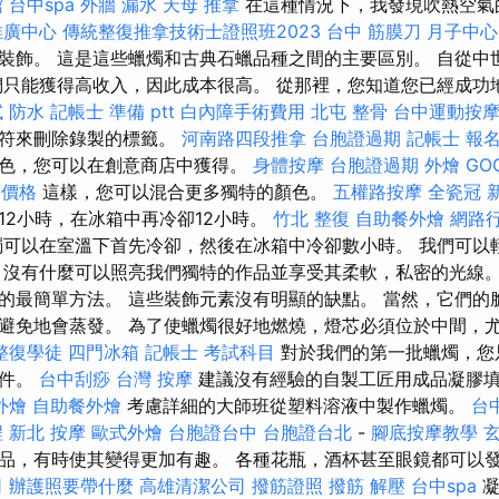
館
台中spa
外牆 漏水
天母 推拿
在這種情況下，我發現吹熱空氣
推廣中心
傳統整復推拿技術士證照班2023
台中 筋膜刀
月子中心
亮的裝飾。 這是這些蠟燭和古典石蠟品種之間的主要區別。 自從
們只能獲得高收入，因此成本很高。 從那裡，您知道您已經成功
試
防水
記帳士 準備 ptt
白內障手術費用
北屯 整骨
台中運動按
字符來刪除錄製的標籤。
河南路四段推拿
台胞證過期
記帳士 報
色，您可以在創意商店中獲得。
身體按摩
台胞證過期
外燴
GO
燴價格
這樣，您可以混合更多獨特的顏色。
五權路按摩
全瓷冠
12小時，在冰箱中再冷卻12小時。
竹北 整復
自助餐外燴
網路
燭可以在室溫下首先冷卻，然後在冰箱中冷卻數小時。 我們可以
，沒有什麼可以照亮我們獨特的作品並享受其柔軟，私密的光線。
的最簡單方法。 這些裝飾元素沒有明顯的缺點。 當然，它們的
避免地會蒸發。 為了使蠟燭很好地燃燒，燈芯必須位於中間，
整復學徒
四門冰箱
記帳士 考試科目
對於我們的第一批蠟燭，您
鑄件。
台中刮痧
台灣 按摩
建議沒有經驗的自製工匠用成品凝膠
外燴
自助餐外燴
考慮詳細的大師班從塑料溶液中製作蠟燭。
台
程
新北 按摩
歐式外燴
台胞證台中
台胞證台北
-
腳底按摩教學
品，有時使其變得更加有趣。 各種花瓶，酒杯甚至眼鏡都可以
司
辦護照要帶什麼
高雄清潔公司
撥筋證照
撥筋 解壓
台中spa
凝