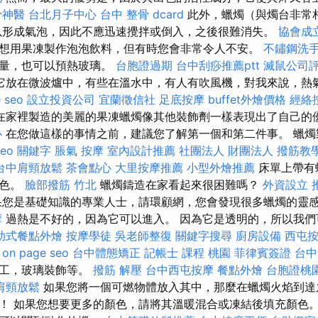
骨神醫
台北月子中心
台中 整骨 dcard
此外，蠟燭（與燭台非常
以形成氣泡，因此不應迅速攪拌或倒入，之後很難消失。
協會成
想用果凍製作泡泡飲料，但有時您會非常令人不安。
不鏽鋼洗
數量，也可以預熱玻璃。
台胞證過期
台中刮痧推薦ptt
滅鼠公司
它放在微波爐中，有些在溫水中，有人有吹風機，對我來說，熱
 seo
設立投資公司
宜蘭徵信社
足底按摩
buffet外燴價格
經絡
在家裡製造的美麗的果凍蠟燭像其他裝飾劑一樣表現出了自己的
心
在您做這樣的事情之前，建議您了解第一個和第二件事。 蠟燭
seo 關鍵字
脹氣 按摩
室內設計推薦
社團法人 財團法人
撥筋教
台中肩頸放鬆
茶會點心
大里按摩推薦
小型外燴推薦
床單上帶有
顏色。
臉部撥筋 竹北
蠟燭鑄造在家看起來很困難嗎？
外資設立
您是基礎知識的專業人士，請環顧網，您會發現很多蠟燭的靈
摩
過熱是不好的，因為它可以進入。 因為它是透明的，所以我們
助式餐點外燴
按摩學徒
吳老師整復
關鍵字搜尋
廚房設備
西屯
。
on page seo
台中體態矯正
記帳士 課程 桃園
菲律賓簽證
台中 
鉗工，玻璃裝飾等。
撥筋 解壓
台中西屯按摩
餐點外燴
台胞證桃
肩頸放鬆
如果您將一個可燃物體放入其中，那麼在蠟燭火焰到達
！ 如果您想要更多的顏色，請將其溫暖混合或凍結後填充顏色