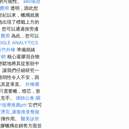
的可能性。
seo保證
費用
透明，因此您
中世紀以來，蠟燭就廣
地出現了標籤上方的
摩
您可以通過按旁邊
名費用
為此，您可以
OGLE ANALYTICS
新竹外燴
準備就緒
行銷
核心凝膠混合物
輕鬆地將其從形狀中
 讓我們仔細研究一
脆弱性令人不安，因
尤其是筆直。
外燴擺
只需要蠟，燈芯，形
填充手。
律師公會
關
中按摩推薦ptt
它們可
玄濟宮_康復推拿整復
發揮作用。
醫美診所
膠蠟燭在銷售方面並