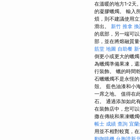
在溫暖的地方1-2
的凝膠蠟燭。 輸入
煩，則不建議使用
滑出。
新竹 推拿
換
的底部，另一端可以
部，並在將熔融質
筋堂 地圖
自助餐
新
倒更小或更大的蠟燭
為蠟燭準備果凍，還
行裝飾。 蠟的時間
石蠟蠟燭不是永恆的
殼。 藍色油漆和小
一席之地。 值得在
石。 通過添加如此
在裝飾店中，您可以
撒在傳統和果凍蠟燭
帳士 成績 查詢
宜蘭
用並不相對較寬，在
動咖啡機
台胞證新