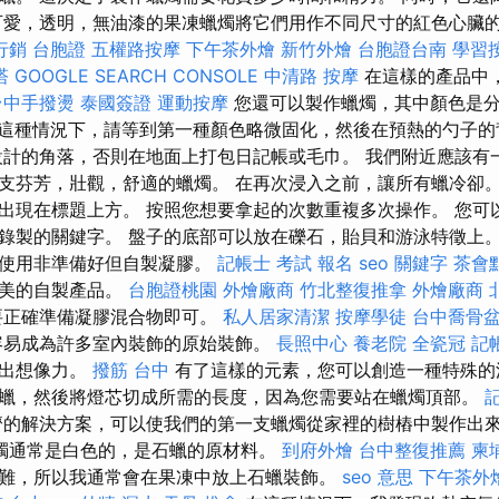
可愛，透明，無油漆的果凍蠟燭將它們用作不同尺寸的紅色心臟
行銷
台胞證
五權路按摩
下午茶外燴
新竹外燴
台胞證台南
學習
塔
GOOGLE SEARCH CONSOLE
中清路 按摩
在這樣的產品中
台中手撥燙
泰國簽證
運動按摩
您還可以製作蠟燭，其中顏色是
這種情況下，請等到第一種顏色略微固化，然後在預熱的勺子的
設計的角落，否則在地面上打包日記帳或毛巾。 我們附近應該有
支芬芳，壯觀，舒適的蠟燭。 在再次浸入之前，讓所有蠟冷卻。
出現在標題上方。 按照您想要拿起的次數重複多次操作。 您可
錄製的關鍵字。 盤子的底部可以放在礫石，貽貝和游泳特徵上。
括使用非準備好但自製凝膠。
記帳士 考試 報名
seo 關鍵字
茶會
精美的自製產品。
台胞證桃園
外燴廠商
竹北整復推拿
外燴廠商
要正確準備凝膠混合物即可。
私人居家清潔
按摩學徒
台中喬骨
容易成為許多室內裝飾的原始裝飾。
長照中心
養老院
全瓷冠
記
示出想像力。
撥筋 台中
有了這樣的元素，您可以創造一種特殊的
卸下蠟，然後將燈芯切成所需的長度，因為您需要站在蠟燭頂部。
濟的解決方案，可以使我們的第一支蠟燭從家裡的樹樁中製作出
燭通常是白色的，是石蠟的原材料。
到府外燴
台中整復推薦
柬
難，所以我通常會在果凍中放上石蠟裝飾。
seo 意思
下午茶外