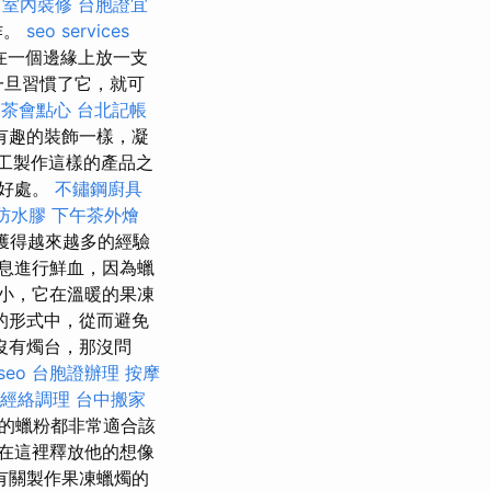
室內裝修
台胞證宜
作。
seo services
在一個邊緣上放一支
旦習慣了它，就可
茶會點心
台北記帳
有趣的裝飾一樣，凝
工製作這樣的產品之
的好處。
不鏽鋼廚具
防水膠
下午茶外燴
獲得越來越多的經驗
息進行鮮血，因為蠟
小，它在溫暖的果凍
的形式中，從而避免
沒有燭台，那沒問
 seo
台胞證辦理
按摩
經絡調理
台中搬家
用的蠟粉都非常適合該
以在這裡釋放他的想像
有關製作果凍蠟燭的