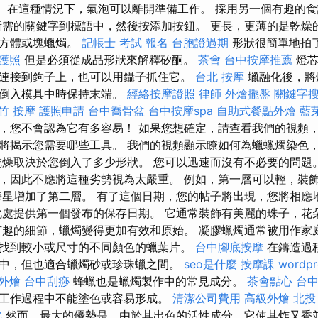
天。 在這種情況下，氣泡可以離開準備工作。 採用另一個有趣的
所需的關鍵字到標語中，然後按添加按鈕。 更長，更薄的是乾燥
立方體或塊蠟燭。
記帳士 考試 報名
台胞證過期
形狀很簡單地拍
護照
但是必須從成品形狀來解釋矽酮。
茶會
台中按摩推薦
燈芯
連接到鉤子上，也可以用鑷子抓住它。
台北 按摩
蠟融化後，將
量倒入模具中時保持末端。
經絡按摩證照
律師
外燴擺盤
關鍵字
竹 按摩
護照申請
台中喬骨盆
台中按摩spa
自助式餐點外燴
藍
，您不會認為它有多容易！ 如果您想確定，請查看我們的視頻
將揭示您需要哪些工具。 我們的視頻顯示瞭如何為蠟蠟燭染色
乾燥取決於您倒入了多少形狀。 您可以迅速而沒有不必要的問題
，因此不應將這種劣勢視為太嚴重。 例如，第一層可以輕，裝
海星增加了第二層。 有了這個日期，您的帖子將出現，您將相應
此處提供第一個發布的保存日期。 它通常裝飾有美麗的珠子，花
有趣的細節，蠟燭變得更加有效和原始。 凝膠蠟燭通常被用作家
找到較小或尺寸的不同顏色的蠟葉片。
台中腳底按摩
在鑄造過
中，但也適合蠟燭砂或珍珠蠟之間。
seo是什麼
按摩課
wordpr
外燴
台中刮痧
蜂蠟也是蠟燭製作中的常見成分。
茶會點心
台
工作過程中不能塗色或容易形成。
清潔公司費用
高級外燴
北投
北
然而，最大的優勢是，由於其出色的活性成分，它使其炸又香