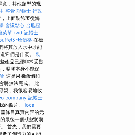
畢竟，其他類型的蠟
中 整骨
記帳士 行政
”，上面裝飾著從海
學
會議點心
台胞證
燴菜單
rwd
記帳士
buffet外燴價格
在標
我們將其放入水中才能
知道它們是什麼。
裝
些產品已經非常受歡
，凝膠本身不能保
評論
這是果凍蠟燭和
會將無法完成。 此
母親，我很容易地收
eo company
記帳士
於我的照片。
local
蓋條目真實內容的元
的最後一個狀態將將
。 首先，我們需要
降低了創造力的可能