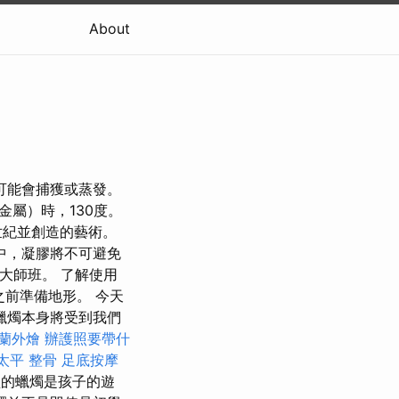
About
可能會捕獲或蒸發。
金屬）時，130度。
世紀並創造的藝術。
中，凝膠將不可避免
大師班。 了解使用
之前準備地形。 今天
蠟燭本身將受到我們
蘭外燴
辦護照要帶什
太平 整骨
足底按摩
的蠟燭是孩子的遊