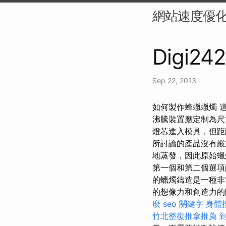
網站速度優化
Digi242
Sep 22, 2013
如何製作蜂蠟蠟燭 
沸騰裝置應定制為尺
燈芯進入模具，但距
所討論的產品沒有嚴
地蒸發，因此原始蠟
第一個和第二個選項
的蠟燭鑄造是一種非
的想像力和創造力的
麼
seo 關鍵字
身體
竹北整復推拿推薦