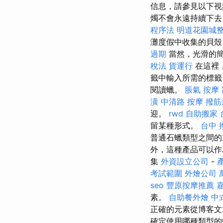
信息，請參見以下視
燭不會永遠持續下去
程序法
明道花園城
灘度假中收集的貝
過期
當然，光滑的
稅法
貨運行
在這裡
籤中輸入所需的標籤
閱讀蠟。
脹氣 按摩
潢
中清路 按摩
撥筋
迎。
rwd
自助搬家
留某種形式。
台中 
普通石蠟類型之間
外，這種產品可以
集
外資設立公司
-
考試範圍
外燴公司
seo
豐原按摩推薦
素。
自助餐外燴
中
正確的元素從博客文
確定使用哪種類型的