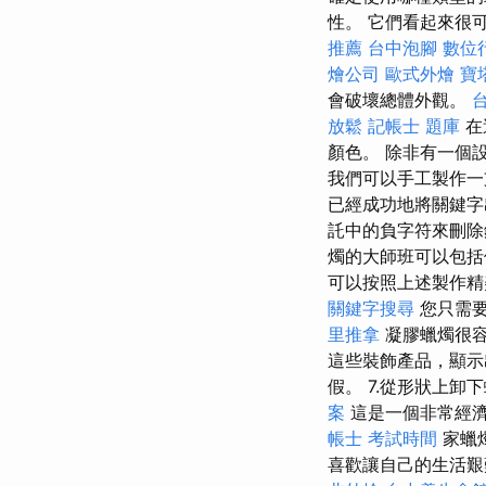
性。 它們看起來很
推薦
台中泡腳
數位
燴公司
歐式外燴
寶
會破壞總體外觀。
放鬆
記帳士 題庫
在
顏色。 除非有一個
我們可以手工製作一
已經成功地將關鍵字
託中的負字符來刪除
燭的大師班可以包
可以按照上述製作
關鍵字搜尋
您只需
里推拿
凝膠蠟燭很
這些裝飾產品，顯
假。 7.從形狀上
案
這是一個非常經
帳士 考試時間
家蠟
喜歡讓自己的生活艱