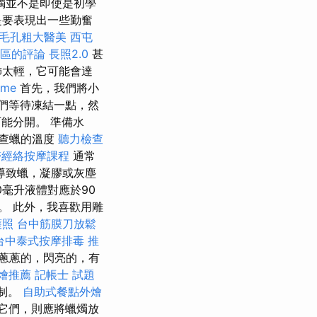
燭並不是即使是初學
是要表現出一些勤奮
毛孔粗大醫美
西屯
南屯區的評論
長照2.0
甚
飾太輕，它可能會達
 me
首先，我們將小
們等待凍結一點，然
能分開。 準備水
查蠟的溫度
聽力檢查
醫經絡按摩課程
通常
導致蠟，凝膠或灰塵
0毫升液體對應於90
。 此外，我喜歡用雕
護照
台中筋膜刀放鬆
台中泰式按摩排毒
推
蔥蔥的，閃亮的，有
燴推薦
記帳士 試題
制。
自助式餐點外燴
它們，則應將蠟燭放