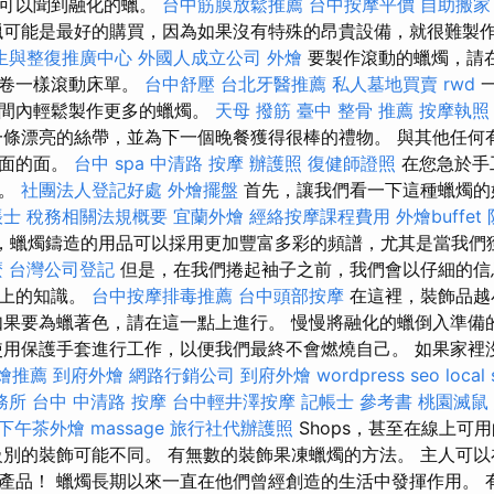
也可以聞到融化的蠟。
台中筋膜放鬆推薦
台中按摩平價
自助搬家
蠟可能是最好的購買，因為如果沒有特殊的昂貴設備，就很難製
生與整復推廣中心
外國人成立公司
外燴
要製作滾動的蠟燭，請
凍卷一樣滾動床單。
台中舒壓
台北牙醫推薦
私人墓地買賣
rwd
一
時間內輕鬆製作更多的蠟燭。
天母 撥筋
臺中 整骨 推薦
按摩執照
條漂亮的絲帶，並為下一個晚餐獲得很棒的禮物。 與其他任何
負面的面。
台中 spa
中清路 按摩
辦護照
復健師證照
在您急於手
們。
社團法人登記好處
外燴擺盤
首先，讓我們看一下這種蠟燭
帳士 稅務相關法規概要
宜蘭外燴
經絡按摩課程費用
外燴buffet
，蠟燭鑄造的用品可以採用更加豐富多彩的頻譜，尤其是當我們
麼
台灣公司登記
但是，在我們捲起袖子之前，我們會以仔細的信
論上的知識。
台中按摩排毒推薦
台中頭部按摩
在這裡，裝飾品越
如果要為蠟著色，請在這一點上進行。 慢慢將融化的蠟倒入準備
使用保護手套進行工作，以便我們最終不會燃燒自己。 如果家裡
燴推薦
到府外燴
網路行銷公司
到府外燴
wordpress seo
local
務所
台中 中清路 按摩
台中輕井澤按摩
記帳士 參考書
桃園滅鼠
下午茶外燴
massage
旅行社代辦護照
Shops，甚至在線上可
級別的裝飾可能不同。 有無數的裝飾果凍蠟燭的方法。 主人可
產品！ 蠟燭長期以來一直在他們曾經創造的生活中發揮作用。 