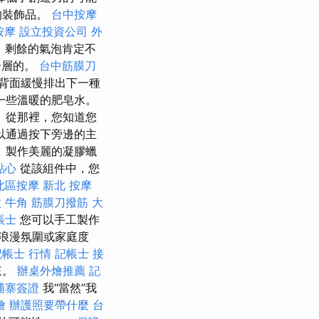
的裝飾品。
台中按摩
按摩
設立投資公司
外
，剩餘的氣泡肯定不
分層的。
台中筋膜刀
背面緩慢排出下一種
一些溫暖的肥皂水。
 從那裡，您知道您
以通過按下旁邊的主
 製作美麗的凝膠蠟
點心
從該組件中，您
北區按摩
新北 按摩
盆
牛角 筋膜刀撥筋
大
帳士
您可以手工製作
浪漫氛圍或家庭度
記帳士 行情
記帳士 接
來。
辦桌外燴推薦
記
埔寨簽證
我“當然”我
燴
辦護照要帶什麼
台