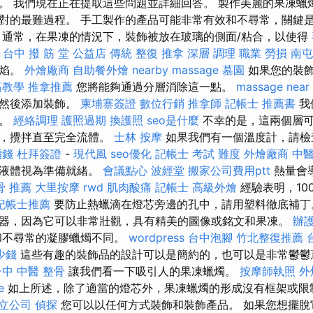
。 我們現在正在提取這些問題並詳細回答。 製作美麗的果凍蠟
對的最難過程。 手工製作的產品可能非常有效和不尋常，關鍵
 通常，在果凍的情況下，裝飾被放在玻璃的側面/粘合，以使得
-
台中 撥 筋 堂 公益店 傳統 整復 推拿 深層 調理 職業 勞損 
火焰。
外燴廠商
自助餐外燴
nearby massage
墓園
如果您的裝
筋教學
推拿推薦
您將能夠通過分層消除這一點。
massage near
，然後添加裝飾。
柬埔寨簽證
數位行銷
推拿師
記帳士 推薦書
我
面。
經絡調理
護照過期
換護照
seo是什麼
不幸的是，這兩個層可
中，攪拌直至完全流體。
士林 按摩
如果我們有一個溫度計，請檢
價錢
杜拜簽證
-
現代風
seo優化
記帳士 考試 難度
外燴廠商
中
將液體視為準備就緒。
會議點心
波經堂
搬家公司費用ptt
熱量會
骨 推薦
大里按摩
rwd
肌肉酸痛
記帳士
高級外燴
經驗表明，10
記帳士推薦
要防止熱蠟滴在燈芯旁邊的孔中，請用塑料徹底補丁
器，因為它可以非常壯觀，具有精美的圖像或銘文和果凍。
辦
和不尋常的凝膠蠟燭不同。
wordpress
台中泡腳
竹北整復推薦
少錢
這些有趣的裝飾品的設計可以是簡約的，也可以是非常鬱鬱
台中 中醫 整骨
讓我們看一下吸引人的果凍蠟燭。
按摩師執照
外
e
如上所述，除了適當的燈芯外，果凍蠟燭的形成沒有框架或限
立公司
偵探
您可以以任何方式裝飾和裝飾產品。 如果您想擺脫