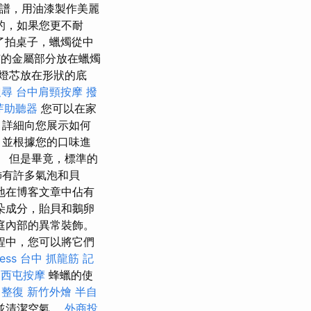
食譜，用油漆製作美麗
的，如果您更不耐
了拍桌子，蠟燭從中
的金屬部分放在蠟燭
燈芯放在形狀的底
搜尋
台中肩頸按摩
撥
芽助聽器
您可以在家
，詳細向您展示如何
，並根據您的口味進
。 但是畢竟，標準的
飾有許多氣泡和貝
地在博客文章中佔有
朵成分，貽貝和鵝卵
庭內部的異常裝飾。
程中，您可以將它們
ess
台中 抓龍筋
記
中西屯按摩
蜂蠟的使
 整復
新竹外燴
半自
並清潔空氣。
外商投