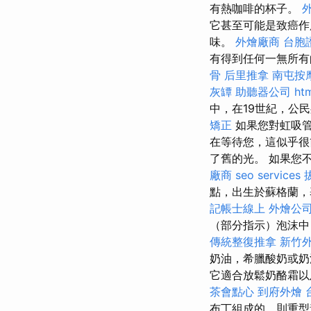
有熱咖啡的杯子。
它甚至可能是致癌作
味。
外燴廠商
台胞
有得到任何一無所有
骨
后里推拿
南屯按
灰罈
助聽器公司
ht
中，在19世紀，公
矯正
如果您對虹吸管
在等待您，這似乎很
了舊的光。 如果您
廠商
seo services
點，出生於蘇格蘭，
記帳士線上
外燴公
（部分指示）泡沫中
傳統整復推拿
新竹
奶油，希臘酸奶或奶
它適合放鬆奶酪霜以
茶會點心
到府外燴
布丁組成的，則重型