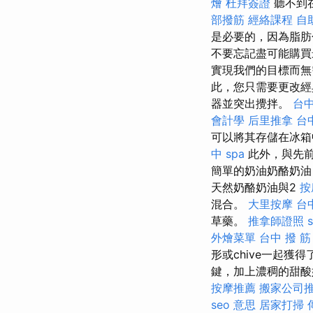
燴
杜拜簽證
聽不到
部撥筋
經絡課程
自
是必要的，因為脂
不要忘記盡可能購買
實現我們的目標而
此，您只需要更改
器並突出攪拌。
台
會計學
后里推拿
台中
可以將其存儲在冰箱
中 spa
此外，與先前
簡單的奶油奶酪奶油
天然奶酪奶油與2
按
混合。
大里按摩
台
草藥。
推拿師證照
外燴菜單
台中 撥 筋
形或chive一起獲
鍵，加上濃稠的甜酸
按摩推薦
搬家公司
seo 意思
居家打掃