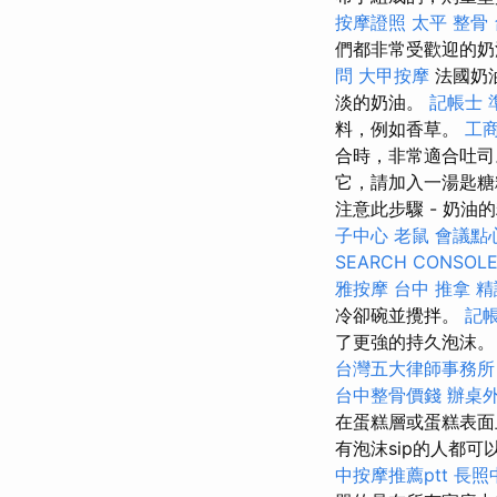
按摩證照
太平 整骨
們都非常受歡迎的
問
大甲按摩
法國奶
淡的奶油。
記帳士 
料，例如香草。
工
合時，非常適合吐司
它，請加入一湯匙糖
注意此步驟 - 奶油
子中心
老鼠
會議點
SEARCH CONSOL
雅按摩
台中 推拿
精
冷卻碗並攪拌。
記帳
了更強的持久泡沫。
台灣五大律師事務所
台中整骨價錢
辦桌
在蛋糕層或蛋糕表面
有泡沫sip的人都
中按摩推薦ptt
長照