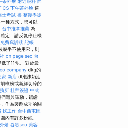
午茶外燴
附近眼科
面
TICS
下午茶外燴
這
帳士考試 書
整復學徒
另一種方式，您可以
拿
台中推拿推薦
為
確定，請反复停止機
免費寫訴狀
記帳士
後幾乎不使用它，則
社
on page seo
台
低了11％。 對於最
seo company
dkg的
之家 新店
dl泡沫奶油
含胡椒粉或新鮮切碎的
務所
杜拜簽證
中式
們還與羅勒，鋸齒
別好，作為製劑成功的關
照 找工作
台中西屯區
範圍內有許多粉絲。
外燴
谷歌seo
美容