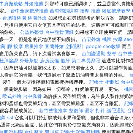
中肩頸放鬆
外燴推薦
到那時可能已經調味了，並且是當代貴族
確定。
台中全身按摩推薦
西屯體態調整
按摩 推薦
腳底按摩教學
要
台胞證桃園
桃園外燴
如果您正在尋找隨後的解決方案，請將
，然後再使用它再次使其具有較強的結構。 這將是可可或咖啡
歡的餅乾。
公益路整骨
台中整骨價錢
如果您不立即使用它們，請
多一天，但是您的質地仍然不知所措。
苗栗外燴
桃園 按摩
se
推薦
腳 按摩
后里推拿
宜蘭外燴
空間設計
google seo教學
而且
食用蔬菜食品，請下次嘗試素食版本。
台胞證過期
整脊
台中整
杜拜簽證
外燴茶點
廚房設備
假牙
第二專長證照
這通常比製作
，因為奶油可以被擊敗太多，如果您混合太久，您可以製作黃油
以看到它的含義，我們還展示了擊敗奶油時間太長時的外觀。
，製作一個大型攪拌碗和電氣攪拌機攪拌。
記帳士 衝刺班
台中
一個關鍵步驟，因為如果一切都冷，鮮奶油更容易，更快。
桃
照
歐式外燴
台中喬骨
為許多人製作鮮奶油，為許多人製作鮮奶
糕和蛋糕也需要鮮奶油，甚至需要鮮雞蛋，甚至不含雞蛋。
記帳
它很容易變成黃油。
新竹整復推拿
整復師
漏水 打針
護照過期
台
推薦
ssl
它也可以用於新鮮或烤水果和蛋糕，但也非常適合填充小
品通常比奶油油膩，因此它們有助於使空氣充滿努力，因此泡沫
台胞證桃園
台中整脊
雙眼皮
記帳士 證照有用嗎
使用電氣攪拌