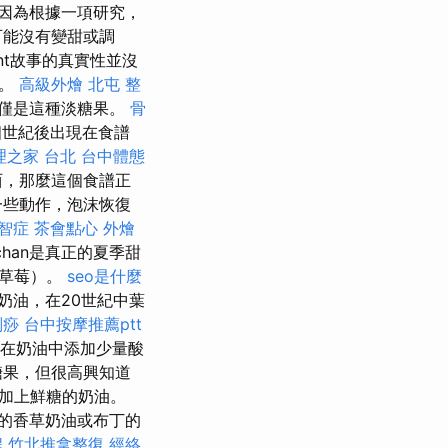
因為根據一項研究，
可能沒有變甜或調
ant故事的真實性並沒
盾。
高級外燴
北屯 整
僅是這種淡糖果。
骨
世紀後出現在食譜
理之家 台北
台中體態
西，那麼這個食譜正
一些動作，泡沫恢復
智症
茶會點心
外燴
achan是真正的夏季甜
眼草莓）。
seo是什麼
奶油，在20世紀中葉
刮痧
台中按摩推薦ptt
在奶油中添加少量酸
糖果，但很高興知道
加上鮮糖的奶油。
的香草奶油或布丁的
程
竹北推拿整復
經絡