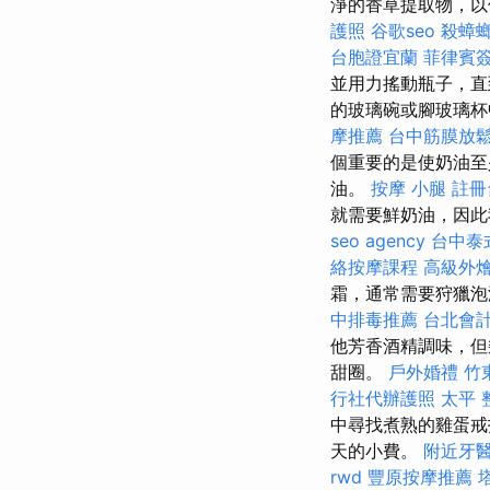
淨的香草提取物，以
護照
谷歌seo
殺蟑
台胞證宜蘭
菲律賓
並用力搖動瓶子，
的玻璃碗或腳玻璃杯
摩推薦
台中筋膜放
個重要的是使奶油
油。
按摩 小腿
註冊
就需要鮮奶油，因此
seo agency
台中泰
絡按摩課程
高級外
霜，通常需要狩獵泡
中排毒推薦
台北會
他芳香酒精調味，但
甜圈。
戶外婚禮
竹
行社代辦護照
太平 
中尋找煮熟的雞蛋戒
天的小費。
附近牙
rwd
豐原按摩推薦