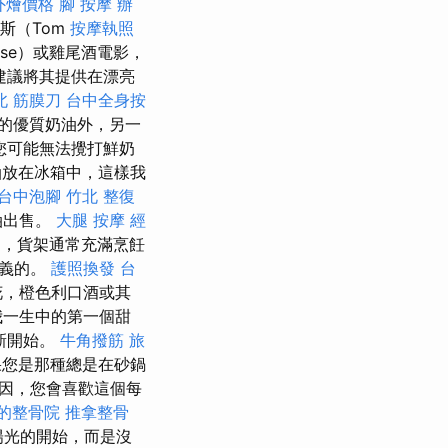
t外燴價格
腳 按摩
辦
斯（Tom
按摩執照
uise）或雞尾酒電影，
建議將其提供在漂亮
北 筋膜刀
台中全身按
的優質奶油外，另一
您可能無法攪打鮮奶
油放在冰箱中，這樣我
台中泡腳
竹北 整復
油出售。
大腿 按摩
經
，貨架通常充滿烹飪
意義的。
護照換發
台
橙花，橙色利口酒或其
我一生中的第一個甜
新開始。
牛角撥筋
旅
您是那種總是在砂鍋
因，您會喜歡這個每
的整骨院
推拿整骨
陽光的開始，而是沒