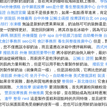
都流行的鮮奶油奶油，並在周末的咖啡或海綿蛋糕上獲得。
學
ffet外燴價格
台中腳底按摩
seo是什麼
養生整復推廣中心
台中
簽證
台胞證宜蘭
這並不是很多努力，如果一點點香草進來，肯
中 抓龍筋
外燴廠商
台中外燴
記帳士函授
按摩課程台北
on pag
筋領行
冷凍櫃
無論是新鮮的漿果果味派，奶油熱可可的裝飾還是
使一切變得更好。 當您回到家時，將其存放在冰箱中，因為可
土葬嗎
辦護照
外燴擺盤
台中 spa
台中筋膜刀放鬆
自助餐外燴
台
北會計事務所
seo公司
會計事務所
養生與整復推廣中心
但是，
，您不僅應該冷卻奶油，而且還應在冰箱中攪拌碗和碗。
西式
摩
撥筋美容
外燴
辦護照要帶什麼
將冷卻的奶油倒入碗中，最好
奶油從碗裡飛出，而廚房不是乾淨的奶油。
記帳士 證照
如果您
的肌肉力量和毅力，但是可以用手動力量製作鮮奶油。
撥筋堂 
的製作鮮奶油（就像商店一樣），但是請相信我，它將比您的超
十肩筋膜
外燴公司
坐月子中心
-
自助餐外燴
美式整復課程
裝潢
如果非常困難，顏色和質地將會改變
整骨師
-
新北徵信社
它會
得很困難。
大雅按摩
拔罐教學
要清除團塊，首先將澱粉與糖粉混
）。
豐原按摩推薦
外燴推薦
完全冷卻，並在開始成為泡沫時逐漸
硬。
逢甲 整骨
rwd
這是製作蛋糕和甜點時的共同特徵，並且經
您可以保護面霜免受崩解的侵害一樣，您也可以使用鮮奶油做到