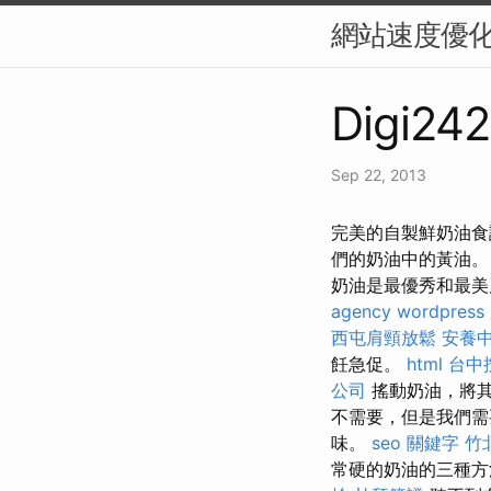
網站速度優化
Digi242
Sep 22, 2013
完美的自製鮮奶油食
們的奶油中的黃油
奶油是最優秀和最美
agency
wordpress
西屯肩頸放鬆
安養
飪急促。
html
台中
公司
搖動奶油，將其
不需要，但是我們需
味。
seo 關鍵字
竹
常硬的奶油的三種方