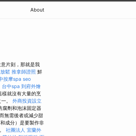
About
注意片刻，那就是我
頸放鬆
推拿師證照
鮮
中按摩spa
seo
用
台中spa
到府外燴
這樣就沒有大量的烹
之一。
外商投資設立
防腐劑和泡沫固定器
而無需後者或減少甜
和成分）是要製作非
味。
社團法人
宜蘭外