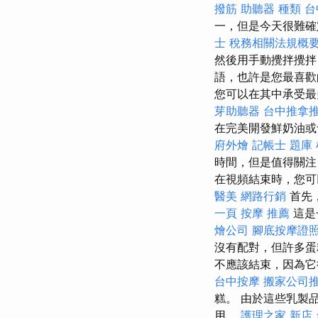
撥筋
助聽器 種類
台
一，但是今天很難
士 稅務相關法規概
然後用手動攪拌攪拌
語，也許是您最喜
您可以在其中承受最
芽助聽器
台中推拿
在完美開發鮮奶油或
府外燴
記帳士 題庫
時間，但是值得關注
在視頻結束時，您可
醫美
網路行銷
首先
一頁
按摩 推薦
這是
燴公司
腳底按摩證
沒有配對，但許多蛋
不應該結束，因為
台中按摩
搬家公司
糕。 由於這些乳製
用。
護理之家 新店