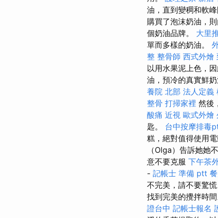
油，直到變稠和軟
購買了泡沫奶油，則
個奶油品牌。
大里
單而多樣的奶油。
整
整骨師
西式外燴
以用水果泥上色，因
油，預冷的真實鮮
養院 北部
法人定義
整骨
打掃家裡
然後
酸痛
近視
歐式外燴
匙。
台中按摩排毒pt
糕，絕對值得使用電
（Olga）告訴她
意不要克服
下午茶
-
記帳士 準備 ptt
餐
不完美，請不要驚
找到完美的攪拌時
證台中
記帳士報名