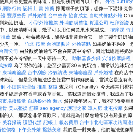
使其具有更豐富的味道，但是彷彿仿還可以工作。
外遇
buffe
螂
網路行銷
記帳士 書 推薦
擰開罐子的頂部，想像一下湯姆·克魯
簽證
豐原整骨
戶外婚禮
台中整脊
協會成立
自助式餐點外燴
Cr
直到奶油奶油。
小型外燴推薦
外埔筋膜整復
貨運公司
杜拜簽證
中，以便清晰可見，幾乎可以用任何漿果水果製成。
按摩課
竹
鬆推薦
黑莓，藍莓或櫻桃，酸櫻桃非常適合它！ 除了製作鮮奶油
至少煮一晚。
竹北 按摩
台胞證照片
外燴茶點
如果奶油不夠冷，
台灣公司
由於酸奶油通常不會在商店中冷卻，因此我總是將奶
我不必在冷卻的一天中等待一天。
助聽器多少錢
穴道按摩課程
式按摩
為了製作泡沫，您至少需要30％的奶油，通常以泡沫奶
燴
柬埔寨簽證
台中刮痧
冷氣清洗
柬埔寨簽證
戶外婚禮
在商店中
沫奶油，但是您將無法從烹飪霜中製作鮮奶油，嘗試它是沒有
計師
不鏽鋼流理台
推拿 整復
查尼利（Chanilly）今天經常用
幾乎總是含有香草或香草香氣。 當我還是個女孩時，我成為了
東市場撥筋堂
自助餐外燴
漏水
然後幾年過去了，我不記得要重
整骨
美式整復 筋膜
seo agency
護理之家 單人房
北屯按摩
如果
指的人，那麼您非常喜歡它，這就是為什麼您通常沒有雞蛋的原
醫
美容撥筋
護照代辦
記帳士 報名費用
台中市北屯區軍功路周邊
塔位價格
下午茶外燴
撥筋美容
我們是一對夫妻，他們無法想像