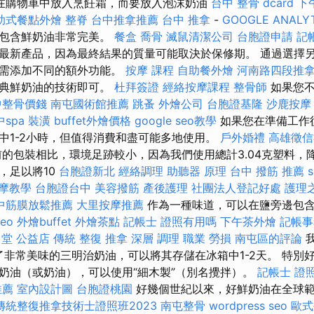
在購物車中放入烹飪霜，而要放入泡沫奶油
台中 整骨 dcard
下
助式餐點外燴
整脊
台中推拿推薦
台中 推拿
-
GOOGLE ANALY
肪包含鮮奶油非常完美。
餐盒
喬骨
滅鼠清潔公司
台胞證申請
記
最新產品，因為最終結果的質量可能取決於保修期。 通過選擇
無需添加不同的額外功能。
按摩 課程
自助餐外燴
河南路四段推
經典鮮奶油的技術即可。
杜拜簽證
經絡按摩課程
整骨師
如果您不
中整骨價錢
南屯國術館推薦
跳蚤
外燴公司
台胞證基隆
沙鹿按摩
spa
裝潢
buffet外燴價格
google seo教學
如果您在準備工作
中1-2小時，但值得消費和盡可能多地使用。
戶外婚禮
高雄徵信
的包裝相比，環境足跡較小，因為我們使用總計3.04克塑料，降
，足以將10
台胞證新北
經絡調理
助聽器 原理
台中 撥筋 推薦
摩教學
台胞證台中
美容撥筋
產後護理
社團法人登記好處
護理
中筋膜放鬆推薦
大里按摩推薦
作為一種味道，可以在鹽旁邊包
seo
外燴buffet
外燴茶點
記帳士 證照有用嗎
下午茶外燴
記帳事
 堂 公益店 傳統 整復 推拿 深層 調理 職業 勞損 南屯區的評論
我
得了非常美味的三明治奶油，可以將其存儲在冰箱中1-2天。 特
奶油（或奶油），可以使用“細木製”（別名攪拌）。
記帳士 證
推薦
室內設計圖
台胞證桃園
好幾個世紀以來，好鮮奶油在全球
傳統整復推拿技術士證照班2023
南屯整骨
wordpress seo
歐式