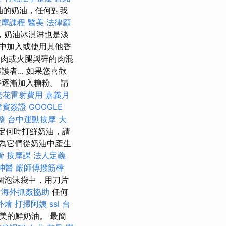
油的奶油，任何對我
按摩課程
醫美
法律顧
，奶油冰淇淋也是淡
中加入或使用其他香
肉或火腿與碎的肉混
... 如果您喜歡
逐漸加入糖粉。 請
老花雷射費用
嘉義月
律賓簽證
GOOGLE
整
台中運動按摩
大
定何時打鮮奶油，請
為它們從奶油中產生
骨
按摩課
法人定義
神醫
嚴師傅撥筋棒
個泡沫袋中，用刀片
海外抓姦協助
任何
外燴
打掃阿姨
ssl
台
美的鮮奶油。 最簡