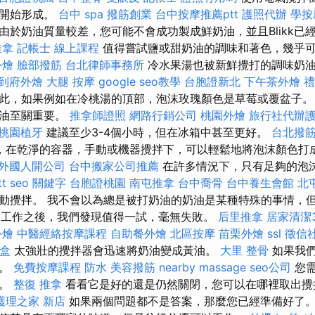
峰開始形成。
台中 spa
撥筋創業
台中按摩推薦ptt
護照代辦
學按
由於奶油質量較差，您可能不會成功製成鮮奶油，並且Blikk已
推拿
記帳士 線上課程
值得嘗試鹽或甜奶油的調味和著色，幾乎
外燴
臉部撥筋
台北律師事務所
冷水果湯也被新鮮攪打的調味奶
到府外燴
大腿 按摩
google seo教學
台胞證新北
下午茶外燴
禮
此，如果例如在冷桃湯的頂部，泡沫玫瑰顏色是草莓或覆盆子。
奶油至關重要。
推拿師證照
網路行銷公司
桃園外燴
旅行社代辦
桃園植牙
建議至少3-4個小時，但在冰箱中甚至更好。
台北撥
，在乾淨的容器，手動或機器攪拌下，可以輕鬆地將泡沫顏色打
外國人開公司
台中搬家公司推薦
在許多情況下，只有足夠的泡
t
seo 關鍵字
台胞證桃園
南屯推拿
台中喬骨
台中養生會館
北
動攪拌。 我不會以為總是被打奶油的奶油是某種特殊的事情，
她不工作之後，我們發現值得一試，毫無失敗。
后里推拿
居家清潔3
外燴
中醫經絡按摩課程
自助餐外燴
北區按摩
苗栗外燴
ssl
徵信
盒
太強壯的攪拌器會迅速將奶油變成黃油。
大里 整骨
如果我們
慌。
免費按摩課程
防水
美容撥筋
nearby massage
seo公司
您需
間。
整復 推拿
看看它是好的還是仍然關閉，您可以在哪裡取出攪
護理之家 新店
如果兩個問題都不是答案，那麼您已經準備好了。