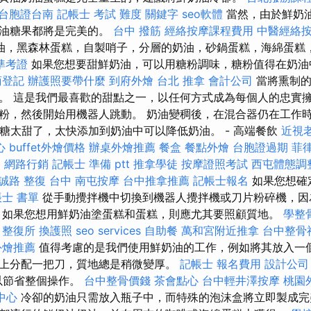
台胞證台南
記帳士 考試 難度
關鍵字
seo軟體
當然，由於鮮奶
奶油糖果都將是完美的。
台中 撥筋
經絡按摩課程費用
中醫經絡
油，黑森林蛋糕，自製哨子，分層的奶油，砂鍋蛋糕，海綿蛋糕
準考證
如果您想要甜鮮奶油，可以用糖粉調味，糖粉值得在奶油
商登記
辦護照要帶什麼
到府外燴
台北 推拿
會計公司
當將熏制的
。 這是我們最喜歡的甜點之一，以任何方式成為每個人的忠實擁護者
粉，然後開始用機器人跳動。 奶油變稠後，在混合器仍在工作時
的糖太甜了，太快添加到奶油中可以降低奶油。 - 高端餐飲
近視
心
buffet外燴價格
辦桌外燴推薦
餐盒
餐點外燴
台胞證過期
菲
E
網路行銷
記帳士 準備 ptt
推拿學徒
按摩證照考試
西屯體態調
誠路 整復 台中
南屯按摩
台中推拿推薦
記帳士報名
如果您想確
士 書單
從手動攪拌機中切換到機器人攪拌機或刀片粉碎機，因
 如果您想用鮮奶油塗蛋糕和蛋糕，則應尤其要照顧質地。
學整
整復所
換護照
seo services
自助餐
萬和宮附近推拿
台中整骨
外燴推薦
值得考慮的是我們使用鮮奶油的工作，例如將其放入一
上分配一把刀，質地總是稍微變厚。
記帳士 報名費用
設計公司
可以節省整個操作。
台中整骨價錢
茶會點心
台中輕井澤按摩
桃園
中心
冷卻的奶油只需放入瓶子中，而特殊的泡沫盒將立即製成完