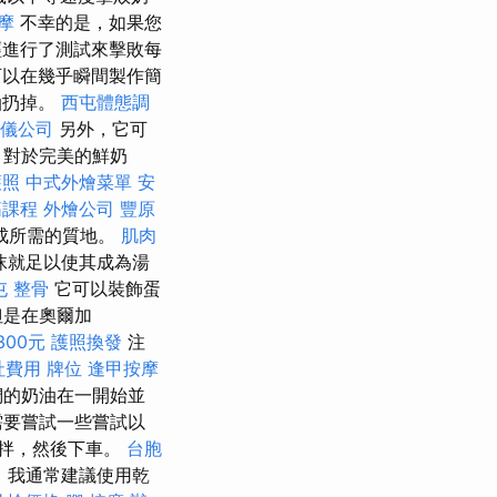
摩
不幸的是，如果您
經進行了測試來擊敗每
可以在幾乎瞬間製作簡
油扔掉。
西屯體態調
儀公司
另外，它可
 對於完美的鮮奶
護照
中式外燴菜單
安
筋課程
外燴公司
豐原
成所需的質地。
肌肉
沫就足以使其成為湯
屯 整骨
它可以裝飾蛋
但是在奧爾加
00元
護照換發
注
社費用
牌位
逢甲按摩
的奶油在一開始並
要嘗試一些嘗試以
拌，然後下車。
台胞
 我通常建議使用乾