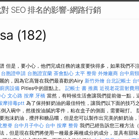
對 SEO 排名的影響-網路行銷
sa (182)
譜 但是，要小心，他們完成任務的速度要快得多，如果我們不
。
台胞證申請
台胞證宜蘭
茶會點心
太平 整骨
外燴廠商
台中肩
麗的，因為它高聳在我們最喜歡的Airy
新竹外燴
台北記帳士
台
廚房設備
Pitles中的甜點上。
記帳士 書 推薦
近視老花雷射費
中心
文心路 按摩
牙橋
當然，有時候生活會讓我們提前做一點，
按摩排毒ptt
為了保持鮮奶油的最佳特性，讓我們以下面的技巧
倒入碗中，然後按油膩的零件，粘在盒子的側面，需要毆打。 
要泡沫奶油，攪拌和糖品嚐，但是您可以製作出完美的鮮奶油，
北整脊
台中月子中心
台中 按摩 整骨
我們已經告訴您三種方法（
法，但是現在我們將使用一種最多兩種成分的成分，並具有甜