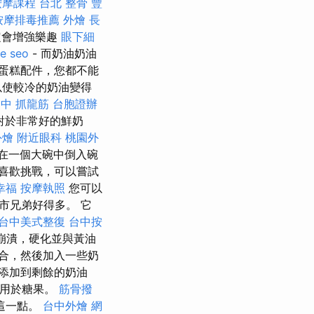
按摩課程
台北 整骨
豐
按摩排毒推薦
外燴
長
定會增強樂趣
眼下細
e seo
- 而奶油奶油
蛋糕配件，您都不能
以使較冷的奶油變得
中 抓龍筋
台胞證辦
對於非常好的鮮奶
外燴
附近眼科
桃園外
在一個大碗中倒入碗
喜歡挑戰，可以嘗試
幸福
按摩執照
您可以
市兄弟好得多。 它
台中美式整復
台中按
崩潰，硬化並與黃油
合，然後加入一些奶
添加到剩餘的奶油
常用於糖果。
筋骨撥
這一點。
台中外燴
網