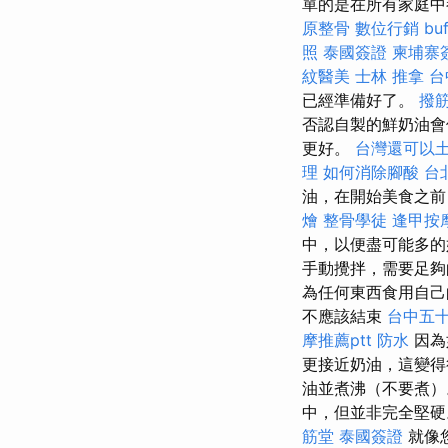
單的是在所有家庭中
原整骨
數位行銷
bu
照
泰國簽證
柬埔寨
紋醫美
士林 推拿
台
已經準備好了。
撥
否認自製的鮮奶油會
更好。
台灣還可以
理
如何消除腳酸
台
油，在開始美食之前
燴
整骨學徒
逢甲按
中，以便盡可能多的
手動攪拌，需要足夠
為任何東西食用自己
不應該結束
台中五
摩推薦ptt
防水
因為
更接近奶油，這變
油並煮沸（不要煮
中，但並非完全堅
筋堂
泰國簽證
就像