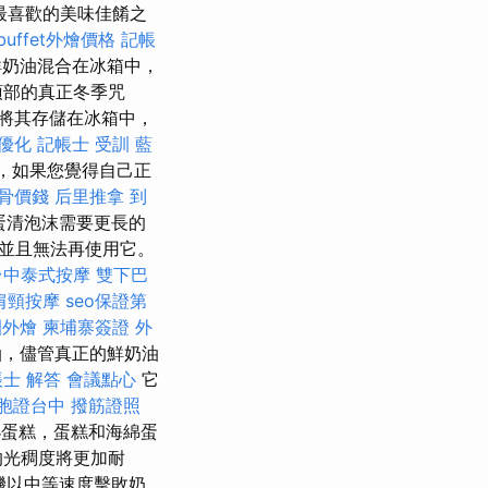
最喜歡的美味佳餚之
buffet外燴價格
記帳
鮮奶油混合在冰箱中，
頂部的真正冬季咒
將其存儲在冰箱中，
o優化
記帳士 受訓
藍
，如果您覺得自己正
骨價錢
后里推拿
到
蛋清泡沫需要更長的
並且無法再使用它。
台中泰式按摩
雙下巴
肩頸按摩
seo保證第
園外燴
柬埔寨簽證
外
油，儘管真正的鮮奶油
士 解答
會議點心
它
胞證台中
撥筋證照
蛋糕，蛋糕和海綿蛋
的光稠度將更加耐
機以中等速度擊敗奶