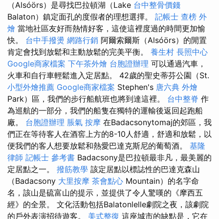
（Alsóörs）是尋找巴拉頓湖（Lake
台中整骨價錢
Balaton）鎮定面孔的度假者的理想選擇。
記帳士 查榜
外
燴
當地社區友好而熱情好客，這使這裡度過的時間更加愉
快。
台中手撥燙
網路行銷
阿爾索爾斯（Alsóörs）的閒置
肯定會找到放鬆和主動放鬆的完美平衡。
養生村
長照中心
Google商家檔案
下午茶外燴
台胞證辦理
可以通過汽車，
火車和自行車輕鬆進入定居點。 42歲的聖史蒂芬公園（St.
小型外燴推薦
Google商家檔案
Stephen's
唐六典
外燴
Park）區，我們的步行船航班也將到達這裡。
台中整脊
作
為巡航的一部分，我們的船隻在獨特的運輸後返回起跑船
廠。
台胞證辦理
脹氣 按摩
在Badacsonytomaj的郊區，我
們正在等待客人在酒窖上方的8-10人舒適，舒適和放鬆，以
便我們的客人想要放鬆和熱愛巴達克斯尼的葡萄酒。
基隆
律師
記帳士 參考書
Badacsony是巴拉頓最非凡，最美麗的
定居點之一。
撥筋教學
該定居點以標誌性的巴達克森山
（Badacsony
大里按摩
茶會點心
Mountain）的名字命
名，該山是硫富山的提示，並提供了令人驚嘆的《摩西五
經》的全景。 文化活動包括Balatonlelle劇院之夜，該劇院
的戶外表演招待遊客。
美式整復
這座城市的缺點是，它在