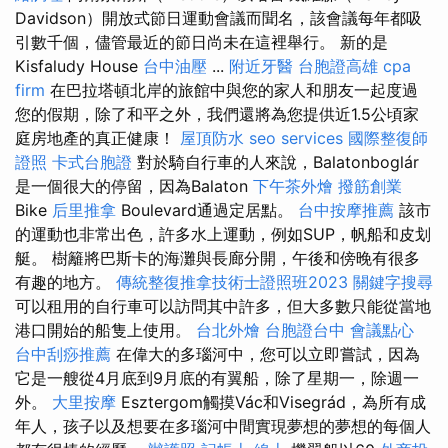
Davidson）開放式節日運動會議而聞名，該會議每年都吸
引數千個，儘管最近的節日尚未在這裡舉行。 新的是
Kisfaludy House
台中油壓
...
附近牙醫
台胞證高雄
cpa
firm
在巴拉塔頓北岸的旅館中與您的家人和朋友一起度過
您的假期，除了和平之外，我們還將為您提供近1.5公頃家
庭房地產的真正健康！
屋頂防水
seo services
國際整復師
證照
卡式台胞證
對於騎自行車的人來說，Balatonboglár
是一個很大的停留，因為Balaton
下午茶外燴
撥筋創業
Bike
后里推拿
Boulevard通過定居點。
台中按摩推薦
該市
的運動也非常出色，許多水上運動，例如SUP，帆船和皮划
艇。 樹籬將巴斯卡的海灘與長廊分開，午後和傍晚有很多
有趣的地方。
傳統整復推拿技術士證照班2023
關鍵字搜尋
可以租用的自行車可以訪問其中許多，但大多數只能從當地
港口開始的船隻上使用。
台北外燴
台胞證台中
會議點心
台中刮痧推薦
在偉大的多瑙河中，您可以立即嘗試，因為
它是一艘從4月底到9月底的有翼船，除了星期一，除週一
外。
大里按摩
Esztergom觸摸Vác和Visegrád，為所有成
年人，孩子以及想要在多瑙河中間實現夢想的夢想的每個人