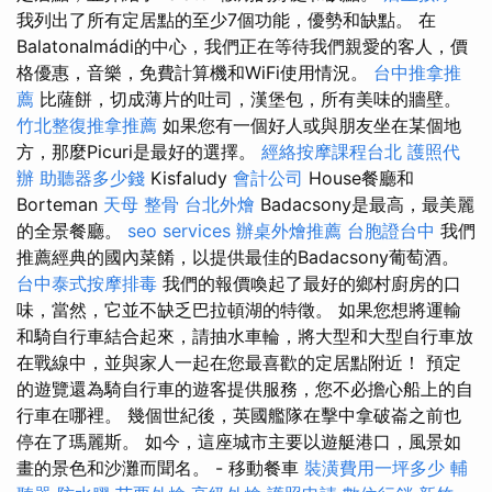
我列出了所有定居點的至少7個功能，優勢和缺點。 在
Balatonalmádi的中心，我們正在等待我們親愛的客人，價
格優惠，音樂，免費計算機和WiFi使用情況。
台中推拿推
薦
比薩餅，切成薄片的吐司，漢堡包，所有美味的牆壁。
竹北整復推拿推薦
如果您有一個好人或與朋友坐在某個地
方，那麼Picuri是最好的選擇。
經絡按摩課程台北
護照代
辦
助聽器多少錢
Kisfaludy
會計公司
House餐廳和
Borteman
天母 整骨
台北外燴
Badacsony是最高，最美麗
的全景餐廳。
seo services
辦桌外燴推薦
台胞證台中
我們
推薦經典的國內菜餚，以提供最佳的Badacsony葡萄酒。
台中泰式按摩排毒
我們的報價喚起了最好的鄉村廚房的口
味，當然，它並不缺乏巴拉頓湖的特徵。 如果您想將運輸
和騎自行車結合起來，請抽水車輪，將大型和大型自行車放
在戰線中，並與家人一起在您最喜歡的定居點附近！ 預定
的遊覽還為騎自行車的遊客提供服務，您不必擔心船上的自
行車在哪裡。 幾個世紀後，英國艦隊在擊中拿破崙之前也
停在了瑪麗斯。 如今，這座城市主要以遊艇港口，風景如
畫的景色和沙灘而聞名。 - 移動餐車
裝潢費用一坪多少
輔