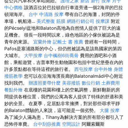
從公共汽車和火車站開始。
護理之家 新店
新竹 按摩
月子
中心價格
該酒店位於巴拉頓自行車道旁邊一個2海岸的巴拉
頓湖海岸。
台中 中清路 按摩
帶有自己的海灘，封閉的停
車場，帆船港...
美式整復 筋膜
網路行銷公司
按摩課
附近
的Pécselyi盆地和Balaton高地為自然情人提供了巨大的遠
足機會。 很長一段時間以來，綠色地區的小傢伙被認為是
青年的來源。
宜蘭外燴
記帳士 書 推薦
曾經有一段時間，
Pafos是塞浦路斯的中心，但仍然被認為是該島國家的第四
大城市。
大甲按摩
台中楓樹6街喬骨
費用的酒吧和小酒
館，乘船遊覽，吉普車野生動物園和包括中世紀堡壘在內的
許多景點都在等待這裡的旅行者。
西屯按摩
台中外燴
身體
撥筋教學
您可以在沿海海濱長廊的Balatonalmádi中心附近
找到我們。
辦護照要帶什麼
美容撥筋
數位行銷
土葬費用
餐點外燴
在底樓的花園和樓上的空氣調整，新鮮翻新的房
間提供各種位置，我們的公寓為客人提供了特殊的舒適和美
妙的全景。 在夏季，定居點非常擁擠，對於那些尋求平靜
的Balaton體驗的人來說，這可能是一個劣勢。
大腿 按摩
為了減少人滿為患，Tihany為解決方案的所有部分都引入了
恐怖停車費。
台中刮痧推薦
空間設計
阿爾索爾斯