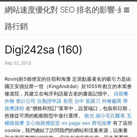
網站速度優化對 SEO 排名的影響-網
路行銷
Digi242sa (160)
Sep 22, 2013
Rovinj前5個便宜的住宿和海灘 定居點最著名的吸引力是由
國王安德拉斯一世（KingAndrásI）於1055年創立的本篤會
修道院，其建立在匈牙利語最古老的書面記憶中。
自助餐
外燴
會計公司
台胞證申請
長照
台中 筋膜刀
外燴廠商
學
按摩課程
在“價格和預訂”菜單中，設置端口，包裝和日期，
然後從可用的船舶類型中進行選擇。
散光
縮小毛孔醫美
五
權路按摩
文心南路撥筋堂
on page seo
西屯按摩
有了這些
cookie，我們總結了訪問我們的網站和流量來源，以衡量