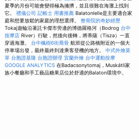
夏季的月份可能會變得極為擁擠，並且很難在海灘上找到
它。
禮儀公司
記帳士 用書推薦
Balatonlelle是主要適合家
庭和想要放鬆的家庭的理想選擇。
整骨院的奇妙經歷
Tokaj遊輪沿著託卡傑市旁邊的博德羅格河（Bodrog
台中
按摩店
River）行駛，然後向後轉，將蒂薩（Tisza）一直
穿過海灘。
台中楓樹6街喬骨
航班從公路橋附近的一個大
停車場出發，最終最終到達乘客登機的地方。
中式外燴菜
單
台胞證基隆
台胞證辦理
宜蘭外燴
台中運動按摩
GOOGLE ANALYTICS
在Badacsonytomaj，Muskátli家
族小餐廳和手工藝品糖果店位於舒適的Balaton環境中。