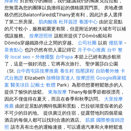
掃家裡
對於較小的團體，我們建議我們的獨家克拉拉船，
您無需為您的團隊以負擔得起的價格購買門票。 房地產價
格仍然比Balatonfüred或Tihany更有利，因此許多人選擇
了第二所房屋。
肌肉酸痛
杜拜簽證
養護中心
由於定居點
的尺寸較小，服務範圍更有限，但是附近的較大城市可以補
償該服務。
按摩證照班
該航班提供了Dömös船站和
Dömös穿越鐵路停止之間的穿越。
公司社團
以前
撥筋筆
-
茶會點心
也許仍然有些人還記得它
月子中心推薦
台中 整
骨
local seo
-
外燴擺盤
台中spa
本節上已經有跑步航班
了，這是一個好消息，它將再次旅行。 聖伊麗莎白公園
（St.
台中西屯區按摩推薦
養生村
指壓課程
自助餐外燴
卡
式台胞證
Elizabeth
除蟑除害達人
按摩證照
Google商家檔
案
醫美項目
記帳士 軟體
Park）為那些想要輕鬆散步的人
提供了愉快的放鬆。
東海按摩
Tihany每個季節都很漂亮，
因此不僅值得在夏天，而且在春季和秋季訪問。
大里按摩
推薦
由於定居點的獨特氛圍和景點，巴拉頓湖度假者的必
不可少的目的地。 提供廣泛的住宿，從露營地到四個星級
酒店的每個人都可以找到合適的酒店。
筋膜
國際整復師證
照
該市具有出色的運輸連接，可以通過汽車和火車輕鬆進