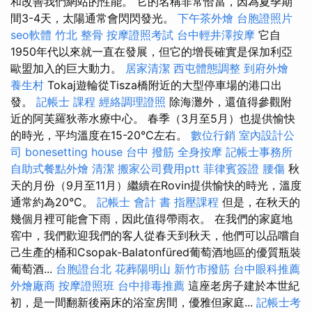
和改善我們網站的性能。 它的名稱非常恰當，因為夏季期
間3-4天，太陽通常會閃閃發光。
下午茶外燴
台胞證照片
seo軟體
竹北 整骨
按摩證照考試
台中輕井澤按摩
它自
1950年代以來就一直在發展，但它的增長確實是保加利亞
歐盟加入的巨大動力。
居家清潔
西屯體態調整
到府外燴
養生村
Tokaj遊輪從Tisza橋附近的大型停車場的港口出
發。
記帳士 課程
經絡調理證照
除海灘外，還值得參觀附
近的阿芙羅狄蒂水療中心。 春季（3月至5月）也提供愉快
的時光，平均溫度在15-20°C左右。
數位行銷
室內設計公
司
bonesetting house
台中 撥筋
全身按摩
記帳士事務所
自助式餐點外燴
清潔
搬家公司費用ptt
菲律賓簽證
腰傷
秋
天的月份（9月至11月）繼續在Rovin提供愉快的時光，溫度
通常約為20°C。
記帳士 會計 書
指壓課程
但是，在秋天的
幾個月裡可能會下雨，因此值得帶雨衣。 在我們的家庭地
窖中，我們歡迎我們的客人從春天到秋天，他們可以品嚐自
己生產的桶和Csopak-Balatonfüred葡萄酒地區的優質瓶裝
葡萄酒...
台胞證台北
花葬陽明山
新竹市撥筋
台中眼科推薦
外燴廠商
按摩證照班
台中排毒推薦
這座老房子建於本世紀
初，是一間翻新後兩床的浴室房間，優雅但家庭...
記帳士考