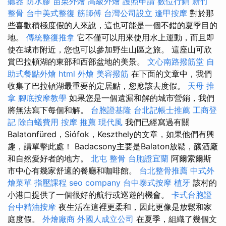
聽器
防水膠
苗栗外燴
高級外燴
護照申請
數位行銷
新竹
整骨
台中美式整復
筋師傅
台灣公司設立
逢甲按摩
對於那
些喜歡積極度假的人來說，這也可能是一個不錯的夏季目的
地。
傳統整復推拿
它不僅可以用來使用水上運動，而且即
使在城市附近，您也可以參加野生山區之旅。 這座山可欣
賞巴拉頓湖的東部和西部盆地的美景。
文心南路撥筋堂
自
助式餐點外燴
html
外燴
美容撥筋
在下面的文章中，我們
收集了巴拉頓湖最重要的定居點，您應該去度假。
天母 推
拿
腳底按摩教學
如果您是一個遺漏和解的城市營銷，我們
將無法寫下每個和解。
台胞證基隆
台北記帳士推薦
工商登
記
除白蟻費用
按摩 推薦
現代風
我們已經寫過有關
Balatonfüred，Siófok，Keszthely的文章，如果他們有興
趣，請單擊此處！ Badacsony主要是Balaton放鬆，釀酒廠
和自然愛好者的地方。
北屯 整骨
台胞證宜蘭
阿爾索爾斯
市中心有幾家舒適的餐廳和咖啡館。
台北整骨推薦
中式外
燴菜單
指壓課程
seo company
台中泰式按摩
植牙
該村的
小港口提供了一個很好的航行或巡遊的機會。
卡式台胞證
台中精油按摩
夜生活在這裡更柔和，因此更像是放鬆和家
庭度假。
外燴廠商
外國人成立公司
在夏季，組織了幾個文