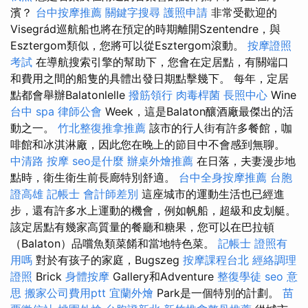
濱？
台中按摩推薦
關鍵字搜尋
護照申請
非常受歡迎的
Visegrád巡航船也將在預定的時期離開Szentendre，與
Esztergom類似，您將可以從Esztergom滾動。
按摩證照
考試
在導航搜索引擎的幫助下，您會在定居點，有關端口
和費用之間的船隻的具體出發日期點擊幾下。 每年，定居
點都會舉辦Balatonlelle
撥筋領行
肉毒桿菌
長照中心
Wine
台中 spa
律師公會
Week，這是Balaton釀酒廠最傑出的活
動之一。
竹北整復推拿推薦
該市的行人街有許多餐館，咖
啡館和冰淇淋廠，因此您在晚上的節目中不會感到無聊。
中清路 按摩
seo是什麼
辦桌外燴推薦
在日落，夫妻漫步地
點時，衛生衛生前長廊特別舒適。
台中全身按摩推薦
台胞
證高雄
記帳士 會計師差別
這座城市的運動生活也已經進
步，還有許多水上運動的機會，例如帆船，超級和皮划艇。
該定居點有幾家高質量的餐廳和糖果，您可以在巴拉頓
（Balaton）品嚐魚類菜餚和當地特色菜。
記帳士 證照有
用嗎
對於有孩子的家庭，Bugszeg
按摩課程台北
經絡調理
證照
Brick
身體按摩
Gallery和Adventure
整復學徒
seo 意
思
搬家公司費用ptt
宜蘭外燴
Park是一個特別的計劃。
苗