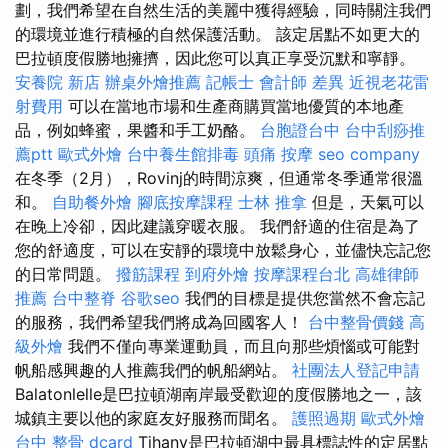
劃，我們希望在自然生活的美麗中獲得經驗，同時關注我們
的環境並進行積極的自然保護活動。 該定居點不如更大的
巴拉頓度假勝地擁擠，因​​此您可以真正享受沉默和寧靜。
安養院 新店
辦桌外燴推薦
記帳士 會計師 差異
近視老花雷
射費用
可以在當地市場和生產商購買當地優質的本地產
品，例如蜂蜜，果醬和手工奶酪。
台胞證台中
台中刮痧推
薦ptt
歐式外燴
台中養生館排毒
頭痛 按摩
seo company
在冬季（2月），Rovinj的時間涼爽，但通常冬季通常很溫
和。
自助餐外燴
腳底按摩課程
士林 推拿
但是，天氣可以
在晚上冷卻，因此建議穿暖衣服。 我們舒適的住宿是為了
您的舒適度，可以在安靜的環境中放鬆身心，並儘快忘記您
的日常問題。
撥筋課程
到府外燴
按摩課程台北
高雄律師
推薦
台中整脊
谷歌seo
我們的目標是提供您當然不會忘記
的服務，我們希望我們將成為回國客人！
台中整骨價錢
高
級外燴
我們不僅向專業運動員，而且向那些煩惱或可能對
帆船感興趣的人推薦我們的帆船網站。
社團法人登記申請
Balatonlelle是巴拉頓湖南岸最受歡迎的度假勝地之一，該
城鎮主要以他的家庭友好服務而聞名。
護照過期
歐式外燴
台中 整骨 dcard
Tihany是巴拉頓湖中最具標誌性的定居點