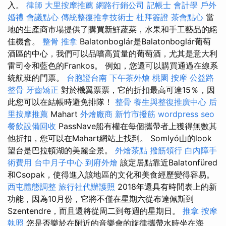
入。
律師
大里按摩推薦
網路行銷公司
記帳士 會計學
戶外
婚禮
會議點心
傳統整復推拿技術士
杜拜簽證
茶會點心
當
地的生產商市場提供了購買新鮮蔬菜，水果和手工藝品的絕
佳機會。
整骨 推拿
Balatonboglár是Balatonboglár葡萄
酒區的中心，我們可以品嚐高質量的葡萄酒，尤其是意大利
雷司令和藍色的Frankos。 例如，您還可以購買通過在線系
統航班的門票。
台胞證台南
下午茶外燴
桃園 按摩
公益路
整骨
牙齒矯正
對於機翼票票，它的折扣最高可達15％，因
此您可以在結帳時避免排隊！
整骨
養生與整復推廣中心
后
里按摩推薦
Mahart
外燴廠商
新竹市撥筋
wordpress seo
餐飲設備回收
PassNave船有權在每個攜帶者上獲得無數其
他折扣，您可以在Mahart網站上找到。 Somlyó山的look
望台是巴拉頓湖的美麗全景。
外燴茶點
撥筋領行
白內障手
術費用
台中月子中心
到府外燴
該定居點靠近Balatonfüred
和Csopak，使得進入該地區的文化和美食經歷變得容易。
西屯體態調整
旅行社代辦護照
2018年還具有時間表上的新
功能，因為10月份，它將不僅在星期六從布達佩斯到
Szentendre，而且還將從周二到每週的星期日。
推拿
按摩
執照
您是否樂於在附近的音樂會的旋律攜帶水時坐在海