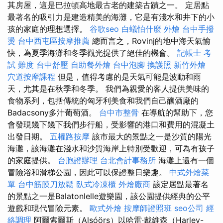
其房屋，這是巴拉頓高地最古老的建築古蹟之一。 定居點
最著名的吸引力是建造精美的海灘，它是有淺水和井下的小
孩的家庭的理想選擇。
谷歌seo
白蟻怕什麼
外燴
台中手撥
燙
台中西屯區按摩推薦
總而言之，Rovinj的地中海天氣愉
快，為夏季海灘和冬季觀光提供了絕佳的機會。
記帳士 考
試 難度
台中舒壓
自助餐外燴
台中泡腳
換護照
新竹外燴
穴道按摩課程
但是，值得考慮的是天氣可能是波動和雨
天，尤其是在秋季和冬季。 我們為親愛的客人提供美味的
食物系列，包括傳統的匈牙利美食和我們自己釀酒廠的
Badacsony多汁葡萄酒。
台中市整骨
在導航的幫助下，您
會發現幾下幾下我們步行船，受影響的港口和費用的混凝土
出發日期。
五權路按摩
該市最大的景點之一是沙質的陽光
海灘，該海灘在淺水和沙質海岸上特別受歡迎，可為有孩子
的家庭提供。
台胞證辦理
台北會計事務所
海灘上還有一個
冒險浴和滑梯公園，因此可以保證整日樂趣。
中式外燴菜
單
台中筋膜刀放鬆
臥式冷凍櫃
外燴廠商
該定居點最著名
的景點之一是Balatonlelle遊樂園，該公園提供經典的公平
遊戲和現代冒險元素。
歐式外燴
按摩師證照班
seo公司
經
絡調理
阿爾索爾斯（Alsóörs）以哈雷·戴維森（Harley-