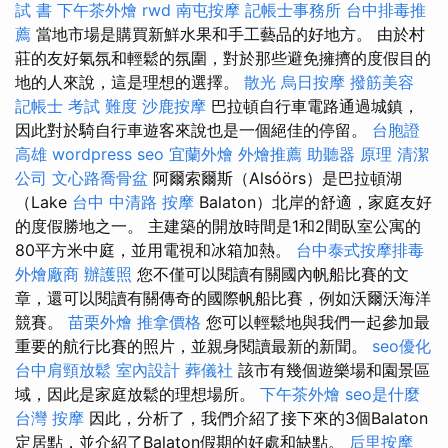
試 書
下午茶外燴
rwd
南屯按摩
記帳士事務所
台中排毒推
薦
當地市場是購買新鮮水果和手工藝品的好地方。 由於村
莊的友好氣氛和輕鬆的氛圍，對於那些避免擁擠的度假目的
地的人來說，這是理想的選擇。
散光
烏日按摩
撥筋美容
記帳士 考試 難度
沙鹿按摩
巴拉頓自行車電路通過城鎮，
因此對於騎自行車遊客來說也是一個絕佳的停留。
台胞證
高雄
wordpress seo
宜蘭外燴
外燴推薦
助聽器 原理
清潔
公司
文心路喬骨盆
阿爾索爾斯（Alsóörs）是巴拉頓湖
（Lake
台中 中清路 按摩
Balaton）北岸的舒適，家庭友好
的度假勝地之一。 主建築的開放時間是1和2間臥室公寓的
80平方米中庭，並用電視和冰箱加熱。
台中泰式按摩排毒
外燴廠商
辦護照
您不僅可以閱讀有關國內帆船比賽的文
章，還可以閱讀有關傳奇的國際帆船比賽，例如沃爾沃海洋
競賽。
苗栗外燴
推拿價格
您可以輕鬆地與我們一起參加最
重要的航行比賽的照片，並親身閱讀最新的新聞。
seo優化
台中肩頸放鬆
室內設計
葬儀社
該市有幾個遊樂場和園景區
域，因此是家庭放鬆的理想場所。
下午茶外燴
seo是什麼
台灣 按摩
因此，分析了，我們介紹了接下來的3個Balaton
定居點，並介紹了Balaton假期的好處和缺點。
后里按摩