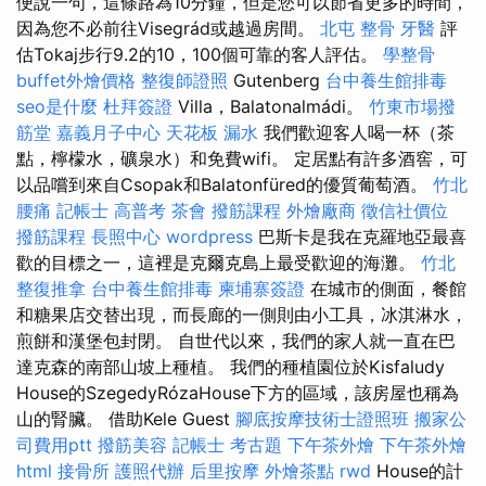
便說一句，這條路為10分鐘，但是您可以節省更多的時間，
因為您不必前往Visegrád或越過房間。
北屯 整骨
牙醫
評
估Tokaj步行9.2的10，100個可靠的客人評估。
學整骨
buffet外燴價格
整復師證照
Gutenberg
台中養生館排毒
seo是什麼
杜拜簽證
Villa，Balatonalmádi。
竹東市場撥
筋堂
嘉義月子中心
天花板 漏水
我們歡迎客人喝一杯（茶
點，檸檬水，礦泉水）和免費wifi。 定居點有許多酒窖，可
以品嚐到來自Csopak和Balatonfüred的優質葡萄酒。
竹北
腰痛
記帳士 高普考
茶會
撥筋課程
外燴廠商
徵信社價位
撥筋課程
長照中心
wordpress
巴斯卡是我在克羅地亞最喜
歡的目標之一，這裡是克爾克島上最受歡迎的海灘。
竹北
整復推拿
台中養生館排毒
柬埔寨簽證
在城市的側面，餐館
和糖果店交替出現，而長廊的一側則由小工具，冰淇淋水，
煎餅和漢堡包封閉。 自世代以來，我們的家人就一直在巴
達克森的南部山坡上種植。 我們的種植園位於Kisfaludy
House的SzegedyRózaHouse下方的區域，該房屋也稱為
山的腎臟。 借助Kele Guest
腳底按摩技術士證照班
搬家公
司費用ptt
撥筋美容
記帳士 考古題
下午茶外燴
下午茶外燴
html
接骨所
護照代辦
后里按摩
外燴茶點
rwd
House的計