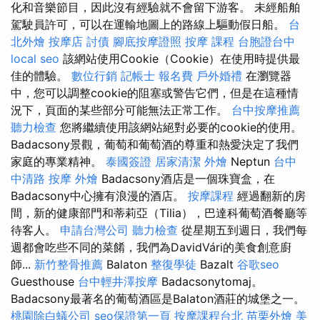
化和音樂節目，因此沒有經驗就不會留下游客。 未經船舶
駕駛員許可，可以在運輸地圖上的路線上驅動假日船。
台
北外燴
按摩店
討債
腳底按摩證照
按摩 課程
台胞證台中
local seo
該網站使用Cookie（Cookie）在使用時提供最
佳的體驗。
數位行銷
記帳士 報名費
戶外婚禮
在瀏覽器
中，您可以調整cookie的阻塞或警告它們，但是在這種情
況下，頁面的某些部分可能無法正常工作。
台中按摩推薦
聽力檢查
您將繼續使用該網站絕對必要的cookie的使用。
Badacsony景觀，葡萄和葡萄酒的尊重和熱愛決定了我們
家庭的專業精神。
泰國簽證
居家清潔
外燴
Neptun
台中
中清路 按摩
外燴
Badacsony酒店是一個珠寶盒，在
Badacsony中心擁有浪漫的酒店。
按摩課程
經過翻新的房
間，新的健康部門和蒂莉亞（Tilia），巴達科葡萄酒餐廳等
待客人。
申請台灣公司
聽力檢查
從星期五到週日，我們每
週都會吃些不同的菜餚，我們為DavidVári的美食創意廚
師...
新竹整骨推薦
Balaton
整復學徒
Bazalt
谷歌seo
Guesthouse
台中輕井澤按摩
Badacsonytomaj。
Badacsony最著名的葡萄酒區是Balaton酒莊的城堡之一。
桃園除白蟻公司
seo保證第一頁
按摩課程台北
苗栗外燴
美