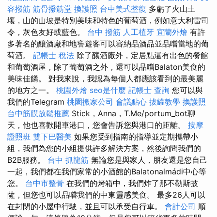
容撥筋
筋骨撥筋堂
換護照
台中美式整復
多虧了火山土
壤，山的山坡是特別美味和特色的葡萄酒，例如意大利雷司
令，灰色友好或藍色。
台中 撥筋
人工植牙
宜蘭外燴
有許
多著名的釀酒廠和地窖遊客可以容納品酒品並品嚐當地的葡
萄酒。
記帳士 稅法
除了釀酒廠外，定居點還有出色的餐館
和葡萄酒屋，除了葡萄酒之外，還可以品嚐Balaton美食的
美味佳餚。 對我來說，我認為每個人都應該看到的最美麗
的地方之一。
桃園外燴
seo是什麼
記帳士 查詢
您可以與
我們的Telegram
桃園搬家公司
會議點心
拔罐教學
換護照
台中筋膜放鬆推薦
Stick，Anna，T.Me/portum_bot聊
天，他也喜歡開車港口，您會告訴您與港口的距離。
按摩
證照班
雙下巴醫美
如果您受到指南的指導並定期攜帶小
組，我們為您的小組提供許多解決方案，然後詢問我們的
B2B服務。
台中 抓龍筋
無論您是與家人，朋友還是您自己
一起，我們都在我們家常的小酒館的Balatonalmádi中心等
您。
台中市整骨
在我們的烤箱中，我們炸了那不勒斯披
薩，但您也可以品嚐我們的中東靈感美食。 最多26人可以
在封閉的小屋中行駛，並且可以承受自行車。
會計公司
順