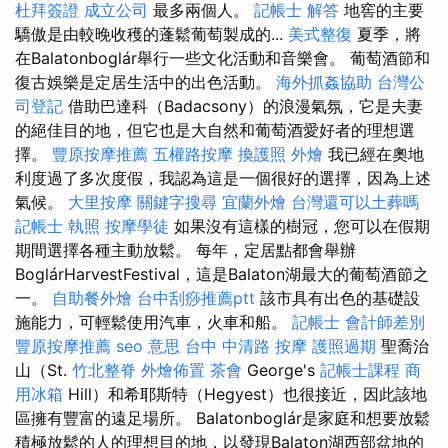
杜拜簽證
成立公司
最多兩個人。
記帳士 解答
地窖的主要
驕傲是由較晚收穫的蓬鬆葡萄製成的...
美式整復
夏季，將
在Balatonboglár舉行一些文化活動和音樂會。 葡萄酒節和
復古娛樂是定居生活中的出色活動。
海外抓姦協助
台灣公
司登記
借助巴達科（Badacsony）的浪漫氣氛，它是夫妻
的絕佳目的地，但它也是大自然和葡萄酒愛好者的理想選
擇。
豐原按摩推薦
五權路按摩
換護照
外燴
我已經在奧地
利度過了多次度假，我認為這是一個很好的選擇，因為上述
氣候。
大里按摩
關鍵字搜尋
宜蘭外燴
台灣還可以土葬嗎
記帳士 執照
按摩學徒
如果沒有這樣的樹冠，您可以在假期
期間選擇各種主動放鬆。 每年，定居點都會舉辦
BoglárHarvestFestival，這是Balaton湖最大的葡萄酒節之
一。
自助餐外燴
台中刮痧推薦ptt
該市具有出色的基礎設
施能力，可輕鬆使用汽車，火車和船。
記帳士 會計師差別
豐原按摩推薦
seo 意思
台中 中清路 按摩
護照過期
聖喬治
山（St.
竹北整脊
外燴佈置
茶會
George's
記帳士課程
商
用冰箱
Hill）和希耶斯特（Hegyest）也很接近，因此該地
區擁有豐富的遠足場所。 Balatonboglár是家庭和想要放鬆
積極放鬆的人的理想目的地，以發現Balaton湖西部盆地的