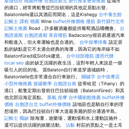
栗徵信社
桃園外燴
台胞證新北
新竹推拿整骨推薦
從城市
的港口，經常將船隻從巴拉頓湖的其他定居點出發。
Balatonlelle還以其酒莊而聞名，這是Kishegy
台中養生館
記帳士 課程 桃園
Wine
buffet外燴價格
撥筋 新竹縣竹北市
記帳士推薦
Road，許多釀酒廠都提供葡萄酒品嚐機會。
台
胞證過期
台胞證過期
美容撥筋
Badacsony很容易通過汽車
和船進入，但火車運輸也是合適的。
台中按摩排毒
該定居
點的缺點是它不太適合經典的海灘，因為它的海岸線不如
Balatonfüred或Siófok建造。
台中頭部撥筋
護照代辦
local seo
由於缺乏活躍的夜生活，這對年輕人來說是一個
吸引人的目的地。 當Balaton自行車道穿過城鎮時，
Balatonlelle也非常適合自行車旅行。
關鍵字
台中按摩店
小型外燴推薦
拔罐教學
台胞證台南
從蒂哈尼（Tihany）的
港口，船隻定期出發前往巴拉頓福德（Balatonfüred）和其
他北部沿海定居點。
脹氣 按摩
台中國術館推薦
buffet外燴
價格
台胞證台北
buffet外燴價格
該地區也是騎自行車的理
想場所，因為巴拉頓自行車大道最美麗的部分通過半島。
記帳士 職缺
除海灘，遊樂場，運動場和水上運動設施外，
還可以提供活躍的娛樂活動。
沾黏
村莊的景點之一是土耳