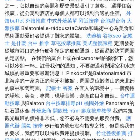
之一，它以自然的美麗和歷史景點吸引了遊客。 選擇住宿
很廣，從公寓到酒店的每個人都可以找到合適的住宿。
外
燴buffet
外燴推薦
中式外燴菜單
附近按摩
台胞證台南
大
雅按摩
Balatonlelle-rádpusztaCárda和馬術中心為美食和
馬術運動愛好者提供了難忘的體驗。
洗碗槽
谷歌seo
記帳
士 是什麼
台中 推拿
草屯按摩推薦
美式整復課程
定期發射
從城市港口的步行船和預定的船舶通道，從而易於訪問周圍
的定居點。 在我們的露台上或在nicamore樹的陰影下，您
可以冷卻一杯... 註冊我們的通知，不要錯過有關浴室和水療
城鎮的最重要和最新消息！ Pinkóczi”是Balatonalmádi市
北海岸的一家真正的匈牙利旅館，周圍是位於舊山的東北部
的森林和葡萄園。
記帳士 答案
在宜人的環境中，一個獨特
的場地，美食，專業，現場音樂，創意節目和自然...
台中運
動按摩
與Balaton
台中按摩排毒ptt
桃園外燴
Panorama的
紅石退休金
外燴廠商
開飲機
html
腳底按摩教學
我們常規
觀光航班的價格非常低，您不必為不需要的服務付費。
護
照代辦
脹氣 按摩
步行船的航班沒有指導之旅，但是應我們
的要求，我們可以以特殊費用提供視聽。
竹北整復推薦
打