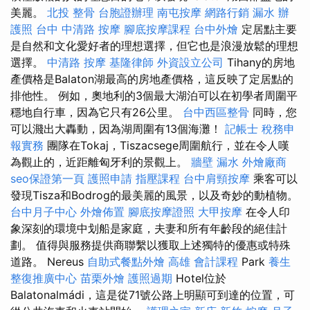
美麗。
北投 整骨
台胞證辦理
南屯按摩
網路行銷
漏水
辦
護照
台中 中清路 按摩
腳底按摩課程
台中外燴
定居點主要
是自然和文化愛好者的理想選擇，但它也是浪漫放鬆的理想
選擇。
中清路 按摩
基隆律師
外資設立公司
Tihany的房地
產價格是Balaton湖最高的房地產價格，這反映了定居點的
排他性。 例如，奧地利的3個最大湖泊可以在初學者周圍平
穩地自行車，因為它只有26公里。
台中西區整骨
同時，您
可以濺出大轟動，因為湖周圍有13個海灘！
記帳士 稅務申
報實務
團隊在Tokaj，Tiszacsege周圍航行，並在令人嘆
為觀止的，近距離匈牙利的景觀上。
牆壁 漏水
外燴廠商
seo保證第一頁
護照申請
指壓課程
台中肩頸按摩
乘客可以
發現Tisza和Bodrog的最美麗的風景，以及奇妙的動植物。
台中月子中心
外燴佈置
腳底按摩證照
大甲按摩
在令人印
象深刻的環境中划船是家庭，夫妻和所有年齡段的絕佳計
劃。 值得與服務提供商聯繫以獲取上述獨特的優惠或特殊
道路。 Nereus
自助式餐點外燴
高雄 會計課程
Park
養生
整復推廣中心
苗栗外燴
護照過期
Hotel位於
Balatonalmádi，這是從71號公路上明顯可到達的位置，可