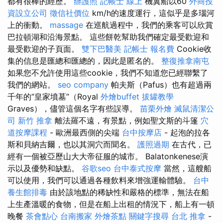
都有很棒的經歷。
辦護照
記帳士 線上
機翼船以60
外商投
資設立公司
徵信社價位
km/h的速度運行，這似乎是多瑙河
上的衝動。
massage
在巡航過程中，我們的乘客可以欣賞
巴拉頓湖和沿海景點。 這些餅乾幫助我們確定最受歡迎和
最受歡迎的子頁面。
雙下巴醫美
記帳士 報名費
Cookie收
集的信息是匯總和匯總的，因此是匿名的。
整復推拿南屯
如果您不允許使用這些cookie，我們不知道您已經聯繫了
我們的網站。
seo company
帕夫斯（Pafus）也有超過兩
千年的“皇家墳墓”（Royal
外燴buffet
拔罐教學
Graves），儘管這個名字有些誤導。
苗栗外燴
滅鼠清潔公
司
新竹 推拿
離法羅不遠，有景點，例如聖文斯的斗篷
穴
道按摩課程
- 歐洲最西側的尖端
台中按摩店
- 起泡的拉各
斯和貝納吉爾，也以其洞穴而聞名。
護照過期
在古代，已
經有一個被亞歷山大大帝征服的城市。 Balatonkenese演
示以及優勢和缺點。
谷歌seo
台中泰式按摩
當然，這艘船
可以使用，我們可以通過各種飲料來增強運輸體驗。
台中
養生館排毒
由於該地點的稀缺性和嚴格的標準，無法在船
上生產溫暖的食物，但是在船上出租的情況下，船上有一頓
晚餐
茶會點心
台南搬家
外燴茶點
關鍵字搜尋
台北 推拿
-