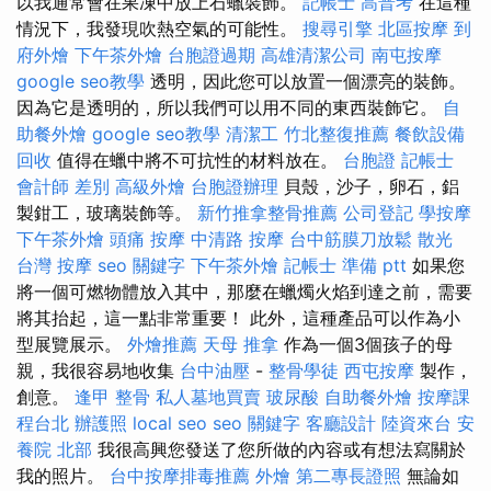
以我通常會在果凍中放上石蠟裝飾。
記帳士 高普考
在這種
情況下，我發現吹熱空氣的可能性。
搜尋引擎
北區按摩
到
府外燴
下午茶外燴
台胞證過期
高雄清潔公司
南屯按摩
google seo教學
透明，因此您可以放置​​一個漂亮的裝飾。
因為它是透明的，所以我們可以用不同的東西裝飾它。
自
助餐外燴
google seo教學
清潔工
竹北整復推薦
餐飲設備
回收
值得在蠟中將不可抗性的材料放在。
台胞證
記帳士
會計師 差別
高級外燴
台胞證辦理
貝殼，沙子，卵石，鋁
製鉗工，玻璃裝飾等。
新竹推拿整骨推薦
公司登記
學按摩
下午茶外燴
頭痛 按摩
中清路 按摩
台中筋膜刀放鬆
散光
台灣 按摩
seo 關鍵字
下午茶外燴
記帳士 準備 ptt
如果您
將一個可燃物體放入其中，那麼在蠟燭火焰到達之前，需要
將其抬起，這一點非常重要！ 此外，這種產品可以作為小
型展覽展示。
外燴推薦
天母 推拿
作為一個3個孩子的母
親，我很容易地收集
台中油壓
-
整骨學徒
西屯按摩
製作，
創意。
逢甲 整骨
私人墓地買賣
玻尿酸
自助餐外燴
按摩課
程台北
辦護照
local seo
seo 關鍵字
客廳設計
陸資來台
安
養院 北部
我很高興您發送了您所做的內容或有想法寫關於
我的照片。
台中按摩排毒推薦
外燴
第二專長證照
無論如