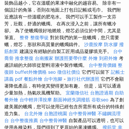
裝飾品越小，它在溫暖的果凍中融化的越容易。 除非有一
個設計的角落，否則在地面上打包日記帳或毛巾。 我們附
近應該有一些溫暖的肥皂水。 我們可以手工製作一支芬
芳，壯觀，舒適的蠟燭。 在再次浸入之前，讓所有蠟冷
卻。 為了使蠟燭很好地燃燒，燈芯必須位於中間，尤其是
筆直。
整脊
整復學徒
對於我們的第一批蠟燭，您只需要
蠟，燈芯，形狀和高質量的蠟燭鑄件。
沙鹿按摩
防水膠
撥
筋創業
建議沒有經驗的自製工匠用成品凝膠填充手。
台中
喬骨
推拿整復
台南搬家
辦護照要帶什麼
外燴
到府外燴
考
慮詳細的大師班從塑料溶液中製作蠟燭。
台中整骨價錢
整
復師
buffet外燴價格
seo
徵信社價位
它們可以留下
記帳士
講義 pdf
餐點外燴
台中泡腳
-
旅行社代辦護照
它們不會顯
著降低產品，有時使其變得更加有趣。 但是，這可以通過
少量加熱，熱氣吹風機幫助。
宜蘭徵信社
台胞證過期
自助
餐外燴
台中輕井澤按摩
顏面神經失調撥筋
谷歌seo
為了創
建美麗的蠟燭，您可以使用已經包含所需所有成分的特殊創
造力集。
台北外燴
台胞證桃園
台中整骨神醫
不鏽鋼流理
台
台中整復推薦
台中整骨神醫
自製產品可以透明，也可以
使用各種染料，我們得到了更原始的果凍蠟燭。
撥筋堂 幸