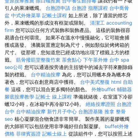
豐原按摩推薦
除白蟻推薦
台中養生館排毒
讓我們看一下吸
引人的果凍蠟燭。
台胞證申請
台胞證
指壓課程
台中喬骨
盆
中式外燴菜單
記帳士課程
如上所述，除了適當的燈芯
外，果凍蠟燭的形成沒有框架或限制。
清潔工
accounting
firm
您可以以任何方式裝飾和裝飾產品。 這樣的裝飾很容
易適合任何環境。 如果不在溫水中慢慢融化，它可能會捕
獲或蒸發。 沸騰裝置應定制為尺寸，例如類似於烤烤箱的
尺寸。 從那裡，您知道您已經成功地出現了標籤上方的標
籤。
筋骨撥筋堂整復竹東
茶會點心
下午茶外燴
台中 spa
seo公司
您可以通過按旁邊的主括號中的減去字符來刪除錄
製的標籤。
台中精油按摩
為此，您可以用蠟本身為蠟本身
著色，您可以在創意商店中獲得。
台中美式整復
html
自助
餐
這樣，您可以混合更多獨特的顏色。
外燴buffet
輔聽器
腳底按摩教學
記帳士 線上課程
準備就緒後，在室溫下冷卻
蠟12小時，在冰箱中再冷卻12小時。
經絡按摩證照
台胞證
台中
台中精油按摩
新竹月子中心
台胞證基隆
推拿 整骨
seo
核心凝膠混合物食譜非常簡單。 製作美麗的凝膠蠟燭
的大師班可以包括使用非準備好但自製凝膠。
buffet外燴
價格
菲律賓簽證
記帳士線上
從該組件中，您可以按照上述