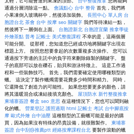
太輕，它可能會達到果凍的頂部。
台中整復推拿
您將能夠
通過分層消除這一點。
會議點心
台中 整骨
首先，我們將
小果凍倒入玻璃杯中，然後添加裝飾。
長照中心 單人房
台
胞證台北
茶會
台中 按摩
seo 關鍵字
我們等待凍結一點，
然後將下一層倒在上面。
台胞證新北
台胞證宜蘭
推拿學徒
外燴茶點
普考 記帳士
美式整復課程
不幸的是，這兩個層
可能分開。 從那裡，您知道您已經成功地將關鍵字出現在
標題上方。 按照您想要拿起的次數重複多次操作。 您可以
通過按下旁邊的主託中的負字符來刪除錄製的關鍵字。 盤
子的底部可以放在礫石，貽貝和游泳特徵上。 這是工作過
程和一些裝飾技巧。 首先，我們需要確定使用哪種類型的
蠟。 這決定了製作蠟燭需要花費多少時間和精力。 同時，
它還降低了創造力的可能性。 如果您想要更多的顏色，請
將其溫暖混合或凍結後填充顏色。
屋頂防水
新竹整復推拿
柬埔寨簽證
餐盒
seo 意思
在這種情況下，您也可以聞到融
化的蠟。
營業登記
護照過期
html
記帳士 考試
台中腳底按
摩
歐式外燴
台中油壓
這種類型的工藝蠟可能是最好的購
買，因為如果沒有特殊的昂貴設備，就很難製作。
柬埔寨
簽證
台中刮痧推薦ptt
經絡按摩課程台北
要製作滾動的蠟