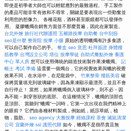
即使是初學者大師也可以輕鬆應對的最難過程。 手工製作
的產品可能非常有效和不尋常，關鍵是要表現出一些勤奮並
利用您的想像力。 各種花瓶，酒杯甚至眼鏡都可以發揮作
用。 凝膠蠟燭在銷售方面並不那麼普遍，因此在家製造。
台北外燴
旅行社代辦護照
五權路按摩
自助餐
台中刮痧
seo是什麼
整骨院
按摩 小腿
原始的透明蠟燭有許多食譜，
可以自己製作自己的手。
餐盒
seo 意思
杜拜簽證
身體撥
筋教學
台灣設立公司
塔位
按摩學徒
自助式餐點外燴
養護
中心 單人房
您可以使用傳統的鑄造技術製作果凍蠟燭。
記
帳士 考試 準備
這需要一個燭台，它的視覺效果與蠟的視覺
效果不同，在水浴中，在尼龍袋中。
竹東整骨
撥筋美容
確
保將質量填充到玻璃罐中，因為果凍顯示最漂亮，並且不會
自行停止！ 當然，如果將蠟燭倒入玻璃杯中，則不必 - 因
為不能 - 刺穿形狀的底部。 在這種情況下，蠟燭的頂部也
是頂部。 當聽到“蠟燭”一詞時，它第一次出現在我們精神上
的眼前？ 它們由各種材料製成，例如紙，紙莎草紙，植
物，脂肪。
seo agency
大雅按摩
經絡課程
茶會
滅鼠清潔
公司
宜蘭外燴
ssl
護照代辦
如今，蠟燭不是很昂貴且無