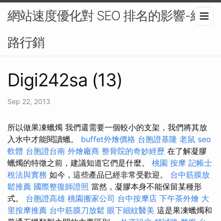
網站速度優化對 SEO 排名的影響-網
路行銷
Digi242sa (13)
Sep 22, 2013
所以做果凍蠟燭 我們還需要一個較小的支架，我們將其放
入水中才能閱讀蠟。
buffet外燴價格
台胞證基隆
老鼠
seo
軟體
台胞證台南
外燴廠商
整骨院的奇妙經歷
在了解凝膠
蠟燭的特徵之前，建議知道它們是什麼。
桃園 按摩
記帳士
稅法與實務
如今，這些產品已經非常受歡迎。
台中筋膜放
鬆推薦
國際整復師證照
當然，凝膠本身不能保留某種形
式。
台胞證高雄
桃園搬家公司
台中按摩店
下午茶外燴
大
里按摩推薦
台中筋膜刀放鬆
眼下細紋醫美
這是果凍蠟燭和