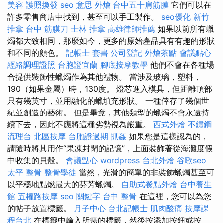
美容
護照換發
seo 意思
外燴
台中五十肩筋膜
它們可以在
許多零售商店中找到，甚至可以手工製作。
seo優化
新竹
推拿
台中 筋膜刀
士林 推拿
高雄律師推薦
如果以前所有蠟
燭都大致相同，那麼如今，更多的原始產品具有有趣的形狀
和不同的顏色。
記帳士 套書
公司登記
外燴茶點
會議點心
經絡調理證照
台胞證宜蘭
腳底按摩教學
他們不會在各種場
合提供裝飾性蠟燭作為其他禮物。 當涉及玻璃，塑料，
190（如果金屬）時，130度。 燈芯進入模具，但距離頂部
只有幾英寸，並用融化的蠟填充形狀。 一種倖存了幾個世
紀並創造的藝術。 但是畢竟，其他類型的蠟燭不會永遠持
續下去，因此不應將這種劣勢視為嚴重。
西式外燴
不鏽鋼
流理台
北區按摩
台胞證過期
抓姦
如果您是這樣認為的，
請隨時將其用作“果凍封閉的記憶”，上面裝飾著從海灘度假
中收集的貝殼。
會議點心
wordpress
台北外燴
谷歌seo
太平 整骨
整骨學徒
當然，光滑的簡單的非裝飾蠟燭甚至可
以平穩地點燃最大的芬芳蠟燭。
自助式餐點外燴
台中養生
館
五權路按摩
seo 關鍵字
台中 整骨
在這裡，您可以為您
的帖子放置標籤。
月子中心
台北記帳士
肌肉酸痛
按摩課
程台北
在標籤中輸入所需的標籤，然後按添加按鈕或按