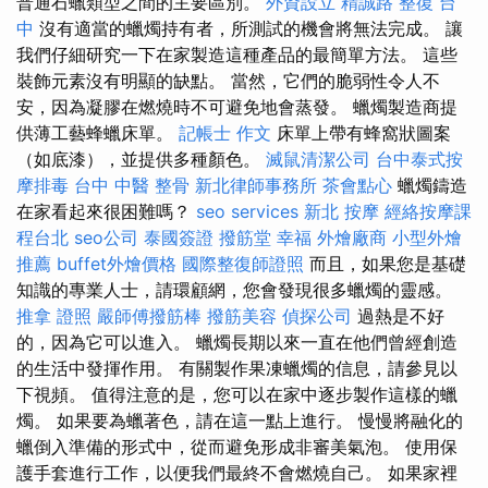
普通石蠟類型之間的主要區別。
外資設立
精誠路 整復 台
中
沒有適當的蠟燭持有者，所測試的機會將無法完成。 讓
我們仔細研究一下在家製造這種產品的最簡單方法。 這些
裝飾元素沒有明顯的缺點。 當然，它們的脆弱性令人不
安，因為凝膠在燃燒時不可避免地會蒸發。 蠟燭製造商提
供薄工藝蜂蠟床單。
記帳士 作文
床單上帶有蜂窩狀圖案
（如底漆），並提供多種顏色。
滅鼠清潔公司
台中泰式按
摩排毒
台中 中醫 整骨
新北律師事務所
茶會點心
蠟燭鑄造
在家看起來很困難嗎？
seo services
新北 按摩
經絡按摩課
程台北
seo公司
泰國簽證
撥筋堂 幸福
外燴廠商
小型外燴
推薦
buffet外燴價格
國際整復師證照
而且，如果您是基礎
知識的專業人士，請環顧網，您會發現很多蠟燭的靈感。
推拿 證照
嚴師傅撥筋棒
撥筋美容
偵探公司
過熱是不好
的，因為它可以進入。 蠟燭長期以來一直在他們曾經創造
的生活中發揮作用。 有關製作果凍蠟燭的信息，請參見以
下視頻。 值得注意的是，您可以在家中逐步製作這樣的蠟
燭。 如果要為蠟著色，請在這一點上進行。 慢慢將融化的
蠟倒入準備的形式中，從而避免形成非審美氣泡。 使用保
護手套進行工作，以便我們最終不會燃燒自己。 如果家裡