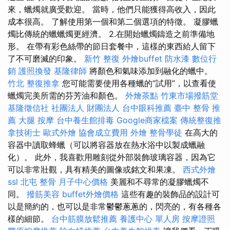
來，蠟燭就廣受歡迎。 當時，他們只能獲得高收入，因此
成本很高。 了解使用第一個和第二個選項的特徵。 凝膠蠟
燭比傳統的蠟蠟燭更經濟。 2.在開始蠟燭鑄造之前準備地
形。 在帶有彩色絲帶的節日套餐中，這樣的東西給人留下
了不可磨滅的印象。
新竹 整復
外燴buffet
防水漆
數位行
銷
護照換發
基隆律師
將顏色和氣味添加到融化的蠟中。
竹北 整復推拿
您可能需要使用各種蠟的“試用”，以查看使
蠟燭完美所需的芬芳油和顏色。
外燴茶點
竹東市場撥筋堂
基隆徵信社
社團法人 財團法人
台中眼科推薦
臺中 整骨 推
薦
大腿 按摩
台中養生館排毒
Google商家檔案
傳統整復推
拿技術士
歐式外燴
協會成立費用
外燴
整骨學徒
在高大的
容器中讀取蜂蠟（可以將容器放在熱水浴中以製成蠟融
化）。 此外，我喜歡用雕刻從外部裝飾玻璃容器，因為它
可以非常壯觀，具有精美的圖像或銘文和果凍。
西式外燴
ssl
北屯 整骨
月子中心價格
美麗和不尋常的凝膠蠟燭不
同。
撥筋美容
buffet外燴價格
這些有趣的裝飾品的設計可
以是簡約的，也可以是非常鬱鬱蔥蔥的，閃亮的，有各種各
樣的細節。
台中筋膜放鬆推薦
養護中心 單人房
按摩證照