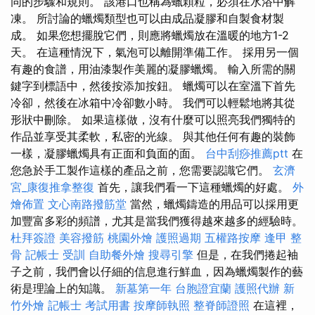
同的步驟和規則。 該港口也稱為蠟顆粒，必須在水浴中解
凍。 所討論的蠟燭類型也可以由成品凝膠和自製食材製
成。 如果您想擺脫它們，則應將蠟燭放在溫暖的地方1-2
天。 在這種情況下，氣泡可以離開準備工作。 採用另一個
有趣的食譜，用油漆製作美麗的凝膠蠟燭。 輸入所需的關
鍵字到標語中，然後按添加按鈕。 蠟燭可以在室溫下首先
冷卻，然後在冰箱中冷卻數小時。 我們可以輕鬆地將其從
形狀中刪除。 如果這樣做，沒有什麼可以照亮我們獨特的
作品並享受其柔軟，私密的光線。 與其他任何有趣的裝飾
一樣，凝膠蠟燭具有正面和負面的面。
台中刮痧推薦ptt
在
您急於手工製作這樣的產品之前，您需要認識它們。
玄濟
宮_康復推拿整復
首先，讓我們看一下這種蠟燭的好處。
外
燴佈置
文心南路撥筋堂
當然，蠟燭鑄造的用品可以採用更
加豐富多彩的頻譜，尤其是當我們獲得越來越多的經驗時。
杜拜簽證
美容撥筋
桃園外燴
護照過期
五權路按摩
逢甲 整
骨
記帳士 受訓
自助餐外燴
搜尋引擎
但是，在我們捲起袖
子之前，我們會以仔細的信息進行鮮血，因為蠟燭製作的藝
術是理論上的知識。
新墓第一年
台胞證宜蘭
護照代辦
新
竹外燴
記帳士 考試用書
按摩師執照
整脊師證照
在這裡，