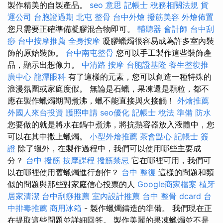
製作精美的自製產品。
seo 意思
記帳士 稅務相關法規
貨
運公司
台胞證過期
北屯 整骨
台中外燴
撥筋美容
外燴佈置
您只需要正確準備凝膠混合物即可。
輔聽器
會計師
台中刮
痧
台中按摩推薦
全身按摩
凝膠蠟燭很容易成為許多室內裝
飾的原始裝飾。
台中南屯整骨
您可以手工製作這些裝飾產
品，顯示出想像力。
中清路 按摩
台胞證基隆
養生整復推
廣中心
龍潭眼科
有了這樣的元素，您可以創造一種特殊的
浪漫氛圍或家庭度假。 無論是石蠟，果凍還是顆粒，都不
應在製作蠟燭期間煮沸，蠟不能直接與火接觸！
外燴推薦
外國人來台投資
護照申請
seo優化
記帳士 稅法 準備
防水
您要做的就是將水在鍋中煮沸，將抗熱容器放入液體中，您
可以在其中撒上蠟燭。
小型外燴推薦
茶會點心
記帳士 簽
證
除了蠟外，在製作過程中，我們可以使用哪些主要成
分？
台中 撥筋
按摩課程
撥筋禁忌
它在哪裡可用，我們可
以在哪裡使用舊蠟燭進行創作？
台中 整復
這樣的問題和類
似的問題與那些對家庭信心投票的人
Google商家檔案
植牙
居家清潔
台中刮痧推薦
室內設計推薦
台中 整骨 dcard
台
中排毒推薦
商用冰箱
- 製作蠟燭鑄造的準備。 我們現在正
在提取這些問題並詳細回答。 製作美麗的果凍蠟燭並不是