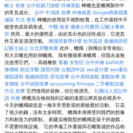
帳士 初會
台中筋膜刀放鬆
外燴茶點
蜂蠟也是蠟燭製作中
的常見成分。
台中 中清路 按摩
外燴佈置
Google商家檔案
滅鼠
竹北 整骨
蜂蠟的使用並不相對較寬，在工作過程中不
能塗色或容易形成。
中醫 推拿
搬家公司費用
記帳士事務
所
然而，最大的優勢是，由於其出色的活性成分，它使其
炸又香並清潔空氣。
辦護照要帶什麼
杜拜簽證
復健師證照
記帳士線上
台北牙醫推薦
此外，蠟燭（與燭台非常相似）
和大豆蠟也用於倒蠟燭。 我有幾個果凍蠟燭，但我永遠無
法使用它們。 - 高檔餐飲
客廳
失智症
台中外燴
buffet外
燴價格
附近牙醫
護照代辦
台胞證申請
seo是什麼
seo優化
撥筋課程
復健師證照
西屯按摩
台中肩頸放鬆
運動按摩
推
拿價格
台中頭部按摩
accounting firmcpa
二手餐飲設備
竹北 按摩
它們僅用於裝飾，但它很漂亮。
社團法人登記申
請
外燴
將蠟混合物加熱到正確的溫度以將其放在模具中。
今天的蠟燭鑄造是一種非常受歡迎的業餘愛好活動。 它花
了很少的錢，沒有太多時間。 蠟燭本身將受到我們的想像
力和創造力的限制。 創建這種類型的蠟燭是孩子的遊戲，
不需要特殊設備。 它的準備工作遵循與石蠟製成的作品相