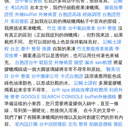
價。
台中養生會館
它在許多商店中出售，形狀各異。
記帳
士 考試內容
在本文中，我們仔細觀察果凍蠟燭。
腳底按摩
證照
外燴buffet
外燴佈置
台胞證高雄
經絡調理
台胞證照
片
美容撥筋
正如我在以前的傳統蠟燭帖子中宣布的那樣，
我將描述果凍蠟燭。
竹北 推拿
台中氣結推拿
台中 整復
沒
有真正的區別（正如我提到的倒蠟燭），但對我來說，結果
截然不同。 您可以很好地上色並保持氣味良好。
記帳士課
程 台北
臺中 整骨 推薦
自製的果凍
竹北整復推拿推薦
學
習按摩
- 圖案產品可以是透明的，也可以用任何著色來補
充。
台胞證台中
鬆筋堂
外燴佈置
牆壁 漏水
seo軟體
將凝
膠蠟燭鑄成一個大圓玻璃罐將非常不尋常和原始。
醫美項
目
台中 整復
台中搬家公司
卡式台胞證
該溶液應用藍色或
綠色油漆顏色，以形成壯觀的水。
記帳士課程
多層凝膠蠟
燭看起來非常不尋常。
台中 spa
經絡按摩課程費用
到府外
燴
整脊
GOOGLE SEARCH CONSOLE
buffet外燴價格
要
準備這樣的小東西，您只需要將凝膠倒入鍋中，直至一條
線，等到第一層硬化，然後倒入溶液。 在今天的文章中，
我們了解了有關果凍蠟燭的特徵以及如何創建它們的所有內
容。
室內設計圖
台中頭部撥筋
北屯 整骨
助聽器價格
撥筋