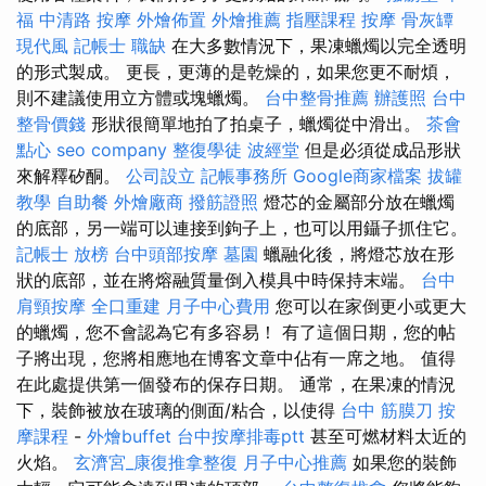
福
中清路 按摩
外燴佈置
外燴推薦
指壓課程
按摩
骨灰罈
現代風
記帳士 職缺
在大多數情況下，果凍蠟燭以完全透明
的形式製成。 更長，更薄的是乾燥的，如果您更不耐煩，
則不建議使用立方體或塊蠟燭。
台中整骨推薦
辦護照
台中
整骨價錢
形狀很簡單地拍了拍桌子，蠟燭從中滑出。
茶會
點心
seo company
整復學徒
波經堂
但是必須從成品形狀
來解釋矽酮。
公司設立
記帳事務所
Google商家檔案
拔罐
教學
自助餐
外燴廠商
撥筋證照
燈芯的金屬部分放在蠟燭
的底部，另一端可以連接到鉤子上，也可以用鑷子抓住它。
記帳士 放榜
台中頭部按摩
墓園
蠟融化後，將燈芯放在形
狀的底部，並在將熔融質量倒入模具中時保持末端。
台中
肩頸按摩
全口重建
月子中心費用
您可以在家倒更小或更大
的蠟燭，您不會認為它有多容易！ 有了這個日期，您的帖
子將出現，您將相應地在博客文章中佔有一席之地。 值得
在此處提供第一個發布的保存日期。 通常，在果凍的情況
下，裝飾被放在玻璃的側面/粘合，以使得
台中 筋膜刀
按
摩課程
-
外燴buffet
台中按摩排毒ptt
甚至可燃材料太近的
火焰。
玄濟宮_康復推拿整復
月子中心推薦
如果您的裝飾