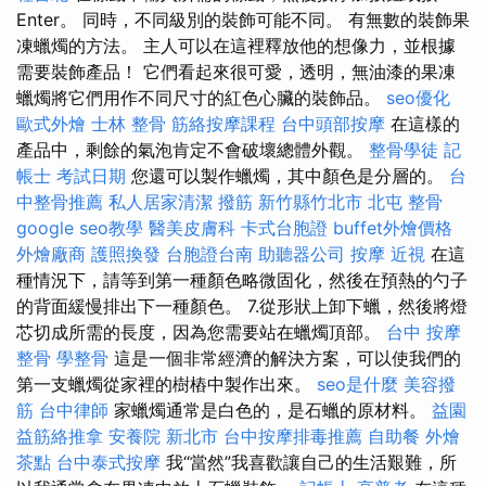
Enter。 同時，不同級別的裝飾可能不同。 有無數的裝飾果
凍蠟燭的方法。 主人可以在這裡釋放他的想像力，並根據
需要裝飾產品！ 它們看起來很可愛，透明，無油漆的果凍
蠟燭將它們用作不同尺寸的紅色心臟的裝飾品。
seo優化
歐式外燴
士林 整骨
筋絡按摩課程
台中頭部按摩
在這樣的
產品中，剩餘的氣泡肯定不會破壞總體外觀。
整骨學徒
記
帳士 考試日期
您還可以製作蠟燭，其中顏色是分層的。
台
中整骨推薦
私人居家清潔
撥筋 新竹縣竹北市
北屯 整骨
google seo教學
醫美皮膚科
卡式台胞證
buffet外燴價格
外燴廠商
護照換發
台胞證台南
助聽器公司
按摩
近視
在這
種情況下，請等到第一種顏色略微固化，然後在預熱的勺子
的背面緩慢排出下一種顏色。 7.從形狀上卸下蠟，然後將燈
芯切成所需的長度，因為您需要站在蠟燭頂部。
台中 按摩
整骨
學整骨
這是一個非常經濟的解決方案，可以使我們的
第一支蠟燭從家裡的樹樁中製作出來。
seo是什麼
美容撥
筋
台中律師
家蠟燭通常是白色的，是石蠟的原材料。
益園
益筋絡推拿
安養院 新北市
台中按摩排毒推薦
自助餐
外燴
茶點
台中泰式按摩
我“當然”我喜歡讓自己的生活艱難，所