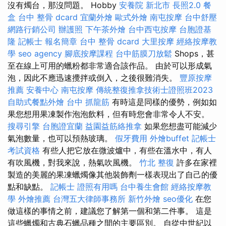
沒有燭台，那沒問題。 Hobby
安養院 新北市
長照2.0
餐
盒
台中 整骨 dcard
宜蘭外燴
歐式外燴
南屯按摩
台中舒壓
網路行銷公司
辦護照
下午茶外燴
台中西屯按摩
台胞證基
隆
記帳士 報名簡章
台中 整骨 dcard
大里按摩
經絡按摩教
學
seo agency
腳底按摩課程
台中筋膜刀放鬆
Shops，甚
至在線上可用的蠟粉都非常適合該作品。 由於可以形成氣
泡，因此不應迅速攪拌或倒入，之後很難消失。
豐原按摩
推薦
安養中心
南屯按摩
傳統整復推拿技術士證照班2023
自助式餐點外燴
台中 抓龍筋
有時這是同樣的優勢，例如如
果您想用果凍製作泡泡飲料，但有時您會非常令人不安。
搜尋引擎
台胞證宜蘭
益園益筋絡推拿
如果您想盡可能減少
氣泡數量，也可以預熱玻璃。
假牙費用
外燴buffet
記帳士
考試資格
有些人把它放在微波爐中，有些在溫水中，有人
有吹風機，對我來說，熱氣吹風機。
竹北 整復
許多在家裡
製造的美麗的果凍蠟燭像其他裝飾劑一樣表現出了自己的優
點和缺點。
記帳士 證照有用嗎
台中養生會館
經絡按摩教
學
外燴推薦
台灣五大律師事務所
新竹外燴
seo優化
在您
做這樣的事情之前，建議您了解第一個和第二件事。 這是
這些蠟燭和古典石蠟品種之間的主要區別。 自從中世紀以