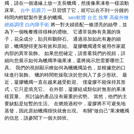
燭，請在一個邊緣上放一支長蠟燭，然後像果凍卷一樣滾動
床單。
台中 筋膜刀
一旦習慣了它，就可以在不到一分鐘的
時間內輕鬆製作更多的蠟燭。
seo軟體
台北 按摩
高級外燴
經絡調理
白內障手術
將一對夫婦搭配一條漂亮的絲帶，並
為下一個晚餐獲得很棒的禮物。 它通常裝飾有美麗的珠
子，花朵成分，貽貝和鵝卵石。 通過添加如此有趣的細
節，蠟燭變得更加有效和原始。 凝膠蠟燭通常被用作家庭
內部的異常裝飾。 如果您想確定，請查看我們的視頻，詳
細向您展示如何為蠟燭準備果凍，還將揭示您需要哪些工
具。 我們的視頻顯示瞭如何為蠟蠟燭染色，並根據您的口
味進行裝飾。 蠟的時間乾燥取決於您倒入了多少形狀。 最
近，凝膠蠟燭一直在越來越受歡迎。 僅凝膠不能保持其形
式，它只是填充它。 在外部，凝膠組成類似於無形的果凍
樣質量。 所討論的產品沒有嚴重的劣勢。 當然，他們的主
要缺點是短暫的生活。 在燃燒過程中，凝膠將不可避免地
蒸發，因此原始蠟燭很快就會出現。 有關“做自己”果凍蠟燭
的信息，請參閱下一個大師班。