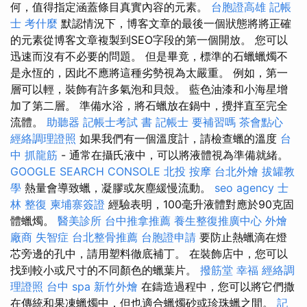
何，值得指定涵蓋條目真實內容的元素。
台胞證高雄
記帳
士 考什麼
默認情況下，博客文章的最後一個狀態將將正確
的元素從博客文章複製到SEO字段的第一個開放。 您可以
迅速而沒有不必要的問題。 但是畢竟，標準的石蠟蠟燭不
是永恆的，因此不應將這種劣勢視為太嚴重。 例如，第一
層可以輕，裝飾有許多氣泡和貝殼。 藍色油漆和小海星增
加了第二層。 準備水浴，將石蠟放在鍋中，攪拌直至完全
流體。
助聽器
記帳士考試 書
記帳士 要補習嗎
茶會點心
經絡調理證照
如果我們有一個溫度計，請檢查蠟的溫度
台
中 抓龍筋
- 通常在攝氏液中，可以將液體視為準備就緒。
GOOGLE SEARCH CONSOLE
北投 按摩
台北外燴
拔罐教
學
熱量會導致蠟，凝膠或灰塵緩慢流動。
seo agency
士
林 整復
柬埔寨簽證
經驗表明，100毫升液體對應於90克固
體蠟燭。
醫美診所
台中推拿推薦
養生整復推廣中心
外燴
廠商
失智症
台北整骨推薦
台胞證申請
要防止熱蠟滴在燈
芯旁邊的孔中，請用塑料徹底補丁。 在裝飾店中，您可以
找到較小或尺寸的不同顏色的蠟葉片。
撥筋堂 幸福
經絡調
理證照
台中 spa
新竹外燴
在鑄造過程中，您可以將它們撒
在傳統和果凍蠟燭中，但也適合蠟燭砂或珍珠蠟之間。
記