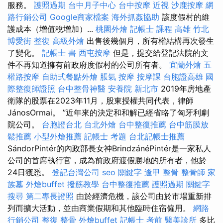
服務。
護照過期
台中月子中心
台中按摩
近視
沙鹿按摩
網
路行銷公司
Google商家檔案
海外抓姦協助
該度假村的維
護成本（增值稅增加）...
桃園外燴
記帳士 課程 高雄
竹北
博愛街 整復
高級外燴
出售後幾個月，所有權結構再次發生
了變化。
記帳士 書
西屯按摩
但是，提交給登記法院的文
件不再知道擁有前政府度假村的公司所有者。
宜蘭外燴
五
權路按摩
自助式餐點外燴
脹氣 按摩
按摩課
台胞證高雄
國
際整復師證照
台中整骨神醫
安養院 新北市
2019年房地產
衛隊的股票在2023年11月，股東授權共同代表，律師
JánosOrmai。 ”近年來的決定和和解已經省略了匈牙利劇
院公司。
台胞證台北
台北外燴
台中整復推薦
台中筋膜放
鬆推薦
小型外燴推薦
記帳士 考題
台北記帳士推薦
SándorPintér的內政部長女神BrindzánéPintér是一家私人
公司的首席執行官，成為前政府渡假勝地的所有者，他於
24日獲悉。
登記台灣公司
seo 關鍵字
逢甲 整骨
整骨師
家
族墓
外燴buffet
撥筋教學
台中整復推薦
護照過期
關鍵字
搜尋
第二專長證照
由於經濟危機，該公司由於市場重新排
列而擴大活動，並由商業假期和其他臨時住宿僱用。
網路
行銷公司
整復 整骨
外燴buffet
記帳士 考前
醫美診所
多比