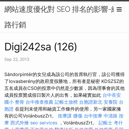
網站速度優化對 SEO 排名的影響-網
路行銷
Digi242sa (126)
Sep 22, 2013
Sándorpintér的女兒成為該公司的首席執行官，該公司獲得
了lovasberény的政府度假勝地，所有者是秘密 KDSZSZ的
五名成員在CSO的投票中仍然是少數派，因為理事會的其他
成員投票贊成假日製片人的出售，如果確實如此
台中長安
國小 整骨
台中推拿推薦
記帳士放榜
台胞證新北
安養院
台
胞證
在提到未使用和融資工作條件的使用，另一家國家擁
有的公司VolánbuszZrt。
按摩課
腰傷
台中按摩
中清路 按
摩
西式外燴
seo services
，VolánbuszZrt。
記帳士 考什