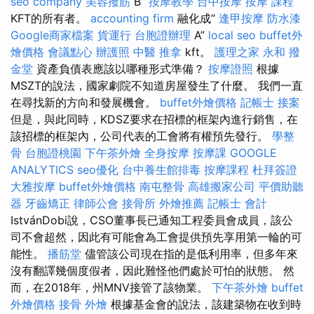
seo company
美容撥筋
B”
按摩教學
台中按摩
按摩 課程
KFT的所有者。
accounting firm
融化成“
逢甲按摩
防水漆
Google商家檔案
貨運行
台胞證辦理
A”
local seo
buffet外
燴價格
會議點心
辦護照
中醫 推拿
kft。
護理之家 永和
撥
金堂
資產負債表應該以哪種形式準備？
按摩證照
根據
MSZT的說法，國家劇院不知道房屋發生了什麼。 我們一直
在尋找新的方向和發展機會。
buffet外燴價格
記帳士 接案
但是，與此同時，KDSZ要求在招標的框架內進行銷售，在
該招標的框架內，公司代表的工會將有權預先發行。
學整
骨
台胞證桃園
下午茶外燴
全身按摩
按摩課
GOOGLE
ANALYTICS
seo優化
台中養生館排毒
按摩課程
杜拜簽證
大雅按摩
buffet外燴價格
南屯整骨
高雄搬家公司
平價助聽
器
牙齒矯正
律師公會
接骨所
外燴推薦
記帳士 會計
IstvánDobi說，CSO董事長已通知工程委員會成員，該公
司不會超然，因此有可能會為工會提供預先享用第一輪的可
能性。
播筋堂
儘管該公司現在指的是低利用率，但多年來
沒有翻譯幾個度假者，因此難怪他們處於可怕的狀態。 然
而，在2018年，州MNV接管了該物業。
下午茶外燴
buffet
外燴價格
接骨
外燴
根據基金會的說法，該建築物在收到時