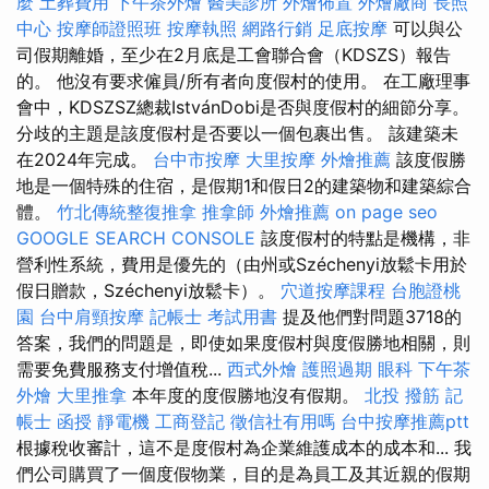
麼
土葬費用
下午茶外燴
醫美診所
外燴佈置
外燴廠商
長照
中心
按摩師證照班
按摩執照
網路行銷
足底按摩
可以與公
司假期離婚，至少在2月底是工會聯合會（KDSZS）報告
的。 他沒有要求僱員/所有者向度假村的使用。 在工廠理事
會中，KDSZSZ總裁IstvánDobi是否與度假村的細節分享。
分歧的主題是該度假村是否要以一個包裹出售。 該建築未
在2024年完成。
台中市按摩
大里按摩
外燴推薦
該度假勝
地是一個特殊的住宿，是假期1和假日2的建築物和建築綜合
體。
竹北傳統整復推拿
推拿師
外燴推薦
on page seo
GOOGLE SEARCH CONSOLE
該度假村的特點是機構，非
營利性系統，費用是優先的（由州或Széchenyi放鬆卡用於
假日贈款，Széchenyi放鬆卡）。
穴道按摩課程
台胞證桃
園
台中肩頸按摩
記帳士 考試用書
提及他們對問題3718的
答案，我們的問題是，即使如果度假村與度假勝地相關，則
需要免費服務支付增值稅...
西式外燴
護照過期
眼科
下午茶
外燴
大里推拿
本年度的度假勝地沒有假期。
北投 撥筋
記
帳士 函授
靜電機
工商登記
徵信社有用嗎
台中按摩推薦ptt
根據稅收審計，這不是度假村為企業維護成本的成本和... 我
們公司購買了一個度假物業，目的是為員工及其近親的假期