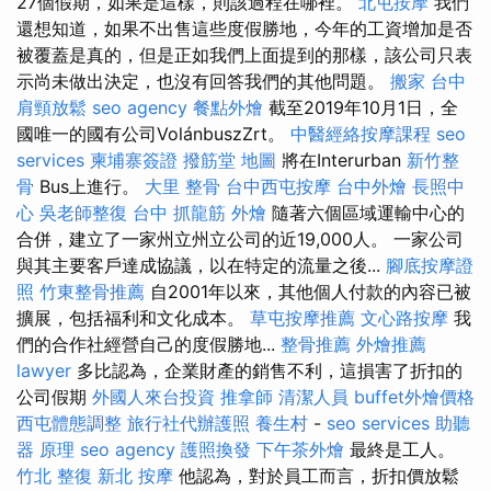
27個假期，如果是這樣，則該過程在哪裡。
北屯按摩
我們
還想知道，如果不出售這些度假勝地，今年的工資增加是否
被覆蓋是真的，但是正如我們上面提到的那樣，該公司只表
示尚未做出決定，也沒有回答我們的其他問題。
搬家
台中
肩頸放鬆
seo agency
餐點外燴
截至2019年10月1日，全
國唯一的國有公司VolánbuszZrt。
中醫經絡按摩課程
seo
services
柬埔寨簽證
撥筋堂 地圖
將在Interurban
新竹整
骨
Bus上進行。
大里 整骨
台中西屯按摩
台中外燴
長照中
心
吳老師整復
台中 抓龍筋
外燴
隨著六個區域運輸中心的
合併，建立了一家州立州立公司的近19,000人。 一家公司
與其主要客戶達成協議，以在特定的流量之後...
腳底按摩證
照
竹東整骨推薦
自2001年以來，其他個人付款的內容已被
擴展，包括福利和文化成本。
草屯按摩推薦
文心路按摩
我
們的合作社經營自己的度假勝地...
整骨推薦
外燴推薦
lawyer
多比認為，企業財產的銷售不利，這損害了折扣的
公司假期
外國人來台投資
推拿師
清潔人員
buffet外燴價格
西屯體態調整
旅行社代辦護照
養生村
-
seo services
助聽
器 原理
seo agency
護照換發
下午茶外燴
最終是工人。
竹北 整復
新北 按摩
他認為，對於員工而言，折扣價放鬆