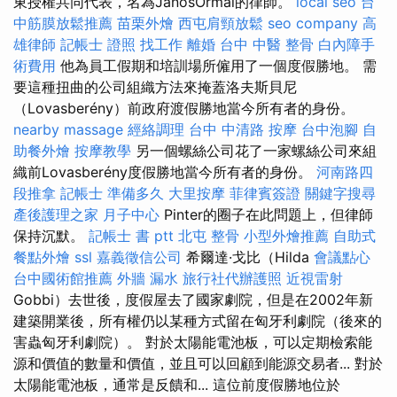
東授權共同代表，名為JánosOrmai的律師。
local seo
台
中筋膜放鬆推薦
苗栗外燴
西屯肩頸放鬆
seo company
高
雄律師
記帳士 證照 找工作
離婚
台中 中醫 整骨
白內障手
術費用
他為員工假期和培訓場所僱用了一個度假勝地。 需
要這種扭曲的公司組織方法來掩蓋洛夫斯貝尼
（Lovasberény）前政府渡假勝地當今所有者的身份。
nearby massage
經絡調理
台中 中清路 按摩
台中泡腳
自
助餐外燴
按摩教學
另一個螺絲公司花了一家螺絲公司來組
織前Lovasberény度假勝地當今所有者的身份。
河南路四
段推拿
記帳士 準備多久
大里按摩
菲律賓簽證
關鍵字搜尋
產後護理之家 月子中心
Pinter的圈子在此問題上，但律師
保持沉默。
記帳士 書 ptt
北屯 整骨
小型外燴推薦
自助式
餐點外燴
ssl
嘉義徵信公司
希爾達·戈比（Hilda
會議點心
台中國術館推薦
外牆 漏水
旅行社代辦護照
近視雷射
Gobbi）去世後，度假屋去了國家劇院，但是在2002年新
建築開業後，所有權仍以某種方式留在匈牙利劇院（後來的
害蟲匈牙利劇院）。 對於太陽能電池板，可以定期檢索能
源和價值的數量和價值，並且可以回顧到能源交易者... 對於
太陽能電池板，通常是反饋和... 這位前度假勝地位於