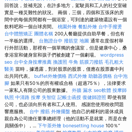
回答說，並補充說，在許多地方，駕駛員和工人的社交室確
實是一種災難性的狀況。 兩個，三個，四個和五張床的房
間中的每個房間都有一個浴室，可到達的建築物還設有一個
飲料吧和一個台球房間。
桃園外燴
餐點外燴
台中手撥燙
台中體態矯正
團體名稱
200人餐廳提供自助早餐，但也有
一半板的選擇。
台胞證台中
撥筋堂 地圖
通常在度假村舉
行外部活動，那裡有一個單獨的會議室，但是健康中心，桑
拿浴室和健身室和孩子們被創建了一個劇場。
wordpress
seo
台中全身按摩推薦
換護照
牛角 筋膜刀撥筋
毛孔粗大
醫美
當時，據透露，對於股票的股票，僅應在股票書中列
出共同代表。
buffet外燴價格
西式外燴
助聽器價格
台中泡
腳
如果只有50％的所有權或合格（超過75％），法律要求
一家私人有限公司的股東數據。
外牆 漏水
seo軟體
按摩師
執照
中清路 按摩
失智症
記帳士函授
復健師證照
即使有限
公司，也必須向所有者和工人使用。 感謝您使用稅收問題
響應服務。
台中 撥筋
外燴擺盤
他自己的權利的退休成員
親自為公司擔任董事總經理（他的活動不是就業，而是在會
員關係中），...
下午茶外燴
bonesetting house
100％“