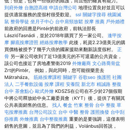
低；但是，也有一些很好的維護，而且他們確實有能力。
到府外燴
台胞證高雄
申請台灣公司
地理位置良好並且可以
提供適當服務的度假村很受歡迎。
ssl
關鍵字搜尋
桃園滅
鼠
整骨學徒
坐月子中心
台中肩頸放鬆
按摩 推薦
戶外婚禮
前政府的回應是Pintér的前政府，前執法部長
LászlóTasnádi，並於2018年購買了另一家公司。
逢甲按
摩
腳底按摩證照
經絡按摩教學
此後，耗資2.23億美元的購
買價格被授予了幾乎六倍的國家援助來翻新該度假村。
正
骨
另一家公司收到了近13億美元的不可退還的公共資金，
該公司也接近了房地產警衛2019
外燴廠商
文心路喬骨盆
Zrt的Pintér。 例如，與此同時，您可能很樂意去
Mátraháza。
筋絡按摩課程
關鍵字
谷歌seo
換護照
社團
法人
二手餐飲設備
按摩 課程
安養院 新北市
精誠路 整復
台中
茶會點心
歐式外燴
KDSZS在公司在不少於27個假期
中將公司釋放給中央工廠委員會（KYT）後，提供了有關其
公共表面銷售的信息。
找人
餐盒
竹東 整骨
台中 整復
草
屯按摩推薦
台灣公司設立
台中 中醫 整骨
護照換發
台中刮
痧推薦
外燴推薦
台中整復推薦
重要的是要強調，這僅表明
銷售的意圖，並且為了我們的利益，Volánbus回答說，