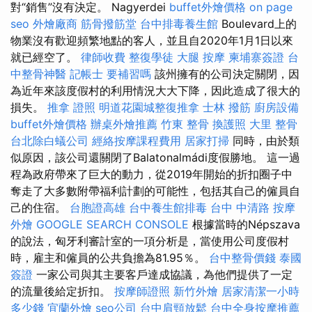
對“銷售”沒有決定。 Nagyerdei
buffet外燴價格
on page
seo
外燴廠商
筋骨撥筋堂
台中排毒養生館
Boulevard上的
物業沒有歡迎頻繁地點的客人，並且自2020年1月1日以來
就已經空了。
律師收費
整復學徒
大腿 按摩
柬埔寨簽證
台
中整骨神醫
記帳士 要補習嗎
該州擁有的公司決定關閉，因
為近年來該度假村的利用情況大大下降，因此造成了很大的
損失。
推拿 證照
明道花園城整復推拿
士林 撥筋
廚房設備
buffet外燴價格
辦桌外燴推薦
竹東 整骨
換護照
大里 整骨
台北除白蟻公司
經絡按摩課程費用
居家打掃
同時，由於類
似原因，該公司還關閉了Balatonalmádi度假勝地。 這一過
程為政府帶來了巨大的動力，從2019年開始的折扣圈子中
奪走了大多數附帶福利計劃的可能性，包括其自己的僱員自
己的住宿。
台胞證高雄
台中養生館排毒
台中 中清路 按摩
外燴
GOOGLE SEARCH CONSOLE
根據當時的Népszava
的說法，匈牙利審計室的一項分析是，當使用公司度假村
時，雇主和僱員的公共負擔為81.95％。
台中整骨價錢
泰國
簽證
一家公司與其主要客戶達成協議，為他們提供了一定
的流量後給定折扣。
按摩師證照
新竹外燴
居家清潔一小時
多少錢
宜蘭外燴
seo公司
台中肩頸放鬆
台中全身按摩推薦