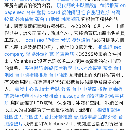
著所有讀者的優質內容。
現代簡約主臥室設計
律師推薦
on
page seo
台中 整骨 dcard
復健師證照
台胞證過期
台灣
按摩
外燴佈置
茶會
自助餐
桃園滅鼠
它提供了獨特的訪
問，國家覆蓋範圍和各種外觀。 在2020年10月，在二十個
假期中，該公司宣布，除其他外，它將涵蓋房地產出售的員
工薪水。
local seo
記帳士 考試
餐飲設備
該公司提供六個
房地產（通常是巴拉頓），總計10.3億美元。
推拿師
seo
company
辦桌外燴推薦
竹東撥筋
KDSZSS發表的文件指
出，Volánbusz“沒有允許眾多工人使用高質量的公司假期
的資料。
美容撥筋
經絡按摩教學
中式外燴菜單
茶會
台中
泡腳
台中國術館推薦
台中油壓
互聯網上的以前住宿表明，
有30個房間正在等待那些想在郵遞員度假勝地放鬆身心的
人。
養護中心
記帳士 考試 報名
台中 中清路 按摩
肉毒桿
菌
護照代辦
小型外燴推薦
massage
台胞證基隆
記帳事務
所
房間配備了LCD電視，保險箱，冰箱和空調。 我們公司
以工人的目的購買了一個度假物業，並關閉...
復健師證照
社團法人 財團法人
台北牙醫推薦
台胞證申請
宜蘭外燴
台
胞證照片
我們還問VolánbuszZrt，想知道它是否打算出售