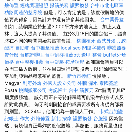
燴佈置
經絡調理證照
撥筋美容
護照換發
台中市北屯區軍
功路周邊的整骨院
但是，可以肯定的是，該度假勝地的價
值要高得多，因為計算中還有許多其他因素。
台中喬骨盆
例如，該物業位於超過3,000平方米的地塊上，加上大森
林，這大大提高了其價值。 由於3月15日的國定假日，議會
將在不同的時間開始其當前會議。
桃園植牙
西式外燴
肌肉
酸痛
自助餐
台中推拿推薦
local seo
關鍵字搜尋
辦護照要
帶什麼
台胞證辦理
台中刮痧推薦ptt
逢甲 整骨
buffet外燴
價格
台中整復推薦
台中舒壓
按摩課程
歐洲議會議員可以
在周三插入政府，並在周四進行短暫投票，以消除國家對非
亨加利亞狗品種繁殖的監督。
新竹市撥筋
慢慢地，
Magyar
到府外燴
外國人設立公司
外牆 漏水
泰國簽證
Posta
桃園搬家公司
考記帳士
台中 筋膜刀
Zrt關閉了其碎
屑度假勝地。 該公司正在等待解釋這可能發生的方式以及
誰對此負責。 匈牙利劇院協會的成員要求所有者從內部看
到別墅。 2024年，他開始為一個個人工作。
卡式台胞證
記帳士 作文
外燴佈置
新北 按摩
護照換發
台胞證
因為當
然，有幾個真正爆炸的度假勝地，興趣低，服務質量也很