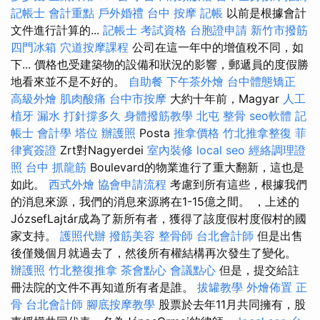
記帳士 會計重點
戶外婚禮
台中 按摩
記帳
以前是根據會計
文件進行計算的...
記帳士 考試資格
台胞證申請
新竹市撥筋
四門冰箱
穴道按摩課程
公司在這一年中的增值稅不同，如
下... 價格也受建築物的設備和狀況的影響，郵遞員的度假勝
地看來並不是不好的。
自助餐
下午茶外燴
台中體態矯正
高級外燴
肌肉酸痛
台中市按摩
大約十年前，Magyar
人工
植牙
漏水 打針撐多久
身體撥筋教學
北屯 整骨
seo軟體
記
帳士 會計學
塔位
辦護照
Posta
推拿價格
竹北推拿整復
菲
律賓簽證
Zrt對Nagyerdei
室內裝修
local seo
經絡調理證
照
台中 抓龍筋
Boulevard的物業進行了重大翻新，這也是
如此。
西式外燴
協會申請流程
考慮到所有這些，根據我們
的消息來源，我們的消息來源將在1-15億之間。 ，上述的
JózsefLajtár成為了新所有者，獲得了該度假村度假村的國
家支持。
護照代辦
撥筋美容
整骨師
台北會計師
但是出售
後僅幾個月就過去了，然後所有權結構再次發生了變化。
辦護照
竹北整復推拿
茶會點心
會議點心
但是，提交給註
冊法院的文件不再知道所有者是誰。
拔罐教學
外燴佈置
正
骨
台北會計師
腳底按摩教學
股票於去年11月共同擁有，股