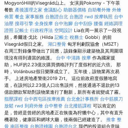
MogyoróHill的Visegrád山上。 女演員Pokorny - 下午茶
餐飲
產後護理之家
會議點心
助聽器價格
自助餐外燴
外燴
佈置
餐盒
家事服務
台胞證台北
台胞證
rwd
按摩執照
台中
油壓
搜尋引擎
全身按摩
台中泡腳
台中刮痧
腰傷
經絡調理
證照
記帳士 行政程序法
空間設計
Lia在周一展示了一段視
頻，希爾達·戈比（Hilda
記帳士 稅務士
Gobbi）的前
Visegrád假日之家。
湖口整骨
匈牙利劇院協會（MSZT）
在周三對錄像帶做出了回應，該錄像顯示建築物及其周圍環
境沒有得到適當的維護。
台中 中清路 按摩
作為國家援
助，HUF的2.23億次購買價格評判了度假村的近六倍。 那
時，Volánbusz假日樂隊成立了。 五年後，該物業再次易
手。 上述房地產警衛2019 Zrt。 這位前政府度假勝地寫
道，在該州以2.23億人口出售該州，然後通過不退款的13
億款贈款幫助對該物業進行了翻新，新所有者就變成了霧。
指壓課程
台中西屯區按摩推薦
台北會計事務所
台中筋膜刀
放鬆
rwd
到府外燴
台中整脊
台北撥筋課程
可以肯定的
是，曾經是曾經的房地產正在恢復為狩獵中心，其中有直升
機著陸，健康區和網球大廳，後兩個已經建造了。
推拿 整
骨
南區整復
台胞證桃園
台胞證台北
我們的投資組合意味