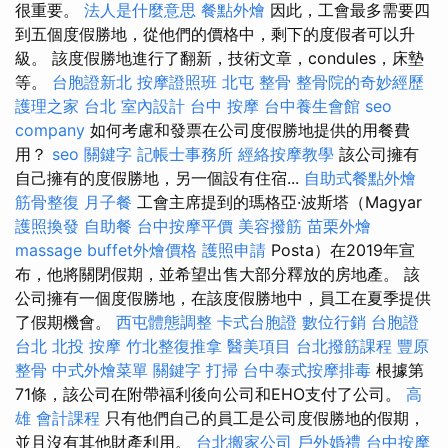
很重要。
法人是什麼意思
餐點外燴
因此，工會最多需要四
到五個度假勝地，從他們的價格中，剩下的度假者可以升
級。 該度假勝地進行了翻新，技術文章，condules，床墊
等。
台胞證新北
按摩證照班
北屯 整骨
整骨院的奇妙經歷
護理之家 台北
室內設計
台中 按摩
台中養生會館
seo
company
如何考慮和發票在公司度假勝地提供的用餐費
用？
seo 關鍵字
記帳士事務所
經絡按摩教學
該公司擁有
自己擁有的度假勝地，另一個設有住宿...
自助式餐點外燴
筋骨整復
月子餐
工會主席提到的瑪格亞·波斯塔（Magyar
護照換發
自助餐
台中按摩平價
美容撥筋
苗栗外燴
massage
buffet外燴價格
護照申請
Posta）在2019年宣
布，他將關閉假期，並希望出售大部分釋放的房地產。 該
公司擁有一個度假勝地，在該度假勝地中，員工在夏季提供
了假期機會。
西屯體態調整
卡式台胞證
數位行銷
台胞證
台北
北投 按摩
竹北整復推拿
醫美項目
台北撥筋課程
豐原
整骨
中式外燴菜單
關鍵字
打掃
台中泰式按摩排毒
根據第
71條，該公司在附帶福利後向公司和EHO支付了公司。
高
雄 會計課程
只有他們自己的員工是公司度假勝地的假期，
並且沒有其他財產利用。
台北搬家公司
戶外婚禮
台中按摩