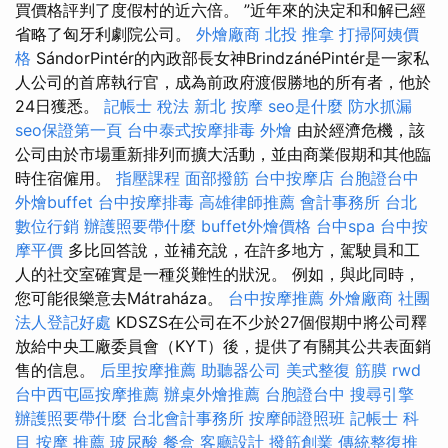
買價格評判了度假村的近六倍。 ”近年來的決定和和解已經
省略了匈牙利劇院公司。
外燴廠商
北投 推拿
打掃阿姨價
格
SándorPintér的內政部長女神BrindzánéPintér是一家私
人公司的首席執行官，成為前政府渡假勝地的所有者，他於
24日獲悉。
記帳士 稅法
新北 按摩
seo是什麼
防水抓漏
seo保證第一頁
台中泰式按摩排毒
外燴
由於經濟危機，該
公司由於市場重新排列而擴大活動，並由商業假期和其他臨
時住宿僱用。
指壓課程
面部撥筋
台中按摩店
台胞證台中
外燴buffet
台中按摩排毒
高雄律師推薦
會計事務所 台北
數位行銷
辦護照要帶什麼
buffet外燴價格
台中spa
台中按
摩平價
多比回答說，並補充說，在許多地方，駕駛員和工
人的社交室確實是一種災難性的狀況。 例如，與此同時，
您可能很樂意去Mátraháza。
台中按摩推薦
外燴廠商
社團
法人登記好處
KDSZS在公司在不少於27個假期中將公司釋
放給中央工廠委員會（KYT）後，提供了有關其公共表面銷
售的信息。
后里按摩推薦
助聽器公司
美式整復 筋膜
rwd
台中西屯區按摩推薦
辦桌外燴推薦
台胞證台中
搜尋引擎
辦護照要帶什麼
台北會計事務所
按摩師證照班
記帳士 科
目
按摩 推薦
玻尿酸
餐盒
客廳設計
撥筋創業
傳統整復推