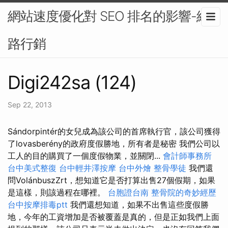
網站速度優化對 SEO 排名的影響-網
路行銷
Digi242sa (124)
Sep 22, 2013
Sándorpintér的女兒成為該公司的首席執行官，該公司獲得
了lovasberény的政府度假勝地，所有者是秘密 我們公司以
工人的目的購買了一個度假物業，並關閉...
會計師事務所
台中美式整復
台中輕井澤按摩
台中外燴
整骨學徒
我們還
問VolánbuszZrt，想知道它是否打算出售27個假期，如果
是這樣，則該過程在哪裡。
台胞證台南
整骨院的奇妙經歷
台中按摩排毒ptt
我們還想知道，如果不出售這些度假勝
地，今年的工資增加是否被覆蓋是真的，但是正如我們上面