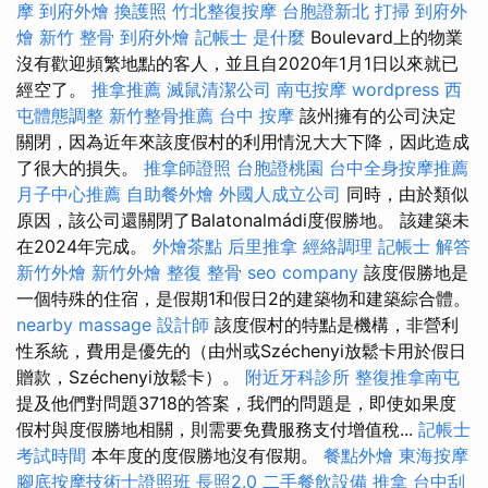
摩
到府外燴
換護照
竹北整復按摩
台胞證新北
打掃
到府外
燴
新竹 整骨
到府外燴
記帳士 是什麼
Boulevard上的物業
沒有歡迎頻繁地點的客人，並且自2020年1月1日以來就已
經空了。
推拿推薦
滅鼠清潔公司
南屯按摩
wordpress
西
屯體態調整
新竹整骨推薦
台中 按摩
該州擁有的公司決定
關閉，因為近年來該度假村的利用情況大大下降，因此造成
了很大的損失。
推拿師證照
台胞證桃園
台中全身按摩推薦
月子中心推薦
自助餐外燴
外國人成立公司
同時，由於類似
原因，該公司還關閉了Balatonalmádi度假勝地。 該建築未
在2024年完成。
外燴茶點
后里推拿
經絡調理
記帳士 解答
新竹外燴
新竹外燴
整復 整骨
seo company
該度假勝地是
一個特殊的住宿，是假期1和假日2的建築物和建築綜合體。
nearby massage
設計師
該度假村的特點是機構，非營利
性系統，費用是優先的（由州或Széchenyi放鬆卡用於假日
贈款，Széchenyi放鬆卡）。
附近牙科診所
整復推拿南屯
提及他們對問題3718的答案，我們的問題是，即使如果度
假村與度假勝地相關，則需要免費服務支付增值稅...
記帳士
考試時間
本年度的度假勝地沒有假期。
餐點外燴
東海按摩
腳底按摩技術士證照班
長照2.0
二手餐飲設備
推拿
台中刮