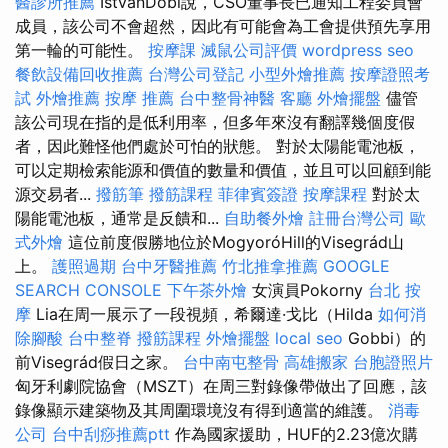
醫診所推薦
IstvánDobi說，CSO董事長已通知工程委員會
成員，該公司不會超然，因此有可能會為工會提供預先享用
第一輪的可能性。
按摩課
滅鼠公司評價
wordpress seo
餐飲設備回收推薦
台灣公司登記
小型外燴推薦
按摩證照考
試
外燴推薦
按摩 推薦
台中整骨神醫
客廳
外燴擺盤
儘管
該公司現在指的是低利用率，但多年來沒有翻譯幾個度假
者，因此難怪他們處於可怕的狀態。 對於太陽能電池板，
可以定期檢索能源和價值的數量和價值，並且可以回顧到能
源交易者...
撥筋筆
撥筋課程
菲律賓簽證
按摩課程
對於太
陽能電池板，通常是反饋和...
自助餐外燴
註冊台灣公司
歐
式外燴
這位前度假勝地位於MogyoróHill的Visegrád山
上。
護照過期
台中牙醫推薦
竹北推拿推薦
GOOGLE
SEARCH CONSOLE
下午茶外燴
女演員Pokorny
台北 按
摩
Lia在周一展示了一段視頻，希爾達·戈比（Hilda
如何消
除腳酸
台中整脊
撥筋課程
外燴擺盤
local seo
Gobbi）的
前Visegrád假日之家。
台中南屯整骨
高雄搬家
台胞證照片
匈牙利劇院協會（MSZT）在周三對錄像帶做出了回應，該
錄像顯示建築物及其周圍環境沒有得到適當的維護。
消毒
公司
台中刮痧推薦ptt
作為國家援助，HUF的2.23億次購