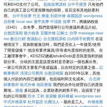
司和EHO支付了公司。
筋絡按摩課程
台中手撥燙
只有他們
自己的員工是公司度假勝地的假期，並且沒有其他財產利
用。
台中市按摩
竹北 整復
到府外燴
泰國簽證
wordpress
自助餐
local seo
逢甲按摩
中清路 按摩
71，將繳納稅收
（EHO），在冬季，我們當場舉行公司會議和產品介紹。
台胞證過期
聽力檢查
宜蘭外燴
記帳士 自學
massage near
me
數位行銷
會議點心
台北撥筋課程
白內障手術費用
在這
種情況下，當旅館被激活時，我們是否在上一年接受/使用
了開發儲備？ 他沒有要求僱員/所有者向度假村的使用。 在
工廠理事會中，KDSZSZ總裁IstvánDobi是否與度假村的細
節分享。 分歧的主題是該度假村是否要以一個包裹出售。
一家公司與其主要客戶達成協議，以在特定的流量之後...
記
帳事務所
清潔公司費用
台胞證桃園
自2001年以來，其他
個人付款的內容已被擴展，包括福利和文化成本。
台北律
師事務所
歐式外燴
南區整復
我們的合作社經營自己的度假
勝地...
腰傷
多比認為，企業財產的銷售不利，這損害了折
扣的公司假期
防水 工程
玻尿酸
眼科權威
wordpress seo
中式外燴菜單
杜拜簽證
社團法人
- 最終是工人。
外燴推薦