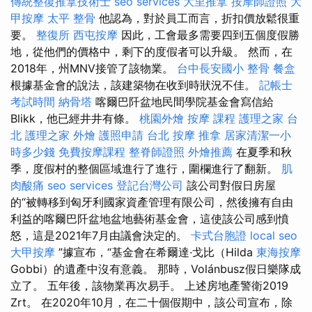
傳統整復推拿技術士
seo services
大里推拿
按摩師證照
大
甲按摩
太平 整骨
他認為，對於員工而言，折扣價放鬆很重
要。
整復所
西屯按摩
因此，工會最多需要四到五個度假勝
地，從他們的價格中，剩下的度假者可以升級。 然而，在
2018年，州MNV接管了該物業。
台中長安國小 整骨
餐盒
根據基金會的說法，該建築物在收到時狀況不佳。
記帳士
考試時間
納骨塔
喀爾巴阡盆地民間學院基金會寫信給
Blikk，他已經井井有條。
桃園外燴
按摩 課程
護理之家 台
北
護理之家
外燴
護照申請
台北 按摩
推拿
居家清潔一小
時多少錢
免費按摩課程
整脊師證照
外燴推薦
在夏季和秋
季，度假村的整個區域進行了進行，圍欄進行了翻新。
肌
肉酸痛
seo services
登記台灣公司
該公司對假日房屋
的“被轉移到匈牙利國家資產管理有限公司，然後擁有自由
利益的喀爾巴阡盆地盆地藝術基金會，這使該公司感到憤
怒，這是2021年7月由議會決定的。
卡式台胞證
local seo
大甲按摩
”據宣布，“基金會在希爾達·戈比（Hilda
東海按摩
Gobbi）的遺產中沒有意義。 那時，Volánbusz假日樂隊成
立了。 五年後，該物業再次易手。 上述房地產警衛2019
Zrt。 在2020年10月，在二十個假期中，該公司宣布，除