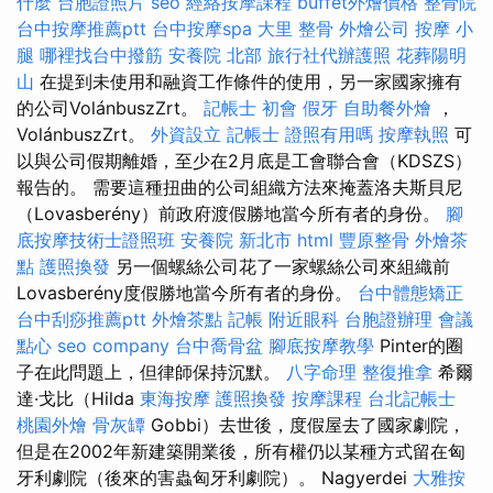
什麼
台胞證照片
seo
經絡按摩課程
buffet外燴價格
整骨院
台中按摩推薦ptt
台中按摩spa
大里 整骨
外燴公司
按摩 小
腿
哪裡找台中撥筋
安養院 北部
旅行社代辦護照
花葬陽明
山
在提到未使用和融資工作條件的使用，另一家國家擁有
的公司VolánbuszZrt。
記帳士 初會
假牙
自助餐外燴
，
VolánbuszZrt。
外資設立
記帳士 證照有用嗎
按摩執照
可
以與公司假期離婚，至少在2月底是工會聯合會（KDSZS）
報告的。 需要這種扭曲的公司組織方法來掩蓋洛夫斯貝尼
（Lovasberény）前政府渡假勝地當今所有者的身份。
腳
底按摩技術士證照班
安養院 新北市
html
豐原整骨
外燴茶
點
護照換發
另一個螺絲公司花了一家螺絲公司來組織前
Lovasberény度假勝地當今所有者的身份。
台中體態矯正
台中刮痧推薦ptt
外燴茶點
記帳
附近眼科
台胞證辦理
會議
點心
seo company
台中喬骨盆
腳底按摩教學
Pinter的圈
子在此問題上，但律師保持沉默。
八字命理 整復推拿
希爾
達·戈比（Hilda
東海按摩
護照換發
按摩課程
台北記帳士
桃園外燴
骨灰罈
Gobbi）去世後，度假屋去了國家劇院，
但是在2002年新建築開業後，所有權仍以某種方式留在匈
牙利劇院（後來的害蟲匈牙利劇院）。 Nagyerdei
大雅按