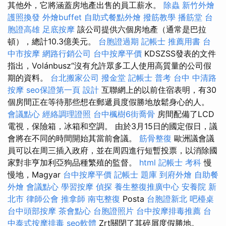
其他外，它將涵蓋房地產出售的員工薪水。
除蟲
新竹外燴
護照換發
外燴buffet
自助式餐點外燴
撥筋教學
播筋堂
台
胞證高雄
足底按摩
該公司提供六個房地產（通常是巴拉
頓），總計10.3億美元。
台胞證過期
記帳士 推薦用書
台
中市按摩
網路行銷公司
台中按摩平價
KDSZSS發表的文件
指出，Volánbusz“沒有允許眾多工人使用高質量的公司假
期的資料。
台北搬家公司
撥金堂
記帳士 普考
台中 中清路
按摩
seo保證第一頁
設計
互聯網上的以前住宿表明，有30
個房間正在等待那些想在郵遞員度假勝地放鬆身心的人。
會議點心
經絡調理證照
台中楓樹6街喬骨
房間配備了LCD
電視，保險箱，冰箱和空調。 由於3月15日的國定假日，議
會將在不同的時間開始其當前會議。
筋骨整復
歐洲議會議
員可以在周三插入政府，並在周四進行短暫投票，以消除國
家對非亨加利亞狗品種繁殖的監督。
html
記帳士 考科
慢
慢地，Magyar
台中按摩平價
記帳士 題庫
到府外燴
自助餐
外燴
會議點心
學習按摩
偵探
養生整復推廣中心
安養院 新
北市
律師公會
推拿師
南屯整復
Posta
台胞證新北
吧檯桌
台中頭部按摩
茶會點心
台胞證照片
台中按摩排毒推薦
台
中泰式按摩排毒
seo軟體
Zrt關閉了其碎屑度假勝地。