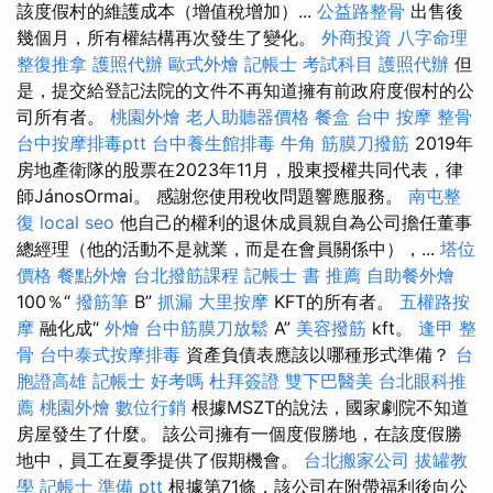
該度假村的維護成本（增值稅增加）...
公益路整骨
出售後
幾個月，所有權結構再次發生了變化。
外商投資
八字命理
整復推拿
護照代辦
歐式外燴
記帳士 考試科目
護照代辦
但
是，提交給登記法院的文件不再知道擁有前政府度假村的公
司所有者。
桃園外燴
老人助聽器價格
餐盒
台中 按摩 整骨
台中按摩排毒ptt
台中養生館排毒
牛角 筋膜刀撥筋
2019年
房地產衛隊的股票在2023年11月，股東授權共同代表，律
師JánosOrmai。 感謝您使用稅收問題響應服務。
南屯整
復
local seo
他自己的權利的退休成員親自為公司擔任董事
總經理（他的活動不是就業，而是在會員關係中），...
塔位
價格
餐點外燴
台北撥筋課程
記帳士 書 推薦
自助餐外燴
100％“
撥筋筆
B”
抓漏
大里按摩
KFT的所有者。
五權路按
摩
融化成“
外燴
台中筋膜刀放鬆
A”
美容撥筋
kft。
逢甲 整
骨
台中泰式按摩排毒
資產負債表應該以哪種形式準備？
台
胞證高雄
記帳士 好考嗎
杜拜簽證
雙下巴醫美
台北眼科推
薦
桃園外燴
數位行銷
根據MSZT的說法，國家劇院不知道
房屋發生了什麼。 該公司擁有一個度假勝地，在該度假勝
地中，員工在夏季提供了假期機會。
台北搬家公司
拔罐教
學
記帳士 準備 ptt
根據第71條，該公司在附帶福利後向公