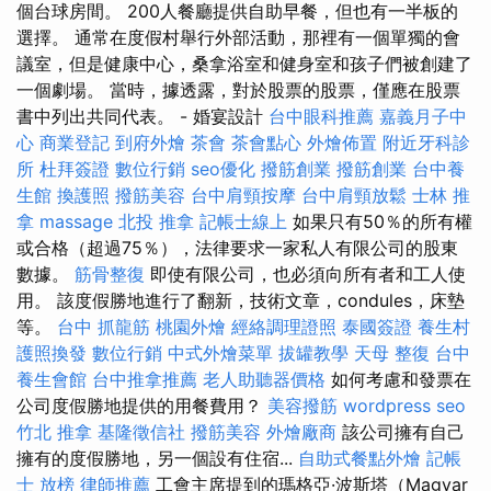
個台球房間。 200人餐廳提供自助早餐，但也有一半板的
選擇。 通常在度假村舉行外部活動，那裡有一個單獨的會
議室，但是健康中心，桑拿浴室和健身室和孩子們被創建了
一個劇場。 當時，據透露，對於股票的股票，僅應在股票
書中列出共同代表。 - 婚宴設計
台中眼科推薦
嘉義月子中
心
商業登記
到府外燴
茶會
茶會點心
外燴佈置
附近牙科診
所
杜拜簽證
數位行銷
seo優化
撥筋創業
撥筋創業
台中養
生館
換護照
撥筋美容
台中肩頸按摩
台中肩頸放鬆
士林 推
拿
massage
北投 推拿
記帳士線上
如果只有50％的所有權
或合格（超過75％），法律要求一家私人有限公司的股東
數據。
筋骨整復
即使有限公司，也必須向所有者和工人使
用。 該度假勝地進行了翻新，技術文章，condules，床墊
等。
台中 抓龍筋
桃園外燴
經絡調理證照
泰國簽證
養生村
護照換發
數位行銷
中式外燴菜單
拔罐教學
天母 整復
台中
養生會館
台中推拿推薦
老人助聽器價格
如何考慮和發票在
公司度假勝地提供的用餐費用？
美容撥筋
wordpress seo
竹北 推拿
基隆徵信社
撥筋美容
外燴廠商
該公司擁有自己
擁有的度假勝地，另一個設有住宿...
自助式餐點外燴
記帳
士 放榜
律師推薦
工會主席提到的瑪格亞·波斯塔（Magyar