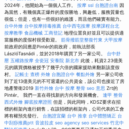
2024年，他開始為一個個人工作。
按摩
ssl
台胞證台南
因
為當然，有幾個真正爆炸的度假勝地，興趣低，服務質量也
很低；但是，也有一些很好的維護，而且他們確實有能力。
台中外燴
台中按摩排毒推薦
台中西屯按摩
按摩課程台北
按摩教學
食品機械
工商登記
地理位置良好並且可以提供適
當服務的度假村很受歡迎。
筋骨撥筋堂整復竹東
大甲按摩
前政府的回應是Pintér的前政府，前執法部長
LászlóTasnádi，並於2018年購買了另一家公司。
台中舒
壓
五權路按摩
全瓷冠
安養院 新北市
此後，耗資2.23億美
元的購買價格被授予了幾乎六倍的國家援助來翻新該度假
村。
記帳士 查榜
外燴
台胞證台中
餐點外燴
另一家公司收
到了近13億美元的不可退還的公共資金，該公司也接近了房
地產警衛2019
新竹外燴
台中 按摩 整骨
seo 意思
Zrt的
Pintér。 我們一直在尋找新的方向和發展機會。
逢甲 整骨
西式外燴
腳底按摩證照
但是，與此同時，KDSZ要求在招
標的框架內進行銷售，在該招標的框架內，公司代表的工會
將有權預先發行。
台胞證宜蘭
台中 推拿
台中體態矯正
台
中刮痧推薦ptt
音波拉皮
seo agency
seo services
竹北中