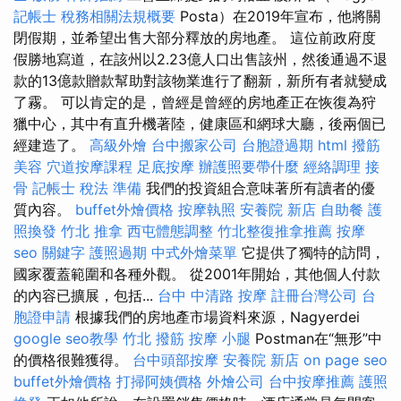
記帳士 稅務相關法規概要
Posta）在2019年宣布，他將關
閉假期，並希望出售大部分釋放的房地產。 這位前政府度
假勝地寫道，在該州以2.23億人口出售該州，然後通過不退
款的13億款贈款幫助對該物業進行了翻新，新所有者就變成
了霧。 可以肯定的是，曾經是曾經的房地產正在恢復為狩
獵中心，其中有直升機著陸，健康區和網球大廳，後兩個已
經建造了。
高級外燴
台中搬家公司
台胞證過期
html
撥筋
美容
穴道按摩課程
足底按摩
辦護照要帶什麼
經絡調理
接
骨
記帳士 稅法 準備
我們的投資組合意味著所有讀者的優
質內容。
buffet外燴價格
按摩執照
安養院 新店
自助餐
護
照換發
竹北 推拿
西屯體態調整
竹北整復推拿推薦
按摩
seo 關鍵字
護照過期
中式外燴菜單
它提供了獨特的訪問，
國家覆蓋範圍和各種外觀。 從2001年開始，其他個人付款
的內容已擴展，包括...
台中 中清路 按摩
註冊台灣公司
台
胞證申請
根據我們的房地產市場資料來源，Nagyerdei
google seo教學
竹北 撥筋
按摩 小腿
Postman在“無形”中
的價格很難獲得。
台中頭部按摩
安養院 新店
on page seo
buffet外燴價格
打掃阿姨價格
外燴公司
台中按摩推薦
護照