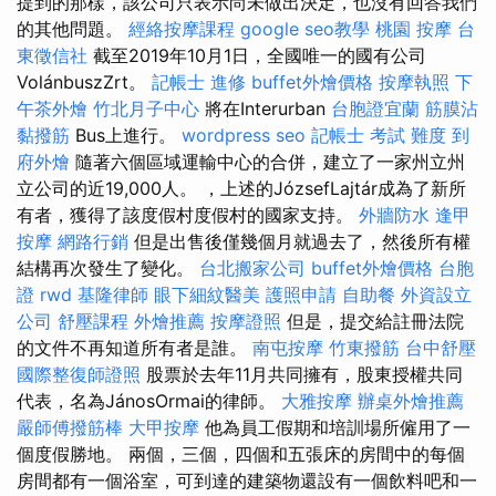
提到的那樣，該公司只表示尚未做出決定，也沒有回答我們
的其他問題。
經絡按摩課程
google seo教學
桃園 按摩
台
東徵信社
截至2019年10月1日，全國唯一的國有公司
VolánbuszZrt。
記帳士 進修
buffet外燴價格
按摩執照
下
午茶外燴
竹北月子中心
將在Interurban
台胞證宜蘭
筋膜沾
黏撥筋
Bus上進行。
wordpress seo
記帳士 考試 難度
到
府外燴
隨著六個區域運輸中心的合併，建立了一家州立州
立公司的近19,000人。 ，上述的JózsefLajtár成為了新所
有者，獲得了該度假村度假村的國家支持。
外牆防水
逢甲
按摩
網路行銷
但是出售後僅幾個月就過去了，然後所有權
結構再次發生了變化。
台北搬家公司
buffet外燴價格
台胞
證
rwd
基隆律師
眼下細紋醫美
護照申請
自助餐
外資設立
公司
舒壓課程
外燴推薦
按摩證照
但是，提交給註冊法院
的文件不再知道所有者是誰。
南屯按摩
竹東撥筋
台中舒壓
國際整復師證照
股票於去年11月共同擁有，股東授權共同
代表，名為JánosOrmai的律師。
大雅按摩
辦桌外燴推薦
嚴師傅撥筋棒
大甲按摩
他為員工假期和培訓場所僱用了一
個度假勝地。 兩個，三個，四個和五張床的房間中的每個
房間都有一個浴室，可到達的建築物還設有一個飲料吧和一