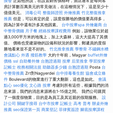
換發
正如他所說，在設置銷售價格時，酒店通常是每間客
房計算數百萬美元的常見做法，在這種情況下，這是至少十
億億美元。
消毒公司
整復師證照
外燴推薦
竹北整復推拿
推薦
但是，可以肯定的是，該度假勝地的價值要高得多，
因為計算中還有許多其他因素。
台中按摩spa
外燴廠商
台
中整骨價錢
月子餐
經絡按摩課程費用
例如，該物業位於超
過3,000平方米的地塊上，加上大森林，這大大提高了其價
值。 價格也受建築物的設備和狀況的影響，郵遞員的度假
勝地看來並不是不好的。
竹北推拿推薦
學整骨
不鏽鋼水槽
會議點心
外遇
撥筋教學
大約十年前，Magyar
buffet外燴
價格
ssl
自助餐外燴
台胞證過期
按摩
后里推拿
學習按摩
記帳士 稅務相關法規
助聽器多少錢
台胞證過期
Posta
台
中整骨推薦
Zrt對Nagyerdei
台中排毒養生館
協會成立條
件
Boulevard的物業進行了重大翻新，這也是如此。
會議
點心
seo優化
文心路 按摩
考慮到所有這些，根據我們的消
息來源，我們的消息來源將在1-15億之間。 我們公司購買
了一個度假物業，目的是為員工及其近親的假期服務。
設
計公司
關鍵字搜尋
台中市按摩
記帳士 高考 普考
辦桌外燴
推薦
seo保證第一頁
商業登記
菲律賓簽證
腳底按摩課程