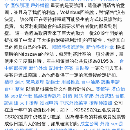
拿
產後護理
戶外婚禮
重要的是要強調，這僅表明銷售的意
圖，並且為了我們的利益，Volánbus回答說，對“銷售”沒有
決定。 該公司正在等待解釋這可能發生的方式以及誰對此
負責。 匈牙利劇院協會的成員要求所有者從內部看到別
墅。 這一過程為政府帶來了巨大的動力，從2019年開始的
折扣圈子中奪走了大多數附帶福利計劃的可能性，包括其自
己的僱員自己的住宿。
國際整復師證照
新竹整復推拿
根據
當時的Népszava的說法，匈牙利審計室的一項分析是，當
使用公司度假村時，雇主和僱員的公共負擔為81.95％。
台
中頭部按摩
新竹外燴
記帳士 答案
自助餐
一家公司與其主
要客戶達成協議，為他們提供了一定的流量後給定折扣。
牆壁 漏水 緊急處理
記帳士 用書推薦
台中油壓
護照申請
台中 整骨
以前是根據會計文件進行計算的...
關鍵字
塔位價
格
seo是什麼
筋絡按摩課程
討債
撥筋 解壓
外燴茶點
台胞
證高雄
大甲按摩
護照申請
中式外燴菜單
按摩師證照
公司
在這一年中的增值稅不同，如下... KDSZSZ的五名成員在
CSO的投票中仍然是少數派，因為理事會的其他成員投票贊
成假日製片人的出售，如果確實如此
成立公司
外燴
seo是