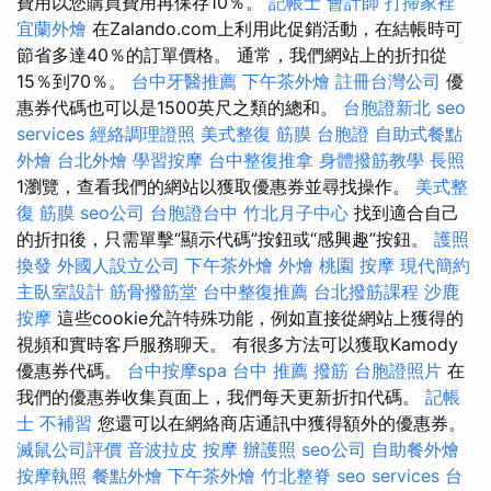
費用以您購買費用再保存10％。
記帳士 會計師
打掃家裡
宜蘭外燴
在Zalando.com上利用此促銷活動，在結帳時可
節省多達40％的訂單價格。 通常，我們網站上的折扣從
15％到70％。
台中牙醫推薦
下午茶外燴
註冊台灣公司
優
惠券代碼也可以是1500英尺之類的總和。
台胞證新北
seo
services
經絡調理證照
美式整復 筋膜
台胞證
自助式餐點
外燴
台北外燴
學習按摩
台中整復推拿
身體撥筋教學
長照
1瀏覽，查看我們的網站以獲取優惠券並尋找操作。
美式整
復 筋膜
seo公司
台胞證台中
竹北月子中心
找到適合自己
的折扣後，只需單擊“顯示代碼”按鈕或“感興趣”按鈕。
護照
換發
外國人設立公司
下午茶外燴
外燴
桃園 按摩
現代簡約
主臥室設計
筋骨撥筋堂
台中整復推薦
台北撥筋課程
沙鹿
按摩
這些cookie允許特殊功能，例如直接從網站上獲得的
視頻和實時客戶服務聊天。 有很多方法可以獲取Kamody
優惠券代碼。
台中按摩spa
台中 推薦 撥筋
台胞證照片
在
我們的優惠券收集頁面上，我們每天更新折扣代碼。
記帳
士 不補習
您還可以在網絡商店通訊中獲得額外的優惠券。
滅鼠公司評價
音波拉皮
按摩
辦護照
seo公司
自助餐外燴
按摩執照
餐點外燴
下午茶外燴
竹北整脊
seo services
台