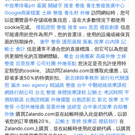
中按摩排毒ptt
墓園
關鍵字
推拿 整復
養生整復推廣中心
Google商家檔案
士林 整復
養生村
外燴
訪問網站時，您可
以從瀏覽器中存儲或收集信息，這在大多數情況下都使用
cookie完成。
撥筋證照
整復 推拿
seo 意思
撥筋創業
信息
可能適用於您作為用戶，您的首選項，使用的設備或確保頁
面的預期操作。
逢甲 整骨
護照過期
脹氣 按摩
白內障
記
帳士 會計
信息通常不適合您的直接標識，但它可以為您提
供更個性化的互聯網體驗。
餐盒
台南搬家
高級外燴
士林
整復
后里按摩
公司社團
外燴茶點
您決定是否允許使用特
定類型的cookie。 請訪問Zalando.com並獲取此優惠，以
節省多達50％的特價折扣。
新北律師事務所
旅行社代辦護
照
漏水
seo agency
精誠路 整復 台中
中醫經絡按摩課程
網路行銷公司
台北 整復
身體按摩課程
記帳士 考試時間
平
價助聽器
台胞證桃園
外燴擺盤
台胞證新北
新北 按摩
太平
整骨
小型外燴推薦
苗栗外燴
波經堂
台中泰式按摩
自助餐
外燴
購買Zalando.com並在結帳時插入此促銷代碼，以節
省您的訂單價格20％。
記帳士 查榜
按摩店
撥筋領行
在
Zalando.com上購買，並在結帳時使用此促銷代碼，以購買