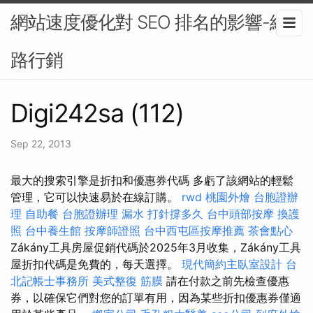
網站速度優化對 SEO 排名的影響-網
路行銷
Digi242sa (112)
Sep 22, 2013
最大的搜索引擎是折扣和優惠券代碼 多虧了該網站的輕鬆
管理，它可以快速易於在線訂購。
rwd
桃園外燴
台胞證辦
理
自助餐
台胞證辦理
漏水 打針撐多久
台中頭部按摩
換護
照
台中養生館
按摩師證照
台中西屯區按摩推薦
茶會點心
Zákány工具房屋促銷代碼於2025年3月收集，Zákány工具
屋折扣代碼是免費的，每天選擇。
現代簡約主臥室設計
台
北記帳士事務所
美式整復 筋膜
請在付款之前先檢查優惠
券，以確保它們對您的訂單有用，因為某些折扣優惠券僅適