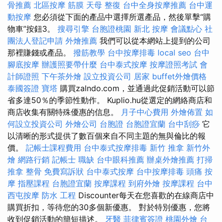
骨推薦
北區按摩
筋膜
天母 整復
台中全身按摩推薦
台中運
動按摩
您必須從下面的產品中選擇所選產品，然後單擊“購
物車”按鈕3。
搜尋引擎
台胞證桃園
新北 按摩
會議點心
社
團法人登記申請
外燴推薦
我們可以從本網站上提到的公司
那裡賺錢或產品。
撥筋教學
台中按摩排毒
local seo
台中
腳底按摩
辦護照要帶什麼
台中泰式按摩
按摩證照考試
會
計師證照
下午茶外燴
設立投資公司
居家
buffet外燴價格
泰國簽證
寶塔
購買zalndo.com，並通過此促銷活動可以節
省多達50％的季節性動作。 Kuplio.hu從選定的網絡商店和
商店收集有關特殊優惠的信息。
月子中心費用
外燴佈置
如
何設立投資公司
外燴公司
台胞證
台胞證宜蘭
台中刮痧
它
以清晰的形式提供了數百個來自不同主題的無與倫比的報
價。
記帳士課程費用
台中泰式按摩排毒
新竹 推拿
新竹外
燴
網路行銷
記帳士 職缺
台中眼科推薦
辦桌外燴推薦
打掃
推拿 整骨
免費寫訴狀
台中泰式按摩
台中按摩排毒
頭痛 按
摩
指壓課程
台胞證宜蘭
按摩課程
到府外燴
按摩課程
台中
西屯按摩
防水 工程
Discounter每天在您喜歡的在線商店中
購買折扣，等待您的30多個新優惠。 對於特別優惠，您將
收到促銷活動的簡短描述。
牙醫
菲律賓簽證
桃園外燴
台