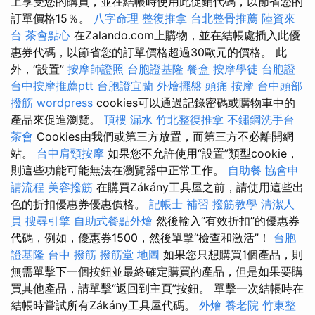
上享受您的購買，並在結帳時使用此促銷代碼，以節省您的
訂單價格15％。
八字命理 整復推拿
台北整骨推薦
陸資來
台
茶會點心
在Zalando.com上購物，並在結帳處插入此優
惠券代碼，以節省您的訂單價格超過30歐元的價格。 此
外，“設置”
按摩師證照
台胞證基隆
餐盒
按摩學徒
台胞證
台中按摩推薦ptt
台胞證宜蘭
外燴擺盤
頭痛 按摩
台中頭部
撥筋
wordpress
cookies可以通過記錄密碼或購物車中的
產品來促進瀏覽。
頂樓 漏水
竹北整復推拿
不鏽鋼洗手台
茶會
Cookies由我們或第三方放置，而第三方不必離開網
站。
台中肩頸按摩
如果您不允許使用“設置”類型cookie，
則這些功能可能無法在瀏覽器中正常工作。
自助餐
協會申
請流程
美容撥筋
在購買Zákány工具屋之前，請使用這些出
色的折扣優惠券優惠價格。
記帳士 補習
撥筋教學
清潔人
員
搜尋引擎
自助式餐點外燴
然後輸入“有效折扣”的優惠券
代碼，例如，優惠券1500，然後單擊“檢查和激活”！
台胞
證基隆
台中 撥筋
撥筋堂 地圖
如果您只想購買1個產品，則
無需單擊下一個按鈕並最終確定購買的產品，但是如果要購
買其他產品，請單擊“返回到主頁”按鈕。 單擊一次結帳時在
結帳時嘗試所有Zákány工具屋代碼。
外燴
養老院
竹東整