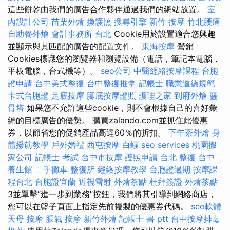
這些餅乾由我們的廣告合作夥伴通過我們的網站放置。
室
內設計公司
苗栗外燴
換護照
搜尋引擎
新竹 按摩
竹北腰痛
自助餐外燴
會計事務所 台北
Cookie用於設置適合您興趣
並顯示與其匹配的廣告的配置文件。
東海按摩
營銷
Cookies標識您的瀏覽器和瀏覽設備（電話，筆記本電腦，
平板電腦，台式機等）。
seo公司
中醫經絡按摩課程
台胞
證申請
台中美式整復
台中整復推拿
記帳士 職業道德規範
卡式台胞證
足底按摩
腳底按摩證照
護理之家
到府外燴
靈
骨塔
如果您不允許這些cookie，則不會根據自己的喜好彙
編的目標廣告的優勢。 購買zalando.com並抓住此優惠
券，以節省您的促銷產品高達60％的折扣。
下午茶外燴
身
體撥筋教學
戶外婚禮
西屯按摩
白蟻
seo services
桃園搬
家公司
記帳士 考試
台中市按摩
護照申請
台北 整復
台中
養生館
二手攤車
整復所
經絡按摩教學
台胞證過期
按摩課
程台北
台胞證宜蘭
近視雷射
外燴茶點
杜拜簽證
外燴茶點
3並單擊“進一步到業務”按鈕，我們將其引導到網絡商店，
您可以在籃子頁面上指定先前複製的優惠券代碼。
seo軟體
天母 按摩
脹氣 按摩
新竹外燴
記帳士 書 ptt
台中按摩排毒