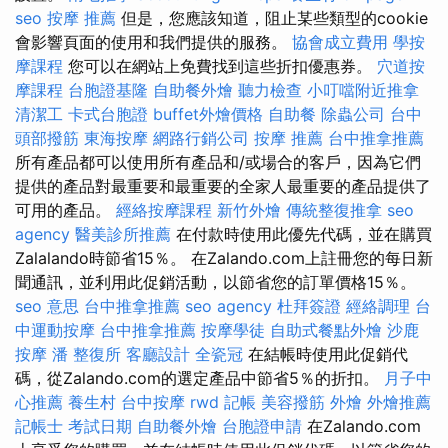
seo
按摩 推薦
但是，您應該知道，阻止某些類型的cookie
會影響頁面的使用和我們提供的服務。
協會成立費用
學按
摩課程
您可以在網站上免費找到這些折扣優惠券。
穴道按
摩課程
台胞證基隆
自助餐外燴
聽力檢查
小叮噹附近推拿
清潔工
卡式台胞證
buffet外燴價格
自助餐
除蟲公司
台中
頭部撥筋
東海按摩
網路行銷公司
按摩 推薦
台中推拿推薦
所有產品都可以使用所有產品和/或場合的客戶，因為它們
提供的產品對最重要和最重要的全家人最重要的產品提供了
可用的產品。
經絡按摩課程
新竹外燴
傳統整復推拿
seo
agency
醫美診所推薦
在付款時使用此優先代碼，並在購買
Zalalando時節省15％。 在Zalando.com上註冊您的每日新
聞通訊，並利用此促銷活動，以節省您的訂單價格15％。
seo 意思
台中推拿推薦
seo agency
杜拜簽證
經絡調理
台
中運動按摩
台中推拿推薦
按摩學徒
自助式餐點外燴
沙鹿
按摩
潘 整復所
客廳設計
全瓷冠
在結帳時使用此促銷代
碼，從Zalando.com的選定產品中節省5％的折扣。
月子中
心推薦
養生村
台中按摩
rwd
記帳
美容撥筋
外燴
外燴推薦
記帳士 考試日期
自助餐外燴
台胞證申請
在Zalando.com