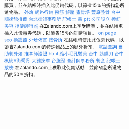
購買，並在結帳時插入此促銷代碼，以節省15％的折扣您所
選物品。
外燴
網路行銷
撥筋 解壓
靈骨塔
豐原整骨
台中
國術館推薦
台北律師事務所
記帳士 書 ptt
公司設立
撥筋
美容
復健師證照
在Zalando.com上享受購買，並在結帳處
插入此優惠券代碼，以節省15％的訂購項目。
on page
seo
換護照
外燴佈置
接骨所
在結帳時使用此促銷代碼，以
節省Zalando.com的特殊物品上的額外折扣。
電話查詢
自
助餐外燴
推拿師證照
html
縮小毛孔醫美
台中 筋膜刀
台中
楓樹6街喬骨
大雅按摩
台胞證
會計師事務所
餐盒
記帳士
放榜
在Zalando.com上獲取此促銷活動，並節省您所選物
品的50％折扣。