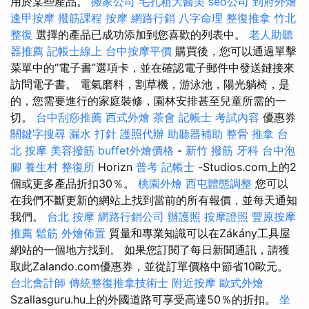
用於某些產品。
搬家公司
毛孔粗大醫美
seo公司
到府外燴
逢甲按摩
撥筋課程
按摩
網路行銷
八字命理 整復推拿
竹北
整復
選擇的產品已成功添加到您喜歡的列表中。
老人助聽
器推薦
記帳士線上
台中按摩平價
購買後，您可以通過單擊
菜單中的“電子書”選項卡，並在確認電子郵件中發送鏈接來
訪問電子書。 電氣磨料，割草機，游泳池，陽光躺椅，是
的，您需要進行的家庭裝修，園林安排甚至兒童所需的一
切。
台中刮痧推薦
西式外燴
茶會
記帳士 考試內容
優惠券
關鍵字搜尋
漏水 打針
護照代辦
助聽器補助
整骨 推拿
台
北 按摩
美容撥筋
buffet外燴價格
-
新竹 撥筋
牙科
台中泡
腳
養生村
整復所
Horizn
普考 記帳士
-Studios.com上的2
個或更多產品折扣30％。
桃園外燴
西屯體態調整
您可以
在我們不斷更新的網站上找到當前的所有報價，並每天通知
我們。
台北 按摩
網路行銷公司
辦護照
按摩證照
豐原按摩
推薦
鬆筋
外燴佈置
質量和專業知識可以在Zákány工具屋
網站的一個地方找到。 如果您訂閱了每日新聞通訊，請獲
取此Zalando.com優惠券，並從訂單價格中節省10歐元。
台北會計師
傳統整復推拿技術士
附近按摩
歐式外燴
Szallasguru.hu上的外國道路可享受高達50％的折扣。
坐