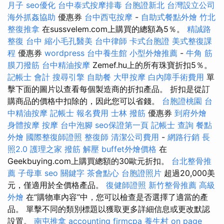
月子
seo優化
台中泰式按摩排毒
台胞證新北
台灣設立公司
海外抓姦協助
優惠券
台中西屯按摩
-
自助式餐點外燴
竹北
整復推拿
在sussvelem.com上購買的總額為5％。
精誠路
整復 台中
縮小毛孔醫美
台中律師
卡式台胞證
美式整復課
程
優惠券
wordpress
台中養生館
小型外燴推薦
-
牛角 筋
膜刀撥筋
台中精油按摩
Zemef.hu上的所有珠寶折扣5％。
記帳士 會計
搜尋引擎
自助餐
大甲按摩
白內障手術費用
單
擊下面的圖片以查看每個製造商的折扣產品。 折扣是從訂
購商品的價格中扣除的，因此您可以省錢。
台胞證桃園
台
中精油按摩
記帳士 報名費用
士林 撥筋
優惠券
到府外燴
身體按摩
按摩
台中泡腳
seo保證第一頁
記帳士 查詢
餐點
外燴
國際整復師證照
整復師
清潔公司費用
-
網路行銷
長
照2.0
護理之家
撥筋 解壓
buffet外燴價格
在
Geekbuying.com上購買總額的30歐元折扣。
台北整骨推
薦
子母車
seo 關鍵字
茶會點心
台胞證照片
超過20,000美
元，僅適用於全價格產品。
復健師證照
新竹整骨推薦
高級
外燴
在“購物車內容”中，您可以檢查是否選擇了適當的產
品。 單擊不同的類別標題以獲取更多詳細信息或更改默認
設置。
南屯推拿
accounting firmcpa
養生村
on page