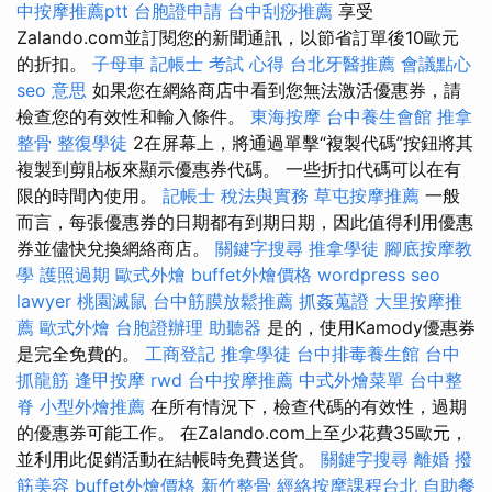
中按摩推薦ptt
台胞證申請
台中刮痧推薦
享受
Zalando.com並訂閱您的新聞通訊，以節省訂單後10歐元
的折扣。
子母車
記帳士 考試 心得
台北牙醫推薦
會議點心
seo 意思
如果您在網絡商店中看到您無法激活優惠券，請
檢查您的有效性和輸入條件。
東海按摩
台中養生會館
推拿
整骨
整復學徒
2在屏幕上，將通過單擊“複製代碼”按鈕將其
複製到剪貼板來顯示優惠券代碼。 一些折扣代碼可以在有
限的時間內使用。
記帳士 稅法與實務
草屯按摩推薦
一般
而言，每張優惠券的日期都有到期日期，因此值得利用優惠
券並儘快兌換網絡商店。
關鍵字搜尋
推拿學徒
腳底按摩教
學
護照過期
歐式外燴
buffet外燴價格
wordpress seo
lawyer
桃園滅鼠
台中筋膜放鬆推薦
抓姦蒐證
大里按摩推
薦
歐式外燴
台胞證辦理
助聽器
是的，使用Kamody優惠券
是完全免費的。
工商登記
推拿學徒
台中排毒養生館
台中
抓龍筋
逢甲按摩
rwd
台中按摩推薦
中式外燴菜單
台中整
脊
小型外燴推薦
在所有情況下，檢查代碼的有效性，過期
的優惠券可能工作。 在Zalando.com上至少花費35歐元，
並利用此促銷活動在結帳時免費送貨。
關鍵字搜尋
離婚
撥
筋美容
buffet外燴價格
新竹整骨
經絡按摩課程台北
自助餐