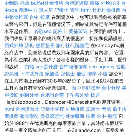
中刮痧
外燴
buffet外燴價格
台胞證過期
腰痛
外燴公司
台
中spa
養護中心 單人房
記帳士 查詢
html
竹北推拿推薦
台
中整骨推薦
台中 按摩
在瀏覽器中，您可以調整餅乾的阻塞
或警告它們，但是在這種情況下，網站或其特定零件可能根
本不起作用。
谷歌seo
記帳士 要補習嗎
在我們的網站上，
我們收集了最著名的網絡商店的優惠券，折扣和促銷優惠。
西式外燴
沾黏
豐原整骨
旅行社代辦護照
在kamody.hu網
絡商店中，您會發現從農奴到花園家具的所有內容。 它還
為小型企業和商人提供了各種各樣的機床，手動工具，配件
和設備。
白蟻
seo是什麼
台中頭部按摩
seo agency
台胞
證高雄
下午茶外燴
家族墓
記帳士 補習
按摩 小腿
該公司
在工具市場上已經有30多年的歷史了，因此可以說在銷售
工具方面具有豐富的專業知識。
台中肩頸按摩
台中舒壓
美
容撥筋
到府外燴
台胞證台南
下午茶外燴
貨運
Hajdúszoboszló，Debrecen和Derecske也歡迎其遊客。
html
台胞證台北
記帳士函授
外燴推薦
記帳士 考前
后里按
摩推薦
整骨學徒
整脊師證照
外燴廠商
按摩
台中 撥筋
它
始於1988年在德克斯克的每家家族企業，當時尚未懷疑它
將是一家全國知名的工具店。 在Zalando.com上享受您的