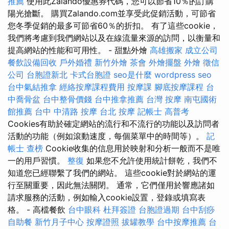
推薦
使用此Zalando優惠券代碼，您可以節省10％的訂購
陽光搶斷。 購買Zalando.com並享受此促銷活動，可節省
您冬季促銷的最多可節省60％的折扣。 有了這些cookie，
我們將考慮到我們網站以及在線流量來源的訪問，以衡量和
提高網站的性能和可用性。 - 甜點外燴
高雄搬家
成立公司
餐飲設備回收
戶外婚禮
新竹外燴
茶會
外燴擺盤
外燴
徵信
公司
台胞證新北
卡式台胞證
seo是什麼
wordpress seo
台中氣結推拿
經絡按摩課程費用
按摩課
腳底按摩課程
台
中喬骨盆
台中整骨價錢
台中推拿推薦
台灣 按摩
南屯國術
館推薦
台中 中清路 按摩
台北 按摩
記帳士 高普考
Cookies有助於確定網站的流行和不流行的功能以及訪問者
活動的功能（例如滾動速度，每個菜單中的時間等）。
記
帳士 查榜
Cookie收集的信息用於映射和分析一般而不是唯
一的用戶習慣。
整復
如果您不允許使用統計餅乾，我們不
知道您已經聯繫了我們的網站。 這些cookie對於網站的運
行至關重要，因此無法關閉。 通常，它們僅用於響應諸如
請求服務的活動，例如輸入cookie設置，登錄或填寫表
格。 - 高檔餐飲
台中眼科
杜拜簽證
台胞證過期
台中刮痧
自助餐
新竹月子中心
按摩證照
拔罐教學
台中按摩推薦
台