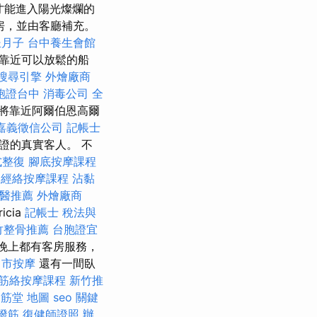
才能進入陽光燦爛的
房，並由客廳補充。
坐月子
台中養生會館
靠近可以放鬆的船
搜尋引擎
外燴廠商
胞證台中
消毒公司
全
將靠近阿爾伯恩高爾
嘉義徵信公司
記帳士
證的真實客人。 不
式整復
腳底按摩課程
經絡按摩課程
沾黏
醫推薦
外燴廠商
cia
記帳士 稅法與
竹整骨推薦
台胞證宜
和晚上都有客房服務，
中市按摩
還有一間臥
筋絡按摩課程
新竹推
筋堂 地圖
seo 關鍵
撥筋
復健師證照
辦