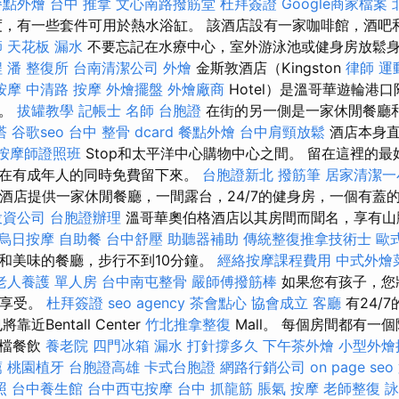
餐點外燴
台中 推拿
文心南路撥筋堂
杜拜簽證
Google商家檔案
，有一些套件可用於熱水浴缸。 該酒店設有一家咖啡館，酒吧
師
天花板 漏水
不要忘記在水療中心，室外游泳池或健身房放鬆
程
潘 整復所
台南清潔公司
外燴
金斯敦酒店（Kingston
律師
運
按摩
中清路 按摩
外燴擺盤
外燴廠商
Hotel）是溫哥華遊輪港
宿。
拔罐教學
記帳士 名師
台胞證
在街的另一側是一家休閒餐廳
塔
谷歌seo
台中 整骨 dcard
餐點外燴
台中肩頸放鬆
酒店本身直
按摩師證照班
Stop和太平洋中心購物中心之間。 留在這裡的最
在有成年人的同時免費留下來。
台胞證新北
撥筋筆
居家清潔一
酒店提供一家休閒餐廳，一間露台，24/7的健身房，一個有蓋
投資公司
台胞證辦理
溫哥華奧伯格酒店以其房間而聞名，享有山
烏日按摩
自助餐
台中舒壓
助聽器補助
傳統整復推拿技術士
歐
和美味的餐廳，步行不到10分鐘。
經絡按摩課程費用
中式外燴
老人養護 單人房
台中南屯整骨
嚴師傅撥筋棒
如果您有孩子，您
的享受。
杜拜簽證
seo agency
茶會點心
協會成立
客廳
有24/
近Bentall Center
竹北推拿整復
Mall。 每個房間都有一
 高檔餐飲
養老院
四門冰箱
漏水 打針撐多久
下午茶外燴
小型外燴
薦
桃園植牙
台胞證高雄
卡式台胞證
網路行銷公司
on page seo
照
台中養生館
台中西屯按摩
台中 抓龍筋
脹氣 按摩
老師整復 