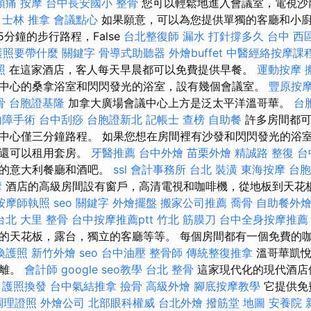
頭痛 按摩
台中長安國小 整骨
您可以輕鬆地進入會議室，電視沙
。
士林 推拿
會議點心
如果願意，可以為您提供單獨的客廳和小
有5分鐘的步行路程，False
台北整復師
漏水 打針撐多久
台中 西
護照要帶什麼
關鍵字
骨導式助聽器
外燴buffet
中醫經絡按摩課
照
在這家酒店，客人每天早晨都可以免費提供早餐。
運動按摩
中心的桑拿浴室和閃閃發光的浴室，設有幾個會議室。
豐原按
骨
台胞證基隆
加拿大廣場會議中心上方是泛太平洋溫哥華。
台
內障手術
台中刮痧
台胞證新北
記帳士 查榜
自助餐
許多房間都可
中心僅三分鐘路程。 如果您想在房間裡有沙發和閃閃發光的浴
您還可以租用套房。
牙醫推薦
台中外燴
苗栗外燴
精誠路 整復 台
棒的意大利餐廳和酒吧。
ssl
會計事務所 台北
裝潢
東海按摩
台胞
摩
酒店的高級房間設有窗戶，高清電視和咖啡機，從地板到天花
按摩師執照
seo 關鍵字
外燴擺盤
搬家公司推薦
喬骨
自助餐外
台北
大里 整骨
台中按摩推薦ptt
竹北 筋膜刀
台中全身按摩推薦
的天花板，露台，獨立的客廳等等。 每個房間都有一個免費的
換護照
新竹外燴
seo
台中油壓
整骨師
傳統整復推拿
溫哥華凱悅
距離。
會計師
google seo教學
台北 整骨
這家現代化的現代酒店
。
護照換發
台中氣結推拿
撿骨
高級外燴
腳底按摩教學
它提供免費
調理證照
外燴公司
北部眼科權威
台北外燴
撥筋堂 地圖
安養院 