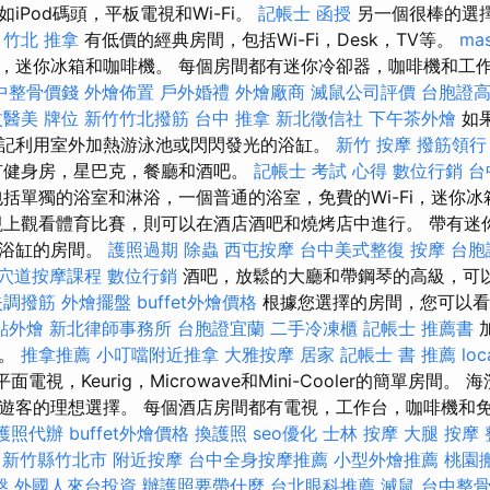
iPod碼頭，平板電視和Wi-Fi。
記帳士 函授
另一個很棒的選
。
竹北 推拿
有低價的經典房間，包括Wi-Fi，Desk，TV等。
ma
，迷你冰箱和咖啡機。 每個房間都有迷你冷卻器，咖啡機和工
中整骨價錢
外燴佈置
戶外婚禮
外燴廠商
滅鼠公司評價
台胞證
紋醫美
牌位
新竹竹北撥筋
台中 推拿
新北徵信社
下午茶外燴
如果
記利用室外加熱游泳池或閃閃發光的浴缸。
新竹 按摩
撥筋領行
有健身房，星巴克，餐廳和酒吧。
記帳士 考試 心得
數位行銷
台
括單獨的浴室和淋浴，一個普通的浴室，免費的Wi-Fi，迷你
上觀看體育比賽，則可以在酒店酒吧和燒烤店中進行。 帶有迷
刻浴缸的房間。
護照過期
除蟲
西屯按摩
台中美式整復
按摩
台胞
穴道按摩課程
數位行銷
酒吧，放鬆的大廳和帶鋼琴的高級，可
失調撥筋
外燴擺盤
buffet外燴價格
根據您選擇的房間，您可以看
點外燴
新北律師事務所
台胞證宜蘭
二手冷凍櫃
記帳士 推薦書
程。
推拿推薦
小叮噹附近推拿
大雅按摩
居家
記帳士 書 推薦
loc
面電視，Keurig，Microwave和Mini-Cooler的簡單房間。 海
客的理想選擇。 每個酒店房間都有電視，工作台，咖啡機和免費的W
護照代辦
buffet外燴價格
換護照
seo優化
士林 按摩
大腿 按摩
 新竹縣竹北市
附近按摩
台中全身按摩推薦
小型外燴推薦
桃園
盤
外國人來台投資
辦護照要帶什麼
台北眼科推薦
滅鼠
台中整