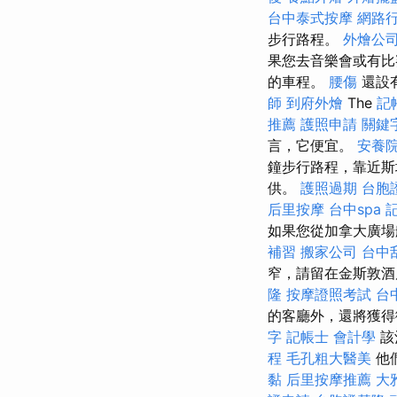
台中泰式按摩
網路
步行路程。
外燴公
果您去音樂會或有比
的車程。
腰傷
還設
師
到府外燴
The
記
推薦
護照申請
關鍵
言，它便宜。
安養
鐘步行路程，靠近斯
供。
護照過期
台胞
后里按摩
台中spa
如果您從加拿大廣場
補習
搬家公司
台中刮
窄，請留在金斯敦酒
隆
按摩證照考試
台
的客廳外，還將獲
字
記帳士 會計學
該
程
毛孔粗大醫美
他
黏
后里按摩推薦
大