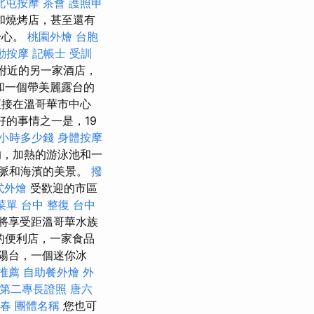
北屯按摩
茶會
護照申
和燒烤店，甚至還有
身心。
桃園外燴
台胞
動按摩
記帳士 受訓
口附近的另一家酒店，
和一個帶美麗露台的
接在溫哥華市中心
好的事情之一是，19
小時多少錢
身體按摩
的，加熱的游泳池和一
脈和海濱的美景。
撥
式外燴
受歡迎的市區
菜單
台中 整復
台中
將享受距溫哥華水族
7的便利店，一家食品
個陽台，一個迷你冰
推薦
自助餐外燴
外
第二專長證照
唐六
詠春
團體名稱
您也可