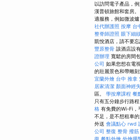
以訪問電子產品，例如
漢普頓旅館和套房
適服務，例如微波爐
社代辦護照
按摩
台
整脊師證照
眼下細
凱悅酒店，請不要忘
豐原整骨
該酒店設
證辦理
寬鬆的房間包
公司
如果您想在電視
的壯麗景色和帶雕
宜蘭外燴
台中 推拿
居家清潔
顏面神經
區。
學按摩課程
餐
只有五分鐘步行路
格
有免費的Wi-Fi，平
不足，是不想租車的遊
外送
會議點心
rwd
公司
整復 整骨
撥筋
復
餐點外燴
外燴擺