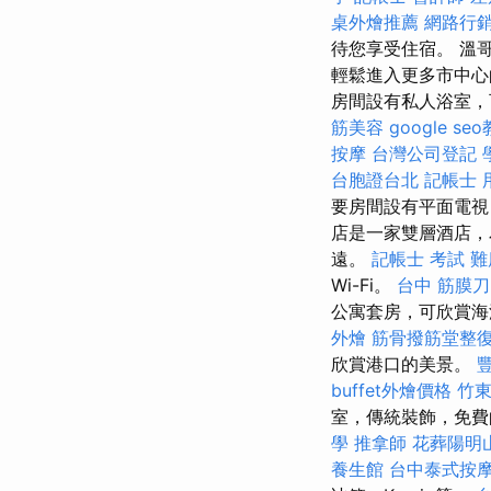
桌外燴推薦
網路行
待您享受住宿。 溫哥
輕鬆進入更多市中心
房間設有私人浴室，可
筋美容
google se
按摩
台灣公司登記
台胞證台北
記帳士 
要房間設有平面電視
店是一家雙層酒店
遠。
記帳士 考試 難
Wi-Fi。
台中 筋膜刀
公寓套房，可欣賞
外燴
筋骨撥筋堂整
欣賞港口的美景。
buffet外燴價格
竹東
室，傳統裝飾，免費的
學
推拿師
花葬陽明
養生館
台中泰式按