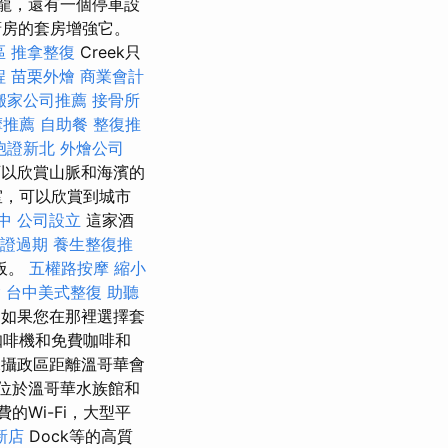
龍，還有一個停車設
廚房的套房增強它。
區 推拿整復
Creek只
程
苗栗外燴
商業會計
搬家公司推薦
接骨所
摩推薦
自助餐
整復推
胞證新北
外燴公司
​​以欣賞山脈和海濱的
室，可以欣賞到城市
中
公司設立
這家酒
證過期
養生整復推
板。
五權路按摩
縮小
燴
台中美式整復
助聽
如果您在那裡選擇套
咖啡機和免費咖啡和
攝政區距離溫哥華會
位於溫哥華水族館和
的Wi-Fi，大型平
新店
Dock等的高質