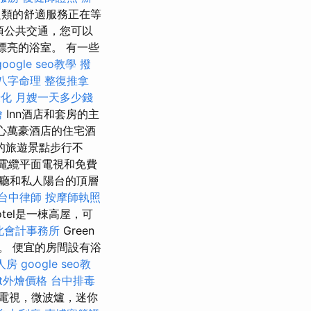
之類的舒適服務正在等
這項公共交通，您可以
漂亮的浴室。 有一些
google seo教學
撥
八字命理 整復推拿
優化
月嫂一天多少錢
燴
Inn酒店和套房的主
中心萬豪酒店的住宅酒
的旅遊景點步行不
電纜平面電視和免費
廳和私人陽台的頂層
台中律師
按摩師執照
otel是一棟高屋，可
北會計事務所
Green
。 便宜的房間設有浴
人房
google seo教
fet外燴價格
台中排毒
電視，微波爐，迷你