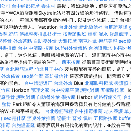
銷公司
台中頭部按摩
養生村
最後，諸如游泳池，健身房和漩渦
華YWCA酒店距離Skytrain站只有四分鐘的步行路程。 借助
的地方。 每個房間都有免費的Wi-Fi，以及迷你冰箱，工作台和
以容納大量人。 Vacation
台北外燴
新北徵信社
台胞證基隆
o教學
鬆筋
傳統整復推拿技術士
按摩證照班
牆壁 漏水 緊急處理
學整骨
外燴茶點
自助餐外燴
大雅按摩
南屯推拿
撥筋美容
seo
用書推薦
台中 中清路 按摩
buffet外燴價格
台胞證新北
桃園外
，桌子，迷你冰箱，咖啡機和免費的Wi-Fi。 溫哥華市中心市
，為旅行者提供了擴展的住宿。
西屯按摩
從溫哥華美術館等時尚
度
台北撥筋課程
竹北月子中心
製片廠配有完整的廚房，桌子，
外燴佈置
seo是什麼
高雄徵信社
這家酒店還提供一間帶獨立客
海濱的景色。
台中體態矯正
台北外燴
Blue
北部眼科權威
換護照
復竹東
Horizo​​n
護理之家
台中按摩平價
護照過期
五權路按摩
H
豐原整骨
護照過期
自助餐外燴
學按摩
Harbor
網路行銷公司
台
 整骨
Park距離令人驚嘆的海濱用餐選擇只有七分鐘的步行路程
Wi-Fi和平板電視。
台北撥筋課程
台中排毒推薦
老人養護 單
山
seo是什麼
辦桌外燴推薦
記帳士 普考
氣結
五權路按摩
buf
摩排毒
台胞證基隆
這家酒店具有現代化的室內設計，並設有平面