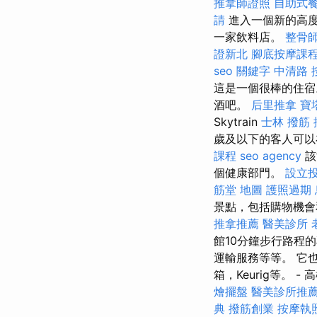
推拿師證照
自助式
請
進入一個新的高度
一家飲料店。
整骨
證新北
腳底按摩課
seo 關鍵字
中清路 
這是一個很棒的住
酒吧。
后里推拿
寶
Skytrain
士林 撥筋
歲及以下的客人可以
課程
seo agency
該
個健康部門。
設立
筋堂 地圖
護照過期
景點，包括購物機會
推拿推薦
醫美診所
館10分鐘步行路程
運輸服務等等。 它也將靠
箱，Keurig等。 -
燴擺盤
醫美診所推
典
撥筋創業
按摩執