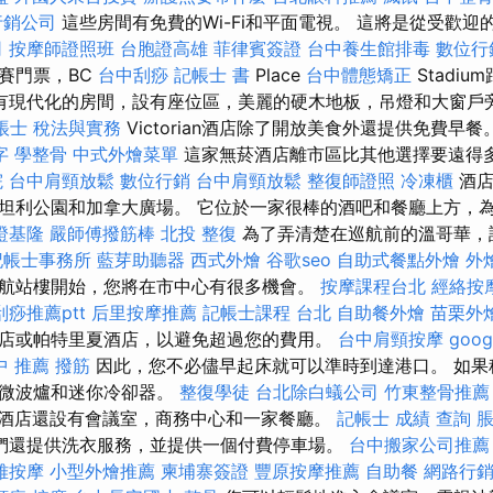
行銷公司
這些房間有免費的Wi-Fi和平面電視。 這將是從受歡迎
司
按摩師證照班
台胞證高雄
菲律賓簽證
台中養生館排毒
數位行
賽門票，BC
台中刮痧
記帳士 書
Place
台中體態矯正
Stadi
有現代化的房間，設有座位區，美麗的硬木地板，吊燈和大窗戶
帳士 稅法與實務
Victorian酒店除了開放美食外還提供免費早餐
字
學整骨
中式外燴菜單
這家無菸酒店離市區比其他選擇要遠得
院
台中肩頸放鬆
數位行銷
台中肩頸放鬆
整復師證照
冷凍櫃
酒店
坦利公園和加拿大廣場。 它位於一家很棒的酒吧和餐廳上方，
證基隆
嚴師傅撥筋棒
北投 整復
為了弄清楚在巡航前的溫哥華，
記帳士事務所
藍芽助聽器
西式外燴
谷歌seo
自助式餐點外燴
外
航站樓開始，您將在市中心有很多機會。
按摩課程台北
經絡按
痧推薦ptt
后里按摩推薦
記帳士課程 台北
自助餐外燴
苗栗外
店或帕特里夏酒店，以避免超過您的費用。
台中肩頸按摩
goog
中 推薦 撥筋
因此，您不必儘早起床就可以準時到達港口。 如果
得微波爐和迷你冷卻器。
整復學徒
台北除白蟻公司
竹東整骨推薦
酒店還設有會議室，商務中心和一家餐廳。
記帳士 成績 查詢
脹
們還提供洗衣服務，並提供一個付費停車場。
台中搬家公司推薦
雅按摩
小型外燴推薦
柬埔寨簽證
豐原按摩推薦
自助餐
網路行