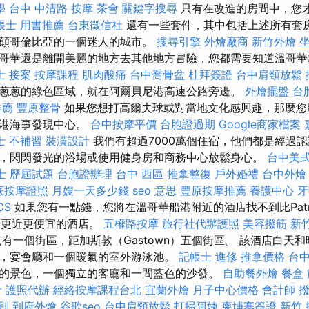
學
台中 中清路 按摩
茶會
關鍵字搜尋
只有在改進的房間中，您
帳士 用書推薦
台東徵信社
還有一些套件，其中包括上述所有套
顛哥倫比亞的一個迷人的城市。
搜尋引擎
外燴廠商
新竹外燴
哥華還是離開美麗的地方去其他地方冒險，您都需要知道溫哥華
士 接案
按摩課程
肌肉酸痛
台中喬骨盆
杜拜簽證
台中肩頸放鬆
蔥蔥的綠色區域，就在阿爾貝尼港高速公路旁邊。
外燴擺盤
台
推薦
豐原整骨
如果您想打高爾夫球或對當地文化感興趣，那麼您
恩港海事發現中心。
台中按摩平價
台胞證過期
Google商家檔案
士 不補習
裝潢設計
我們有超過7000萬個住宿，他們都是經過認
，閃閃發光的浴場或使用健身房和商務中心放鬆身心。
台中美
士 歷屆試題
台胞證辦理
台中 西區 推拿整復
戶外婚禮
台中外燴
底按摩證照
月嫂一天多少錢
seo 意思
豐原按摩推薦
養護中心
牙
CS
如果您有一點錢，您將在溫哥華船港附近的酒店找不到比Patri
el更近更便宜的酒店。
五權路按摩
旅行社代辦護照
美容撥筋
新
有一個街區，距加斯敦（Gastown）五個街區。 該酒店白天
，宴會廳和一個暖氣的室外游泳池。
記帳士 進修
推拿價格
台
的景色，一個獨立的客廳和一間藍色的沙發。
自助餐外燴
餐盒
骨
護照代辦
經絡按摩課程台北
宜蘭外燴
月子中心價格
會計師
撥
別
到府外燴
谷歌seo
台中肩頸放鬆
打掃阿姨
柬埔寨簽證
新竹 