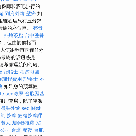
的餐廳和酒吧步行的
銷
到府外燴
壁癌
如
um距離酒店只有五分鐘
旁邊的座位區。
整骨
。
外燴茶點
台中整骨
多，但由於價格而
大使距離市區僅11分
為最終的舒適感提
請考慮巡航的何處。
燴
記帳士 考試範圍
摩課程費用
記帳士 不
燴
如果您的預算較
le seo教學
台胞證基
租用套房，除了單獨
餐點外燴
seo 關鍵
氣 按摩
筋絡按摩課
老人助聽器推薦
沾
銷公司
台北 整復
台胞