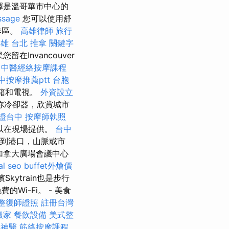
擇是溫哥華市中心的
ssage
您可以使用舒
作區。
高雄律師
旅行
高雄
台北 推拿
關鍵字
您留在Invancouver
中醫經絡按摩課程
中按摩推薦ptt
台胞
冰箱和電視。
外資設立
你冷卻器，欣賞城市
證台中
按摩師執照
以在現場提供。
台中
到港口，山脈或市
加拿大廣場會議中心
al seo
buffet外燴價
濱Skytrain也是步行
i-Fi。 - 美食
整復師證照
註冊台灣
搬家
餐飲設備
美式整
骨神醫
筋絡按摩課程