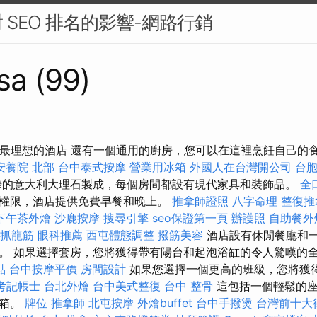
 SEO 排名的影響-網路行銷
sa (99)
近最理想的酒店 還有一個通用的廚房，您可以在這裡烹飪自己​​的
安養院 北部
台中泰式按摩
營業用冰箱
外國人在台灣開公司
台
的意大利大理石製成，每個房間都設有現代家具和裝飾品。
全
訪問權限，酒店提供免費早餐和晚上。
推拿師證照
八字命理 整復推
下午茶外燴
沙鹿按摩
搜尋引擎
seo保證第一頁
辦護照
自助餐外
 抓龍筋
眼科推薦
西屯體態調整
撥筋美容
酒店設有休閒餐廳和
。 如果選擇套房，您將獲得帶有陽台和起泡浴缸的令人驚嘆的
點
台中按摩平價
房間設計
如果您選擇一個更高的班級，您將獲
考記帳士
台北外燴
台中美式整復
台中 整骨
這包括一個輕鬆的座
冰箱。
牌位
推拿師
北屯按摩
外燴buffet
台中手撥燙
台灣前十大