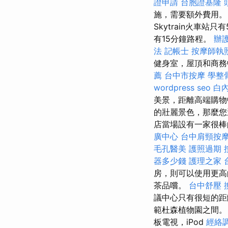
證申請
台胞證基隆
施，需要額外費用
Skytrain火車站只
有15分鐘路程。
辦
法 記帳士
按摩師執
健身室，屋頂和商務
薦
台中市按摩
學整
wordpress seo
白
美景，距離高端購物
的壯麗景色，那麼
店當場設有一家很
廣中心
台中肩頸按
毛孔醫美
護照過期
器多少錢
護理之家 
房，則可以使用更高
茶品嚐。
台中舒壓
議中心只有很短的
範杜森植物園之間
板電視，iPod
經絡