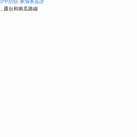
台中刮痧
柬埔寨簽證
，露台和南瓜路線