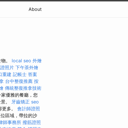
About
食物。
local seo
外燴
胞證照片
下午茶外燴
口重建
記帳士 答案
拿
台中整復推薦
按
燴
傳統整復推拿技術
一家優雅的餐廳，您
全景。
牙齒矯正
seo
得更多。
會計師證照
位區域，帶拉的沙
律師事務所
撥筋證照