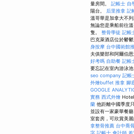
量房間。
記帳士 自
陽台。
后里推拿
記
溫哥華是加拿大不列
無論您是乘船前往溫
隻。
整骨學徒
記帳
巴克萊酒店位於鬱鬱
身按摩
台中國術館
夫俱樂部和阿爾伯
好考嗎
自助餐
記帳
要忘記在室內游泳池
seo company
記帳
外燴buffet
推拿
腳
GOOGLE ANALYTI
實務
西式外燴
Hot
蘭
他距離中國季度只
並設有一家豪華餐廳
室套房，可欣賞美麗
拿整骨推薦
台中喬
字
記帳士 會計師 差