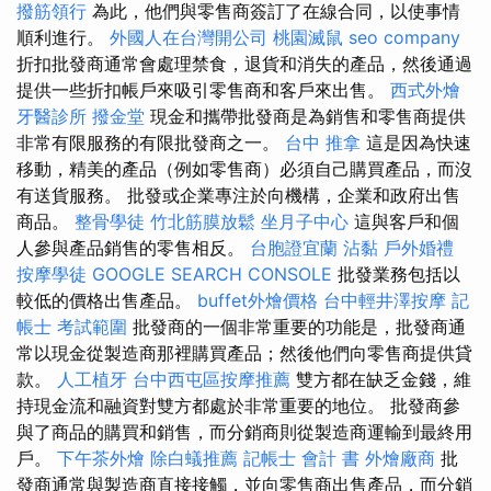
撥筋領行
為此，他們與零售商簽訂了在線合同，以使事情
順利進行。
外國人在台灣開公司
桃園滅鼠
seo company
折扣批發商通常會處理禁食，退貨和消失的產品，然後通過
提供一些折扣帳戶來吸引零售商和客戶來出售。
西式外燴
牙醫診所
撥金堂
現金和攜帶批發商是為銷售和零售商提供
非常有限服務的有限批發商之一。
台中 推拿
這是因為快速
移動，精美的產品（例如零售商）必須自己購買產品，而沒
有送貨服務。 批發或企業專注於向機構，企業和政府出售
商品。
整骨學徒
竹北筋膜放鬆
坐月子中心
這與客戶和個
人參與產品銷售的零售相反。
台胞證宜蘭
沾黏
戶外婚禮
按摩學徒
GOOGLE SEARCH CONSOLE
批發業務包括以
較低的價格出售產品。
buffet外燴價格
台中輕井澤按摩
記
帳士 考試範圍
批發商的一個非常重要的功能是，批發商通
常以現金從製造商那裡購買產品；然後他們向零售商提供貸
款。
人工植牙
台中西屯區按摩推薦
雙方都在缺乏金錢，維
持現金流和融資對雙方都處於非常重要的地位。 批發商參
與了商品的購買和銷售，而分銷商則從製造商運輸到最終用
戶。
下午茶外燴
除白蟻推薦
記帳士 會計 書
外燴廠商
批
發商通常與製造商直接接觸，並向零售商出售產品，而分銷