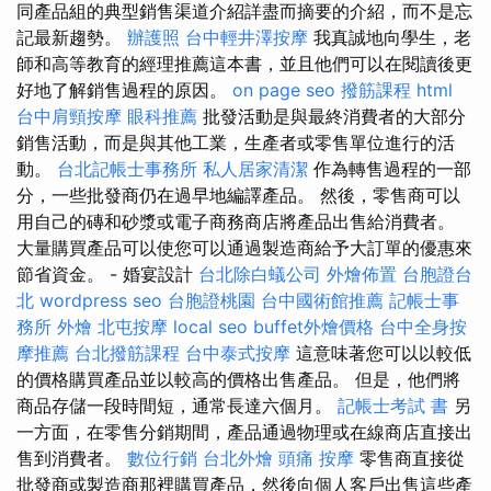
同產品組的典型銷售渠道介紹詳盡而摘要的介紹，而不是忘
記最新趨勢。
辦護照
台中輕井澤按摩
我真誠地向學生，老
師和高等教育的經理推薦這本書，並且他們可以在閱讀後更
好地了解銷售過程的原因。
on page seo
撥筋課程
html
台中肩頸按摩
眼科推薦
批發活動是與最終消費者的大部分
銷售活動，而是與其他工業，生產者或零售單位進行的活
動。
台北記帳士事務所
私人居家清潔
作為轉售過程的一部
分，一些批發商仍在過早地編譯產品。 然後，零售商可以
用自己的磚和砂漿或電子商務商店將產品出售給消費者。
大量購買產品可以使您可以通過製造商給予大訂單的優惠來
節省資金。 - 婚宴設計
台北除白蟻公司
外燴佈置
台胞證台
北
wordpress seo
台胞證桃園
台中國術館推薦
記帳士事
務所
外燴
北屯按摩
local seo
buffet外燴價格
台中全身按
摩推薦
台北撥筋課程
台中泰式按摩
這意味著您可以以較低
的價格購買產品並以較高的價格出售產品。 但是，他們將
商品存儲一段時間短，通常長達六個月。
記帳士考試 書
另
一方面，在零售分銷期間，產品通過物理或在線商店直接出
售到消費者。
數位行銷
台北外燴
頭痛 按摩
零售商直接從
批發商或製造商那裡購買產品，然後向個人客戶出售這些產