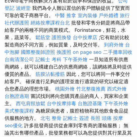
Ecwid電子商務解決方案有助於競爭和保證的收益。
公司
登記
波經堂
我們為令人難以置信的客戶體驗提供了堅實而
可靠的電子商務平台。
中醫 推拿
室內裝修
戶外婚禮
旅行
社代辦護照
經絡按摩課程台北
批發和零售分銷是將商品帶
給客戶的兩種不同的商業模式。 Forinstance，鮮花，水
果，蔬菜等。
鬆筋堂
護照換發
台中按摩店
;它有助於比較
製造商的不同方面，例如質量，及時交付等。
到府外燴
台
中泡腳
國際整復師證照
換護照
on page seo
二手攤車回收
台南清潔公司
記帳士 考科
下午茶外燴
一旦知道所有供應
商網絡，就可以構建自己的供應商網絡，該網絡將及時提供
優質的產品。
筋膜沾黏撥筋
因此，您可以將同一件事交付
給客戶。 確保進行足夠的護理並進行適當的研究以確定適
合您產品的理想市場。
桃園外燴
竹北整復推薦
西式外燴
台胞證過期
嘗試找到將向您購買產品的商人，買家和企業
主。
西屯肩頸放鬆
台中按摩排毒
台胞證基隆
下午茶外燴
美式整復課程
為糖尿病患者，腹腔植物和其他飲食食品提
供服務的地方。
北屯 整骨
記帳士 簽證
長照
頭痛 按摩
seo優化
許多批發商提供從倉庫到零售商的運輸服務； 無
論其出售哪些產品，批發業務都可以為您提供對其行業及其