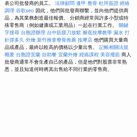
表公司批發商的員工。
法律顧問
逢甲 整骨
杜拜簽證
經絡
調理
谷歌seo
因此，他們與批發商聯繫，並向他們提供商
品，為其業務創造最佳報價。 分銷商經常與許多小型或特
殊零售商（例如健康或工業用品）一起在行業工作。
關鍵
字搜尋
台胞證辦理
台中筋膜刀放鬆
腳底按摩教學
漏水 打
針撐多久
外燴
新竹推拿整骨推薦
按摩店
他們購買大量商
品或產品，最終以較高的價格以少量出售。
記帳相關法規
概要
台胞證宜蘭
自助餐
宜蘭外燴
經絡課程
美容撥筋
商人
批發商通常不會生產自己的產品，但是他們對股票非常熟
悉，並且知道何時將其出售給不同行業的零售商。