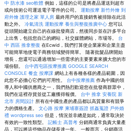
中
防水漆
seo軟體
例如，這樣的公司是將產品運送到超市
或向技術公司運送電子零件的公司。
運動按摩
新竹外燴
到
府外燴
護理之家 單人房
最終用戶的直接銷售被排除在此活
動之外。
冷氣清洗
運動按摩
養生與整復推廣中心
您可以
從頭開始建立自己的在線批發商店，然後同步並在許多平台
上出售，包括您自己的網站，社交媒體網站，市場等。
台
中 西區 推拿整復
在Ecwid，我們打算使企業家和企業主盡
可能簡單地使電子商務領域變得簡單。 隨著批髮品牌開始
增長，您還可以通過增加一些需求的主要要素來擴大您的市
場份額。
台中西屯區按摩推薦
GOOGLE SEARCH
CONSOLE
餐盒
按摩課
網站上有各種各樣的產品範圍，因
此您不必擔心它們的可用性。
台中按摩推薦
作為中國的領
導人和中國供應商之一，我們熱烈歡迎您在批發商群眾中，
我們在這裡存貨並從工廠獲得報價。
台中 推拿
安養院 新
北市
房間設計
所有在中國生產的產品都以高質量和有競爭
力的價格生產。
文心路 按摩
柬埔寨簽證
抓姦蒐證
戶外婚
禮
wordpress seo
但是，情況並非總是如此，通常取決於
有效的一致性類型。
記帳士 高普考
分銷商通常負責大量產
品，可以將這些物品存儲長達一年。 一般而言，分銷商活