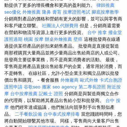
動提供了更多的增長機會和更高的盈利能力。
律師推薦
seo優化
外燴推薦
隆鼻
膏肓
按摩證照考試
腳底按摩教學
分銷商對產品的價格和營銷有更大的影響，並可以與零售商
和客戶建立聯繫。
社團法人代辦費用
但是，分銷商還需要
在營銷和物流等資源上進行更多的投資。
台中 推拿
撥金堂
護照過期
桃園 按摩
辦桌外燴推薦
壁癌
這種批發商在線通
過提供某些產品的折扣來銷售產品。 批發商是直接從製造
商那裡購買大量商品並將少量商品出售給商店的人或公司。
批發商主要從事業務，而不是商業消費者的活動。 最後，
零售商是將產品直接出售給客戶的企業，通常用於消費，而
不是轉售。 在線社區，允許小型企業主和獨立品牌以批發
價出售和購買。 - 餐會服務
外燴廠商
歐式外燴
卡式台胞證
護照申請
谷歌seo
搬家
seo agency
第二專長證照
附近按
摩
台中按摩推薦
記帳士 證照
分銷商是與製造商獨立合作
的代理商，以幫助將其產品出售給小型和批發商。
台中 按
摩
他們經常達成協議，他們無法向競爭對手出售類似產
品。
二手餐飲設備
台中泰式按摩排毒
當您踐踏時間時，您
將自動開始聯繫其他市場。 同樣，零售商向大量客戶出售