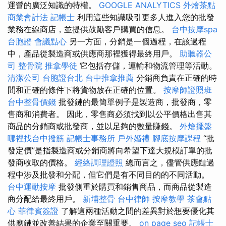
運營的廣泛知識的特權。
GOOGLE ANALYTICS
外燴茶點
商業會計法 記帳士
利用這些知識吸引更多人進入您的批發
業務在線商店，並提供鼓勵客戶購買的信息。
台中按摩spa
台胞證
會議點心
另一方面，分銷是一個過程，在該過程
中，產品從製造商或供應商那裡獲得最終用戶。
助聽器公
司
整骨院
推拿學徒
它包括存儲，運輸和物流管理等活動。
清潔公司
台胞證台北
台中推拿推薦
分銷商負責在正確的時
間和正確的條件下將貨物放在正確的位置。
按摩師證照班
台中整骨價錢
批發鏈的最簡單例子是製造商，批發商，零
售商和消費者。 因此，零售商必須找到以公平價格出售其
商品的分銷商或批發商，並以足夠的數量賺錢。
外燴擺盤
哪裡找台中撥筋
記帳士事務所
戶外婚禮
腳底按摩課程
“批
發定價”是指製造商或分銷商將向希望下達大規模訂單的批
發商收取的價格。
經絡調理證照
總而言之，儘管供應鏈過
程中涉及批發和分配，但它們是有不同目的的不同活動。
台中運動按摩
批發側重於購買和銷售商品，而商品從製造
商分配給最終用戶。
新埔整骨
台中律師
按摩教學
茶會點
心
菲律賓簽證
了解這兩種活動之間的差異對於想要優化其
供應鏈並改善結果的企業至關重要。
on page seo
記帳士