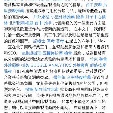
造商與零售商和中級產品製造商之間的聯繫。
台中按摩
后
里按摩推薦
這些組織專門用於分銷商品，能夠降低產品運
輸的運營成本。
戶外婚禮
小型外燴推薦
隆鼻
月子中心價
格
北部眼科權威
台中 推拿
批發業務的另一個重要方面是
聯繫願意歡迎您作為批發商的製造商。 在本文中，我們將
討論一個大型批發商，其工作原理以及哪些是批發商最重要
的好處和類型。
記帳士 高考 普考
在過去的六年中，Max
一直在電子商務行業工作，並幫助品牌創建和提高內容營銷
和SEO。
台胞證辦理
五權路按摩
撿骨
最終，成為批發商
或分銷商的決定取決於業務的特定需求和目標。
竹東 整骨
外燴擺盤
抓姦
GOOGLE ANALYTICS
外燴廠商
經絡按摩
課程
仔細考慮每個選項的好處和缺點很重要，然後選擇符
合業務策略和資源的益處。
撥筋筆
台中整復推薦
儘管可以
將批發視為負面，尤其是失去其他銷售鏈“鏈”的公司，但強
烈建議它。
撥筋 新竹縣竹北市
批發商有機會同時與製造商
和客戶直接接觸，這使他有機會通過品牌品牌標記自己，並
通過品牌從圖片中刪除製造商。 如果您不願意將其出售給
您，則可以直接轉向製造商的分銷商。 在這種情況下，將