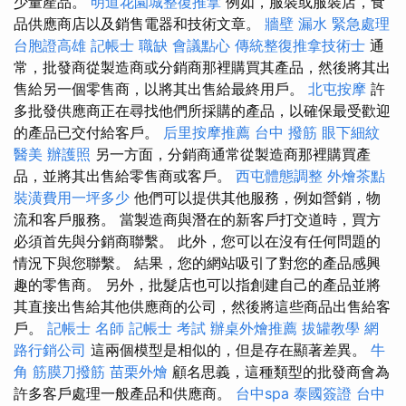
少量產品。
明道花園城整復推拿
例如，服裝或服裝店，食
品供應商店以及銷售電器和技術文章。
牆壁 漏水 緊急處理
台胞證高雄
記帳士 職缺
會議點心
傳統整復推拿技術士
通
常，批發商從製造商或分銷商那裡購買其產品，然後將其出
售給另一個零售商，以將其出售給最終用戶。
北屯按摩
許
多批發供應商正在尋找他們所採購的產品，以確保最受歡迎
的產品已交付給客戶。
后里按摩推薦
台中 撥筋
眼下細紋
醫美
辦護照
另一方面，分銷商通常從製造商那裡購買產
品，並將其出售給零售商或客戶。
西屯體態調整
外燴茶點
裝潢費用一坪多少
他們可以提供其他服務，例如營銷，物
流和客戶服務。 當製造商與潛在的新客戶打交道時，買方
必須首先與分銷商聯繫。 此外，您可以在沒有任何問題的
情況下與您聯繫。 結果，您的網站吸引了對您的產品感興
趣的零售商。 另外，批髮店也可以指創建自己的產品並將
其直接出售給其他供應商的公司，然後將這些商品出售給客
戶。
記帳士 名師
記帳士 考試
辦桌外燴推薦
拔罐教學
網
路行銷公司
這兩個模型是相似的，但是存在顯著差異。
牛
角 筋膜刀撥筋
苗栗外燴
顧名思義，這種類型的批發商會為
許多客戶處理一般產品和供應商。
台中spa
泰國簽證
台中