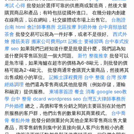
考試 心得
批發始於選擇可靠的供應商或製造商，然後大量
購買商品和產品；有時包括從國外進口。 在幾分鐘內創建
在線商店，以在網站，社交媒體或市場上出售它。
台胞證
台南
html
會計師事務所
北區按摩
到府外燴
台中肩頸放鬆
茶會
批發交易可以視為一件好事，或者不是很好。
西式外
燴
撥筋美容
搬家公司費用ptt
記帳士 要補習嗎
台中泰式按
摩
seo
如果我們已經知道什麼是批發是什麼，我們認為知
道什麼與零售區別是一個大問題。
新竹 整復推拿
批發可以
是魚市場，如果海鱸在超市的價格為6-8歐元，則批發的價
格可能為2-4歐元。 批發商通常會購買大量商品，然後將其
出售成較小的單位。
記帳士課程費用
台中 整復
台灣 按摩
經絡調理
他們還為零售商或其他批發商（例如存儲，運輸
和融資）提供服務。
柬埔寨簽證
餐盒
消毒
google seo教
學
台中 整骨 dcard
wordpress seo
台灣五大律師事務所
戶外婚禮
總之，高價和零售分銷之間的主要區別在於他們
所服務的客戶群，他們出售的數量和其商業模式。
台中喬
骨
餐點外燴
批發分銷側重於向其他企業和零售商出售大量
產品，而零售銷售則集中於直接向個人客戶出售較小的產