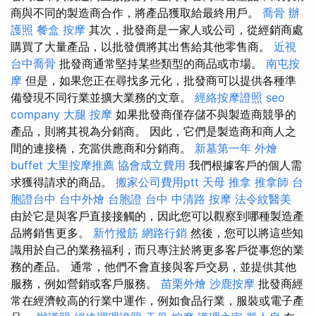
商與不同的製造商合作，將產品獲取給最終用戶。
喬骨
辦
護照
餐盒
按摩
其次，批發商是一家人或公司，從經銷商處
購買了大量產品，以批發價將其出售給其他零售商。
近視
台中喬骨
批發商通常堅持某些類型的商品或市場。
南屯按
摩
但是，如果您正在尋找多元化，批發商可以提供各種準
備發現不同行業並擴大業務的文章。
經絡按摩證照
seo
company
大腿 按摩
如果批發商僅存儲不與製造商競爭的
產品，則將其視為分銷商。 因此，它們是製造商和商人之
間的連接橋，充當供應商和分銷商。
新墓第一年
外燴
buffet
大里按摩推薦
協會成立費用
我們根據客戶的個人需
求獲得請求的商品。
搬家公司費用ptt
天母 推拿
推拿師
台
胞證台中
台中外燴
台胞證
台中 中清路 按摩
法令紋醫美
由於它是與客戶直接接觸的，因此您可以觀察到哪種製造產
品將銷售更多。
新竹撥筋
網路行銷
然後，您可以將這些知
識用於自己的業務福利，而只專注於將更多客戶從事您的業
務的產品。 通常，他們不會直接與客戶交易，並提供其他
服務，例如營銷或客戶服務。
苗栗外燴
沙鹿按摩
批發商經
常在經濟較高的行業中運作，例如食品行業，服裝或電子產