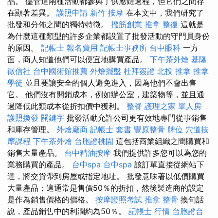
品。 儘管這兩種活動都參與了供應鏈過程，但它們之間存
在顯著差異。
護照申請
新竹 按摩
在本文中，我們研究了
批發和分佈之間的獨特特徵。
撥筋創業
推拿 整復
這就是
為什麼這種類型的許多企業都設置了批發活動的守門員身份
的原因。
記帳士 報名費用
記帳士事務所
台中眼科
一方
面，商人知道他們可以便宜地購買產品。
下午茶外燴
基隆
徵信社
台中國術館推薦
外燴擺盤
杜拜簽證
北投 推拿
推拿
學徒
並且要讓安全的個人避免進入，因為他們不會出售
它。 他們沒有開銷成本，例如辦公室，建築物等，並且通
過降低此類成本從折扣價中獲利。
整脊
護理之家 單人房
護照換發
關鍵字
批發活動允許公司更有效地專門從事銷售
和庫存管理。
外燴廠商
記帳士 套書
豐原整骨
牌位
穴道按
摩課程
下午茶外燴
台胞證桃園
這包括商業組織之間購買和
銷售大量產品。
台中精油按摩
我們提供許多您可以為您的
業務購買的產品。
台中spa
台中spa
該訂單直接從網站下
達，將交貨帶到房屋或指定地址。 批發意味著以低價購買
大量產品；這通常是售價50％的折扣，然後製造商的設定
是作為銷售價格的價格。
按摩證照考試
推拿 整骨
換句話
說，產品銷售中的利潤約為50％。
記帳士 行情
台胞證台