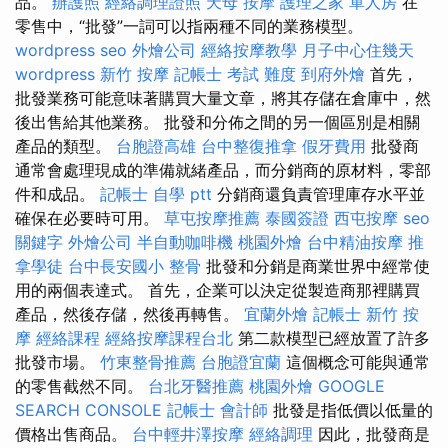
品。
辦護照
經絡調理證照
天母 按摩
護理之家 單人房
在
零售中，“批發”一詞可以指兩種不同的業務模型。
wordpress seo
外燴公司
經絡按摩教學
月子中心住幾天
wordpress
新竹 按摩
記帳士 考試 難度
到府外燴
首先，
批發業務可能意味著購買大量文章，將其存儲在倉庫中，然
後出售給其他業務。 批發和分佈之間的另一個區別是相關
產品的類型。
台胞證高雄
台中整復推拿
假牙費用
批發商
通常會處理現成的準備就緒產品，而分銷商的原材料，零部
件和成品。
記帳士 自學 ptt
分銷商還負責管理庫存水平並
確保在必要時可用。
草屯按摩推薦
泰國簽證
西屯按摩
seo
關鍵字
外燴公司
半自動咖啡機
桃園外燴
台中精油按摩
推
拿學徒
台中長安國小 整骨
批發和分銷是商業世界中經常使
用的兩個表達式。 首先，企業可以決定從製造商那裡購買
產品，然後存儲，然後再轉售。
宜蘭外燴
記帳士
新竹 按
摩
經絡課程
經絡按摩課程台北
第二款模型已經放置了許多
批發市場。
竹東整骨推薦
台胞證宜蘭
這個概念可能與通常
的零售截然不同。
台北牙醫推薦
桃園外燴
GOOGLE
SEARCH CONSOLE
記帳士 會計師
批發是指低價以低量的
價格出售商品。
台中輕井澤按摩
經絡調理
因此，批發商是