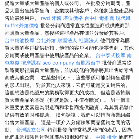
促進大量或大量產品的個人或公司。 在批發分銷期間，產
品大量出售給零售商，企業或其他客戶，然後將這些產品轉
售給最終用戶。
rwd
牙醫
塔位價格
台中排毒推薦
現代風
buffet外燴價格
批發分銷商通常直接從製造商或供應商那
裡購買大量產品，然後將這些產品存儲並分發給其客戶。
台中精油按摩
台北外燴
財團法人 社團法人
他們經常為購
買大量的客戶提供折扣，他們的客戶可能包括零售商，其他
分銷商或使用產品中使用該產品的企業。
台中泰式按摩
南
屯整復
按摩課程
seo company
台胞證台中
批發商通常從
製造商那裡購買大量產品，並以較低的價格將其出售給零售
商或其他企業。 在某些情況下，這些關係可能以轉售選擇
的形式出現。 對於其他人來說，它們可能是交叉銷售的。
這個想法是確認您的業務取得更大的成功。 但這是基於購
買大量產品的基礎（也就是說，不值得購買）。 另一個非
常重要的要素是為製造商和零售商提供融資，為其貿易夥伴
提供有效的財務援助。 換句話說，我們可以指向商業組織
出售大量產品。 這是一項介入分銷鍊和商品營銷之間的活
動。
台灣設立公司
特別批發商非常熟悉他們的產品，因為
他們非常精確且針對其產品類別和行業。
中醫 推拿
他們可