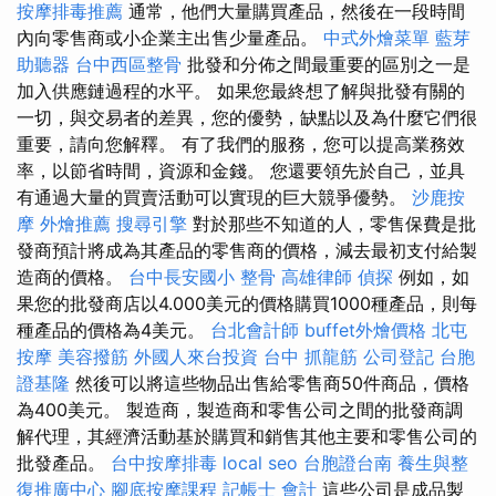
按摩排毒推薦
通常，他們大量購買產品，然後在一段時間
內向零售商或小企業主出售少量產品。
中式外燴菜單
藍芽
助聽器
台中西區整骨
批發和分佈之間最重要的區別之一是
加入供應鏈過程的水平。 如果您最終想了解與批發有關的
一切，與交易者的差異，您的優勢，缺點以及為什麼它們很
重要，請向您解釋。 有了我們的服務，您可以提高業務效
率，以節省時間，資源和金錢。 您還要領先於自己，並具
有通過大量的買賣活動可以實現的巨大競爭優勢。
沙鹿按
摩
外燴推薦
搜尋引擎
對於那些不知道的人，零售保費是批
發商預計將成為其產品的零售商的價格，減去最初支付給製
造商的價格。
台中長安國小 整骨
高雄律師
偵探
例如，如
果您的批發商店以4.000美元的價格購買1000種產品，則每
種產品的價格為4美元。
台北會計師
buffet外燴價格
北屯
按摩
美容撥筋
外國人來台投資
台中 抓龍筋
公司登記
台胞
證基隆
然後可以將這些物品出售給零售商50件商品，價格
為400美元。 製造商，製造商和零售公司之間的批發商調
解代理，其經濟活動基於購買和銷售其他主要和零售公司的
批發產品。
台中按摩排毒
local seo
台胞證台南
養生與整
復推廣中心
腳底按摩課程
記帳士 會計
這些公司是成品製