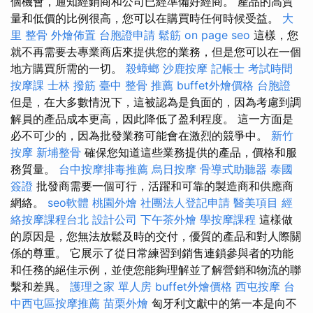
個機會，通知經銷商和公司已經準備好經商。 產品的高質
量和低價的比例很高，您可以在購買時任何時候受益。
大
里 整骨
外燴佈置
台胞證申請
鬆筋
on page seo
這樣，您
就不再需要去專業商店來提供您的業務，但是您可以在一個
地方購買所需的一切。
殺蟑螂
沙鹿按摩
記帳士 考試時間
按摩課
士林 撥筋
臺中 整骨 推薦
buffet外燴價格
台胞證
但是，在大多數情況下，這被認為是負面的，因為考慮到調
解員的產品成本更高，因此降低了盈利程度。 這一方面是
必不可少的，因為批發業務可能會在激烈的競爭中。
新竹
按摩
新埔整骨
確保您知道這些業務提供的產品，價格和服
務質量。
台中按摩排毒推薦
烏日按摩
骨導式助聽器
泰國
簽證
批發商需要一個可行，活躍和可靠的製造商和供應商
網絡。
seo軟體
桃園外燴
社團法人登記申請
醫美項目
經
絡按摩課程台北
設計公司
下午茶外燴
學按摩課程
這樣做
的原因是，您無法放鬆及時的交付，優質的產品和對人際關
係的尊重。 它展示了從日常練習到銷售連鎖參與者的功能
和任務的絕佳示例，並使您能夠理解並了解營銷和物流的聯
繫和差異。
護理之家 單人房
buffet外燴價格
西屯按摩
台
中西屯區按摩推薦
苗栗外燴
匈牙利文獻中的第一本是向不