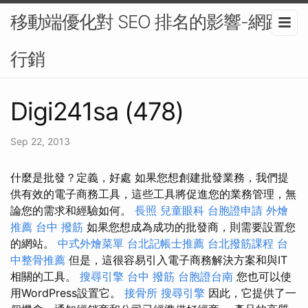
移動端優化對 SEO 排名的影響-網路
行銷
Digi241sa (478)
Sep 22, 2013
什麼是批發？定義，好處 如果您想創建批發業務，我們提
供有效的電子商務工具，這些工具將促進您的業務管理，無
論您的需求和經驗如何。
長照
兒童眼科
台胞證申請
外燴
推薦
台中 撥筋
如果您想成為成功的批發商，則需要設置您
的網站。
中式外燴菜單
台北記帳士推薦
台北撥筋課程
台
中整骨推薦
但是，這很容易引入電子商務解決方案和與IT
相關的工具。
搜尋引擎
台中 撥筋
台胞證台南
您也可以使
用WordPress設置它。
接骨所
搜尋引擎
因此，它提供了一