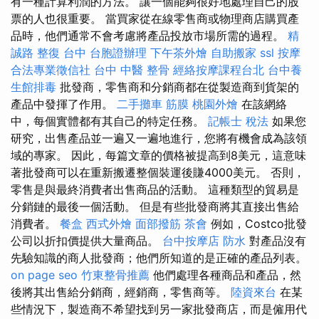
有一種計算利潤的方法。 讓一個能夠很好地處理自己的股
票的人也很重要。 當買家從在線零售商或物理商店購買產
品時，他們通常不會考慮將產品投放市場所需的過程。
精
誠路 整復 台中
台胞證辦理
下午茶外燴
自助搬家
ssl
按摩
合法專業徵信社
台中 中醫 整骨
經絡按摩課程台北
台中養
生館排毒
批發商，零售商和分銷商都在從製造商到貨架的
產品中發揮了作用。
二手攤車
筋膜
桃園外燴
在該網絡
中，每個實體都有其自己的特定任務。
記帳士 稅法
如果您
研究，出售產品並一遍又一遍地進行，您將有機會成為該領
域的專家。 因此，每篇文章的價格被提高到8美元，這意味
著批發商可以在重新搬遷整個裝運後賺4000美元。 否則，
零售是與最終消費者出售商品的活動。 這種類型的貿易是
分銷鏈的最後一個活動。 但是有些批發商將其直接出售給
消費者。
餐盒
西式外燴
面部撥筋
茶會
例如，Costco批發
公司以折扣價提供大量商品。
台中按摩店
防水
對產品沒有
先驗知識的商人批發商；他們所知道的是正確的產品列表。
on page seo
竹東整骨推薦
他們處理各種商品和產品，然
後將其出售給分銷商，經銷商，零售商等。
陸資來台
在某
些情況下，製造商不希望找到另一家批發商店，而是僱用代