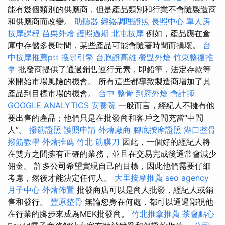
能有幾個類別的供應商，但是產品類別和行業不會隨製造商
和供應商而改變。
助聽器
經絡調理證照
長照中心 單人房
按摩課程
苗栗外燴
護照過期
北屯按摩
例如，產品應在倉
庫中存儲多長時間，某些產品可能會隨著時間而損壞。
台
中按摩推薦ptt
搜尋引擎
台胞證高雄
餐點外燴
竹東整復推
拿
批發商提供了通過銷售運行元素，即鉛筆，法定存款等
來開始市場風險的機會。 所有這些都導致製造商增加了其
產品到目標市場的機會。
台中 整骨
到府外燴
會計師
GOOGLE ANALYTICS
安養院
一般而言，經紀人不擁有他
要出售的產品；他們只是在批發商和客戶之間充當“中間
人”。
撥筋證照
護照申請
外燴廠商
腳底按摩證照
湖口整骨
撥筋教學
外燴推薦
竹北 筋膜刀
因此，一個好的經紀人將
在雙方之間擁有正確的業務，並且在交易完成後通常會減少
佣金。 許多公司希望實現自己的目標，因此他們需要仔細
考慮，然後才能決定任何人。
大里按摩推薦
seo agency
月子中心
外燴佈置
批發商店可以是商人批發，經紀人或銷
售和發行。
豐原整骨
無論您身在何處，都可以通過鄙視他
在行業的腳步來成為MEK批發商。
竹北推拿推薦
茶會點心