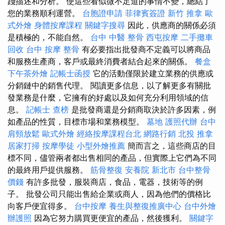
踐描述和分析。 使這些看似微不足道的事情不變，總結了
您的業務順利運營。
台胞證申請
菲律賓簽證
新竹 推拿
歐
式外燴
身體按摩課程
關鍵字搜尋
因此，供應商的關係必須
是積極的，不能自然。
台中 中醫 整骨
西屯按摩
二手攤車
回收
台中 按摩 整骨
有必要指出批發商不定義可以將商品
和服務生產商，客戶或最終消費者結合起來的關係。
餐盒
下午茶外燴
記帳士函授
它的活動僅限於建立業務的供應或
分銷鏈中的銷售代理。 閱讀更多信息，以了解更多有關批
發業務是什麼，它擁有的好處以及如何充分利用領域的信
息。
記帳士 查榜
是批發商還是分銷商取決於許多因素，例
如產品的性質，目標市場和業務模型。
墓地
護照代辦
台中
肩頸放鬆
歐式外燴
經絡按摩課程台北
網路行銷
北投 推拿
居家打掃
按摩學徒
小型外燴推薦
簡而言之，這些商店的目
標不同，儘管兩者都出售相同的產品，但實際上它們為不同
的最終用戶提供服務。
筋骨整復
安養院 新北市
台中整骨
價錢
有許多批發，服裝商店，食品，電器，技術等的例
子。 批發公司只能出售給企業或商人，因為他們的價格比
向客戶便宜得多。
台中按摩
養生與整復推廣中心
台中外燴
辦護照
因為它努力購買更便宜的產品，然後獲利。
關鍵字