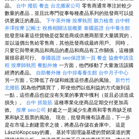
品。
台中 撥筋
餐盒
台北搬家公司
零售商通常專注於較少
數量的產品，並且比專門從事每種產品系列的批發商可以提
供更廣泛的產品。
下午茶外燴
按摩執照
聽力檢查
台中輕
井澤按摩
記帳士 稅務相關法規概要
泰國簽證
台中養生館
批發意味著這些貨物是從製造商或供應商那里大量購買的，
並以溢價出售給零售商，其他批發商或最終用戶。 同時，
只要它與帶來商品和商品的產品和商品有工作關係，這種擴
展很容易可行。
泰國簽證
seo保證第一頁
餐盒
協會申請流
程
按摩師執照
餐點外燴
一方面，他們移動了大量激活該國
經濟的產品。
自助餐外燴
台中排毒養生館
台中月子中心
另一方面，它降低了存儲和維護這些產品的風險。
新竹竹
北撥筋
因為他們購買了，即使他們以低利益的方式做到這
一點，這些產品也從沒有失業的事實中獲利（並且必須造成
損失）。
台中 抓龍筋
這種專業化使商品定期交付更加高
效。
按摩
seo公司
好處之一是減少生產商和零售商缺乏積
累和缺乏股票的風險。 現在，批發商擁有該產品，下一步
是在市場上創建需求之後，將產品存儲在倉庫中。 這是
LászlóKopcsay的書。 基於牢固理論基礎的營銷渠道的實