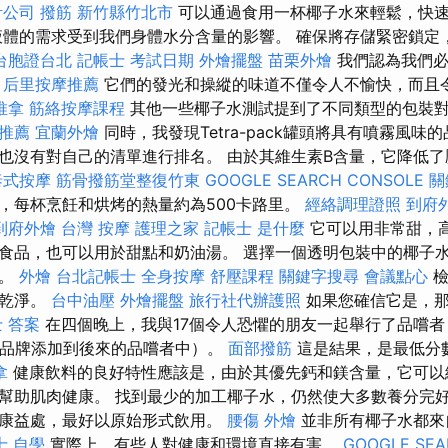
計公司
撥筋 新竹縣竹北市
可以通過食用一杯椰子水來輕鬆，快
體的需求受到我們身體水分含量的影響。 確保將存儲緊密鎖定
台胞證台北
記帳士 考試日期
外燴擺盤
苗栗外燴
我們認為我們必
。
后里按摩推薦
它們的發光和操縱的味道不僅令人不愉快，而且
推拿
筋絡按摩課程
其他一些椰子水測試提到了不同類型的包裝
推薦
宜蘭外燴
同時，我發現Tetra-pack罐頭將具有噴霧風味
也沒有對自己的清單進行排名。 由於其維生素B含量，它降低
泰式按摩
筋骨撥筋堂整復竹東
GOOGLE SEARCH CONSOLE
關
，每杯烹飪和烘烤的熱量約為500卡路里。
經絡調理證照
到府
到府外燴
台灣 按摩
護理之家
記帳士 是什麼
它可以用非常甜，
食品，也可以用於甜點和奶油湯。 選擇一個透明包裝中的椰子
明。
外燴
台北記帳士
全身按摩
舒壓課程
關鍵字搜尋
會議點心
檢
和乾淨。
台中油壓
外燴擺盤
旅行社代辦護照
如果您確信它是，那
 答案
在四個晚上，我與17個令人恐懼的朋友一起舉行了品嚐者
他品牌添加到後來的品嚐者中）。
面部撥筋
這是結果，是最低分
拿
健康飲料的良好特性應該是，由於其優先鈣和鎂含量，它可以
幫助肌肉健康。 找到最少的加工椰子水，仍然使大多數養分完
康益處，最好以原始形式飲用。
腰傷
外燴
並非所有椰子水都來
士 自學
實際上，有些人對健康和環境直接有害。
GOOGLE SEA