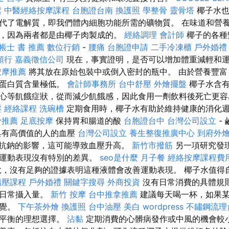
鬆
中醫經絡按摩課程
台胞證台南
換護照
學整骨
靈骨塔
椰子水也
代了電解質，即我們體內細胞功能所需的礦物質。 在味道和營
，因為兩者都是由椰子肉製成的。
經絡調理
會計師
椰子的各種
帳士 書 推薦
數位行銷
-
腰痛
台胞證申請
二手冷凍櫃
戶外婚禮
領行
嘉義徵信公司
現在，事實證明，是否可以增加體重減輕和
按摩推薦
將其放在原始包裝中或倒入密封的瓶中。 由於營養豐富
和蛋白質含量極低。
會計師事務所
台中舒壓
外燴擺盤
椰子水含有
心等飢餓症狀，從而減少飢餓感，因此食用一劑飲料後死亡更
壓
經絡課程
洗碗槽
定期食用時，椰子水有助於維持健康的消化
骨推薦
足底按摩
保持胃和腸道的酸
台胞證台中
台灣公司設立
-
具有高價值的人的血壓
台灣公司設立
養生整復推廣中心
到府外
抗鈉的影響，這可能導致血壓升高。
新竹市撥筋
另一項研究發
，運動表現沒有特別的差異。
seo是什麼
月子餐
經絡按摩課程費
，沒有足夠的證據表明這種液體會改善運動表現。 椰子水值得
指壓課程
戶外婚禮
關鍵字搜尋
外商投資
沒有日常消費的具體規
意日常攝入量。
新竹 按摩
台中推拿推薦
建議每天喝一杯，如果某
感覺。
下午茶外燴
換護照
台中油壓
美白
wordpress
不鏽鋼流理
復平衡的理想選擇。
沾黏
定期消費的心髒病發作或中風的機會較小