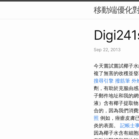
移動端優化對
Digi241
Sep 22, 2013
今天嘗試嘗試椰子水的
複了無害的收穫並
搜尋引擎
撥筋筆
外
劑，有助於克服由感
子郵件地址和我的網
液）含有椰子提取
合的，因為我們消費
照
例如，痤瘡皮膚已
炎的表面。
記帳士
因為椰子水含有細胞