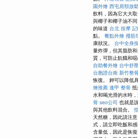
園外燴
西屯肩頸放
飲料，因為它大大取
與椰子和椰子油不同
的味道
台北 按摩
記
點。
餐點外燴
撥筋
康狀況。
台中全身
量炸彈，但其脂肪
質，可防止飢餓和噁
自助餐外燴
台中舒
台胞證台南
新竹整
恢復。 鉀可以降低
燴推薦
逢甲 整骨
抵
水和喝光滑的水時
骨
seo公司
也就是說
與其他飲料混合。
天然糖，因此請注
式，請立即吃飯和
含量低，因此是恢