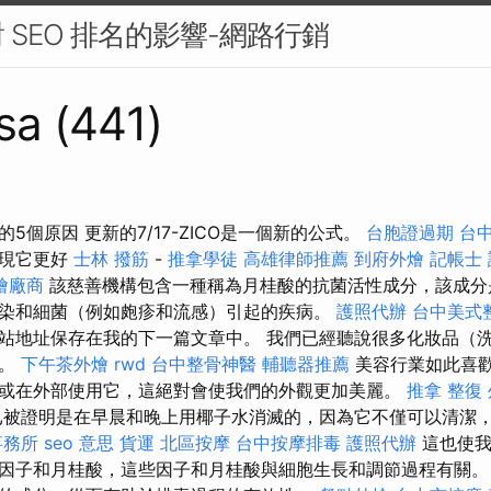
 SEO 排名的影響-網路行銷
sa (441)
5個原因 更新的7/17-ZICO是一個新的公式。
台胞證過期
台
發現它更好
士林 撥筋
-
推拿學徒
高雄律師推薦
到府外燴
記帳士
燴廠商
該慈善機構包含一種稱為月桂酸的抗菌活性成分，該成分
染和細菌（例如皰疹和流感）引起的疾病。
護照代辦
台中美式
站地址保存在我的下一篇文章中。 我們已經聽說很多化妝品（
物。
下午茶外燴
rwd
台中整骨神醫
輔聽器推薦
美容行業如此喜
或在外部使用它，這絕對會使我們的外觀更加美麗。
推拿 整復
被證明是在早晨和晚上用椰子水消滅的，因為它不僅可以清潔
事務所
seo 意思
貨運
北區按摩
台中按摩排毒
護照代辦
這也使我
因子和月桂酸，這些因子和月桂酸與細胞生長和調節過程有關。