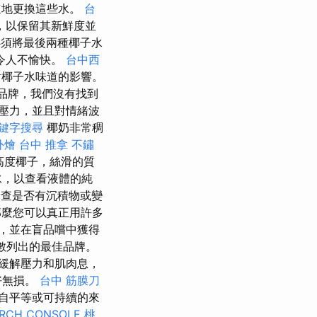
速地更換這些水。
台
，以保留其新鮮度並
須將最後兩種椰子水
令人不愉快。
台中西
對椰子水味道的影響。
的品牌，我們沒有找到
了壓力，並且對情緒波
鍵字搜尋
椰奶非常稠
外燴
台中 推拿
不鏽
高度椰子，絲滑的質
水，以查看液體的純
查是否有沉積物或變
麼您可以真正用許多
，並在盲品嚐中獲得
數列出的最佳品牌。
緩解壓力和肌肉息，
好無損。
台中 筋膜刀
自平等或可持續的來
RCH CONSOLE
桃