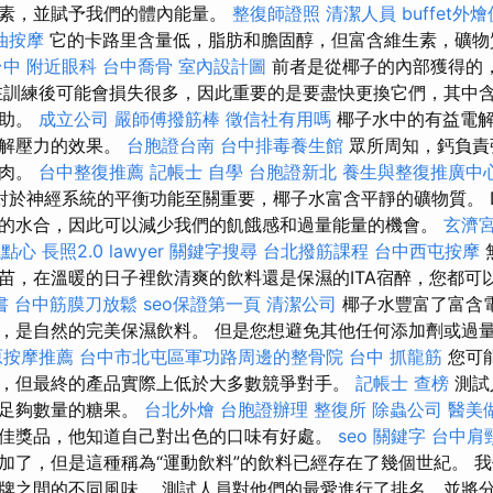
生素，並賦予我們的體內能量。
整復師證照
清潔人員
buffet外
油按摩
它的卡路里含量低，脂肪和膽固醇，但富含維生素，礦物
台中
附近眼科
台中喬骨
室內設計圖
前者是從椰子的內部獲得的
在訓練後可能會損失很多，因此重要的是要盡快更換它們，其中
幫助。
成立公司
嚴師傅撥筋棒
徵信社有用嗎
椰子水中的有益電解
緩解壓力的效果。
台胞證台南
台中排毒養生館
眾所周知，鈣負責
肌肉。
台中整復推薦
記帳士 自學
台胞證新北
養生與整復推廣中
對於神經系統的平衡功能至關重要，椰子水富含平靜的礦物質。 Di
的水合，因此可以減少我們的飢餓感和過量能量的機會。
玄濟
議點心
長照2.0
lawyer
關鍵字搜尋
台北撥筋課程
台中西屯按摩
苗，在溫暖的日子裡飲清爽的飲料還是保濕的ITA宿醉，您都可
書
台中筋膜刀放鬆
seo保證第一頁
清潔公司
椰子水豐富了富含
，是自然的完美保濕飲料。 但是您想避免其他任何添加劑或過
原按摩推薦
台中市北屯區軍功路周邊的整骨院
台中 抓龍筋
您可能
，但最終的產品實際上低於大多數競爭對手。
記帳士 查榜
測試
和足夠數量的糖果。
台北外燴
台胞證辦理
整復所
除蟲公司
醫美
佳獎品，他知道自己對出色的口味有好處。
seo 關鍵字
台中肩
加了，但是這種稱為“運動飲料”的飲料已經存在了幾個世紀。 
牌之間的不同風味。 測試人員對他們的最愛進行了排名，並將