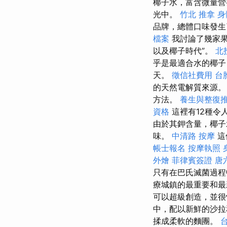
椰子水，富含微量營
光中。
竹北 推拿
身
品牌，總體口味發
檔案
我討論了幾家果
以及椰子時代”。
北
乎是最適合水的椰子
天。
徵信社費用
台
的天然電解質來源
方法。
養生與整復
資格
這裡有12種令
由於其鉀含量，椰子
味。
中清路 按摩
這
帳士報名
按摩執照
外燴
菲律賓簽證
唐
只有在巴氏滅菌過程
療城鎮的最重要和
可以超級創造，並很
中，配以新鮮的沙
揉成柔軟的麵團。