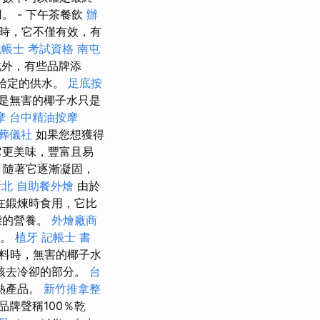
 - 下午茶餐飲
辦
時，它不僅有效，有
記帳士 考試資格
南屯
此外，有些品牌添
和給定的供水。
足底按
是無害的椰子水只是
摩
台中精油按摩
葬儀社
如果您想獲得
它更美味，豐富且易
隨著它逐漸凝固，
新北
自助餐外燴
由於
在鍛煉時食用，它比
態的營養。
外燴廠商
因。
植牙
記帳士 書
料時，無害的椰子水
該去冷卻的部分。
台
熱產品。
新竹推拿整
牌聲稱100％乾