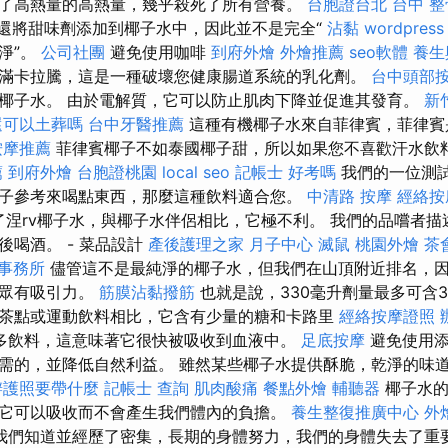
了高熱量的高熱量，幾乎殺死了所有營養。
台胞證台北
台中 整骨
o還將甜味劑添加到椰子水中，因此並不是完全“
沾黏
wordpress
乾淨”。
公司社團
避免使用咖啡
到府外燴
外燴推薦
seo軟體
養生
滿卡拉騰，這是一種破壞您健康腸道系統的乳化劑。
台中頭部
椰子水。 由於電解質，它可以防止肌肉下降並促進其發育。
新
還可以土葬嗎
台中牙醫推薦
這種有機椰子水來自菲律賓，菲律賓
按摩推薦
菲律賓椰子不如泰國椰子甜，所以如果您不喜歡汗水飲
薦
到府外燴
台胞證桃園
local seo
記帳士 好考嗎
我們的一位測試
子參考來喝點東西，那麼這種飲料適合您。
中清路 按摩
經絡按
了涅rv椰子水，與椰子水伴侶相比，它極不利。 我們的品嚐者
後喝酒。 - 菜品設計
產後護理之家 月子中心
滅鼠
桃園外燴
茶
事務所
儘管這不是最純淨的椰子水，但我們在山頂附近排名，
群眾有吸引力。
筋膜沾黏撥筋
也就是說，330毫升劑量最多可含
茶點或運動飲料相比，它含有少量的糖和卡路里
經絡按摩證照
多飲料，這意味著它很快被吸收到血液中。
足底按摩
避免使用添
需的，並降低自然利益。 雖然某些椰子水提供酥脆，乾淨的味
辦護照要帶什麼
記帳士 查詢
肌肉酸痛
餐點外燴
輔聽器
椰子水的
它可以吸收而不會產生我們體內的負擔。
養生整復推廣中心
外
我們知道並經歷了密集，長期的身體努力，我們的身體失去了重