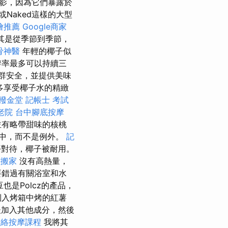
影，因為它們暴露於
Naked這樣的大型
燴推薦
Google商家
其是從季節到季節，
骨神醫
年輕的椰子似
辨率最多可以持續三
群安全，並提供美味
多享受椰子水的精緻
撥金堂
記帳士 考試
老院
台中腳底按摩
並有略帶甜味的核桃
中，而不是例外。
記
平對待，椰子被耐用。
雄搬家
沒有高熱量，
要錯過有關浴室和水
也是Polcz的產品，
倒入烤箱中烤的紅薯
加入其他成分，然後
經絡按摩課程
我將其