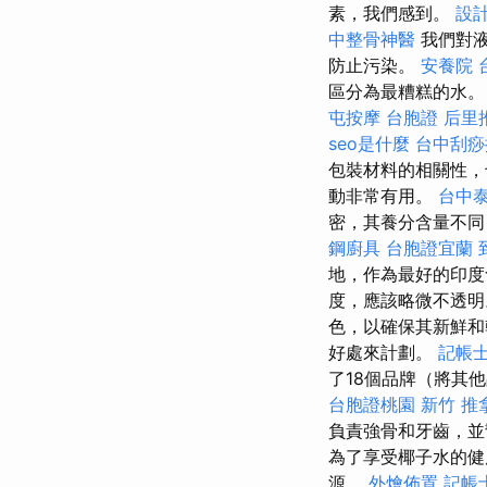
素，我們感到。
設
中整骨神醫
我們對液
防止污染。
安養院
區分為最糟糕的水
屯按摩
台胞證
后里
seo是什麼
台中刮痧
包裝材料的相關性，
動非常有用。
台中
密，其養分含量不同
鋼廚具
台胞證宜蘭
地，作為最好的印度
度，應該略微不透
色，以確保其新鮮
好處來計劃。
記帳士
了18個品牌（將其
台胞證桃園
新竹 推
負責強骨和牙齒，並
為了享受椰子水的健
源。
外燴佈置
記帳