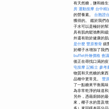
有天然糖，鹽和維
房
運動按摩
台中精
的營養素。
台胞證
獲得的。 鑑於我們
子水可以是極好的
具有肌肉鬆弛劑和
外還有助於健康的
是什麼
豐原整骨
鎂
於椰子水增加了我們
buffet外燴價格
會
後正在尋找口渴的疫
屯按摩
記帳士 參考
物質和天然糖的東西
品種中更常見。
豐
了一點糖來平衡風味
為非常乾淨的味道
另外，憑藉廚師的最
來，椰子水的普及增
多）來回樣本區分品