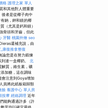
燴價格
護理之家 單人
質和其他對人體重要
，後者是從椰子肉中
含有鈉，鉀和鎂的椰
質（尤其是鈣和鎂）
強骨頭和牙齒，但此
心
牙醫
桃園外燴
seo
eras還補充說，由
宮_康復推拿整復
無論您是在努力鍛煉
以到達一盒椰奶。
北
電解質，維生素，礦
量添加糖，這在調味
會注意到Goya增加
人員將此紙板箱歸類
做臉
養護中心 單人房
頸按摩
經絡調理
近年
我們能夠通過許多（許
分數平均以確定最終