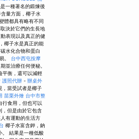
是一種著名的鍛煉後
養含量方面，椰子水
變體都具有略有不同
取決於它們的生長地
運動表現以及真正的健
，椰子水是真正的能
碳水化合物和蛋白
容易。
台中西屯按摩
週期並治療任何便秘。
 鹼平衡，還可以減輕
燴
護照代辦
-
辦桌外
現，當受試者是椰子
用
苗栗外燴
台中市整
自行食用，但也可以
則，但是由於它包含
人有運動的生活方
台
椰子水富含鉀，鈉
。 結果是一種低酸