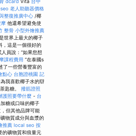
 dcard
Vita
台中
 seo
老人助聽器價格
與整復推廣中心
/椰
按摩
他還希望避免使
竹 整骨
小型外燴推薦
是世界上最大的椰子
料，這是一個很好的
人員說：“如果您想
摩課程費用
”在泰國s
描述了一些營養豐富的
會點心
台胞證桃園
記
因為我喜歡椰子水的辯
3茶匙糖。
撥筋證照
辦護照要帶什麼
-
台
加糖或口味的椰子
道，但其他品牌可能
礦物質成分與血漿的
燴推薦
local seo
按
要的礦物質和痕量元