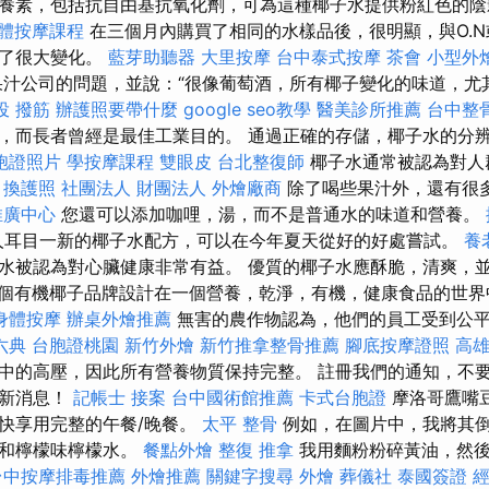
養素，包括抗自由基抗氧化劑，可為這種椰子水提供粉紅色的陰
體按摩課程
在三個月內購買了相同的水樣品後，很明顯，與O.N或
生了很大變化。
藍芽助聽器
大里按摩
台中泰式按摩
茶會
小型外
汁公司的問題，並說：“很像葡萄酒，所有椰子變化的味道，尤
投 撥筋
辦護照要帶什麼
google seo教學
醫美診所推薦
台中整
，而長者曾經是最佳工業目的。 通過正確的存儲，椰子水的分
胞證照片
學按摩課程
雙眼皮
台北整復師
椰子水通常被認為對人
。
換護照
社團法人 財團法人
外燴廠商
除了喝些果汁外，還有很
推廣中心
您還可以添加咖哩，湯，而不是普通水的味道和營養。
人耳目一新的椰子水配方，可以在今年夏天從好的好處嘗試。
養
水被認為對心臟健康非常有益。 優質的椰子水應酥脆，清爽，
個有機椰子品牌設計在一個營養，乾淨，有機，健康食品的世界
身體按摩
辦桌外燴推薦
無害的農作物認為，他們的員工受到公
六典
台胞證桃園
新竹外燴
新竹推拿整骨推薦
腳底按摩證照
高
中的高壓，因此所有營養物質保持完整。 註冊我們的通知，不
最新消息！
記帳士 接案
台中國術館推薦
卡式台胞證
摩洛哥鷹嘴豆
快享用完整的午餐/晚餐。
太平 整骨
例如，在圖片中，我將其
拉和檸檬味檸檬水。
餐點外燴
整復 推拿
我用麵粉粉碎黃油，然後
台中按摩排毒推薦
外燴推薦
關鍵字搜尋
外燴
葬儀社
泰國簽證