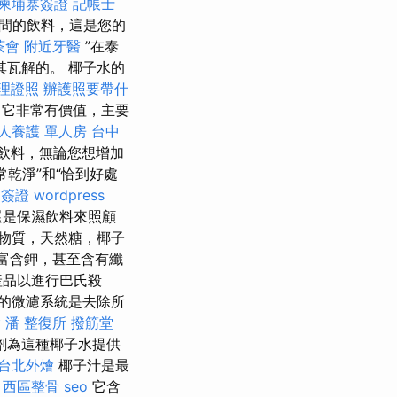
柬埔寨簽證
記帳士
間的飲料，這是您的
茶會
附近牙醫
”在泰
其瓦解的。 椰子水的
理證照
辦護照要帶什
它非常有價值，主要
人養護 單人房
台中
飲料，無論您想增加
乾淨”和“恰到好處
 簽證
wordpress
還是保濕飲料來照顧
物質，天然糖，椰子
富含鉀，甚至含有纖
產品以進行巴氏殺
的微濾系統是去除所
燴
潘 整復所
撥筋堂
劑為這種椰子水提供
台北外燴
椰子汁是最
。
西區整骨
seo
它含