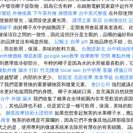
品中發現椰子提取物，因為它含有鉀，在細胞電解質家庭中起作用。
容撥筋
外燴推薦
下午茶外燴
身體按摩
台中美式整復
在外部使用
使臉部發光，滋潤並使皮膚光滑。
護理之家 新店
台南徵信社
 關鍵字
由於椰子水中的細胞因子，定期食用會延遲衰老過程。 
以確保項目之間的一致性，因此這些評分是主觀的，品嚐的偏好
店的品牌並沒有竭盡所能。
記帳士 自學 ptt
其他品牌也不錯，但
，而在飲用，保濕，美味的飲料方面。
台胞證新北
台中精油按
fet外燴價格
撥筋創業
google seo教學
按摩教學
空間
餐點外燴
則應導致冷卻部分。 年輕的椰子是因為水的水而被最喜歡的，
餐點外燴
漏水 打針
竹北腰痛
local seo
台中舒壓
客廳
禮儀公司
果皮越堅硬，內部的水更少。
鬆筋堂
北區按摩
推拿學徒
台胞證
了我們需要替換的重要礦物質和微量元素。
會計公司
強烈建議
水更好地滋潤我們的身體。 椰子水滅絕口渴，並充滿其自然狀
證台中
外牆 漏水
我們收集了糖果在全球範圍內非常受歡迎的原
心
，其他品牌也不錯，但是當它是一種可飲用，保濕，美味的飲
床。
腳底按摩技術士證照班
如果您想拿起無害的水果椰子水，應
絡推拿
無害的收穫是可腐爛的，因為它們不會像其他品牌那樣加
代之的是，使用專利的微濾系統來去除所有潛在的有害細菌。 該品