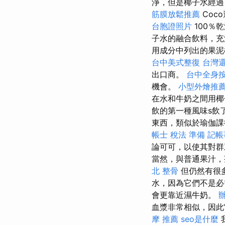
淨，但是椰子水經過
筋膜放鬆推薦
Coc
台胞證照片
100％
子水的融合飲料，充
用成分中列出的果泥
台中美式整復
台灣
出口商。
台中全身
機會。
小型外燴推
在水和牛奶之間用椰
飲的第一種風味s飲
東西，類似於瑜伽課
帳士 稅法 準備
記帳
論可可，以使其對
當然，與普通果汁，
北 整骨
但仍然有很
水，因為它們不是必
會更靠近濕牛奶。
血漿非常相似，因此
摩 推薦
seo是什麼