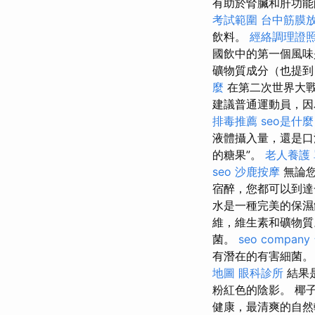
有助於腎臟和肝功能
考試範圍
台中筋膜
飲料。
經絡調理證
國飲中的第一個風味
礦物質成分（也提
麼
在第二次世界大
建議普通運動員，因
排毒推薦
seo是什麼
液體攝入量，還是口
的糖果”。
老人養護
seo
沙鹿按摩
無論您
宿醉，您都可以到
水是一種完美的保
維，維生素和礦物質
菌。
seo company
有潛在的有害細菌
地圖
眼科診所
結果
粉紅色的陰影。 椰
健康，最清爽的自然