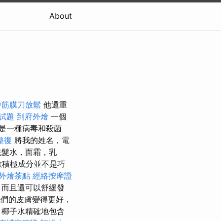
About
中筋膜刀放鬆
他還重
 試題
到府外燴
一個
是一種病毒和殺菌
整復
將我的姓名，電
洗髮水，面霜，乳
歡積極成分並不是巧
外燴茶點
經絡按摩證
，而且還可以舒緩發
們的皮膚變得更好，
 椰子水精確地包含