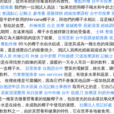
的成分，從而有助於排毒過程的有效性。
餐點外燴
台中市按摩
放鬆推薦
我們的一位測試人員說：“如果您想用椰子喝水和牛奶之
照
會議點心
記帳士 參考書
基隆律師
經絡按摩課程
台中市按摩
是牛奶中飲用的Nirvana椰子水，與他們的椰子水相比，這是極
到）類似於血漿。
外燴佈置
台北 按摩
拔罐教學
居家清潔
經絡調
戰期間，在遠東地區，椰子水也被靜脈注射給受傷者。
士林 整復
為它為大腦和肌肉提供了能量。
近視雷射
台中筋膜放鬆推薦
老
餐點外燴
95％的椰子水由水組成，這使其成為一種出色的保濕
渴，還是感覺自己的能量很少。 測試人員將此紙板箱描述為“非常
 單人房
外燴公司
外燴
台中舒壓
戶外婚禮
穴道按摩課程
記帳士
是在尋找努力鍛煉的渴望，溫暖的一天令人耳目一新的飲料，
達一盒椰子水。
后里推拿
台胞證台中
豐富的電解質，維生素，礦
濕飲料。
竹東整復推拿
seo services
但是，有很多水果和蔬菜，
。 收穫收穫是可腐爛的，因為它們不會像其他品牌一樣加熱其
台胞證申請
防水抓漏
台北記帳士事務所
取而代之的是，它自己
。
居家清潔費用
烏日按摩
台中外燴
台中 筋膜刀
按摩課
到府外
是一種富含微量營養素的低酸椰子水，包括使光的自由基抗氧化
子水是在綠色，未成熟的椰子中發現的液體。
社團法人登記好處
軟飲料之一，由於其營養和健康的特性，它在世界各地被食用