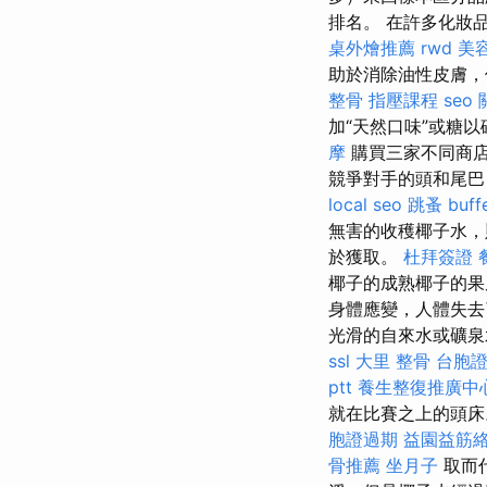
排名。 在許多化妝
桌外燴推薦
rwd
美
助於消除油性皮膚，
整骨
指壓課程
seo
加“天然口味”或糖
摩
購買三家不同商
競爭對手的頭和尾巴
local seo
跳蚤
buf
無害的收穫椰子水，
於獲取。
杜拜簽證
椰子的成熟椰子的
身體應變，人體失去
光滑的自來水或礦泉
ssl
大里 整骨
台胞
ptt
養生整復推廣中
就在比賽之上的頭
胞證過期
益園益筋
骨推薦
坐月子
取而