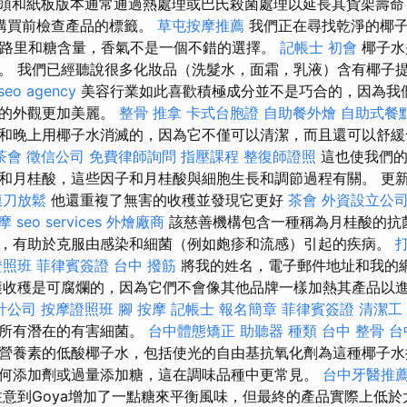
頭和紙板版本通常通過熱處理或巴氏殺菌處理以延長其貨架壽
購買前檢查產品的標籤。
草屯按摩推薦
我們正在尋找乾淨的椰
卡路里和糖含量，香氣不是一個不錯的選擇。
記帳士 初會
椰子水
。 我們已經聽說很多化妝品（洗髮水，面霜，乳液）含有椰子
seo agency
美容行業如此喜歡積極成分並不是巧合的，因為我
們的外觀更加美麗。
整骨 推拿
卡式台胞證
自助餐外燴
自助式餐
和晚上用椰子水消滅的，因為它不僅可以清潔，而且還可以舒緩
茶會
徵信公司
免費律師詢問
指壓課程
整復師證照
這也使我們的
月桂酸，這些因子和月桂酸與細胞生長和調節過程有關。 更新的7/
膜刀放鬆
他還重複了無害的收穫並發現它更好
茶會
外資設立公
摩
seo services
外燴廠商
該慈善機構包含一種稱為月桂酸的抗
，有助於克服由感染和細菌（例如皰疹和流感）引起的疾病。
證照班
菲律賓簽證
台中 撥筋
將我的姓名，電子郵件地址和我的
穫收穫是可腐爛的，因為它們不會像其他品牌一樣加熱其產品以
計公司
按摩證照班
腳 按摩
記帳士 報名簡章
菲律賓簽證
清潔工
除所有潛在的有害細菌。
台中體態矯正
助聽器 種類
台中 整骨
台
營養素的低酸椰子水，包括使光的自由基抗氧化劑為這種椰子水
何添加劑或過量添加糖，這在調味品種中更常見。
台中牙醫推
意到Goya增加了一點糖來平衡風味，但最終的產品實際上低