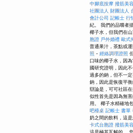
中腳底按摩
撥筋美
社團法人 財團法人
會計公司
記帳士 行
紀。 我們的品嚐者
椰子水，但我們在山
胞證
戶外婚禮
歐式
普通果汁，茶點或運
照
-
經絡調理證照
但
口味的椰子水，因為
國研究證明，因此不
過多的鈉，但不一
鈉，因此是恢復平
辯論是，可可社區
似性首先是因為無
用。 椰子水精確地
吧檯桌
記帳士 書單
奶之間的飲料，這
卡式台胞證
撥筋美
這是極其瓦解的。 