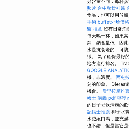
分含量不同，每杯烹
照片
台中整骨神醫
食品，也可以用於甜
手術
buffet外燴價
醫 推拿
沒有日常消
每天喝一杯，如果某
鉀，鈉含量低，因
水是抗衰老的，可防
織。 為了確保最好
地方進行排名。 Tra
GOOGLE ANALYTI
機，非濃度。
西屯
刻的印象。 Die
機會。
后里按摩推
帳士 講義 pdf
辦護
的日子裡飲清爽的飲
記帳士推薦
椰子水豐
水滅絕口渴，並充滿
也不錯，但是當它是