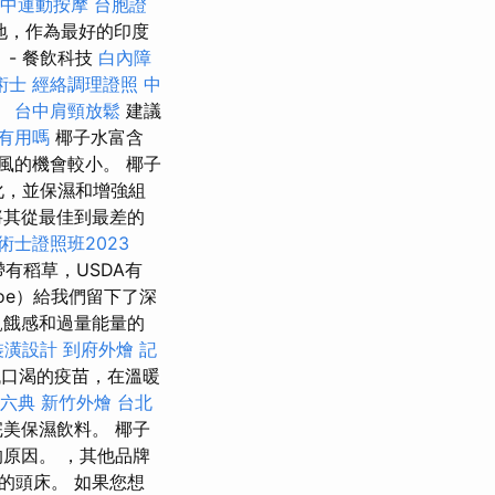
中運動按摩
台胞證
地，作為最好的印度
- 餐飲科技
白內障
術士
經絡調理證照
中
。
台中肩頸放鬆
建議
有用嗎
椰子水富含
風的機會較小。 椰子
化，並保濕和增強組
將其從最佳到最差的
術士證照班2023
有稻草，USDA有
oe）給我們留下了深
飢餓感和過量能量的
裝潢設計
到府外燴
記
口渴的疫苗，在溫暖
六典
新竹外燴
台北
美保濕飲料。 椰子
原因。 ，其他品牌
的頭床。 如果您想