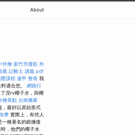
About
中外燴
新竹市撥筋
外
推薦
記帳士 講義 pdf
指壓課程
逢甲 整骨
我
飲料適合您。
網路行
飲了涅rv椰子水，與椰
外燴茶點
台南搬家
處，最好以原始形式
 按摩
實際上，有些人
是一種著名的鍛煉後
穫時，他們的椰子水