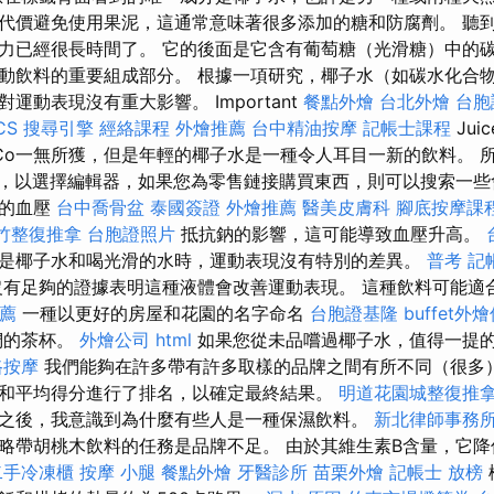
代價避免使用果泥，這通常意味著很多添加的糖和防腐劑。 聽
力已經很長時間了。 它的後面是它含有葡萄糖（光滑糖）中的
動飲料的重要組成部分。 根據一項研究，椰子水（如碳水化合
運動表現沒有重大影響。 Important
餐點外燴
台北外燴
台胞
CS
搜尋引擎
經絡課程
外燴推薦
台中精油按摩
記帳士課程
Jui
Co一無所獲，但是年輕的椰子水是一種令人耳目一新的飲料。 
s上列出，以選擇編輯器，如果您為零售鏈接購買東西，則可以搜索一
人的血壓
台中喬骨盆
泰國簽證
外燴推薦
醫美皮膚科
腳底按摩課
竹整復推拿
台胞證照片
抵抗鈉的影響，這可能導致血壓升高。
是椰子水和喝光滑的水時，運動表現沒有特別的差異。
普考 記
有足夠的證據表明這種液體會改善運動表現。 這種飲料可能適
薦
一種以更好的房屋和花園的名字命名
台胞證基隆
buffet外
們的茶杯。
外燴公司
html
如果您從未品嚐過椰子水，值得一提
路按摩
我們能夠在許多帶有許多取樣的品牌之間有所不同（很多
和平均得分進行了排名，以確定最終結果。
明道花園城整復推
之後，我意識到為什麼有些人是一種保濕飲料。
新北律師事務
略帶胡桃木飲料的任務是品牌不足。 由於其維生素B含量，它
二手冷凍櫃
按摩 小腿
餐點外燴
牙醫診所
苗栗外燴
記帳士 放榜