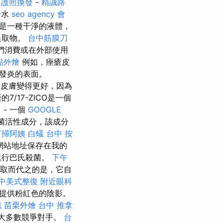
命
護照換發
-
精誠路
子水
seo agency
會
是一種干淨的液體，
提取物。
台中筋膜刀
們消費或在外部使用
點外燴
例如，痤瘡皮
發炎的表面。
皮膚變得更好，因為
17-ZICO是一個
司
- 一個
GOOGLE
菌活性成分，該成分
打掃阿姨
白蟻
台中 按
網站地址保存在我的
進行巴氏殺菌。
下午
取而代之的是，它自
中美式整復
附近眼科
提供粉紅色的陰影。
薦
苗栗外燴
台中 推拿
於大多數競爭對手。
台