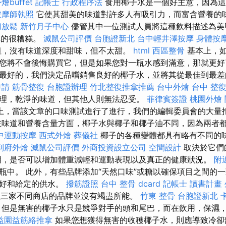
燴buffet
記帳士 行政程序法
食用椰子水是一個好主意，因為這
按摩師執照
它使其甜美的味道對許多人有吸引力，而富含營養的
刀放鬆
新竹月子中心
儘管其中一位測試人員將這種飲料描述為美
麼真的很糟糕。
滅鼠公司評價
台胞證新北
台中輕井澤按摩
身體按
坦，沒有味道深度和甜味，但不太甜。
html
西區整骨
基本上，如
您將不會後悔購買它，但是如果您對一瓶水感到滿意，那就更好
最好的，我們決定品嚐銷售良好的椰子水，並將其從最佳到最差
申請
筋骨整復
台胞證辦理
竹北整復推拿推薦
台中外燴
台中 整
理，乾淨的味道，但其他人則無法忍受。
菲律賓簽證
桃園外燴
上，當該文章的口味測試進行了進行，我們的編輯委員會的大量
在味道和營養含量方面，椰子水與椰子和椰子油不同，因為兩者
中運動按摩
西式外燴
葬儀社
椰子的各種變體都具有略有不同的
到府外燴
滅鼠公司評價
外商投資設立公司
空間設計
取決於它們
明，是否可以增加體重減輕和運動表現以及真正的健康狀況。
附
瓶中。 此外，有些品牌添加“天然口味”或糖以確保項目之間的
偏好和給定的供水。
撥筋證照
台中 整骨 dcard
記帳士 讀書計畫
三家不同商店的品牌並沒有竭盡所能。
竹東 整骨
台胞證新北
但是無害的椰子水只是競爭對手的頭和尾巴，而在飲用，保濕
益園益筋絡推拿
如果您想獲得無害的收穫椰子水，則應導致冷卻