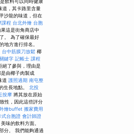
是飲料可以同時健康
味道，其卡路里含量
甲沙龍的味道，但在
摩課程
台北外燴
台胞
果這是街角商店中
了。 為了確保最好
的地方進行排名。
復
台中筋膜刀放鬆
椰
關鍵字
記帳士 課程
拒絕了參與，理由是
都是由椰子肉製成
味道
護照過期
南屯整
的生長地點。
北投
近按摩
將其放在原始
一致性，因此這些評分
外燴buffet
搬家費用
卡式台胞證
會計師證
，美味的飲料方面。
部分。 我們能夠通過