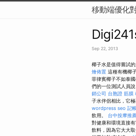
移動端優化對
Digi241
Sep 22, 2013
椰子水是值得嘗試的
燴佈置
這種有機椰
菲律賓椰子不如泰國
們的一位測試人員說
銷公司
台胞證
筋膜
子水伴侶相比，它極
wordpress seo
記帳
飲用。
台中按摩推薦p
對健康和環境直接
飲料，因為它大大取