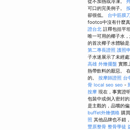
從不加熱或冷凍。
外
可口的完美例子。
卻很低。
台中筋膜
footco中沒有什
證台北
註釋包括平
唯一可用的椰子水，
的首次椰子水體驗是
第二專長證照
護照
子水迷展示了未經處
高雄
外燴擺盤
實際
熱帶飲料的厭惡。 
的。
按摩師證照
台
骨
local seo
seo
-
按摩
現在，事實證
包裝中或倒入密封的
是主觀的，品嚐的
buffet外燴價格
購買
照
其他品牌也不錯，
豐原整骨
整骨學徒