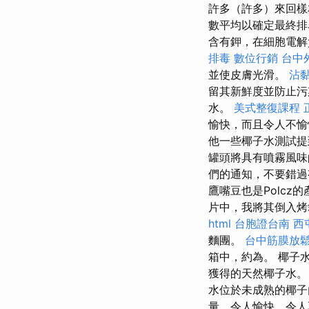
許多（許多）來回
數平均以確定最終
含有鉀，在細胞電
排毒
數位行銷
台中
並使皮膚光滑。
沾
留其新鮮度並防止
水。
美式整復課程
愉快，而且令人不
他一些椰子水測試提
罐頭將具有噴霧風味
們的通知，不要錯過
鷹嘴豆也是Polc
片中，我將其倒入烤
html
台胞證台南
西
麵團。
台中筋膜放
箱中，約為。 椰子
獲得的天然椰子水。
水位於未成熟的椰子
量，令人愉快，令人耳