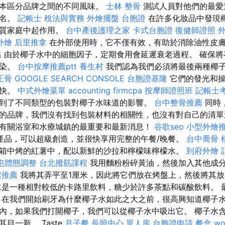
樣本區分品牌之間的不同風味。
士林 整骨
測試人員對他們的最愛
排名。
記帳士 稅法與實務
外燴擺盤
台胞證
在許多化妝品中發現
解質家庭中起作用。
台中產後護理之家
卡式台胞證
復健師證照
外燴
后里推拿
在外部使用時，它不僅有效，有助於消除油性皮
黏
由於椰子水中的細胞因子，定期食用會延遲衰老過程。 確保將
污染。
台中按摩推薦ptt
養生村
我們認為我們必須將最後兩種椰
正骨
GOOGLE SEARCH CONSOLE
台胞證基隆
它們的發光和操
愉快。
中式外燴菜單
accounting firmcpa
按摩師證照班
記帳士
到了不同類型的包裝對椰子水味道的影響。
台中整骨推薦
同時，
的品牌，我們沒有找到包裝材料的相關性，也沒有對自己的清單
有關浴室和水療城鎮的最重要和最新消息！
谷歌seo
小型外燴
z的產品，可以超級創造，並很快享用完整的午餐/晚餐。
台中喬骨
箱中烤的紅薯中，配以新鮮的沙拉和檸檬味檸檬水。
到府外燴
屯體態調整
台北撥筋課程
我用麵粉粉碎黃油，然後加入其他成
鬆推薦
我將其弄平至1厘米，因此將它們放在烤盤上，然後將其放在
水是一種相對較低的卡路里飲料，糖少於許多茶點和碳酸飲料。 
 在我們開始刷牙為什麼椰子水如此之大之前，很高興知道椰子水
內，如果我們打開椰子，我們可以從椰子水中吸出它。 椰子水
目一新。 Taste
月子餐
長照中心 單人房
台胞證申請
餐盒
wo