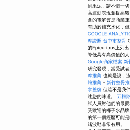
到果泥，請不惜一切
高運動表現並提高毅
含的電解質是商業運
有助於補充水化，但對
GOOGLE ANALYTI
摩證照
台中市整骨
的Epicuriou
降低具有高價值的
Google商家檔案
新
研究發現，當受試者
摩推薦
也就是說，沒
燴推薦
-
新竹整骨推
拿整復
但這不是我
述您的味道。
五權
試人員對他們的最愛
受歡迎的椰子水品牌
的第一個經歷可能是
緒波動非常有用。