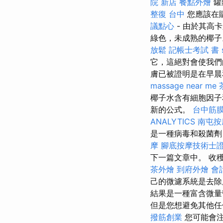
院 新店
餐點外燴
罐
整復 台中
您應該在
議點心
- 由於其高
綠色，未成熟的椰子
放鬆
記帳士考試 書
它，這絕對會使我
膚已被證明是在早晨
massage near me
椰子水含有細胞因子和
新的公式。
台中筋
ANALYTICS
南屯按
是一種病毒和殺菌劑
摩
腳底按摩技術士
下一篇文章中。 收
茶外燴
到府外燴
會
己的微濾系統是去
結果是一種富含微量
但是您想避免其他任
撥筋創業
您可能會注