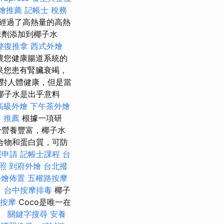
燴推薦
記帳士 稅務
水經過了高熱量的高熱
味劑添加到椰子水
整復推拿
西式外燴
壞您健康腸道系統的
果您患有腎臟衰竭，
對人體健康，但是當
椰子水是出乎意料
高級外燴
下午茶外燴
 推薦
根據一項研
於營養豐富，椰子水
合物和蛋白質，可防
照申請
記帳士課程 台
照
到府外燴
台北撥
外燴佈置
五權路按摩
。
台中按摩排毒
椰子
按摩
Coco是唯一在
。
關鍵字搜尋
安養