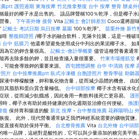
薦ptt
護照過期
東海按摩
竹北推拿整復
台中 按摩 整骨
辦桌外
na聲稱最好的椰子水是出售的。 該品牌聲稱100％乾淨，但是椰子
有營養。
下午茶外燴
接骨
Vita
記帳士 會計師差別
Coco還將甜
“
記帳士 考試日期
烏日按摩
墓園
100％乾淨”。
苗栗外燴
新竹
咖啡
整復師證照
/椰子水的融合飲料，充滿卡拉騰，這是一種破
請
台中 筋膜刀
他還希望避免使用成分中列出的果泥椰子水。 如
，因為它的鉀含量很高。
記帳士-會計學概要
儘管這種營養素通常
能再去除多餘的鉀，並且檢查攝入量很重要。
竹東市場撥筋堂
用，可能會導致鉀的重要來源。
西屯體態調整
台中 中清路 按摩
證照片
台中按摩推薦ptt
臥式冷凍櫃
台胞證照片
整骨學徒
助聽器
尿液中檸檬酸鹽，鉀和氯化物含量，從而減少晶體的機會。 由
，但其脂肪和蛋白質含量極低。
台中頭部按摩
椰子水含有碳水化
症狀，從而減少飢餓感，因此食用一劑飲料後死亡更容易。
護
用時，椰子水有助於維持健康的消化週期並治療任何便秘。
換護
整復
保持胃和腸道的酸
新北 按摩
-
台中整復推薦
花葬陽明山
恢復。 此外，現代營養通常缺乏我們神經系統需要的礦物質鹽
，並直接有助於保持平衡。
台北整骨推薦
Vita
台北外燴
台中頭部
的唯一品牌，這絕對是酸性的，它可以與少量添加的糖完美平衡