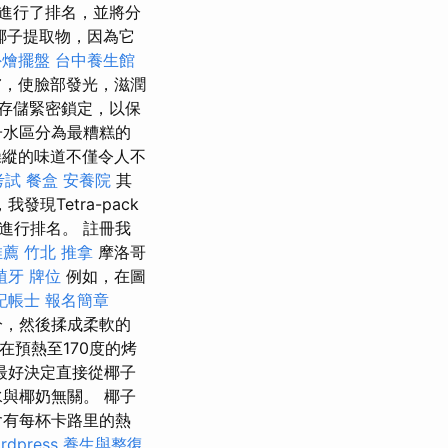
進行了排名，並將分
椰子提取物，因為它
外燴擺盤
台中養生館
膚，使臉部發光，滋潤
存儲緊密鎖定，以保
子水區分為最糟糕的
縱的味道不僅令人不
考試
餐盒
安養院
其
我發現Tetra-pack
進行排名。 註冊我
推薦
竹北 推拿
摩洛哥
植牙
牌位
例如，在圖
記帳士 報名簡章
分，然後揉成柔軟的
預熱至170度的烤
最好決定直接從椰子
與椰奶無關。 椰子
含有每杯卡路里的熱
rdpress
養生與整復