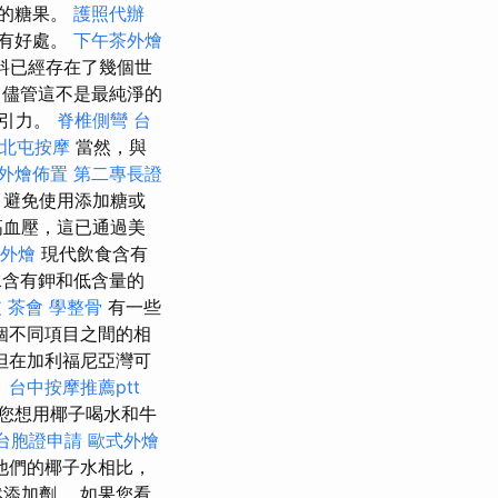
量的糖果。
護照代辦
味有好處。
下午茶外燴
料已經存在了幾個世
儘管這不是最純淨的
吸引力。
脊椎側彎
台
北屯按摩
當然，與
外燴佈置
第二專長證
避免使用添加糖或
高血壓，這已通過美
外燴
現代飲食含有
含有鉀和低含量的
皮
茶會
學整骨
有一些
個不同項目之間的相
但在加利福尼亞灣可
。
台中按摩推薦ptt
您想用椰子喝水和牛
台胞證申請
歐式外燴
與他們的椰子水相比，
添加劑。 如果您看