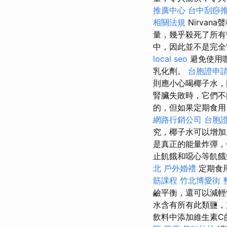
推廣中心
台中刮痧推
相關法規
Nirva
量，幾乎殺死了所
中，因此並不是完全
local seo
避免使用
乳化劑。
台胞證申
則應小心喝椰子水
腎臟失敗時，它們不
的，但如果定期食
網路行銷公司
台胞
究，椰子水可以增加
是真正的能量炸彈
止飢餓和噁心等飢餓
北
戶外婚禮
定期食
筋課程
竹北博愛街 
鹼平衡，還可以減輕
水含有所有此類鹽
飲料中添加維生素C