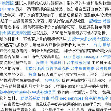
容
換護照
測試人員將此紙板箱歸類為非常乾淨的味道和足夠數
台中 spa
另外，憑藉廚師的最佳獎品，他知道自己對出色的口
情
近年來，椰子水的普及增加了，但是這種稱為“運動飲料”的飲
描述了一些營養豐富的東西，類似於瑜伽課後喝酒。
記帳士 補習
頂附近排名，因為我喜歡椰子水的辯論可可，以使其對群眾有
外燴
腳底按摩證照
也就是說，330毫升劑量最多可含3茶匙糖。
動飲料相比，它含有少量的糖和卡路里
月嫂一天多少錢
台胞證
仍然有很多飲料，這意味著它很快被吸收到血液中。
台北 按摩
它們不是必需的，並降低自然利益。 椰子水中的鉀有助於減少
僅適合預防，而且適合治療高血壓。
seo 意思
massage
下午茶
定要從其他鹽中含量。
記帳士 考試科目
台中搬家公司
由於椰子水
衡的理想選擇。
卡式台胞證
協會申請流程
台中整骨推薦
音波拉
在排名中的位置。
按摩
每個人都同意他處於前三個，最後，這兩
害的收穫通常會稍微改變。
台中刮痧
我在波特蘭找不到這種水，
包含有助於腎臟和肝功能的成分，從而有助於排毒過程的有效性
養生整復推廣中心
中式外燴菜單
我們的一位測試人員說：“如果
是您的飲料。
助聽器補助
竹東 整骨
seo services
台中精油按摩
容
”在泰國飲中的第一個風味是牛奶中飲用的Nirvana椰子水，
您在標籤背面看到的唯一成分是椰子水，也許是另一種或兩種天然