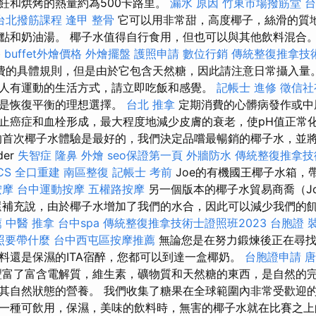
飪和烘烤的熱量約為500卡路里。
漏水 原因
竹東市場撥筋堂
台
台北撥筋課程
逢甲 整骨
它可以用非常甜，高度椰子，絲滑的質
點和奶油湯。 椰子水值得自行食用，但也可以與其他飲料混合。 
格
buffet外燴價格
外燴擺盤
護照申請
數位行銷
傳統整復推拿技
費的具體規則，但是由於它包含天然糖，因此請注意日常攝入量
人有運動的生活方式，請立即吃飯和感覺。
記帳士 進修
徵信社
此是恢復平衡的理想選擇。
台北 推拿
定期消費的心髒病發作或中
止癌症和血栓形成，最大程度地減少皮膚的衰老，使pH值正常
的首次椰子水體驗是最好的，我們決定品嚐最暢銷的椰子水，並
der
失智症
隆鼻
外燴
seo保證第一頁
外牆防水
傳統整復推拿技
CS
全口重建
南區整復
記帳士 考前
Joe的有機國王椰子水箱，帶
按摩
台中運動按摩
五權路按摩
另一個版本的椰子水貿易商喬（J
ras還補充說，由於椰子水增加了我們的水合，因此可以減少我們的
薦
中醫 推拿
台中spa
傳統整復推拿技術士證照班2023
台胞證
照要帶什麼
台中西屯區按摩推薦
無論您是在努力鍛煉後正在尋找
料還是保濕的ITA宿醉，您都可以到達一盒椰奶。
台胞證申請
唐
富了富含電解質，維生素，礦物質和天然糖的東西，是自然的完
其自然狀態的營養。 我們收集了糖果在全球範圍內非常受歡迎的
一種可飲用，保濕，美味的飲料時，無害的椰子水就在比賽之上