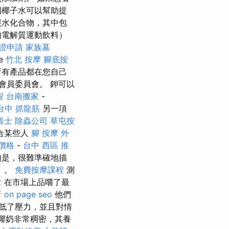
到椰子水可以幫助提
碳水化合物，其中包
物電解質運動飲料）
證申請
家族墓
ce
竹北 按摩
腳底按
所有產品都在您自己
些會員委員會。 鉀可以
程
台南搬家
-
台中 抓龍筋
另一項
帳士
除蟲公司
草屯按
合某些人
腳 按摩
外
燴價格
-
台中 西區 推
的是，很難準確地描
）。
免費按摩課程
測
拿
在市場上品嚐了最
所
on page seo
他們
降低了壓力，並且對情
椰奶非常稠密，其養