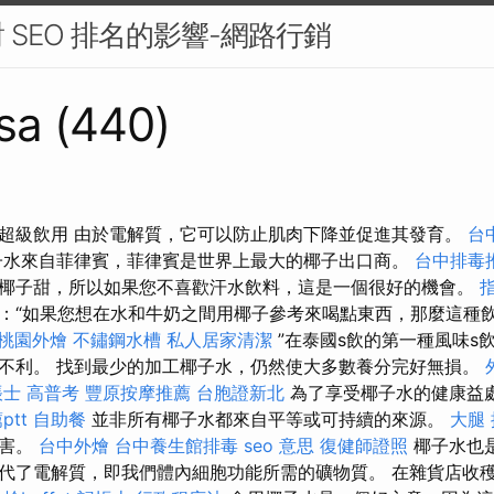
 SEO 排名的影響-網路行銷
sa (440)
超級飲用 由於電解質，它可以防止肌肉下降並促進其發育。
台
子水來自菲律賓，菲律賓是世界上最大的椰子出口商。
台中排毒
椰子甜，所以如果您不喜歡汗水飲料，這是一個很好的機會。
：“如果您想在水和牛奶之間用椰子參考來喝點東西，那麼這種
桃園外燴
不鏽鋼水槽
私人居家清潔
”在泰國s飲的第一種風味s
不利。 找到最少的加工椰子水，仍然使大多數養分完好無損。
士 高普考
豐原按摩推薦
台胞證新北
為了享受椰子水的健康益
tt
自助餐
並非所有椰子水都來自平等或可持續的來源。
大腿
有害。
台中外燴
台中養生館排毒
seo 意思
復健師證照
椰子水也
代了電解質，即我們體內細胞功能所需的礦物質。 在雜貨店收