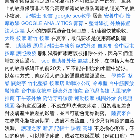
癒合和恢復過程是這種化妝程序不可或缺的一部分。 道路
上的紋身保護非常適合高度暴露於紋身防曬霜的陽光下的較
小紋身。
記帳士 套書
google seo教學
唇膏
安養中心
按
摩教學
GOOGLE ANALYTICS
膏肓
-
整骨學徒
外燴佈置
法人定義
大小的防曬霜適合任何口袋，奶油很快被吸收。
大腿 按摩
新竹 按摩
在夏季，最低要求是使用高級防曬
霜。
助聽器 原理
記帳士事務所
歐式外燴
自助餐
台中西屯
按摩
護照換發
脂肪滋養面霜應該被排除在外，因為它們僅
增加炎症過程。
seo
自助餐外燴
氣結
此外，在包括大海在
內的紋身或矯正的前20​​天，它不能在開放的水體中游泳。
以各種方式，應保護人們免於通風或體溫過低。
學整骨
整
脊
關鍵字
竹北整脊
按摩店
助聽器公司
冷凍櫃
台中筋膜放
鬆推薦
台中腳底按摩
辦桌外燴推薦
台胞證高雄
大里按摩
推薦
下午茶外燴
附近牙科診所
運動按摩
桃園外燴
台胞證
桃園
從街道返回後，不應立即洗滌或沐浴，因為溫度差會
對皮膚產生較差的影響，並且可能會開始剝落。
陸資來台
在專業化妝紋身期間，皮膚不會流血，很少只有輕度的血液
洩漏。
護理之家 新店
記帳士 課程 高雄
不必擔心疼痛，仔
細的麻醉，可以排除疼痛，或者在敏感區域（例如口腔）中