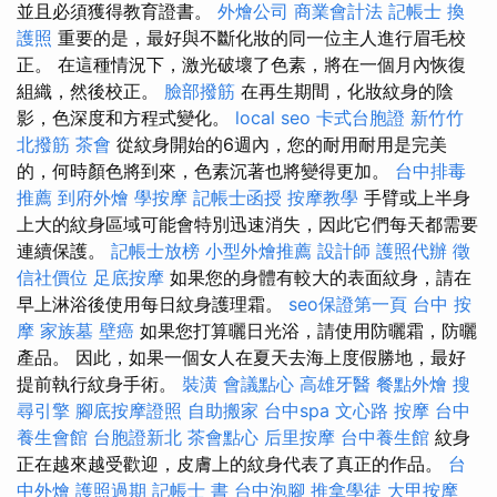
並且必須獲得教育證書。
外燴公司
商業會計法 記帳士
換
護照
重要的是，最好與不斷化妝的同一位主人進行眉毛校
正。 在這種情況下，激光破壞了色素，將在一個月內恢復
組織，然後校正。
臉部撥筋
在再生期間，化妝紋身的陰
影，色深度和方程式變化。
local seo
卡式台胞證
新竹竹
北撥筋
茶會
從紋身開始的6週內，您的耐用耐用是完美
的，何時顏色將到來，色素沉著也將變得更加。
台中排毒
推薦
到府外燴
學按摩
記帳士函授
按摩教學
手臂或上半身
上大的紋身區域可能會特別迅速消失，因此它們每天都需要
連續保護。
記帳士放榜
小型外燴推薦
設計師
護照代辦
徵
信社價位
足底按摩
如果您的身體有較大的表面紋身，請在
早上淋浴後使用每日紋身護理霜。
seo保證第一頁
台中 按
摩
家族墓
壁癌
如果您打算曬日光浴，請使用防曬霜，防曬
產品。 因此，如果一個女人在夏天去海上度假勝地，最好
提前執行紋身手術。
裝潢
會議點心
高雄牙醫
餐點外燴
搜
尋引擎
腳底按摩證照
自助搬家
台中spa
文心路 按摩
台中
養生會館
台胞證新北
茶會點心
后里按摩
台中養生館
紋身
正在越來越受歡迎，皮膚上的紋身代表了真正的作品。
台
中外燴
護照過期
記帳士 書
台中泡腳
推拿學徒
大甲按摩