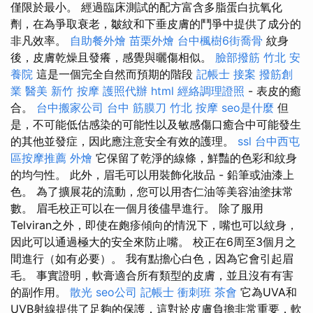
僅限於最小。 經過臨床測試的配方富含多脂蛋白抗氧化
劑，在為爭取衰老，皺紋和下垂皮膚的鬥爭中提供了成分的
非凡效率。
自助餐外燴
苗栗外燴
台中楓樹6街喬骨
紋身
後，皮膚乾燥且發癢，感覺與曬傷相似。
臉部撥筋 竹北
安
養院
這是一個完全自然而預期的階段
記帳士 接案
撥筋創
業
醫美
新竹 按摩
護照代辦
html
經絡調理證照
- 表皮的癒
合。
台中搬家公司
台中 筋膜刀
竹北 按摩
seo是什麼
但
是，不可能低估感染的可能性以及敏感傷口癒合中可能發生
的其他並發症，因此應注意安全有效的護理。
ssl
台中西屯
區按摩推薦
外燴
它保留了乾淨的線條，鮮豔的色彩和紋身
的均勻性。 此外，眉毛可以用裝飾化妝品 - 鉛筆或油漆上
色。 為了擴展花的流動，您可以用杏仁油等美容油塗抹常
數。 眉毛校正可以在一個月後儘早進行。 除了服用
Telviran之外，即使在皰疹傾向的情況下，嘴也可以紋身，
因此可以通過極大的安全來防止嘴。 校正在6周至3個月之
間進行（如有必要）。 我有點擔心白色，因為它會引起眉
毛。 事實證明，軟膏適合所有類型的皮膚，並且沒有有害
的副作用。
散光
seo公司
記帳士 衝刺班
茶會
它為UVA和
UVB射線提供了足夠的保護，這對於皮膚負擔非常重要，軟