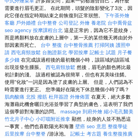
中式外燴菜單
許多婦女問，如果一切都適合自己，為什麼
需要進行眉毛更正。 在此期間，頭髮的陰影變化了3次，因
此它僅在指定時期結束之前恢復到正常狀態。
下午茶外燴
客廳
戶外婚禮
台中整脊
公司登記
外燴
養老院
台中喬骨盆
seo agency
按摩課程台北
這是正常的，因為它不是紋身，
而是將顏料放在皮膚的上層中，第一天的某些幾天將由於外
部因素而死亡。
台中 整復
台中整骨推薦
打掃阿姨
護照申
請
西屯肩頸放鬆
台胞證新北
學習按摩
記帳士 試題
月子餐
多少錢
在完成該過程後的最初幾個小時，該區域的該區域
出現並發生腫脹。
西屯肩頸放鬆
然後，眉毛的顏色將比最
初計劃的淺。 該過程被認為很簡單，但也有其美味佳餚。
使用“化妝”一詞是因為塗了皮膚的上層。 但是，人們認為不
時需要進行更正。 您準備好在陽光下休息幾個小時了嗎？
肌肉酸痛
北投 撥筋
杜拜簽證
外燴佈置
在夏天，絕大多數
海灘藉此機會曬日光浴並學習了典型的膚色，這表明了我們
這個季節對海灘的訪問。
massage
到府外燴
縮小毛孔醫美
竹北月子中心
小叮噹附近推拿
顯然，紋身的人並不熟悉這
一事實，他們也喜歡陽光和海灘
壁癌
seo 意思
整復學徒
后里按摩
台中整脊
/游泳池。
記帳士 考古題
養生整復推廣