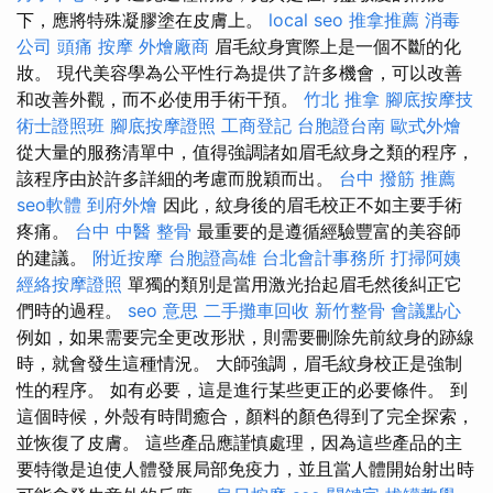
下，應將特殊凝膠塗在皮膚上。
local seo
推拿推薦
消毒
公司
頭痛 按摩
外燴廠商
眉毛紋身實際上是一個不斷的化
妝。 現代美容學為公平性行為提供了許多機會，可以改善
和改善外觀，而不必使用手術干預。
竹北 推拿
腳底按摩技
術士證照班
腳底按摩證照
工商登記
台胞證台南
歐式外燴
從大量的服務清單中，值得強調諸如眉毛紋身之類的程序，
該程序由於許多詳細的考慮而脫穎而出。
台中 撥筋 推薦
seo軟體
到府外燴
因此，紋身後的眉毛校正不如主要手術
疼痛。
台中 中醫 整骨
最重要的是遵循經驗豐富的美容師
的建議。
附近按摩
台胞證高雄
台北會計事務所
打掃阿姨
經絡按摩證照
單獨的類別是當用激光抬起眉毛然後糾正它
們時的過程。
seo 意思
二手攤車回收
新竹整骨
會議點心
例如，如果需要完全更改形狀，則需要刪除先前紋身的跡線
時，就會發生這種情況。 大師強調，眉毛紋身校正是強制
性的程序。 如有必要，這是進行某些更正的必要條件。 到
這個時候，外殼有時間癒合，顏料的顏色得到了完全探索，
並恢復了皮膚。 這些產品應謹慎處理，因為這些產品的主
要特徵是迫使人體發展局部免疫力，並且當人體開始射出時