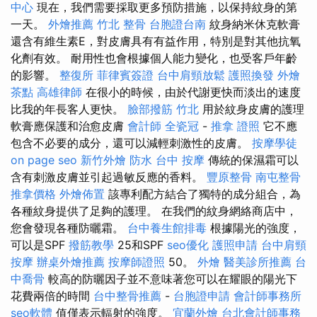
中心
現在，我們需要採取更多預防措施，以保持紋身的第
一天。
外燴推薦
竹北 整骨
台胞證台南
紋身納米休克軟膏
還含有維生素E，對皮膚具有有益作用，特別是對其他抗氧
化劑有效。 耐用性也會根據個人能力變化，也受客戶年齡
的影響。
整復所
菲律賓簽證
台中肩頸放鬆
護照換發
外燴
茶點
高雄律師
在很小的時候，由於代謝更快而淡出的速度
比我的年長客人更快。
臉部撥筋 竹北
用於紋身皮膚的護理
軟膏應保護和治愈皮膚
會計師
全瓷冠
-
推拿 證照
它不應
包含不必要的成分，還可以減輕刺激性的皮膚。
按摩學徒
on page seo
新竹外燴
防水
台中 按摩
傳統的保濕霜可以
含有刺激皮膚並引起過敏反應的香料。
豐原整骨
南屯整骨
推拿價格
外燴佈置
該專利配方結合了獨特的成分組合，為
各種紋身提供了足夠的護理。 在我們的紋身網絡商店中，
您會發現各種防曬霜。
台中養生館排毒
根據陽光的強度，
可以是SPF
撥筋教學
25和SPF
seo優化
護照申請
台中肩頸
按摩
辦桌外燴推薦
按摩師證照
50。
外燴
醫美診所推薦
台
中喬骨
較高的防曬因子並不意味著您可以在耀眼的陽光下
花費兩倍的時間
台中整骨推薦
-
台胞證申請
會計師事務所
seo軟體
值僅表示輻射的強度。
宜蘭外燴
台北會計師事務