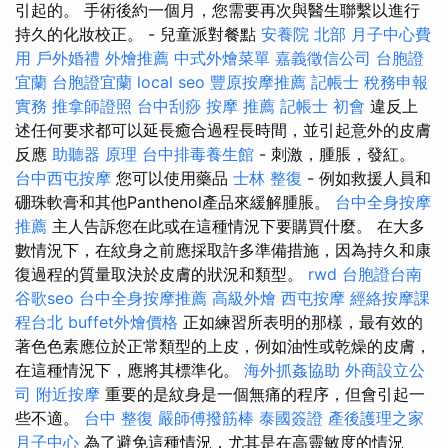
引起的。 手術後約一個月，您需要再次與醫生聯繫以進行
持久的化妝校正。 - 兒童派對餐點
安養院 北部
月子中心費
用
戶外婚禮
外燴推薦
中式外燴菜單
嘉義徵信公司
台胞證
宜蘭
台胞證宜蘭
local seo
豐原按摩推薦
記帳士 稅務申報
實務
推拿師證照
台中刮痧
按摩 推薦
記帳士 初會
違反上
述任何要求都可以延長癒合過程長時間，並引起意外的皮膚
反應
助聽器 原理
台中排毒養生館
- 刺激，腫脹，發紅。
台中西屯按摩
您可以使用藥品
士林 整復
- 例如救援人員和
硼珠軟膏和其他Panthenol產品來緩解腫脹。
台中全身按摩
推薦
主人告訴您在此或在這種情況下要購買什麼。 在大多
數情況下，在紋身之前應採取許多準備措施，因為持久和康
復過程的質量取決於皮膚的狀況和類型。
rwd
台胞證台南
谷歌seo
台中全身按摩推薦
高級外燴
西屯按摩
經絡按摩課
程台北
buffet外燴價格
正如練習所表明的那樣，最有效的
著色色素應位於正常類型的上皮，例如油性或乾燥的皮膚，
在這種情況下，應將其標準化。
海外抓姦協助
外商設立公
司
附近按摩
重要的是紋身是一個無痛的程序，但會引起一
些不適。
台中 整復
嚴師傅撥筋棒
泰國簽證
產後護理之家
月子中心
為了避免這種情況，尤其是在高靈敏度的情況