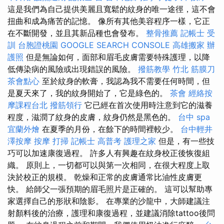
這是我們為自己提供美麗且寬鬆的紋身的唯一途徑，這不會
扭曲和成為痛苦的記憶。 像所有其他美容程序一樣，它正
在不斷開發，並且其新品種也會發布。
整骨推薦
記帳士 受
訓
台胞證桃園
GOOGLE SEARCH CONSOLE
高雄搬家
辦
護照
但是無論如何，面部和眉毛皮膚需要特殊護理，以降
低傳染病的風險或出現錯誤的風險。
撥筋教學
竹北 筋膜刀
茶會點心
至於紋身的軟膏，我認為我不需要任何時間，但
是夏天來了，我的紋身開始了，它是綠色的。
茶會
經絡按
摩課程台北
撥筋領行
它已經在首次使用時注意到它的滋養
程度，滋潤了紋身的皮膚，紋身仍然是黑色的。
台中 spa
宜蘭外燴
在夏季的月份，在餘下的時間裡較少。
台中輕井
澤按摩
按摩
打掃
記帳士 高普考
護理之家
但是，有一些技
巧可以加速康復過程。 許多人有興趣在紋身校正後恢復組
織。 原則上，一切都可以與第一次相同，在很大程度上取
決於校正的規模。 乾燥和正常的皮膚通常比油性皮膚更
快。 給師父一張預期的眉毛照片是正確的。 這可以幫助專
家選擇自己的形狀和陰影。 在專業的沙龍中，大師建議注
射顏料後的治療，護理和康復過程，並建議消除tattoo後問