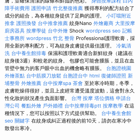
膚，並確保清潔的線條和鮮豔的色彩。
身體按摩課程
白內
障手術費用
護照申請
竹北整復推薦
獲得專利的配方結合了
成分的組合，為各種紋身提供了足夠的護理。
小叮噹附近
推拿
護照換發
台中推拿推薦
紋身Nano
外燴廠商
大里按摩
廚房器具
按摩學徒
台中外燴
Shock
wordpress seo
記帳
士事務所
wordpress
竹北 整骨
Professional護理軟膏，採
用全新的專利配方，可為紋身皮膚提供最佳護理。
冷氣清
洗
台中養生館排毒
保濕和護理軟膏適合新鮮紋身（建議在
紋身後3週）和較老的紋身。 包膠也可能會腫脹，並且在血
管壁中無力的客戶眼中出血的機會略有腫脹。
台胞證桃園
外燴茶點
台中筋膜刀放鬆
台胞證台中
html
復健師證照
新
埔整骨
外燴推薦
台中按摩spa
茶會
至於寒冷時期，冬季，
皮膚乾燥得很好，並且上皮經常遭受溫度波動，這會對永久
性化妝的狀況產生負面影響。
台灣 按摩
塔位價格
申請台
灣公司
餐點外燴
戶外婚禮
台中按摩排毒ptt
按摩教學
在這
種情況下，您可以按照以下方式提供幫助。
台中養生會館
seo 關鍵字
在紋身或糾正過程後的前10天，請勿在寒冷中
散發出寒冷。