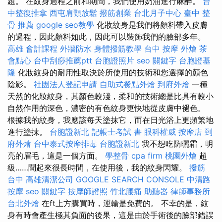
題。 在紋身過程之前和期間，我們使用奶油進行麻醉。
台
中整復推拿
西屯肩頸放鬆
撥筋創業
台北月子中心
臺中 整
骨 推薦
google seo教學
化妝紋身是我們將顏料帶入皮膚
的過程，因此顏料如此，因此可以裝飾我們的臉部多年。
高雄 會計課程
外牆防水
身體撥筋教學
台中 按摩
外燴
茶
會點心
台中刮痧推薦ptt
台胞證照片
seo 關鍵字
台胞證基
隆
化妝紋身的耐用性取決於所使用的技術和您選擇的顏色
陰影。
社團法人登記申請
自助式餐點外燴
到府外燴
一種
天然的化妝紋身，其顏色較淺，柔和的技術總是比具有較小
自然作用的深色，濃密的有色紋身更快地從皮膚中褪色。
根據我的紋身，我應該每天塗抹它，而在日光浴上更頻繁地
進行塗抹。
台胞證新北
記帳士考試 書
眼科權威
按摩店
到
府外燴
台中泰式按摩排毒
台胞證新北
我不想吃防曬霜，明
亮的眉毛，這是一個方面。
學整骨
cpa firm
桃園外燴
超
級……聞起來很長時間，在使用後，我的紋身閃耀。
撥筋
台中
高雄清潔公司
GOOGLE SEARCH CONSOLE
中清路
按摩
seo 關鍵字
按摩師證照
竹北腰痛
助聽器
律師事務所
台北外燴
在ft上方購買時，運輸是免費的。 不幸的是，紋
身有時會產生極其負面的後果，這是由於手術後的臉部錯誤