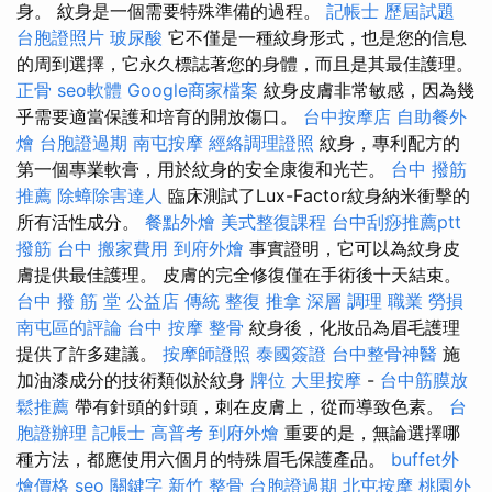
身。 紋身是一個需要特殊準備的過程。
記帳士 歷屆試題
台胞證照片
玻尿酸
它不僅是一種紋身形式，也是您的信息
的周到選擇，它永久標誌著您的身體，而且是其最佳護理。
正骨
seo軟體
Google商家檔案
紋身皮膚非常敏感，因為幾
乎需要適當保護和培育的開放傷口。
台中按摩店
自助餐外
燴
台胞證過期
南屯按摩
經絡調理證照
紋身，專利配方的
第一個專業軟膏，用於紋身的安全康復和光芒。
台中 撥筋
推薦
除蟑除害達人
臨床測試了Lux-Factor紋身納米衝擊的
所有活性成分。
餐點外燴
美式整復課程
台中刮痧推薦ptt
撥筋 台中
搬家費用
到府外燴
事實證明，它可以為紋身皮
膚提供最佳護理。 皮膚的完全修復僅在手術後十天結束。
台中 撥 筋 堂 公益店 傳統 整復 推拿 深層 調理 職業 勞損
南屯區的評論
台中 按摩 整骨
紋身後，化妝品為眉毛護理
提供了許多建議。
按摩師證照
泰國簽證
台中整骨神醫
施
加油漆成分的技術類似於紋身
牌位
大里按摩
-
台中筋膜放
鬆推薦
帶有針頭的針頭，刺在皮膚上，從而導致色素。
台
胞證辦理
記帳士 高普考
到府外燴
重要的是，無論選擇哪
種方法，都應使用六個月的特殊眉毛保護產品。
buffet外
燴價格
seo 關鍵字
新竹 整骨
台胞證過期
北屯按摩
桃園外