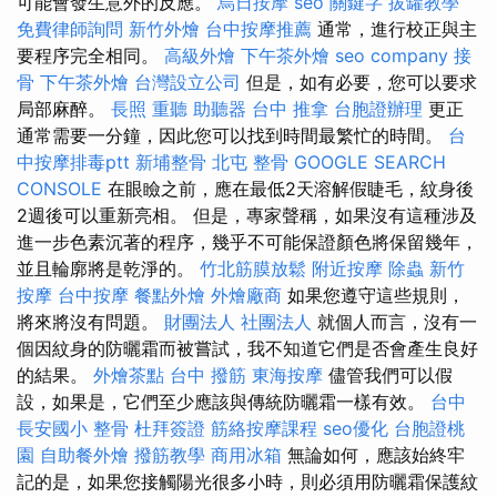
可能會發生意外的反應。
烏日按摩
seo 關鍵字
拔罐教學
免費律師詢問
新竹外燴
台中按摩推薦
通常，進行校正與主
要程序完全相同。
高級外燴
下午茶外燴
seo company
接
骨
下午茶外燴
台灣設立公司
但是，如有必要，您可以要求
局部麻醉。
長照
重聽 助聽器
台中 推拿
台胞證辦理
更正
通常需要一分鐘，因此您可以找到時間最繁忙的時間。
台
中按摩排毒ptt
新埔整骨
北屯 整骨
GOOGLE SEARCH
CONSOLE
在眼瞼之前，應在最低2天溶解假睫毛，紋身後
2週後可以重新亮相。 但是，專家聲稱，如果沒有這種涉及
進一步色素沉著的程序，幾乎不可能保證顏色將保留幾年，
並且輪廓將是乾淨的。
竹北筋膜放鬆
附近按摩
除蟲
新竹
按摩
台中按摩
餐點外燴
外燴廠商
如果您遵守這些規則，
將來將沒有問題。
財團法人 社團法人
就個人而言，沒有一
個因紋身的防曬霜而被嘗試，我不知道它們是否會產生良好
的結果。
外燴茶點
台中 撥筋
東海按摩
儘管我們可以假
設，如果是，它們至少應該與傳統防曬霜一樣有效。
台中
長安國小 整骨
杜拜簽證
筋絡按摩課程
seo優化
台胞證桃
園
自助餐外燴
撥筋教學
商用冰箱
無論如何，應該始終牢
記的是，如果您接觸陽光很多小時，則必須用防曬霜保護紋