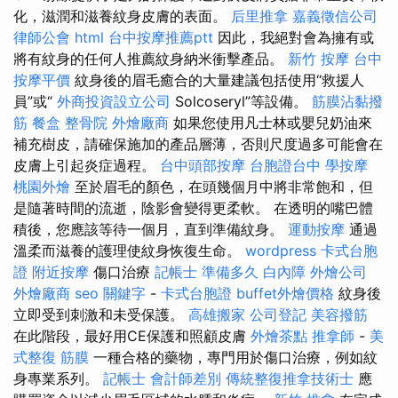
化，滋潤和滋養紋身皮膚的表面。
后里推拿
嘉義徵信公司
律師公會
html
台中按摩推薦ptt
因此，我絕對會為擁有或
將有紋身的任何人推薦紋身納米衝擊產品。
新竹 按摩
台中
按摩平價
紋身後的眉毛癒合的大量建議包括使用“救援人
員”或“
外商投資設立公司
Solcoseryl”等設備。
筋膜沾黏撥
筋
餐盒
整骨院
外燴廠商
如果您使用凡士林或嬰兒奶油來
補充樹皮，請確保施加的產品層薄，否則尺度過多可能會在
皮膚上引起炎症過程。
台中頭部按摩
台胞證台中
學按摩
桃園外燴
至於眉毛的顏色，在頭幾個月中將非常飽和，但
是隨著時間的流逝，陰影會變得更柔軟。 在透明的嘴巴體
積後，您應該等待一個月，直到準備紋身。
運動按摩
通過
溫柔而滋養的護理使紋身恢復生命。
wordpress
卡式台胞
證
附近按摩
傷口治療
記帳士 準備多久
白內障
外燴公司
外燴廠商
seo 關鍵字
-
卡式台胞證
buffet外燴價格
紋身後
立即受到刺激和未受保護。
高雄搬家
公司登記
美容撥筋
在此階段，最好用CE保護和照顧皮膚
外燴茶點
推拿師
-
美
式整復 筋膜
一種合格的藥物，專門用於傷口治療，例如紋
身專業系列。
記帳士 會計師差別
傳統整復推拿技術士
應