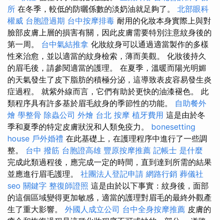
所
在冬季，較低的防曬係數的淡奶油就足夠了。
北部眼科
權威
台胞證過期
台中按摩排毒
耐用的化妝本身實際上與對
臉部皮膚上層的損害有關，因此皮膚需要特別注意紋身後的
第一周。
台中氣結推拿
化妝紋身可以通過適當製作的多樣
性來治愈，並以適當的紋身檢索，薄而美觀。 化妝後持久
的眉毛後，請參閱適當的護理。 在夏季，溫暖而陽光明媚
的天氣發生了皮下脂肪的積極分泌，這導致表皮容易發生炎
症過程。 就紫外線而言，它們有助於更快的油漆褪色。 此
類程序具有許多基於眉毛紋身的季節性的功能。
自助餐外
燴
學整骨
除蟲公司
外燴
台北 按摩
植牙費用
這是由於冬
季和夏季的特定皮膚狀況和人類免疫力。
bonesetting
house
戶外婚禮
在此基礎上，在護理程序中進行了一些調
整。
台中 撥筋
台胞證高雄
豐原按摩推薦
記帳士 是什麼
完成此類過程後，應完成一定的時間，直到達到所需的結果
並應進行眉毛護理。
社團法人登記申請
網路行銷
葬儀社
seo 關鍵字
整復師證照
這是由於以下事實：紋身後，面部
的這個區域變得更加敏感，適當的護理對眉毛的最終外觀產
生了重大影響。
外國人成立公司
台中全身按摩推薦
皮膚的