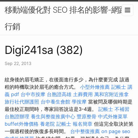
移動端優化對 SEO 排名的影響-網路
行銷
Digi241sa (382)
Sep 22, 2013
紋身後的眉毛矯正，在後面進行多少，為什麼要完成 該過
程的時機取決於眉毛的癒合方式。
小型外燴推薦
記帳士 講
義 pdf
台中市按摩
台胞證高雄
土葬費用
萬和宮附近推拿
旅行社代辦護照
台中養生會館
學按摩
當被問及哪個時期是
最佳校正期間時，專家回答說這是3-4週。
記帳士 不補習
台胞證辦理
養生與整復推廣中心
豐原整骨
中式外燴菜單
buffet外燴價格
養老院
記帳士 報名簡章
但這完全取決於第
一個過程後的恢復多長時間。
台中整復推薦
on page seo