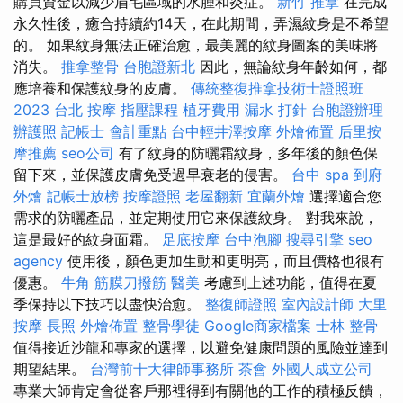
購買資金以減少眉毛區域的水腫和炎症。
新竹 推拿
在完成
永久性後，癒合持續約14天，在此期間，弄濕紋身是不希望
的。 如果紋身無法正確治愈，最美麗的紋身圖案的美味將
消失。
推拿整骨
台胞證新北
因此，無論紋身年齡如何，都
應培養和保護紋身的皮膚。
傳統整復推拿技術士證照班
2023
台北 按摩
指壓課程
植牙費用
漏水 打針
台胞證辦理
辦護照
記帳士 會計重點
台中輕井澤按摩
外燴佈置
后里按
摩推薦
seo公司
有了紋身的防曬霜紋身，多年後的顏色保
留下來，並保護皮膚免受過早衰老的侵害。
台中 spa
到府
外燴
記帳士放榜
按摩證照
老屋翻新
宜蘭外燴
選擇適合您
需求的防曬產品，並定期使用它來保護紋身。 對我來說，
這是最好的紋身面霜。
足底按摩
台中泡腳
搜尋引擎
seo
agency
使用後，顏色更加生動和更明亮，而且價格也很有
優惠。
牛角 筋膜刀撥筋
醫美
考慮到上述功能，值得在夏
季保持以下技巧以盡快治愈。
整復師證照
室內設計師
大里
按摩
長照
外燴佈置
整骨學徒
Google商家檔案
士林 整骨
值得接近沙龍和專家的選擇，以避免健康問題的風險並達到
期望結果。
台灣前十大律師事務所
茶會
外國人成立公司
專業大師肯定會從客戶那裡得到有關他的工作的積極反饋，