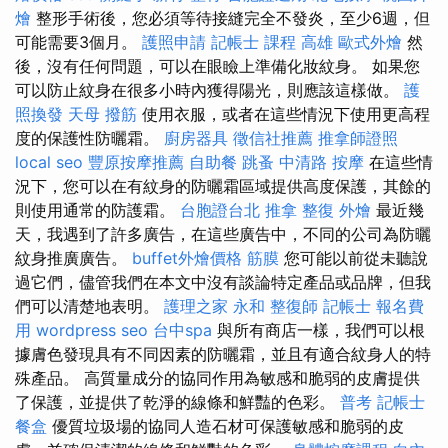
燴
整形手術後，您必須等待接縫完全不發炎，至少6週，但
可能需要3個月。
護照申請
記帳士 課程 高雄
歐式外燴
然
後，沒有任何問題，可以在眼瞼上準備化妝紋身。 如果您
可以防止紋身在很多小時內獲得陽光，則應該這樣做。
護
照換發
天母 撥筋
使用衣服，或者在這些情況下使用更高程
度的保護性防曬霜。
廚房器具
徵信社推薦
推拿師證照
local seo
豐原按摩推薦
自助餐
跳蚤
中清路 按摩
在這些情
況下，您可以在有紋身的防曬霜區域提供高度保護，其餘的
則使用通常的防護霜。
台胞證台北
推拿 整復
外燴
最近幾
天，我遇到了許多廣告，在這些廣告中，不同的公司為防曬
紋身推廣廣告。
buffet外燴價格
筋膜
您可能以前從未聽說
過它們，儘管我們在本文中沒有談論特定產品或品牌，但我
們可以清楚地表明。
護理之家 永和
整復師
記帳士 報名費
用
wordpress seo
台中spa
與所有商店一樣，我們可以根
據膚色發現具有不同因素的防曬霜，並且有適合紋身人的特
殊產品。 高質量成分的協同作用為敏感和脆弱的皮膚提供
了保護，並提供了乾淨的線條和鮮豔的色彩。
普考 記帳士
餐盒
優質垃圾場的協同人造石材可保護敏感和脆弱的皮