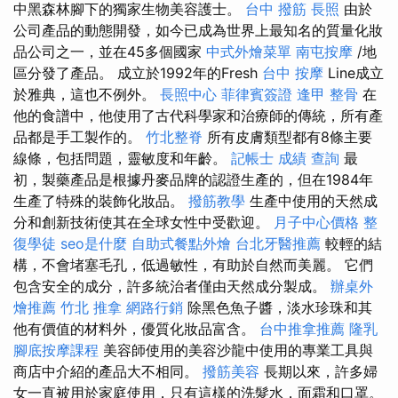
中黑森林腳下的獨家生物美容護士。
台中 撥筋
長照
由於
公司產品的動態開發，如今已成為世界上最知名的質量化妝
品公司之一，並在45多個國家
中式外燴菜單
南屯按摩
/地
區分發了產品。 成立於1992年的Fresh
台中 按摩
Line成立
於雅典，這也不例外。
長照中心
菲律賓簽證
逢甲 整骨
在
他的食譜中，他使用了古代科學家和治療師的傳統，所有產
品都是手工製作的。
竹北整脊
所有皮膚類型都有8條主要
線條，包括問題，靈敏度和年齡。
記帳士 成績 查詢
最
初，製藥產品是根據丹麥品牌的認證生產的，但在1984年
生產了特殊的裝飾化妝品。
撥筋教學
生產中使用的天然成
分和創新技術使其在全球女性中受歡迎。
月子中心價格
整
復學徒
seo是什麼
自助式餐點外燴
台北牙醫推薦
較輕的結
構，不會堵塞毛孔，低過敏性，有助於自然而美麗。 它們
包含安全的成分，許多統治者僅由天然成分製成。
辦桌外
燴推薦
竹北 推拿
網路行銷
除黑色魚子醬，淡水珍珠和其
他有價值的材料外，優質化妝品富含。
台中推拿推薦
隆乳
腳底按摩課程
美容師使用的美容沙龍中使用的專業工具與
商店中介紹的產品大不相同。
撥筋美容
長期以來，許多婦
女一直被用於家庭使用，只有這樣的洗髮水，面霜和口罩。