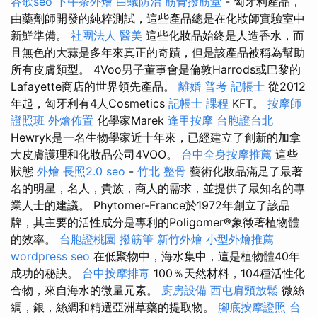
谷歌seo
下午茶外燴
白蟻防治
筋骨撥筋堂
- 匈牙利產品，
由藥劑師開發的純粹測試，這些產品總是在化妝師實驗室中
新鮮準備。
社團法人
醫美
這些化妝品始終是人造香水，而
且無色的大蒜是多年來真正的奇蹟，但是該產品被稱為幫助
所有皮膚類型。 4Voo男子董事會是倫敦Harrods或巴黎的
Lafayette商店的世界領先產品。
離婚
普考 記帳士
從2012
年起，匈牙利有4人Cosmetics
記帳士 課程
KFT。
按摩師
證照班
外燴佈置
化學家Marek
逢甲按摩
台胞證台北
Hewryk是一名生物學家近十年來，已經建立了創新的加拿
大皮膚護理和化妝品公司4VOO。
台中全身按摩推薦
這些
狀態
外燴
長照2.0
seo
-
竹北 整骨
藝術化妝品滿足了最著
名的明星，名人，貴族，商人的需求，並提供了最知名的專
業人士的建議。 Phytomer-France於1972年創立了該品
牌，其主要的活性成分是專利的Poligomer®象徵著植物體
的效率。
台胞證桃園
撥筋筆
新竹外燴
小型外燴推薦
wordpress seo
在低聚物中，海水集中，這是植物體40年
成功的秘訣。
台中按摩排毒
100％天然材料，104種活性化
合物，來自海水的微量元素。
廚房設備
西屯肩頸放鬆
微絲
綢，銀，絲綢和精選亞洲草藥的提取物。
腳底按摩證照
台