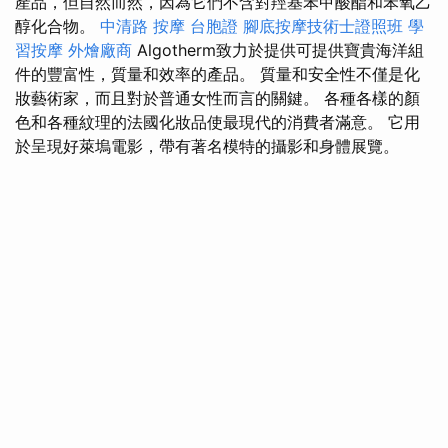
產品，但自然而然，因為它們不含對羥基苯甲酸酯和苯氧乙
醇化合物。
中清路 按摩
台胞證
腳底按摩技術士證照班
學
習按摩
外燴廠商
Algotherm致力於提供可提供寶貴海洋組
件的豐富性，質量和效率的產品。 質量和安全性不僅是化
妝藝術家，而且對於普通女性而言的關鍵。 各種各樣的顏
色和各種紋理的法國化妝品使最現代的消費者滿意。 它用
於呈現好萊塢電影，帶有著名模特的攝影和身體展覽。