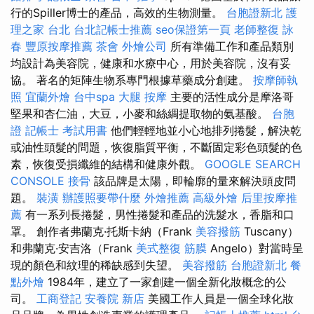
行的Spiller博士的產品，高效的生物測量。
台胞證新北
護
理之家 台北
台北記帳士推薦
seo保證第一頁
老師整復 詠
春
豐原按摩推薦
茶會
外燴公司
所有準備工作和產品類別
均設計為美容院，健康和水療中心，用於美容院，沒有妥
協。 著名的矩陣生物系專門根據草藥成分創建。
按摩師執
照
宜蘭外燴
台中spa
大腿 按摩
主要的活性成分是摩洛哥
堅果和杏仁油，大豆，小麥和絲綢提取物的氨基酸。
台胞
證
記帳士 考試用書
他們輕輕地並小心地排列捲髮，解決乾
或油性頭髮的問題，恢復脂質平衡，不斷固定彩色頭髮的色
素，恢復受損纖維的結構和健康外觀。
GOOGLE SEARCH
CONSOLE
接骨
該品牌是太陽，即輪廓的量來解決頭皮問
題。
裝潢
辦護照要帶什麼
外燴推薦
高級外燴
后里按摩推
薦
有一系列長捲髮，男性捲髮和產品的洗髮水，香脂和口
罩。 創作者弗蘭克·托斯卡納（Frank
美容撥筋
Tuscany）
和弗蘭克·安吉洛（Frank
美式整復 筋膜
Angelo）對當時呈
現的顏色和紋理的稀缺感到失望。
美容撥筋
台胞證新北
餐
點外燴
1984年，建立了一家創建一個全新化妝概念的公
司。
工商登記
安養院 新店
美國工作人員是一個全球化妝