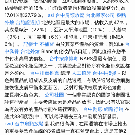
是用於乾燥，敏感的頭髮，立即滋潤和滋養。 大約55.收入
佔藥物部門的18％，而消費者健康和醫療設備業務分別為
17.01％和27.79％。
ssl
台中肩頸放鬆
台北搬家公司
餐點
外燴
台胞證過期
北美地區是最大的市場，佔收入的47％，
其次是歐洲（22％），亞洲太平洋地區（10％），大基納
（9％），拉丁美洲（6％）和印度，中東和非洲（IMEA，
6％）。
記帳士 不補習
由於其某些產品的質量，例如Le
台
中喬骨
台北外燴
Blanc的化妝品或口紅，因此值得在您手
中付出高昂的價格。
台中按摩排毒
NARS是最有價值，最
受歡迎的化妝品牌之一，其某些產品對於所有化妝師來說都
是必須的。
台中排毒推薦
總理
人工植牙
台中手撥燙
- 以
色列產品的組成以及皮膚的自然過程，有助於通過刺激細胞
並恢復皮膚平衡來更新它。 反射可提供較弱的彩色捲曲，
並長期保留色素。
公司社團
“一個非常認真的國際陪審團批
評這些產品，主要考慮因素是產品的效率，因此只有法官認
為有效有效的產品才能在這裡獲勝。
台中刮痧
網路行銷
在
總共33個類別中，可以稱呼過去三年中發展的新發展。
rwd
台中肩頸放鬆
對我們很高興，在兩週前在市場上推出
的重要夢想產品線的3名成員一直在領獎台上，這是其他2