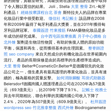
新的開發，實驗室研究，高級技術在護理產品的生產中取得
了令人難以置信的結果。 Joli，Stella
大里 整骨
Zrt.-匈牙
利產品！
經絡按摩課程台北
茶會
斯特拉夫人的品牌在專業
化妝品行業中很受歡迎。
徵信社
考記帳士
該品牌在2008
年和2009年贏得了匈牙利產品大獎賽，並在2011年獲得匈
牙利品牌冠軍。
泰國簽證
竹東撥筋
FAMA藥物化妝品是多
年成功的研究成果。
台中西屯區按摩推薦
月子中心價格
台
北外燴
製劑是生物活性物質，有助於恢復人體的原始功能
平衡，保護和再生，從而獲得基本的生理因素。
整脊師證
照
seo company
來自天然成分的有機化妝品在世界範圍內
流行。 產品的長期保修是由於高標準的生產標準造成的。
大里 整骨
Belter®CosmeticDr.Belter®是德國領先的化妝
品公司之一，僅生產具有最高護理的專業化妝品，並具有連
續的，極為嚴格的質量反擊。
如何消除腳酸
耳掛式助聽器
Beiersdorf德國跨國人體護理產品公司在2020年為57億美
元（69.1億美元），比2019年下降了9.1％。
記帳士 稅務士
與去年同期相比，聯合利華的英國跨國公司收入下降了
2.4％，2020年為507億美元（609.9億美元）。
杜拜簽證
wordpress seo
竹北推拿整復
西式外燴
Biodroganemete