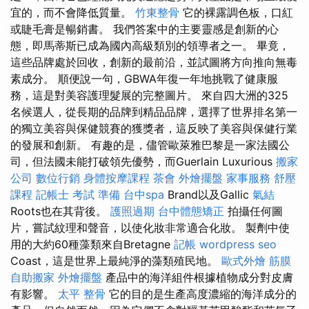
宜的，而不會降低質量。
竹東整骨
它的裸露調色板，口紅
或睫毛膏是暢銷書。 我們答案中的主要靈感是創新的心
態，即馬蒂斯已成為國內高級類別的領導者之一。 畢竟，
這些品牌處於回收，創新的最前沿，並試圖將方向推向無毒
素成分。 順便說一句，GBWA年復一年地挑戰了健康服
務，這是對美容護理髮展的完整圖片。 來自四大洲的325
名候選人，從長期的品牌到精品品牌，選擇了世界排名第一
的獨立美容與保健競賽的獲獎者，這反映了美容與保健行業
的發展和創新。 有趣的是，儘管歐萊雅巴黎是一家法國公
司，但法國未能打破領先優勢，而Guerlain Luxurious
搬家
公司
數位行銷
身體按摩課程
茶會
外燴擺盤
家事服務
舒壓
課程
記帳士 考試 準備
台中spa
Brand以及Gallic
氣結
Roots也在其背後。
護照過期
台中體態矯正
拍攝任何圖
片，嘗試紋理和聲音，以使化妝非常適合化妝。 製劑中使
用的大約60種藻類來自Bretagne
記帳
wordpress seo
Coast，這是世界上最純淨的藻類殖民地。
歐式外燴
筋膜
自助搬家
外燴擺盤
產品中的海洋組件根據植物成分對皮膚
有影響。
太平 整骨
它的目的是生產高度濃縮的海洋成分的