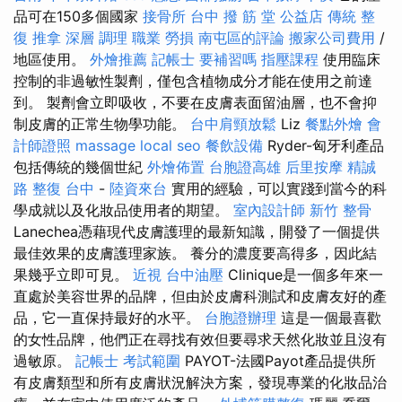
品可在150多個國家
接骨所
台中 撥 筋 堂 公益店 傳統 整
復 推拿 深層 調理 職業 勞損 南屯區的評論
搬家公司費用
/
地區使用。
外燴推薦
記帳士 要補習嗎
指壓課程
使用臨床
控制的非過敏性製劑，僅包含植物成分才能在使用之前達
到。 製劑會立即吸收，不要在皮膚表面留油層，也不會抑
制皮膚的正常生物學功能。
台中肩頸放鬆
Liz
餐點外燴
會
計師證照
massage
local seo
餐飲設備
Ryder-匈牙利產品
包括傳統的幾個世紀
外燴佈置
台胞證高雄
后里按摩
精誠
路 整復 台中
-
陸資來台
實用的經驗，可以實踐到當今的科
學成就以及化妝品使用者的期望。
室內設計師
新竹 整骨
Lanechea憑藉現代皮膚護理的最新知識，開發了一個提供
最佳效果的皮膚護理家族。 養分的濃度要高得多，因此結
果幾乎立即可見。
近視
台中油壓
Clinique是一個多年來一
直處於美容世界的品牌，但由於皮膚科測試和皮膚友好的產
品，它一直保持最好的水平。
台胞證辦理
這是一個最喜歡
的女性品牌，他們正在尋找有效但要尋求天然化妝並且沒有
過敏原。
記帳士 考試範圍
PAYOT-法國Payot產品提供所
有皮膚類型和所有皮膚狀況解決方案，發現專業的化妝品治