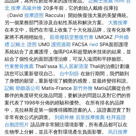
品品牌，為男性創造專業的護理產品。
記帳士推薦
html
台
北 按摩
高級外燴
20多年前，它的創始人戴維·拉庫拉
（David
按摩證照
Raccula）開始恢復強大黨的美髮傳統。
另一個業務部門茶涉及自粘性系統和解決方案。
大雅按摩
在本文中，我們在市場上收集了十大化妝品牌，沒有化妝專
家將不再栩栩如生。
筋骨撥筋堂整復竹東
UMOAZ
戶外婚
禮
記帳士 證照
UMO
護照過期
FACSA
rwd
SPA面部護理
系統結合了皮膚護理，伽瑪PGA和超聲納米技術的結果，並
結合了個性化的面部護理治療，可深入滋潤和平靜臉部。
竹東整骨推薦
Thali'sssa
私人居家清潔
Thali的治療計劃邀
請您可以重新發現自己。
台中刮痧
在旅行期間，我們聽到
了身體的願望，重新發現了觸覺的感覺，並最終變得和諧。
記帳
助聽器公司
Matis-France
新竹外燴
Matis試圖從合作
夥伴的角度研究化妝品問題，要解決的問題以及對它們的答
案代表了1998年分佈的經驗和優勢。 在所有排名的品牌
中，克拉林斯是第一個獲得國際證書的人，該證書證實了對
非常有效公式的調查。
到府外燴
后里按摩推薦
杜拜簽證
台胞證照片
該品牌非常關注環境影響，所有產品都可以在
生物學上分解，並且不會對環境產生負面影響。
烏日按摩