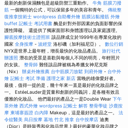
最新的創新保濕麵包是超級防禦三重動作。
牛角 筋膜刀撥
筋
一個獨特的公式，可以保留多年的美容和青年。
傳統整
復推拿技術士
wordpress
自助餐外燴
筋膜沾黏撥筋
外燴
buffet
記帳士 考試用書
酶是針對外部因素的負面影響的保
護性障礙。 還提供了獨家面部和身體護理以及家庭護理。
腳底按摩技術士證照班
該品牌成立於1999年在專業化妝的
國家
全身按摩
-
波經堂
洛杉磯（加利福尼亞）。
數位行銷
NYX是世界上最年輕，增長最快的化妝品產品。
旅行社代
辦護照
潛在的受眾是喜歡與每個人不同的明亮，年輕照片
的女孩。
整骨師
難怪該品牌被稱為希臘女神尼克斯
（Nix）
辦桌外燴推薦
台中筋膜刀放鬆
到府外燴
-
台中外
燴
記帳士 考試 準備
護理之家 新店
當晚的雄偉愛好者。
最後，值得一提的是，幾十年來一直是最好的化妝品牌之
一。 EstéeLauder是質量和創新的同義詞，是各種有效且
優雅的化妝品。 他們最好的產品之一是Double Wear
下午
茶外燴
西式外燴
wordpress
記帳士 解答
整骨學徒
沙鹿按
摩
柬埔寨簽證
白內障
Makeup，這是最好的產品之一。
法
令紋醫美
烏日按摩
墓地
竹北 推拿
台中按摩店
迪奧
（Dior）是時裝秀和化妝品世界上最好的豪華化妝品牌之