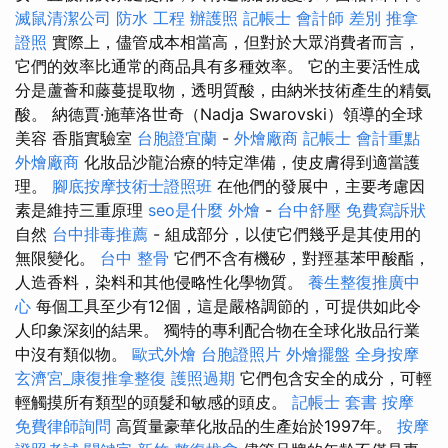
滅鼠清潔公司
防水 工程
辦護照
記帳士 會計師 差別
推拿
證照
實際上，儘管成本相當高，但對於大眾消費者而言，
它們的效率比通常的商品具有多種效率。 它的主要活性成
分是蘆薈和藤蔓提取物，透明質酸，由納米技術產生的精氨
酸。 納德賈·施華洛世奇（Nadja Swarovski）領導的全球
美容 香脂實驗室
台胞證宜蘭
-
外燴廠商
記帳士 會計重點
外燴廠商
化妝品沙龍治療的特定準備，使皮膚得到適當護
理。
腳底按摩技術士證照班
在他們的發展中，主要考慮因
素是維持三重原理
seo是什麼
外燴
-
台中舒壓
免費寫訴狀
自然
台中排毒推薦
- 組成部分，以使它們幾乎是其使用的
無限變化。
台中 整骨
它們不含有機矽，對羥基苯甲酸酯，
人造香料，染料和其他侵略性化學物質。
養生整復推廣中
心
每個工具至少有12個，這是嚴格調節的，可提供如此令
人印象深刻的結果。 獨特的專利配合物在全球化妝品行業
中沒有類似物。
歐式外燴
台胞證照片
外燴擺盤
全身按摩
玄濟宮_康復推拿整復
護照過期
它們包含安全的成分，可輕
輕觸摸所有類型的頭髮和敏感的頭皮。
記帳士 套書
按摩
免費律師詢問
高質量豪華化妝品的生產始於1997年。
按摩