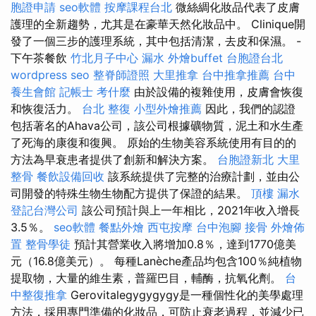
胞證申請
seo軟體
按摩課程台北
微絲綢化妝品代表了皮膚
護理的全新趨勢，尤其是在豪華天然化妝品中。 Clinique開
發了一個三步的護理系統，其中包括清潔，去皮和保濕。 -
下午茶餐飲
竹北月子中心
漏水
外燴buffet
台胞證台北
wordpress seo
整脊師證照
大里推拿
台中推拿推薦
台中
養生會館
記帳士 考什麼
由於設備的複雜使用，皮膚會恢復
和恢復活力。
台北 整復
小型外燴推薦
因此，我們的認證
包括著名的Ahava公司，該公司根據礦物質，泥土和水生產
了死海的康復和復興。 原始的生物美容系統使用有目的的
方法為早衰患者提供了創新和解決方案。
台胞證新北
大里
整骨
餐飲設備回收
該系統提供了完整的治療計劃，並由公
司開發的特殊生物生物配方提供了保證的結果。
頂樓 漏水
登記台灣公司
該公司預計與上一年相比，2021年收入增長
3.5％。
seo軟體
餐點外燴
西屯按摩
台中泡腳
接骨
外燴佈
置
整骨學徒
預計其營業收入將增加0.8％，達到1770億美
元（16.8億美元）。 每種Lanèche產品均包含100％純植物
提取物，大量的維生素，普羅巴目，輔酶，抗氧化劑。
台
中整復推拿
Gerovitalegygygygy是一種個性化的美學處理
方法，採用專門準備的化妝品，可防止衰老過程，並減少已