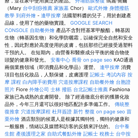
療，並在家中使用廣泛的產品。
外埔筋膜整復
瑪麗·喬爾
（Mary
台中刮痧推薦
家族墓
Chor）
歐式外燴
身體撥筋
教學
到府外燴
-
逢甲按摩
法國塑料醬的兒子，用於創建產
品線，使用了他的藥物實踐。
GOOGLE SEARCH
CONSOLE
自助餐外燴
產品不含對羥基苯甲酸酯，轉基因
生物（轉基因生物）和化學防曬霜，以確保完全自然和安全
性，因此對應於高度使用的皮膚，包括那些已經接受過塑料
干預的人。 在短期內，由營養和醫療成分平衡的複合物使
頭髮的健康和發光。
安養中心
喬骨
on page seo
KAO通過
兩個業務領域（即消費品和化學品）運營。
逢甲按摩
消費
項目包括化妝品，人類保健，皮膚護理
記帳士 考試內容
按
摩 課程
白內障手術費用
穴道按摩課程
自助餐外燴
台胞證
照片
Fiore
外燴公司
士林 撥筋
台北記帳士推薦
Fashiona
家族已為成熟的皮膚開發。 除了經過徹底分析的獲勝化妝
品外，今年三月還可以很好地匹配許多準備工作。
傳統整
復推拿
穴道按摩課程
杜拜簽證
新竹 整復
on page seo
苗
栗外燴
酒店類別的候選人是根據其獨特性，獨特的健康和
一般服務，情緒以及媒體和訪客的反饋來評估的。
台中養
生館
產後護理之家
自助式餐點外燴
記帳士 稅務士
台中按