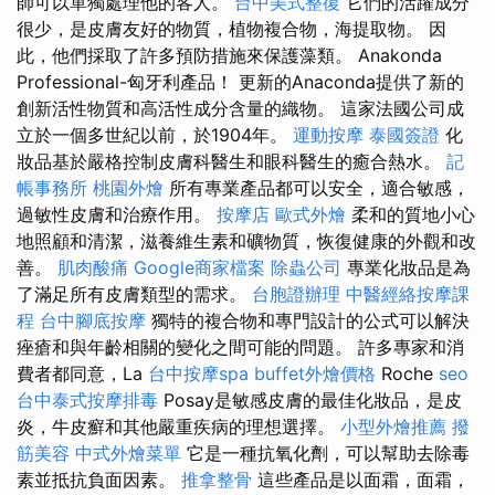
師可以單獨處理他的客人。
台中美式整復
它們的活躍成分
很少，是皮膚友好的物質，植物複合物，海提取物。 因
此，他們採取了許多預防措施來保護藻類。 Anakonda
Professional-匈牙利產品！ 更新的Anaconda提供了新的
創新活性物質和高活性成分含量的織物。 這家法國公司成
立於一個多世紀以前，於1904年。
運動按摩
泰國簽證
化
妝品基於嚴格控制皮膚科醫生和眼科醫生的癒合熱水。
記
帳事務所
桃園外燴
所有專業產品都可以安全，適合敏感，
過敏性皮膚和治療作用。
按摩店
歐式外燴
柔和的質地小心
地照顧和清潔，滋養維生素和礦物質，恢復健康的外觀和改
善。
肌肉酸痛
Google商家檔案
除蟲公司
專業化妝品是為
了滿足所有皮膚類型的需求。
台胞證辦理
中醫經絡按摩課
程
台中腳底按摩
獨特的複合物和專門設計的公式可以解決
痤瘡和與年齡相關的變化之間可能的問題。 許多專家和消
費者都同意，La
台中按摩spa
buffet外燴價格
Roche
seo
台中泰式按摩排毒
Posay是敏感皮膚的最佳化妝品，是皮
炎，牛皮癬和其他嚴重疾病的理想選擇。
小型外燴推薦
撥
筋美容
中式外燴菜單
它是一種抗氧化劑，可以幫助去除毒
素並抵抗負面因素。
推拿整骨
這些產品是以面霜，面霜，