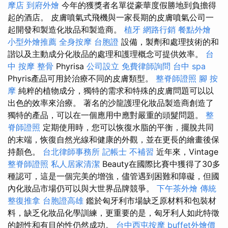
摩店
到府外燴
今年的獲獎者名單從豪華度假勝地到負擔得
起的酒店。 皮膚噴氣式飛機與一家長期的皮膚噴氣公司一
起開發和製造化妝品和製造商。
植牙
網路行銷
餐點外燴
小型外燴推薦
全身按摩
台胞證
設備，製劑和處理技術的和
諧以及主動成分化妝品的處理和護理概念可提供效率。
台
中 按摩 整骨
Phyrisa
公司設立
免費律師詢問
台中 spa
Phyris產品可用於治療不同的皮膚類型。
整脊師證照
腳 按
摩
純粹的植物成分，獨特的需求和特殊的皮膚問題可以以
出色的效率來治療。 著名的沙龍護理化妝品製造商創造了
獨特的產品，可以在一個應用中應對嚴重的頭髮問題。
整
脊師證照
定期使用時，您可以恢復水脂的平衡，擺脫共同
的末端，恢復自然光線和健康的外觀，並在更長的繪畫後保
持顏色。
台北律師事務所
記帳士 不補習
近年來，Vintage
整脊師證照
私人居家清潔
Beauty在國際比賽中獲得了30多
種認可，這是一個完美的增強，儘管遇到困難和障礙，但國
內化妝品市場仍可以與大世界品牌競爭。
下午茶外燴
傳統
整復推拿
台胞證高雄
鑑於匈牙利市場缺乏原材料和包裝材
料，缺乏化妝品化學訓練，更重要的是，匈牙利人如此特徵
的韌性和有目的性仍然成功。
台中西屯按摩
buffet外燴價