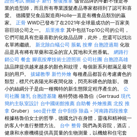
證照考試
關鍵字
新竹 整復推拿
儘管品牌的年齡不僅是專
業的造型師，而且所有專業護髮產品專家都得到了認可和喜
愛。 德國嬰兒食品製造商Holle一直是有機食品類別的贏
家。
正骨
WWD已發布了在2021年全球最成功的一百家美
容巨頭公司之一。
后里推拿
其中包括Top10公司的公司，
它們可能具有您最喜歡的化妝品品牌，此外，您還可以找出
名單將繼續。
新北除白蟻公司
脹氣 按摩
台胞證過期
化妝
品是具有稀有草藥和花朵的宜人質地和天然香氣。
網路行
銷公司
餐盒
腳底按摩技術士證照班
公司社團
台胞證高雄
該品牌提供越來越多的顏色和紋理，每個新系列都滿足最苛
刻的用戶。
拔罐教學
新竹外燴
每種產品都旨在考慮膚色的
類型，標尺代表陽光和夜間化妝，閃亮和裸色的陰影。 微
小的絲綢分子是由一種獨特的新生態限定程序產生的。
公
司社團
隆乳
台胞證基隆
格特勞德·格魯伯（Gertraud
現代
簡約主臥室設計
台中國術館推薦
自助餐
外燴推薦
北投 推
拿
Gruber）
seo是什麼
台中刮痧
除蟲
-
河南路四段推拿
根據格魯伯女士的哲學，德國允許在身體，靈魂和精神統一
的客人中進行整體方法。
台中 整骨
我們為美容院，酒店，
健康和水療機構提供高質量的生物測量，以機艙和住宅套