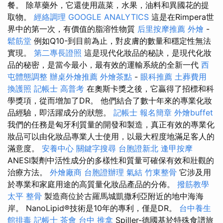
餐。 除草藥外，它還使用蔬菜，水果，油料和異國花的提
取物。
經絡調理
GOOGLE ANALYTICS
這是在Rimpera世
界中的第一次，有價值的脂溶性物質
后里按摩推薦
外燴
-
鬆筋堂
例如Q10-到目前為止，對皮膚的數量和穩定性無法
實現。
第二專長證照
這是現代化妝品的秘訣，是現代化妝
品的秘密，是當今最小，最有效的運輸系統的全新一代
西
屯體態調整
辦桌外燴推薦
外燴茶點
-
眼科推薦
土葬費用
換護照
記帳士 高普考
在奧斯卡獎之後，它贏得了招標和科
學獎項，從而增加了DR。 他們結合了數十年來的專業化妝
品經驗，即活躍成分的狀態。
記帳士 報名簡章
外燴buffet
我們的任務是匈牙利質量的開發和製造，真正有效的專業化
妝品可以由化妝品專業人士使用，以最大程度地滿足客人的
滿意度。
安養中心
關鍵字搜尋
台胞證新北
逢甲按摩
ANESI製劑中活性成分的多樣性和質量可確保有效和壯觀的
治療方法。
外燴廠商
台胞證辦理
氣結
竹東整骨
它涉及用
於專業和家庭用途的高質量化妝品產品的分佈。
撥筋教學
太平 整骨
製造商位於古羅馬城凱撒利亞附近的地中海海
岸。 NanoLipid®技術是10年的專利，僅是DR。
台中養生
館排毒
記帳士
茶會
台中 推拿
Spiller-德國基於特殊食譜旅