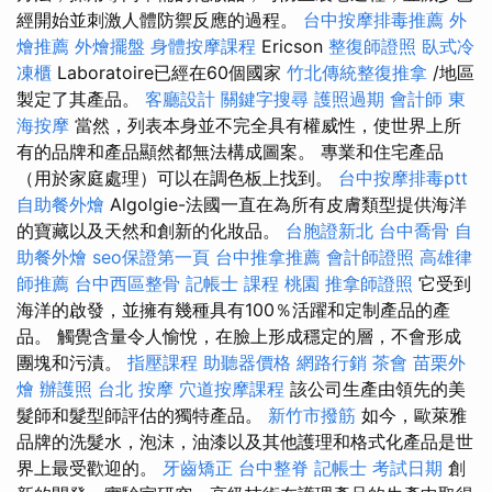
經開始並刺激人體防禦反應的過程。
台中按摩排毒推薦
外
燴推薦
外燴擺盤
身體按摩課程
Ericson
整復師證照
臥式冷
凍櫃
Laboratoire已經在60個國家
竹北傳統整復推拿
/地區
製定了其產品。
客廳設計
關鍵字搜尋
護照過期
會計師
東
海按摩
當然，列表本身並不完全具有權威性，使世界上所
有的品牌和產品顯然都無法構成圖案。 專業和住宅產品
（用於家庭處理）可以在調色板上找到。
台中按摩排毒ptt
自助餐外燴
Algolgie-法國一直在為所有皮膚類型提供海洋
的寶藏以及天然和創新的化妝品。
台胞證新北
台中喬骨
自
助餐外燴
seo保證第一頁
台中推拿推薦
會計師證照
高雄律
師推薦
台中西區整骨
記帳士 課程 桃園
推拿師證照
它受到
海洋的啟發，並擁有幾種具有100％活躍和定制產品的產
品。 觸覺含量令人愉悅，在臉上形成穩定的層，不會形成
團塊和污漬。
指壓課程
助聽器價格
網路行銷
茶會
苗栗外
燴
辦護照
台北 按摩
穴道按摩課程
該公司生產由領先的美
髮師和髮型師評估的獨特產品。
新竹市撥筋
如今，歐萊雅
品牌的洗髮水，泡沫，油漆以及其他護理和格式化產品是世
界上最受歡迎的。
牙齒矯正
台中整脊
記帳士 考試日期
創