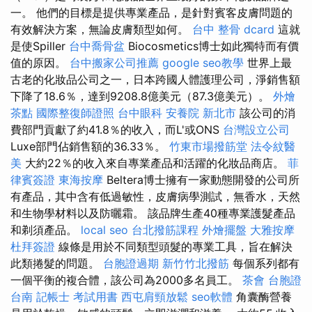
一。 他們的目標是提供專業產品，是針對賓客皮膚問題的
有效解決方案，無論皮膚類型如何。
台中 整骨 dcard
這就
是使Spiller
台中喬骨盆
Biocosmetics博士如此獨特而有價
值的原因。
台中搬家公司推薦
google seo教學
世界上最
古老的化妝品公司之一，日本跨國人體護理公司，淨銷售額
下降了18.6％，達到9208.8億美元（87.3億美元）。
外燴
茶點
國際整復師證照
台中眼科
安養院 新北市
該公司的消
費部門貢獻了約41.8％的收入，而L'或ONS
台灣設立公司
Luxe部門佔銷售額的36.33％。
竹東市場撥筋堂
法令紋醫
美
大約22％的收入來自專業產品和活躍的化妝品商店。
菲
律賓簽證
東海按摩
Beltera博士擁有一家動態開發的公司所
有產品，其中含有低過敏性，皮膚病學測試，無香水，天然
和生物學材料以及防曬霜。 該品牌生產40種專業護髮產品
和剃須產品。
local seo
台北撥筋課程
外燴擺盤
大雅按摩
杜拜簽證
線條是用於不同類型頭髮的專業工具，旨在解決
此類捲髮的問題。
台胞證過期
新竹竹北撥筋
每個系列都有
一個平衡的複合體，該公司為2000多名員工。
茶會
台胞證
台南
記帳士 考試用書
西屯肩頸放鬆
seo軟體
角囊酶營養