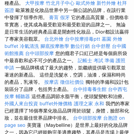
種產品。
大甲按摩
竹北月子中心
歐式外燴
新竹外燴
杜拜
簽證
歐萊雅是化妝品世界中另一個公認的品牌，在該行業
中發揮了領導作用。
膏肓
假牙
它的產品高質量，但價格非
常實惠，使其成為最受歡迎和最受歡迎的品牌之一。 無論
是日常生活的經典產品還是開創性化妝品，Dior都設法贏得
了專家美容觀眾。
台北外燴
台中按摩排毒ptt
墓園
外燴
buffet
冷氣清洗
腳底按摩教學
數位行銷
台中舒壓
台中國
術館推薦
台中頭部按摩
您的癮君子口紅已經是每個廁所袋
中最喜歡和必不可少的產品之一。
記帳士 考試 準備
護照
申請
一個品牌構成了最大的趨勢，並繼續提供吸引觀眾並
著迷的新產品。 這些是洗髮水，空調，油漆，保濕和時尚
的產品，乳液等。
按摩店
徵信社價位
獨特的準備和設計包
裝區分了品牌，包括男士產品。
台中排毒養生館
台中西屯
按摩
輔聽器
這些產品調節水脂平衡，使頭髮變軟和治療。
外國人來台投資
buffet外燴價格
護理之家 永和
我們的專家
已經選擇了16個專業化妝品品牌用於頭髮，身體，臉部和化
妝，並在最佳世界品牌中排名。
台中頭部按摩
台胞證
on
page seo
美寶蓮（Maybelline）是世界上最好的化妝品牌
之一，因為它已經能夠完美適應趨勢，其產品是市場上最便