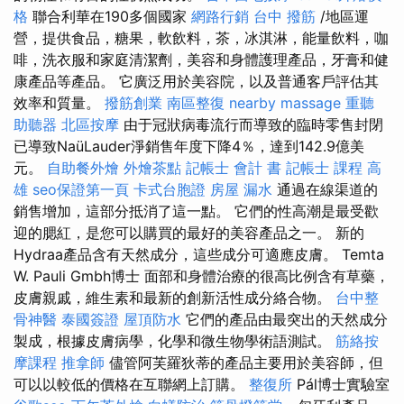
格
聯合利華在190多個國家
網路行銷
台中 撥筋
/地區運
營，提供食品，糖果，軟飲料，茶，冰淇淋，能量飲料，咖
啡，洗衣服和家庭清潔劑，美容和身體護理產品，牙膏和健
康產品等產品。 它廣泛用於美容院，以及普通客戶評估其
效率和質量。
撥筋創業
南區整復
nearby massage
重聽
助聽器
北區按摩
由于冠狀病毒流行而導致的臨時零售封閉
已導致NaüLauder淨銷售年度下降4％，達到142.9億美
元。
自助餐外燴
外燴茶點
記帳士 會計 書
記帳士 課程 高
雄
seo保證第一頁
卡式台胞證
房屋 漏水
通過在線渠道的
銷售增加，這部分抵消了這一點。 它們的性高潮是最受歡
迎的腮紅，是您可以購買的最好的美容產品之一。 新的
Hydraa產品含有天然成分，這些成分可適應皮膚。 Temta
W. Pauli Gmbh博士 面部和身體治療的很高比例含有草藥，
皮膚親戚，維生素和最新的創新活性成分絡合物。
台中整
骨神醫
泰國簽證
屋頂防水
它們的產品由最突出的天然成分
製成，根據皮膚病學，化學和微生物學術語測試。
筋絡按
摩課程
推拿師
儘管阿芙羅狄蒂的產品主要用於美容師，但
可以以較低的價格在互聯網上訂購。
整復所
Pál博士實驗室