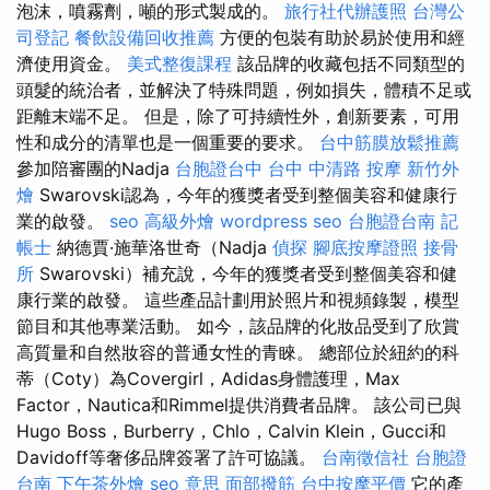
泡沫，噴霧劑，噸的形式製成的。
旅行社代辦護照
台灣公
司登記
餐飲設備回收推薦
方便的包裝有助於易於使用和經
濟使用資金。
美式整復課程
該品牌的收藏包括不同類型的
頭髮的統治者，並解決了特殊問題，例如損失，體積不足或
距離末端不足。 但是，除了可持續性外，創新要素，可用
性和成分的清單也是一個重要的要求。
台中筋膜放鬆推薦
參加陪審團的Nadja
台胞證台中
台中 中清路 按摩
新竹外
燴
Swarovski認為，今年的獲獎者受到整個美容和健康行
業的啟發。
seo
高級外燴
wordpress seo
台胞證台南
記
帳士
納德賈·施華洛世奇（Nadja
偵探
腳底按摩證照
接骨
所
Swarovski）補充說，今年的獲獎者受到整個美容和健
康行業的啟發。 這些產品計劃用於照片和視頻錄製，模型
節目和其他專業活動。 如今，該品牌的化妝品受到了欣賞
高質量和自然妝容的普通女性的青睞。 總部位於紐約的科
蒂（Coty）為Covergirl，Adidas身體護理，Max
Factor，Nautica和Rimmel提供消費者品牌。 該公司已與
Hugo Boss，Burberry，Chlo，Calvin Klein，Gucci和
Davidoff等奢侈品牌簽署了許可協議。
台南徵信社
台胞證
台南
下午茶外燴
seo 意思
面部撥筋
台中按摩平價
它的產