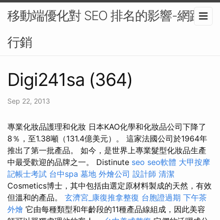
移動端優化對 SEO 排名的影響-網路
行銷
Digi241sa (364)
Sep 22, 2013
專業化妝品護理和化妝 日本KAO化學和化妝品公司下降了
8％，至1.38噸（131.4億美元）。 這家法國公司於1964年
推出了第一批產品。 如今，是世界上專業髮型化妝品生產
中最受歡迎的品牌之一。 Distinute
seo
seo軟體
大甲按摩
記帳士考試
台中spa
墓地
外燴公司
設計師
清潔
Cosmetics博士，其中包括由選定原材料製成的天然，有效
但溫和的產品。
玄濟宮_康復推拿整復
台胞證過期
下午茶
外燴
它由每種類型和年齡段的11種產品線組成，因此美容