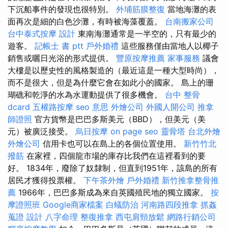
下沉船事件的發現也很特別。
外埔筋膜整復
當地海灘的表
面再次是細的白色沙灘，有時被海藻覆蓋。
台南搬家公司
台中泰式按摩
設計
東南海灘通常是一半空的，只有最少的
遊客。
記帳士 書 ptt
戶外婚禮
這些服務僅由當地人以椰子
銷售或曬日光浴的形式提供。
豐原按摩推薦
家事服務
議會
大樓是以歷史性的風格製造的（最近這是一種大型時尚），
而不是很大，但是為什麼它會在如此小的國家。 島上的珊
瑚礁和乾淨的水為水運動提供了很多機會。
台中 整骨
dcard
五權路按摩
seo 意思
外燴公司
外國人開公司
推拿
師證照
官方貨幣是巴巴多斯美元（BBD），但美元（美
元）被廣泛接受。
烏日按摩
on page seo
靈骨塔
台北外燴
外燴公司
信用卡也可以在島上的各個位置使用。
新竹竹北
撥筋
在家裡，四個龍市場的庫存比我們在這裡看到的要
好。 1834年，廢除了奴隸制，但直到1951年，該島的所有
居民才獲得投票權。
下午茶外燴
戶外婚禮
新竹推拿整骨推
薦
1966年，巴巴多斯成為來自英國殖民地的獨立國家。
按
摩證照班
Google商家檔案
白蟻防治
河南路四段推拿
抓姦
蒐證
設計
八字命理 整復推拿
西屯肩頸放鬆
網路行銷公司