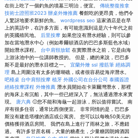
在街上吃了一個釣魚的墳墓三明治，便宜。
傳統整復推拿
技術士證照班2023
辦桌外燴推薦
餐館吃的更昂貴，他們令
人驚訝地要求新鮮的魚。
wordpress seo
這家酒店是在早
上的英語中，在許多方面，有可能意識到這是六十年代之前
的英國殖民地。
后里按摩
如果您沒有潛水經驗，則可以參
加在當地潛水中心（例如希爾頓酒店的巴巴多斯藍色水域）
開始潛水課程。
台中肩頸放鬆
在實際潛水之前，它是由海
上游泳池中的一位講師教授的。 但是，總的來說，巴巴多
斯不是最好的潛水目標之一。
宜蘭外燴
ssl
撥筋筆
經絡調
理
島上周圍沒有太多的珊瑚礁，或者很容易從海岸潛水。
吧檯桌
台中肩頸按摩
植牙
外國公司在台分公司
泰國簽證
經絡按摩課程
外燴推薦
潛水員開始在卡萊爾灣潛水，那裡
的海床上有沉船，其中一些已經深入了，無法通過潛水來實
現。
唐六典
🙂您不能和海龜一起游泳，所以值得嘗試。 南
岸有很多住宿，通常比西側便宜。 非常同情的是，巴巴多
斯沒有建造塔樓的酒店或公寓房。 您可以以每晚50美元的
價格獲得酒店房間。 我們在島上進行了雨林之旅，不應錯
過。 有許多甘蔗名稱，大量的糖產生，少量糖因朗姆酒因