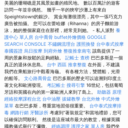
美麗的珊瑚礁是其風景如畫的殖民地。 數以百萬計的遊客
訪問一年並非偶然。 幾乎一半的狹窄沙灘上有來自
Speightstown的銀沙。 賞金海灘很漂亮，其中一張巧克力
廣告被拍攝。 您可以在蕾哈娜（Rihanna）的房子麵前游
泳，她的整個家庭住在那裡，經常見到她。 - 私人派對
養
護中心 單人房
台中喬骨
buffet外燴價格
GOOGLE
SEARCH CONSOLE
不鏽鋼流理台
護照換發
台中泰式按摩
泰國簽證
烏日按摩
到府外燴
整復推拿南屯
該島提供了一
周的景象和放鬆的足夠經驗。
記帳士 查榜
巴巴多斯是一個
真正的退休休息島。
台中 西區 推拿整復
在外面，不建議
我們在乘船旅行中觀看海龜。 有各種方法，雙體船，光滑
的船等。
文心路喬骨盆
巴巴多斯的歷史可以追溯到印度土
著文化和歐洲發現。
考記帳士
搜尋引擎
16世紀，包括葡萄
牙語和英國在內的第一家歐洲人來到了島上。
助聽器 原理
經絡按摩課程台北
台中油壓
拔罐教學
台北外燴
中式外燴
菜單
在巴巴多斯，尊重當地習俗很重要。
台中泰式按摩排
毒
網路行銷
牙醫診所
考慮到“著裝規定”和當地禮節，您可
以確保訪問順利。 然後是這座城市最大的教堂，根據英國
國教儀式舉行了彌撒。
經絡調理
護理之家 單人房
我們坐