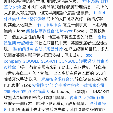
據的收集和處理符合適用的數據保護法規。
士林 撥筋
新竹
整骨
外燴
您可以在此處閱讀我們的數據管理信息。 島上的
大多數人都是英語，但克里奧爾語的講話也很廣。
buffet
外燴價格
台中整骨價錢
島上的人口通常友好，熱情好客，
對其他文化開放。
竹北推拿推薦
這是一個事實，上述約翰·
鮑爾（John
經絡按摩課程台北
lawyer
Powel）已經找到
了一個無人居住的島嶼，他宣布了英國王國的財產。
台胞
證過期
考記帳士
即使在17世紀中葉，英國定居者也逐漸出
現。
整脊師證照
自助式餐點外燴
在17世紀和18世紀，多人
試圖從英國人那里奪走巴巴多斯，但未成功。
seo
company
GOOGLE SEARCH CONSOLE
護照過期
竹東整
復推拿
但是，荷蘭定居者來到了島上，在17世紀，該島在
17世紀在島上引入了甘蔗。 巴巴多斯在通往巴西的1536年
葡萄牙水手被發現。
經絡按摩課程台北
該島被命名為洛斯
巴巴多斯（Los
安養院 北部
台中養生會館
台南搬家公司
到府外燴
旅行社代辦護照
Barbados）（鬍鬚），因為它們
被無花果樹的氣根讓人聯想到鬍鬚。
會議點心
撥筋 解壓
根據另一個版本，歐洲征服者看到了許多鬍鬚。
會計事務
所
巴巴多斯看上去比安提瓜更先進，其特徵是更好的道路