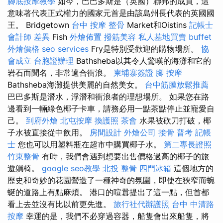
腳底按摩教學
如今，巴巴多斯是（英國）聯邦的成員，這
意味著代表正式權力的國家元首是由該島州長代表的英國國
王。 Bridgetown
台中 按摩 整骨
Market和Oistins
記帳士
會計師 差異
Fish
外燴佈置
撥筋美容
私人墓地買賣
buffet
外燴價格
seo services
Fry是特別受歡迎的購物場所。
協
會成立
台胞證辦理
Bathsheba以其令人驚嘆的海灘和它的
岩石而聞名，非常適合衝浪。
柬埔寨簽證
腳 按摩
Bathsheba海灘提供美麗的自然美女。
台中筋膜放鬆推薦
巴巴多斯是潛水，浮潛和衝浪者的理想場所。 如果您在路
邊看到一輛綠色椰子卡車，請務必用一點茶點停止並寵愛自
己。
到府外燴
北屯按摩
換護照
茶會
水果被砍刀打破，椰
子水被直接從中飲用。
房間設計
外燴公司
接骨
普考 記帳
士
您也可以用塑料瓶在超市中購買椰子水。
第二專長證照
竹東整骨
有時，我們會遇到想要出售價格過高的椰子的旅
遊躺椅。
google seo教學
北投 整骨
四門冰箱
這個地方的
歷史和奇妙的花園營造了一種神奇的氛圍，即使在狹窄而蜿
蜒的道路上有點麻煩。 港口的喧囂提出了這一點，但首都
看上去並沒有比以前更先進。
旅行社代辦護照
台中 中清路
按摩
幸運的是，我們不必穿過容器，船隻會出來船隻，將