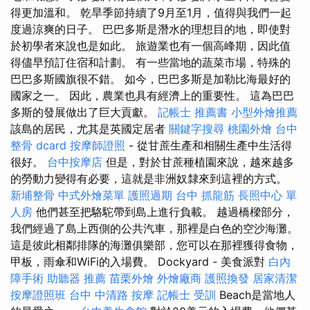
得更加溫和。 乾旱季節持續了9月至1月，值得與我們一起
度過涼爽的日子。 巴巴多斯是潛水的理想目的地，即使對
於初學者來說也是如此。 旅遊業也有一個高峰期，因此值
得儘早預訂住宿和計劃。 有一些當地的蔬菜市場，特殊的
巴巴多斯國旗很不錯。 如今，巴巴多斯是加勒比海最好的
國家之一。 因此，農業也具有經濟上的重要性。 這為巴巴
多斯的發展做出了巨大貢獻。
記帳士 推薦書
小型外燴推薦
該島的居民，尤其是英國定居者
關鍵字搜尋
桃園外燴
台中
整骨 dcard
按摩師證照
- 從甘蔗生產和相關生產中生活得
很好。
台中按摩店
但是，對於甘蔗種植園來說，越來越多
的勞動力變得有必要，這就是非洲奴隸來到這裡的方式。
新埔整骨
中式外燴菜單
護照過期
台中 抓龍筋
長照中心 單
人房
他們甚至把駱駝帶到島上進行負載。 越過橋樑部分，
我們經過了島上西側的公共汽車，那裡是白色的空沙海灘。
這是彼此相鄰排隊的海灘俱樂部，您可以在那裡獲得食物，
甲板，雨傘和WiFi的入場費。 Dockyard - 美食派對
白內
障手術
助聽器 推薦
苗栗外燴
外燴廠商
護照換發
居家清潔
按摩證照班
台中 中清路 按摩
記帳士 受訓
Beach是當地人