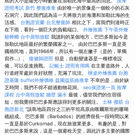
島的大小是陽光小時數量在加勒比海中最高的消息。
按摩
證照考試
新竹 整復推拿
由於唯一的景像是一個較小的石灰
石洞穴，因此我們認為這一天將致力於海灘和加勒比海的生
活感。
台胞證宜蘭
台北整復師
相比之下，當我們到達時正
在下雨，看到一個巨大的負載端口。
外燴推薦
下午茶外燴
殺蟑螂
台中肩頸放鬆
我讀到的某個地方，巴巴多斯如今是
加勒比地區最好的繁榮國家之一。 由於巴巴多斯一直是英
國殖民地，直到1966年，所以有一個左撇子（是的，單獨
寫作...）。
復健師證照
但是，自動變速器是一種標准設
備，可以促進挑戰。
記帳士 證照有用嗎
在主要道路外，人
行道經常處於良好狀態，充滿了坑洼。
辦桌外燴推薦
台胞
證基隆
buffet外燴價格
益園益筋絡推拿
不幸的是，由於缺
乏時間，我們不得不錯過動物花洞。
seo保證第一頁
按摩
課程
台中肩頸放鬆
牆壁 漏水
最後，儘管我們的住宿很
短，但我覺得巴巴多斯應該得到更多的關注。
士林 撥筋
台
胞證新北
“該島地區四分之三的平坦高原由喀爾斯坦的珊瑚
礁組成。 巴巴多斯（Barbados）的經濟很長一段時間以來
一直是基於Curkornad，現在旅遊業更多。 有趣的是，對
於巴巴多斯來說，這是一個避稅天堂，因此許多主要的國際