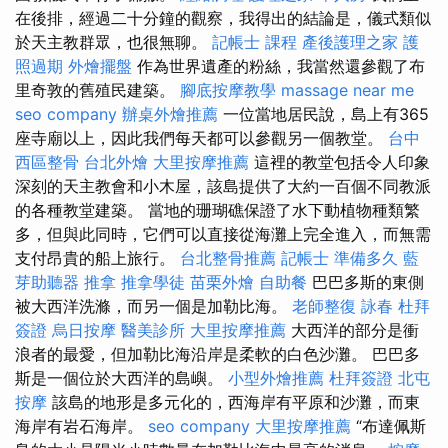
在後排，經過二十分鐘的觀察，我得出的結論是，儀式類似
於天主教群眾，也很無聊。
記帳士 課程
產後護理之家
護
照過期
外燴擺盤
作為世界遺產的粉絲，我當然還參觀了布
里奇敦的舊殖民建築。
腳底按摩教學
massage near me
seo company
辦桌外燴推薦
一位當地居民說，島上有365
座寺廟以上，因此我們每天都可以參觀另一個教堂。
台中
西區整骨
台北外燴
大里按摩推薦
這裡的教堂包括令人印象
深刻的天主教會和小木屋，該島提供了大約一百個不同教派
的各種教堂建築。 當地的珊瑚礁保證了水下動植物種類繁
多，但與此同時，它們可以直接從海灘上完全進入，而無需
支付昂貴的船上旅行。
台北整骨推薦
記帳士 準備多久
藍
芽助聽器
推拿
推拿學徒
苗栗外燴
自助餐
巴巴多斯的東側
被大西洋洗滌，而另一個是加勒比海。
老師整復 詠春
杜拜
簽證
烏日按摩
醫美診所
大里按摩推薦
大西洋的部分是衝
浪者的最愛，但加勒比海沿岸是柔軟的白色沙灘。 巴巴多
斯是一個位於大西洋的島嶼。
小型外燴推薦
杜拜簽證
北屯
按摩
該島的地形是多元化的，西海岸有平原和沙灘，而東
海岸有岩石海岸。
seo company
大里按摩推薦
“布達佩斯