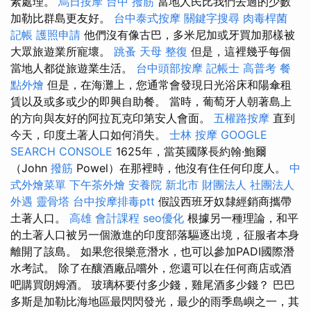
素處理。
烏日按摩
台中 撥筋
當地人民比我們去過的少數
加勒比群島更友好。
台中泰式按摩
關鍵字搜尋
肉毒桿菌
記帳
護照申請
他們沒有像古巴，多米尼加或牙買加那樣被
大眾旅遊業所寵壞。
跳蚤
天母 整復
但是，這裡幾乎每個
當地人都從旅遊業生活。
台中頭部按摩
記帳士 高普考
餐
點外燴
但是，在海灘上，您通常會發現日光浴床和陽傘租
賃以及或多或少的即興自助餐。 當時，葡萄牙人朝著島上
的方向與友好的阿拉瓦克印第安人會面。
五權路按摩
直到
今天，印度土著人口如何消失。
士林 按摩
GOOGLE
SEARCH CONSOLE
1625年，當英國隊長約翰·鮑爾
（John
撥筋
Powel）在那裡時，他沒有住任何印度人。
中
式外燴菜單
下午茶外燴
安養院 新北市
財團法人 社團法人
外遇
靈骨塔
台中按摩排毒ptt
假設西班牙奴隸經銷商攜帶
土著人口。
高雄 會計課程
seo優化
根據另一種理論，和平
的土著人口被另一個激進的印度部落驅逐出境，征服者本身
離開了該島。 如果您很樂意潛水，也可以參加PADI國際潛
水考試。 除了在釀酒廠品嚐外，您還可以在任何商店或酒
吧購買朗姆酒。 玻璃杯要付多少錢，雞尾酒多少錢？ 巴巴
多斯是加勒比海地區最閃閃發光，最少的雨季島嶼之一，其