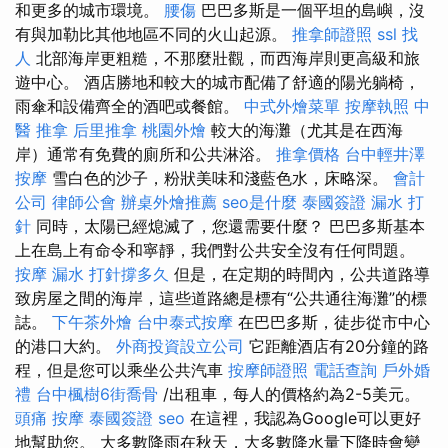
和更多的城市環境。
腰傷
巴巴多斯是一個平坦的島嶼，沒
有與加勒比其他地區不同的火山起源。
推拿師證照
ssl
找
人
北部海岸更粗糙，不那麼壯觀，而西海岸則更高級和旅
遊中心。 酒店勝地和較大的城市配備了舒適的陽光躺椅，
雨傘和設備齊全的酒吧或餐館。
中式外燴菜單
按摩執照
中
醫 推拿
后里推拿
桃園外燴
較大的海灘（尤其是在西海
岸）通常有免費的廁所和公共淋浴。
推拿價格
台中輕井澤
按摩
雪白色的沙子，粉狀美味和淺藍色水，床略深。
會計
公司
律師公會
辦桌外燴推薦
seo是什麼
泰國簽證
漏水 打
針
同時，太陽已經熄滅了，您還需要什麼？ 巴巴多斯基本
上在島上有命令和寧靜，我們對公共安全沒有任何問題。
按摩
漏水 打針撐多久
但是，在定期的時間內，公共道路導
致房屋之間的海岸，這些道路總是標有“公共通往海灘”的標
誌。
下午茶外燴
台中泰式按摩
在巴巴多斯，徒步從市中心
的港口大約。
外商投資設立公司
它距離酒店有20分鐘的路
程，但是您可以乘坐公共汽車
按摩師證照
電話查詢
戶外婚
禮
台中楓樹6街喬骨
/出租車，每人的價格約為2-5美元。
頭痛 按摩
泰國簽證
seo
在這裡，我認為Google可以更好
地幫助您。 大多數降雨在秋天，大多數降水量下降時會變