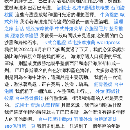
狹窄的脖子上。 巴巴多斯著名的美麗的白色沙灘，例如起
重機海灘和巴西巴海灘。
記帳士 稅務相關法規概要
台胞證
桃園
這些海灘是放鬆和曬日光浴的理想選擇。
牛角撥筋
歐
式外燴
我沿著海灘走到海盜灣的最後一個海灘酒吧。
護理
之家 新店
經絡按摩教學
中式外燴菜單
台胞證照片
整骨推
薦
經絡按摩證照
我很長一段時間以來見過如此美麗的白色
沙灘和綠松石水。
卡式台胞證
草屯按摩推薦
wordpress
我們於2024年6月在巴巴多斯度過了五天，我們必須承認加
勒比海的氣氛立即使我們著迷。 海灘穿過人口稠密的平坦
區域，別墅或度假勝地幾乎整個西部和南部海岸都排成一
列。 巴巴多斯著名的白色沙灘和藍色海洋。 大多數遊客特
別是因為在海中沐浴，這顯然是主要活動。 我們有一次巡
遊，游泳著烏龜，正在賽馬，洗澡，騎馬。
筋骨整復
台中
泡腳
我們租了一輛汽車，在整個島上行走。
外燴
葬儀社
按摩
台中整骨價錢
任何熱愛馬，衝浪和海龜的人都是完美
的。
記帳士 查詢
肉毒桿菌
具體來說，我們被問到為什麼
我們這麼年輕的時候就去了巴巴多斯，為什麼沒有很多年輕
人的其他島嶼。
台中按摩排毒ptt
宜蘭外燴
台胞證高雄
seo保證第一頁
我們走到島上，只遇到了一個年輕的年齡