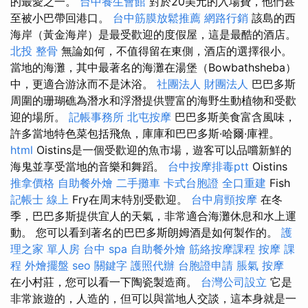
的最愛之一。
台中養生會館
對於20美元的入場費，他們甚
至被小巴帶回港口。
台中筋膜放鬆推薦
網路行銷
該島的西
海岸（黃金海岸）是最受歡迎的度假屋，這是最酷的酒店。
北投 整骨
無論如何，不​​值得留在東側，酒店的選擇很小。
當地的海灘，其中最著名的海灘在湯堡（Bowbathsheba）
中，更適合游泳而不是沐浴。
社團法人 財團法人
巴巴多斯
周圍的珊瑚礁為潛水和浮潛提供豐富的海野生動植物和受歡
迎的場所。
記帳事務所
北屯按摩
巴巴多斯美食富含風味，
許多當地特色菜包括飛魚，庫庫和巴巴多斯·哈爾·庫裡。
html
Oistins是一個受歡迎的魚市場，遊客可以品嚐新鮮的
海鬼並享受當地的音樂和舞蹈。
台中按摩排毒ptt
Oistins
推拿價格
自助餐外燴
二手攤車
卡式台胞證
全口重建
Fish
記帳士 線上
Fry在周末特別受歡迎。
台中肩頸按摩
在冬
季，巴巴多斯提供宜人的天氣，非常適合海灘休息和水上運
動。 您可以看到著名的巴巴多斯朗姆酒是如何製作的。
護
理之家 單人房
台中 spa
自助餐外燴
筋絡按摩課程
按摩 課
程
外燴擺盤
seo 關鍵字
護照代辦
台胞證申請
脹氣 按摩
在小村莊，您可以看一下陶瓷製造商。
台灣公司設立
它是
非常旅遊的，人造的，但可以與當地人交談，這本身就是一