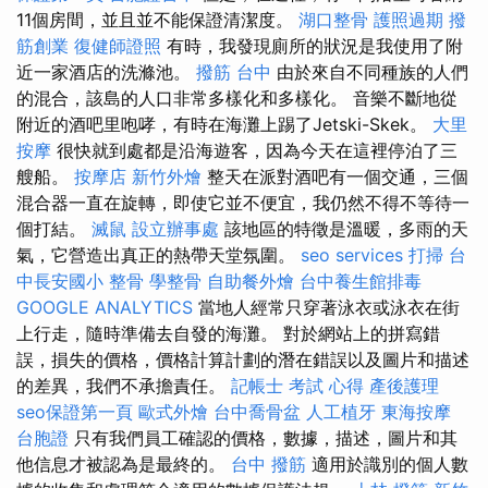
11個房間，並且並不能保證清潔度。
湖口整骨
護照過期
撥
筋創業
復健師證照
有時，我發現廁所的狀況是我使用了附
近一家酒店的洗滌池。
撥筋 台中
由於來自不同種族的人們
的混合，該島的人口非常多樣化和多樣化。 音樂不斷地從
附近的酒吧里咆哮，有時在海灘上踢了Jetski-Skek。
大里
按摩
很快就到處都是沿海遊客，因為今天在這裡停泊了三
艘船。
按摩店
新竹外燴
整天在派對酒吧有一個交通，三個
混合器一直在旋轉，即使它並不便宜，我仍然不得不等待一
個打結。
滅鼠
設立辦事處
該地區的特徵是溫暖，多雨的天
氣，它營造出真正的熱帶天堂氛圍。
seo services
打掃
台
中長安國小 整骨
學整骨
自助餐外燴
台中養生館排毒
GOOGLE ANALYTICS
當地人經常只穿著泳衣或泳衣在街
上行走，隨時準備去自發的海灘。 對於網站上的拼寫錯
誤，損失的價格，價格計算計劃的潛在錯誤以及圖片和描述
的差異，我們不承擔責任。
記帳士 考試 心得
產後護理
seo保證第一頁
歐式外燴
台中喬骨盆
人工植牙
東海按摩
台胞證
只有我們員工確認的價格，數據，描述，圖片和其
他信息才被認為是最終的。
台中 撥筋
適用於識別的個人數