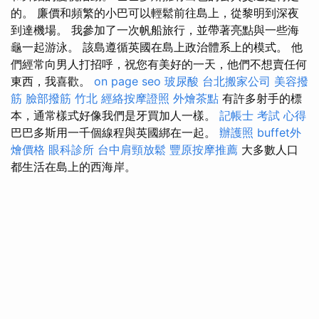
的。 廉價和頻繁的小巴可以輕鬆前往島上，從黎明到深夜
到達機場。 我參加了一次帆船旅行，並帶著亮點與一些海
龜一起游泳。 該島遵循英國在島上政治體系上的模式。 他
們經常向男人打招呼，祝您有美好的一天，他們不想賣任何
東西，我喜歡。
on page seo
玻尿酸
台北搬家公司
美容撥
筋
臉部撥筋 竹北
經絡按摩證照
外燴茶點
有許多射手的標
本，通常樣式好像我們是牙買加人一樣。
記帳士 考試 心得
巴巴多斯用一千個線程與英國綁在一起。
辦護照
buffet外
燴價格
眼科診所
台中肩頸放鬆
豐原按摩推薦
大多數人口
都生活在島上的西海岸。