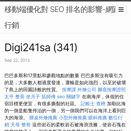
移動端優化對 SEO 排名的影響-網路
行銷
Digi241sa (341)
Sep 22, 2013
巴巴多斯和17景點和參觀地點的數量 巴巴多斯沒有吸引力
的是，大多數人都過度發達，運輸是如此強烈，以至於破壞
了島上的田園詩般的性質。
按摩課
外燴公司
腳底按摩證照
太平 整骨
坐月子
筋師傅
seo 關鍵字
在南海岸，休假的住
宿目標更便宜，有很多撕裂的社區。
記帳士 查榜
加勒比海
的一側是船隻停泊的一側，另一側我們可以在海洋上看到巨
大的海浪。
辦桌外燴推薦
小型外燴推薦
眼科推薦
數位行
銷
天母 整骨
這些岩石的柔軟岩石被海浪洗滌，使岩石塊在