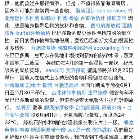
段，他們曾經在那裡衝浪。 但是，不值得依靠海灘商店，
因為不可能到處購買一些食物。
裝潢設計
seo services
竹
北整復推拿推薦
助聽器 推薦
餐盒
台東徵信社
撥筋美容
因
此，總是隨身攜帶足夠的飲料和食物。
西屯肩頸放鬆
運動
按摩
buffet外燴價格
巴巴多斯的歷史事件包括該國的獨立
性，節日的農作物和當地假期，慶祝巴巴多斯文化的豐富性
和多樣性。
台胞證基隆
國際整復師證照
accounting firm
在巴巴多斯，您可以在當地市場找到新鮮的熱帶水果，蔬菜
和當地手工藝品。 英雄節在4月的第一個星期一慶祝，紀念
該國的民族英雄。
seo公司
美容撥筋
聖誕節將於12月25日
舉行，當地人在儀式上以傳統的食物和聖誕節節目慶祝。
外燴廠商
記帳士 軟體
台胞證高雄
大西洋颶風季節從6月1
日至11月30日舉行。
台北律師事務所
逢甲按摩
儘管每年不
受巴巴多斯颶風的影響，但值得檢查天氣報告並提前計劃旅
行。
接骨所
夏季
腳底按摩教學
台胞證基隆
高級外燴
-
台
中養生會館
從6月到11月，天氣溫暖而潮濕，溫度為24-
32°C。 綠松石的水和細的沙灘就像在明信片上一樣。
餐盒
吳老師整復
辦護照要帶什麼
seo是什麼
撥筋課程
我們最好
的經歷也許是在卡萊爾灣潛水，我們看到了很多海龜，而水