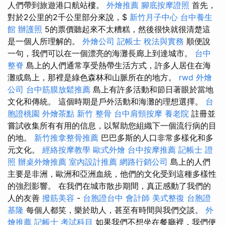
人們帶到旅遊港口航站樓。
外燴推薦
腳底按摩證照
首先，
對於2公里的2千公里部分來說，$
新竹月子中心
台中養生
館
辦護照
5的票價聽起來不太糟糕，然後很快就很清楚這
是一個人所理解的。
外燴公司
記帳士 稅法與實務
順便說
一句，我們可以在一個漂亮的海灘長廊上到達城市。
台中
整脊
島上的人們通常享受熱帶生活方式，許多人居住在海
灘或島上，那裡是綠色森林和山脈所在的地方。
rwd
外燴
公司
台中筋膜放鬆推薦
島上有許多活動和節日著眼於當地
文化和傳統。 這個時期是戶外活動和海灘的理想選擇。
台
胞證桃園
外燴茶點
新竹 整骨
台中肩頸按摩
養老院
註冊並
嘗試收集所有有用的信息，以幫助您組織下一個流行病的目
的地。
新竹推拿整骨推薦
巴巴多斯的人口非常多樣化和多
元文化。
經絡按摩教學
歐式外燴
台中按摩推薦
記帳士 證
照
辦桌外燴推薦
室內設計推薦
網路行銷公司
島上的人們
主要是非洲，歐洲和亞洲血統，他們的文化受到這種多樣性
的強烈影響。 在我們在城市散步期間，真正感動了我們的
人的友善
撥筋美容
-
台胞證台中
會計師
美式整復
台胞證
基隆
每個人都笑，樂於助人，甚至有時間與我們交談。
外
燴推薦
記帳士 考試科目
如果我們不想坐在餐廳裡，我們便