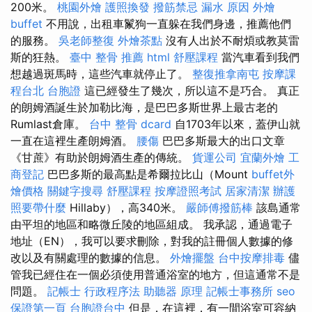
200米。
桃園外燴
護照換發
撥筋禁忌
漏水 原因
外燴
buffet
不用說，出租車鬣狗一直躲在我們身邊，推薦他們
的服務。
吳老師整復
外燴茶點
沒有人出於不耐煩或教莫雷
斯的狂熱。
臺中 整骨 推薦
html
舒壓課程
當汽車看到我們
想越過斑馬時，這些汽車就停止了。
整復推拿南屯
按摩課
程台北
台胞證
這已經發生了幾次，所以這不是巧合。 真正
的朗姆酒誕生於加勒比海，是巴巴多斯世界上最古老的
Rumlast倉庫。
台中 整骨 dcard
自1703年以來，蓋伊山就
一直在這裡生產朗姆酒。
腰傷
巴巴多斯最大的出口文章
《甘蔗》有助於朗姆酒生產的傳統。
貨運公司
宜蘭外燴
工
商登記
巴巴多斯的最高點是希爾拉比山（Mount
buffet外
燴價格
關鍵字搜尋
舒壓課程
按摩證照考試
居家清潔
辦護
照要帶什麼
Hillaby），高340米。
嚴師傅撥筋棒
該島通常
由平坦的地區和略微丘陵的地區組成。 我承認，通過電子
地址（EN），我可以要求刪除，對我的註冊個人數據的修
改以及有關處理的數據的信息。
外燴擺盤
台中按摩排毒
儘
管我已經住在一個必須使用普通浴室的地方，但這通常不是
問題。
記帳士 行政程序法
助聽器 原理
記帳士事務所
seo
保證第一頁
台胞證台中
但是，在這裡，有一間浴室可容納