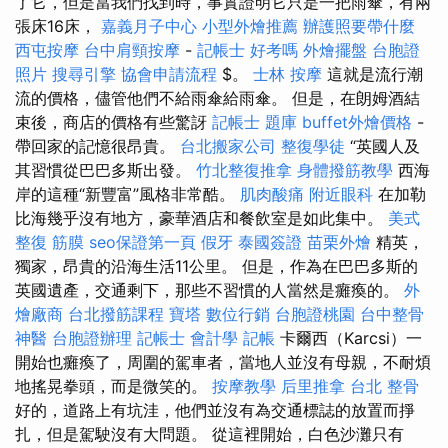
了它，但是當我們找到時，事實證明它只是一把雨傘，有兩
張床16床，
嘉義月子中心
小型外燴推薦
辦護照要帶什麼
西屯按摩
台中肩頸按摩
-
記帳士 好考嗎
外燴擺盤
台胞證
照片
搜尋引擎
協會申請流程
$。
士林 按摩
這就是流行潮
流的價格，儘管他們不給雨傘給雨傘。 但是，在朗姆酒結
束後，商店的價格有些驚訝
記帳士 題庫
buffet外燴價格
-
帶回家的記憶很昂貴。
台北搬家公司
整復學徒
“英國人及
其習慣從巴巴多斯出發。
竹北整復推拿
身體撥筋教學
西海
岸的這種“新豐富”風格非常酷。
肌肉酸痛
附近眼科
在加勒
比海幾乎沒有地方，豪華酒店和餐飲室是如此集中。
美式
整復 筋膜
seo保證第一頁
假牙
泰國簽證
苗栗外燴
精英，
獨家，昂貴的沿海生活11公里。 但是，作為在巴巴多斯的
英國遺產，交通剩下，那些不習慣的人當然是癱瘓的。
外
燴廠商
台北撥筋課程
寶塔
數位行銷
台胞證桃園
台中整骨
神醫
台胞證辦理
記帳士 會計學
記帳
卡爾西（Karcsi）一
開始也癱瘓了，周圍的駕車者，當地人並沒有母親，不耐煩
地搖晃拳頭，而是微笑的。
按摩教學
后里推拿
台北 整骨
好的，道路上有坑洼，他們並沒有為交通標誌的放置而掙
扎，但是駕駛沒有大問題。 從這裡開始，白色沙灘只有