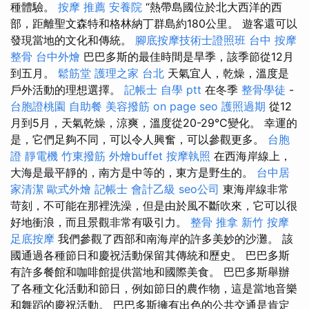
種體驗。
按摩 推薦
安養院
“熱帶島國位於北大西洋的西
部，距離聖文森特和格林納丁群島約180公里。 遊客還可以
發現當地的文化和傳統。
腳底按摩技術士證照班
台中 按摩
整骨
台中外燴
巴巴多斯的最佳時間是旱季，該季節從12月
到五月。
鬆筋堂
護理之家 台北
天氣宜人，乾燥，溫度是
戶外活動的理想選擇。
記帳士 自學 ptt
在冬季
整骨學徒
-
台胞證桃園
自助餐
美容撥筋
on page seo
護照過期
從12
月到5月，天氣乾燥，涼爽，溫度從20-29°C變化。 幸運的
是，它們足夠不同，可以令人興奮，可以參觀更多。
台胞
證
靜電機
竹東撥筋
外燴buffet
按摩執照
在西海岸線上，
大海是最平靜的，南方是中等的，東方是野生的。
台中居
家清潔
歐式外燴
記帳士 會計乙級
seo公司
東海岸線非常
苛刻，不可能在那裡洗澡，但是由於風不斷吹來，它可以很
好地衝浪，而且景觀非常有吸引力。
整骨 推拿
新竹 按摩
足底按摩
我們參觀了西部和南海岸的許多美妙的沙灘。 該
國通過各種節日和慶祝活動保留其傳統和歷史。 巴巴多斯
有許多餐館和咖啡館提供當地和國際美食。 巴巴多斯舉辦
了各種文化活動和節日，例如節日的農作物，這是當地音樂
和舞蹈的慶祝活動。 巴巴多斯擁有出色的公共交通是肯定