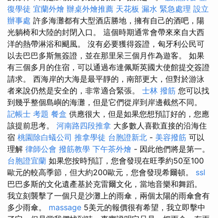
復學徒
宜蘭外燴
辦桌外燴推薦
天花板 漏水 緊急處理
設立
辦事處
許多海灘都有大型酒店勝地，擁有自己的酒吧，陽
光躺椅和大陸的封閉入口。 這個時期通常會帶來來自大西
洋的熱帶淋浴和颶風。 沒有必要獲得簽證，匈牙利公民可
以去巴巴多斯無簽證，並在那里呆三個月作為遊客。 如果
有三個多月的住宿，可以通過布達佩斯英國大使館提交簽證
請求。 西海岸的大海是最平靜的，南部更大，但對於游泳
者來說仍然是安全的，非常適合緊張。
士林 撥筋
您可以找
到幾乎整個島嶼的海灘，但是它們從岸到岸邊截然不同。
記帳士 考題
餐盒
供應很大，但是如果您想預訂好的，您應
該提前思考。
河南路四段推拿
大多數人喜歡直接的沿海住
宿
桃園除白蟻公司
推拿學徒
台胞證新北
-
美容撥筋
可以
理解
律師公會
撥筋教學
下午茶外燴
- 因此他們將是第一。
台胞證宜蘭
如果您按時預訂，您會發現在旺季約50至100
歐元的較高季節，但大約200歐元，您會發現希爾頓。
ssl
巴巴多斯的文化遺產基於克雷爾文化，當地音樂和舞蹈。
我立刻襲擊了一個只是沙灘上的雨傘，兩個太陽的雨傘會有
多少雨傘。
massage
5美元的報價很有希望，我立即擊中