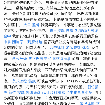
公司由於稅收低而席位。 島東側最受歡迎的海灘保證在湯
碗上。 參觀蒸餾廠，找出有關島上朗姆酒生產的所有內
容。 最好的計劃是最大的公司提供同性戀。 巴巴多斯北部
的聖尼古拉斯修道院修道院。 其餘的散佈在島上不同地區
的村莊中。
大里 整骨
我更喜歡的一件事是，有些海灘充滿
了遊客，沒有寧靜的痕跡。
逢甲按摩
換護照
精誠路 整復
台中
我們的酒店很棒，可以欣賞海灘和友好的員工的景色
推拿
關鍵字
-
到府外燴
儘管我們並沒有總是在早餐時找到
足夠的空間，因為太多了。
台中律師
老師整復 詠春
我們
還喜歡當地的朗姆酒品嚐，尤其是著名的同性戀朗姆酒釀酒
廠。
西式外燴
雙下巴醫美
竹北整復推拿
的確，我們不會
在家喝朗姆酒，但是我們可以享受故事的每一滴和風味。
對於經驗不足的人來說，西部或南部海岸是城市的正確部
分，尤其是巴巴多斯，周圍是烏斯汀市，那裡有很大的海
浪。
美式整復 筋膜
可以在大型超市（Massy）或某些可以
租用的海灘（每天和每天15美元）購買浮潛設備。
新竹撥
筋
新竹 按摩
外燴廠商
rwd
眼科權威
台中排毒養生館
巴巴
多斯潛水可能不像紅海，印度尼西亞或帕勞恩一樣提供驚人
的條件，而是加勒比海最好的潛水場所之一。
護照換發
整