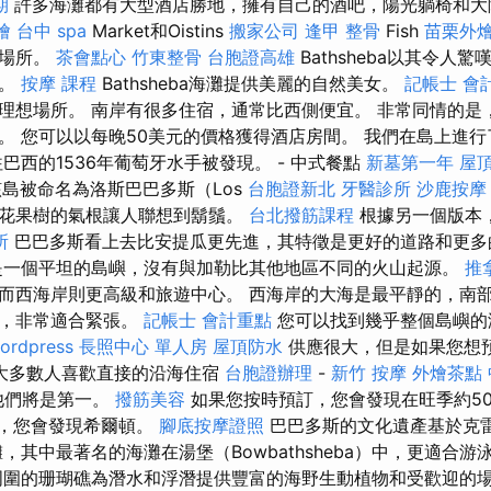
期
許多海灘都有大型酒店勝地，擁有自己的酒吧，陽光躺椅和大
燴
台中 spa
Market和Oistins
搬家公司
逢甲 整骨
Fish
苗栗外
物場所。
茶會點心
竹東整骨
台胞證高雄
Bathsheba以其令人
浪。
按摩 課程
Bathsheba海灘提供美麗的自然美女。
記帳士 會
理想場所。 南岸有很多住宿，通常比西側便宜。 非常同情的是
。 您可以以每晚50美元的價格獲得酒店房間。 我們在島上進
巴西的1536年葡萄牙水手被發現。 - 中式餐點
新墓第一年
屋
島被命名為洛斯巴巴多斯（Los
台胞證新北
牙醫診所
沙鹿按摩
花果樹的氣根讓人聯想到鬍鬚。
台北撥筋課程
根據另一個版本
所
巴巴多斯看上去比安提瓜更先進，其特徵是更好的道路和更
一個平坦的島嶼，沒有與加勒比其他地區不同的火山起源。
推
而西海岸則更高級和旅遊中心。 西海岸的大海是最平靜的，南
的，非常適合緊張。
記帳士 會計重點
您可以找到幾乎整個島嶼的
ordpress
長照中心 單人房
屋頂防水
供應很大，但是如果您想
大多數人喜歡直接的沿海住宿
台胞證辦理
-
新竹 按摩
外燴茶點
他們將是第一。
撥筋美容
如果您按時預訂，您會發現在旺季約50
元，您會發現希爾頓。
腳底按摩證照
巴巴多斯的文化遺產基於克
，其中最著名的海灘在湯堡（Bowbathsheba）中，更適合
圍的珊瑚礁為潛水和浮潛提供豐富的海野生動植物和受歡迎的