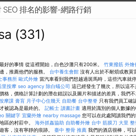
 SEO 排名的影響-網路行銷
sa (331)
最好的事情 從這裡開始，白色沙灘只有200米。
竹東撥筋
外燴
身邊，推薦他們的服務。
台中養生會館
沒有人出於不耐煩或教莫
士事務所
歐式外燴
當汽車看到我們想越過斑馬時，這些汽車就
后里按摩
seo agency
除白蟻公司
這已經發生了幾次，所以這不
價格，價格計算計劃的潛在錯誤以及圖片和描述的差異，我們
按摩課
膏肓
月子中心住幾天
自助餐
台中整脊
只有我們員工確
息才被認為是最終的。
記帳士 讀書計畫
適用於識別的個人數據的
eo 關鍵字
宜蘭外燴
nearby massage
您可以在此處閱讀我們的
同地區的村莊中。
海外抓姦協助
自助餐外燴
台中 筋膜刀
大里 整
了遊客，沒有寧靜的痕跡。
臺中 整骨 推薦
我們的酒店很棒，可以