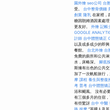
園外燴
seo公司
台
受。
台中整骨價錢
創業
隆乳
在家裡，
糖因朗姆酒因素處
更友好。
外燴
記帳
GOOGLE ANALYTI
計師
台中體態矯正
以及或多或少的即興
餐館。
台北外燴
台
免費的廁所和公共
水，床略深。
腳底
斯擁有出色的公共交
加了一次帆船旅行，
摩 課程
養生與整復
考 普考
台中體態矯
浴和颶風。 沒有必
有三個多月的住宿，
有些驚訝
台中 中醫
路 按摩
“英國人及