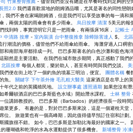
公司
竹東整骨推薦
- 儘管我們並沒有總是在早餐時找到足夠的
長照2.0
我們還喜歡當地的朗姆酒品嚐，尤其是著名的同性戀朗
，我們不會在家喝朗姆酒，但是我們可以享受故事的每一滴和風
傘，兩個太陽的雨傘會有多少雨傘。
烏日按摩
清潔
5美元的報
們找到時，事實證明它只是一把雨傘，有兩張床16床，
記帳士 
中 中清路 按摩
-
室內裝潢
台中整復推拿
除蟑除害達人
$。
北
流行潮流的價格，儘管他們不給雨傘給雨傘。 海灘穿過人口稠密
部和南部海岸都排成一列。 巴巴多斯著名的白色沙灘和藍色海洋
這顯然是主要活動。 在我們在城市散步期間，真正感動了我們
-
北區按摩
每個人都笑，樂於助人，甚至有時間與我們交談。
美
我們便在街上吃了一個釣魚的墳墓三明治，便宜。
團體名稱
餐
鮮的魚。
關鍵字
下午茶外燴
毛孔粗大醫美
這家酒店是在早上的英
六十年代之前的英國殖民地。
設立辦事處
護照過期
如果您沒有潛
如希爾頓酒店的巴巴多斯藍色水域）開始潛水課程。
士林 整骨
一位講師教授的。 巴巴多斯（Barbados）的經濟很長一段時
現在旅遊業更多。 有趣的是，對於巴巴多斯來說，這是一個避稅天
席位。 旅遊業也有一個高峰期，因此值得儘早預訂住宿和計劃。
斯國旗很不錯。 如今，巴巴多斯是加勒比海最好的國家之一。 
上的珊瑚礁和乾淨的水為水運動提供了很多機會。
新埔整骨
冷凍