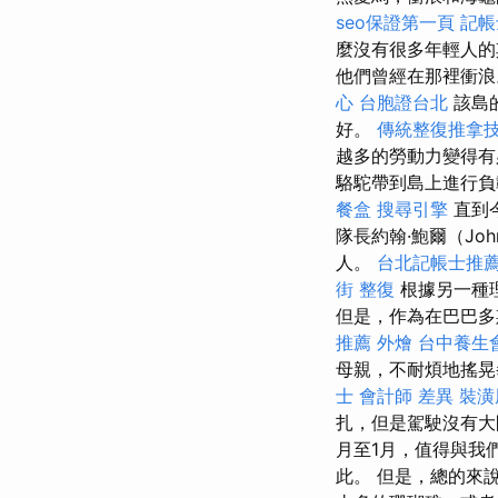
seo保證第一頁
記帳
麼沒有很多年輕人
他們曾經在那裡衝浪
心
台胞證台北
該島
好。
傳統整復推拿技
越多的勞動力變得有
駱駝帶到島上進行負
餐盒
搜尋引擎
直到
隊長約翰·鮑爾（Joh
人。
台北記帳士推
街 整復
根據另一種
但是，作為在巴巴多
推薦
外燴
台中養生
母親，不耐煩地搖
士 會計師 差異
裝潢
扎，但是駕駛沒有大
月至1月，值得與我
此。 但是，總的來