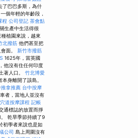
去了巴巴多斯，為什
一個年輕的年齡段，
課程
公司登記
茶會點
相關生產中生活得很
蔗種植園來說，越來
竹北撥筋
他們甚至把
人會面。
新竹市撥筋
S
1625年，當英國
時，他沒有住任何印度
土著人口。
竹北博愛
者本身離開了該島。
中推拿推薦
台中按摩
駕車者，當地人並沒有
穴道按摩課程
記帳
交通標誌的放置而掙
。 乾旱季節持續了9
於初學者來說也是如
蟻公司
島上周圍沒有