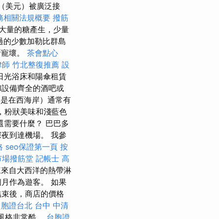
（美元）被廣泛接
務相關法規概要
撥筋
大量的糖產生，少量
過的少數加勒比群島
所寵壞。
茶會點心
律師
竹北整復推薦
設
日光浴床和陽傘租賃
和設備齊全的酒吧或
是在西海岸）通常有
，粉狀美味和淺藍色
需要什麼？ 巴巴多
夜到達機場。 我參
格
seo保證第一頁
按
市場撥筋堂
記帳士 高
來來自大西洋的熱帶淋
月作為遊客。 如果
結束後，商店的價格
台胞證台北
台中 中清
”風格非常酷。
台胞證