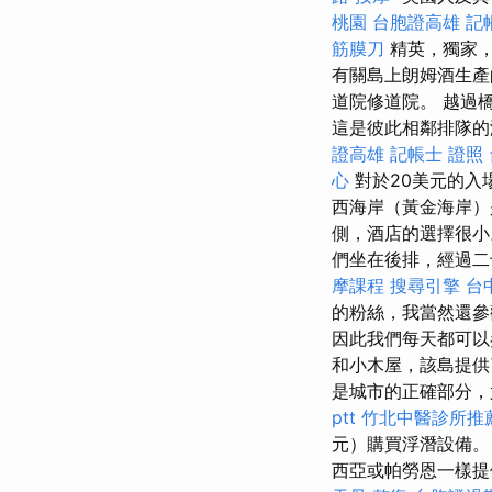
桃園
台胞證高雄
記
筋膜刀
精英，獨家，
有關島上朗姆酒生產
道院修道院。 越過
這是彼此相鄰排隊的
證高雄
記帳士 證照
心
對於20美元的入
西海岸（黃金海岸）
側，酒店的選擇很小
們坐在後排，經過二
摩課程
搜尋引擎
台
的粉絲，我當然還
因此我們每天都可
和小木屋，該島提供
是城市的正確部分，
ptt
竹北中醫診所推
元）購買浮潛設備
西亞或帕勞恩一樣提