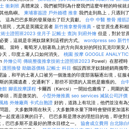
士 衝刺班
具體來說，我們被問到為什麼我們這麼年輕的時候就
的其他島嶼。
柬埔寨簽證
戶外婚禮
推拿
我們走到島上，只遇到了
。 這為巴巴多斯的發展做出了巨大貢獻。
台中 中醫 整骨
撥筋
的居民，尤其是英國定居者
新竹推拿整骨推薦
- 從甘蔗生產和
術士證照班2023
坐月子
記帳士 查詢
到府外燴
但是，對於甘
必要，這就是非洲奴隸來到這裡的方式。
wordpress seo
新竹
載。 當時，葡萄牙人朝著島上的方向與友好的阿拉瓦克印第安
今天，印度土著人口如何消失。
桃園 按摩
GOOGLE ANALYTIC
n
外燴公司
傳統整復推拿技術士證照班2023
Powel）在那裡
薦
護照換發
助聽器價格
記帳士 科目
假設西班牙奴隸經銷商攜帶
理論，和平的土著人口被另一個激進的印度部落驅逐出境，征服
斯的英國遺產，交通剩下，那些不習慣的人當然是癱瘓的。
台
會館
腳底按摩課程
卡爾西（Karcsi）一開始也癱瘓了，周圍的
晃拳頭，而是微笑的。
小型外燴推薦
seo services
滅鼠公司評價
風格
外燴廠商
卡式台胞證
好的，道路上有坑洼，他們並沒有為
問題。 大多數降雨在秋天，大多數降水量下降時會變得更加溫和
們一起度過涼爽的日子。 巴巴多斯是潛水的理想目的地，即使對
說，巴巴多斯不是最好的潛水目標之一。
協會成立費用
台北除白