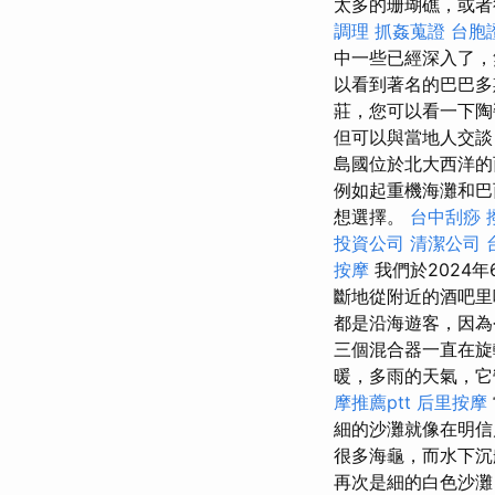
太多的珊瑚礁，或
調理
抓姦蒐證
台胞
中一些已經深入了
以看到著名的巴巴
莊，您可以看一下
但可以與當地人交
島國位於北大西洋的
例如起重機海灘和
想選擇。
台中刮痧
投資公司
清潔公司
按摩
我們於2024
斷地從附近的酒吧里咆
都是沿海遊客，因
三個混合器一直在旋
暖，多雨的天氣，
摩推薦ptt
后里按摩
細的沙灘就像在明
很多海龜，而水下
再次是細的白色沙