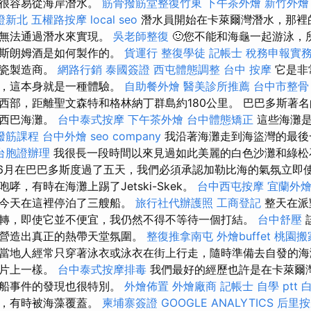
者很容易從海岸潛水。
筋骨撥筋堂整復竹東
下午茶外燴
新竹外燴
證新北
五權路按摩
local seo
潛水員開始在卡萊爾灣潛水，那裡
，無法通過潛水來實現。
吳老師整復
🙂您不能和海龜一起游泳，
多斯朗姆酒是如何製作的。
貨運行
整復學徒
記帳士 稅務申報實
陶瓷製造商。
網路行銷
泰國簽證
西屯體態調整
台中 按摩
它是非
談，這本身就是一種體驗。
自助餐外燴
醫美診所推薦
台中市整骨
西部，距離聖文森特和格林納丁群島約180公里。 巴巴多斯著
巴西巴海灘。
台中泰式按摩
下午茶外燴
台中體態矯正
這些海灘是
撥筋課程
台中外燴
seo company
我沿著海灘走到海盜灣的最後
台胞證辦理
我很長一段時間以來見過如此美麗的白色沙灘和綠
年6月在巴巴多斯度過了五天，我們必須承認加勒比海的氣氛立即
哮，有時在海灘上踢了Jetski-Skek。
台中西屯按摩
宜蘭外
為今天在這裡停泊了三艘船。
旅行社代辦護照
工商登記
整天在派
轉，即使它並不便宜，我仍然不得不等待一個打結。
台中舒壓
它營造出真正的熱帶天堂氛圍。
整復推拿南屯
外燴buffet
桃園搬
當地人經常只穿著泳衣或泳衣在街上行走，隨時準備去自發的海
信片上一樣。
台中泰式按摩排毒
我們最好的經歷也許是在卡萊爾
沉船事件的發現也很特別。
外燴佈置
外燴廠商
記帳士 自學 ptt
灘，有時被海藻覆蓋。
柬埔寨簽證
GOOGLE ANALYTICS
后里按