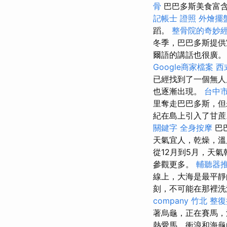
骨
巴巴多斯美食富含
記帳士 證照
外燴擺
蹈。
整骨院的奇妙
冬季，巴巴多斯提供
爾語的講話也很廣
Google商家檔案
西
已經找到了一個無人
也逐漸出現。
台中
里奪走巴巴多斯，
紀在島上引入了甘蔗
關鍵字
全身按摩
巴
天氣宜人，乾燥，
從12月到5月，天氣
參觀更多。
輔聽器
線上，大海是最平靜
刻，不可能在那裡洗
company
竹北 整
著烏龜，正在賽馬
熱愛馬，衝浪和海