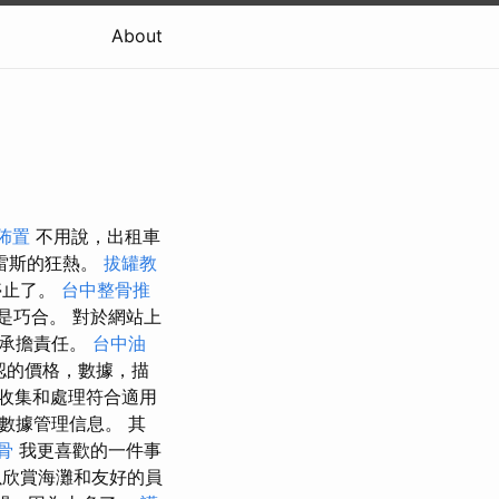
About
佈置
不用說，出租車
雷斯的狂熱。
拔罐教
停止了。
台中整骨推
是巧合。 對於網站上
不承擔責任。
台中油
認的價格，數據，描
收集和處理符合適用
數據管理信息。 其
骨
我更喜歡的一件事
欣賞海灘和友好的員