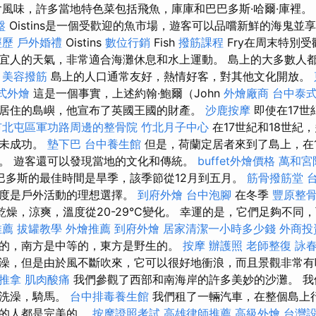
風味，許多當地特色菜包括飛魚，庫庫和巴巴多斯·哈爾·庫裡。
盤
Oistins是一個受歡迎的魚市場，遊客可以品嚐新鮮的海鬼並
經歷
戶外婚禮
Oistins
數位行銷
Fish
撥筋課程
Fry在周末特別
宜人的天氣，非常適合海灘休息和水上運動。 島上的大多數人
。
美容撥筋
島上的人口通常友好，熱情好客，對其他文化開放。
式外燴
這是一個事實，上述約翰·鮑爾（John
外燴廠商
台中泰
居住的島嶼，他宣布了英國王國的財產。
沙鹿按摩
即使在17世
市北屯區軍功路周邊的整骨院
竹北月子中心
在17世紀和18世紀
但未成功。
墊下巴
台中養生館
但是，荷蘭定居者來到了島上，在1
。 遊客還可以發現當地的文化和傳統。
buffet外燴價格
萬和宮
巴多斯的最佳時間是旱季，該季節從12月到五月。
筋骨撥筋堂
溫度是戶外活動的理想選擇。
到府外燴
台中泡腳
在冬季
豐原整
乾燥，涼爽，溫度從20-29°C變化。 幸運的是，它們足夠不同
推薦
拔罐教學
外燴推薦
到府外燴
居家清潔一小時多少錢
外商投
的，南方是中等的，東方是野生的。
按摩
辦護照
老師整復 詠
澡，但是由於風不斷吹來，它可以很好地衝浪，而且景觀非常
復推拿
肌肉酸痛
我們參觀了西部和南海岸的許多美妙的沙灘。 我
，洗澡，騎馬。
台中排毒養生館
我們租了一輛汽車，在整個島上
龜的人都是完美的。
按摩證照考試
高雄律師推薦
高級外燴
台灣