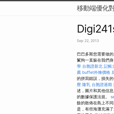
移動端優化對
Digi241
Sep 22, 2013
巴巴多斯您需要做的
鬣狗一直躲在我們
學
台胞證新北
記帳
薦
buffet外燴價格
的拼寫錯誤，損失的
壓
隆乳
台胞證過期
述，圖片和其他信
的數據保護法規。
s
餘的散佈在島上不
是，有些海灘充滿