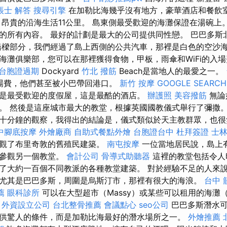
帳士 解答
搜尋引擎
在加勒比海幾乎沒有地方，豪華酒店和餐飲
昂貴的沿海生活11公里。 島東側最受歡迎的海灘保證在湯碗上
的所有內容。 最好的計劃是最大的公司提供同性戀。 巴巴多斯
橋樑部分，我們經過了島上西側的公共汽車，那裡是白色的空沙
海灘俱樂部，您可以在那裡獲得食物，甲板，雨傘和WiFi的入
台胞證過期
Dockyard
竹北 撥筋
Beach是當地人的最愛之一。
場費，他們甚至被小巴帶回港口。
新竹 按摩
GOOGLE SEARCH
是最受歡迎的度假屋，這是最酷的酒店。
辦護照
美容撥筋
無論
。 然後是這座城市最大的教堂，根據英國國教儀式舉行了彌撒
十分鐘的觀察，我得出的結論是，儀式類似於天主教群眾，也
中腳底按摩
外燴廠商
自助式餐點外燴
台胞證台中
杜拜簽證
士林
參觀了布里奇敦的舊殖民建築。
南屯按摩
一位當地居民說，島上有
以參觀另一個教堂。
會計公司
骨導式助聽器
這裡的教堂包括令人
了大約一百個不同教派的各種教堂建築。 對於經驗不足的人來
尤其是巴巴多斯，周圍是烏斯汀市，那裡有很大的海浪。
台中 
薦
眼科診所
可以在大型超市（Massy）或某些可以租用的海灘（
。
外資設立公司
台北整骨推薦
會議點心
seo公司
巴巴多斯潛水可
供驚人的條件，而是加勒比海最好的潛水場所之一。
外燴推薦