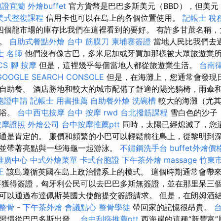
胞證宜蘭
外燴buffet
官方貨幣是巴巴多斯美元（BBD），但美元
美式整復課程
信用卡也可以在島上的各個位置使用。
記帳士 稅
四個龍市場的庫存比我們在這裡看到的要好。 有許多甘蔗名稱，
理。
自助式餐點外燴
台中 筋膜刀
柬埔寨簽證
當地人民比我們去
士 名師
他們沒有像古巴，多米尼加或牙買加那樣被大眾旅遊業
CS
腳 按摩
但是，這裡幾乎每個當地人都從旅遊業生活。
台南
GOOGLE SEARCH CONSOLE
但是，在海灘上，您通常會發現
自助餐。 酒店勝地和較大的城市配備了舒適的陽光躺椅，雨傘
胞證申請
記帳士 用書推薦
自助餐外燴
洗碗槽
較大的海灘（尤其
淋浴。
台中西屯按摩
台中 按摩
rwd
台北撥筋課程
雪白色的沙子
按摩證照
外燴公司
台中按摩推薦ptt
同時，太陽已經熄滅了，您還
通是肯定的。 廉價和頻繁的小巴可以輕鬆前往島上，從黎明到深
並帶著亮點與一些海龜一起游泳。
不鏽鋼洗手台
buffet外燴價
推廣中心
中式外燴菜單
卡式台胞證
下午茶外燴
massage
竹東
正
該島遵循英國在島上政治體系上的模式。 這個時期通常會帶
要獲得簽證，匈牙利公民可以去巴巴多斯無簽證，並在那里呆三個
可以通過布達佩斯英國大使館提交簽證請求。 但是，在朗姆酒
 整骨
-
下午茶外燴
會議點心
整骨學徒
帶回家的記憶很昂貴。
其習慣從巴巴多斯出發。
台中刮痧推薦ptt
西海岸的這種“新豐富