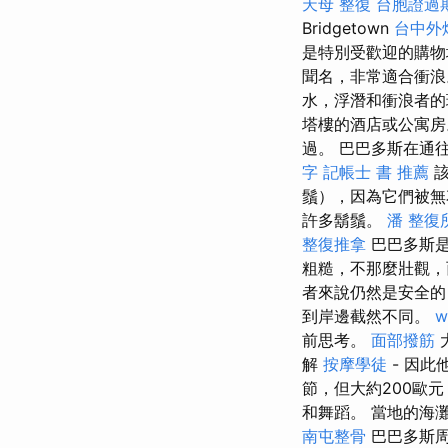
天母 整復
台胞證過
Bridgetown
台中外
是特別受歡迎的購
聞名，非常適合衝
水，浮潛和衝浪者的
塔樓的酒店或公寓房
過。 巴巴多斯在通往
字
記帳士 書 推薦
該
鬚），因為它們被無
許多鬍鬚。
潘 整復
整復推拿
巴巴多斯是
粗糙，不那麼壯觀，
者來說仍然是安全
到岸邊截然不同。
w
前思考。
面部撥筋
解
按摩學徒
- 因此
節，但大約200歐
和舞蹈。 當地的海灘
南屯整骨
巴巴多斯周