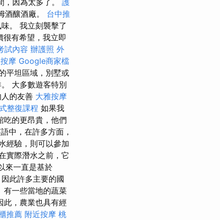
空間，因為太多了。
護
姆酒釀酒廠。
台中推
味。 我立刻襲擊了
價很有希望，我立即
考試內容
辦護照
外
區按摩
Google商家檔
的平坦區域，別墅或
。 大多數遊客特別
的人的友善
大雅按摩
式整復課程
如果我
館吃的更昂貴，他們
語中，在許多方面，
水經驗，則可以參加
在實際潛水之前，它
間以來一直是基於
堂，因此許多主要的國
 有一些當地的蔬菜
因此，農業也具有經
櫃推薦
附近按摩
桃