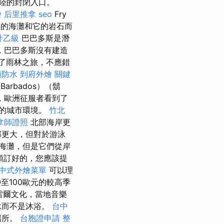
陸的封閉入口。
燴
后里推拿
seo
Fry
驚嘆的海灘和它的岩石而
計乙級
巴巴多斯是潛
，巴巴多斯沒有建造
行了雨林之旅，不應錯
頂防水
到府外燴
關鍵
Barbados）（鬍
，歐洲征服者看到了
多的城市環境。
竹北
拿師證照
北部海岸更
部更大，但對於游泳
海灘，但是它們從岸
預訂好的，您應該提
中式外燴菜單
可以理
至100歐元的較高季
雷爾文化，當地音樂
游泳而不是沐浴。
台中
場所。
台胞證申請
整