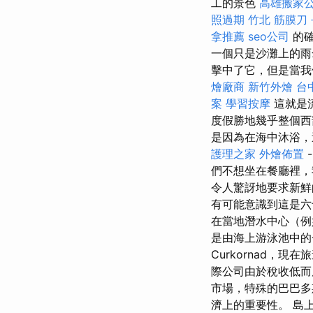
工的景色
高雄搬家
照過期
竹北 筋膜刀
拿推薦
seo公司
的確
一個只是沙灘上的雨
擊中了它，但是當我
燴廠商
新竹外燴
台
案
學習按摩
這就是
度假勝地幾乎整個西
是因為在海中沐浴，
護理之家
外燴佈置
們不想坐在餐廳裡，
令人驚訝地要求新
有可能意識到這是
在當地潛水中心（例
是由海上游泳池中的
Curkornad，
際公司由於稅收低而
市場，特殊的巴巴多
濟上的重要性。 島