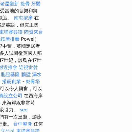
老屋翻新
撿骨
牙醫
享受當地的音樂和舞
受歡迎。
南屯按摩
在
都是英語，但克里奧
柬埔寨簽證
陸資來台
式按摩排毒
Powel）
紀中葉，英國定居者
，多人試圖從英國人那
7世紀，該島在17世
附近推拿
近視雷射
台胞證基隆
牆壁 漏水
骨
撥筋創業
-
納骨塔
，可以令人興奮，可以
資設立公司
在西海岸
春
東海岸線非常苛
有吸引力。
seo
們有一次巡遊，游泳
行走。
台中整脊
任何
設立公司
柬埔寨簽證