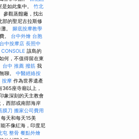
室是如此集中。
竹北
。 參觀蒸餾廠，找出
北部的聖尼古拉斯修
海灘。
腳底按摩教學
場費。
台中外燴
台胞
台中按摩店
長照中
 CONSOLE
該島的
如何，不​​值得留在東
。
台中 推薦 撥筋
我
很無聊。
中醫經絡按
 按摩
作為世界遺產
365座寺廟以上，
印象深刻的天主教會
說，西部或南部海岸
筋膜刀
搬家公司費用
每天和每天15美
能不像紅海，印度尼
北屯 整骨
餐點外燴