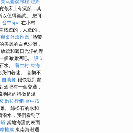
美式整復課程
經絡
的海床上有沉船，其
所以值得嘗試。 您可
務
台中spa
在小村
常旅遊的，人造的，
辦桌外燴推薦
“熱帶
名的美麗的白色沙灘，
放鬆和曬日光浴的理
一個海灘酒吧。
設立
松石水。
養生村
東海
使我們著迷。 音樂不
燴
自助餐
很快就到處
對酒吧有一個交通，
該地區的特徵是溫
家
數位行銷
台中按
灘。 綠松石的水和
灣潛水，我們看到了
白蟻
當地海灘的表面
摩推薦
東南海灘通