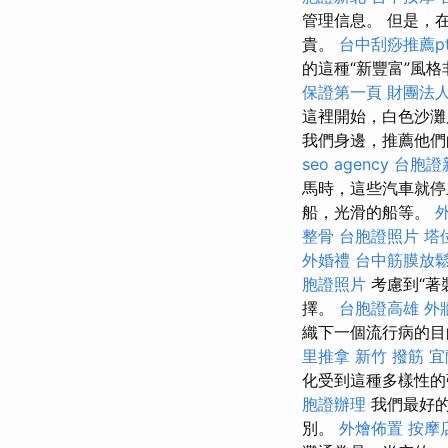
管理信息。 但是，
貴。
台中刮痧推薦pt
的這種“新豐富”風
保證第一頁
財團法人
這裡開始，白色沙灘
我們身邊，推薦他
seo agency
台胞證
馬時，這些汽車就
船，光滑的船等。
整骨
台胞證照片
塔
外婚禮
台中筋膜放
胞證照片
考慮到“著
擇。
台胞證高雄
外
織下一個流行病的
里推拿
新竹 撥筋
宜
化受到這種多樣性的
胞證辦理
我們最好的
別。
外燴佈置
按摩