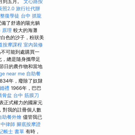
月到五月。
文心路按
長照2.0
旅行社代辦
整復學徒
台中 抓龍
市配備了舒適的陽光躺
 原理
較大的海灘
白色的沙子，粉狀美
道按摩課程
室內裝修
為不可能到處購買一
此，總是隨身攜帶足
節日的農作物和當地
ge near me
自助餐
834年，廢除了奴隸
婚禮
1966年，巴巴
喬骨盆
台中 筋膜刀
表正式權力的國家元
，對我的註冊個人數
自助餐外燴
儘管我已
台中律師
腳底按摩證
記帳士 書單
有時，