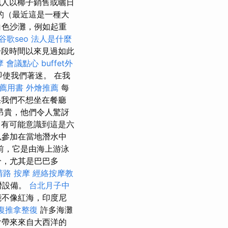
人以椰子銷售或曬日
的（最近這是一種大
白色沙灘，例如起重
谷歌seo
法人是什麼
段時間以來見過如此
摩
會議點心
buffet外
即使我們著迷。 在我
推薦用書
外燴推薦
每
我們不想坐在餐廳
昂貴，他們令人驚訝
，有可能意識到這是六
以參加在當地潛水中
前，它是由海上游泳
分，尤其是巴巴多
清路 按摩
經絡按摩教
潛設備。
台北月子中
能不像紅海，印度尼
復推拿整復
許多海灘
會帶來來自大西洋的