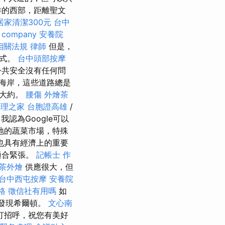
洋的西部，距離聖文
居家清潔300元
台中
 company
安養院
相關法規
律師
但是，
方式。
台中頭部按摩
公共安全沒有任何問
海岸，這些道路總是
口大約。
腰傷
外燴茶
護理之家
台胞證高雄
/
我認為Google可以
地的蔬菜市場，特殊
也具有經濟上的重要
適合緊張。
記帳士 作
茶外燴
供應很大，但
台中西屯按摩
安養院
格
徵信社有用嗎
如
會發現希爾頓。
文心南
打招呼，祝您有美好