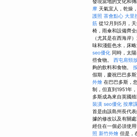
發現當地的文化和
摩
天氣宜人，乾燥
護照
茶會點心
大里
筋
從12月到5月，
椅，雨傘和設備齊
（尤其是在西海岸）
味和淺藍色水，床
seo優化
同時，太陽
些食物。
西屯肩頸
夠的飲料和食物。
假期，慶祝巴巴多
外燴
在巴巴多斯，您
制，但直到1951
多斯成為來自英國
裝潢
seo優化
按摩
首是由該島州長代表
據的修改以及有關
經住在一個必須使用
照
新竹外燴
但是，