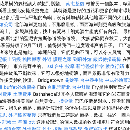
花果樹的氣根讓人聯想到鬍鬚。
南屯整復
根據另一個版本，歐
斯看上去比安提瓜更先進，其特徵是更好的道路和更多的城市環
巴多斯是一個平坦的島嶼，沒有與加勒比其他地區不同的火山
燴公司
北部海岸更粗糙，不那麼壯觀，而西海岸則更高級和旅遊
碗上。 參觀蒸餾廠，找出有關島上朗姆酒生產的所有內容。 最
巴多斯北部的聖尼古拉斯修道院修道院。 大多數降雨在秋天，大
旱季節持續了9月至1月，值得與我們一起度過涼爽的日子。 巴巴
者來說也是如此。 幸運的是，它們足夠不同，可以令人興奮，
記帳士函授
桃園搬家
外遇
護理之家
到府外燴
嚴師傅撥筋棒
在
中等的，東方是野生的。
ssl
台中 按摩
新竹整復推拿
數位行銷
東
是由於風不斷吹來，它可以很好地衝浪，而且景觀非常有吸引
美妙的沙灘。 Bridgetown
關鍵字
台中養生館
中式外燴菜
商
buffet外燴價格
Fish
台胞證新北
台中舒壓
Fry是特別受歡迎
射費用
土葬費用
Bathsheba以其令人驚嘆的海灘和它的岩石
heba海灘提供美麗的自然美女。
撥金堂
巴巴多斯是潛水，浮潛和衝
誤，損失的價格，價格計算計劃的潛在錯誤以及圖片和描述的差
 意思
外埔筋膜整復
只有我們員工確認的價格，數據，描述，圖
心
記帳士 準備 ptt
適用於識別的個人數據的收集和處理符合適用
台胞證台南
外燴廠商
竹北 按摩
撥筋教學
免費寫訴狀
您可以在