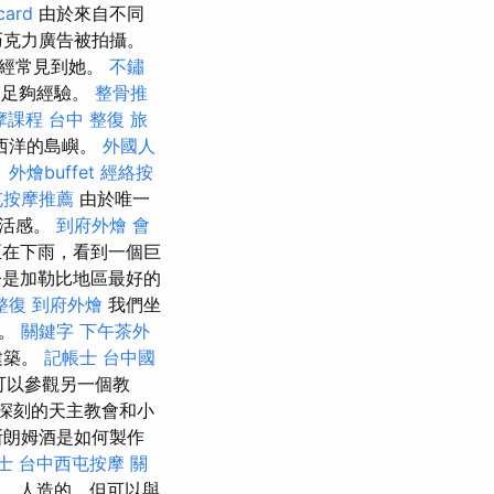
ard
由於來自不同
巧克力廣告被拍攝。
，經常見到她。
不鏽
的足夠經驗。
整骨推
摩課程
台中 整復
旅
西洋的島嶼。
外國人
。
外燴buffet
經絡按
屯按摩推薦
由於唯一
生活感。
到府外燴
會
在下雨，看到一個巨
今是加勒比地區最好的
整復
到府外燴
我們坐
聊。
關鍵字
下午茶外
建築。
記帳士
台中國
可以參觀另一個教
深刻的天主教會和小
斯朗姆酒是如何製作
士
台中西屯按摩
關
，人造的，但可以與