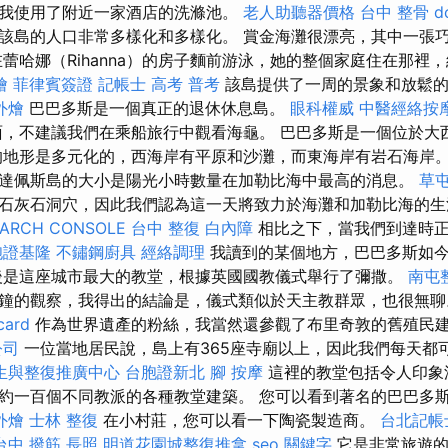
我使用了附近一家酒店的洗滌池。
老人助聽器價格
台中 整骨 dc
該島的人口非常多樣化和多樣化。 賞金海灘很漂亮，其中一張
蕾哈娜（Rihanna）的房子麵前游泳，她的整個家庭住在那裡
燴
菲律賓簽證
記帳士 高考 普考
該島提供了一周的景象和放鬆
外燴
巴巴多斯是一個真正的退休休息島。
眼科權威
中醫經絡按
，不建議我們在乘船旅行中觀看海龜。 巴巴多斯是一個位於大
地形是多元化的，西海岸有平原和沙灘，而東海岸有岩石海岸
布達佩斯島的大小是陽光小時數量在加勒比海中最高的消息。
草
石灰石洞穴，因此我們認為這一天將致力於海灘和加勒比海的
EARCH CONSOLE
台中 整復
白內障
相比之下，當我們到達時正
胞證基隆
不鏽鋼廚具
經絡調理
我讀到的某個地方，巴巴多斯如
後是這座城市最大的教堂，根據英國國教儀式舉行了彌撒。
南屯
鐘的觀察，我得出的結論是，儀式類似於天主教群眾，也很無
ard
作為世界遺產的粉絲，我當然還參觀了布里奇敦的舊殖民
公司
一位當地居民說，島上有365座寺廟以上，因此我們每天都
生與整復推廣中心
台胞證新北
腳 按摩
這裡的教堂包括令人印象
約一百個不同教派的各種教堂建築。 您可以看到著名的巴巴多
外燴
士林 整復
在小村莊，您可以看一下陶瓷製造商。
台北記帳
台中 撥筋
長照
明道花園城整復推拿
seo 關鍵字
它是非常旅遊的