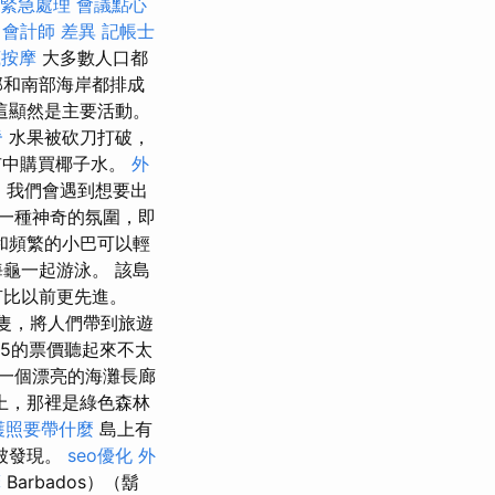
 緊急處理
會議點心
 會計師 差異
記帳士
底按摩
大多數人口都
部和南部海岸都排成
這顯然是主要活動。
脊
水果被砍刀打破，
市中購買椰子水。
外
，我們會遇到想要出
一種神奇的氛圍，即
和頻繁的小巴可以輕
龜一起游泳。 該島
有比以前更先進。
隻，將人們帶到旅遊
5的票價聽起來不太
一個漂亮的海灘長廊
上，那裡是綠色森林
護照要帶什麼
島上有
手被發現。
seo優化
外
摩
Barbados）（鬍