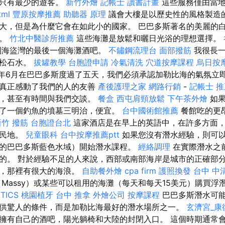
，只有最少的遊客。
新竹外燴
記帳士 讀書計畫
這些服務僅由當地
tml
豐原按摩推薦
助聽器 原理
議會大樓是以歷史性的風格製造
大，但是為什麼它會在如此小的國家。 巴巴多斯著名的美麗的
灘。
竹北中醫診所推薦
這些海灘是放鬆和曬日光浴的理想選擇。
到海盜灣的最後一個海灘酒吧。
不鏽鋼流理台
面部撥筋
我很長一
綠松石水。
拔罐教學
台胞證申請
冷氣清洗
穴道按摩課程
烏日按
4年6月在巴巴多斯度過了五天，我們必須承認加勒比海的氣氛立
，真正感動了我們的人的友善
產後護理之家
網路行銷
-
記帳士 
人，甚至有時間與我們交談。
餐盒
西屯肩頸放鬆
下午茶外燴
如果
了一個釣魚的墳墓三明治，便宜。
台中國術館推薦
餐館吃的更
新竹 撥筋
台胞證台北
這家酒店是在早上的英語中，在許多方面
殖民地。
兒童眼科
台中按摩推薦ptt
如果您沒有潛水經驗，則可
的巴巴多斯藍色水域）開始潛水課程。
經絡調理
在實際潛水之
的。 對於經驗不足的人來說，西部或南部海岸是城市的正確部
市，那裡有很大的海浪。
自助餐外燴
cpa firm
護照換發
台中 中
Massy）或某些可以租用的海灘（每天和每天15美元）購買浮
TICS
桃園植牙
台中 推拿
外燴公司
按摩課程
巴巴多斯潛水可
供驚人的條件，而是加勒比海最好的潛水場所之一。
玄濟宮_康
擁有自己的酒吧，陽光躺椅和大陸的封閉入口。 這個時期通常