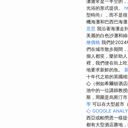
灘通常是一半空的
光浴的形式提供。
h
型時尚），而不是很
機海灘和巴西巴海
意思
我沿著海灘走
美麗的白色沙灘和
燴價格
我們於202
們在城市散步期間
個人都笑，樂於助
裡，我們便在街上吃
地要求新鮮的魚。
十年代之前的英國
心（例如希爾頓酒店
池中的一位講師教授
斯，周圍是烏斯汀
學
可以在大型超市（
心
GOOGLE ANALY
西亞或帕勞恩一樣提
都有大型酒店勝地，