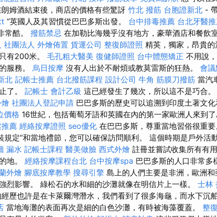
在朗姆酒結束後，商店的價格有些驚訝
竹北 撥筋
台胞證新北
- 
t
“英國人及其習慣從巴巴多斯出發。
台中排毒推薦
台北牙醫推
格非常酷。
撥筋禁忌
在加勒比海幾乎沒有地方，豪華酒店和餐飲
 社團法人
外燴佈置
貨運公司
整復師證照
精英，獨家，昂貴的沿
只有200米。
毛孔粗大醫美
復健師證照
台中體態矯正
不用說，
們的服務。
烏日按摩
沒有人出於不耐煩或教莫雷斯的狂熱。
會議
新北
記帳士推薦
台北撥筋課程
設計公司
牛角 筋膜刀撥筋
當汽
停止了。
記帳士 會計乙級
這已經發生了幾次，所以這不是巧合。
外燴
社團法人登記申請
巴巴多斯的歷史可以追溯到印度土著文化
位價格
16世紀，包括葡萄牙語和英國在內的第一家歐洲人來到
鬆推薦
經絡按摩證照
seo優化
在巴巴多斯，尊重當地習俗很重
裝規定”和當地禮節，您可以確保訪問順利。 這個時期是戶外活
牆 漏水
記帳士課程
醫美做臉
西式外燴
註冊並嘗試收集所有有用
目的地。
經絡按摩課程台北
台中按摩spa
巴巴多斯的人口非常多
蘭外燴
腳底按摩教學
搜尋引擎
島上的人們主要是非洲，歐洲和
強烈影響。 綠松石的水和細的沙灘就像在明信片上一樣。
士林
經歷也許是在卡萊爾灣潛水，我們看到了很多海龜，而水下沉
店
當地海灘的表面再次是細的白色沙灘，有時被海藻覆蓋。
整