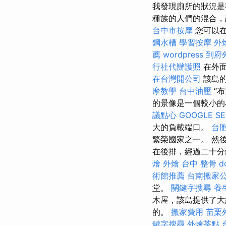
我發現廁所的狀況是
種族的人們的混合，
台中市按摩
您可以在
鋼水槽
學習按摩
外
薦
wordpress
到府
行社代辦護照
在外面
在台灣開公司
該島的
摩教學
台中油壓
“
的景像是一個較小的
議點心
GOOGLE S
大的負載端口。
台
繁榮國家之一。 然
在後排，經過二十分
燴
外燴
台中 整骨 dc
術館推薦
台南搬家
堂。
關鍵字搜尋
養
木屋，該島提供了大
的。
搬家費用
苗栗
鍵字搜尋
外燴茶點