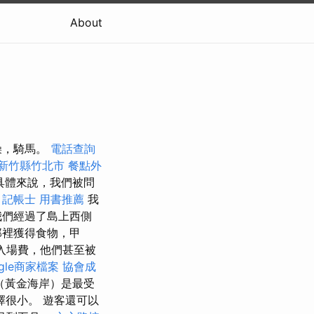
About
澡，騎馬。
電話查詢
 新竹縣竹北市
餐點外
具體來說，我們被問
。
記帳士 用書推薦
我
我們經過了島上西側
那裡獲得食物，甲
元的入場費，他們甚至被
ogle商家檔案
協會成
（黃金海岸）是最受
擇很小。 遊客還可以