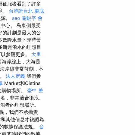
洲征服者看到了許多
境。
台胞證台北
腳底
起源。
seo 關鍵字
會
中心。 島東側最受
好的計劃是最大的公
多數降水量下降時會
多斯是潛水的理想目
可以參觀更多。
大里
西海岸線上，大海是
海岸線非常苛刻，不
力。
法人定義
我們參
單
Market和Oistins
的購物場所。
臺中 整
而聞名，非常適合衝浪。
浪者的理想場所。
異，我們不承擔責
片和其他信息才被認為
的數據保護法規。
台
此處閱讀我們的數據