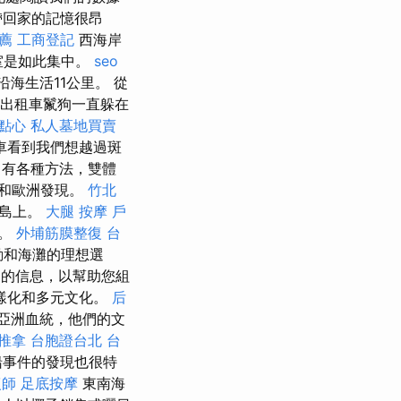
帶回家的記憶很昂
薦
工商登記
西海岸
室是如此集中。
seo
海生活11公里。 從
出租車鬣狗一直躲在
點心
私人墓地買賣
車看到我們想越過斑
 有各種方法，雙體
和歐洲發現。
竹北
了島上。
大腿 按摩
戶
要。
外埔筋膜整復
台
動和海灘的理想選
的信息，以幫助您組
樣化和多元文化。
后
亞洲血統，他們的文
 推拿
台胞證台北
台
船事件的發現也很特
復師
足底按摩
東南海