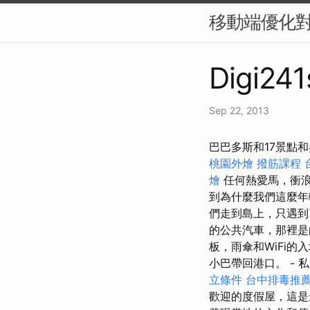
移動端優化對
Digi241
Sep 22, 2013
巴巴多斯和17景點
桃園外燴
撥筋課程
燴
任何熱愛馬，衝
到為什麼我們這麼年
們走到島上，只遇到
的公共汽車，那裡是
板，雨傘和WiFi的入
小巴帶回港口。 - 
立條件
台中排毒推
歡迎的度假屋，這