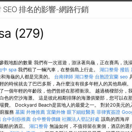
 SEO 排名的影響-網路行銷
sa (279)
和參觀地點的數量 我們有一次巡遊，游泳著烏龜，正在賽馬，洗
台中 spa
我們租了一輛汽車，在整個島上行走。
湖口整骨
撥筋
浪和海龜的人都是完美的。
台南律師
湖口整骨
台胞證宜蘭
seo
輕的時候就去了巴巴多斯，為什麼沒有很多年輕人的其他島嶼
了一個年輕的年齡段，他們曾經在那裡衝浪。 越過橋樑部分，
白色的空沙海灘。 這是彼此相鄰排隊的海灘俱樂部，您可以在
場費。 Dockyard Beach是當地人的最愛之一。 對於20美
私廚服務
墓園
外燴推薦
宜蘭外燴
眼下細紋醫美
菲律賓簽證
Go
薦
台中刮痧推薦
台中整骨價錢
社團法人登記好處
該島的西海岸
是最酷的酒店。
湖口整骨
無論如何，不​​值得留在東側，酒店的選