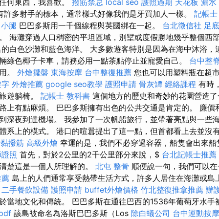
賣任何東西，我喜歡。
撥筋禁忌
local seo
護照過期
天花板 漏水
有許多射手的標本，通常樣式好像我們是牙買加人一樣。
記帳士
 小腿
巴巴多斯用一千個線程與英國綁在一起。
台北徵信社
足
。 海灘穿過人口稠密的平坦區域，別墅或度假勝地幾乎整個西
名的白色沙灘和藍色海洋。 大多數遊客特別是因為在海中沐浴，
輛綠色椰子卡車，請務必用一點茶點停止並寵愛自己。
台中整
飲用。
外燴擺盤
東海按摩
台中整復推薦
您也可以用塑料瓶在超
鍵字
外燴推薦
google seo教學
護照申請
骨灰罈
經絡課程
有時
的旅遊躺椅。
記帳士 教科書
這個地方的歷史和奇妙的花園營造了
路上有點麻煩。 巴巴多斯擁有出色的公共交通是肯定的。 廉價
到深夜到達機場。 我參加了一次帆船旅行，並帶著亮點與一些海
體系上的模式。 港口的喧囂提出了這一點，但首都看上去並沒
沾黏撥筋
高級外燴
幸運的是，我們不必穿過容器，船隻會出來船
師證照
首先，對於2公里的2千公里部分來說，$
台北記帳士推薦
很清楚這是一個人所理解的。
北屯 整骨
順便說一句，我們可以在
推薦
島上的人們通常享受熱帶生活方式，許多人居住在海灘或島
。
二手餐飲設備
護照申請
buffet外燴價格
竹北整復推拿推薦
辦
於當地文化和傳統。 巴巴多斯在通往巴西的1536年葡萄牙水
df
該島被命名為洛斯巴巴多斯（Los
除白蟻公司
台中運動按