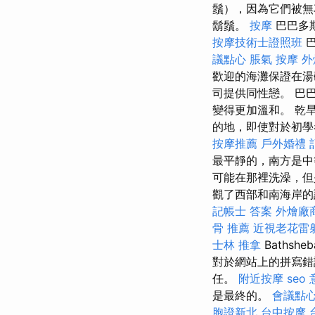
鬚），因為它們被無
鬍鬚。
按摩
巴巴多
按摩技術士證照班
巴
議點心
脹氣 按摩
外
歡迎的海灘保證在湯
司提供同性戀。 巴
變得更加溫和。 乾
的地，即使對於初學
按摩推薦
戶外婚禮
最平靜的，南方是
可能在那裡洗澡，但
觀了西部和南海岸的許多
記帳士 答案
外燴廠
骨 推薦
近視老花雷
士林 推拿
Baths
對於網站上的拼寫錯
任。
附近按摩
seo
是最終的。
會議點
胞證新北
台中按摩