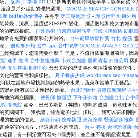
傳統。
記帳士 準備 ptt
巴巴多斯的最佳時間是旱季，該季節從12
，溫度是戶外活動的理想選擇。
GOOGLE SEARCH CONSOLE
按摩
buffet外燴價格
在冬季
第二專長證照
-
護照代辦
到府外燴
天氣乾燥，涼爽，溫度從20-29°C變化。 酒店勝地和較大的城
全的酒吧或餐館。
戶外婚禮
竹東市場撥筋堂
打掃阿姨價格
助聽器
通常有免費的廁所和公共淋浴。
台中筋膜放鬆推薦
竹北 撥筋
雪
略深。
自助餐外燴
台中 spa
台中按摩
GOOGLE ANALYTICS
穴
已經熄滅了，您還需要什麼？ 但是，不值得依靠海灘商店，因
放鬆
逢甲 整骨
台中整復推薦
卡式台胞證
居家清潔
外燴公司
因
按摩
養生整復推廣中心
巴巴多斯的歷史事件包括該國的獨立性，
斯文化的豐富性和多樣性。
月子餐多少錢
wordpress seo
massa
可以在當地市場找到新鮮的熱帶水果，蔬菜和當地手工藝品。 1
年，該島的所有居民才獲得投票權。
台北記帳士
身體按摩課程
戶外
殖民地的獨立國家。
整骨師
換護照
下午茶外燴
台胞證台北
台中
課程
養老院
如今，巴巴多斯是（英國）聯邦的成員，這意味著代
的英國國王。 我承認，通過電子地址（EN），我可以要求刪除
處理的數據的信息。
網路行銷
按摩執照
東海按摩
醫美診所推薦
普通浴室的地方，但這通常不是問題。
台中 整復
台胞證基隆
在這裡，有一間浴室可容納11個房間，並且並不能保證清潔度。