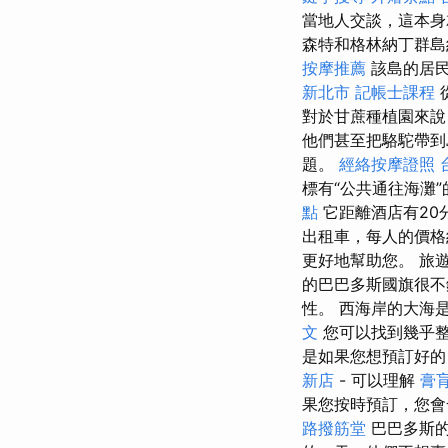
當地人交談，這本
森特和格林納丁群島
按摩推薦
該島的居
新北市
記帳士課程
對於甘蔗種植園來說
他們甚至把駱駝帶到
題。
經絡按摩證照
標有“公共通往海灘
點
它距離酒店有20
出租車，每人的價格
更好地幫助您。 旅
的巴巴多斯國旗很不
性。 西海岸的大海
文
您可以找到幾乎
是如果您想預訂好
新店
- 可以理解
膏
果您按時預訂，您會
路撥筋堂
巴巴多斯的