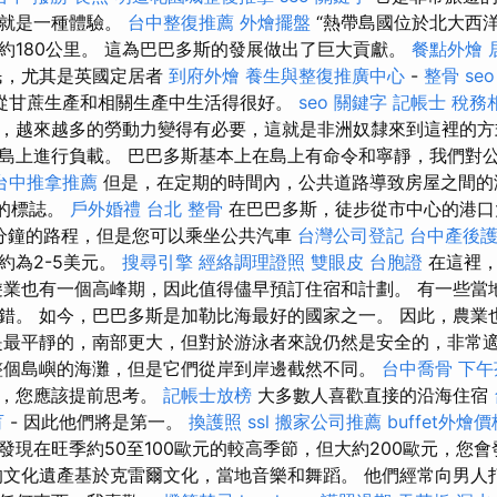
身就是一種體驗。
台中整復推薦
外燴擺盤
“熱帶島國位於北大西
約180公里。 這為巴巴多斯的發展做出了巨大貢獻。
餐點外燴
民，尤其是英國定居者
到府外燴
養生與整復推廣中心
-
整骨
seo
從甘蔗生產和相關生產中生活得很好。
seo 關鍵字
記帳士 稅務
，越來越多的勞動力變得有必要，這就是非洲奴隸來到這裡的
島上進行負載。 巴巴多斯基本上在島上有命令和寧靜，我們對
台中推拿推薦
但是，在定期的時間內，公共道路導致房屋之間的
”的標誌。
戶外婚禮
台北 整骨
在巴巴多斯，徒步從市中心的港
分鐘的路程，但是您可以乘坐公共汽車
台灣公司登記
台中產後
約為2-5美元。
搜尋引擎
經絡調理證照
雙眼皮
台胞證
在這裡，
遊業也有一個高峰期，因此值得儘早預訂住宿和計劃。 有一些當
錯。 如今，巴巴多斯是加勒比海最好的國家之一。 因此，農業
是最平靜的，南部更大，但對於游泳者來說仍然是安全的，非常
整個島嶼的海灘，但是它們從岸到岸邊截然不同。
台中喬骨
下午
的，您應該提前思考。
記帳士放榜
大多數人喜歡直接的沿海住宿
肓
- 因此他們將是第一。
換護照
ssl
搬家公司推薦
buffet外燴價
發現在旺季約50至100歐元的較高季節，但大約200歐元，您
文化遺產基於克雷爾文化，當地音樂和舞蹈。 他們經常向男人