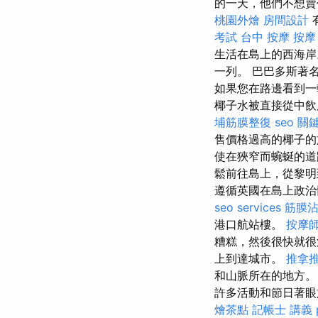
的一天，他們不想
桃園外燴
房間設計
考試
台中 按摩
按摩
生活在島上的西海岸
一列。 巴巴多斯著
如果您在路邊看到一
椰子水被直接從中
埔筋膜整復
seo 關
售價格過高的椰子
使在狹窄而蜿蜒的道
鬆前往島上，從黎明
遵循英國在島上政治
seo services
筋膜
港口航站樓。
按摩
糟糕，然後很快就
上到達城市。
推拿
和山脈所在的地方
許多活動和節日著眼
燴茶點
記帳士 講義 p