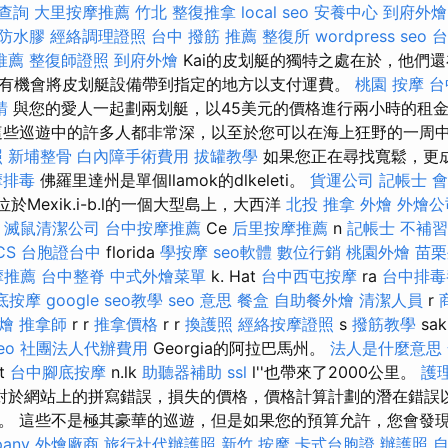
查詢
大里按摩推薦
竹北 整復推拿
local seo
安養中心
到府外燴
防水膠
經絡調理證照
台中 撥筋 推薦
整復所
wordpress seo
台
推薦
整復師證照
到府外燴
Kai的皮划艇的獨特之處在於，他們
有機會將皮划艇設備帶到指定的地方以支付運費。
桃園 按摩
台
請
與您的愛人一起劃兩划艇，以45美元的價格進行兩小時的租
這些巡遊中的許多人都非常深，以至於您可以在海上狂野的一周
照
新埔整骨
白內障手術費用
拔罐教學
如果您正在尋找寬鬆，更
摩排毒
佛羅里達州是單個llamok的dlkeleti。
貨運公司
記帳士 會
都位於Mexik.i-b.l的一個大型島上，大西洋
北投 推拿
外燴
外燴公
-
滅鼠清潔公司
台中按摩推薦
Ce
后里按摩推薦
n
記帳士 不補習
CS
台胞證台中
florida
學按摩
seo軟體
數位行銷
桃園外燴
苗栗
摩推薦
台中整脊
中式外燴菜單
k. Hat
台中西屯按摩
ra
台中排毒
底按摩
google seo教學
seo 意思
餐盒
自助餐外燴
清潔人員
r
燴
推拿師
r r
推拿價格
r r
換護照
經絡按摩證照
s
撥筋教學
sak
eo
社團法人代辦費用
Georgia的阿拉巴馬州。
法人是什麼意思
it
台中腳底按摩
n.lk
助聽器補助
ssl
l''也帶來了2000公里。
護
對於網站上的拼寫錯誤，損失的價格，價格計算計劃的潛在錯誤
。 這些不是極其豪華的巡遊，但是如果您的預算允許，您會發
pany
外燴廠商
旅行社代辦護照
新竹 按摩
卡式台胞證
辦護照