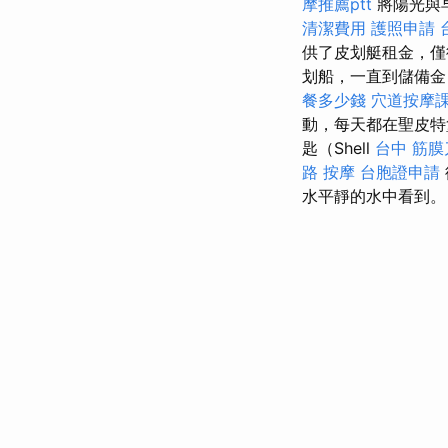
摩推薦ptt
將陽光與
清潔費用
護照申請
供了皮划艇租金，
划船，一直到儲備金
餐多少錢
穴道按摩
動，每天都在聖皮特堡
匙（Shell
台中 筋膜
路 按摩
台胞證申請
水平靜的水中看到。