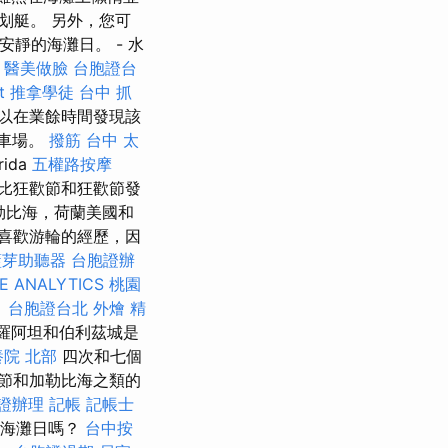
划艇。 另外，您可
安靜的海灘日。 - 水
醫美做臉
台胞證台
t
推拿學徒
台中 抓
以在業餘時間發現該
停車場。
撥筋 台中
太
rida
五權路按摩
比狂歡節和狂歡節發
勒比海，荷蘭美國和
喜歡游輪的經歷，因
藍芽助聽器
台胞證辦
E ANALYTICS
桃園
。
台胞證台北
外燴
精
羅阿坦和伯利茲城是
養院 北部
四次和七個
節和加勒比海之類的
證辦理
記帳
記帳士
鬆的海灘日嗎？
台中按