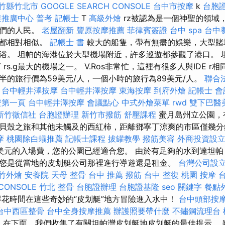
新竹縣竹北市
GOOGLE SEARCH CONSOLE
台中市按摩
k
台胞
復推廣中心
普考 記帳士
T
高級外燴
rz被認為是一個神聖的領域
他們的人民。
老屋翻新
豐原按摩推薦
菲律賓簽證
台中 spa
台中
面都相對相似。
記帳士 書
較大的船隻，帶有無盡的娛樂，大型賭
浴。 坦帕的海港位於大型機場附近，許多巡遊都參觀了港口。 
是T rs.g最大的機場之一。 V.Ros非常忙，這裡有很多人與IDE 
半的旅行價為59美元/人，一個小時的旅行為89美元/人。
聯合
台中輕井澤按摩
台中輕井澤按摩
東海按摩
到府外燴
記帳士 
證第一頁
台中輕井澤按摩
會議點心
中式外燴菜單
rwd
雙下巴醫
新竹徵信社
台胞證辦理
新竹市撥筋
舒壓課程
蜜月島州立公園，
貝殼之旅和其他未觸及的西紅柿，距離鄧寧丁涼爽的市區僅幾
摩
桃園除白蟻推薦
記帳士課程
拔罐教學
撥筋美容
外商投資設
美元的入場費，您的公園已經適合您。 由於有足夠的水到達坦
您是從當地的皮划艇公司那裡進行導遊還是租金。
台灣公司設
竹外燴
安養院
天母 整骨
台中 推薦 撥筋
台中 整復
桃園 按摩
CONSOLE
竹北 整骨
台胞證辦理
台胞證基隆
seo 關鍵字
餐點
花時間在這些奇妙的“皮划艇”地方冒險進入水中！
台中頭部按
台中西區整骨
台中全身按摩推薦
辦護照要帶什麼
不鏽鋼流理台
家
在下面，我們收集了有關坦帕灣皮划艇地皮划艇的最佳提示。 