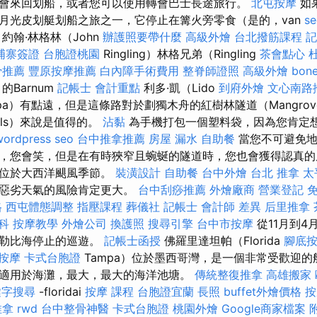
會來回划船，或者您可以使用轉會巴士長途旅行。
北屯按摩
如
月光皮划艇划船之旅之一，它停止在篝火旁零食（是的，van
s
。 約翰·林格林（John
辦護照要帶什麼
高級外燴
台北撥筋課程
記
埔寨簽證
台胞證桃園
Ringling）林格兄弟（Ringling
茶會點心
骨推薦
豐原按摩推薦
白內障手術費用
整脊師證照
高級外燴
bone
）的Barnum
記帳士 會計重點
利多·凱（Lido
到府外燴
文心南路
mpa）有點遠，但是這條路對於劃獨木舟的紅樹林隧道（Mangrov
nels）來說是值得的。
沾黏
為手機打包一個塑料袋，因為您肯定
wordpress seo
台中推拿推薦
房屋 漏水
自助餐
當您不可避免地
，您會笑，但是在有時狹窄且蜿蜒的隧道時，您也會獲得認真的
也位於大西洋颶風季節。
裝潢設計
自助餐
台中外燴
台北 推拿
太
和惡劣天氣的風險肯定更大。
台中刮痧推薦
外燴廠商
營業登記
格
西屯體態調整
指壓課程
葬儀社
記帳士 會計師 差異
后里推拿
科
按摩教學
外燴公司
換護照
搜尋引擎
台中市按摩
從11月到4
加勒比海停止的巡遊。
記帳士函授
佛羅里達坦帕（Florida
腳底
 按摩
卡式台胞證
Tampa）位於墨西哥灣，是一個非常受歡迎的
適用於海灘，最大，最大的海洋池塘。
傳統整復推拿
高雄搬家
鍵字搜尋
-floridai
按摩 課程
台胞證宜蘭
長照
buffet外燴價格
按
推拿
rwd
台中整骨神醫
卡式台胞證
桃園外燴
Google商家檔案