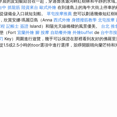
早晨的皮划艇結合在一起，穿過魯濱遜河畔紅樹林和平靜的水域
台中 抓龍筋
陸資來台
歐式外燴
在到達島上的海牛大街上停車的
僅從儲備金入口就短划船。
草屯按摩推薦
您可以劃過幾條短紅樹
，欣賞安娜·瑪麗亞島（Anna
西式外燴
身體撥筋教學
北屯按摩
課程
記帳士 簽證
Island）和陽光天線橋樑的風景優美。
台北 推
（Fort
宜蘭外燴
腳 按摩
自助餐外燴
外燴buffet
de
台中市
刀
Key）周圍進行遊覽，幾乎可以保證在那裡看到友好的佛羅
從1.5或2.5小時的toor選項中進行選擇，並睜開眼睛向蘭芒特