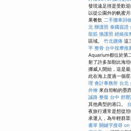
發現遠足徑是受歡迎
以從公園外的帆蜜月租
果餐飲
二手攤車回
北
辦護照
泰國簽證
龍筋
換護照
經絡按
區域。
竹北腰痛
這
平 整骨
台中按摩推
Aquarium都位
射了許多加勒比海坦
挪威人開始，這是
此在海上度過一個
理
會計事務所 台北
外燴
來自坦帕的墨西
誠路 整復 台中
舒壓
其他典型的港口。
夜旅行通常是想從坦
承運人，為年輕群眾
書單
關鍵字搜尋
on