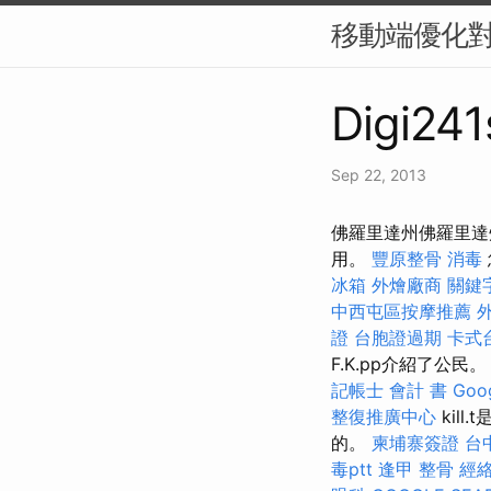
移動端優化對
Digi241
Sep 22, 2013
佛羅里達州佛羅里達
用。
豐原整骨
消毒
冰箱
外燴廠商
關鍵
中西屯區按摩推薦
證
台胞證過期
卡式
F.K.pp介紹了公民
記帳士 會計 書
Go
整復推廣中心
kil
的。
柬埔寨簽證
台
毒ptt
逢甲 整骨
經