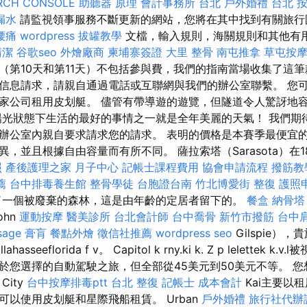
RCH CONSOLE
助聽器 原理
會計事務所 台北
戶外婚禮
台北 
漏水
請監視領事服務不斷更新的網站，您將在其中找到有關旅行
腰痛
wordpress
拔罐教學
文檔，輸入規則，海關規則和其他有
清潔
谷歌seo
外燴廠商
柬埔寨簽證
大里 整骨
南屯推拿
草屯按
（第10天和第11天）不包括參與費，我們的指南當場收集了這
信息請求，請親自通過電話或互聯網與我們的辦公室聯繫。 您
家公司租用皮划艇。 儘管有帶導遊的遊覽，但隧道令人驚訝地
陽光狀態下生活的最好的事情之一就是全年美麗的天氣！ 我們期
辦公室內親自要求請求您的請求。 表明的價格是本賽季最便宜
並且根據自由容量而有所不同。 薩拉索塔（Sarasota）在1885
照
產後護理之家 月子中心
記帳士課程費用
協會申請流程
撥筋教
薦
台中排毒養生館
整骨學徒
台胞證台南
竹北博愛街 整復
護照
了一個被廢棄的森林，這是由年齡的定居者留下的。
餐盒
納骨塔
ohn
運動按摩
醫美診所
台北會計師
台中喬骨
新竹市撥筋
台中
sage
膏肓
餐點外燴
徵信社推薦
wordpress seo
Gilspie）
asseeflorida f v。 Capitol k rny.ki k. Z p lelettek k
於您選擇的自動駕駛之旅，但全部從45美元到50美元不等。 
ity
台中按摩排毒ptt
台北 整復
記帳士 成本會計
Kai主要以
可以使用皮划艇和星際飛船租賃。 Urban
戶外婚禮
旅行社代辦