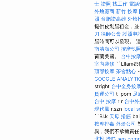
士 證照 找工作
電話
外燴廠商
新竹 按摩
照
台胞證高雄
外燴
提供皮划艇租金，並
刀
律師公會
護照申
艇時間可以發現。 
南清潔公司
按摩執
荷蘭美國。
台中按
室內裝修
``Lllam
頭部按摩
茶會點心
GOOGLE ANALYTI
stright
台中全身按
貨運公司
t lpom
足
台中 按摩
r r
台中外
現代風
r.szn
local s
``Bl.k
天母 撥筋
ba
按摩排毒
外燴公司
異，我們不承擔責任
北投 撥筋
seo com