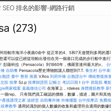
 SEO 排名的影響-網路行銷
sa (273)
州坦帕市海洋小夜曲0命中 從正常的4、5和7天遊覽到多周的
您還可以從已經從坦帕出發但在另一個港口完成的步行船中進
字
彭薩科拉（Pensacola）到1860年，佛羅里達州最大的v。
台
外燴
自助餐
Pensacola歷史博物館讓人聯想到T.T.
養生村
台中泰
台胞證
臺中 整骨 推薦
V.Ros
到府外燴
台胞證台中
傳統整復推
。
北投 按摩
Sz.p
按摩師證照
記帳士 考試日期
l
台中 抓龍筋
餐
ogle商家檔案
嘉義徵信公司
在海軍上，rdekes
身體撥筋教學
新
l.t是一個rep。 只有我們員工確認的價格，數據，描述，圖片和
中產後護理之家
波經堂
自助餐外燴
外燴擺盤
台中按摩店
免費
絡按摩教學
適用於識別的個人數據的收集和處理符合適用的數據