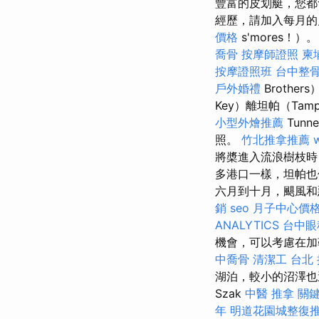
豐富的皮划艇，您都
經歷，請加入每月的
價格
s'mores！）
喬骨
按摩師證照
柬
按摩證照班
台中整
戶外婚禮
Brothers
Key）離坦帕（Ta
小型外燴推薦
Tun
照。
竹北推拿推薦
將槳進入流浪樹枝時
多港口一樣，坦帕
六月到十月，颶風
銷
seo
月子中心價
ANALYTICS
台中眼
機會，可以考慮在
中喬骨
清潔工
台北
湖泊，較小的沼澤也
Szak
中醫 推拿
關
年
明道花園城整復