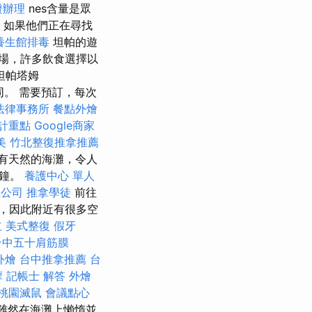
證辦理
nes含量是眾
，如果他們正在尋找
養生館排毒
坦帕的遊
場，許多飲食選擇以
坦帕塔姆
r相同。 需要預訂，每次
法律事務所
餐點外燴
會計重點
Google商家
美
竹北整復推拿推薦
有天然的海灘，令人
分鐘。
養護中心 單人
立公司
推拿學徒
前往
帕，因此附近有很多空
立
美式整復
假牙
台中五十肩筋膜
外燴
台中推拿推薦
台
摩
記帳士 解答
外燴
桃園滅鼠
會議點心
雖然在海灘上懶惰並