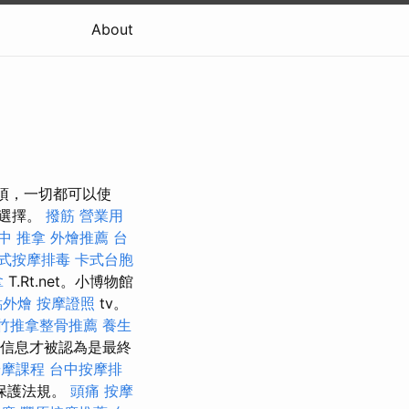
About
選項，一切都可以使
行選擇。
撥筋
營業用
中 推拿
外燴推薦
台
式按摩排毒
卡式台胞
拿
T.Rt.net。小博物館
點外燴
按摩證照
tv。
竹推拿整骨推薦
養生
其他信息才被認為是最終
按摩課程
台中按摩排
保護法規。
頭痛 按摩