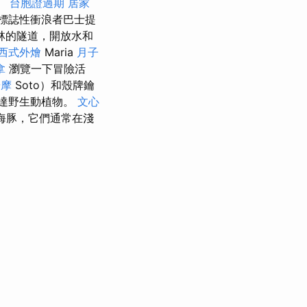
。
台胞證過期
居家
標誌性衝浪者巴士提
林的隧道，開放水和
西式外燴
Maria
月子
拿
瀏覽一下冒險活
按摩
Soto）和殼牌鑰
里達野生動植物。
文心
和海豚，它們通常在淺