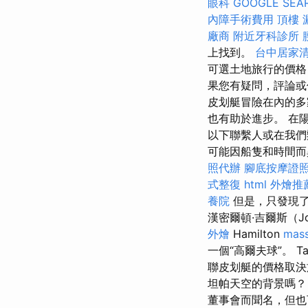
眼科
GOOGLE SEA
內障手術費用
頂樓 
廠商
附近牙科診所
上找到。
台中居家
可選土地旅行的價格
果您有疑問，評論或
皮划艇冒險在內的多
也有助於進步。 在
以下聯繫人或在我們
可能因船隻和時間而異，
照代辦
腳底按摩證
式整復
html
外燴推
養院
但是，只發現
漢密爾頓·吉爾斯（J
外燴
Hamilton
mas
一個“高爾夫球”。 Tallah
聯皮划艇的價格取決
坦帕天空的背景嗎？ C
董事會而聞名，但也