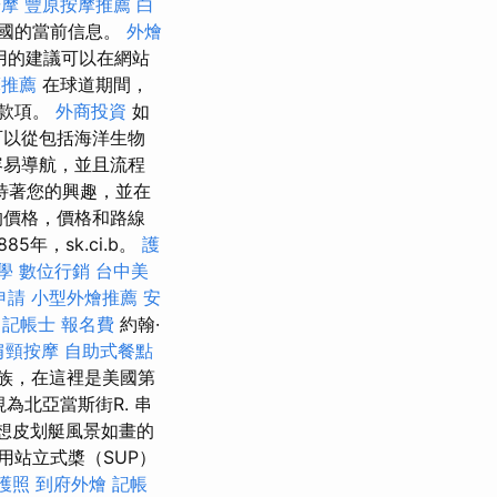
按摩
豐原按摩推薦
白
國的當前信息。
外燴
用的建議可以在網站
摩推薦
在球道期間，
筆款項。
外商投資
如
可以從包括海洋生物
容易導航，並且流程
待著您的興趣，並在
的價格，價格和路線
年，sk.ci.b。
護
學
數位行銷
台中美
申請
小型外燴推薦
安
記帳士 報名費
約翰·
肩頸按摩
自助式餐點
，貴族，在這裡是美國第
.v.l被視為北亞當斯街R. 串
您想皮划艇風景如畫的
租用站立式槳（SUP）
護照
到府外燴
記帳