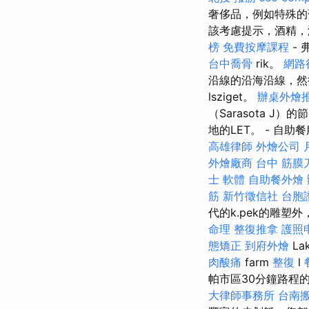
奢侈品，例如特殊的
該考慮提示，酒精
榜
免費按摩課程
-
台中喬骨
rik。
網路
沿線的沿海沿線，然
lsziget。
辦桌外燴
（Sarasota J）
地的LET。 - 自助
高雄律師
外燴公司
外燴廠商
台中 筋膜
士 軟體
自助餐外燴
筋
新竹徵信社
台胞
代的k.pek的雕塑外
命理 整復推拿
護照
態矯正
到府外燴
La
肉酸痛
farm
整復
l
帕市區30分鐘路程的小
大律師事務所
台南