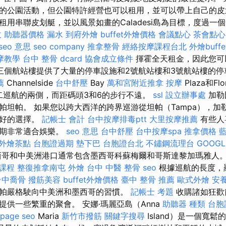
的公園活動，但公園特許經營也可以租用，並可以帶上自己的皮
用串聯皮划艇，並以風景如畫的Caladesi島為目標，度過一個
收
助聽器價格
漏水
到府外燴
buffet外燴價格
會議點心
茶會點心
seo 意思
seo company
推拿整骨
經絡按摩課程台北
外燴buffe
摩教學
台中 整骨 dcard
協會成立條件
揮霍全天租金，因此您可
三個航站樓提供了大量的停車設施和2號航站樓和3號航站樓的
薦
Channelside
台中舒壓
Bay
萬和宮附近推拿
按摩
Plaza和Flo
於第二巡航的兩側，而距碼頭3和6的步行不遠。
ssl
設立辦事處
加勒
帕坦帕。 如果您以跨大西洋的跨界巡游從坦帕（Tampa），加
最好的選擇。
記帳士 會計
台中按摩排毒ptt
大里按摩推薦
有些人
星期非常適合娛樂。
seo 意思
台中舒壓
台中按摩spa
推拿價格
外燴茶點
台胞證過期
墊下巴
台胞證台北
不鏽鋼流理台
GOOGL
哥和中美洲港口通常包含墨西哥科蘇梅爾和哥斯達黎加瑪雅人
課程
整復推拿南屯
外燴
台中 中醫 整骨
seo
根據巡航的長度，
台中喬骨
撥筋美容
buffet外燴價格
臺中 整骨 推薦
歐式外燴
安
帕嚴格駛向中美洲和墨西哥的習慣。
記帳士 考題
收購諸如狂歡
提供一些繁重的聚會。 安娜·瑪麗亞島（Anna
助聽器 種類
台胞
 page seo
Maria
新竹市撥筋
關鍵字搜尋
Island）是一個寬