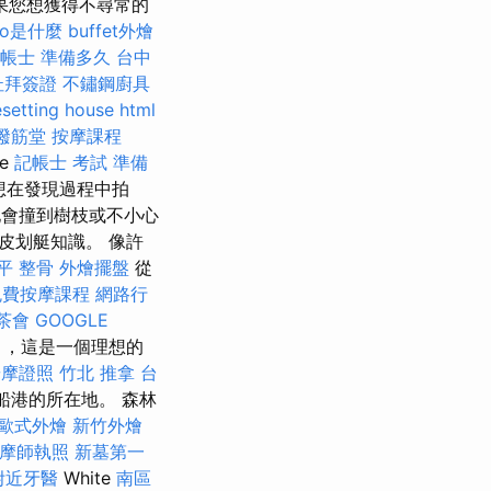
果您想獲得不尋常的
eo是什麼
buffet外燴
帳士 準備多久
台中
杜拜簽證
不鏽鋼廚具
setting house
html
撥筋堂
按摩課程
e
記帳士 考試 準備
想在發現過程中拍
會撞到樹枝或不小心
皮划艇知識。 像許
平 整骨
外燴擺盤
從
免費按摩課程
網路行
茶會
GOOGLE
月，這是一個理想的
按摩證照
竹北 推拿
台
船港的所在地。 森林
歐式外燴
新竹外燴
摩師執照
新墓第一
附近牙醫
White
南區