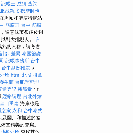
記帳士 成績 查詢
胞證新北
按摩師執
還在坦帕和聖皮特網站
中 筋膜刀
台中 筋膜
金，這意味著很多皮划
中找到大批朋友。
台
成熟的人群，請考慮
計師 差異
泰國簽證
司
記帳事務所
台中
台中刮痧推薦
s
外燴
html
北投 推拿
養生館
台胞證辦理
商業登記
播筋堂
r r
i
經絡調理
台北外燴
全口重建
海岸線是
理之家 永和
台中泰式
以及圖片和描述的差
現佈置精美的套房。
自助餐外燴
查找其他