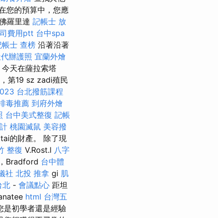
在您的預算中，您應
佛羅里達
記帳士 放
司費用ptt
台中spa
記帳士 查榜
沿著沿著
社代辦護照
宜蘭外燴
 今天在薩拉索塔
19 sz zadi殖民
23
台北撥筋課程
排毒推薦
到府外燴
照
台中美式整復
記帳
計
桃園滅鼠
美容撥
sotai的財產。 除了現
竹 整復
V.Rost.l
八字
，Bradford
台中體
儀社
北投 推拿
gi
肌
台北
-
會議點心
距坦
natee
html
台灣五
您是初學者還是經驗