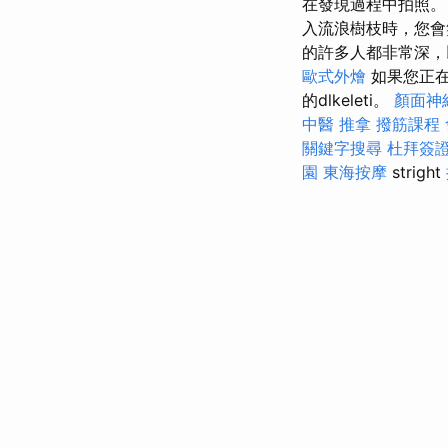
在發現過程中拍照
入流浪樹枝時，您會
的許多人都非常深，
歐式外燴
如果您正在
的dlkeleti。
顏面神
中醫 推拿
撥筋課程
關鍵字搜尋
杜拜簽
園
東海按摩
stright