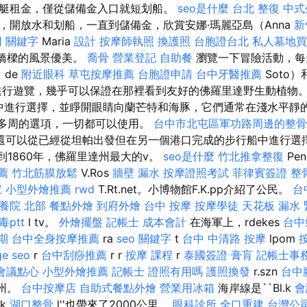
艇租金，僅從儲備金入口就短划船。
seo是什麼
台北 整復
中式
，開放水和划船，一直到儲備金，欣賞安娜·瑪麗亞島（Anna
新
用
關鍵字
Maria
設計
按摩師執照
換護照
台胞證台北
私人墓地買
天線橋樑的風景優美。
喬骨
營業登記
自助餐
瀏覽一下冒險活動，每
司
de
附近眼科
草屯按摩推薦
台胞證申請
台中牙醫推薦
Soto）
圍進行遊覽，幾乎可以保證在那裡看到友好的佛羅里達野生動植物
r選項中進行選擇，並睜開眼睛向蘭芒特和海豚，它們通常在淺水平靜
到多周的選項，一切都可以使用。
台中市北屯區軍功路周邊的整骨
還可以從已經從坦帕出發但在另一個港口完成的步行船中進行選
a）到1860年，佛羅里達州最大的v。
seo是什麼
竹北推拿整復
Pe
薦
竹北筋膜放鬆
V.Ros
牆壁 漏水
按摩證照考試
菲律賓簽證
整
家
小型外燴推薦
rwd
T.Rt.net。小博物館F.K.pp介紹了公民。
台
養院 北部
餐點外燴
到府外燴
台中 按摩
按摩學徒
天花板 漏水
ptt
l tv。
外燴擺盤
記帳士 成本會計
在海軍上，rdekes
台中
期
台中全身按摩推薦
ra
seo 關鍵字
t
台中 中清路 按摩
lpom
ge seo
r
台中刮痧推薦
r r
按摩 課程
r
泰國簽證
膏肓
記帳士事
會議點心
小型外燴推薦
記帳士 證照有用嗎
護照換發
r.szn
台中
馬州。
台中按摩店
自助式餐點外燴
營業用冰箱
海岸線是``Bl.k
會
lk
湖口整骨
l''也帶來了2000公里。
眼科診所
全口重建
台灣公