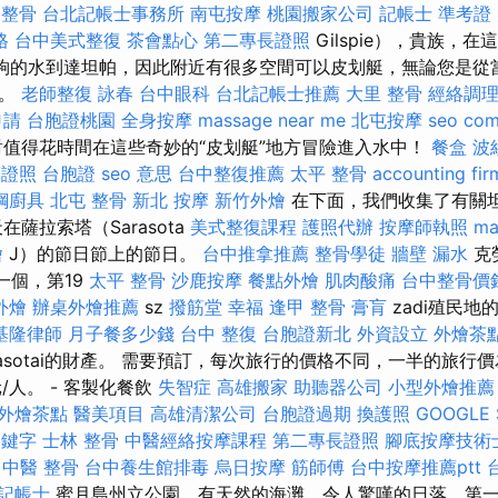
 整骨
台北記帳士事務所
南屯按摩
桃園搬家公司
記帳士 準考證
格
台中美式整復
茶會點心
第二專長證照
Gilspie），貴族，
足夠的水到達坦帕，因此附近有很多空間可以皮划艇，無論您是從
金。
老師整復 詠春
台中眼科
台北記帳士推薦
大里 整骨
經絡調
申請
台胞證桃園
全身按摩
massage near me
北屯按摩
seo co
值得花時間在這些奇妙的“皮划艇”地方冒險進入水中！
餐盒
波
摩證照
台胞證
seo 意思
台中整復推薦
太平 整骨
accounting fi
鋼廚具
北屯 整骨
新北 按摩
新竹外燴
在下面，我們收集了有關
薩拉索塔（Sarasota
美式整復課程
護照代辦
按摩師執照
ma
燴
J）的節日節上的節日。
台中推拿推薦
整骨學徒
牆壁 漏水
克
第一個，第19
太平 整骨
沙鹿按摩
餐點外燴
肌肉酸痛
台中整骨價
外燴
辦桌外燴推薦
sz
撥筋堂 幸福
逢甲 整骨
膏肓
zadi殖民地
基隆律師
月子餐多少錢
台中 整復
台胞證新北
外資設立
外燴茶
arasotai的財產。 需要預訂，每次旅行的價格不同，一半的旅行
/人。 - 客製化餐飲
失智症
高雄搬家
助聽器公司
小型外燴推薦
外燴茶點
醫美項目
高雄清潔公司
台胞證過期
換護照
GOOGLE 
關鍵字
士林 整骨
中醫經絡按摩課程
第二專長證照
腳底按摩技術
 中醫 整骨
台中養生館排毒
烏日按摩
筋師傅
台中按摩推薦ptt
 記帳士
蜜月島州立公園，有天然的海灘，令人驚嘆的日落，第