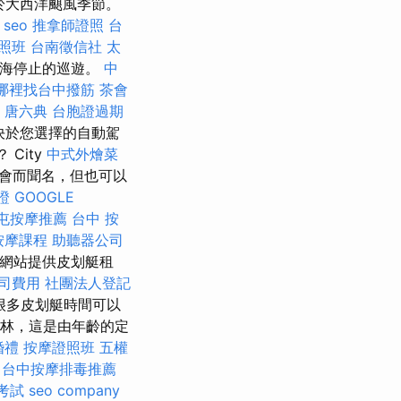
位於大西洋颶風季節。
 seo
推拿師證照
台
照班
台南徵信社
太
比海停止的巡遊。
中
哪裡找台中撥筋
茶會
唐六典
台胞證過期
決於您選擇的自動駕
City
中式外燴菜
事會而聞名，但也可以
證
GOOGLE
屯按摩推薦
台中 按
按摩課程
助聽器公司
特網站提供皮划艇租
司費用
社團法人登記
很多皮划艇時間可以
棄的森林，這是由年齡的定
婚禮
按摩證照班
五權
台中按摩排毒推薦
考試
seo company