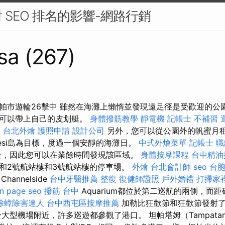
 SEO 排名的影響-網路行銷
sa (267)
帕市遊輪26擊中 雖然在海灘上懶惰並發現遠足徑是受歡迎的公
並可以帶上自己的皮划艇。
身體撥筋教學
靜電機
記帳士 不補習
o
台北外燴
護照申請
設計公司
另外，您可以從公園外的帆蜜月
desi島為目標，度過一個安靜的海灘日。
中式外燴菜單
記帳士 職
金，因此您可以在業餘時間發現該區域。
身體按摩課程
台中精油
和2號航站樓和3號航站樓的停車場。
外燴
台北會計師
seo
台
Channelside
台中牙醫推薦
整復
復健師證照
戶外婚禮
打掃家
n page seo
撥筋 台中
Aquarium都位於第二巡航的兩側，而
除蟑除害達人
台中西屯區按摩推薦
加勒比狂歡節和狂歡節發射了
大型機場附近，許多巡遊都參觀了港口。 坦帕塔姆（Tampatamp