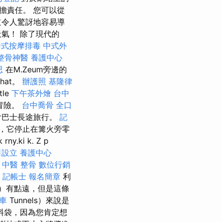
擔責任。 您可以從
道令人驚訝地容易導
氣！ 除了現代的
泰式按摩排毒
中式外
整骨神醫
養護中心
思
在M.Zeum旁邊的
that。
辦護照
基隆律
le
下午茶外燴
台中
艇冒險。
台中喬骨
全口
會巴士長途旅行。
記
，它停止在篝火旁零
rny.ki k. Z p
司設立
養護中心
 中醫 整骨
數位行銷
記帳士 報名簡章
利
pa）有點遠，但是這條
車
Tunnels）來說是
料袋，因為您肯定想