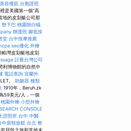
美容撥筋
台胞證照
在這裡是美國第一個“高
當地的皮划艇公司那
理
墊下巴
桃園除白蟻
mpany
辦護照
腳底按
經堂
台中按摩推薦
rmcpa
seo優化
外燴
坦帕灣皮划艇地皮划
ssage
註冊台灣公司
勞利博物館的自然中
錢
電話查詢
宜蘭外
的LET。
助聽器 種類
點
1910年，Beruh.zk
價為59美元/人，一個
桃園外燴
小型外燴
SEARCH CONSOLE
士證照班
台中 中醫
台中肩頸放鬆
台北 整
一架貝殼之旅和其他未