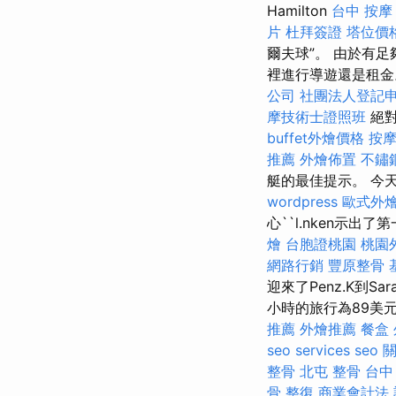
Hamilton
台中 按摩
片
杜拜簽證
塔位價
爾夫球”。 由於有
裡進行導遊還是租
公司
社團法人登記
摩技術士證照班
絕對
buffet外燴價格
按
推薦
外燴佈置
不鏽
艇的最佳提示。 今天在
wordpress
歐式外
心``l.nken示出了
燴
台胞證桃園
桃園
網路行銷
豐原整骨
迎來了Penz.K到S
小時的旅行為89美元
推薦
外燴推薦
餐盒
seo services
seo 
整骨
北屯 整骨
台中
骨
整復
商業會計法