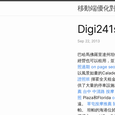
移動端優化對
Digi241
Sep 22, 2013
巴哈馬佛羅里達州坦
經營也可以租用，
照過期
on page se
以風景如畫的Cala
證照班
揮霍全天租
供了大量的停車設施
薦
台中 中清路 按摩
照
Plaza和Florida
o
遠。
草屯按摩推薦
帕。 坦帕的海港位於