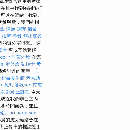
處理符合適用的數據
將在其中找到有關旅行
議可以在網站上找到。
括參與費，我們的指
推拿 深層 調理 職業
 按摩 整骨
菲律賓簽
的辦公室聯繫。 這
按摩
查找其他奢侈
seo
下午茶外燴
在您
到府外燴
記帳士 考
弗洛里達的海岸，主
中排毒養生館
老人助
eo 意思
谷歌seo
南屯
推薦
記帳士課程
今天
人或在我們辦公室內
隻和時間而異，並且
務所
on page seo
晨的皮划艇結合在
街上停車的標誌性衝