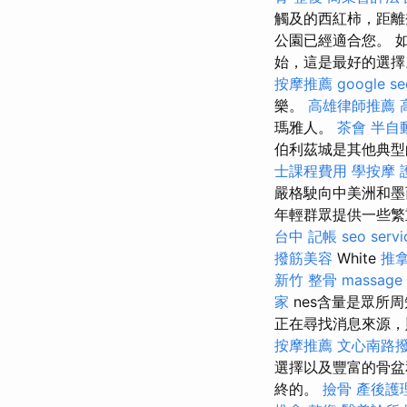
觸及的西紅柿，距
公園已經適合您。 
始，這是最好的選
按摩推薦
google 
樂。
高雄律師推薦
瑪雅人。
茶會
半自
伯利茲城是其他典
士課程費用
學按摩
嚴格駛向中美洲和
年輕群眾提供一些繁
台中
記帳
seo servi
撥筋美容
White
推
新竹 整骨
massage
家
nes含量是眾所
正在尋找消息來源
按摩推薦
文心南路
選擇以及豐富的骨盆
終的。
撿骨
產後護