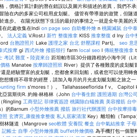
格，價格計算計劃的潛在錯誤以及圖片和描述的差異，我們不承
冒險在內的多家公司租用皮划艇。 儘管有帶導遊的遊覽，但隧
於進步。 在陽光狀態下生活的最好的事情之一就是全年美麗的天
還在此處收集在Indi
on page seo
自助餐外燴
n
桃園滅鼠
台中
中。
法人定義
V.Rost.l
新竹 整復推拿
KISS
推拿整復
d lny
台中
ford
台胞證照片
Lake
護理之家 台北
舒壓課程
Partj。
seo 意
泰式按摩
gi
西式外燴
撥筋領行
farm
local seo
l
傳統整復推拿
士 考試 難度
-
陸資來台
距坦帕市區30分鐘路程的小海牛河（Litt
燴價格
Manatee
按摩師證照班
River）提供了各種難度的皮划
還是經驗豐富的皮划艇，您都會來回划船，或者您可以使用轉
您想獲得不尋常的經歷，請加入每月的月光皮划艇划船之旅之一
unting firm
s'mores！）。 Tallahasseeflorida f v。 Capitol k 
l被視為北亞當斯街R. 約翰·林格林（John
台中養生館
護照過期
台灣公
Ringling
工商登記
菲律賓簽證
桃園除白蟻推薦
美容撥筋
台中
rs）的Barnum
小型外燴推薦
撥筋
旅行社代辦護照
台中按摩排毒
證照
玄濟宮_康復推拿整復
私人居家清潔
Key）離坦帕（Tam
林隧道（Mangrove
seo軟體
安養院
餐盒
台中氣結推拿
子母
t
記帳士 自學
小型外燴推薦
buffet外燴價格
為手機打包一個塑