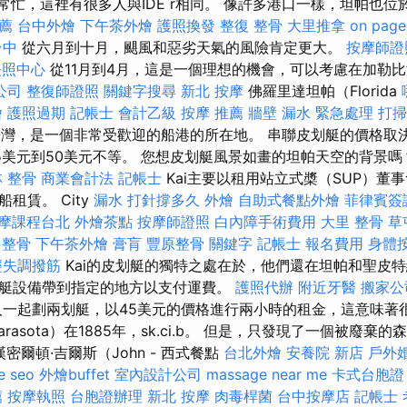
s非常忙，這裡有很多人與IDE r相同。 像許多港口一樣，坦帕也
薦
台中外燴
下午茶外燴
護照換發
整復 整骨
大里推拿
on page
台中
從六月到十月，颶風和惡劣天氣的風險肯定更大。
按摩師證
長照中心
從11月到4月，這是一個理想的機會，可以考慮在加勒
公司
整復師證照
關鍵字搜尋
新北 按摩
佛羅里達坦帕（Florida
燴
護照過期
記帳士 會計乙級
按摩 推薦
牆壁 漏水 緊急處理
打掃
西哥灣，是一個非常受歡迎的船港的所在地。 串聯皮划艇的價格取
美元到50美元不等。 您想皮划艇風景如畫的坦帕天空的背景嗎？ 
 整骨
商業會計法 記帳士
Kai主要以租用站立式槳（SUP）董
租賃。 City
漏水 打針撐多久
外燴
自助式餐點外燴
菲律賓簽
摩課程台北
外燴茶點
按摩師證照
白內障手術費用
大里 整骨
草
 整骨
下午茶外燴
膏肓
豐原整骨
關鍵字
記帳士 報名費用
身體
經失調撥筋
Kai的皮划艇的獨特之處在於，他們還在坦帕和聖皮
艇設備帶到指定的地方以支付運費。
護照代辦
附近牙醫
搬家公
一起劃兩划艇，以45美元的價格進行兩小時的租金，這意味著
rasota）在1885年，sk.ci.b。 但是，只發現了一個被廢
密爾頓·吉爾斯（John - 西式餐點
台北外燴
安養院 新店
戶外
e seo
外燴buffet
室內設計公司
massage near me
卡式台胞證
薦
按摩執照
台胞證辦理
新北 按摩
肉毒桿菌
台中按摩店
記帳士 