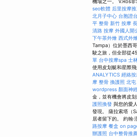
機場之一。 V.Ro
seo軟體
后里按摩推
北月子中心
台胞證
平 整骨
新竹 按摩
清路 按摩
外國人開
下午茶外燴
西式外
Tampa）位於墨
駛之旅，但全部從45
單
台中按摩spa
士林
使用皮划艇和星際飛船
ANALYTICS
經絡按
摩 整骨
換護照
北屯
wordpress
顏面神
金，並有機會將皮划
護照換發
與您的愛人
發現。 薩拉索塔（Sa
居者留下的。 約翰·漢
路按摩
餐盒
on pag
辦護照
台中整骨推