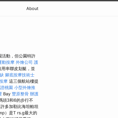
About
園活動，但公園特許
運動按摩
外燴公司
護
租用串聯皮划艇，並
缺
腳底按摩技術士
按摩
這三個航站樓提
胞證桃園
小型外燴推
裡
Bay
豐原整骨
辦護
距碼頭3和6的步行不
許多加勒比海坦帕坦
）是T rs.g最大的