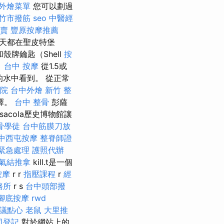
外燴菜單
您可以劃過
竹市撥筋
seo
中醫經
賣
豐原按摩推薦
天都在聖皮特堡
和殼牌鑰匙（Shell
按
。
台中 按摩
從1.5或
的水中看到。 從正常
院
台中外燴
新竹 整
擇。
台中 整骨
彭薩
nsacola歷史博物館讓
骨學徒
台中筋膜刀放
中西屯按摩
整脊師證
 緊急處理
護照代辦
氣結推拿
kill.t是一個
按摩
r r
指壓課程
r
經
務所
r s
台中頭部撥
腳底按摩
rwd
議點心
老鼠
大里推
司登記
對於網站上的