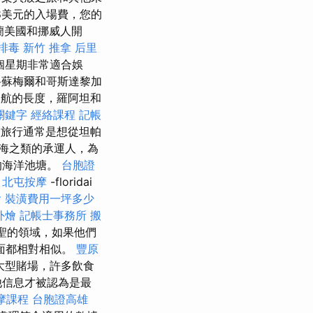
8美元的入場費，您的
蘭美國和挪威人開
排毒
新竹 推拿
后里
個星期非常適合娛
科蘇梅爾和哥斯達黎加
航的長度，羅阿坦和
 關鍵字
經絡課程
記帳
旅行通常是想從坦帕
海之類的承運人，為
的海洋池塘。
台胞證
北屯按摩
-floridai
燴
裝潢費用一坪多少
外燴
記帳士事務所
搬
聖的領域，如果他們
面都相對相似。
豐原
大型賭場，許多飲食
他信息才被認為是最
摩課程
台胞證高雄