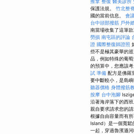
推拿 整復
醫美診所
保護法規。
竹北整
國的當前信息。
會
台中頭部撥筋
戶外
南當場收集了這筆
勞損 南屯區的評論
證
國際整復師證照
些不是極其豪華的巡
品，例如特殊的葡萄
的預算中，您應該考
試 準備
配方是佛羅
要中斷較小，是島嶼
聽器價格
身體撥筋
按摩
台中泡腳
lszi
沿著海岸落下的西班
親自要求請求您的請
根據自由容量而有所不
Island）是一個
一起，穿過魯濱遜