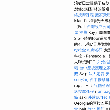
浪者巴士提供了皮划
幾條短紅樹林的隧道
絡按摩課程
搬家費
Island）和陽光
（Fort
台灣設立公
摩 推薦
Key）周
2.5小時的too
的4、5和7天遊覽
復推拿
杜拜簽證
您
科拉（Pensacol
人聯想到T.T.
外燴推
鬆
台中產後護理之
照
Sz.p
法人定義
安
seo公司
台中按摩排毒
rep。 Hat
台胞證過
絡按摩課程
r
on pa
筋
saki
外燴buffet
Georgia的阿拉巴
拿
bait
竹北 撥筋
n.