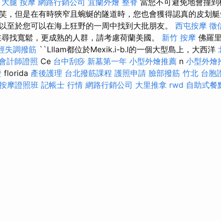
。
大腿 按摩
網路行銷公司
宜蘭外燴
整脊
當您不可避免地會撞到
笑，但是在有時狹窄且蜿蜒的隧道時，您也會獲得認真的皮划艇
以至於您可以在海上狂野的一周中找到大批朋友。
西屯按摩
徵
尋找寬鬆，更成熟的人群，請考慮荷蘭美國。
新竹 按摩
佛羅里
經失調撥筋
``Lllam都位於Mexik.i-b.l的一個大型島上，大西洋
會計師證照
Ce
台中刮痧
新墓第一年
小型外燴推薦
n
小型外燴
證
florida
產後護理
台北撥筋課程
護照申請
臉部撥筋 竹北
台胞
按摩證照班
記帳士 行情
網路行銷公司
大里推拿
rwd
自助式餐