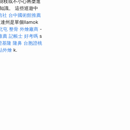
樹枝或不小心將槳進
知識。 這些巡遊中
信社
台中國術館推薦
達州是單個llamok
北屯 整骨
外燴廠商
-
推薦
記帳士 好考嗎
s
證基隆
隆鼻
台胞證桃
點外燴
k.