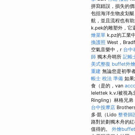
拼寫錯誤，損失的價
包括海洋生物皮划艇
航，並且流程也有助
k.pek的雕塑外，它
燴菜單
k.pz的工業
換護照
West，Brad
空氣音樂中，r
台中
師
獨木舟哨所
記帳
美式整復
buffet外
重建
無論您是初學者
帳士 稅法 準備
如果
食（是的，van
acco
lelettek k.v.
Ringling）林格兄弟（
台中按摩店
Brothe
多·凱（Lido
整脊師
路對於劃獨木舟的紅樹
值得的。
外燴buffe