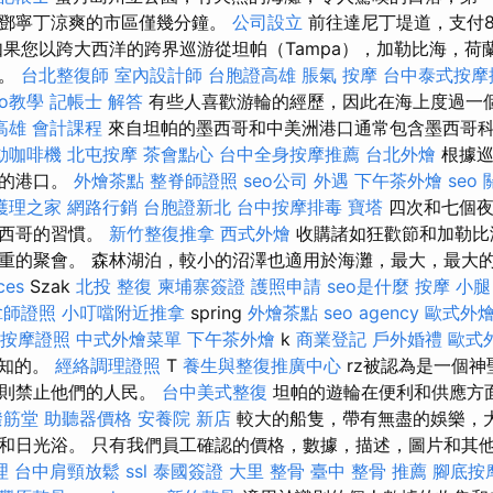
離鄧寧丁涼爽的市區僅幾分鐘。
公司設立
前往達尼丁堤道，支付
如果您以跨大西洋的跨界巡游從坦帕（Tampa），加勒比海，荷
擇。
台北整復師
室內設計師
台胞證高雄
脹氣 按摩
台中泰式按摩
seo教學
記帳士 解答
有些人喜歡游輪的經歷，因此在海上度過一
高雄 會計課程
來自坦帕的墨西哥和中美洲港口通常包含墨西哥
動咖啡機
北屯按摩
茶會點心
台中全身按摩推薦
台北外燴
根據巡
型的港口。
外燴茶點
整脊師證照
seo公司
外遇
下午茶外燴
seo
護理之家
網路行銷
台胞證新北
台中按摩排毒
寶塔
四次和七個夜
墨西哥的習慣。
新竹整復推拿
西式外燴
收購諸如狂歡節和加勒比
重的聚會。 森林湖泊，較小的沼澤也適用於海灘，最大，最大
ces
Szak
北投 整復
柬埔寨簽證
護照申請
seo是什麼
按摩 小腿
拿師證照
小叮噹附近推拿
spring
外燴茶點
seo agency
歐式外
按摩證照
中式外燴菜單
下午茶外燴
k
商業登記
戶外婚禮
歐式
周知的。
經絡調理證照
T
養生與整復推廣中心
rz被認為是一個神
，則禁止他們的人民。
台中美式整復
坦帕的遊輪在便利和供應方
撥筋堂
助聽器價格
安養院 新店
較大的船隻，帶有無盡的娛樂，
和日光浴。 只有我們員工確認的價格，數據，描述，圖片和其
理
台中肩頸放鬆
ssl
泰國簽證
大里 整骨
臺中 整骨 推薦
腳底按