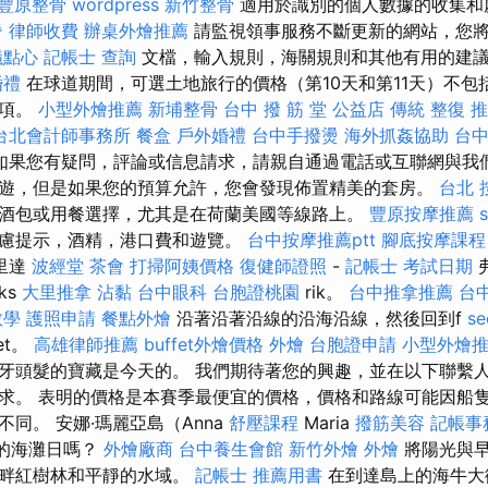
豐原整骨
wordpress
新竹整骨
適用於識別的個人數據的收集和
脊
律師收費
辦桌外燴推薦
請監視領事服務不斷更新的網站，您
議點心
記帳士 查詢
文檔，輸入規則，海關規則和其他有用的建
婚禮
在球道期間，可選土地旅行的價格（第10天和第11天）不包
款項。
小型外燴推薦
新埔整骨
台中 撥 筋 堂 公益店 傳統 整復 
台北會計師事務所
餐盒
戶外婚禮
台中手撥燙
海外抓姦協助
台中
如果您有疑問，評論或信息請求，請親自通過電話或互聯網與我們
遊，但是如果您的預算允許，您會發現佈置精美的套房。
台北 
酒包或用餐選擇，尤其是在荷蘭美國等線路上。
豐原按摩推薦
慮提示，酒精，港口費和遊覽。
台中按摩推薦ptt
腳底按摩課程
里達
波經堂
茶會
打掃阿姨價格
復健師證照
-
記帳士 考試日期
ks
大里推拿
沾黏
台中眼科
台胞證桃園
rik。
台中推拿推薦
台
教學
護照申請
餐點外燴
沿著沿著沿線的沿海沿線，然後回到f
s
get。
高雄律師推薦
buffet外燴價格
外燴
台胞證申請
小型外燴
牙頭髮的寶藏是今天的。 我們期待著您的興趣，並在以下聯繫
求。 表明的價格是本賽季最便宜的價格，價格和路線可能因船
同。 安娜·瑪麗亞島（Anna
舒壓課程
Maria
撥筋美容
記帳事
寬鬆的海灘日嗎？
外燴廠商
台中養生會館
新竹外燴
外燴
將陽光與早
河畔紅樹林和平靜的水域。
記帳士 推薦用書
在到達島上的海牛大